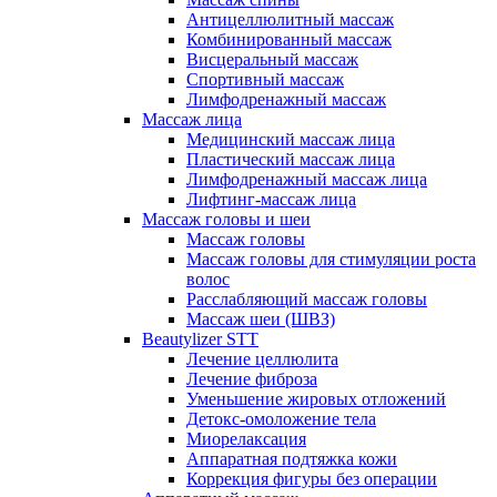
Антицеллюлитный массаж
Комбинированный массаж
Висцеральный массаж
Спортивный массаж
Лимфодренажный массаж
Массаж лица
Медицинский массаж лица
Пластический массаж лица
Лимфодренажный массаж лица
Лифтинг-массаж лица
Массаж головы и шеи
Массаж головы
Массаж головы для стимуляции роста
волос
Расслабляющий массаж головы
Массаж шеи (ШВЗ)
Beautylizer STT
Лечение целлюлита
Лечение фиброза
Уменьшение жировых отложений
Детокс-омоложение тела
Миорелаксация
Аппаратная подтяжка кожи
Коррекция фигуры без операции