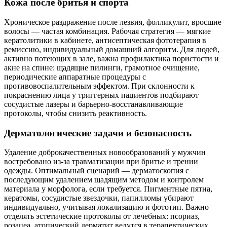
Кожа после бритья и спорта
Хроническое раздражение после лезвия, фолликулит, вросшие
волосы — частая комбинация. Рабочая стратегия — мягкие
кератолитики в кабинете, антисептическая фототерапия в
ремиссию, индивидуальный домашний алгоритм. Для людей,
активно потеющих в зале, важна профилактика пористости и
акне на спине: щадящие пилинги, грамотное очищение,
периодические аппаратные процедуры с
противовоспалительным эффектом. При склонности к
покраснению лица у триггерных пациентов подбирают
сосудистые лазеры и барьерно‑восстанавливающие
протоколы, чтобы снизить реактивность.
Дерматологические задачи и безопасность
Удаление доброкачественных новообразований у мужчин
востребовано из‑за травматизации при бритье и трении
одежды. Оптимальный сценарий — дерматоскопия с
последующим удалением щадящим методом и контролем
материала у морфолога, если требуется. Пигментные пятна,
кератомы, сосудистые звездочки, папилломы убирают
индивидуально, учитывая локализацию и фототип. Важно
отделять эстетические протоколы от лечебных: псориаз,
розацеа, атопический дерматит ведутся в терапевтических