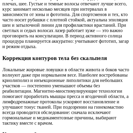
плечах, шее. Густые и темные волосы отвечают лучше всего,
курс занимает несколько месяцев при интервалах в
зависимости от зоны и фототипа. Для спортсменов и тех, кто
часто носит рубашки с плотной стойкой, актуальна эпиляция
шеи и затылочной линии для профилактики врастаний. При
светлых и седых волосах лазер работает хуже — это важно
проговорить на консультации. В период активного солнца
процедура планируется аккуратно: учитывают фототип, загар
и режим отдыха.
Коррекция контуров тела без скальпеля
Локальные жировые ловушки в области живота и боков часто
волнуют даже при нормальном весе. Наиболее востребованы
криолиполиз и инъекционные липолитики для небольших
участков — постепенно уменьшают объемы без
реабилитации. Магнитно‑миостимулирующие технологии
помогают проработать мышцы пресса и ягодичной области, а
лимфодренажные протоколы ускоряют восстановление и
улучшают тонус тканей. При подозрении на гинекомастию
всегда проводится обследование: сначала исключают
гормональные и медикаментозные причины, выбирают
тактику вместе с врачом.