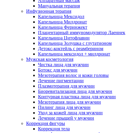
Аппаратный массаж
Мануальная терапия
Инфузионная терапия
Капельница Мексидол
Капельница Милдронат
Капельница Феринжект
Плацентарный иммуномодулятор Лаеннек
Капельница Цитофлавин
Капельница Золушка с глутатионом
Детокс-коктейль с реамберином
Капельница мексидол + милдронат
Мужская косметология
Чистка лица для мужчин
Ботокс для мужчин
Мезотерапия волос и кожи головы
Лечение пигментации
Плазмотерапия для мужчин
Биоревитализация лица для мужчин
Контурная пластика лица для мужчин
Мезотерапия лица для мужчин
Пилинг лица для мужчин
Уход за кожей лица для мужчин
Лечение прыщей у мужчин
Коррекция фигуры
Коррекция тела