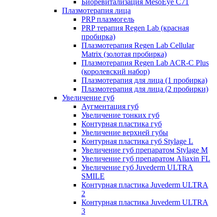
Биоревитализация MesoEye C71
Плазмотерапия лица
PRP плазмогель
PRP терапия Regen Lab (красная
пробирка)
Плазмотерапия Regen Lab Cellular
Matrix (золотая пробирка)
Плазмотерапия Regen Lab ACR-C Plus
(королевский набор)
Плазмотерапия для лица (1 пробирка)
Плазмотерапия для лица (2 пробирки)
Увеличение губ
Аугментация губ
Увеличение тонких губ
Контурная пластика губ
Увеличение верхней губы
Контурная пластика губ Stylage L
Увеличение губ препаратом Stylage M
Увеличение губ препаратом Aliaxin FL
Увеличение губ Juvederm ULTRA
SMILE
Контурная пластика Juvederm ULTRA
2
Контурная пластика Juvederm ULTRA
3