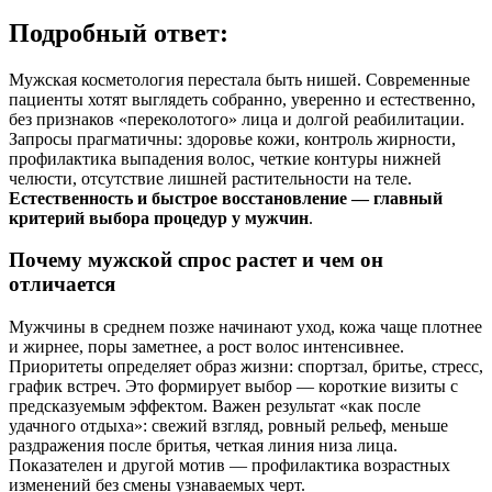
Подробный ответ:
Мужская косметология перестала быть нишей. Современные
пациенты хотят выглядеть собранно, уверенно и естественно,
без признаков «переколотого» лица и долгой реабилитации.
Запросы прагматичны: здоровье кожи, контроль жирности,
профилактика выпадения волос, четкие контуры нижней
челюсти, отсутствие лишней растительности на теле.
Естественность и быстрое восстановление — главный
критерий выбора процедур у мужчин
.
Почему мужской спрос растет и чем он
отличается
Мужчины в среднем позже начинают уход, кожа чаще плотнее
и жирнее, поры заметнее, а рост волос интенсивнее.
Приоритеты определяет образ жизни: спортзал, бритье, стресс,
график встреч. Это формирует выбор — короткие визиты с
предсказуемым эффектом. Важен результат «как после
удачного отдыха»: свежий взгляд, ровный рельеф, меньше
раздражения после бритья, четкая линия низа лица.
Показателен и другой мотив — профилактика возрастных
изменений без смены узнаваемых черт.