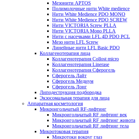
Мезонити APTOS
Полимолочные нити White medience
Нити White Medience PDO MONO
Нити White Medience PDO SCREW
Нити VICTORIA Screw PLLA
Нити VICTORIA Mono PLLA
Нити с насечками LFL 4D PDO PCL
Мезо нити LFL Screw
Линейные нити LFL Basic PDO
Коллагенотерапия лица
Коллагенотерапия Collost micro
Коллагенотерапия Linerase
Коллагенотерапия Сферогель
Сферогель Лайт
Сферогель Медиум
Сферогель Лонг
Липодеструкция подбородка
Экзосомальная терапия для лица
Аппаратная косметология
Микроигольчатый RF-лифтинг
Микроигольчатый RF лифтинг век
Микроигольчатый RF лифтинг живота
Микроигольчатый RF лифтинг тела
Микротоковая терапия
Микротоки вокруг глаз