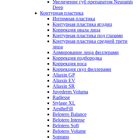
Увеличение губ препаратом Neuramis
Deep
Контурная пластика
Интимная пластика
Контурная пластика ягодиц
Коррекция овала лица
Контурная пластика под глазами
Контурная пластика средней трети
лица
Армирование лица филлерами
Коррекция подбородка
Коррекция носа
Коррекция скул филлерами
Aliaxin GP
Aliaxin EV
Aliaxin SR
Juvederm Voluma
Radiesse
Stylage XL
AestheFill
Belotero Balance
Belotero Intense
Belotero Soft
Belotero Volume
Soprano