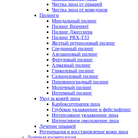
Чистка лица от прыщей
Чистка лица от комедонов
Пилинги
Миндальный пилинг
Пилинг Biorepeel
Пилинг Джесснера
Пилинг PRX-T33
Желтый ретиноловый пилинг
Срединный пилинг
Азелаиновый пилинг
Феруловый пилинг
Алмазный пилинг
Гликолевый пилинг
Салициловый пилинг
Пировиноградный пилинг
Молочный пилинг
Интимный пилинг
Уход за кожей лица
Карбокситерапия лица
Глубокое увлажнение и фейслифтинг
Интенсивное увлажнение лица
Интенсивное омоложение лица
Лечение прыщей
Регенерация и восстановление кожи лица
Лазерная косметология