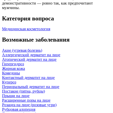
демонстративности — ровно так, как предпочитают
мужчины.
Категория вопроса
Медицинская косметология
Возможные заболевания
Акне (угревая болезнь)
Аллергический дерматит на лице
Атопический дерматит на лице
Гипергидроз
Жирная кожа
Комедоны
Контактный дерматит на лице
Купероз
Периоральный дерматит на лице
Постакне (пятна, рубцы)
Прыщи на лице
Расширенные поры на лице
Розацеа на лице (розовые угри)
Рубцовая алопеция