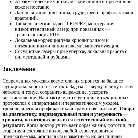
Атравматические чистки, мягкие пилинги при жирной
коже и постакне.
Лазерная эпиляция спины, груди, шеи с профилактикой
врастаний.
Трихологические курсы PRP/PRF, мезотерапия,
низкоинтенсивный лазер; при показаниях —
трансплантация FUE.
Локальная коррекция тела криолиполизом и
инъекционными липолитиками, миостимуляция.
Сосудистые лазеры при куперозе, локальная работа с
пигментацией и рубцами.
Заключение
Современная мужская косметология строится на балансе
функциональности и эстетики. Задача — вернуть лицу и телу
четкость и тонус, сохранить выражение, ускорить
восстановление. На практике это сочетание инъекционных
протоколов с аппаратными и терапевтическим уходом,
трихологическая профилактика и грамотная эпиляция.
Опора
на диагностику, индивидуальный план и умеренность —
три кита, на которых держится естественный мужской
результат
. Когда доктор учитывает образ жизни, фототип, тип
старения и состояние волос, любой курс становится
предсказуемым, безопасным и заметным, но без лишней