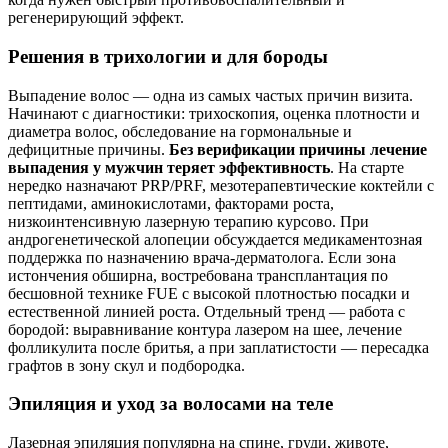
регенерирующий эффект.
Решения в трихологии и для бороды
Выпадение волос — одна из самых частых причин визита.
Начинают с диагностики: трихоскопия, оценка плотности и
диаметра волос, обследование на гормональные и
дефицитные причины.
Без верификации причины лечение
выпадения у мужчин теряет эффективность
. На старте
нередко назначают PRP/PRF, мезотерапевтические коктейли с
пептидами, аминокислотами, факторами роста,
низкоинтенсивную лазерную терапию курсово. При
андрогенетической алопеции обсуждается медикаментозная
поддержка по назначению врача-дерматолога. Если зона
истончения обширна, востребована трансплантация по
бесшовной технике FUE с высокой плотностью посадки и
естественной линией роста. Отдельный тренд — работа с
бородой: выравнивание контура лазером на шее, лечение
фолликулита после бритья, а при заплатистости — пересадка
графтов в зону скул и подбородка.
Эпиляция и уход за волосами на теле
Лазерная эпиляция популярна на спине, груди, животе,