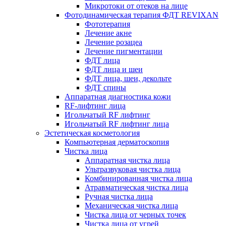
Микротоки от отеков на лице
Фотодинамическая терапия ФДТ REVIXAN
Фототерапия
Лечение акне
Лечение розацеа
Лечение пигментации
ФДТ лица
ФДТ лица и шеи
ФДТ лица, шеи, декольте
ФДТ спины
Аппаратная диагностика кожи
RF-лифтинг лица
Игольчатый RF лифтинг
Игольчатый RF лифтинг лица
Эстетическая косметология
Компьютерная дерматоскопия
Чистка лица
Аппаратная чистка лица
Ультразвуковая чистка лица
Комбинированная чистка лица
Атравматическая чистка лица
Ручная чистка лица
Механическая чистка лица
Чистка лица от черных точек
Чистка лица от угрей