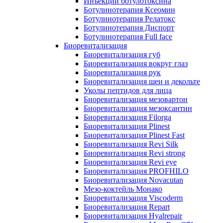
Инъекции ботулотоксина
Ботулинотерапия Ксеомин
Ботулинотерапия Релатокс
Ботулинотерапия Диспорт
Ботулинотерапия Full face
Биоревитализация
Биоревитализация губ
Биоревитализация вокруг глаз
Биоревитализация рук
Биоревитализация шеи и декольте
Уколы пептидов для лица
Биоревитализация мезовартон
Биоревитализация мезоксантин
Биоревитализация Filorga
Биоревитализация Plinest
Биоревитализация Plinest Fast
Биоревитализация Revi Silk
Биоревитализация Revi strong
Биоревитализация Revi eye
Биоревитализация PROFHILO
Биоревитализация Novacutan
Мезо-коктейль Монако
Биоревитализация Viscoderm
Биоревитализация Repart
Биоревитализация Hyalrepair