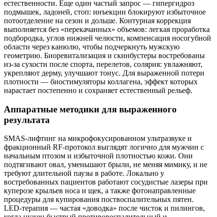
естественности. Еще один частый запрос — гипергидроз
подмышек, ладоней, стоп: инъекции блокируют избыточное
потоотделение на сезон и дольше. Контурная коррекция
выполняется без «перекачанных» объемов: легкая проработка
подбородка, углов нижней челюсти, компенсация носогубной
области через канюлю, чтобы подчеркнуть мужскую
геометрию. Биоревитализация и скинбустеры востребованы
из‑за сухости после спорта, перелетов, солярия: увлажняют,
укрепляют дерму, улучшают тонус. Для выраженной потери
плотности — биостимуляторы коллагена, эффект которых
нарастает постепенно и сохраняет естественный рельеф.
Аппаратные методики для выраженного
результата
SMAS‑лифтинг на микрофокусированном ультразвуке и
фракционный RF-протокол выглядят логично для мужчин с
начальным птозом и избыточной плотностью кожи. Они
подтягивают овал, уменьшают брыли, не меняя мимику, и не
требуют длительной паузы в работе. Локально у
востребованных пациентов работают сосудистые лазеры при
куперозе крыльев носа и щек, а также фотонаправленные
процедуры для купирования поствоспалительных пятен.
LED-терапия — частая «доводка» после чисток и пилингов,
когда нужен быстрый противовоспалительный и