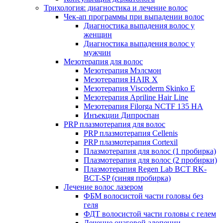
Трихология: диагностика и лечение волос
Чек-ап программы при выпадении волос
Диагностика выпадения волос у
женщин
Диагностика выпадения волос у
мужчин
Мезотерапия для волос
Мезотерапия Мэлсмон
Мезотерапия HAIR X
Мезотерапия Viscoderm Skinko E
Мезотерапия Apriline Hair Line
Мезотерапия Filorga NCTF 135 HA
Инъекции Дипроспан
PRP плазмотерапия для волос
PRP плазмотерапия Cellenis
PRP плазмотерапия Cortexil
Плазмотерапия для волос (1 пробирка)
Плазмотерапия для волос (2 пробирки)
Плазмотерапия Regen Lab BCT RK-
BCT-SP (синяя пробирка)
Лечение волос лазером
ФБМ волосистой части головы без
геля
ФДТ волосистой части головы с гелем
Лечение очаговой алопеции