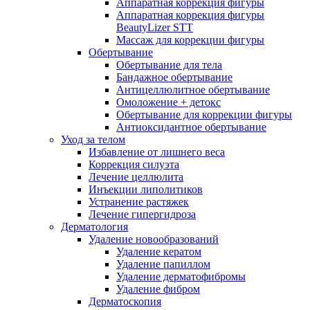
Аппаратная коррекция фигуры
Аппаратная коррекция фигуры
BeautyLizer STT
Массаж для коррекции фигуры
Обертывание
Обертывание для тела
Бандажное обертывание
Антицеллюлитное обертывание
Омоложение + детокс
Обертывание для коррекции фигуры
Антиоксидантное обертывание
Уход за телом
Избавление от лишнего веса
Коррекция силуэта
Лечение целлюлита
Инъекции липолитиков
Устранение растяжек
Лечение гипергидроза
Дерматология
Удаление новообразований
Удаление кератом
Удаление папиллом
Удаление дерматофибромы
Удаление фибром
Дерматоскопия