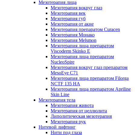
Мезотерапия лица
Мезотерапия вокруг глаз
Мезотерапия век
Мезотерапия губ
Мезотерапия от акне
Мезотерапия препаратом Curacen
Мезотерапия Монако
Мезотерапия Melsmon
Мезотерапия лица препаратом
Viscoderm Skinko E
Мезотерапия лица препаратом
NucleoSpire
Мезотерапия вокруг глаз препаратом
MesoEye С71
Мезотерапия лица препаратом Filorga
NCTF 135 HA
Мезотерапия лица препаратом Apriline
Skin Line
Мезотерапия тела
Мезотерапия живота
Мезотерапия от целлюлита
Липолитическая мезотерапия
Мезотерапия рук
Нитевой лифтинг
Нити под глаза