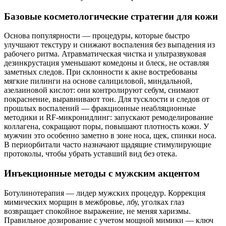
Базовые косметологические стратегии для кожи
Основа популярности — процедуры, которые быстро
улучшают текстуру и снижают воспаления без выпадения из
рабочего ритма. Атравматическая чистка и ультразвуковая
дезинкрустация уменьшают комедоны и блеск, не оставляя
заметных следов. При склонности к акне востребованы
мягкие пилинги на основе салициловой, миндальной,
азелаиновой кислот: они контролируют себум, снимают
покраснение, выравнивают тон. Для тусклости и следов от
прошлых воспалений — фракционные неабляционные
методики и RF-микронидлинг: запускают ремоделирование
коллагена, сокращают поры, повышают плотность кожи. У
мужчин это особенно заметно в зоне носа, щек, спинки носа.
В периорбитали часто назначают щадящие стимулирующие
протоколы, чтобы убрать уставший вид без отека.
Инъекционные методы с мужским акцентом
Ботулинотерапия — лидер мужских процедур. Коррекция
мимических морщин в межбровье, лбу, уголках глаз
возвращает спокойное выражение, не меняя харизмы.
Правильное дозирование с учетом мощной мимики — ключ