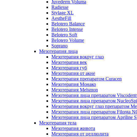
Juvederm Voluma
Radiesse
Stylage XL
AestheFill
Belotero Balance
Belotero Intense
Belotero Soft
Belotero Volume
Soprano
Мезотерапия лица
Мезотерапия вокруг глаз
Мезотерапия век
Мезотерапия губ
Мезотерапия от акне
Мезотерапия препаратом Curacen
Мезотерапия Монако
Мезотерапия Melsmon
Мезотерапия лица препаратом Viscoderm
Мезотерапия лица препаратом NucleoSpi
Мезотерапия вокруг глаз препаратом M
Мезотерапия лица препаратом Filorga 
Мезотерапия лица препаратом Apriline S
Мезотерапия тела
Мезотерапия живота
Мезотерапия от целлюлита