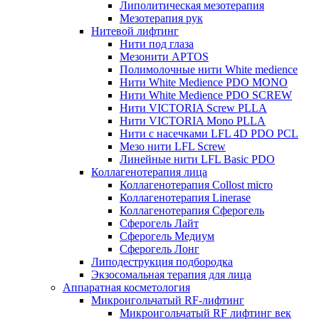
Липолитическая мезотерапия
Мезотерапия рук
Нитевой лифтинг
Нити под глаза
Мезонити APTOS
Полимолочные нити White medience
Нити White Medience PDO MONO
Нити White Medience PDO SCREW
Нити VICTORIA Screw PLLA
Нити VICTORIA Mono PLLA
Нити с насечками LFL 4D PDO PCL
Мезо нити LFL Screw
Линейные нити LFL Basic PDO
Коллагенотерапия лица
Коллагенотерапия Collost micro
Коллагенотерапия Linerase
Коллагенотерапия Сферогель
Сферогель Лайт
Сферогель Медиум
Сферогель Лонг
Липодеструкция подбородка
Экзосомальная терапия для лица
Аппаратная косметология
Микроигольчатый RF-лифтинг
Микроигольчатый RF лифтинг век