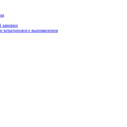
ия
й завивки
ле кератинового выпрямления