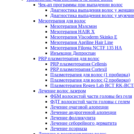
Чек-ап программы при выпадении волос
Диагностика выпадения волос у женщи
Диагностика выпадения волос у мужчи
Мезотерапия для волос
Мезотерапия Мэлсмон
Мезотерапия HAIR X
Мезотерапия Viscoderm Skinko E
Мезотерапия Apriline Hair Line
Мезотерапия Filorga NCTF 135 HA
Инъекции Дипроспан
PRP плазмотерапия для волос
PRP плазмотерапия Cellenis
PRP плазмотерапия Cortexil
Плазмотерапия для волос (1 пробирка)
Плазмотерапия для волос (2 пробирки)
Плазмотерапия Regen Lab BCT RK-BCT-
Лечение волос лазером
ФБМ волосистой части головы без геля
ФДТ волосистой части головы с гелем
Лечение очаговой алопеции
Лечение андрогенной алопеции
Лечение фолликулита
Лечение себорейного дерматита
Лечение псориаза
Лечение и восстановление волос