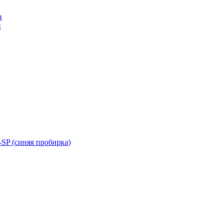
н
н
SP (синяя пробирка)