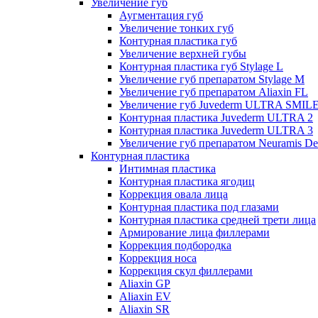
Увеличение губ
Аугментация губ
Увеличение тонких губ
Контурная пластика губ
Увеличение верхней губы
Контурная пластика губ Stylage L
Увеличение губ препаратом Stylage M
Увеличение губ препаратом Aliaxin FL
Увеличение губ Juvederm ULTRA SMIL
Контурная пластика Juvederm ULTRA 2
Контурная пластика Juvederm ULTRA 3
Увеличение губ препаратом Neuramis De
Контурная пластика
Интимная пластика
Контурная пластика ягодиц
Коррекция овала лица
Контурная пластика под глазами
Контурная пластика средней трети лица
Армирование лица филлерами
Коррекция подбородка
Коррекция носа
Коррекция скул филлерами
Aliaxin GP
Aliaxin EV
Aliaxin SR