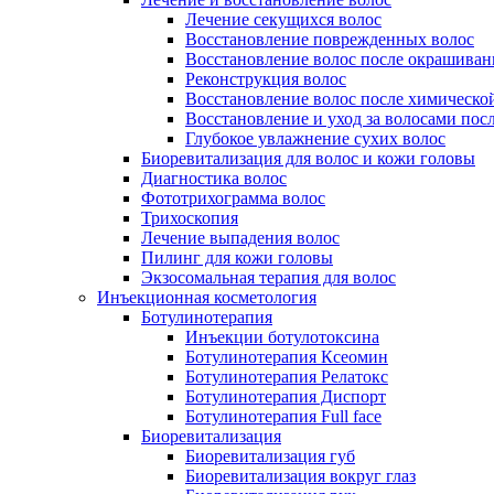
Лечение секущихся волос
Восстановление поврежденных волос
Восстановление волос после окрашиван
Реконструкция волос
Восстановление волос после химическо
Восстановление и уход за волосами пос
Глубокое увлажнение сухих волос
Биоревитализация для волос и кожи головы
Диагностика волос
Фототрихограмма волос
Трихоскопия
Лечение выпадения волос
Пилинг для кожи головы
Экзосомальная терапия для волос
Инъекционная косметология
Ботулинотерапия
Инъекции ботулотоксина
Ботулинотерапия Ксеомин
Ботулинотерапия Релатокс
Ботулинотерапия Диспорт
Ботулинотерапия Full face
Биоревитализация
Биоревитализация губ
Биоревитализация вокруг глаз