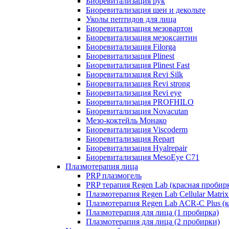
Биоревитализация рук
Биоревитализация шеи и декольте
Уколы пептидов для лица
Биоревитализация мезовартон
Биоревитализация мезоксантин
Биоревитализация Filorga
Биоревитализация Plinest
Биоревитализация Plinest Fast
Биоревитализация Revi Silk
Биоревитализация Revi strong
Биоревитализация Revi eye
Биоревитализация PROFHILO
Биоревитализация Novacutan
Мезо-коктейль Монако
Биоревитализация Viscoderm
Биоревитализация Repart
Биоревитализация Hyalrepair
Биоревитализация MesoEye C71
Плазмотерапия лица
PRP плазмогель
PRP терапия Regen Lab (красная пробир
Плазмотерапия Regen Lab Cellular Matrix
Плазмотерапия Regen Lab ACR-C Plus (к
Плазмотерапия для лица (1 пробирка)
Плазмотерапия для лица (2 пробирки)