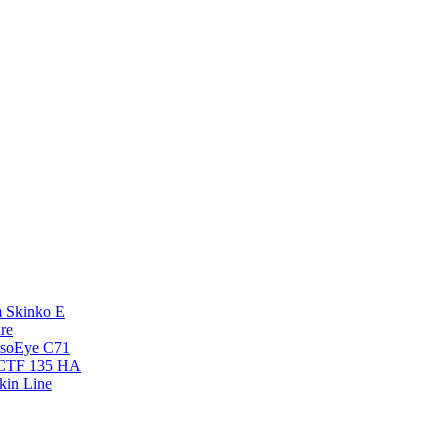
 Skinko E
re
esoEye С71
NCTF 135 HA
kin Line