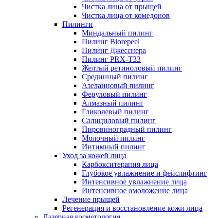
Чистка лица от прыщей
Чистка лица от комедонов
Пилинги
Миндальный пилинг
Пилинг Biorepeel
Пилинг Джесснера
Пилинг PRX-T33
Желтый ретиноловый пилинг
Срединный пилинг
Азелаиновый пилинг
Феруловый пилинг
Алмазный пилинг
Гликолевый пилинг
Салициловый пилинг
Пировиноградный пилинг
Молочный пилинг
Интимный пилинг
Уход за кожей лица
Карбокситерапия лица
Глубокое увлажнение и фейслифтинг
Интенсивное увлажнение лица
Интенсивное омоложение лица
Лечение прыщей
Регенерация и восстановление кожи лица
Лазерная косметология