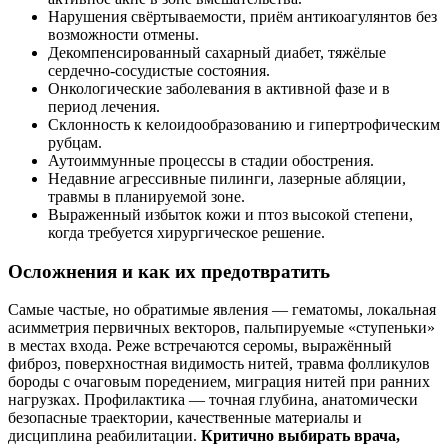
Нарушения свёртываемости, приём антикоагулянтов без
возможности отмены.
Декомпенсированный сахарный диабет, тяжёлые
сердечно‑сосудистые состояния.
Онкологические заболевания в активной фазе и в
период лечения.
Склонность к келоидообразованию и гипертрофическим
рубцам.
Аутоиммунные процессы в стадии обострения.
Недавние агрессивные пилинги, лазерные абляции,
травмы в планируемой зоне.
Выраженный избыток кожи и птоз высокой степени,
когда требуется хирургическое решение.
Осложнения и как их предотвратить
Самые частые, но обратимые явления — гематомы, локальная
асимметрия первичных векторов, пальпируемые «ступеньки»
в местах входа. Реже встречаются серомы, выражённый
фиброз, поверхностная видимость нитей, травма фолликулов
бороды с очаговым поредением, миграция нитей при ранних
нагрузках. Профилактика — точная глубина, анатомически
безопасные траектории, качественные материалы и
дисциплина реабилитации.
Критично выбирать врача,