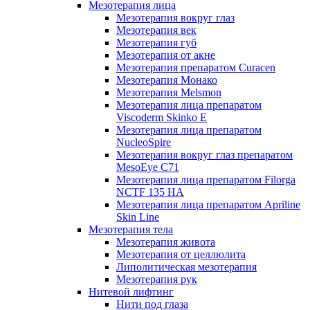
Мезотерапия лица
Мезотерапия вокруг глаз
Мезотерапия век
Мезотерапия губ
Мезотерапия от акне
Мезотерапия препаратом Curacen
Мезотерапия Монако
Мезотерапия Melsmon
Мезотерапия лица препаратом
Viscoderm Skinko E
Мезотерапия лица препаратом
NucleoSpire
Мезотерапия вокруг глаз препаратом
MesoEye С71
Мезотерапия лица препаратом Filorga
NCTF 135 HA
Мезотерапия лица препаратом Apriline
Skin Line
Мезотерапия тела
Мезотерапия живота
Мезотерапия от целлюлита
Липолитическая мезотерапия
Мезотерапия рук
Нитевой лифтинг
Нити под глаза