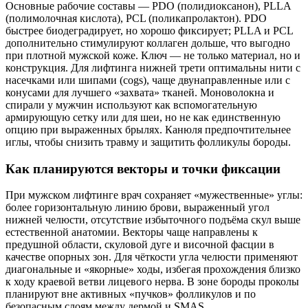
Основные рабочие составы — PDO (полидиоксанон), PLLA
(полимолочная кислота), PCL (поликапролактон). PDO
быстрее биодеградирует, но хорошо фиксирует; PLLA и PCL
дополнительно стимулируют коллаген дольше, что выгодно
при плотной мужской коже. Ключ — не только материал, но и
конструкция. Для лифтинга нижней трети оптимальны нити с
насечками или шипами (cogs), чаще двунаправленные или с
конусами для лучшего «захвата» тканей. Моноволокна и
спирали у мужчин используют как вспомогательную
армирующую сетку или для шеи, но не как единственную
опцию при выраженных брылях. Канюля предпочтительнее
иглы, чтобы снизить травму и защитить фолликулы бороды.
Как планируются векторы и точки фиксации
При мужском лифтинге врач сохраняет «мужественные» углы:
более горизонтальную линию брови, выраженный угол
нижней челюсти, отсутствие избыточного подъёма скул выше
естественной анатомии. Векторы чаще направлены к
предушной области, скуловой дуге и височной фасции в
качестве опорных зон. Для чёткости угла челюсти применяют
диагональные и «якорные» ходы, избегая прохождения близко
к ходу краевой ветви лицевого нерва. В зоне бороды проколы
планируют вне активных «пучков» фолликулов и по
безопасным слоям между дермой и SMAS.