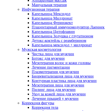
Аппаратный массаж
Мануальная терапия
Инфузионная терапия
Капельница Мексидол
Капельница Милдронат
Капельница Феринжект
Плацентарный иммуномодулятор Лаеннек
Капельница Цитофлавин
Капельница Золушка с глутатионом
Детокс-коктейль с реамберином
Капельница мексидол + милдронат
Мужская косметология
Чистка лица для мужчин
Ботокс для мужчин
Мезотерапия волос и кожи головы
Лечение пигментации
Плазмотерапия для мужчин
Биоревитализация лица для мужчин
Контурная пластика лица для мужчин
Мезотерапия лица для мужчин
Пилинг лица для мужчин
Уход за кожей лица для мужчин
Лечение прыщей у мужчин
Коррекция фигуры
Коррекция тела