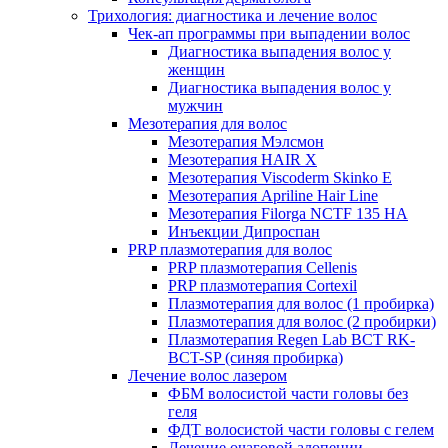
Трихология: диагностика и лечение волос
Чек-ап программы при выпадении волос
Диагностика выпадения волос у
женщин
Диагностика выпадения волос у
мужчин
Мезотерапия для волос
Мезотерапия Мэлсмон
Мезотерапия HAIR X
Мезотерапия Viscoderm Skinko E
Мезотерапия Apriline Hair Line
Мезотерапия Filorga NCTF 135 HA
Инъекции Дипроспан
PRP плазмотерапия для волос
PRP плазмотерапия Cellenis
PRP плазмотерапия Cortexil
Плазмотерапия для волос (1 пробирка)
Плазмотерапия для волос (2 пробирки)
Плазмотерапия Regen Lab BCT RK-
BCT-SP (синяя пробирка)
Лечение волос лазером
ФБМ волосистой части головы без
геля
ФДТ волосистой части головы с гелем
Лечение очаговой алопеции