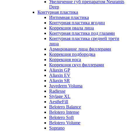
Увеличение губ препаратом Neuramis
Deep
Контурная пластика
Интимная пластика
Контурная пластика ягодиц
Коррекция овала лица
Контурная пластика под глазами
Контурная пластика средней трети
лица
Армирование лица филлерами
Коррекция подбородка
Коррекция носа
Коррекция скул филлерами
Aliaxin GP
Aliaxin EV
Aliaxin SR
Juvederm Voluma
Radiesse
Stylage XL
AestheFill
Belotero Balance
Belotero Intense
Belotero Soft
Belotero Volume
Soprano