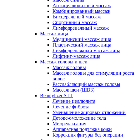
Антицеллюлитный массаж
Комбинированный массаж
Висцеральный массаж
Спортивный массаж
Лимфодренажный массаж
Массаж лица
Медицинский массаж лица
Пластический массаж лица
Лимфодренажный массаж лица
Лифтинг-массаж лица
Массаж головы и шеи
Массаж головы
Массаж головы для стимуляции роста
волос
Расслабляющий массаж головы
Массаж шеи (ШВЗ)
Beautylizer STT
Лечение целлюлита
Лечение фиброза
Уменьшение жировых отложений
Детокс-омоложение тела
Миорелаксация
Аппаратная подтяжка кожи
Коррекция фигуры без операции