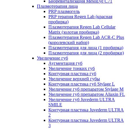
Биоревитализация MesoEye C71
Плазмотерапия лица
PRP плазмогель
PRP терапия Regen Lab (красная
пробирка)
Плазмотерапия Regen Lab Cellular
Matrix (золотая пробирка)
Плазмотерапия Regen Lab ACR-C Plus
(королевский набор)
Плазмотерапия для лица (1 пробирка)
Плазмотерапия для лица (2 пробирки)
Увеличение губ
Аугментация губ
Увеличение тонких губ
Контурная пластика губ
Увеличение верхней губы
Контурная пластика губ Stylage L
Увеличение губ препаратом Stylage M
Увеличение губ препаратом Aliaxin FL
Увеличение губ Juvederm ULTRA
SMILE
Контурная пластика Juvederm ULTRA
2
Контурная пластика Juvederm ULTRA
3