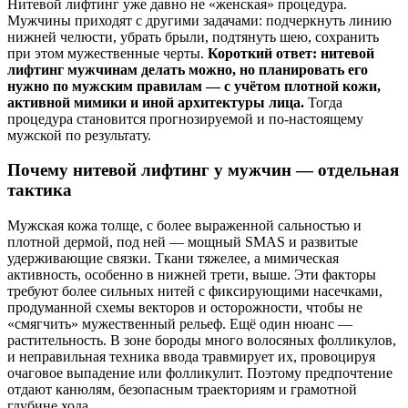
Нитевой лифтинг уже давно не «женская» процедура.
Мужчины приходят с другими задачами: подчеркнуть линию
нижней челюсти, убрать брыли, подтянуть шею, сохранить
при этом мужественные черты.
Короткий ответ: нитевой
лифтинг мужчинам делать можно, но планировать его
нужно по мужским правилам — с учётом плотной кожи,
активной мимики и иной архитектуры лица.
Тогда
процедура становится прогнозируемой и по‑настоящему
мужской по результату.
Почему нитевой лифтинг у мужчин — отдельная
тактика
Мужская кожа толще, с более выраженной сальностью и
плотной дермой, под ней — мощный SMAS и развитые
удерживающие связки. Ткани тяжелее, а мимическая
активность, особенно в нижней трети, выше. Эти факторы
требуют более сильных нитей с фиксирующими насечками,
продуманной схемы векторов и осторожности, чтобы не
«смягчить» мужественный рельеф. Ещё один нюанс —
растительность. В зоне бороды много волосяных фолликулов,
и неправильная техника ввода травмирует их, провоцируя
очаговое выпадение или фолликулит. Поэтому предпочтение
отдают канюлям, безопасным траекториям и грамотной
глубине хода.