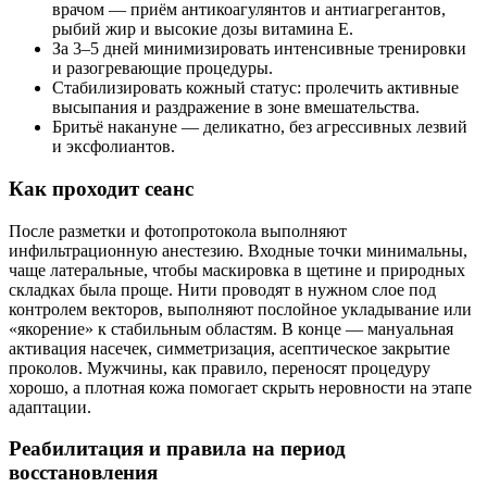
врачом — приём антикоагулянтов и антиагрегантов,
рыбий жир и высокие дозы витамина E.
За 3–5 дней минимизировать интенсивные тренировки
и разогревающие процедуры.
Стабилизировать кожный статус: пролечить активные
высыпания и раздражение в зоне вмешательства.
Бритьё накануне — деликатно, без агрессивных лезвий
и эксфолиантов.
Как проходит сеанс
После разметки и фотопротокола выполняют
инфильтрационную анестезию. Входные точки минимальны,
чаще латеральные, чтобы маскировка в щетине и природных
складках была проще. Нити проводят в нужном слое под
контролем векторов, выполняют послойное укладывание или
«якорение» к стабильным областям. В конце — мануальная
активация насечек, симметризация, асептическое закрытие
проколов. Мужчины, как правило, переносят процедуру
хорошо, а плотная кожа помогает скрыть неровности на этапе
адаптации.
Реабилитация и правила на период
восстановления