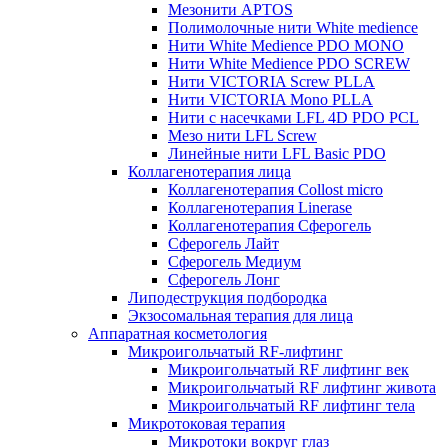
Мезонити APTOS
Полимолочные нити White medience
Нити White Medience PDO MONO
Нити White Medience PDO SCREW
Нити VICTORIA Screw PLLA
Нити VICTORIA Mono PLLA
Нити с насечками LFL 4D PDO PCL
Мезо нити LFL Screw
Линейные нити LFL Basic PDO
Коллагенотерапия лица
Коллагенотерапия Collost micro
Коллагенотерапия Linerase
Коллагенотерапия Сферогель
Сферогель Лайт
Сферогель Медиум
Сферогель Лонг
Липодеструкция подбородка
Экзосомальная терапия для лица
Аппаратная косметология
Микроигольчатый RF-лифтинг
Микроигольчатый RF лифтинг век
Микроигольчатый RF лифтинг живота
Микроигольчатый RF лифтинг тела
Микротоковая терапия
Микротоки вокруг глаз