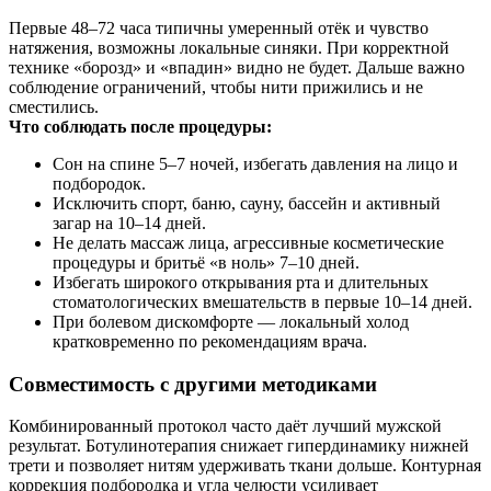
Первые 48–72 часа типичны умеренный отёк и чувство
натяжения, возможны локальные синяки. При корректной
технике «борозд» и «впадин» видно не будет. Дальше важно
соблюдение ограничений, чтобы нити прижились и не
сместились.
Что соблюдать после процедуры:
Сон на спине 5–7 ночей, избегать давления на лицо и
подбородок.
Исключить спорт, баню, сауну, бассейн и активный
загар на 10–14 дней.
Не делать массаж лица, агрессивные косметические
процедуры и бритьё «в ноль» 7–10 дней.
Избегать широкого открывания рта и длительных
стоматологических вмешательств в первые 10–14 дней.
При болевом дискомфорте — локальный холод
кратковременно по рекомендациям врача.
Совместимость с другими методиками
Комбинированный протокол часто даёт лучший мужской
результат. Ботулинотерапия снижает гипердинамику нижней
трети и позволяет нитям удерживать ткани дольше. Контурная
коррекция подбородка и угла челюсти усиливает