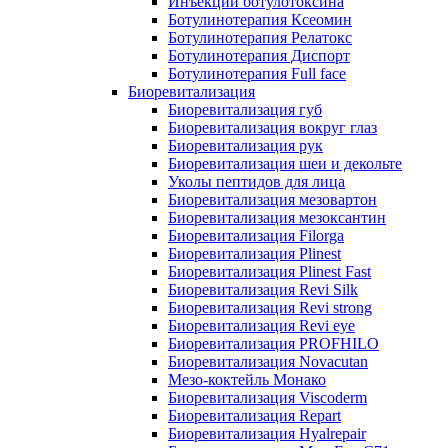
Инъекции ботулотоксина
Ботулинотерапия Ксеомин
Ботулинотерапия Релатокс
Ботулинотерапия Диспорт
Ботулинотерапия Full face
Биоревитализация
Биоревитализация губ
Биоревитализация вокруг глаз
Биоревитализация рук
Биоревитализация шеи и декольте
Уколы пептидов для лица
Биоревитализация мезовартон
Биоревитализация мезоксантин
Биоревитализация Filorga
Биоревитализация Plinest
Биоревитализация Plinest Fast
Биоревитализация Revi Silk
Биоревитализация Revi strong
Биоревитализация Revi eye
Биоревитализация PROFHILO
Биоревитализация Novacutan
Мезо-коктейль Монако
Биоревитализация Viscoderm
Биоревитализация Repart
Биоревитализация Hyalrepair