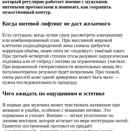
который регулярно работает именно с мужскими
нитевыми протоколами и понимает, как сохранить
мужественный контур.
Когда нитевой лифтинг не даст желаемого
Есть ситуации, когда лучше сразу рассмотреть альтернативу
или комбинированный план. При массивной жировой
клетчатке подподбородочной зоны сначала требуется
коррекция объёма, иначе нити не «подтянут» тяжёлый пакет.
При третьей‑четвёртой степени птоза разумнее хирургическая
подтяжка или её гибрид с нитями на ограниченных участках.
При выраженной гиперактивности жевательных мышц без
ботулинотерапии результат будет непрочным. При тонкой,
очень рыхлой коже одной армировки может быть мало —
нужна последовательность процедур.
Чего ожидать по ощущениям и эстетике
В первые дни мужчина может чувствовать натяжение при
жевании и улыбке, особенно с мощными нитями. Это
нормально и утихает. Внешне — легкое уплотнение по
линиям векторов, которое исчезает по мере интеграции нитей.
Грамотно построенный протокол не придаёт