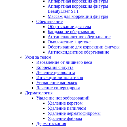
Аппаратная коррекция фигуры
Аппаратная коррекция фигуры
BeautyLizer STT
Массаж для коррекции фигуры
Обертывание
Обертывание для тела
Бандажное обертывание
Антицеллюлитное обертывание
Омоложение + детокс
Обертывание для коррекции фигуры
Антиоксидантное обертывание
Уход за телом
Избавление от лишнего веса
Коррекция силуэта
Лечение целлюлита
Инъекции липолитиков
Устранение растяжек
Лечение гипергидроза
Дерматология
Удаление новообразований
Удаление кератом
Удаление папиллом
Удаление дерматофибромы
Удаление фибром
Дерматоскопия