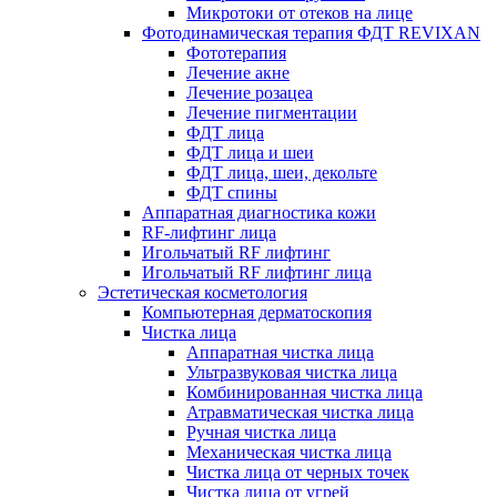
Микротоки от отеков на лице
Фотодинамическая терапия ФДТ REVIXAN
Фототерапия
Лечение акне
Лечение розацеа
Лечение пигментации
ФДТ лица
ФДТ лица и шеи
ФДТ лица, шеи, декольте
ФДТ спины
Аппаратная диагностика кожи
RF-лифтинг лица
Игольчатый RF лифтинг
Игольчатый RF лифтинг лица
Эстетическая косметология
Компьютерная дерматоскопия
Чистка лица
Аппаратная чистка лица
Ультразвуковая чистка лица
Комбинированная чистка лица
Атравматическая чистка лица
Ручная чистка лица
Механическая чистка лица
Чистка лица от черных точек
Чистка лица от угрей