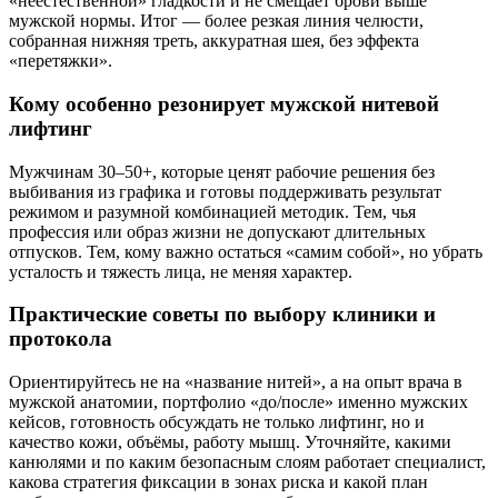
«неестественной» гладкости и не смещает брови выше
мужской нормы. Итог — более резкая линия челюсти,
собранная нижняя треть, аккуратная шея, без эффекта
«перетяжки».
Кому особенно резонирует мужской нитевой
лифтинг
Мужчинам 30–50+, которые ценят рабочие решения без
выбивания из графика и готовы поддерживать результат
режимом и разумной комбинацией методик. Тем, чья
профессия или образ жизни не допускают длительных
отпусков. Тем, кому важно остаться «самим собой», но убрать
усталость и тяжесть лица, не меняя характер.
Практические советы по выбору клиники и
протокола
Ориентируйтесь не на «название нитей», а на опыт врача в
мужской анатомии, портфолио «до/после» именно мужских
кейсов, готовность обсуждать не только лифтинг, но и
качество кожи, объёмы, работу мышц. Уточняйте, какими
канюлями и по каким безопасным слоям работает специалист,
какова стратегия фиксации в зонах риска и какой план