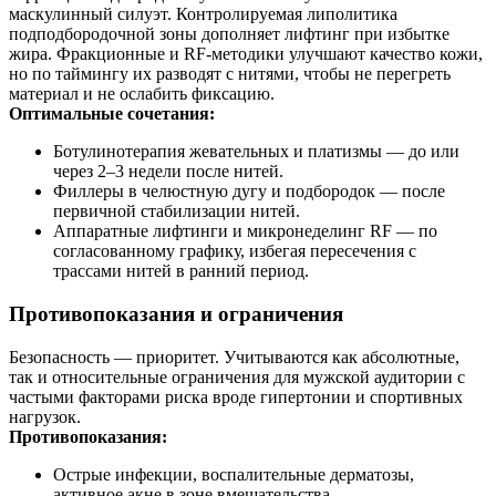
маскулинный силуэт. Контролируемая липолитика
подподбородочной зоны дополняет лифтинг при избытке
жира. Фракционные и RF‑методики улучшают качество кожи,
но по таймингу их разводят с нитями, чтобы не перегреть
материал и не ослабить фиксацию.
Оптимальные сочетания:
Ботулинотерапия жевательных и платизмы — до или
через 2–3 недели после нитей.
Филлеры в челюстную дугу и подбородок — после
первичной стабилизации нитей.
Аппаратные лифтинги и микронеделинг RF — по
согласованному графику, избегая пересечения с
трассами нитей в ранний период.
Противопоказания и ограничения
Безопасность — приоритет. Учитываются как абсолютные,
так и относительные ограничения для мужской аудитории с
частыми факторами риска вроде гипертонии и спортивных
нагрузок.
Противопоказания:
Острые инфекции, воспалительные дерматозы,
активное акне в зоне вмешательства.