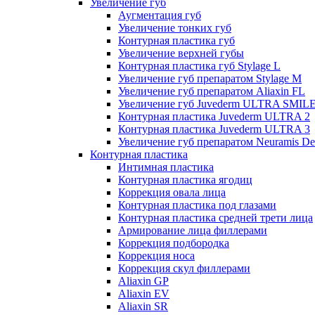
Увеличение губ
Аугментация губ
Увеличение тонких губ
Контурная пластика губ
Увеличение верхней губы
Контурная пластика губ Stylage L
Увеличение губ препаратом Stylage M
Увеличение губ препаратом Aliaxin FL
Увеличение губ Juvederm ULTRA SMIL
Контурная пластика Juvederm ULTRA 2
Контурная пластика Juvederm ULTRA 3
Увеличение губ препаратом Neuramis De
Контурная пластика
Интимная пластика
Контурная пластика ягодиц
Коррекция овала лица
Контурная пластика под глазами
Контурная пластика средней трети лица
Армирование лица филлерами
Коррекция подбородка
Коррекция носа
Коррекция скул филлерами
Aliaxin GP
Aliaxin EV
Aliaxin SR