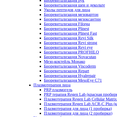
Биоревитализация рук
Биоревитализация шеи и декольте
Уколы пептидов для лица
Биоревитализация мезовартон
Биоревитализация мезоксантин
Биоревитализация Filorga
Биоревитализация Plinest
Биоревитализация Plinest Fast
Биоревитализация Revi Silk
Биоревитализация Revi strong
Биоревитализация Revi eye
Биоревитализация PROFHILO
Биоревитализация Novacutan
Мезо-коктейль Монако
Биоревитализация Viscoderm
Биоревитализация Repart
Биоревитализация Hyalrepair
Биоревитализация MesoEye C71
Плазмотерапия лица
PRP плазмогель
PRP терапия Regen Lab (красная пробир
Плазмотерапия Regen Lab Cellular Matrix
Плазмотерапия Regen Lab ACR-C Plus (к
Плазмотерапия для лица (1 пробирка)
Плазмотерапия для лица (2 пробирки)