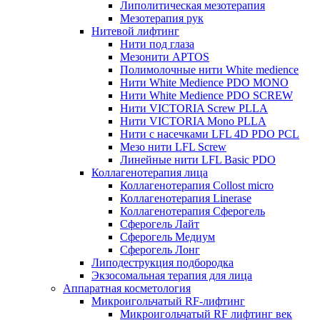
Липолитическая мезотерапия
Мезотерапия рук
Нитевой лифтинг
Нити под глаза
Мезонити APTOS
Полимолочные нити White medience
Нити White Medience PDO MONO
Нити White Medience PDO SCREW
Нити VICTORIA Screw PLLA
Нити VICTORIA Mono PLLA
Нити с насечками LFL 4D PDO PCL
Мезо нити LFL Screw
Линейные нити LFL Basic PDO
Коллагенотерапия лица
Коллагенотерапия Collost micro
Коллагенотерапия Linerase
Коллагенотерапия Сферогель
Сферогель Лайт
Сферогель Медиум
Сферогель Лонг
Липодеструкция подбородка
Экзосомальная терапия для лица
Аппаратная косметология
Микроигольчатый RF-лифтинг
Микроигольчатый RF лифтинг век