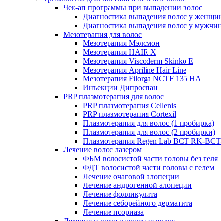
Чек-ап программы при выпадении волос
Диагностика выпадения волос у женщи
Диагностика выпадения волос у мужчи
Мезотерапия для волос
Мезотерапия Мэлсмон
Мезотерапия HAIR X
Мезотерапия Viscoderm Skinko E
Мезотерапия Apriline Hair Line
Мезотерапия Filorga NCTF 135 HA
Инъекции Дипроспан
PRP плазмотерапия для волос
PRP плазмотерапия Cellenis
PRP плазмотерапия Cortexil
Плазмотерапия для волос (1 пробирка)
Плазмотерапия для волос (2 пробирки)
Плазмотерапия Regen Lab BCT RK-BCT-
Лечение волос лазером
ФБМ волосистой части головы без геля
ФДТ волосистой части головы с гелем
Лечение очаговой алопеции
Лечение андрогенной алопеции
Лечение фолликулита
Лечение себорейного дерматита
Лечение псориаза
Лечение и восстановление волос