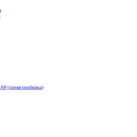
н
н
SP (синяя пробирка)