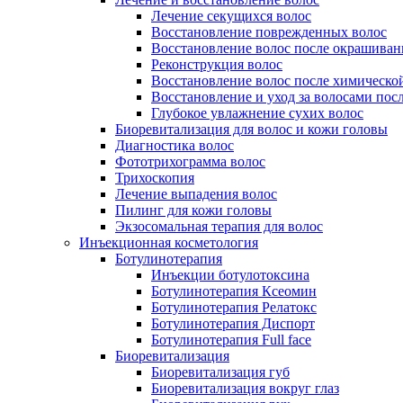
Лечение секущихся волос
Восстановление поврежденных волос
Восстановление волос после окрашиван
Реконструкция волос
Восстановление волос после химическо
Восстановление и уход за волосами пос
Глубокое увлажнение сухих волос
Биоревитализация для волос и кожи головы
Диагностика волос
Фототрихограмма волос
Трихоскопия
Лечение выпадения волос
Пилинг для кожи головы
Экзосомальная терапия для волос
Инъекционная косметология
Ботулинотерапия
Инъекции ботулотоксина
Ботулинотерапия Ксеомин
Ботулинотерапия Релатокс
Ботулинотерапия Диспорт
Ботулинотерапия Full face
Биоревитализация
Биоревитализация губ
Биоревитализация вокруг глаз