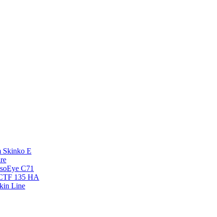
 Skinko E
re
esoEye С71
NCTF 135 HA
kin Line