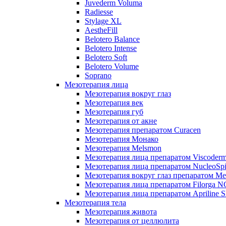
Juvederm Voluma
Radiesse
Stylage XL
AestheFill
Belotero Balance
Belotero Intense
Belotero Soft
Belotero Volume
Soprano
Мезотерапия лица
Мезотерапия вокруг глаз
Мезотерапия век
Мезотерапия губ
Мезотерапия от акне
Мезотерапия препаратом Curacen
Мезотерапия Монако
Мезотерапия Melsmon
Мезотерапия лица препаратом Viscoderm
Мезотерапия лица препаратом NucleoSpi
Мезотерапия вокруг глаз препаратом M
Мезотерапия лица препаратом Filorga 
Мезотерапия лица препаратом Apriline S
Мезотерапия тела
Мезотерапия живота
Мезотерапия от целлюлита