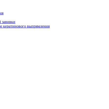
ия
й завивки
ле кератинового выпрямления