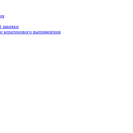
ия
й завивки
ле кератинового выпрямления