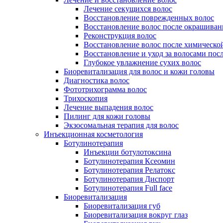
Лечение секущихся волос
Восстановление поврежденных волос
Восстановление волос после окрашиван
Реконструкция волос
Восстановление волос после химическо
Восстановление и уход за волосами пос
Глубокое увлажнение сухих волос
Биоревитализация для волос и кожи головы
Диагностика волос
Фототрихограмма волос
Трихоскопия
Лечение выпадения волос
Пилинг для кожи головы
Экзосомальная терапия для волос
Инъекционная косметология
Ботулинотерапия
Инъекции ботулотоксина
Ботулинотерапия Ксеомин
Ботулинотерапия Релатокс
Ботулинотерапия Диспорт
Ботулинотерапия Full face
Биоревитализация
Биоревитализация губ
Биоревитализация вокруг глаз