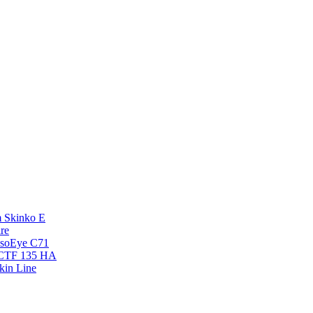
 Skinko E
re
esoEye С71
NCTF 135 HA
kin Line