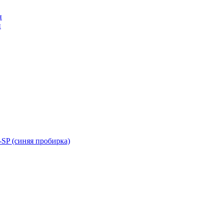
н
н
SP (синяя пробирка)