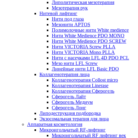
Липолитическая мезотерапия
Мезотерапия рук
Нитевой лифтинг
Нити под глаза
Мезонити APTOS
Полимолочные нити White medience
Нити White Medience PDO MONO
Нити White Medience PDO SCREW
Нити VICTORIA Screw PLLA
Нити VICTORIA Mono PLLA
Нити с насечками LFL 4D PDO PCL
Мезо нити LFL Screw
Линейные нити LFL Basic PDO
Коллагенотерапия лица
Коллагенотерапия Collost micro
Коллагенотерапия Linerase
Коллагенотерапия Сферогель
Сферогель Лайт
Сферогель Медиум
Сферогель Лонг
Липодеструкция подбородка
Экзосомальная терапия для лица
Аппаратная косметология
Микроигольчатый RF-лифтинг
Микроигольчатый RF лифтинг век