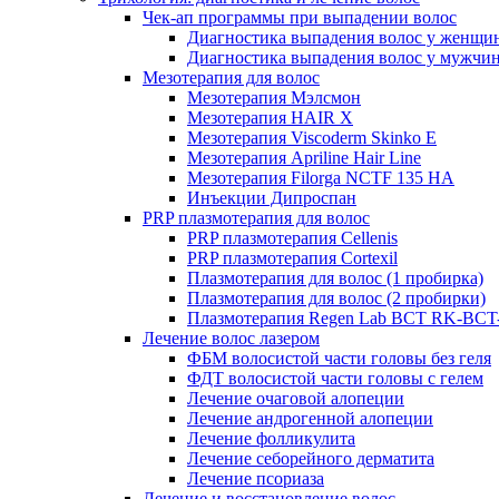
Чек-ап программы при выпадении волос
Диагностика выпадения волос у женщи
Диагностика выпадения волос у мужчи
Мезотерапия для волос
Мезотерапия Мэлсмон
Мезотерапия HAIR X
Мезотерапия Viscoderm Skinko E
Мезотерапия Apriline Hair Line
Мезотерапия Filorga NCTF 135 HA
Инъекции Дипроспан
PRP плазмотерапия для волос
PRP плазмотерапия Cellenis
PRP плазмотерапия Cortexil
Плазмотерапия для волос (1 пробирка)
Плазмотерапия для волос (2 пробирки)
Плазмотерапия Regen Lab BCT RK-BCT-
Лечение волос лазером
ФБМ волосистой части головы без геля
ФДТ волосистой части головы с гелем
Лечение очаговой алопеции
Лечение андрогенной алопеции
Лечение фолликулита
Лечение себорейного дерматита
Лечение псориаза
Лечение и восстановление волос