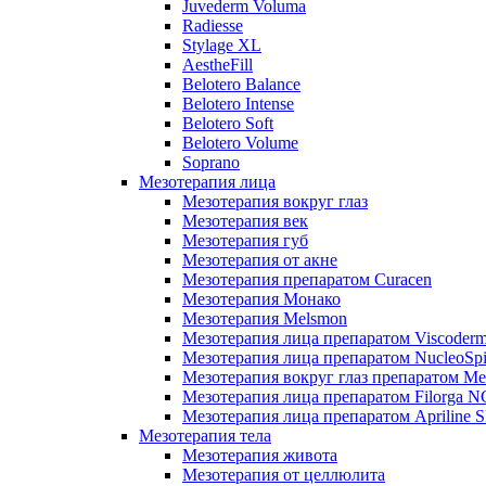
Juvederm Voluma
Radiesse
Stylage XL
AestheFill
Belotero Balance
Belotero Intense
Belotero Soft
Belotero Volume
Soprano
Мезотерапия лица
Мезотерапия вокруг глаз
Мезотерапия век
Мезотерапия губ
Мезотерапия от акне
Мезотерапия препаратом Curacen
Мезотерапия Монако
Мезотерапия Melsmon
Мезотерапия лица препаратом Viscoderm
Мезотерапия лица препаратом NucleoSpi
Мезотерапия вокруг глаз препаратом M
Мезотерапия лица препаратом Filorga 
Мезотерапия лица препаратом Apriline S
Мезотерапия тела
Мезотерапия живота
Мезотерапия от целлюлита