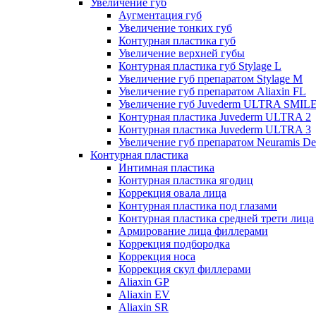
Увеличение губ
Аугментация губ
Увеличение тонких губ
Контурная пластика губ
Увеличение верхней губы
Контурная пластика губ Stylage L
Увеличение губ препаратом Stylage M
Увеличение губ препаратом Aliaxin FL
Увеличение губ Juvederm ULTRA SMIL
Контурная пластика Juvederm ULTRA 2
Контурная пластика Juvederm ULTRA 3
Увеличение губ препаратом Neuramis De
Контурная пластика
Интимная пластика
Контурная пластика ягодиц
Коррекция овала лица
Контурная пластика под глазами
Контурная пластика средней трети лица
Армирование лица филлерами
Коррекция подбородка
Коррекция носа
Коррекция скул филлерами
Aliaxin GP
Aliaxin EV
Aliaxin SR