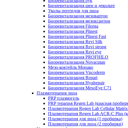
Биоревитализация рук
Биоревитализация шеи и декольте
Уколы пептидов для лица
Биоревитализация мезовартон
Биоревитализация мезоксантин
Биоревитализация Filorga
Биоревитализация Plinest
Биоревитализация Plinest Fast
Биоревитализация Revi Silk
Биоревитализация Revi strong
Биоревитализация Revi eye
Биоревитализация PROFHILO
Биоревитализация Novacutan
Мезо-коктейль Монако
Биоревитализация Viscoderm
Биоревитализация Repart
Биоревитализация Hyalrepair
Биоревитализация MesoEye C71
Плазмотерапия лица
PRP плазмогель
PRP терапия Regen Lab (красная пробир
Плазмотерапия Regen Lab Cellular Matrix
Плазмотерапия Regen Lab ACR-C Plus (к
Плазмотерапия для лица (1 пробирка)
Плазмотерапия для лица (2 пробирки)