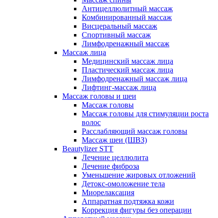
Антицеллюлитный массаж
Комбинированный массаж
Висцеральный массаж
Спортивный массаж
Лимфодренажный массаж
Массаж лица
Медицинский массаж лица
Пластический массаж лица
Лимфодренажный массаж лица
Лифтинг-массаж лица
Массаж головы и шеи
Массаж головы
Массаж головы для стимуляции роста
волос
Расслабляющий массаж головы
Массаж шеи (ШВЗ)
Beautylizer STT
Лечение целлюлита
Лечение фиброза
Уменьшение жировых отложений
Детокс-омоложение тела
Миорелаксация
Аппаратная подтяжка кожи
Коррекция фигуры без операции