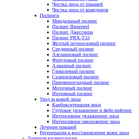
Чистка лица от прыщей
Чистка лица от комедонов
Пилинги
Миндальный пилинг
Пилинг Biorepeel
Пилинг Джесснера
Пилинг PRX-T33
Желтый ретиноловый пилинг
Срединный пилинг
Азелаиновый пилинг
Феруловый пилинг
Алмазный пилинг
Гликолевый пилинг
Салициловый пилинг
Пировиноградный пилинг
Молочный пилинг
Интимный пилинг
Уход за кожей лица
Карбокситерапия лица
Глубокое увлажнение и фейслифтинг
Интенсивное увлажнение лица
Интенсивное омоложение лица
Лечение прыщей
Регенерация и восстановление кожи лица
Лазерная косметология