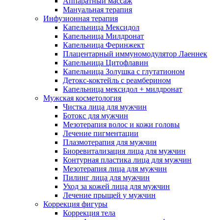
Аппаратный массаж
Мануальная терапия
Инфузионная терапия
Капельница Мексидол
Капельница Милдронат
Капельница Феринжект
Плацентарный иммуномодулятор Лаеннек
Капельница Цитофлавин
Капельница Золушка с глутатионом
Детокс-коктейль с реамберином
Капельница мексидол + милдронат
Мужская косметология
Чистка лица для мужчин
Ботокс для мужчин
Мезотерапия волос и кожи головы
Лечение пигментации
Плазмотерапия для мужчин
Биоревитализация лица для мужчин
Контурная пластика лица для мужчин
Мезотерапия лица для мужчин
Пилинг лица для мужчин
Уход за кожей лица для мужчин
Лечение прыщей у мужчин
Коррекция фигуры
Коррекция тела