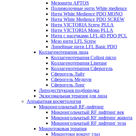
Мезонити APTOS
Полимолочные нити White medience
Нити White Medience PDO MONO
Нити White Medience PDO SCREW
Нити VICTORIA Screw PLLA
Нити VICTORIA Mono PLLA
Нити с насечками LFL 4D PDO PCL
Мезо нити LFL Screw
Линейные нити LFL Basic PDO
Коллагенотерапия лица
Коллагенотерапия Collost micro
Коллагенотерапия Linerase
Коллагенотерапия Сферогель
Сферогель Лайт
Сферогель Медиум
Сферогель Лонг
Липодеструкция подбородка
Экзосомальная терапия для лица
Аппаратная косметология
Микроигольчатый RF-лифтинг
Микроигольчатый RF лифтинг век
Микроигольчатый RF лифтинг живота
Микроигольчатый RF лифтинг тела
Микротоковая терапия
Микротоки вокруг глаз