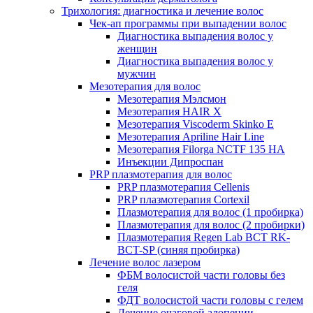
Трихология: диагностика и лечение волос
Чек-ап программы при выпадении волос
Диагностика выпадения волос у
женщин
Диагностика выпадения волос у
мужчин
Мезотерапия для волос
Мезотерапия Мэлсмон
Мезотерапия HAIR X
Мезотерапия Viscoderm Skinko E
Мезотерапия Apriline Hair Line
Мезотерапия Filorga NCTF 135 HA
Инъекции Дипроспан
PRP плазмотерапия для волос
PRP плазмотерапия Cellenis
PRP плазмотерапия Cortexil
Плазмотерапия для волос (1 пробирка)
Плазмотерапия для волос (2 пробирки)
Плазмотерапия Regen Lab BCT RK-
BCT-SP (синяя пробирка)
Лечение волос лазером
ФБМ волосистой части головы без
геля
ФДТ волосистой части головы с гелем
Лечение очаговой алопеции