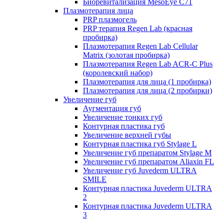
Биоревитализация MesoEye C71
Плазмотерапия лица
PRP плазмогель
PRP терапия Regen Lab (красная
пробирка)
Плазмотерапия Regen Lab Cellular
Matrix (золотая пробирка)
Плазмотерапия Regen Lab ACR-C Plus
(королевский набор)
Плазмотерапия для лица (1 пробирка)
Плазмотерапия для лица (2 пробирки)
Увеличение губ
Аугментация губ
Увеличение тонких губ
Контурная пластика губ
Увеличение верхней губы
Контурная пластика губ Stylage L
Увеличение губ препаратом Stylage M
Увеличение губ препаратом Aliaxin FL
Увеличение губ Juvederm ULTRA
SMILE
Контурная пластика Juvederm ULTRA
2
Контурная пластика Juvederm ULTRA
3