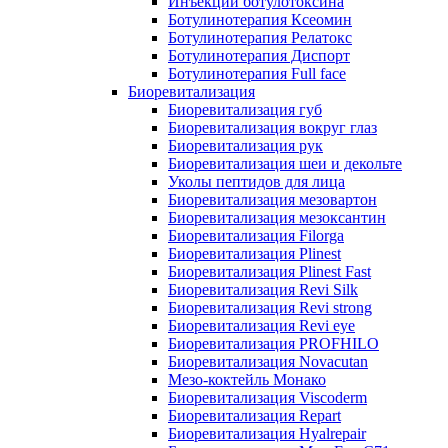
Инъекции ботулотоксина
Ботулинотерапия Ксеомин
Ботулинотерапия Релатокс
Ботулинотерапия Диспорт
Ботулинотерапия Full face
Биоревитализация
Биоревитализация губ
Биоревитализация вокруг глаз
Биоревитализация рук
Биоревитализация шеи и декольте
Уколы пептидов для лица
Биоревитализация мезовартон
Биоревитализация мезоксантин
Биоревитализация Filorga
Биоревитализация Plinest
Биоревитализация Plinest Fast
Биоревитализация Revi Silk
Биоревитализация Revi strong
Биоревитализация Revi eye
Биоревитализация PROFHILO
Биоревитализация Novacutan
Мезо-коктейль Монако
Биоревитализация Viscoderm
Биоревитализация Repart
Биоревитализация Hyalrepair