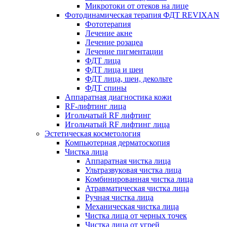
Микротоки от отеков на лице
Фотодинамическая терапия ФДТ REVIXAN
Фототерапия
Лечение акне
Лечение розацеа
Лечение пигментации
ФДТ лица
ФДТ лица и шеи
ФДТ лица, шеи, декольте
ФДТ спины
Аппаратная диагностика кожи
RF-лифтинг лица
Игольчатый RF лифтинг
Игольчатый RF лифтинг лица
Эстетическая косметология
Компьютерная дерматоскопия
Чистка лица
Аппаратная чистка лица
Ультразвуковая чистка лица
Комбинированная чистка лица
Атравматическая чистка лица
Ручная чистка лица
Механическая чистка лица
Чистка лица от черных точек
Чистка лица от угрей