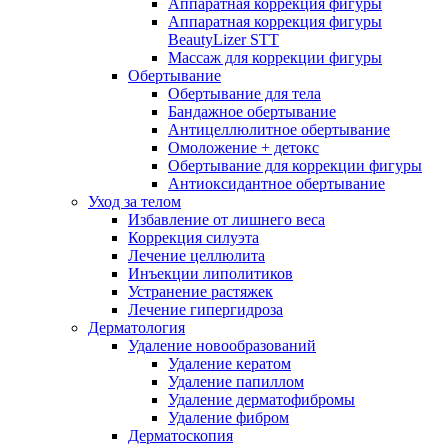
Аппаратная коррекция фигуры
Аппаратная коррекция фигуры
BeautyLizer STT
Массаж для коррекции фигуры
Обертывание
Обертывание для тела
Бандажное обертывание
Антицеллюлитное обертывание
Омоложение + детокс
Обертывание для коррекции фигуры
Антиоксидантное обертывание
Уход за телом
Избавление от лишнего веса
Коррекция силуэта
Лечение целлюлита
Инъекции липолитиков
Устранение растяжек
Лечение гипергидроза
Дерматология
Удаление новообразований
Удаление кератом
Удаление папиллом
Удаление дерматофибромы
Удаление фибром
Дерматоскопия