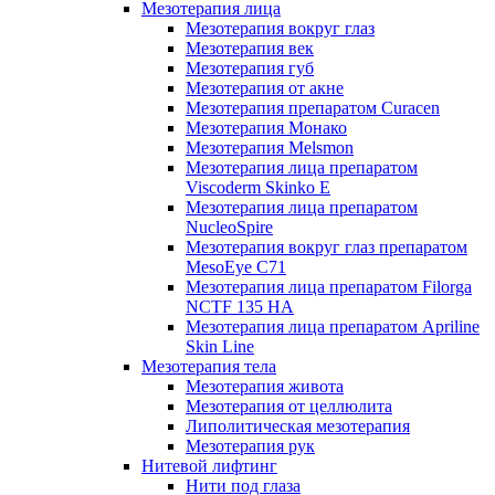
Мезотерапия лица
Мезотерапия вокруг глаз
Мезотерапия век
Мезотерапия губ
Мезотерапия от акне
Мезотерапия препаратом Curacen
Мезотерапия Монако
Мезотерапия Melsmon
Мезотерапия лица препаратом
Viscoderm Skinko E
Мезотерапия лица препаратом
NucleoSpire
Мезотерапия вокруг глаз препаратом
MesoEye С71
Мезотерапия лица препаратом Filorga
NCTF 135 HA
Мезотерапия лица препаратом Apriline
Skin Line
Мезотерапия тела
Мезотерапия живота
Мезотерапия от целлюлита
Липолитическая мезотерапия
Мезотерапия рук
Нитевой лифтинг
Нити под глаза