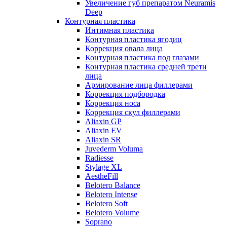
Увеличение губ препаратом Neuramis
Deep
Контурная пластика
Интимная пластика
Контурная пластика ягодиц
Коррекция овала лица
Контурная пластика под глазами
Контурная пластика средней трети
лица
Армирование лица филлерами
Коррекция подбородка
Коррекция носа
Коррекция скул филлерами
Aliaxin GP
Aliaxin EV
Aliaxin SR
Juvederm Voluma
Radiesse
Stylage XL
AestheFill
Belotero Balance
Belotero Intense
Belotero Soft
Belotero Volume
Soprano