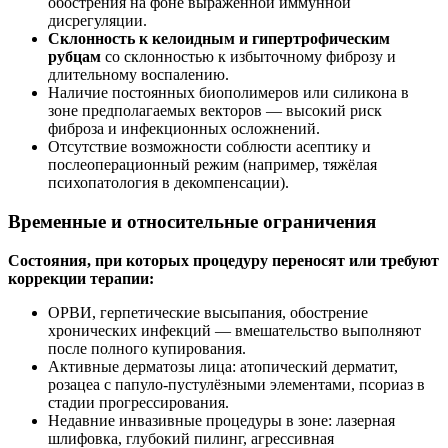
обострения на фоне выраженной иммунной
дисрегуляции.
Склонность к келоидным и гипертрофическим
рубцам
со склонностью к избыточному фиброзу и
длительному воспалению.
Наличие постоянных биополимеров или силикона в
зоне предполагаемых векторов — высокий риск
фиброза и инфекционных осложнений.
Отсутствие возможности соблюсти асептику и
послеоперационный режим (например, тяжёлая
психопатология в декомпенсации).
Временные и относительные ограничения
Состояния, при которых процедуру переносят или требуют
коррекции терапии:
ОРВИ, герпетические высыпания, обострение
хронических инфекций — вмешательство выполняют
после полного купирования.
Активные дерматозы лица: атопический дерматит,
розацеа с папуло‑пустулёзными элементами, псориаз в
стадии прогрессирования.
Недавние инвазивные процедуры в зоне: лазерная
шлифовка, глубокий пилинг, агрессивная