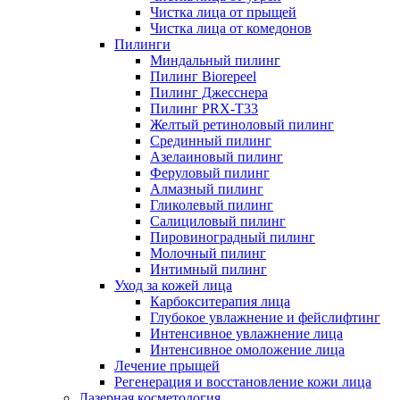
Чистка лица от прыщей
Чистка лица от комедонов
Пилинги
Миндальный пилинг
Пилинг Biorepeel
Пилинг Джесснера
Пилинг PRX-T33
Желтый ретиноловый пилинг
Срединный пилинг
Азелаиновый пилинг
Феруловый пилинг
Алмазный пилинг
Гликолевый пилинг
Салициловый пилинг
Пировиноградный пилинг
Молочный пилинг
Интимный пилинг
Уход за кожей лица
Карбокситерапия лица
Глубокое увлажнение и фейслифтинг
Интенсивное увлажнение лица
Интенсивное омоложение лица
Лечение прыщей
Регенерация и восстановление кожи лица
Лазерная косметология