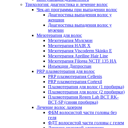
Трихология: диагностика и лечение волос
Чек-ап программы при выпадении волос
Диагностика выпадения волос у
женщин
Диагностика выпадения волос у
мужчин
Мезотерапия для волос
Мезотерапия Мэлсмон
Мезотерапия HAIR X
Мезотерапия Viscoderm Skinko E
Мезотерапия Apriline Hair Line
Мезотерапия Filorga NCTF 135 HA
Инъекции Дипроспан
PRP плазмотерапия для волос
PRP плазмотерапия Cellenis
PRP плазмотерапия Cortexil
Плазмотерапия для волос (1 пробирка)
Плазмотерапия для волос (2 пробирки)
Плазмотерапия Regen Lab BCT RK-
BCT-SP (синяя пробирка)
Лечение волос лазером
ФБМ волосистой части головы без
геля
ФДТ волосистой части головы с гелем
Лечение очаговой алопеции