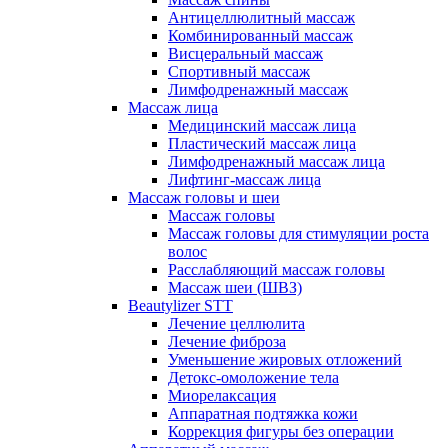
Антицеллюлитный массаж
Комбинированный массаж
Висцеральный массаж
Спортивный массаж
Лимфодренажный массаж
Массаж лица
Медицинский массаж лица
Пластический массаж лица
Лимфодренажный массаж лица
Лифтинг-массаж лица
Массаж головы и шеи
Массаж головы
Массаж головы для стимуляции роста
волос
Расслабляющий массаж головы
Массаж шеи (ШВЗ)
Beautylizer STT
Лечение целлюлита
Лечение фиброза
Уменьшение жировых отложений
Детокс-омоложение тела
Миорелаксация
Аппаратная подтяжка кожи
Коррекция фигуры без операции