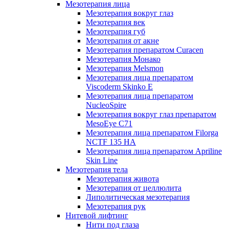
Мезотерапия лица
Мезотерапия вокруг глаз
Мезотерапия век
Мезотерапия губ
Мезотерапия от акне
Мезотерапия препаратом Curacen
Мезотерапия Монако
Мезотерапия Melsmon
Мезотерапия лица препаратом
Viscoderm Skinko E
Мезотерапия лица препаратом
NucleoSpire
Мезотерапия вокруг глаз препаратом
MesoEye С71
Мезотерапия лица препаратом Filorga
NCTF 135 HA
Мезотерапия лица препаратом Apriline
Skin Line
Мезотерапия тела
Мезотерапия живота
Мезотерапия от целлюлита
Липолитическая мезотерапия
Мезотерапия рук
Нитевой лифтинг
Нити под глаза