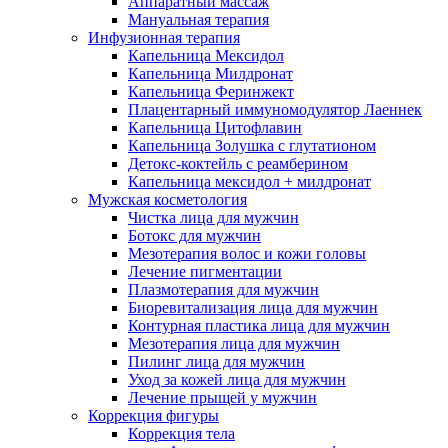
Аппаратный массаж
Мануальная терапия
Инфузионная терапия
Капельница Мексидол
Капельница Милдронат
Капельница Феринжект
Плацентарный иммуномодулятор Лаеннек
Капельница Цитофлавин
Капельница Золушка с глутатионом
Детокс-коктейль с реамберином
Капельница мексидол + милдронат
Мужская косметология
Чистка лица для мужчин
Ботокс для мужчин
Мезотерапия волос и кожи головы
Лечение пигментации
Плазмотерапия для мужчин
Биоревитализация лица для мужчин
Контурная пластика лица для мужчин
Мезотерапия лица для мужчин
Пилинг лица для мужчин
Уход за кожей лица для мужчин
Лечение прыщей у мужчин
Коррекция фигуры
Коррекция тела