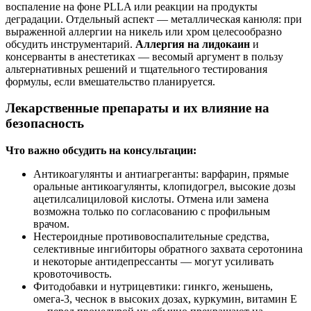
воспаление на фоне PLLA или реакции на продукты
деградации. Отдельный аспект — металлическая канюля: при
выраженной аллергии на никель или хром целесообразно
обсудить инструментарий.
Аллергия на лидокаин
и
консерванты в анестетиках — весомый аргумент в пользу
альтернативных решений и тщательного тестирования
формулы, если вмешательство планируется.
Лекарственные препараты и их влияние на
безопасность
Что важно обсудить на консультации:
Антикоагулянты и антиагреганты: варфарин, прямые
оральные антикоагулянты, клопидогрел, высокие дозы
ацетилсалициловой кислоты. Отмена или замена
возможна только по согласованию с профильным
врачом.
Нестероидные противовоспалительные средства,
селективные ингибиторы обратного захвата серотонина
и некоторые антидепрессанты — могут усиливать
кровоточивость.
Фитодобавки и нутрицевтики: гинкго, женьшень,
омега‑3, чеснок в высоких дозах, куркумин, витамин Е