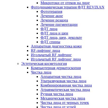
Микротоки от отеков на лице
Фотодинамическая терапия ФДТ REVIXAN
Фототерапия
Лечение акне
Лечение розацеа
Лечение пигментации
ФДТ лица
ФДТ лица и шеи
ФДТ лица, шеи, декольте
ФДТ спины
Аппаратная диагностика кожи
RF-лифтинг лица
Игольчатый RF лифтинг
Игольчатый RF лифтинг лица
Эстетическая косметология
Компьютерная дерматоскопия
Чистка лица
Аппаратная чистка лица
Ультразвуковая чистка лица
Комбинированная чистка лица
Атравматическая чистка лица
Ручная чистка лица
Механическая чистка лица
Чистка лица от черных точек
Чистка лица от угрей