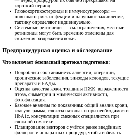
— перед процедурой их обычно прекращают на
короткий период.
Глюкокортикостероиды и иммуносупрессоры —
повышают риск инфекции и нарушают заживление,
тактику определяют индивидуально.
Системные ретиноиды — см. ограничения; местные
ретиноиды могут быть временно отменены для
снижения раздражения кожи.
Предпроцедурная оценка и обследование
Что включает безопасный протокол подготовки:
Подробный сбор анамнеза: аллергии, операции,
хронические заболевания, эпизоды келоидов, текущие
препараты и БАДы.
Оценка качества кожи, толщины ПЖК, выраженности
птоза, симметрии и мимической активности,
фотофиксация.
Базовые анализы по показаниям: общий анализ крови,
коагулограмма, глюкоза натощак и при необходимости
HbA1c, консультации смежных специалистов при
сложной соматике.
Планирование векторов с учётом ранее введённых
филлеров и аппаратных процедур, чтобы избежать