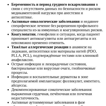
Беременность и период грудного вскармливания
в
связи с отсутствием данных по безопасности и риском
медикаментозной нагрузки при анестезии и
антисептике.
Активные онкологические заболевания
и недавнее
специфическое лечение без разрешения профильного
специалиста из‑за иммунных и коагуляционных рисков.
Коагулопатии
, гемофилии и ситуации, когда пациент
принимает антикоагулянты или антиагреганты и их
невозможно временно отменить.
Тяжёлые аллергические реакции
в анамнезе на
лидокаин, антисептики или материалы нитей (PDO,
PLLA, PCL), подтверждённые тестами или клиникой
анафилаксии.
Острые инфекции и лихорадочные состояния,
бактериальные или вирусные очаги, гнойничковые
процессы.
Инфекции и воспалительные дерматозы в зоне
предполагаемой имплантации: фолликулит, импетиго,
абсцессы.
Декомпенсированные соматические заболевания:
выраженная сердечная, печёночная или почечная
недостаточность.
Активные аутоиммунные заболевания в фазе