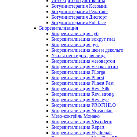
Инъекции ботулотоксина
Ботулинотерапия Ксеомин
Ботулинотерапия Релатокс
Ботулинотерапия Диспорт
Ботулинотерапия Full face
Биоревитализация
Биоревитализация губ
Биоревитализация вокруг глаз
Биоревитализация рук
Биоревитализация шеи и декольте
Уколы пептидов для лица
Биоревитализация мезовартон
Биоревитализация мезоксантин
Биоревитализация Filorga
Биоревитализация Plinest
Биоревитализация Plinest Fast
Биоревитализация Revi Silk
Биоревитализация Revi strong
Биоревитализация Revi eye
Биоревитализация PROFHILO
Биоревитализация Novacutan
Мезо-коктейль Монако
Биоревитализация Viscoderm
Биоревитализация Repart
Биоревитализация Hyalrepair