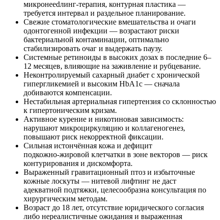
микронeedлинг‑терапия, контурная пластика —
требуется интервал и раздельное планирование.
Свежие стоматологические вмешательства и очаги
одонтогенной инфекции — возрастают риски
бактериальной контаминации, оптимально
стабилизировать очаг и выдержать паузу.
Системные ретиноиды в высоких дозах в последние 6–
12 месяцев, влияющие на заживление и рубцевание.
Неконтролируемый сахарный диабет с хронической
гипергликемией и высоким HbA1c — сначала
добиваются компенсации.
Нестабильная артериальная гипертензия со склонностью
к гипертоническим кризам.
Активное курение и никотиновая зависимость:
нарушают микроциркуляцию и коллагеногенез,
повышают риск некорректной фиксации.
Сильная истончённая кожа и дефицит
подкожно‑жировой клетчатки в зоне векторов — риск
контурирования и дискомфорта.
Выраженный гравитационный птоз и избыточные
кожные лоскуты — нитевой лифтинг не даст
адекватной подтяжки, целесообразна консультация по
хирургическим методам.
Возраст до 18 лет, отсутствие юридического согласия
либо нереалистичные ожидания и выраженная