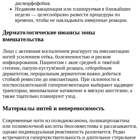
дисморфофобия.
Недавняя вакцинация или планируемая в ближайшие
недели — целесообразно развести процедуры по
времени, чтобы не накладывать иммунные реакции.
Дерматологические нюансы зоны
вмешательства
Лицо с активным воспалением реагирует на имплантацию
нитей усилением отёка, болезненностью и риском
инфицирования. Пациентам с акне средней и тяжёлой
степени, папуло‑пустулёзной розацеа, себорейным
дерматитом, пероральным дерматитом важно добиться
стойкой ремиссии до имплантации. При склонности к
поствоспалительной гиперпигментации выбирают щадящие
траектории, минимальное натяжение и мягкую анестезию, а
также тщательно планируют уход.
Материалы нитей и непереносимость
Современные нити из полидиоксанона, поликапролактона
или полимолочной кислоты биосовместимы и рассасываются,
однако индивидуальная реактивность различается. Редко
встречаются гиперчувствительность и длительное стерильное