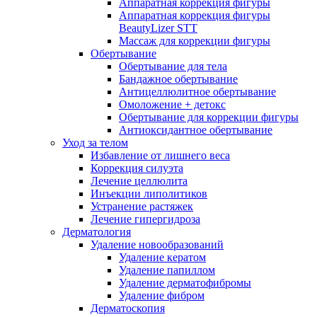
Аппаратная коррекция фигуры
Аппаратная коррекция фигуры
BeautyLizer STT
Массаж для коррекции фигуры
Обертывание
Обертывание для тела
Бандажное обертывание
Антицеллюлитное обертывание
Омоложение + детокс
Обертывание для коррекции фигуры
Антиоксидантное обертывание
Уход за телом
Избавление от лишнего веса
Коррекция силуэта
Лечение целлюлита
Инъекции липолитиков
Устранение растяжек
Лечение гипергидроза
Дерматология
Удаление новообразований
Удаление кератом
Удаление папиллом
Удаление дерматофибромы
Удаление фибром
Дерматоскопия