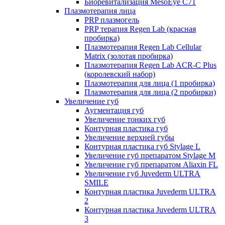
Биоревитализация MesoEye C71
Плазмотерапия лица
PRP плазмогель
PRP терапия Regen Lab (красная
пробирка)
Плазмотерапия Regen Lab Cellular
Matrix (золотая пробирка)
Плазмотерапия Regen Lab ACR-C Plus
(королевский набор)
Плазмотерапия для лица (1 пробирка)
Плазмотерапия для лица (2 пробирки)
Увеличение губ
Аугментация губ
Увеличение тонких губ
Контурная пластика губ
Увеличение верхней губы
Контурная пластика губ Stylage L
Увеличение губ препаратом Stylage M
Увеличение губ препаратом Aliaxin FL
Увеличение губ Juvederm ULTRA
SMILE
Контурная пластика Juvederm ULTRA
2
Контурная пластика Juvederm ULTRA
3