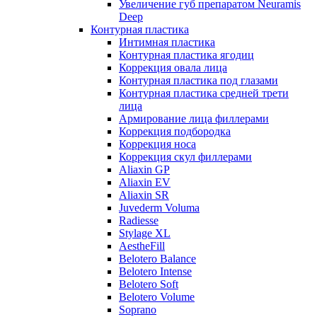
Увеличение губ препаратом Neuramis
Deep
Контурная пластика
Интимная пластика
Контурная пластика ягодиц
Коррекция овала лица
Контурная пластика под глазами
Контурная пластика средней трети
лица
Армирование лица филлерами
Коррекция подбородка
Коррекция носа
Коррекция скул филлерами
Aliaxin GP
Aliaxin EV
Aliaxin SR
Juvederm Voluma
Radiesse
Stylage XL
AestheFill
Belotero Balance
Belotero Intense
Belotero Soft
Belotero Volume
Soprano