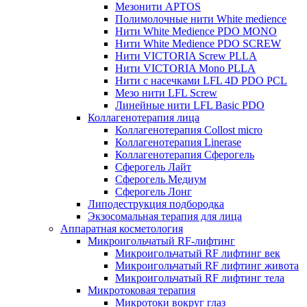
Мезонити APTOS
Полимолочные нити White medience
Нити White Medience PDO MONO
Нити White Medience PDO SCREW
Нити VICTORIA Screw PLLA
Нити VICTORIA Mono PLLA
Нити с насечками LFL 4D PDO PCL
Мезо нити LFL Screw
Линейные нити LFL Basic PDO
Коллагенотерапия лица
Коллагенотерапия Collost micro
Коллагенотерапия Linerase
Коллагенотерапия Сферогель
Сферогель Лайт
Сферогель Медиум
Сферогель Лонг
Липодеструкция подбородка
Экзосомальная терапия для лица
Аппаратная косметология
Микроигольчатый RF-лифтинг
Микроигольчатый RF лифтинг век
Микроигольчатый RF лифтинг живота
Микроигольчатый RF лифтинг тела
Микротоковая терапия
Микротоки вокруг глаз