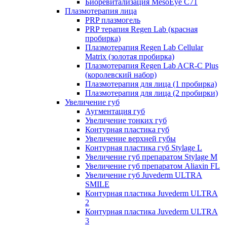
Биоревитализация MesoEye C71
Плазмотерапия лица
PRP плазмогель
PRP терапия Regen Lab (красная
пробирка)
Плазмотерапия Regen Lab Cellular
Matrix (золотая пробирка)
Плазмотерапия Regen Lab ACR-C Plus
(королевский набор)
Плазмотерапия для лица (1 пробирка)
Плазмотерапия для лица (2 пробирки)
Увеличение губ
Аугментация губ
Увеличение тонких губ
Контурная пластика губ
Увеличение верхней губы
Контурная пластика губ Stylage L
Увеличение губ препаратом Stylage M
Увеличение губ препаратом Aliaxin FL
Увеличение губ Juvederm ULTRA
SMILE
Контурная пластика Juvederm ULTRA
2
Контурная пластика Juvederm ULTRA
3