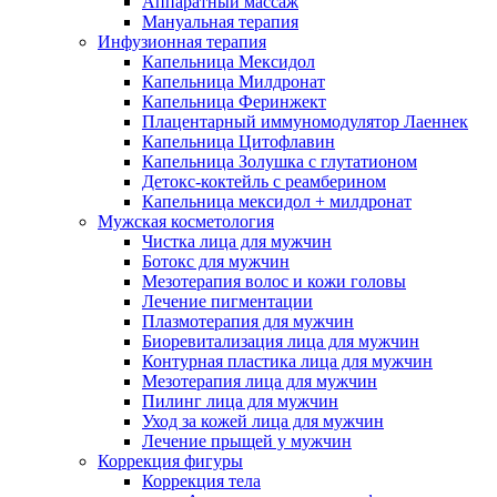
Аппаратный массаж
Мануальная терапия
Инфузионная терапия
Капельница Мексидол
Капельница Милдронат
Капельница Феринжект
Плацентарный иммуномодулятор Лаеннек
Капельница Цитофлавин
Капельница Золушка с глутатионом
Детокс-коктейль с реамберином
Капельница мексидол + милдронат
Мужская косметология
Чистка лица для мужчин
Ботокс для мужчин
Мезотерапия волос и кожи головы
Лечение пигментации
Плазмотерапия для мужчин
Биоревитализация лица для мужчин
Контурная пластика лица для мужчин
Мезотерапия лица для мужчин
Пилинг лица для мужчин
Уход за кожей лица для мужчин
Лечение прыщей у мужчин
Коррекция фигуры
Коррекция тела