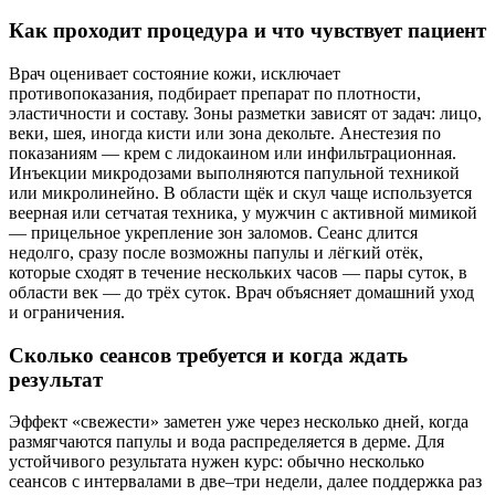
Как проходит процедура и что чувствует пациент
Врач оценивает состояние кожи, исключает
противопоказания, подбирает препарат по плотности,
эластичности и составу. Зоны разметки зависят от задач: лицо,
веки, шея, иногда кисти или зона декольте. Анестезия по
показаниям — крем с лидокаином или инфильтрационная.
Инъекции микродозами выполняются папульной техникой
или микролинейно. В области щёк и скул чаще используется
веерная или сетчатая техника, у мужчин с активной мимикой
— прицельное укрепление зон заломов. Сеанс длится
недолго, сразу после возможны папулы и лёгкий отёк,
которые сходят в течение нескольких часов — пары суток, в
области век — до трёх суток. Врач объясняет домашний уход
и ограничения.
Сколько сеансов требуется и когда ждать
результат
Эффект «свежести» заметен уже через несколько дней, когда
размягчаются папулы и вода распределяется в дерме. Для
устойчивого результата нужен курс: обычно несколько
сеансов с интервалами в две–три недели, далее поддержка раз