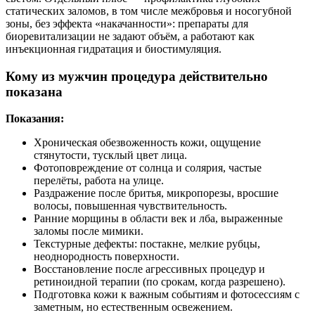
статических заломов, в том числе межбровья и носогубной
зоны, без эффекта «накачанности»: препараты для
биоревитализации не задают объём, а работают как
инъекционная гидратация и биостимуляция.
Кому из мужчин процедура действительно
показана
Показания:
Хроническая обезвоженность кожи, ощущение
стянутости, тусклый цвет лица.
Фотоповреждение от солнца и солярия, частые
перелёты, работа на улице.
Раздражение после бритья, микропорезы, вросшие
волосы, повышенная чувствительность.
Ранние морщины в области век и лба, выраженные
заломы после мимики.
Текстурные дефекты: постакне, мелкие рубцы,
неоднородность поверхности.
Восстановление после агрессивных процедур и
ретиноидной терапии (по срокам, когда разрешено).
Подготовка кожи к важным событиям и фотосессиям с
заметным, но естественным освежением.