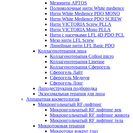
Мезонити APTOS
Полимолочные нити White medience
Нити White Medience PDO MONO
Нити White Medience PDO SCREW
Нити VICTORIA Screw PLLA
Нити VICTORIA Mono PLLA
Нити с насечками LFL 4D PDO PCL
Мезо нити LFL Screw
Линейные нити LFL Basic PDO
Коллагенотерапия лица
Коллагенотерапия Collost micro
Коллагенотерапия Linerase
Коллагенотерапия Сферогель
Сферогель Лайт
Сферогель Медиум
Сферогель Лонг
Липодеструкция подбородка
Экзосомальная терапия для лица
Аппаратная косметология
Микроигольчатый RF-лифтинг
Микроигольчатый RF лифтинг век
Микроигольчатый RF лифтинг живота
Микроигольчатый RF лифтинг тела
Микротоковая терапия
Микротоки вокруг глаз