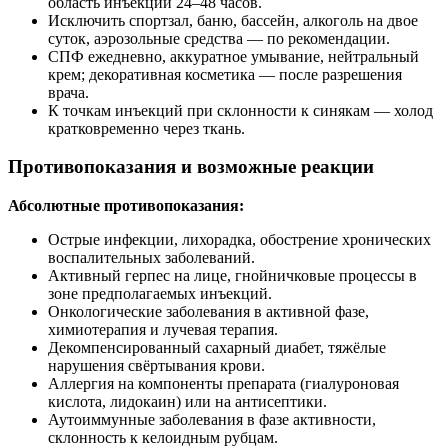
область инъекций 24–48 часов.
Исключить спортзал, баню, бассейн, алкоголь на двое
суток, аэрозольные средства — по рекомендации.
СПФ ежедневно, аккуратное умывание, нейтральный
крем; декоративная косметика — после разрешения
врача.
К точкам инъекций при склонности к синякам — холод
кратковременно через ткань.
Противопоказания и возможные реакции
Абсолютные противопоказания:
Острые инфекции, лихорадка, обострение хронических
воспалительных заболеваний.
Активный герпес на лице, гнойничковые процессы в
зоне предполагаемых инъекций.
Онкологические заболевания в активной фазе,
химиотерапия и лучевая терапия.
Декомпенсированный сахарный диабет, тяжёлые
нарушения свёртывания крови.
Аллергия на компоненты препарата (гиалуроновая
кислота, лидокаин) или на антисептики.
Аутоиммунные заболевания в фазе активности,
склонность к келоидным рубцам.