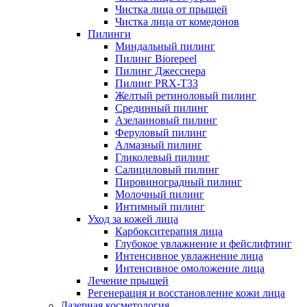
Чистка лица от прыщей
Чистка лица от комедонов
Пилинги
Миндальный пилинг
Пилинг Biorepeel
Пилинг Джесснера
Пилинг PRX-T33
Желтый ретиноловый пилинг
Срединный пилинг
Азелаиновый пилинг
Феруловый пилинг
Алмазный пилинг
Гликолевый пилинг
Салициловый пилинг
Пировиноградный пилинг
Молочный пилинг
Интимный пилинг
Уход за кожей лица
Карбокситерапия лица
Глубокое увлажнение и фейслифтинг
Интенсивное увлажнение лица
Интенсивное омоложение лица
Лечение прыщей
Регенерация и восстановление кожи лица
Лазерная косметология