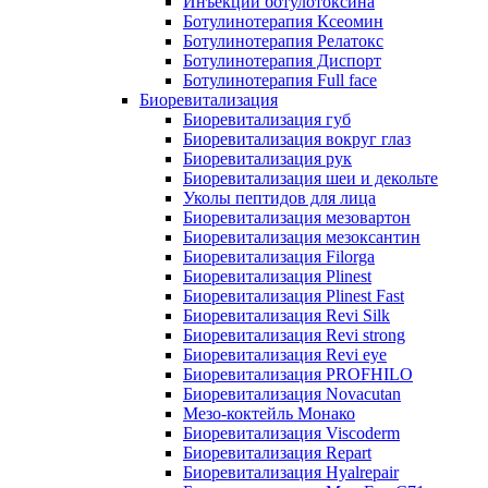
Инъекции ботулотоксина
Ботулинотерапия Ксеомин
Ботулинотерапия Релатокс
Ботулинотерапия Диспорт
Ботулинотерапия Full face
Биоревитализация
Биоревитализация губ
Биоревитализация вокруг глаз
Биоревитализация рук
Биоревитализация шеи и декольте
Уколы пептидов для лица
Биоревитализация мезовартон
Биоревитализация мезоксантин
Биоревитализация Filorga
Биоревитализация Plinest
Биоревитализация Plinest Fast
Биоревитализация Revi Silk
Биоревитализация Revi strong
Биоревитализация Revi eye
Биоревитализация PROFHILO
Биоревитализация Novacutan
Мезо-коктейль Монако
Биоревитализация Viscoderm
Биоревитализация Repart
Биоревитализация Hyalrepair