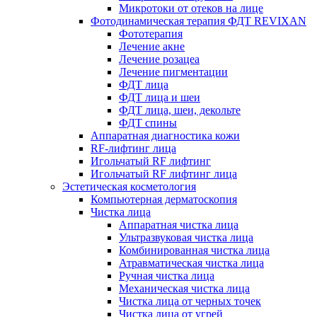
Микротоки от отеков на лице
Фотодинамическая терапия ФДТ REVIXAN
Фототерапия
Лечение акне
Лечение розацеа
Лечение пигментации
ФДТ лица
ФДТ лица и шеи
ФДТ лица, шеи, декольте
ФДТ спины
Аппаратная диагностика кожи
RF-лифтинг лица
Игольчатый RF лифтинг
Игольчатый RF лифтинг лица
Эстетическая косметология
Компьютерная дерматоскопия
Чистка лица
Аппаратная чистка лица
Ультразвуковая чистка лица
Комбинированная чистка лица
Атравматическая чистка лица
Ручная чистка лица
Механическая чистка лица
Чистка лица от черных точек
Чистка лица от угрей