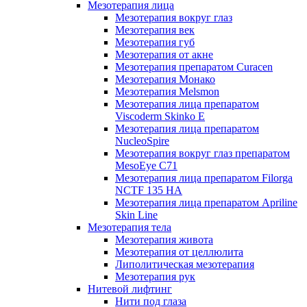
Мезотерапия лица
Мезотерапия вокруг глаз
Мезотерапия век
Мезотерапия губ
Мезотерапия от акне
Мезотерапия препаратом Curacen
Мезотерапия Монако
Мезотерапия Melsmon
Мезотерапия лица препаратом
Viscoderm Skinko E
Мезотерапия лица препаратом
NucleoSpire
Мезотерапия вокруг глаз препаратом
MesoEye С71
Мезотерапия лица препаратом Filorga
NCTF 135 HA
Мезотерапия лица препаратом Apriline
Skin Line
Мезотерапия тела
Мезотерапия живота
Мезотерапия от целлюлита
Липолитическая мезотерапия
Мезотерапия рук
Нитевой лифтинг
Нити под глаза