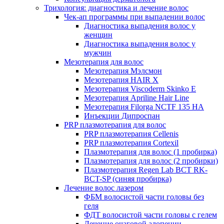
Трихология: диагностика и лечение волос
Чек-ап программы при выпадении волос
Диагностика выпадения волос у
женщин
Диагностика выпадения волос у
мужчин
Мезотерапия для волос
Мезотерапия Мэлсмон
Мезотерапия HAIR X
Мезотерапия Viscoderm Skinko E
Мезотерапия Apriline Hair Line
Мезотерапия Filorga NCTF 135 HA
Инъекции Дипроспан
PRP плазмотерапия для волос
PRP плазмотерапия Cellenis
PRP плазмотерапия Cortexil
Плазмотерапия для волос (1 пробирка)
Плазмотерапия для волос (2 пробирки)
Плазмотерапия Regen Lab BCT RK-
BCT-SP (синяя пробирка)
Лечение волос лазером
ФБМ волосистой части головы без
геля
ФДТ волосистой части головы с гелем
Лечение очаговой алопеции