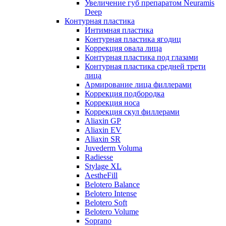
Увеличение губ препаратом Neuramis
Deep
Контурная пластика
Интимная пластика
Контурная пластика ягодиц
Коррекция овала лица
Контурная пластика под глазами
Контурная пластика средней трети
лица
Армирование лица филлерами
Коррекция подбородка
Коррекция носа
Коррекция скул филлерами
Aliaxin GP
Aliaxin EV
Aliaxin SR
Juvederm Voluma
Radiesse
Stylage XL
AestheFill
Belotero Balance
Belotero Intense
Belotero Soft
Belotero Volume
Soprano