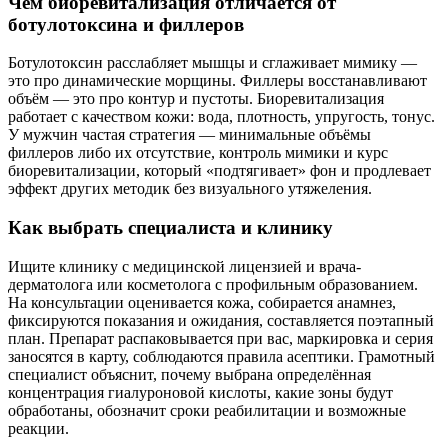
Чем биоревитализация отличается от
ботулотоксина и филлеров
Ботулотоксин расслабляет мышцы и сглаживает мимику —
это про динамические морщины. Филлеры восстанавливают
объём — это про контур и пустоты. Биоревитализация
работает с качеством кожи: вода, плотность, упругость, тонус.
У мужчин частая стратегия — минимальные объёмы
филлеров либо их отсутствие, контроль мимики и курс
биоревитализации, который «подтягивает» фон и продлевает
эффект других методик без визуального утяжеления.
Как выбрать специалиста и клинику
Ищите клинику с медицинской лицензией и врача-
дерматолога или косметолога с профильным образованием.
На консультации оценивается кожа, собирается анамнез,
фиксируются показания и ожидания, составляется поэтапный
план. Препарат распаковывается при вас, маркировка и серия
заносятся в карту, соблюдаются правила асептики. Грамотный
специалист объяснит, почему выбрана определённая
концентрация гиалуроновой кислоты, какие зоны будут
обработаны, обозначит сроки реабилитации и возможные
реакции.