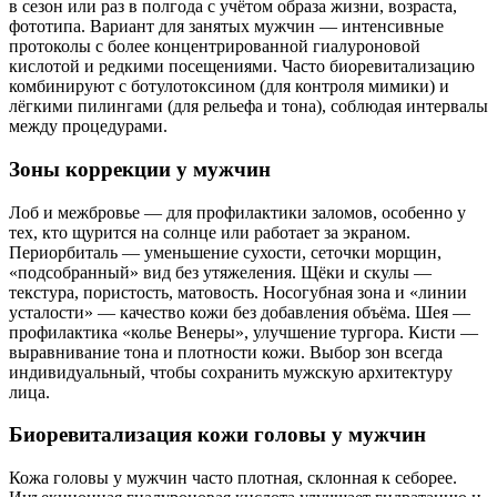
в сезон или раз в полгода с учётом образа жизни, возраста,
фототипа. Вариант для занятых мужчин — интенсивные
протоколы с более концентрированной гиалуроновой
кислотой и редкими посещениями. Часто биоревитализацию
комбинируют с ботулотоксином (для контроля мимики) и
лёгкими пилингами (для рельефа и тона), соблюдая интервалы
между процедурами.
Зоны коррекции у мужчин
Лоб и межбровье — для профилактики заломов, особенно у
тех, кто щурится на солнце или работает за экраном.
Периорбиталь — уменьшение сухости, сеточки морщин,
«подсобранный» вид без утяжеления. Щёки и скулы —
текстура, пористость, матовость. Носогубная зона и «линии
усталости» — качество кожи без добавления объёма. Шея —
профилактика «колье Венеры», улучшение тургора. Кисти —
выравнивание тона и плотности кожи. Выбор зон всегда
индивидуальный, чтобы сохранить мужскую архитектуру
лица.
Биоревитализация кожи головы у мужчин
Кожа головы у мужчин часто плотная, склонная к себорее.