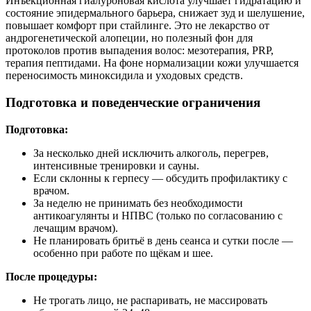
Инъекционная гиалуроновая кислота улучшает гидратацию и
состояние эпидермального барьера, снижает зуд и шелушение,
повышает комфорт при стайлинге. Это не лекарство от
андрогенетической алопеции, но полезный фон для
протоколов против выпадения волос: мезотерапия, PRP,
терапия пептидами. На фоне нормализации кожи улучшается
переносимость миноксидила и уходовых средств.
Подготовка и поведенческие ограничения
Подготовка:
За несколько дней исключить алкоголь, перегрев,
интенсивные тренировки и сауны.
Если склонны к герпесу — обсудить профилактику с
врачом.
За неделю не принимать без необходимости
антикоагулянты и НПВС (только по согласованию с
лечащим врачом).
Не планировать бритьё в день сеанса и сутки после —
особенно при работе по щёкам и шее.
После процедуры:
Не трогать лицо, не распаривать, не массировать