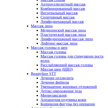
Антицеллюлитный массаж
Комбинированный массаж
Висцеральный массаж
Спортивный массаж
Лимфодренажный массаж
Массаж лица
Медицинский массаж лица
Пластический массаж лица
Лимфодренажный массаж лица
Лифтинг-массаж лица
Массаж головы и шеи
Массаж головы
Массаж головы для стимуляции роста
волос
Расслабляющий массаж головы
Массаж шеи (ШВЗ)
Beautylizer STT
Лечение целлюлита
Лечение фиброза
Уменьшение жировых отложений
Детокс-омоложение тела
Миорелаксация
Аппаратная подтяжка кожи
Коррекция фигуры без операции