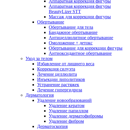
Аппаратная коррекция фигуры
Аппаратная коррекция фигуры
BeautyLizer STT
Массаж для коррекции фигуры
Обертывание
Обертывание для тела
Бандажное обертывание
Антицеллюлитное обертывание
Омоложение + детокс
Обертывание для коррекции фигуры
Антиоксидантное обертывание
Уход за телом
Избавление от лишнего веса
Коррекция силуэта
Лечение целлюлита
Инъекции липолитиков
Устранение растяжек
Лечение гипергидроза
Дерматология
Удаление новообразований
Удаление кератом
Удаление папиллом
Удаление дерматофибромы
Удаление фибром
Дерматоскопия