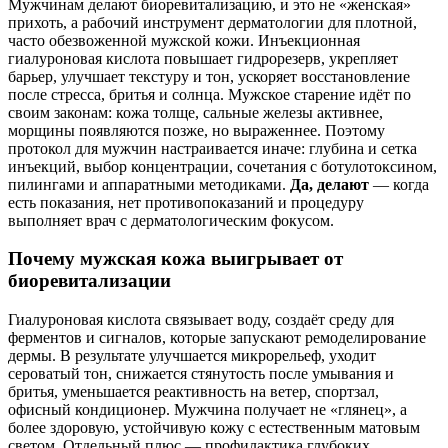
Мужчинам делают биоревитализацию, и это не «женская»
прихоть, а рабочий инструмент дерматологии для плотной,
часто обезвоженной мужской кожи. Инъекционная
гиалуроновая кислота повышает гидрорезерв, укрепляет
барьер, улучшает текстуру и тон, ускоряет восстановление
после стресса, бритья и солнца. Мужское старение идёт по
своим законам: кожа толще, сальные железы активнее,
морщины появляются позже, но выраженнее. Поэтому
протокол для мужчин настраивается иначе: глубина и сетка
инъекций, выбор концентрации, сочетания с ботулотоксином,
пилингами и аппаратными методиками.
Да, делают
— когда
есть показания, нет противопоказаний и процедуру
выполняет врач с дерматологическим фокусом.
Почему мужская кожа выигрывает от
биоревитализации
Гиалуроновая кислота связывает воду, создаёт среду для
ферментов и сигналов, которые запускают ремоделирование
дермы. В результате улучшается микрорельеф, уходит
сероватый тон, снижается стянутость после умывания и
бритья, уменьшается реактивность на ветер, спортзал,
офисный кондиционер. Мужчина получает не «глянец», а
более здоровую, устойчивую кожу с естественным матовым
светом. Отдельный плюс — профилактика глубоких