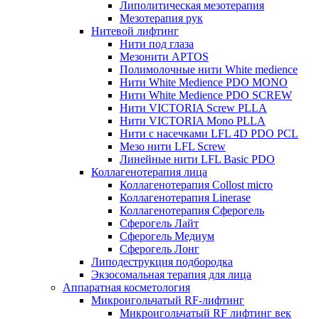
Липолитическая мезотерапия
Мезотерапия рук
Нитевой лифтинг
Нити под глаза
Мезонити APTOS
Полимолочные нити White medience
Нити White Medience PDO MONO
Нити White Medience PDO SCREW
Нити VICTORIA Screw PLLA
Нити VICTORIA Mono PLLA
Нити с насечками LFL 4D PDO PCL
Мезо нити LFL Screw
Линейные нити LFL Basic PDO
Коллагенотерапия лица
Коллагенотерапия Collost micro
Коллагенотерапия Linerase
Коллагенотерапия Сферогель
Сферогель Лайт
Сферогель Медиум
Сферогель Лонг
Липодеструкция подбородка
Экзосомальная терапия для лица
Аппаратная косметология
Микроигольчатый RF-лифтинг
Микроигольчатый RF лифтинг век