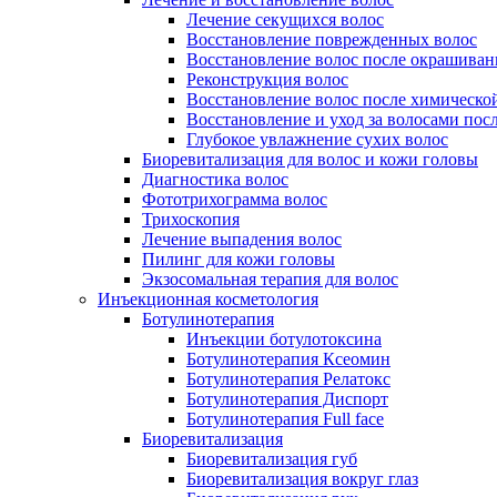
Лечение секущихся волос
Восстановление поврежденных волос
Восстановление волос после окрашиван
Реконструкция волос
Восстановление волос после химическо
Восстановление и уход за волосами пос
Глубокое увлажнение сухих волос
Биоревитализация для волос и кожи головы
Диагностика волос
Фототрихограмма волос
Трихоскопия
Лечение выпадения волос
Пилинг для кожи головы
Экзосомальная терапия для волос
Инъекционная косметология
Ботулинотерапия
Инъекции ботулотоксина
Ботулинотерапия Ксеомин
Ботулинотерапия Релатокс
Ботулинотерапия Диспорт
Ботулинотерапия Full face
Биоревитализация
Биоревитализация губ
Биоревитализация вокруг глаз