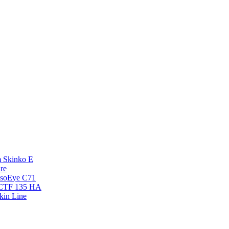
 Skinko E
re
esoEye С71
NCTF 135 HA
kin Line