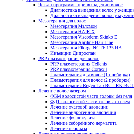
Чек-ап программы при выпадении волос
Диагностика выпадения волос у женщи
Диагностика выпадения волос у мужчи
Мезотерапия для волос
Мезотерапия Мэлсмон
Мезотерапия HAIR X
Мезотерапия Viscoderm Skinko E
Мезотерапия Apriline Hair Line
Мезотерапия Filorga NCTF 135 HA
Инъекции Дипроспан
PRP плазмотерапия для волос
PRP плазмотерапия Cellenis
PRP плазмотерапия Cortexil
Плазмотерапия для волос (1 пробирка)
Плазмотерапия для волос (2 пробирки)
Плазмотерапия Regen Lab BCT RK-BCT-
Лечение волос лазером
ФБМ волосистой части головы без геля
ФДТ волосистой части головы с гелем
Лечение очаговой алопеции
Лечение андрогенной алопеции
Лечение фолликулита
Лечение себорейного дерматита
Лечение псориаза
Лечение и восстановление волос