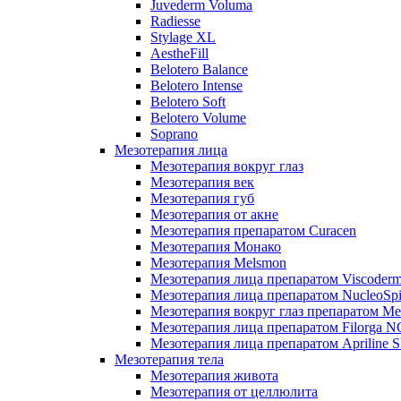
Juvederm Voluma
Radiesse
Stylage XL
AestheFill
Belotero Balance
Belotero Intense
Belotero Soft
Belotero Volume
Soprano
Мезотерапия лица
Мезотерапия вокруг глаз
Мезотерапия век
Мезотерапия губ
Мезотерапия от акне
Мезотерапия препаратом Curacen
Мезотерапия Монако
Мезотерапия Melsmon
Мезотерапия лица препаратом Viscoderm
Мезотерапия лица препаратом NucleoSpi
Мезотерапия вокруг глаз препаратом M
Мезотерапия лица препаратом Filorga 
Мезотерапия лица препаратом Apriline S
Мезотерапия тела
Мезотерапия живота
Мезотерапия от целлюлита