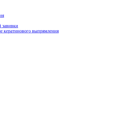
ия
й завивки
ле кератинового выпрямления