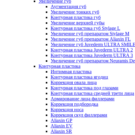
Увеличение губ
Аугментация губ
Увеличение тонких губ
Контурная пластика губ
Увеличение верхней губы
Контурная пластика губ Stylage L
Увеличение губ препаратом Stylage M
Увеличение губ препаратом Aliaxin FL
Увеличение губ Juvederm ULTRA SMIL
Контурная пластика Juvederm ULTRA 2
Контурная пластика Juvederm ULTRA 3
Увеличение губ препаратом Neuramis De
Контурная пластика
Интимная пластика
Контурная пластика ягодиц
Коррекция овала лица
Контурная пластика под глазами
Контурная пластика средней трети лица
Армирование лица филлерами
Коррекция подбородка
Коррекция носа
Коррекция скул филлерами
Aliaxin GP
Aliaxin EV
Aliaxin SR