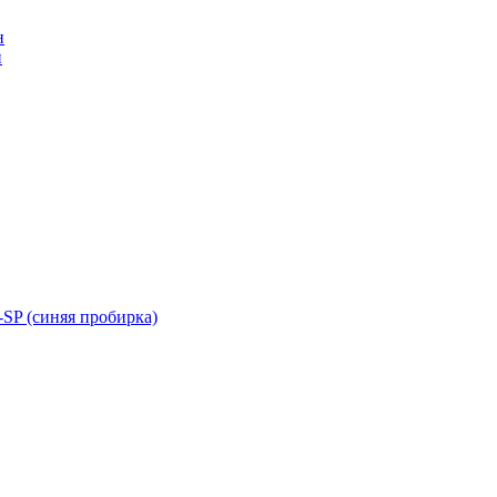
н
н
SP (синяя пробирка)