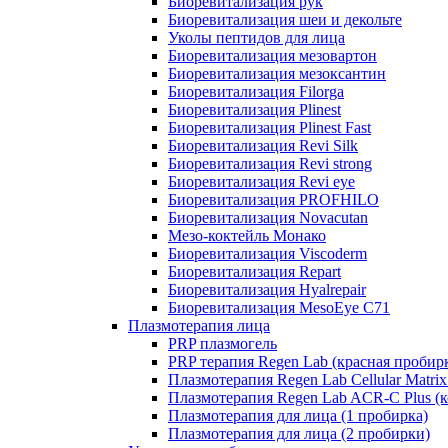
Биоревитализация рук
Биоревитализация шеи и декольте
Уколы пептидов для лица
Биоревитализация мезовартон
Биоревитализация мезоксантин
Биоревитализация Filorga
Биоревитализация Plinest
Биоревитализация Plinest Fast
Биоревитализация Revi Silk
Биоревитализация Revi strong
Биоревитализация Revi eye
Биоревитализация PROFHILO
Биоревитализация Novacutan
Мезо-коктейль Монако
Биоревитализация Viscoderm
Биоревитализация Repart
Биоревитализация Hyalrepair
Биоревитализация MesoEye C71
Плазмотерапия лица
PRP плазмогель
PRP терапия Regen Lab (красная пробир
Плазмотерапия Regen Lab Cellular Matrix
Плазмотерапия Regen Lab ACR-C Plus (к
Плазмотерапия для лица (1 пробирка)
Плазмотерапия для лица (2 пробирки)