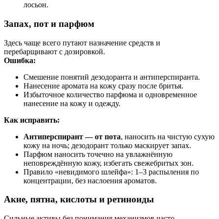
лосьон.
Запах, пот и парфюм
Здесь чаще всего путают назначение средств и
перебарщивают с дозировкой.
Ошибка:
Смешение понятий дезодоранта и антиперспиранта.
Нанесение аромата на кожу сразу после бритья.
Избыточное количество парфюма и одновременное
нанесение на кожу и одежду.
Как исправить:
Антиперспирант — от пота
, наносить на чистую сухую
кожу на ночь; дезодорант только маскирует запах.
Парфюм наносить точечно на увлажнённую
неповреждённую кожу, избегать свежебритых зон.
Правило «невидимого шлейфа»: 1–3 распыления по
концентрации, без наслоения ароматов.
Акне, пятна, кислоты и ретиноиды
Сильные активы без понимания механизмов часто