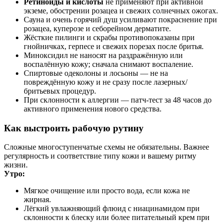
Ретиноиды и кислоты
не применяют при активной
экземе, обострении розацеа и свежих солнечных ожогах.
Сауна и очень горячий душ усиливают покраснение при
розацеа, куперозе и себорейном дерматите.
Жёсткие пилинги и скрабы противопоказаны при
гнойничках, герпесе и свежих порезах после бритья.
Миноксидил не наносят на раздражённую или
воспалённую кожу; сначала снимают воспаление.
Спиртовые одеколоны и лосьоны — не на
повреждённую кожу и не сразу после лазерных/
бритьевых процедур.
При склонности к аллергии — патч‑тест за 48 часов до
активного применения нового средства.
Как выстроить рабочую рутину
Сложные многоступенчатые схемы не обязательны. Важнее
регулярность и соответствие типу кожи и вашему ритму
жизни.
Утро:
Мягкое очищение или просто вода, если кожа не
жирная.
Лёгкий увлажняющий флюид с ниацинамидом при
склонности к блеску или более питательный крем при