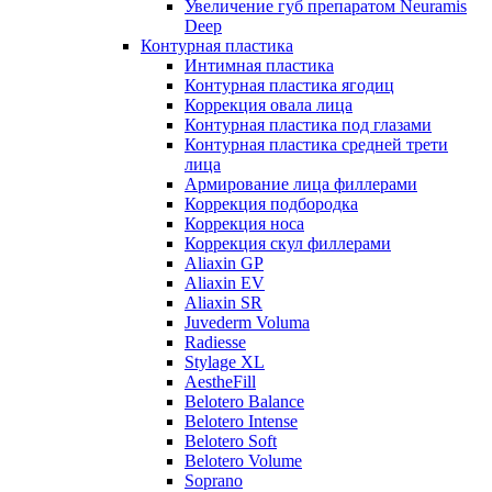
Увеличение губ препаратом Neuramis
Deep
Контурная пластика
Интимная пластика
Контурная пластика ягодиц
Коррекция овала лица
Контурная пластика под глазами
Контурная пластика средней трети
лица
Армирование лица филлерами
Коррекция подбородка
Коррекция носа
Коррекция скул филлерами
Aliaxin GP
Aliaxin EV
Aliaxin SR
Juvederm Voluma
Radiesse
Stylage XL
AestheFill
Belotero Balance
Belotero Intense
Belotero Soft
Belotero Volume
Soprano