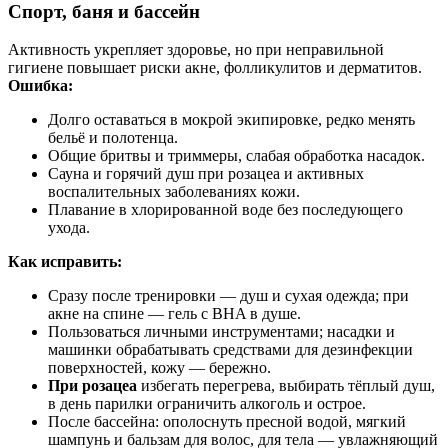
Спорт, баня и бассейн
Активность укрепляет здоровье, но при неправильной
гигиене повышает риски акне, фолликулитов и дерматитов.
Ошибка:
Долго оставаться в мокрой экипировке, редко менять
бельё и полотенца.
Общие бритвы и триммеры, слабая обработка насадок.
Сауна и горячий душ при розацеа и активных
воспалительных заболеваниях кожи.
Плавание в хлорированной воде без последующего
ухода.
Как исправить:
Сразу после тренировки — душ и сухая одежда; при
акне на спине — гель с BHA в душе.
Пользоваться личными инструментами; насадки и
машинки обрабатывать средствами для дезинфекции
поверхностей, кожу — бережно.
При розацеа
избегать перегрева, выбирать тёплый душ,
в день парилки ограничить алкоголь и острое.
После бассейна: ополоснуть пресной водой, мягкий
шампунь и бальзам для волос, для тела — увлажняющий