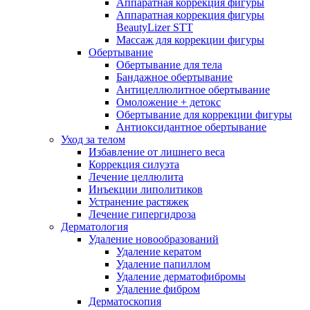
Аппаратная коррекция фигуры
Аппаратная коррекция фигуры
BeautyLizer STT
Массаж для коррекции фигуры
Обертывание
Обертывание для тела
Бандажное обертывание
Антицеллюлитное обертывание
Омоложение + детокс
Обертывание для коррекции фигуры
Антиоксидантное обертывание
Уход за телом
Избавление от лишнего веса
Коррекция силуэта
Лечение целлюлита
Инъекции липолитиков
Устранение растяжек
Лечение гипергидроза
Дерматология
Удаление новообразований
Удаление кератом
Удаление папиллом
Удаление дерматофибромы
Удаление фибром
Дерматоскопия