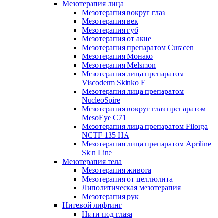
Мезотерапия лица
Мезотерапия вокруг глаз
Мезотерапия век
Мезотерапия губ
Мезотерапия от акне
Мезотерапия препаратом Curacen
Мезотерапия Монако
Мезотерапия Melsmon
Мезотерапия лица препаратом
Viscoderm Skinko E
Мезотерапия лица препаратом
NucleoSpire
Мезотерапия вокруг глаз препаратом
MesoEye С71
Мезотерапия лица препаратом Filorga
NCTF 135 HA
Мезотерапия лица препаратом Apriline
Skin Line
Мезотерапия тела
Мезотерапия живота
Мезотерапия от целлюлита
Липолитическая мезотерапия
Мезотерапия рук
Нитевой лифтинг
Нити под глаза