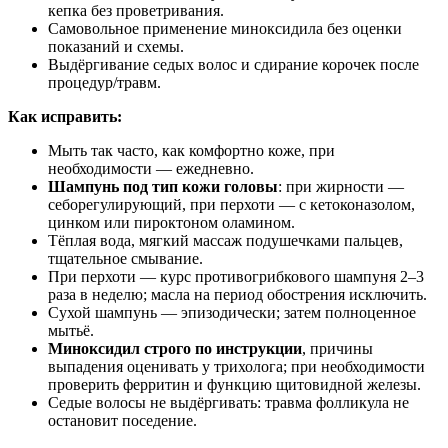
кепка без проветривания.
Самовольное применение миноксидила без оценки
показаний и схемы.
Выдёргивание седых волос и сдирание корочек после
процедур/травм.
Как исправить:
Мыть так часто, как комфортно коже, при
необходимости — ежедневно.
Шампунь под тип кожи головы
: при жирности —
себорегулирующий, при перхоти — с кетоконазолом,
цинком или пироктоном оламином.
Тёплая вода, мягкий массаж подушечками пальцев,
тщательное смывание.
При перхоти — курс противогрибкового шампуня 2–3
раза в неделю; масла на период обострения исключить.
Сухой шампунь — эпизодически; затем полноценное
мытьё.
Миноксидил строго по инструкции
, причины
выпадения оценивать у трихолога; при необходимости
проверить ферритин и функцию щитовидной железы.
Седые волосы не выдёргивать: травма фолликула не
остановит поседение.