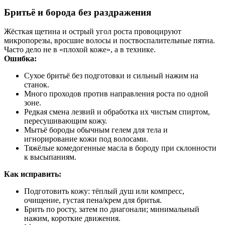
Бритьё и борода без раздражения
Жёсткая щетина и острый угол роста провоцируют
микропорезы, вросшие волосы и поствоспалительные пятна.
Часто дело не в «плохой коже», а в технике.
Ошибка:
Сухое бритьё без подготовки и сильный нажим на
станок.
Много проходов против направления роста по одной
зоне.
Редкая смена лезвий и обработка их чистым спиртом,
пересушивающим кожу.
Мытьё бороды обычным гелем для тела и
игнорирование кожи под волосами.
Тяжёлые комедогенные масла в бороду при склонности
к высыпаниям.
Как исправить:
Подготовить кожу: тёплый душ или компресс,
очищение, густая пена/крем для бритья.
Брить по росту, затем по диагонали; минимальный
нажим, короткие движения.