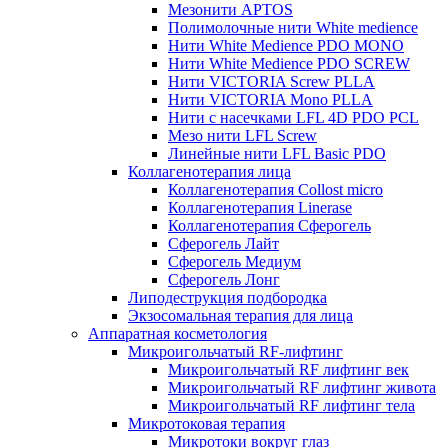
Мезонити APTOS
Полимолочные нити White medience
Нити White Medience PDO MONO
Нити White Medience PDO SCREW
Нити VICTORIA Screw PLLA
Нити VICTORIA Mono PLLA
Нити с насечками LFL 4D PDO PCL
Мезо нити LFL Screw
Линейные нити LFL Basic PDO
Коллагенотерапия лица
Коллагенотерапия Collost micro
Коллагенотерапия Linerase
Коллагенотерапия Сферогель
Сферогель Лайт
Сферогель Медиум
Сферогель Лонг
Липодеструкция подбородка
Экзосомальная терапия для лица
Аппаратная косметология
Микроигольчатый RF-лифтинг
Микроигольчатый RF лифтинг век
Микроигольчатый RF лифтинг живота
Микроигольчатый RF лифтинг тела
Микротоковая терапия
Микротоки вокруг глаз