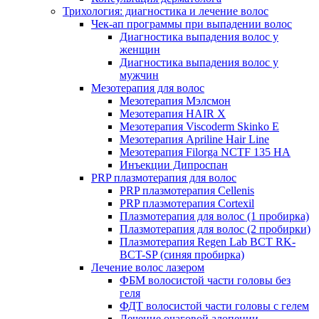
Трихология: диагностика и лечение волос
Чек-ап программы при выпадении волос
Диагностика выпадения волос у
женщин
Диагностика выпадения волос у
мужчин
Мезотерапия для волос
Мезотерапия Мэлсмон
Мезотерапия HAIR X
Мезотерапия Viscoderm Skinko E
Мезотерапия Apriline Hair Line
Мезотерапия Filorga NCTF 135 HA
Инъекции Дипроспан
PRP плазмотерапия для волос
PRP плазмотерапия Cellenis
PRP плазмотерапия Cortexil
Плазмотерапия для волос (1 пробирка)
Плазмотерапия для волос (2 пробирки)
Плазмотерапия Regen Lab BCT RK-
BCT-SP (синяя пробирка)
Лечение волос лазером
ФБМ волосистой части головы без
геля
ФДТ волосистой части головы с гелем
Лечение очаговой алопеции