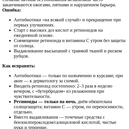
заканчиваются ожогами, пятнами и нарушением барьера.
Ошибка:
Антибиотики «на всякий случай» и прекращение при
первых улучшениях.
Старт с высоких доз кислот и ретиноидов на
ежедневной основе.
Совмещение ретиноида и витамина C утром без защиты
от солнца.
Выдавливание высыпаний с травмой тканей и риском
рубцов.
Как исправить:
Антибиотики — только по назначению и курсами; при
акне — к дерматологу за схемой.
Вводить ретиноид постепенно: 2–3 раза в неделю
вечером, с «бутербродом» из увлажнения при
чувствительности.
Ретиноиды — только на ночь
, днём обязательна
солнцезащита; витамин C — утром, по переносимости,
отдельно.
Вместо выдавливания — точечные средства с
бензоилпероксидом/салициловой кислотой, чистые
руки и терпение.