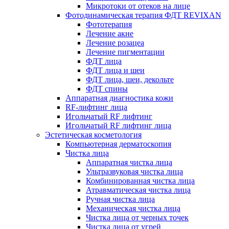
Микротоки от отеков на лице
Фотодинамическая терапия ФДТ REVIXAN
Фототерапия
Лечение акне
Лечение розацеа
Лечение пигментации
ФДТ лица
ФДТ лица и шеи
ФДТ лица, шеи, декольте
ФДТ спины
Аппаратная диагностика кожи
RF-лифтинг лица
Игольчатый RF лифтинг
Игольчатый RF лифтинг лица
Эстетическая косметология
Компьютерная дерматоскопия
Чистка лица
Аппаратная чистка лица
Ультразвуковая чистка лица
Комбинированная чистка лица
Атравматическая чистка лица
Ручная чистка лица
Механическая чистка лица
Чистка лица от черных точек
Чистка лица от угрей