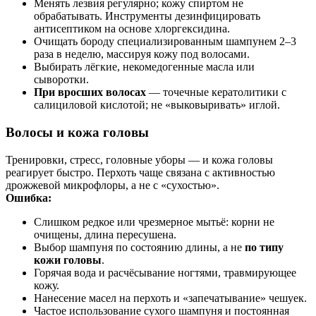
Менять лезвия регулярно; кожу спиртом не
обрабатывать. Инструменты дезинфицировать
антисептиком на основе хлоргексидина.
Очищать бороду специализированным шампунем 2–3
раза в неделю, массируя кожу под волосами.
Выбирать лёгкие, некомедогенные масла или
сыворотки.
При вросших волосах
— точечные кератолитики с
салициловой кислотой; не «выковыривать» иглой.
Волосы и кожа головы
Тренировки, стресс, головные уборы — и кожа головы
реагирует быстро. Перхоть чаще связана с активностью
дрожжевой микрофлоры, а не с «сухостью».
Ошибка:
Слишком редкое или чрезмерное мытьё: корни не
очищены, длина пересушена.
Выбор шампуня по состоянию длины, а не
по типу
кожи головы
.
Горячая вода и расчёсывание ногтями, травмирующее
кожу.
Нанесение масел на перхоть и «запечатывание» чешуек.
Частое использование сухого шампуня и постоянная