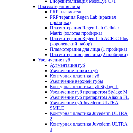
Биоревитализация MesoEye C71
Плазмотерапия лица
PRP плазмогель
PRP терапия Regen Lab (красная
пробирка)
Плазмотерапия Regen Lab Cellular
Matrix (золотая пробирка)
Плазмотерапия Regen Lab ACR-C Plus
(королевский набор)
Плазмотерапия для лица (1 пробирка)
Плазмотерапия для лица (2 пробирки)
Увеличение губ
Аугментация губ
Увеличение тонких губ
Контурная пластика губ
Увеличение верхней губы
Контурная пластика губ Stylage L
Увеличение губ препаратом Stylage M
Увеличение губ препаратом Aliaxin FL
Увеличение губ Juvederm ULTRA
SMILE
Контурная пластика Juvederm ULTRA
2
Контурная пластика Juvederm ULTRA
3