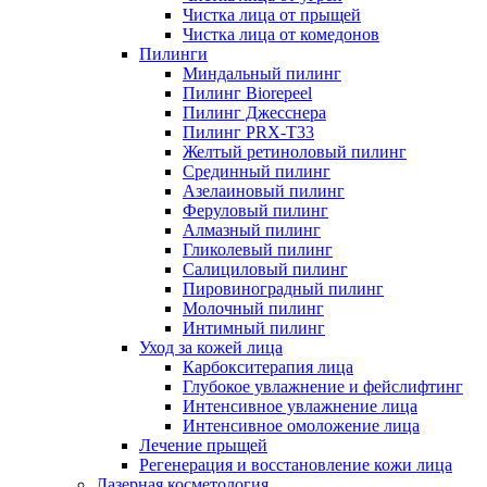
Чистка лица от прыщей
Чистка лица от комедонов
Пилинги
Миндальный пилинг
Пилинг Biorepeel
Пилинг Джесснера
Пилинг PRX-T33
Желтый ретиноловый пилинг
Срединный пилинг
Азелаиновый пилинг
Феруловый пилинг
Алмазный пилинг
Гликолевый пилинг
Салициловый пилинг
Пировиноградный пилинг
Молочный пилинг
Интимный пилинг
Уход за кожей лица
Карбокситерапия лица
Глубокое увлажнение и фейслифтинг
Интенсивное увлажнение лица
Интенсивное омоложение лица
Лечение прыщей
Регенерация и восстановление кожи лица
Лазерная косметология