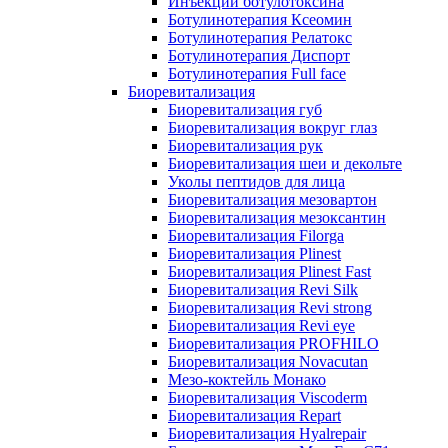
Инъекции ботулотоксина
Ботулинотерапия Ксеомин
Ботулинотерапия Релатокс
Ботулинотерапия Диспорт
Ботулинотерапия Full face
Биоревитализация
Биоревитализация губ
Биоревитализация вокруг глаз
Биоревитализация рук
Биоревитализация шеи и декольте
Уколы пептидов для лица
Биоревитализация мезовартон
Биоревитализация мезоксантин
Биоревитализация Filorga
Биоревитализация Plinest
Биоревитализация Plinest Fast
Биоревитализация Revi Silk
Биоревитализация Revi strong
Биоревитализация Revi eye
Биоревитализация PROFHILO
Биоревитализация Novacutan
Мезо-коктейль Монако
Биоревитализация Viscoderm
Биоревитализация Repart
Биоревитализация Hyalrepair