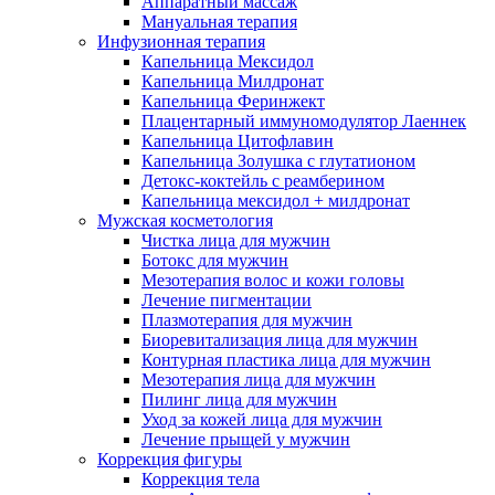
Аппаратный массаж
Мануальная терапия
Инфузионная терапия
Капельница Мексидол
Капельница Милдронат
Капельница Феринжект
Плацентарный иммуномодулятор Лаеннек
Капельница Цитофлавин
Капельница Золушка с глутатионом
Детокс-коктейль с реамберином
Капельница мексидол + милдронат
Мужская косметология
Чистка лица для мужчин
Ботокс для мужчин
Мезотерапия волос и кожи головы
Лечение пигментации
Плазмотерапия для мужчин
Биоревитализация лица для мужчин
Контурная пластика лица для мужчин
Мезотерапия лица для мужчин
Пилинг лица для мужчин
Уход за кожей лица для мужчин
Лечение прыщей у мужчин
Коррекция фигуры
Коррекция тела