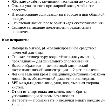
Жёсткие скрабы с крупными частицами до «скрипа».
Отмена увлажнения при жирной коже, чтобы «не
блестеть».
Игнорирование солнцезащиты в городе и при облачной
погоде.
Спиртовой лосьон после бритья «для обеззараживания».
Сильное вытирание полотенцем и редкая смена
наволочек.
Как исправить:
Выбирать мягкое, pH-сбалансированное средство с
пометкой для лица.
Снижать температуру воды: тёплая для умывания,
прохладная — для финального споласкивания.
Вместо абразивов — деликатный химический
эксфолиант низкой концентрации 1–2 раза в неделю.
Лёгкий гель или крем с ниацинамидом/скваланом: кожа
может быть обезвоженной, даже если она жирная.
SPF каждый день
: лицо, уши, шея, тыльная сторона
кистей.
Отказ от спиртовых лосьонов
; после бритья —
успокаивающий бальзам без алкоголя.
Не тереть — промакивать; наволочки менять каждые 2–
3 ночи.