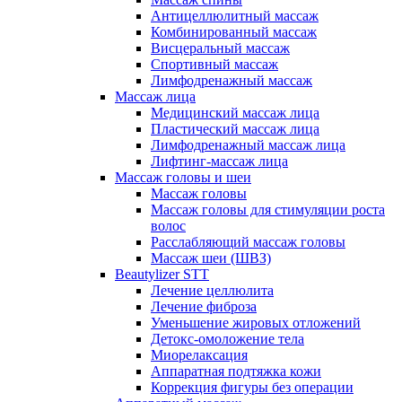
Антицеллюлитный массаж
Комбинированный массаж
Висцеральный массаж
Спортивный массаж
Лимфодренажный массаж
Массаж лица
Медицинский массаж лица
Пластический массаж лица
Лимфодренажный массаж лица
Лифтинг-массаж лица
Массаж головы и шеи
Массаж головы
Массаж головы для стимуляции роста
волос
Расслабляющий массаж головы
Массаж шеи (ШВЗ)
Beautylizer STT
Лечение целлюлита
Лечение фиброза
Уменьшение жировых отложений
Детокс-омоложение тела
Миорелаксация
Аппаратная подтяжка кожи
Коррекция фигуры без операции