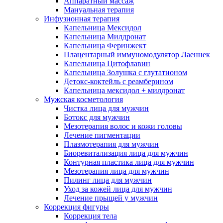
Аппаратный массаж
Мануальная терапия
Инфузионная терапия
Капельница Мексидол
Капельница Милдронат
Капельница Феринжект
Плацентарный иммуномодулятор Лаеннек
Капельница Цитофлавин
Капельница Золушка с глутатионом
Детокс-коктейль с реамберином
Капельница мексидол + милдронат
Мужская косметология
Чистка лица для мужчин
Ботокс для мужчин
Мезотерапия волос и кожи головы
Лечение пигментации
Плазмотерапия для мужчин
Биоревитализация лица для мужчин
Контурная пластика лица для мужчин
Мезотерапия лица для мужчин
Пилинг лица для мужчин
Уход за кожей лица для мужчин
Лечение прыщей у мужчин
Коррекция фигуры
Коррекция тела