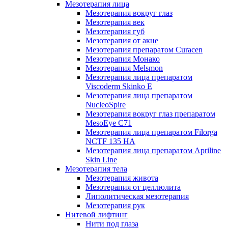
Мезотерапия лица
Мезотерапия вокруг глаз
Мезотерапия век
Мезотерапия губ
Мезотерапия от акне
Мезотерапия препаратом Curacen
Мезотерапия Монако
Мезотерапия Melsmon
Мезотерапия лица препаратом
Viscoderm Skinko E
Мезотерапия лица препаратом
NucleoSpire
Мезотерапия вокруг глаз препаратом
MesoEye С71
Мезотерапия лица препаратом Filorga
NCTF 135 HA
Мезотерапия лица препаратом Apriline
Skin Line
Мезотерапия тела
Мезотерапия живота
Мезотерапия от целлюлита
Липолитическая мезотерапия
Мезотерапия рук
Нитевой лифтинг
Нити под глаза