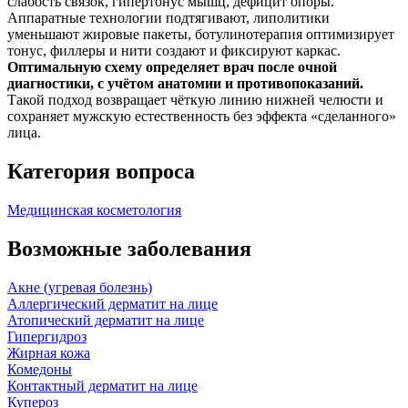
слабость связок, гипертонус мышц, дефицит опоры.
Аппаратные технологии подтягивают, липолитики
уменьшают жировые пакеты, ботулинотерапия оптимизирует
тонус, филлеры и нити создают и фиксируют каркас.
Оптимальную схему определяет врач после очной
диагностики, с учётом анатомии и противопоказаний.
Такой подход возвращает чёткую линию нижней челюсти и
сохраняет мужскую естественность без эффекта «сделанного»
лица.
Категория вопроса
Медицинская косметология
Возможные заболевания
Акне (угревая болезнь)
Аллергический дерматит на лице
Атопический дерматит на лице
Гипергидроз
Жирная кожа
Комедоны
Контактный дерматит на лице
Купероз