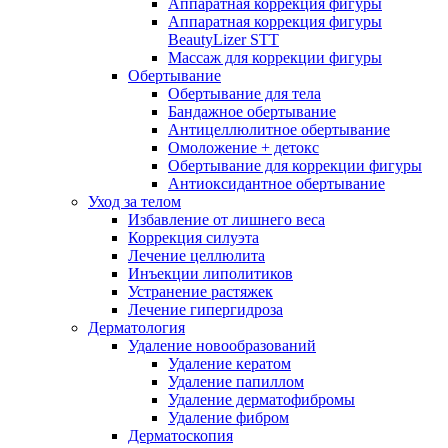
Аппаратная коррекция фигуры
Аппаратная коррекция фигуры
BeautyLizer STT
Массаж для коррекции фигуры
Обертывание
Обертывание для тела
Бандажное обертывание
Антицеллюлитное обертывание
Омоложение + детокс
Обертывание для коррекции фигуры
Антиоксидантное обертывание
Уход за телом
Избавление от лишнего веса
Коррекция силуэта
Лечение целлюлита
Инъекции липолитиков
Устранение растяжек
Лечение гипергидроза
Дерматология
Удаление новообразований
Удаление кератом
Удаление папиллом
Удаление дерматофибромы
Удаление фибром
Дерматоскопия