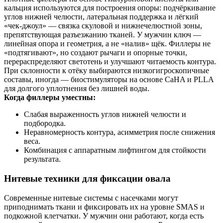
кальция используются для построения опоры: подчёркивание
углов нижней челюсти, латеральная поддержка и лёгкий
«чек‑джоул» — связка скуловой и нижнечелюстной зоны,
препятствующая разъезжанию тканей. У мужчин ключ —
линейная опора и геометрия, а не «налив» щёк. Филлеры не
«подтягивают», но создают рычаги и опорные точки,
перераспределяют светотень и улучшают читаемость контура.
При склонности к отёку выбираются низкогигроскопичные
составы, иногда — биостимуляторы на основе CaHA и PLLA
для долгого уплотнения без лишней воды.
Когда филлеры уместны:
Слабая выраженность углов нижней челюсти и
подбородка.
Неравномерность контура, асимметрия после снижения
веса.
Комбинация с аппаратным лифтингом для стойкости
результата.
Нитевые техники для фиксации овала
Современные нитевые системы с насечками могут
приподнимать ткани и фиксировать их на уровне SMAS и
подкожной клетчатки. У мужчин они работают, когда есть