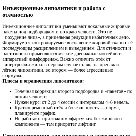
Инъекционные липолитики и работа с
отёчностью
Инъекционные липолитики уменьшают локальные жировые
пакеты под подбородком и по краю челюсти. Это не
«похудение лица», а прицельная редукция избыточных депо.
Формируется контролируемое воспаление жировой ткани с её
последующим расщеплением и выведением. Для отёчности и
пастозности применяются мягкие дренажные коктейли и
аппаратный лимфодренаж. Важно отличить отёк от
гипертрофии жира: в первом случае ставка на дренаж и
лёгкие липолитики, во втором — более агрессивные
формулы.
Плюсы и ограничения липолитиков:
Точечная коррекция второго подбородка и «пакетов» по
линии челюсти.
Нужен курс: от 2 до 4 сессий с интервалом 4–6 недель.
Кратковременный отёк и болезненность — норма,
планируйте график.
Не работают при кожном «фартучке» без жирового
компонента — там приоритет лифтинг.
Ботулинотерапия для платизмы и жевательных