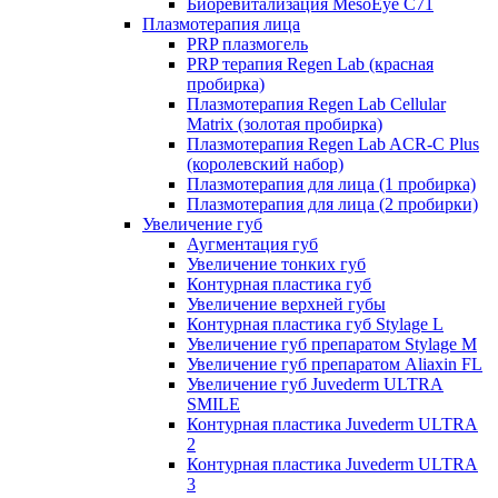
Биоревитализация MesoEye C71
Плазмотерапия лица
PRP плазмогель
PRP терапия Regen Lab (красная
пробирка)
Плазмотерапия Regen Lab Cellular
Matrix (золотая пробирка)
Плазмотерапия Regen Lab ACR-C Plus
(королевский набор)
Плазмотерапия для лица (1 пробирка)
Плазмотерапия для лица (2 пробирки)
Увеличение губ
Аугментация губ
Увеличение тонких губ
Контурная пластика губ
Увеличение верхней губы
Контурная пластика губ Stylage L
Увеличение губ препаратом Stylage M
Увеличение губ препаратом Aliaxin FL
Увеличение губ Juvederm ULTRA
SMILE
Контурная пластика Juvederm ULTRA
2
Контурная пластика Juvederm ULTRA
3