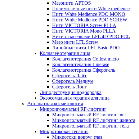
Мезонити APTOS
Полимолочные нити White medience
Нити White Medience PDO MONO
Нити White Medience PDO SCREW
Нити VICTORIA Screw PLLA
Нити VICTORIA Mono PLLA
Нити с насечками LFL 4D PDO PCL
Мезо нити LFL Screw
Линейные нити LFL Basic PDO
Коллагенотерапия лица
Коллагенотерапия Collost micro
Коллагенотерапия Linerase
Коллагенотерапия Сферогель
Сферогель Лайт
Сферогель Медиум
Сферогель Лонг
Липодеструкция подбородка
Экзосомальная терапия для лица
Аппаратная косметология
Микроигольчатый RF-лифтинг
Микроигольчатый RF лифтинг век
Микроигольчатый RF лифтинг живота
Микроигольчатый RF лифтинг тела
Микротоковая терапия
Микротоки вокруг глаз