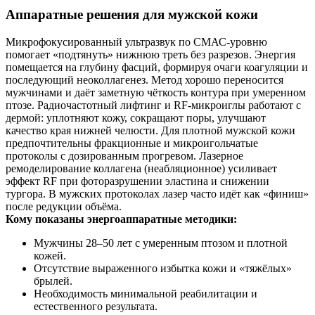
Аппаратные решения для мужской кожи
Микрофокусированный ультразвук по СМАС-уровню
помогает «подтянуть» нижнюю треть без разрезов. Энергия
помещается на глубину фасций, формируя очаги коагуляции и
последующий неоколлагенез. Метод хорошо переносится
мужчинами и даёт заметную чёткость контура при умеренном
птозе. Радиочастотный лифтинг и RF‑микроиглы работают с
дермой: уплотняют кожу, сокращают поры, улучшают
качество края нижней челюсти. Для плотной мужской кожи
предпочтительны фракционные и микроигольчатые
протоколы с дозированным прогревом. Лазерное
ремоделирование коллагена (неабляционное) усиливает
эффект RF при фоторазрушении эластина и снижении
тургора. В мужских протоколах лазер часто идёт как «финиш»
после редукции объёма.
Кому показаны энергоаппаратные методики:
Мужчины 28–50 лет с умеренным птозом и плотной
кожей.
Отсутствие выраженного избытка кожи и «тяжёлых»
брылей.
Необходимость минимальной реабилитации и
естественного результата.