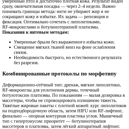
умеренный птоз и достаточно плотная кожа. Результат виден
сразу, окончательная посадка — через 2–4 недели. Важно
понимать границы метода: нити не убирают жир и не
сокращают кожу в избытке. Их задача — репозиция и
фиксация. Оптимально сочетать с липолитиками,
RF‑микроиглами и ботулинотерапией платизмы.
Показания к нитевым методам:
Умеренные брыли без выраженного избытка кожи.
Смещение мягких тканей вниз на фоне ослабления
связок.
Необходимость быстрого, но естественного результата
без разрезов.
Комбинированные протоколы по морфотипу
Деформационно‑отёчный тип: дренаж, мягкие липолитики,
RF‑микроиглы для уплотнения дермы, точечный
ботулотоксин платизмы. По показаниям — малая дозировка в
массетеры, чтобы не спровоцировать излишнюю тяжесть.
Тяжёлые жировые пакеты с плотной кожей: курс липолитиков
на подподбородочную область, затем HIFU или RF‑лифтинг,
финально — опорная контурная пластика углов. Мышечный
тип с гипертонусом: приоритет — ботулинотерапия
массетеров и платизмы, затем лёгкий аппаратный лифтинг.