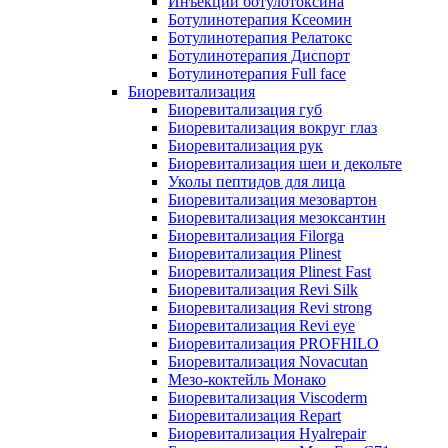
Инъекции ботулотоксина
Ботулинотерапия Ксеомин
Ботулинотерапия Релатокс
Ботулинотерапия Диспорт
Ботулинотерапия Full face
Биоревитализация
Биоревитализация губ
Биоревитализация вокруг глаз
Биоревитализация рук
Биоревитализация шеи и декольте
Уколы пептидов для лица
Биоревитализация мезовартон
Биоревитализация мезоксантин
Биоревитализация Filorga
Биоревитализация Plinest
Биоревитализация Plinest Fast
Биоревитализация Revi Silk
Биоревитализация Revi strong
Биоревитализация Revi eye
Биоревитализация PROFHILO
Биоревитализация Novacutan
Мезо-коктейль Монако
Биоревитализация Viscoderm
Биоревитализация Repart
Биоревитализация Hyalrepair