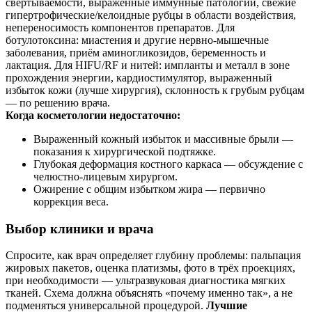
свёртываемости, выраженные иммунные патологии, свежие
гипертрофические/келоидные рубцы в области воздействия,
непереносимость компонентов препаратов. Для
ботулотоксина: миастения и другие нервно‑мышечные
заболевания, приём аминогликозидов, беременность и
лактация. Для HIFU/RF и нитей: импланты и металл в зоне
прохождения энергии, кардиостимулятор, выраженный
избыток кожи (лучше хирургия), склонность к грубым рубцам
— по решению врача.
Когда косметологии недостаточно:
Выраженный кожный избыток и массивные брыли —
показания к хирургической подтяжке.
Глубокая деформация костного каркаса — обсуждение с
челюстно‑лицевым хирургом.
Ожирение с общим избытком жира — первично
коррекция веса.
Выбор клиники и врача
Спросите, как врач определяет глубину проблемы: пальпация
жировых пакетов, оценка платизмы, фото в трёх проекциях,
при необходимости — ультразвуковая диагностика мягких
тканей. Схема должна объяснять «почему именно так», а не
подменяться универсальной процедурой.
Лучшие