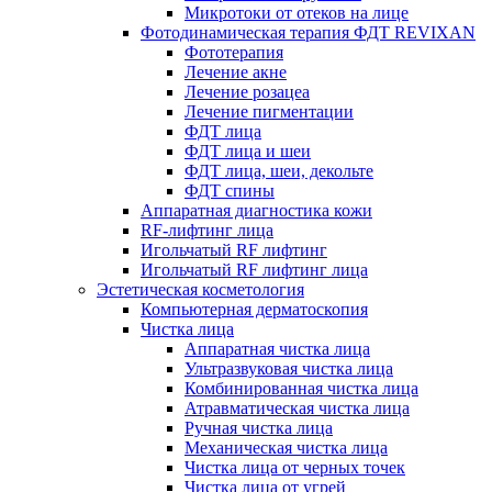
Микротоки от отеков на лице
Фотодинамическая терапия ФДТ REVIXAN
Фототерапия
Лечение акне
Лечение розацеа
Лечение пигментации
ФДТ лица
ФДТ лица и шеи
ФДТ лица, шеи, декольте
ФДТ спины
Аппаратная диагностика кожи
RF-лифтинг лица
Игольчатый RF лифтинг
Игольчатый RF лифтинг лица
Эстетическая косметология
Компьютерная дерматоскопия
Чистка лица
Аппаратная чистка лица
Ультразвуковая чистка лица
Комбинированная чистка лица
Атравматическая чистка лица
Ручная чистка лица
Механическая чистка лица
Чистка лица от черных точек
Чистка лица от угрей