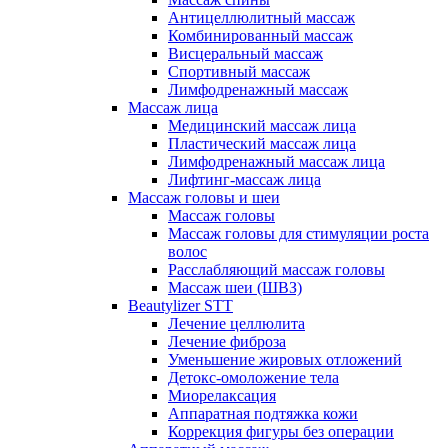
Антицеллюлитный массаж
Комбинированный массаж
Висцеральный массаж
Спортивный массаж
Лимфодренажный массаж
Массаж лица
Медицинский массаж лица
Пластический массаж лица
Лимфодренажный массаж лица
Лифтинг-массаж лица
Массаж головы и шеи
Массаж головы
Массаж головы для стимуляции роста
волос
Расслабляющий массаж головы
Массаж шеи (ШВЗ)
Beautylizer STT
Лечение целлюлита
Лечение фиброза
Уменьшение жировых отложений
Детокс-омоложение тела
Миорелаксация
Аппаратная подтяжка кожи
Коррекция фигуры без операции