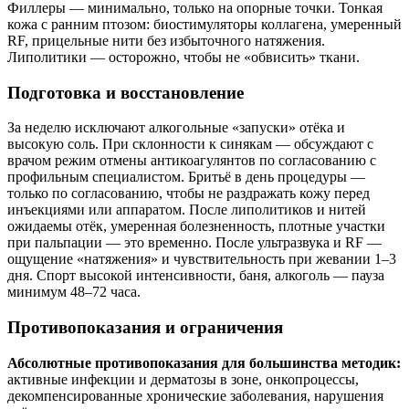
Филлеры — минимально, только на опорные точки. Тонкая
кожа с ранним птозом: биостимуляторы коллагена, умеренный
RF, прицельные нити без избыточного натяжения.
Липолитики — осторожно, чтобы не «обвисить» ткани.
Подготовка и восстановление
За неделю исключают алкогольные «запуски» отёка и
высокую соль. При склонности к синякам — обсуждают с
врачом режим отмены антикоагулянтов по согласованию с
профильным специалистом. Бритьё в день процедуры —
только по согласованию, чтобы не раздражать кожу перед
инъекциями или аппаратом. После липолитиков и нитей
ожидаемы отёк, умеренная болезненность, плотные участки
при пальпации — это временно. После ультразвука и RF —
ощущение «натяжения» и чувствительность при жевании 1–3
дня. Спорт высокой интенсивности, баня, алкоголь — пауза
минимум 48–72 часа.
Противопоказания и ограничения
Абсолютные противопоказания для большинства методик:
активные инфекции и дерматозы в зоне, онкопроцессы,
декомпенсированные хронические заболевания, нарушения