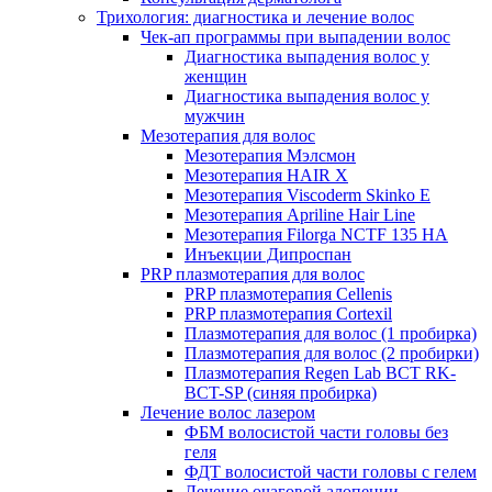
Трихология: диагностика и лечение волос
Чек-ап программы при выпадении волос
Диагностика выпадения волос у
женщин
Диагностика выпадения волос у
мужчин
Мезотерапия для волос
Мезотерапия Мэлсмон
Мезотерапия HAIR X
Мезотерапия Viscoderm Skinko E
Мезотерапия Apriline Hair Line
Мезотерапия Filorga NCTF 135 HA
Инъекции Дипроспан
PRP плазмотерапия для волос
PRP плазмотерапия Cellenis
PRP плазмотерапия Cortexil
Плазмотерапия для волос (1 пробирка)
Плазмотерапия для волос (2 пробирки)
Плазмотерапия Regen Lab BCT RK-
BCT-SP (синяя пробирка)
Лечение волос лазером
ФБМ волосистой части головы без
геля
ФДТ волосистой части головы с гелем
Лечение очаговой алопеции