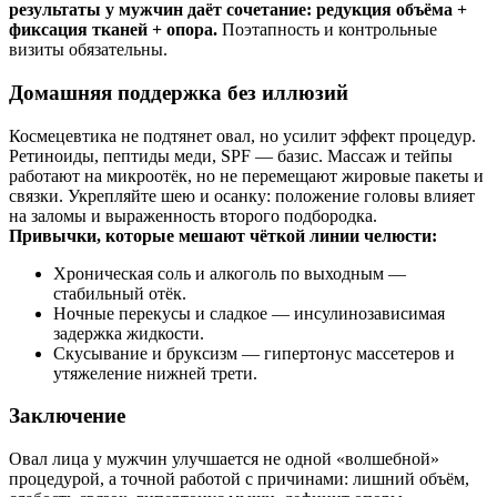
результаты у мужчин даёт сочетание: редукция объёма +
фиксация тканей + опора.
Поэтапность и контрольные
визиты обязательны.
Домашняя поддержка без иллюзий
Космецевтика не подтянет овал, но усилит эффект процедур.
Ретиноиды, пептиды меди, SPF — базис. Массаж и тейпы
работают на микроотёк, но не перемещают жировые пакеты и
связки. Укрепляйте шею и осанку: положение головы влияет
на заломы и выраженность второго подбородка.
Привычки, которые мешают чёткой линии челюсти:
Хроническая соль и алкоголь по выходным —
стабильный отёк.
Ночные перекусы и сладкое — инсулинозависимая
задержка жидкости.
Скусывание и бруксизм — гипертонус массетеров и
утяжеление нижней трети.
Заключение
Овал лица у мужчин улучшается не одной «волшебной»
процедурой, а точной работой с причинами: лишний объём,