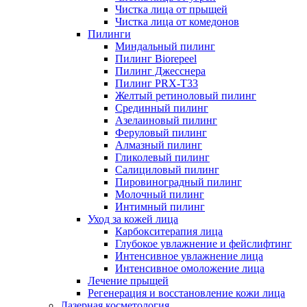
Чистка лица от прыщей
Чистка лица от комедонов
Пилинги
Миндальный пилинг
Пилинг Biorepeel
Пилинг Джесснера
Пилинг PRX-T33
Желтый ретиноловый пилинг
Срединный пилинг
Азелаиновый пилинг
Феруловый пилинг
Алмазный пилинг
Гликолевый пилинг
Салициловый пилинг
Пировиноградный пилинг
Молочный пилинг
Интимный пилинг
Уход за кожей лица
Карбокситерапия лица
Глубокое увлажнение и фейслифтинг
Интенсивное увлажнение лица
Интенсивное омоложение лица
Лечение прыщей
Регенерация и восстановление кожи лица
Лазерная косметология