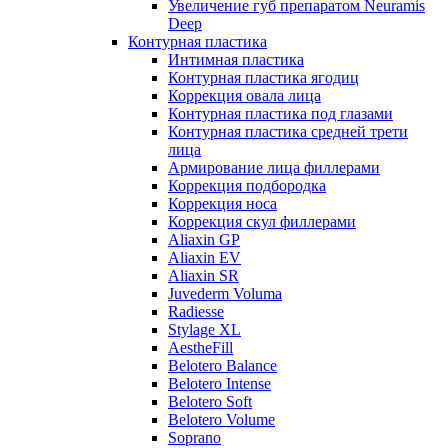
Увеличение губ препаратом Neuramis
Deep
Контурная пластика
Интимная пластика
Контурная пластика ягодиц
Коррекция овала лица
Контурная пластика под глазами
Контурная пластика средней трети
лица
Армирование лица филлерами
Коррекция подбородка
Коррекция носа
Коррекция скул филлерами
Aliaxin GP
Aliaxin EV
Aliaxin SR
Juvederm Voluma
Radiesse
Stylage XL
AestheFill
Belotero Balance
Belotero Intense
Belotero Soft
Belotero Volume
Soprano