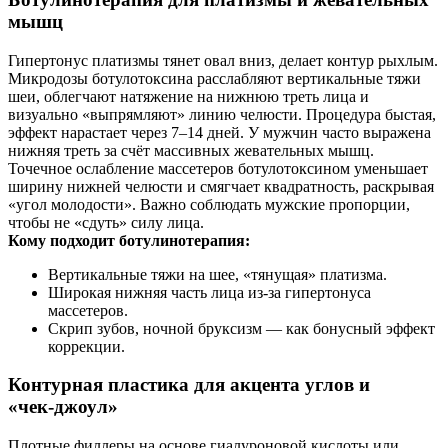
мышц
Гипертонус платизмы тянет овал вниз, делает контур рыхлым.
Микродозы ботулотоксина расслабляют вертикальные тяжи
шеи, облегчают натяжение на нижнюю треть лица и
визуально «выпрямляют» линию челюсти. Процедура быстая,
эффект нарастает через 7–14 дней. У мужчин часто выражена
нижняя треть за счёт массивных жевательных мышц.
Точечное ослабление массетеров ботулотоксином уменьшает
ширину нижней челюсти и смягчает квадратноcть, раскрывая
«угол молодости». Важно соблюдать мужские пропорции,
чтобы не «сдуть» силу лица.
Кому подходит ботулинотерапия:
Вертикальные тяжи на шее, «тянущая» платизма.
Широкая нижняя часть лица из-за гипертонуса
массетеров.
Скрип зубов, ночной бруксизм — как бонусный эффект
коррекции.
Контурная пластика для акцента углов и
«чек‑джоул»
Плотные филлеры на основе гиалуроновой кислоты или