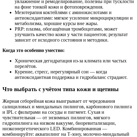
увлажнение и ремоделирование, полезны при тусклости
на фоне тонкой кожи и фотоповреждения.
Мезотерапия коктейлями с аминокислотами и
антиоксидантами: мягкое усиление микроциркуляции и
метаболизма, хорошие курсы вне жары.
PRP: плазма, обогащённая тромбоцитами, может
улучшить качество кожи у части пациентов; результат
зависит от исходного состояния и методики.
Когда это особенно уместно:
Хроническая дегидратация из‑за климата или частых
перелётов.
Курение, стресс, нерегулярный сон — когда
антиоксидантная поддержка и гидробаланс страдают.
Что выбрать с учётом типа кожи и щетины
Жирная себорейная кожа выигрывает от чередования
салициловых и миндальных пилингов, карбонового пилинга
и IPL с фильтрами на сосуды и пигмент. Сухая и
чувствительная — от энзимных пилингов, мягкого
гидропилинга на низком вакууме, биоревитализации,
низкоэнергетического LED. Комбинированная —
комбинируйте: аквапилинг на Т‑зону, молочно‑миндальный