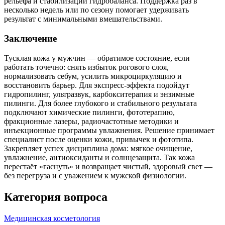
рельефа и стабилизации гидробаланса. Поддержка раз в
несколько недель или по сезону помогает удерживать
результат с минимальными вмешательствами.
Заключение
Тусклая кожа у мужчин — обратимое состояние, если
работать точечно: снять избыток рогового слоя,
нормализовать себум, усилить микроциркуляцию и
восстановить барьер. Для экспресс‑эффекта подойдут
гидропилинг, ультразвук, карбокситерапия и энзимные
пилинги. Для более глубокого и стабильного результата
подключают химические пилинги, фототерапию,
фракционные лазеры, радиочастотные методики и
инъекционные программы увлажнения. Решение принимает
специалист после оценки кожи, привычек и фототипа.
Закрепляет успех дисциплина дома: мягкое очищение,
увлажнение, антиоксиданты и солнцезащита. Так кожа
перестаёт «гаснуть» и возвращает чистый, здоровый свет —
без перегруза и с уважением к мужской физиологии.
Категория вопроса
Медицинская косметология