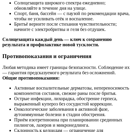
Солнцезащита широкого спектра ежедневно;
обновляйте в течение дня на улице.
Спорт, баня, бассейн — с паузой по рекомендации врача,
чтобы не усиливать отёк и воспаление.
Бритьё верните после стихания чувствительности;
начните с электробритвы и геля без отдушек.
Солнцезащита каждый день — ключ к сохранению
результата и профилактике новой тусклости.
Противопоказания и ограничения
Любая методика имеет границы безопасности. Соблюдение их
— гарантия предсказуемого результата без осложнений.
Общие противопоказания:
Активные воспалительные дерматозы, непереносимость
компонентов составов, свежие раны после бритья.
Острые инфекции, лихорадка, обострение герпеса,
выраженный купероз без сосудистой коррекции.
Онкологические заболевания в активной фазе,
аутоиммунные болезни в стадии обострения.
Приём изотретиноина при планировании срединных
пилингов, лазеров и микронедлинга.
Склонность к келоидам — ограничение для