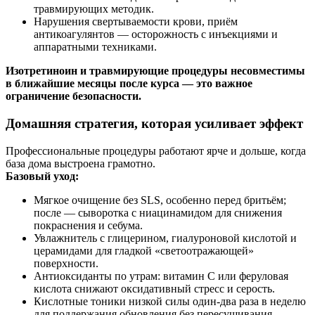
травмирующих методик.
Нарушения свертываемости крови, приём
антикоагулянтов — осторожность с инъекциями и
аппаратными техниками.
Изотретиноин и травмирующие процедуры несовместимы
в ближайшие месяцы после курса — это важное
ограничение безопасности.
Домашняя стратегия, которая усиливает эффект
Профессиональные процедуры работают ярче и дольше, когда
база дома выстроена грамотно.
Базовый уход:
Мягкое очищение без SLS, особенно перед бритьём;
после — сыворотка с ниацинамидом для снижения
покраснения и себума.
Увлажнитель с глицерином, гиалуроновой кислотой и
церамидами для гладкой «светоотражающей»
поверхности.
Антиоксиданты по утрам: витамин C или феруловая
кислота снижают оксидативный стресс и серость.
Кислотные тоники низкой силы один‑два раза в неделю
для поддержания обновления без пересушивания.