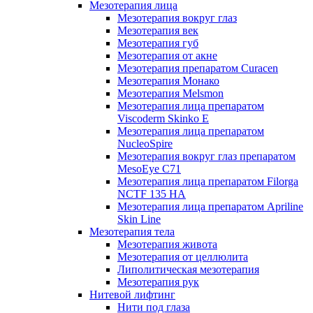
Мезотерапия лица
Мезотерапия вокруг глаз
Мезотерапия век
Мезотерапия губ
Мезотерапия от акне
Мезотерапия препаратом Curacen
Мезотерапия Монако
Мезотерапия Melsmon
Мезотерапия лица препаратом
Viscoderm Skinko E
Мезотерапия лица препаратом
NucleoSpire
Мезотерапия вокруг глаз препаратом
MesoEye С71
Мезотерапия лица препаратом Filorga
NCTF 135 HA
Мезотерапия лица препаратом Apriline
Skin Line
Мезотерапия тела
Мезотерапия живота
Мезотерапия от целлюлита
Липолитическая мезотерапия
Мезотерапия рук
Нитевой лифтинг
Нити под глаза