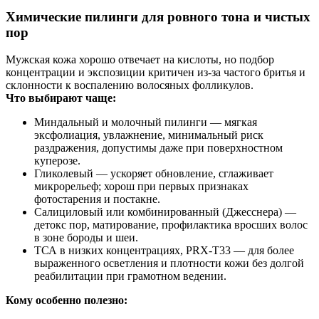
Химические пилинги для ровного тона и чистых
пор
Мужская кожа хорошо отвечает на кислоты, но подбор
концентрации и экспозиции критичен из‑за частого бритья и
склонности к воспалению волосяных фолликулов.
Что выбирают чаще:
Миндальный и молочный пилинги — мягкая
эксфолиация, увлажнение, минимальный риск
раздражения, допустимы даже при поверхностном
куперозе.
Гликолевый — ускоряет обновление, сглаживает
микрорельеф; хорош при первых признаках
фотостарения и постакне.
Салициловый или комбинированный (Джесснера) —
детокс пор, матирование, профилактика вросших волос
в зоне бороды и шеи.
ТСА в низких концентрациях, PRX‑T33 — для более
выраженного осветления и плотности кожи без долгой
реабилитации при грамотном ведении.
Кому особенно полезно: