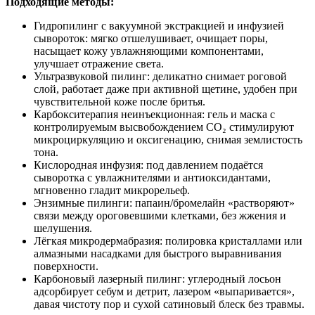
Подходящие методы:
Гидропилинг с вакуумной экстракцией и инфузией
сывороток: мягко отшелушивает, очищает поры,
насыщает кожу увлажняющими компонентами,
улучшает отражение света.
Ультразвуковой пилинг: деликатно снимает роговой
слой, работает даже при активной щетине, удобен при
чувствительной коже после бритья.
Карбокситерапия неинъекционная: гель и маска с
контролируемым высвобождением CO₂ стимулируют
микроциркуляцию и оксигенацию, снимая землистость
тона.
Кислородная инфузия: под давлением подаётся
сыворотка с увлажнителями и антиоксидантами,
мгновенно гладит микрорельеф.
Энзимные пилинги: папаин/бромелайн «растворяют»
связи между ороговевшими клетками, без жжения и
шелушения.
Лёгкая микродермабразия: полировка кристаллами или
алмазными насадками для быстрого выравнивания
поверхности.
Карбоновый лазерный пилинг: углеродный лосьон
адсорбирует себум и детрит, лазером «выпаривается»,
давая чистоту пор и сухой сатиновый блеск без травмы.