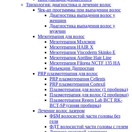
Трихология: диагностика и лечение волос
Чек-ап программы при выпадении волос
Диагностика выпадения волос у
женщин
Диагностика выпадения волос у
мужчин
Мезотерапия для волос
Мезотерапия Мэлсмон
Мезотерапия HAIR X
Мезотерапия Viscoderm Skinko E
Мезотерапия Apriline Hair Line
Мезотерапия Filorga NCTF 135 HA
Инъекции Дипроспан
PRP плазмотерапия для волос
PRP плазмотерапия Cellenis
PRP плазмотерапия Cortexil
Плазмотерапия для волос (1 пробирка)
Плазмотерапия для волос (2 пробирки)
Плазмотерапия Regen Lab BCT RK-
BCT-SP (синяя пробирка)
Лечение волос лазером
ФБМ волосистой части головы без
геля
ФДТ волосистой части головы с гелем
Лечение очаговой алопеции