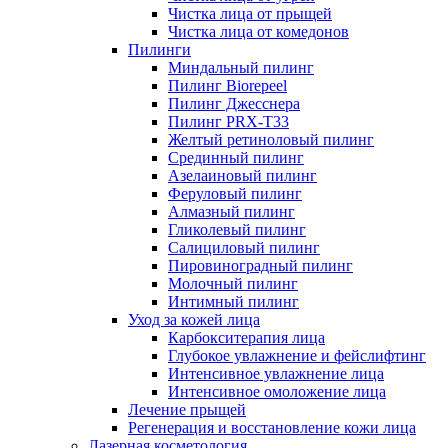
Чистка лица от прыщей
Чистка лица от комедонов
Пилинги
Миндальный пилинг
Пилинг Biorepeel
Пилинг Джесснера
Пилинг PRX-T33
Желтый ретиноловый пилинг
Срединный пилинг
Азелаиновый пилинг
Феруловый пилинг
Алмазный пилинг
Гликолевый пилинг
Салициловый пилинг
Пировиноградный пилинг
Молочный пилинг
Интимный пилинг
Уход за кожей лица
Карбокситерапия лица
Глубокое увлажнение и фейслифтинг
Интенсивное увлажнение лица
Интенсивное омоложение лица
Лечение прыщей
Регенерация и восстановление кожи лица
Лазерная косметология