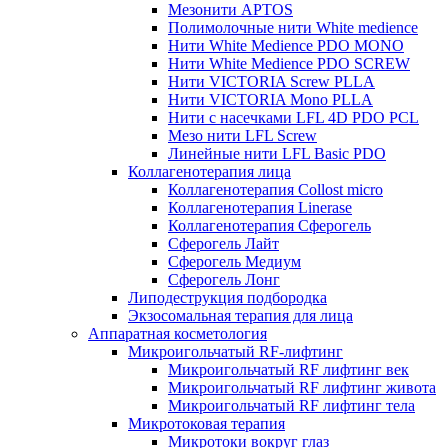
Мезонити APTOS
Полимолочные нити White medience
Нити White Medience PDO MONO
Нити White Medience PDO SCREW
Нити VICTORIA Screw PLLA
Нити VICTORIA Mono PLLA
Нити с насечками LFL 4D PDO PCL
Мезо нити LFL Screw
Линейные нити LFL Basic PDO
Коллагенотерапия лица
Коллагенотерапия Collost micro
Коллагенотерапия Linerase
Коллагенотерапия Сферогель
Сферогель Лайт
Сферогель Медиум
Сферогель Лонг
Липодеструкция подбородка
Экзосомальная терапия для лица
Аппаратная косметология
Микроигольчатый RF-лифтинг
Микроигольчатый RF лифтинг век
Микроигольчатый RF лифтинг живота
Микроигольчатый RF лифтинг тела
Микротоковая терапия
Микротоки вокруг глаз