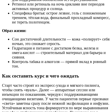
Ретинол или ретиналь на ночь циклами вне периодов
активных процедур и солнца.
Специфика бритья: острое лезвие, гель с пониженным
трением, тёплая вода, финальный прохладный компресс,
не тереть полотенцем.
Образ жизни:
Сон достаточной длительности — кожа «полирует» себя
ночью, это снижает серость.
Гидратация и питание с достатком белка, железа и
омега‑кислот — строительный материал для барьера и
сияния.
Контроль табака и алкоголя — прямой вклад в ровный
тон.
Как составить курс и чего ожидать
Старт часто строят из экспресс‑ухода и мягкого пилинга,
чтобы снять «вуаль». Далее — аппаратные сессии или
инъекции по показаниям, чередуя с поддерживающими
очищающими визитами. У части пациентов первые признаки
«света» заметны сразу после нежной эксфолиации и инфузии.
Устойчивая ясность тона формируется по мере выравнивания