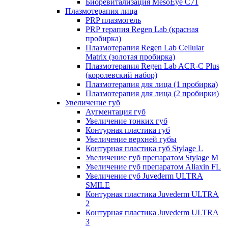
Биоревитализация MesoEye C71
Плазмотерапия лица
PRP плазмогель
PRP терапия Regen Lab (красная
пробирка)
Плазмотерапия Regen Lab Cellular
Matrix (золотая пробирка)
Плазмотерапия Regen Lab ACR-C Plus
(королевский набор)
Плазмотерапия для лица (1 пробирка)
Плазмотерапия для лица (2 пробирки)
Увеличение губ
Аугментация губ
Увеличение тонких губ
Контурная пластика губ
Увеличение верхней губы
Контурная пластика губ Stylage L
Увеличение губ препаратом Stylage M
Увеличение губ препаратом Aliaxin FL
Увеличение губ Juvederm ULTRA
SMILE
Контурная пластика Juvederm ULTRA
2
Контурная пластика Juvederm ULTRA
3