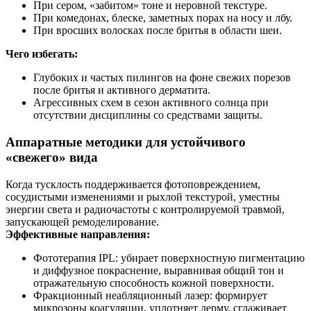
При сером, «забитом» тоне и неровной текстуре.
При комедонах, блеске, заметных порах на носу и лбу.
При вросших волосках после бритья в области шеи.
Чего избегать:
Глубоких и частых пилингов на фоне свежих порезов
после бритья и активного дерматита.
Агрессивных схем в сезон активного солнца при
отсутствии дисциплины со средствами защиты.
Аппаратные методики для устойчивого
«свежего» вида
Когда тусклость поддерживается фотоповреждением,
сосудистыми изменениями и рыхлой текстурой, уместны
энергии света и радиочастоты с контролируемой травмой,
запускающей ремоделирование.
Эффективные направления:
Фототерапия IPL: убирает поверхностную пигментацию
и диффузное покраснение, выравнивая общий тон и
отражательную способность кожной поверхности.
Фракционный неабляционный лазер: формирует
микрозоны коагуляции, уплотняет дерму, сглаживает