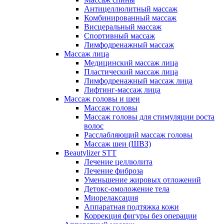
Антицеллюлитный массаж
Комбинированный массаж
Висцеральный массаж
Спортивный массаж
Лимфодренажный массаж
Массаж лица
Медицинский массаж лица
Пластический массаж лица
Лимфодренажный массаж лица
Лифтинг-массаж лица
Массаж головы и шеи
Массаж головы
Массаж головы для стимуляции роста
волос
Расслабляющий массаж головы
Массаж шеи (ШВЗ)
Beautylizer STT
Лечение целлюлита
Лечение фиброза
Уменьшение жировых отложений
Детокс-омоложение тела
Миорелаксация
Аппаратная подтяжка кожи
Коррекция фигуры без операции