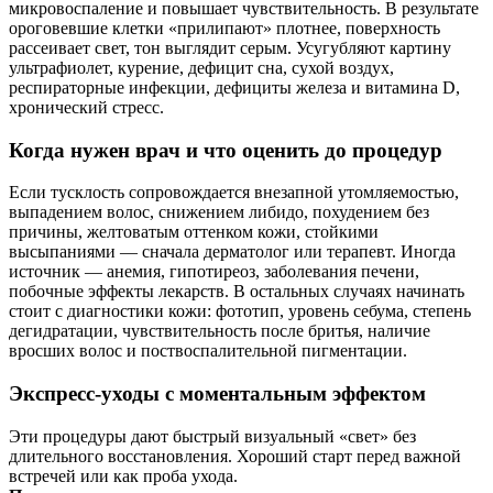
микровоспаление и повышает чувствительность. В результате
ороговевшие клетки «прилипают» плотнее, поверхность
рассеивает свет, тон выглядит серым. Усугубляют картину
ультрафиолет, курение, дефицит сна, сухой воздух,
респираторные инфекции, дефициты железа и витамина D,
хронический стресс.
Когда нужен врач и что оценить до процедур
Если тусклость сопровождается внезапной утомляемостью,
выпадением волос, снижением либидо, похудением без
причины, желтоватым оттенком кожи, стойкими
высыпаниями — сначала дерматолог или терапевт. Иногда
источник — анемия, гипотиреоз, заболевания печени,
побочные эффекты лекарств. В остальных случаях начинать
стоит с диагностики кожи: фототип, уровень себума, степень
дегидратации, чувствительность после бритья, наличие
вросших волос и поствоспалительной пигментации.
Экспресс‑уходы с моментальным эффектом
Эти процедуры дают быстрый визуальный «свет» без
длительного восстановления. Хороший старт перед важной
встречей или как проба ухода.