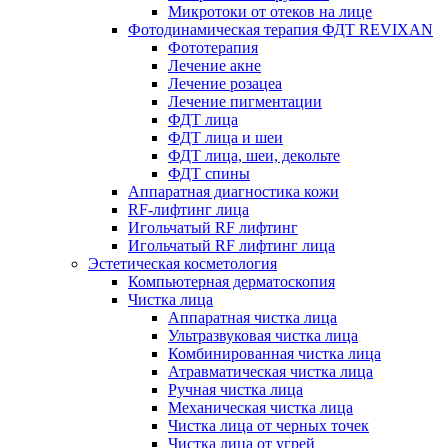
Микротоки от отеков на лице
Фотодинамическая терапия ФДТ REVIXAN
Фототерапия
Лечение акне
Лечение розацеа
Лечение пигментации
ФДТ лица
ФДТ лица и шеи
ФДТ лица, шеи, декольте
ФДТ спины
Аппаратная диагностика кожи
RF-лифтинг лица
Игольчатый RF лифтинг
Игольчатый RF лифтинг лица
Эстетическая косметология
Компьютерная дерматоскопия
Чистка лица
Аппаратная чистка лица
Ультразвуковая чистка лица
Комбинированная чистка лица
Атравматическая чистка лица
Ручная чистка лица
Механическая чистка лица
Чистка лица от черных точек
Чистка лица от угрей