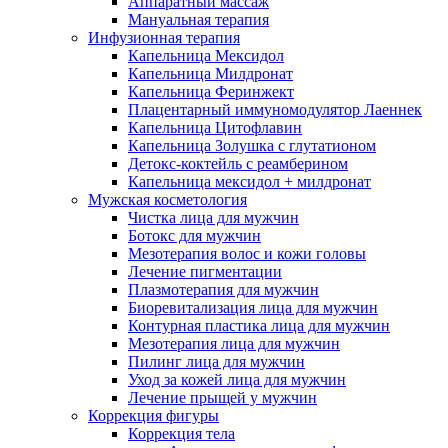
Аппаратный массаж
Мануальная терапия
Инфузионная терапия
Капельница Мексидол
Капельница Милдронат
Капельница Феринжект
Плацентарный иммуномодулятор Лаеннек
Капельница Цитофлавин
Капельница Золушка с глутатионом
Детокс-коктейль с реамберином
Капельница мексидол + милдронат
Мужская косметология
Чистка лица для мужчин
Ботокс для мужчин
Мезотерапия волос и кожи головы
Лечение пигментации
Плазмотерапия для мужчин
Биоревитализация лица для мужчин
Контурная пластика лица для мужчин
Мезотерапия лица для мужчин
Пилинг лица для мужчин
Уход за кожей лица для мужчин
Лечение прыщей у мужчин
Коррекция фигуры
Коррекция тела