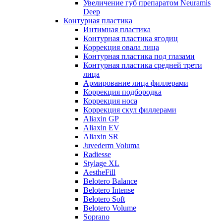
Увеличение губ препаратом Neuramis
Deep
Контурная пластика
Интимная пластика
Контурная пластика ягодиц
Коррекция овала лица
Контурная пластика под глазами
Контурная пластика средней трети
лица
Армирование лица филлерами
Коррекция подбородка
Коррекция носа
Коррекция скул филлерами
Aliaxin GP
Aliaxin EV
Aliaxin SR
Juvederm Voluma
Radiesse
Stylage XL
AestheFill
Belotero Balance
Belotero Intense
Belotero Soft
Belotero Volume
Soprano