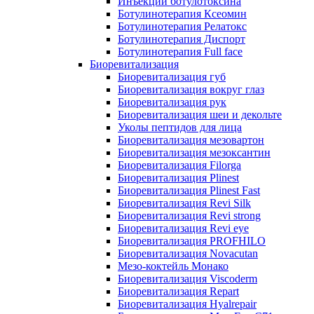
Инъекции ботулотоксина
Ботулинотерапия Ксеомин
Ботулинотерапия Релатокс
Ботулинотерапия Диспорт
Ботулинотерапия Full face
Биоревитализация
Биоревитализация губ
Биоревитализация вокруг глаз
Биоревитализация рук
Биоревитализация шеи и декольте
Уколы пептидов для лица
Биоревитализация мезовартон
Биоревитализация мезоксантин
Биоревитализация Filorga
Биоревитализация Plinest
Биоревитализация Plinest Fast
Биоревитализация Revi Silk
Биоревитализация Revi strong
Биоревитализация Revi eye
Биоревитализация PROFHILO
Биоревитализация Novacutan
Мезо-коктейль Монако
Биоревитализация Viscoderm
Биоревитализация Repart
Биоревитализация Hyalrepair