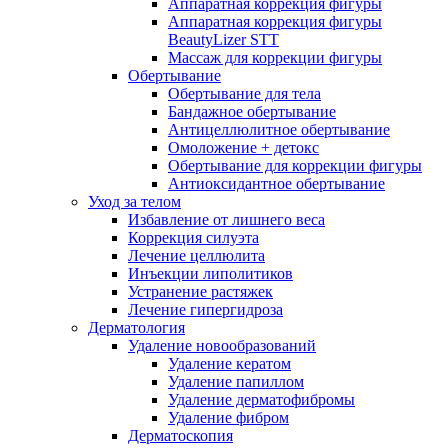
Аппаратная коррекция фигуры
Аппаратная коррекция фигуры
BeautyLizer STT
Массаж для коррекции фигуры
Обертывание
Обертывание для тела
Бандажное обертывание
Антицеллюлитное обертывание
Омоложение + детокс
Обертывание для коррекции фигуры
Антиоксидантное обертывание
Уход за телом
Избавление от лишнего веса
Коррекция силуэта
Лечение целлюлита
Инъекции липолитиков
Устранение растяжек
Лечение гипергидроза
Дерматология
Удаление новообразований
Удаление кератом
Удаление папиллом
Удаление дерматофибромы
Удаление фибром
Дерматоскопия