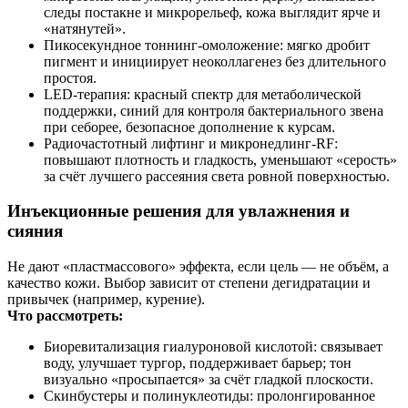
следы постакне и микрорельеф, кожа выглядит ярче и
«натянутей».
Пикосекундное тоннинг‑омоложение: мягко дробит
пигмент и инициирует неоколлагенез без длительного
простоя.
LED‑терапия: красный спектр для метаболической
поддержки, синий для контроля бактериального звена
при себорее, безопасное дополнение к курсам.
Радиочастотный лифтинг и микронедлинг‑RF:
повышают плотность и гладкость, уменьшают «серость»
за счёт лучшего рассеяния света ровной поверхностью.
Инъекционные решения для увлажнения и
сияния
Не дают «пластмассового» эффекта, если цель — не объём, а
качество кожи. Выбор зависит от степени дегидратации и
привычек (например, курение).
Что рассмотреть:
Биоревитализация гиалуроновой кислотой: связывает
воду, улучшает тургор, поддерживает барьер; тон
визуально «просыпается» за счёт гладкой плоскости.
Скинбустеры и полинуклеотиды: пролонгированное