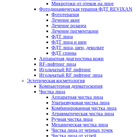
Микротоки от отеков на лице
Фотодинамическая терапия ФДТ REVIXAN
Фототерапия
Лечение акне
Лечение розацеа
Лечение пигментации
ФДТ лица
ФДТ лица и шеи
ФДТ лица, шеи, декольте
ФДТ спины
Аппаратная диагностика кожи
RF-лифтинг лица
Игольчатый RF лифтинг
Игольчатый RF лифтинг лица
Эстетическая косметология
Компьютерная дерматоскопия
Чистка лица
Аппаратная чистка лица
Ультразвуковая чистка лица
Комбинированная чистка лица
Атравматическая чистка лица
Ручная чистка лица
Механическая чистка лица
Чистка лица от черных точек
Чистка лица от угрей