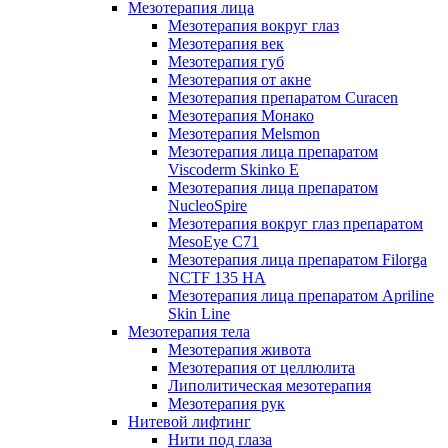
Мезотерапия лица
Мезотерапия вокруг глаз
Мезотерапия век
Мезотерапия губ
Мезотерапия от акне
Мезотерапия препаратом Curacen
Мезотерапия Монако
Мезотерапия Melsmon
Мезотерапия лица препаратом
Viscoderm Skinko E
Мезотерапия лица препаратом
NucleoSpire
Мезотерапия вокруг глаз препаратом
MesoEye С71
Мезотерапия лица препаратом Filorga
NCTF 135 HA
Мезотерапия лица препаратом Apriline
Skin Line
Мезотерапия тела
Мезотерапия живота
Мезотерапия от целлюлита
Липолитическая мезотерапия
Мезотерапия рук
Нитевой лифтинг
Нити под глаза