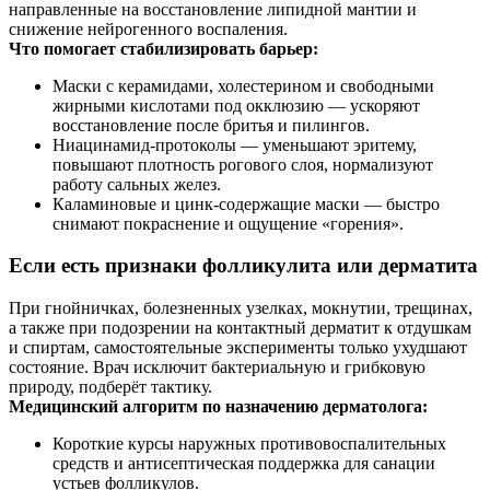
направленные на восстановление липидной мантии и
снижение нейрогенного воспаления.
Что помогает стабилизировать барьер:
Маски с керамидами, холестерином и свободными
жирными кислотами под окклюзию — ускоряют
восстановление после бритья и пилингов.
Ниацинамид‑протоколы — уменьшают эритему,
повышают плотность рогового слоя, нормализуют
работу сальных желез.
Каламиновые и цинк‑содержащие маски — быстро
снимают покраснение и ощущение «горения».
Если есть признаки фолликулита или дерматита
При гнойничках, болезненных узелках, мокнутии, трещинах,
а также при подозрении на контактный дерматит к отдушкам
и спиртам, самостоятельные эксперименты только ухудшают
состояние. Врач исключит бактериальную и грибковую
природу, подберёт тактику.
Медицинский алгоритм по назначению дерматолога:
Короткие курсы наружных противовоспалительных
средств и антисептическая поддержка для санации
устьев фолликулов.