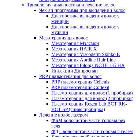
Трихология: диагностика и лечение волос
Чек-ап программы при выпадении волос
Диагностика выпадения волос у
женщин
Диагностика выпадения волос у
мужчин
Мезотерапия для волос
Мезотерапия Мэлсмон
Мезотерапия HAIR X
Мезотерапия Viscoderm Skinko E
Мезотерапия Apriline Hair Line
Мезотерапия Filorga NCTF 135 HA
Инъекции Дипроспан
PRP плазмотерапия для волос
PRP плазмотерапия Cellenis
PRP плазмотерапия Cortexil
Плазмотерапия для волос (1 пробирка)
Плазмотерапия для волос (2 пробирки)
Плазмотерапия Regen Lab BCT RK-
BCT-SP (синяя пробирка)
Лечение волос лазером
ФБМ волосистой части головы без
геля
ФДТ волосистой части головы с гелем
Лечение очаговой алопеции