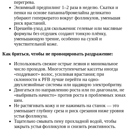
перегрева.
Энзимный предпилинг 1–2 раза в неделю. Скатки и
пенки на основе папаина/бромелайна деликатно
убирают гиперкератоз вокруг фолликулов, уменьшая
риск врастаний.
Прешейв-уход для скольжения: гелевые или масляные
формулы без отдушек создают тонкую плёнку,
уменьшающую трение, особенно на сухой и
чувствительной коже.
Как бриться, чтобы не провоцировать раздражение:
Использовать свежие острые лезвия и минимальное
число проходов. Многоступенчатые кассеты иногда
«поддевают» волос, усиливая врастания; при
склонности к PFB лучше перейти на одно-
двухлезвийные системы или щадящую электробритву.
Двигаться по направлению роста или по диагонали, не
«выбривать начисто» против роста в проблемных зонах
шеи.
Не растягивать кожу и не нажимать на станок — это
уменьшает глубину среза и риск срезания ниже уровня
устья фолликула.
Тщательно смывать пену прохладной водой, чтобы
закрыть устья фолликулов и снизить реактивность.