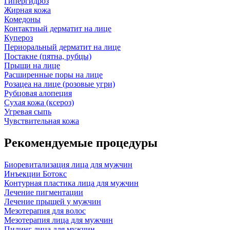
Гипергидроз
Жирная кожа
Комедоны
Контактный дерматит на лице
Купероз
Периоральный дерматит на лице
Постакне (пятна, рубцы)
Прыщи на лице
Расширенные поры на лице
Розацеа на лице (розовые угри)
Рубцовая алопеция
Сухая кожа (ксероз)
Угревая сыпь
Чувствительная кожа
Рекомендуемые процедуры
Биоревитализация лица для мужчин
Инъекции Ботокс
Контурная пластика лица для мужчин
Лечение пигментации
Лечение прыщей у мужчин
Мезотерапия для волос
Мезотерапия лица для мужчин
Пилинг лица для мужчин