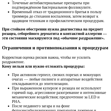
Точечные антибактериальные препараты при
подтверждённом бактериальном фолликулите.
Временный отказ от традиционного бритья в пользу
триммера до стихания воспаления, затем возврат к
щадящим техникам и профилактическим процедурам.
При стойком обострении нужна диагностика на предмет
розацеа, себорейного дерматита и контактной аллергии —
эти состояния маскируются под «обычное раздражение».
Ограничения и противопоказания к процедурам
Корректная оценка рисков важна, чтобы не усилить
раздражение.
Кому нельзя или нужно отложить процедуры:
При активном герпесе, свежих порезах и мокнущих
очагах — любые пилинги и аппаратные воздействия
откладываются до эпителизации.
При выраженном куперозе и розацеа не используют
горячий пар, агрессивное разогревание и интенсивные
механические воздействия; предпочтение за LED и
PHA.
После недавнего загара и на фоне
фотосенсибилизирующих препаратов лазерные и