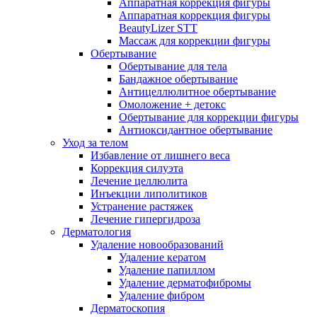
Аппаратная коррекция фигуры
Аппаратная коррекция фигуры
BeautyLizer STT
Массаж для коррекции фигуры
Обертывание
Обертывание для тела
Бандажное обертывание
Антицеллюлитное обертывание
Омоложение + детокс
Обертывание для коррекции фигуры
Антиоксидантное обертывание
Уход за телом
Избавление от лишнего веса
Коррекция силуэта
Лечение целлюлита
Инъекции липолитиков
Устранение растяжек
Лечение гипергидроза
Дерматология
Удаление новообразований
Удаление кератом
Удаление папиллом
Удаление дерматофибромы
Удаление фибром
Дерматоскопия