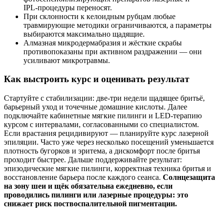
IPL‑процедуры переносят.
При склонности к келоидным рубцам любые
травмирующие методики ограничиваются, а параметры
выбираются максимально щадящие.
Алмазная микродермабразия и жёсткие скрабы
противопоказаны при активном раздражении — они
усиливают микротравмы.
Как выстроить курс и оценивать результат
Стартуйте с стабилизации: две‑три недели щадящее бритьё,
барьерный уход и точечные домашние кислоты. Далее
подключайте кабинетные мягкие пилинги и LED‑терапию
курсом с интервалами, согласованными со специалистом.
Если врастания рецидивируют — планируйте курс лазерной
эпиляции. Часто уже через несколько посещений уменьшается
плотность бугорков и эритема, а дискомфорт после бритья
проходит быстрее. Дальше поддерживайте результат:
эпизодические мягкие пилинги, корректная техника бритья и
восстановление барьера после каждого сеанса.
Солнцезащита
на зону шеи и щёк обязательна ежедневно, если
проводились пилинги или лазерные процедуры: это
снижает риск поствоспалительной пигментации.