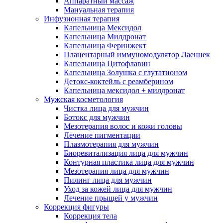
Аппаратный массаж
Мануальная терапия
Инфузионная терапия
Капельница Мексидол
Капельница Милдронат
Капельница Феринжект
Плацентарный иммуномодулятор Лаеннек
Капельница Цитофлавин
Капельница Золушка с глутатионом
Детокс-коктейль с реамберином
Капельница мексидол + милдронат
Мужская косметология
Чистка лица для мужчин
Ботокс для мужчин
Мезотерапия волос и кожи головы
Лечение пигментации
Плазмотерапия для мужчин
Биоревитализация лица для мужчин
Контурная пластика лица для мужчин
Мезотерапия лица для мужчин
Пилинг лица для мужчин
Уход за кожей лица для мужчин
Лечение прыщей у мужчин
Коррекция фигуры
Коррекция тела