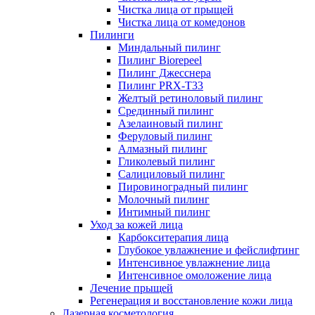
Чистка лица от прыщей
Чистка лица от комедонов
Пилинги
Миндальный пилинг
Пилинг Biorepeel
Пилинг Джесснера
Пилинг PRX-T33
Желтый ретиноловый пилинг
Срединный пилинг
Азелаиновый пилинг
Феруловый пилинг
Алмазный пилинг
Гликолевый пилинг
Салициловый пилинг
Пировиноградный пилинг
Молочный пилинг
Интимный пилинг
Уход за кожей лица
Карбокситерапия лица
Глубокое увлажнение и фейслифтинг
Интенсивное увлажнение лица
Интенсивное омоложение лица
Лечение прыщей
Регенерация и восстановление кожи лица
Лазерная косметология