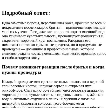
Подробный ответ:
Едва заметные порезы, пересушенная кожа, вросшие волосы и
покраснение после каждого бритья — привычная картина для
многих мужчин. Раздражение не просто портит внешний вид:
оно усиливает чувствительность, провоцирует фолликулит и
закрепляет порочный круг воспаления. Разорвать его
помогают не только грамотные средства, но и продуманные
процедуры — домашние и профессиональные, которые
снимают реактивность, уменьшают количество вросших волос
и стабилизируют кожу.
Почему возникает реакция после бритья и когда
нужны процедуры
Каждый проход лезвия срезает не только волос, но и верхний
слой роговых клеток, нарушая барьер и открывая путь
микрофлоре. Ситуацию усугубляют многоразовые движения
«против роста», тупые кассеты, спиртовые лосьоны, жёсткая
вода и активные отдушки в пенах. У мужчин с плотной
щетиной и кудревым волосом часто формируется
псевдофолликулит: волосок скручивается и врастает обратно