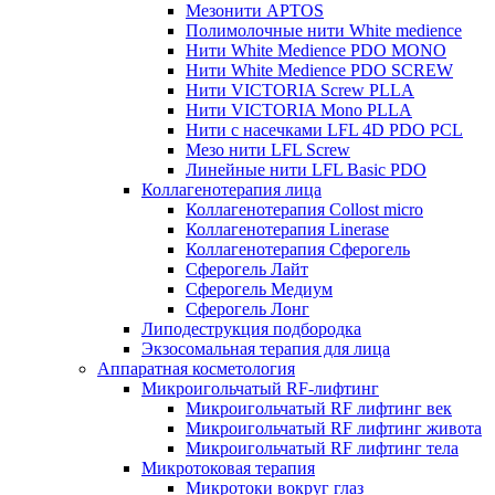
Мезонити APTOS
Полимолочные нити White medience
Нити White Medience PDO MONO
Нити White Medience PDO SCREW
Нити VICTORIA Screw PLLA
Нити VICTORIA Mono PLLA
Нити с насечками LFL 4D PDO PCL
Мезо нити LFL Screw
Линейные нити LFL Basic PDO
Коллагенотерапия лица
Коллагенотерапия Collost micro
Коллагенотерапия Linerase
Коллагенотерапия Сферогель
Сферогель Лайт
Сферогель Медиум
Сферогель Лонг
Липодеструкция подбородка
Экзосомальная терапия для лица
Аппаратная косметология
Микроигольчатый RF-лифтинг
Микроигольчатый RF лифтинг век
Микроигольчатый RF лифтинг живота
Микроигольчатый RF лифтинг тела
Микротоковая терапия
Микротоки вокруг глаз