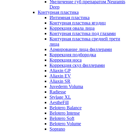
Увеличение губ препаратом Neuramis
Deep
Контурная пластика
Интимная пластика
Контурная пластика ягодиц
Коррекция овала лица
Контурная пластика под глазами
Контурная пластика средней трети
лица
Армирование лица филлерами
Коррекция подбородка
Коррекция носа
Коррекция скул филлерами
Aliaxin GP
Aliaxin EV
Aliaxin SR
Juvederm Voluma
Radiesse
Stylage XL
AestheFill
Belotero Balance
Belotero Intense
Belotero Soft
Belotero Volume
Soprano