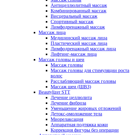
Антицеллюлитный массаж
Комбинированный массаж
Висцеральный массаж
Спортивный массаж
Лимфодренажный массаж
Массаж лица
Медицинский массаж лица
Пластический массаж лица
Лимфодренажный массаж лица
Лифтинг-массаж лица
Массаж головы и шеи
Массаж головы
Массаж головы для стимуляции роста
волос
Расслабляющий массаж головы
Массаж шеи (ШВЗ)
Beautylizer STT
Лечение целлюлита
Лечение фиброза
Уменьшение жировых отложений
Детокс-омоложение тела
Миорелаксация
Аппаратная подтяжка кожи
Коррекция фигуры без операции