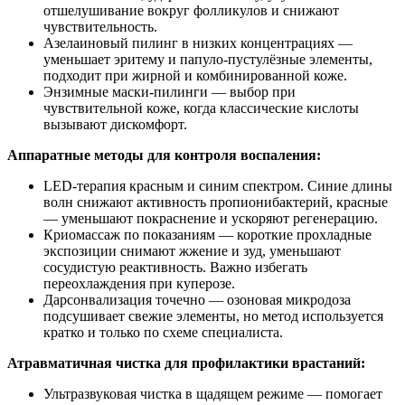
отшелушивание вокруг фолликулов и снижают
чувствительность.
Азелаиновый пилинг в низких концентрациях —
уменьшает эритему и папуло‑пустулёзные элементы,
подходит при жирной и комбинированной коже.
Энзимные маски‑пилинги — выбор при
чувствительной коже, когда классические кислоты
вызывают дискомфорт.
Аппаратные методы для контроля воспаления:
LED‑терапия красным и синим спектром. Синие длины
волн снижают активность пропионибактерий, красные
— уменьшают покраснение и ускоряют регенерацию.
Криомассаж по показаниям — короткие прохладные
экспозиции снимают жжение и зуд, уменьшают
сосудистую реактивность. Важно избегать
переохлаждения при куперозе.
Дарсонвализация точечно — озоновая микродоза
подсушивает свежие элементы, но метод используется
кратко и только по схеме специалиста.
Атравматичная чистка для профилактики врастаний:
Ультразвуковая чистка в щадящем режиме — помогает