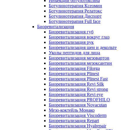
Инъекции ботулотоксина
Ботулинотерапия Ксеомин
Ботулинотерапия Релатокс
Ботулинотерапия Диспорт
Ботулинотерапия Full face
Биоревитализация
Биоревитализация губ
Биоревитализация вокруг глаз
Биоревитализация рук
Биоревитализация шеи и декольте
Уколы пептидов для лица
Биоревитализация мезовартон
Биоревитализация мезоксантин
Биоревитализация Filorga
Биоревитализация Plinest
Биоревитализация Plinest Fast
Биоревитализация Revi Silk
Биоревитализация Revi strong
Биоревитализация Revi eye
Биоревитализация PROFHILO
Биоревитализация Novacutan
Мезо-коктейль Монако
Биоревитализация Viscoderm
Биоревитализация Repart
Биоревитализация Hyalrepair