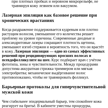
при плотных пробках и неровном микрорельефе, не
травмируя кожу лезвием или вакуумом.
Лазерная эпиляция как базовое решение при
хронических врастаниях
Когда раздражение поддерживается кудревым или плотно
растущим волосом, уменьшение его количества решает
проблему на уровне причины. Современные диодные и
александритовые лазеры сокращают плотность щетины,
уменьшают изгиб стержня и вероятность того, что он врастёт
в кожу.
Лазерная эпиляция — одно из самых эффективных
решений при рецидивирующих вросших волосах и
псевдофолликулите на шее.
Курс подбирает врач с учётом
фототипа, зоны и чувствительности. Между процедурами
допустима аккуратная стрижка триммером или мягкая
электробритва; механическое выдёргивание волос
противопоказано, чтобы не травмировать фолликул.
Барьерные протоколы для гиперчувствительной
мужской кожи
Чем стабильнее эпидермальный барьер, тем спокойнее кожа
реагирует на бритьё. В кабинете уместны процедуры,