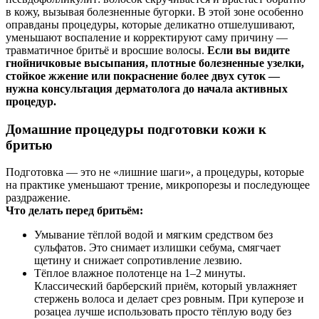
в кожу, вызывая болезненные бугорки. В этой зоне особенно
оправданы процедуры, которые деликатно отшелушивают,
уменьшают воспаление и корректируют саму причину —
травматичное бритьё и вросшие волосы.
Если вы видите
гнойничковые высыпания, плотные болезненные узелки,
стойкое жжение или покраснение более двух суток —
нужна консультация дерматолога до начала активных
процедур.
Домашние процедуры подготовки кожи к
бритью
Подготовка — это не «лишние шаги», а процедуры, которые
на практике уменьшают трение, микропорезы и последующее
раздражение.
Что делать перед бритьём:
Умывание тёплой водой и мягким средством без
сульфатов. Это снимает излишки себума, смягчает
щетину и снижает сопротивление лезвию.
Тёплое влажное полотенце на 1–2 минуты.
Классический барберский приём, который увлажняет
стержень волоса и делает срез ровным. При куперозе и
розацеа лучше использовать просто тёплую воду без