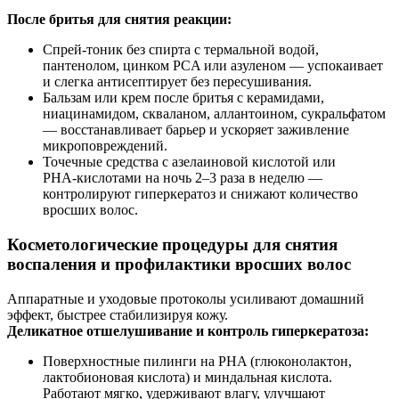
После бритья для снятия реакции:
Спрей‑тоник без спирта с термальной водой,
пантенолом, цинком PCA или азуленом — успокаивает
и слегка антисептирует без пересушивания.
Бальзам или крем после бритья с керамидами,
ниацинамидом, скваланом, аллантоином, сукральфатом
— восстанавливает барьер и ускоряет заживление
микроповреждений.
Точечные средства с азелаиновой кислотой или
PHA‑кислотами на ночь 2–3 раза в неделю —
контролируют гиперкератоз и снижают количество
вросших волос.
Косметологические процедуры для снятия
воспаления и профилактики вросших волос
Аппаратные и уходовые протоколы усиливают домашний
эффект, быстрее стабилизируя кожу.
Деликатное отшелушивание и контроль гиперкератоза:
Поверхностные пилинги на PHA (глюконолактон,
лактобионовая кислота) и миндальная кислота.
Работают мягко, удерживают влагу, улучшают