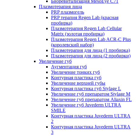
Биоревитализация MesoEye C71
Плазмотерапия лица
PRP плазмогель
PRP терапия Regen Lab (красная
пробирка)
Плазмотерапия Regen Lab Cellular
Matrix (золотая пробирка)
Плазмотерапия Regen Lab ACR-C Plus
(королевский набор)
Плазмотерапия для лица (1 пробирка)
Плазмотерапия для лица (2 пробирки)
Увеличение губ
Аугментация губ
Увеличение тонких губ
Контурная пластика губ
Увеличение верхней губы
Контурная пластика губ Stylage L
Увеличение губ препаратом Stylage M
Увеличение губ препаратом Aliaxin FL
Увеличение губ Juvederm ULTRA
SMILE
Контурная пластика Juvederm ULTRA
2
Контурная пластика Juvederm ULTRA
3