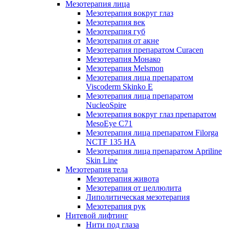
Мезотерапия лица
Мезотерапия вокруг глаз
Мезотерапия век
Мезотерапия губ
Мезотерапия от акне
Мезотерапия препаратом Curacen
Мезотерапия Монако
Мезотерапия Melsmon
Мезотерапия лица препаратом
Viscoderm Skinko E
Мезотерапия лица препаратом
NucleoSpire
Мезотерапия вокруг глаз препаратом
MesoEye С71
Мезотерапия лица препаратом Filorga
NCTF 135 HA
Мезотерапия лица препаратом Apriline
Skin Line
Мезотерапия тела
Мезотерапия живота
Мезотерапия от целлюлита
Липолитическая мезотерапия
Мезотерапия рук
Нитевой лифтинг
Нити под глаза