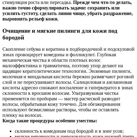
стимуляция роста или пересадка.
Прежде чем что‑то делать,
важно точно сформулировать задачи: сохранить или
усилить густоту, сделать линии чище, убрать раздражение,
выровнять рельеф кожи.
Очищение и мягкие пилинги для кожи под
бородой
Скопление себума и кератина в подбородочной и подскуловой
зонах провоцирует комедоны и фолликулит. Глубокая
механическая чистка в области плотных волос
малоэффективна и травматична, поэтому упор делают на
щадящие кератолитические технологии. Энзимные пилинги,
молочная и миндальная кислоты бережно размягчают роговой
слой и не пересушивают волосы. Салициловая и азелаиновая
кислоты адресно снижают воспаление и гиперкератоз в зонах
склонности к вросшим волосам. Ультразвуковая чистка
применяется по проборам — мастер расческой разводит
волосы, обрабатывая кожу точечно. Для обезжиривания
используют безмасляные растворы, чтобы не оставлять
пленку на волосах.
Когда такие процедуры особенно уместны:
склонность к комедонам под бородой и в зоне усов;
мелкие неровности и шероховатость кожи нижней трети