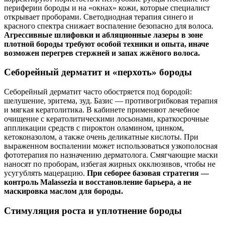
периферии бороды и на «окнах» кожи, которые специалист
открывает проборами. Светодиодная терапия синего и
красного спектра снижает воспаление безопасно для волоса.
Агрессивные шлифовки и абляционные лазеры в зоне
плотной бороды требуют особой техники и опыта, иначе
возможен перегрев стержней и запах жжёного волоса.
Себорейный дерматит и «перхоть» бороды
Себорейный дерматит часто обостряется под бородой:
шелушение, эритема, зуд. Базис — противогрибковая терапия
и мягкая кератолитика. В кабинете применяют лечебное
очищение с кератолитическими лосьонами, краткосрочные
аппликации средств с пироктон оламином, цинком,
кетоконазолом, а также очень деликатные кислоты. При
выраженном воспалении может использоваться узкополосная
фототерапия по назначению дерматолога. Смягчающие маски
наносят по проборам, избегая жирных окклюзивов, чтобы не
усугублять мацерацию.
При себорее базовая стратегия —
контроль Malassezia и восстановление барьера, а не
маскировка маслом для бороды.
Стимуляция роста и уплотнение бороды