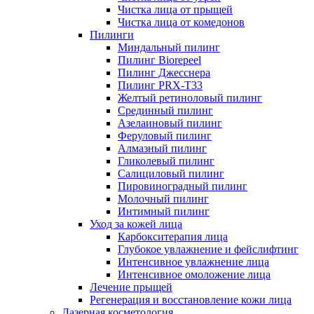
Чистка лица от прыщей
Чистка лица от комедонов
Пилинги
Миндальный пилинг
Пилинг Biorepeel
Пилинг Джесснера
Пилинг PRX-T33
Желтый ретиноловый пилинг
Срединный пилинг
Азелаиновый пилинг
Феруловый пилинг
Алмазный пилинг
Гликолевый пилинг
Салициловый пилинг
Пировиноградный пилинг
Молочный пилинг
Интимный пилинг
Уход за кожей лица
Карбокситерапия лица
Глубокое увлажнение и фейслифтинг
Интенсивное увлажнение лица
Интенсивное омоложение лица
Лечение прыщей
Регенерация и восстановление кожи лица
Лазерная косметология