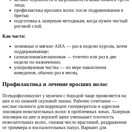
лица;
профилактика вросших волос после подравнивания и
бритья;
подготовка к лазерным методикам, когда нужен чистый
роговой слой.
Как часто:
энзимные и мягкие АНА — раз в неделю курсом, затем
поддерживающе;
салициловая/азелаиновая — точечно или раз в две
недели по назначению;
ультразвуковая чистка — по мере накопления
комедонов, обычно раз в месяц.
Профилактика и лечение вросших волос
Псевдофолликулит у мужчин с бородой чаще проявляется на
шее и по нижней скуловой линии. Рабочее сочетание —
кислые пилинги для коррекции гиперкератоза и адресная
эпиляция нежелательных волос в проблемных зонах. Лазерная
эпиляция на шее и верхней щеке уменьшает плотность
нежелательных волос, снижая число врастаний, раздражения
от триммера и воспалительных папул. Вариант для