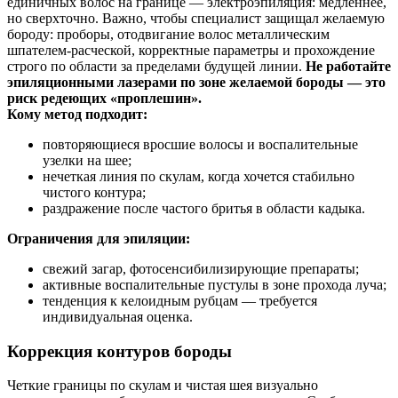
единичных волос на границе — электроэпиляция: медленнее,
но сверхточно. Важно, чтобы специалист защищал желаемую
бороду: проборы, отодвигание волос металлическим
шпателем‑расческой, корректные параметры и прохождение
строго по области за пределами будущей линии.
Не работайте
эпиляционными лазерами по зоне желаемой бороды — это
риск редеющих «проплешин».
Кому метод подходит:
повторяющиеся вросшие волосы и воспалительные
узелки на шее;
нечеткая линия по скулам, когда хочется стабильно
чистого контура;
раздражение после частого бритья в области кадыка.
Ограничения для эпиляции:
свежий загар, фотосенсибилизирующие препараты;
активные воспалительные пустулы в зоне прохода луча;
тенденция к келоидным рубцам — требуется
индивидуальная оценка.
Коррекция контуров бороды
Четкие границы по скулам и чистая шея визуально