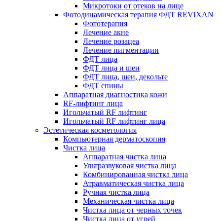
Микротоки от отеков на лице
Фотодинамическая терапия ФДТ REVIXAN
Фототерапия
Лечение акне
Лечение розацеа
Лечение пигментации
ФДТ лица
ФДТ лица и шеи
ФДТ лица, шеи, декольте
ФДТ спины
Аппаратная диагностика кожи
RF-лифтинг лица
Игольчатый RF лифтинг
Игольчатый RF лифтинг лица
Эстетическая косметология
Компьютерная дерматоскопия
Чистка лица
Аппаратная чистка лица
Ультразвуковая чистка лица
Комбинированная чистка лица
Атравматическая чистка лица
Ручная чистка лица
Механическая чистка лица
Чистка лица от черных точек
Чистка лица от угрей