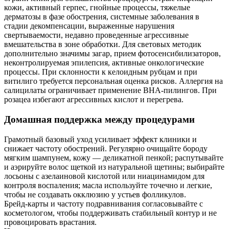
кожи, активный герпес, гнойные процессы, тяжелые
дерматозы в фазе обострения, системные заболевания в
стадии декомпенсации, выраженные нарушения
свертываемости, недавно проведенные агрессивные
вмешательства в зоне обработки. Для световых методик
дополнительно значимы загар, прием фотосенсибилизаторов,
неконтролируемая эпилепсия, активные онкологические
процессы. При склонности к келоидным рубцам и при
витилиго требуется персональная оценка рисков. Аллергия на
салицилаты ограничивает применение ВНА‑пилингов. При
розацеа избегают агрессивных кислот и перегрева.
Домашная поддержка между процедурами
Грамотный базовый уход усиливает эффект клиники и
снижает частоту обострений. Регулярно очищайте бороду
мягким шампунем, кожу — деликатной пенкой; распутывайте
и аэрируйте волос щеткой из натуральной щетины; выбирайте
лосьоны с азелаиновой кислотой или ниацинамидом для
контроля воспаления; масла используйте точечно и легкие,
чтобы не создавать окклюзию у устьев фолликулов.
Брейд‑карты и частоту подравнивания согласовывайте с
косметологом, чтобы поддерживать стабильный контур и не
провоцировать врастания.