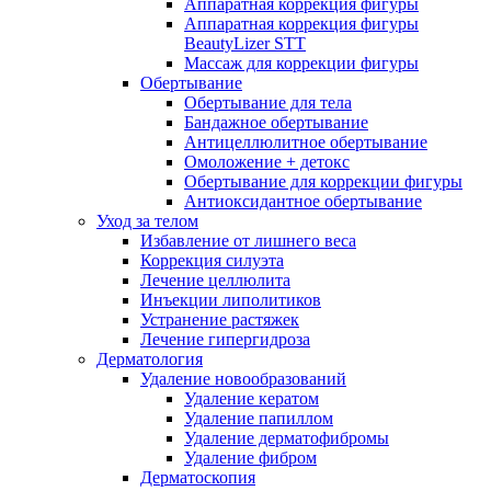
Аппаратная коррекция фигуры
Аппаратная коррекция фигуры
BeautyLizer STT
Массаж для коррекции фигуры
Обертывание
Обертывание для тела
Бандажное обертывание
Антицеллюлитное обертывание
Омоложение + детокс
Обертывание для коррекции фигуры
Антиоксидантное обертывание
Уход за телом
Избавление от лишнего веса
Коррекция силуэта
Лечение целлюлита
Инъекции липолитиков
Устранение растяжек
Лечение гипергидроза
Дерматология
Удаление новообразований
Удаление кератом
Удаление папиллом
Удаление дерматофибромы
Удаление фибром
Дерматоскопия