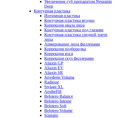
Увеличение губ препаратом Neuramis
Deep
Контурная пластика
Интимная пластика
Контурная пластика ягодиц
Коррекция овала лица
Контурная пластика под глазами
Контурная пластика средней трети
лица
Армирование лица филлерами
Коррекция подбородка
Коррекция носа
Коррекция скул филлерами
Aliaxin GP
Aliaxin EV
Aliaxin SR
Juvederm Voluma
Radiesse
Stylage XL
AestheFill
Belotero Balance
Belotero Intense
Belotero Soft
Belotero Volume
Soprano