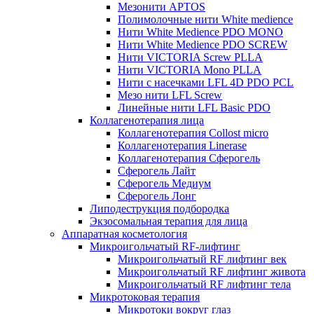
Мезонити APTOS
Полимолочные нити White medience
Нити White Medience PDO MONO
Нити White Medience PDO SCREW
Нити VICTORIA Screw PLLA
Нити VICTORIA Mono PLLA
Нити с насечками LFL 4D PDO PCL
Мезо нити LFL Screw
Линейные нити LFL Basic PDO
Коллагенотерапия лица
Коллагенотерапия Collost micro
Коллагенотерапия Linerase
Коллагенотерапия Сферогель
Сферогель Лайт
Сферогель Медиум
Сферогель Лонг
Липодеструкция подбородка
Экзосомальная терапия для лица
Аппаратная косметология
Микроигольчатый RF-лифтинг
Микроигольчатый RF лифтинг век
Микроигольчатый RF лифтинг живота
Микроигольчатый RF лифтинг тела
Микротоковая терапия
Микротоки вокруг глаз