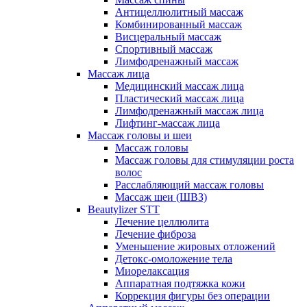
Антицеллюлитный массаж
Комбинированный массаж
Висцеральный массаж
Спортивный массаж
Лимфодренажный массаж
Массаж лица
Медицинский массаж лица
Пластический массаж лица
Лимфодренажный массаж лица
Лифтинг-массаж лица
Массаж головы и шеи
Массаж головы
Массаж головы для стимуляции роста
волос
Расслабляющий массаж головы
Массаж шеи (ШВЗ)
Beautylizer STT
Лечение целлюлита
Лечение фиброза
Уменьшение жировых отложений
Детокс-омоложение тела
Миорелаксация
Аппаратная подтяжка кожи
Коррекция фигуры без операции