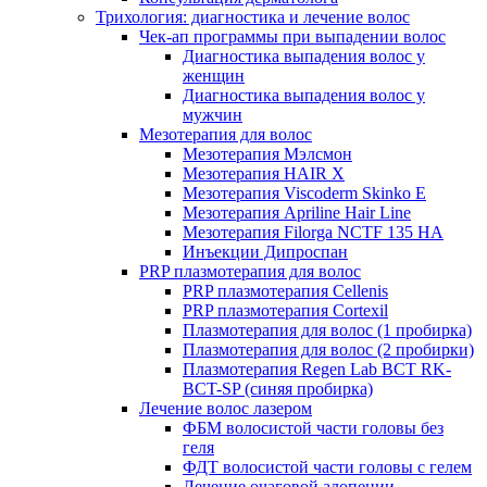
Трихология: диагностика и лечение волос
Чек-ап программы при выпадении волос
Диагностика выпадения волос у
женщин
Диагностика выпадения волос у
мужчин
Мезотерапия для волос
Мезотерапия Мэлсмон
Мезотерапия HAIR X
Мезотерапия Viscoderm Skinko E
Мезотерапия Apriline Hair Line
Мезотерапия Filorga NCTF 135 HA
Инъекции Дипроспан
PRP плазмотерапия для волос
PRP плазмотерапия Cellenis
PRP плазмотерапия Cortexil
Плазмотерапия для волос (1 пробирка)
Плазмотерапия для волос (2 пробирки)
Плазмотерапия Regen Lab BCT RK-
BCT-SP (синяя пробирка)
Лечение волос лазером
ФБМ волосистой части головы без
геля
ФДТ волосистой части головы с гелем
Лечение очаговой алопеции