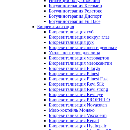
Инъекции ботулотоксина
Ботулинотерапия Ксеомин
Ботулинотерапия Релатокс
Ботулинотерапия Диспорт
Ботулинотерапия Full face
Биоревитализация
Биоревитализация губ
Биоревитализация вокруг глаз
Биоревитализация рук
Биоревитализация шеи и декольте
Уколы пептидов для лица
Биоревитализация мезовартон
Биоревитализация мезоксантин
Биоревитализация Filorga
Биоревитализация Plinest
Биоревитализация Plinest Fast
Биоревитализация Revi Silk
Биоревитализация Revi strong
Биоревитализация Revi eye
Биоревитализация PROFHILO
Биоревитализация Novacutan
Мезо-коктейль Монако
Биоревитализация Viscoderm
Биоревитализация Repart
Биоревитализация Hyalrepair