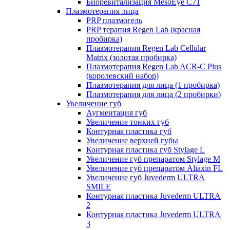
Биоревитализация MesoEye C71
Плазмотерапия лица
PRP плазмогель
PRP терапия Regen Lab (красная
пробирка)
Плазмотерапия Regen Lab Cellular
Matrix (золотая пробирка)
Плазмотерапия Regen Lab ACR-C Plus
(королевский набор)
Плазмотерапия для лица (1 пробирка)
Плазмотерапия для лица (2 пробирки)
Увеличение губ
Аугментация губ
Увеличение тонких губ
Контурная пластика губ
Увеличение верхней губы
Контурная пластика губ Stylage L
Увеличение губ препаратом Stylage M
Увеличение губ препаратом Aliaxin FL
Увеличение губ Juvederm ULTRA
SMILE
Контурная пластика Juvederm ULTRA
2
Контурная пластика Juvederm ULTRA
3