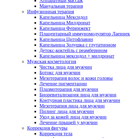
Аппаратный массаж
Мануальная терапия
Инфузионная терапия
Капельница Мексидол
Капельница Милдронат
Капельница Феринжект
Плацентарный иммуномодулятор Лаеннек
Капельница Цитофлавин
Капельница Золушка с глутатионом
Детокс-коктейль с реамберином
Капельница мексидол + милдронат
Мужская косметология
Чистка лица для мужчин
Ботокс для мужчин
Мезотерапия волос и кожи головы
Лечение пигментации
Плазмотерапия для мужчин
Биоревитализация лица для мужчин
Контурная пластика лица для мужчин
Мезотерапия лица для мужчин
Пилинг лица для мужчин
Уход за кожей лица для мужчин
Лечение прыщей у мужчин
Коррекция фигуры
Коррекция тела