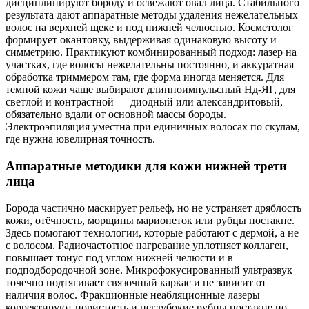
дисциплинируют бороду и освежают овал лица. Стабильного
результата дают аппаратные методы удаления нежелательных
волос на верхней щеке и под нижней челюстью. Косметолог
формирует окантовку, выдерживая одинаковую высоту и
симметрию. Практикуют комбинированный подход: лазер на
участках, где волосы нежелательны постоянно, и аккуратная
обработка триммером там, где форма иногда меняется. Для
темной кожи чаще выбирают длинноимпульсный Нд‑ЯГ, для
светлой и контрастной — диодный или александритовый,
обязательно вдали от основной массы бороды.
Электроэпиляция уместна при единичных волосах по скулам,
где нужна ювелирная точность.
Аппаратные методики для кожи нижней трети
лица
Борода частично маскирует рельеф, но не устраняет дряблость
кожи, отёчность, морщины марионеток или рубцы постакне.
Здесь помогают технологии, которые работают с дермой, а не
с волосом. Радиочастотное нагревание уплотняет коллаген,
повышает тонус под углом нижней челюсти и в
подподбородочной зоне. Микрофокусированный ультразвук
точечно подтягивает связочный каркас и не зависит от
наличия волос. Фракционные неабляционные лазеры
корректируют пористость и неглубокие рубцы постакне по