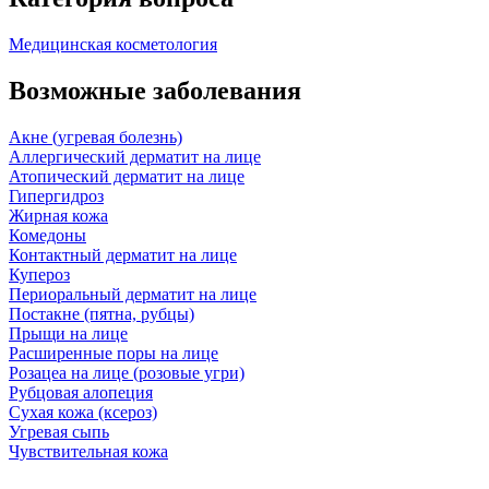
Медицинская косметология
Возможные заболевания
Акне (угревая болезнь)
Аллергический дерматит на лице
Атопический дерматит на лице
Гипергидроз
Жирная кожа
Комедоны
Контактный дерматит на лице
Купероз
Периоральный дерматит на лице
Постакне (пятна, рубцы)
Прыщи на лице
Расширенные поры на лице
Розацеа на лице (розовые угри)
Рубцовая алопеция
Сухая кожа (ксероз)
Угревая сыпь
Чувствительная кожа