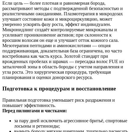
Если цель — более плотная и равномерная борода,
рассматривают методы с подтвержденной безопасностью и
реалистичными ожиданиями. Плазмотерапия в микродозах
улучшает состояние кожи и микроциркуляцию, может
умеренно ускорять фазу роста, эффект индивидуален.
Микронидлинг создаёт контролируемые микроканалы и
усиливает проникновение активов; при склонности к
вросшим волосам он еще и улучшает отток кожного сала.
Мезотерапия пептидами и аминокислотами — опция
поддерживающая, доказательная база ограничена, но часто
востребована как часть курса. Золотой стандарт при
врожденных пробелах и шрамах — пересадка волос FUE из
затылочной зоны в область бороды с учетом направления и
угла роста. Это хирургическая процедура, требующая
планирования и оценки донорского ресурса.
Подготовка к процедурам и восстановление
Правильная подготовка уменьшает риск раздражения и
повышает эффективность.
Перед пилингами и чистками:
за пару дней исключить агрессивное бритьё, спиртовые
лосьоны и ретиноиды;
вымыть бороду мягким шампунем, тщательно расчесать,