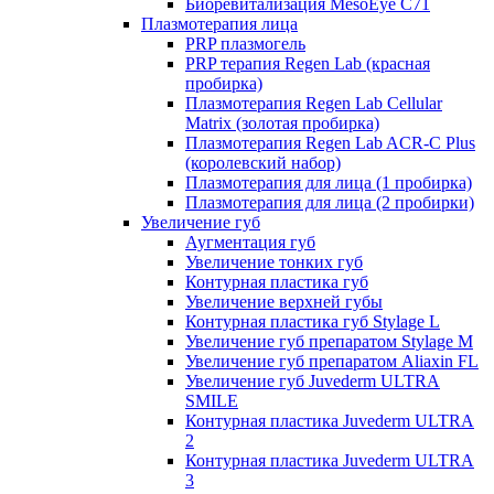
Биоревитализация MesoEye C71
Плазмотерапия лица
PRP плазмогель
PRP терапия Regen Lab (красная
пробирка)
Плазмотерапия Regen Lab Cellular
Matrix (золотая пробирка)
Плазмотерапия Regen Lab ACR-C Plus
(королевский набор)
Плазмотерапия для лица (1 пробирка)
Плазмотерапия для лица (2 пробирки)
Увеличение губ
Аугментация губ
Увеличение тонких губ
Контурная пластика губ
Увеличение верхней губы
Контурная пластика губ Stylage L
Увеличение губ препаратом Stylage M
Увеличение губ препаратом Aliaxin FL
Увеличение губ Juvederm ULTRA
SMILE
Контурная пластика Juvederm ULTRA
2
Контурная пластика Juvederm ULTRA
3