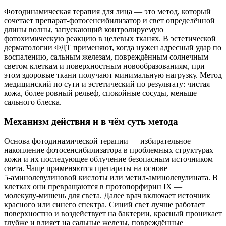
Фотодинамическая терапия для лица — это метод, который
сочетает препарат‑фотосенсибилизатор и свет определённой
длины волны, запускающий контролируемую
фотохимическую реакцию в целевых тканях. В эстетической
дерматологии ФДТ применяют, когда нужен адресный удар по
воспалению, сальным железам, повреждённым солнечным
светом клеткам и поверхностным новообразованиям, при
этом здоровые ткани получают минимальную нагрузку. Метод
медицинский по сути и эстетический по результату: чистая
кожа, более ровный рельеф, спокойные сосуды, меньше
сального блеска.
Механизм действия и в чём суть метода
Основа фотодинамической терапии — избирательное
накопление фотосенсибилизатора в проблемных структурах
кожи и их последующее облучение безопасным источником
света. Чаще применяются препараты на основе
5‑аминолевулиновой кислоты или метил‑аминолевулината. В
клетках они превращаются в протопорфирин IX —
молекулу‑мишень для света. Далее врач включает источник
красного или синего спектра. Синий свет лучше работает
поверхностно и воздействует на бактерии, красный проникает
глубже и влияет на сальные железы, повреждённые