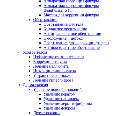
Аппаратная коррекция фигуры
Аппаратная коррекция фигуры
BeautyLizer STT
Массаж для коррекции фигуры
Обертывание
Обертывание для тела
Бандажное обертывание
Антицеллюлитное обертывание
Омоложение + детокс
Обертывание для коррекции фигуры
Антиоксидантное обертывание
Уход за телом
Избавление от лишнего веса
Коррекция силуэта
Лечение целлюлита
Инъекции липолитиков
Устранение растяжек
Лечение гипергидроза
Дерматология
Удаление новообразований
Удаление кератом
Удаление папиллом
Удаление дерматофибромы
Удаление фибром
Дерматоскопия