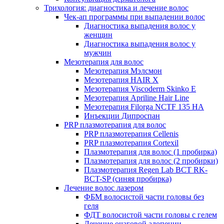
Трихология: диагностика и лечение волос
Чек-ап программы при выпадении волос
Диагностика выпадения волос у
женщин
Диагностика выпадения волос у
мужчин
Мезотерапия для волос
Мезотерапия Мэлсмон
Мезотерапия HAIR X
Мезотерапия Viscoderm Skinko E
Мезотерапия Apriline Hair Line
Мезотерапия Filorga NCTF 135 HA
Инъекции Дипроспан
PRP плазмотерапия для волос
PRP плазмотерапия Cellenis
PRP плазмотерапия Cortexil
Плазмотерапия для волос (1 пробирка)
Плазмотерапия для волос (2 пробирки)
Плазмотерапия Regen Lab BCT RK-
BCT-SP (синяя пробирка)
Лечение волос лазером
ФБМ волосистой части головы без
геля
ФДТ волосистой части головы с гелем
Лечение очаговой алопеции