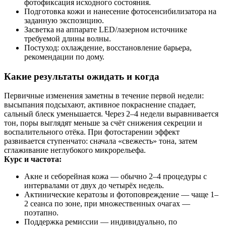
фотофиксация исходного состояния.
Подготовка кожи и нанесение фотосенсибилизатора на
заданную экспозицию.
Засветка на аппарате LED/лазерном источнике
требуемой длины волны.
Постуход: охлаждение, восстановление барьера,
рекомендации по дому.
Какие результаты ожидать и когда
Первичные изменения заметны в течение первой недели:
высыпания подсыхают, активное покраснение спадает,
сальный блеск уменьшается. Через 2–4 недели выравнивается
тон, поры выглядят меньше за счёт снижения секреции и
воспалительного отёка. При фотостарении эффект
развивается ступенчато: сначала «свежесть» тона, затем
сглаживание неглубокого микрорельефа.
Курс и частота:
Акне и себорейная кожа — обычно 2–4 процедуры с
интервалами от двух до четырёх недель.
Актинические кератозы и фотоповреждение — чаще 1–
2 сеанса по зоне, при множественных очагах —
поэтапно.
Поддержка ремиссии — индивидуально, по