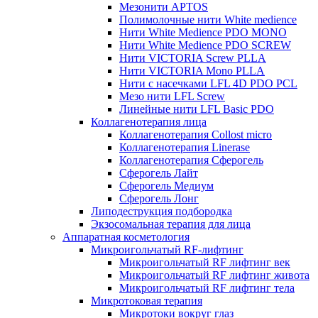
Мезонити APTOS
Полимолочные нити White medience
Нити White Medience PDO MONO
Нити White Medience PDO SCREW
Нити VICTORIA Screw PLLA
Нити VICTORIA Mono PLLA
Нити с насечками LFL 4D PDO PCL
Мезо нити LFL Screw
Линейные нити LFL Basic PDO
Коллагенотерапия лица
Коллагенотерапия Collost micro
Коллагенотерапия Linerase
Коллагенотерапия Сферогель
Сферогель Лайт
Сферогель Медиум
Сферогель Лонг
Липодеструкция подбородка
Экзосомальная терапия для лица
Аппаратная косметология
Микроигольчатый RF-лифтинг
Микроигольчатый RF лифтинг век
Микроигольчатый RF лифтинг живота
Микроигольчатый RF лифтинг тела
Микротоковая терапия
Микротоки вокруг глаз