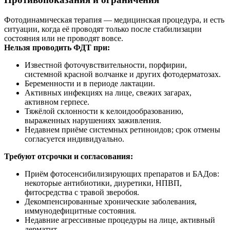
Фотодинамическая терапия — медицинская процедура, и есть
ситуации, когда её проводят только после стабилизации
состояния или не проводят вовсе.
Нельзя проводить ФДТ при:
Известной фоточувствительности, порфирии,
системной красной волчанке и других фотодерматозах.
Беременности и в периоде лактации.
Активных инфекциях на лице, свежих загарах,
активном герпесе.
Тяжёлой склонности к келоидообразованию,
выраженных нарушениях заживления.
Недавнем приёме системных ретиноидов; срок отмены
согласуется индивидуально.
Требуют отсрочки и согласования:
Приём фотосенсибилизирующих препаратов и БАДов:
некоторые антибиотики, диуретики, НПВП,
фитосредства с травой зверобоя.
Декомпенсированные хронические заболевания,
иммунодефицитные состояния.
Недавние агрессивные процедуры на лице, активный
дерматит.