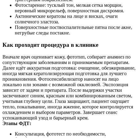
Фотостарение: тусклый тон, мелкая сетка морщин,
неровный микрорельеф, поверхностная дисхромия.
Актинические кератозы на лице и висках, очаги
солнечного эластоза.
Поверхностные поствоспалительные пятна после акне,
негрубые следы постакне.
Как проходит процедура в клинике
Вначале врач оценивает кожу, фототип, собирает анамнез по
сопутствующим заболеваниям и принимаемым препаратам.
Далее идёт аккуратная подготовка: очищение, обезжиривание,
иногда мягкая кератолизирующая подготовка для лучшего
проникновения. Фотосенсибилизатор наносят на лицо
локально или зонами с возможной окклюзией. Экспозиция
зависит от задачи и препарата. После выдержки участки
засвечивают синим, красным или комбинированным светом,
учитывая глубину цели. Глаза защищают, пациент ощущает
тепло, покалывание, иногда жжение, которое контролируется
охлаждением и выбором параметров. Завершает сеанс
успокаивающий уход и барьерный крем.
Этапы ФДТ:
Консультация, фототест по необходимости,