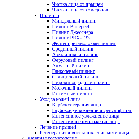
Чистка лица от прыщей
Чистка лица от комедонов
Пилинги
Миндальный пилинг
Пилинг Biorepeel
Пилинг Джесснера
Пилинг PRX-T33
Желтый ретиноловый пилинг
Срединный пилинг
Азелаиновый пилинг
Феруловый пилинг
Алмазный пилинг
Гликолевый пилинг
Салициловый пилинг
Пировиноградный пилинг
Молочный пилинг
Интимный пилинг
Уход за кожей лица
Карбокситерапия лица
Глубокое увлажнение и фейслифтинг
Интенсивное увлажнение лица
Интенсивное омоложение лица
Лечение прыщей
Регенерация и восстановление кожи лица
Лазерная косметология