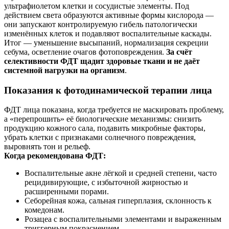
ультрафиолетом клетки и сосудистые элементы. Под
действием света образуются активные формы кислорода —
они запускают контролируемую гибель патологически
изменённых клеток и подавляют воспалительные каскады.
Итог — уменьшение высыпаний, нормализация секреции
себума, осветление очагов фотоповреждения.
За счёт
селективности ФДТ щадит здоровые ткани и не даёт
системной нагрузки на организм
.
Показания к фотодинамической терапии лица
ФДТ лица показана, когда требуется не маскировать проблему,
а «перепрошить» её биологические механизмы: снизить
продукцию кожного сала, подавить микробные факторы,
убрать клетки с признаками солнечного повреждения,
выровнять тон и рельеф.
Когда рекомендована ФДТ:
Воспалительные акне лёгкой и средней степени, часто
рецидивирующие, с избыточной жирностью и
расширенными порами.
Себорейная кожа, сальная гиперплазия, склонность к
комедонам.
Розацеа с воспалительными элементами и выраженным
триггерным покраснением.