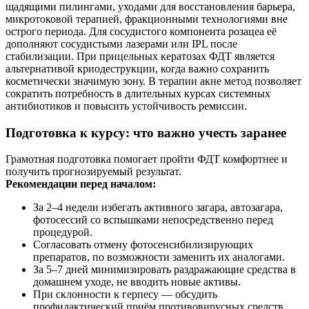
щадящими пилингами, уходами для восстановления барьера,
микротоковой терапией, фракционными технологиями вне
острого периода. Для сосудистого компонента розацеа её
дополняют сосудистыми лазерами или IPL после
стабилизации. При прицельных кератозах ФДТ является
альтернативой криодеструкции, когда важно сохранить
косметически значимую зону. В терапии акне метод позволяет
сократить потребность в длительных курсах системных
антибиотиков и повысить устойчивость ремиссии.
Подготовка к курсу: что важно учесть заранее
Грамотная подготовка помогает пройти ФДТ комфортнее и
получить прогнозируемый результат.
Рекомендации перед началом:
За 2–4 недели избегать активного загара, автозагара,
фотосессий со вспышками непосредственно перед
процедурой.
Согласовать отмену фотосенсибилизирующих
препаратов, по возможности заменить их аналогами.
За 5–7 дней минимизировать раздражающие средства в
домашнем уходе, не вводить новые активы.
При склонности к герпесу — обсудить
профилактический приём противовирусных средств.