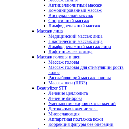
Антицеллюлитный массаж
Комбинированный массаж
Висцеральный массаж
Спортивный массаж
Лимфодренажный массаж
Массаж лица
Медицинский массаж лица
Пластический массаж лица
Лимфодренажный массаж лица
Лифтинг-массаж лица
Массаж головы и шеи
Массаж головы
Массаж головы для стимуляции роста
волос
Расслабляющий массаж головы
Массаж шеи (ШВЗ)
Beautylizer STT
Лечение целлюлита
Лечение фиброза
Уменьшение жировых отложений
Детокс-омоложение тела
Миорелаксация
Аппаратная подтяжка кожи
Коррекция фигуры без операции