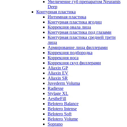
Увеличение губ препаратом Neuramis
Deep
Контурная пластика
Интимная пластика
Контурная пластика ягодиц
Коррекция овала лица
Контурная пластика под глазами
Контурная пластика средней трети
лица
Армирование лица филлерами
Коррекция подбородка
Коррекция носа
Коррекция скул филлерами
Aliaxin GP
Aliaxin EV
Aliaxin SR
Juvederm Voluma
Radiesse
Stylage XL
AestheFill
Belotero Balance
Belotero Intense
Belotero Soft
Belotero Volume
Soprano