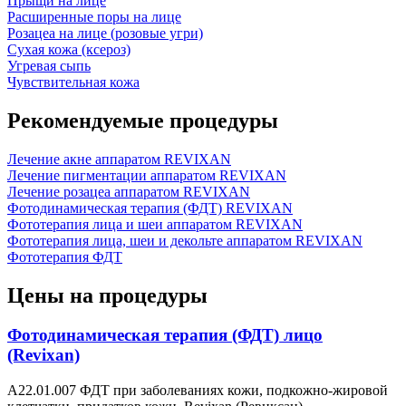
Прыщи на лице
Расширенные поры на лице
Розацеа на лице (розовые угри)
Сухая кожа (ксероз)
Угревая сыпь
Чувствительная кожа
Рекомендуемые процедуры
Лечение акне аппаратом REVIXAN
Лечение пигментации аппаратом REVIXAN
Лечение розацеа аппаратом REVIXAN
Фотодинамическая терапия (ФДТ) REVIXAN
Фототерапия лица и шеи аппаратом REVIXAN
Фототерапия лица, шеи и декольте аппаратом REVIXAN
Фототерапия ФДТ
Цены на процедуры
Фотодинамическая терапия (ФДТ) лицо
(Revixan)
А22.01.007 ФДТ при заболеваниях кожи, подкожно-жировой