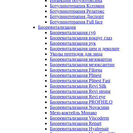
Инъекции ботулотоксина
Ботулинотерапия Ксеомин
Ботулинотерапия Релатокс
Ботулинотерапия Диспорт
Ботулинотерапия Full face
Биоревитализация
Биоревитализация губ
Биоревитализация вокруг глаз
Биоревитализация рук
Биоревитализация шеи и декольте
Уколы пептидов для лица
Биоревитализация мезовартон
Биоревитализация мезоксантин
Биоревитализация Filorga
Биоревитализация Plinest
Биоревитализация Plinest Fast
Биоревитализация Revi Silk
Биоревитализация Revi strong
Биоревитализация Revi eye
Биоревитализация PROFHILO
Биоревитализация Novacutan
Мезо-коктейль Монако
Биоревитализация Viscoderm
Биоревитализация Repart
Биоревитализация Hyalrepair