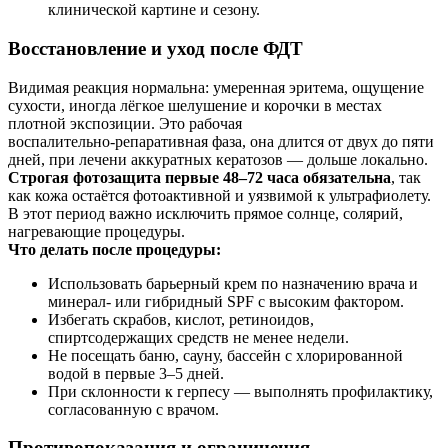
клинической картине и сезону.
Восстановление и уход после ФДТ
Видимая реакция нормальна: умеренная эритема, ощущение
сухости, иногда лёгкое шелушение и корочки в местах
плотной экспозиции. Это рабочая
воспалительно‑репаративная фаза, она длится от двух до пяти
дней, при лечени аккуратных кератозов — дольше локально.
Строгая фотозащита первые 48–72 часа обязательна
, так
как кожа остаётся фотоактивной и уязвимой к ультрафиолету.
В этот период важно исключить прямое солнце, солярий,
нагревающие процедуры.
Что делать после процедуры:
Использовать барьерный крем по назначению врача и
минерал‑ или гибридный SPF с высоким фактором.
Избегать скрабов, кислот, ретиноидов,
спиртсодержащих средств не менее недели.
Не посещать баню, сауну, бассейн с хлорированной
водой в первые 3–5 дней.
При склонности к герпесу — выполнять профилактику,
согласованную с врачом.
Противопоказания и ограничения