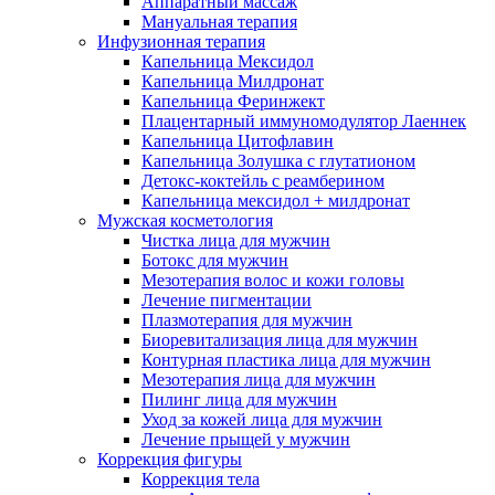
Аппаратный массаж
Мануальная терапия
Инфузионная терапия
Капельница Мексидол
Капельница Милдронат
Капельница Феринжект
Плацентарный иммуномодулятор Лаеннек
Капельница Цитофлавин
Капельница Золушка с глутатионом
Детокс-коктейль с реамберином
Капельница мексидол + милдронат
Мужская косметология
Чистка лица для мужчин
Ботокс для мужчин
Мезотерапия волос и кожи головы
Лечение пигментации
Плазмотерапия для мужчин
Биоревитализация лица для мужчин
Контурная пластика лица для мужчин
Мезотерапия лица для мужчин
Пилинг лица для мужчин
Уход за кожей лица для мужчин
Лечение прыщей у мужчин
Коррекция фигуры
Коррекция тела