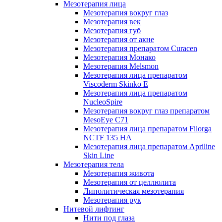
Мезотерапия лица
Мезотерапия вокруг глаз
Мезотерапия век
Мезотерапия губ
Мезотерапия от акне
Мезотерапия препаратом Curacen
Мезотерапия Монако
Мезотерапия Melsmon
Мезотерапия лица препаратом
Viscoderm Skinko E
Мезотерапия лица препаратом
NucleoSpire
Мезотерапия вокруг глаз препаратом
MesoEye С71
Мезотерапия лица препаратом Filorga
NCTF 135 HA
Мезотерапия лица препаратом Apriline
Skin Line
Мезотерапия тела
Мезотерапия живота
Мезотерапия от целлюлита
Липолитическая мезотерапия
Мезотерапия рук
Нитевой лифтинг
Нити под глаза