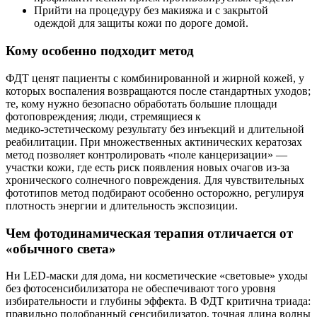
Прийти на процедуру без макияжа и с закрытой
одеждой для защиты кожи по дороге домой.
Кому особенно подходит метод
ФДТ ценят пациенты с комбинированной и жирной кожей, у
которых воспаления возвращаются после стандартных уходов;
те, кому нужно безопасно обработать большие площади
фотоповреждения; люди, стремящиеся к
медико‑эстетическому результату без инъекций и длительной
реабилитации. При множественных актинических кератозах
метод позволяет контролировать «поле канцеризации» —
участки кожи, где есть риск появления новых очагов из‑за
хронического солнечного повреждения. Для чувствительных
фототипов метод подбирают особенно осторожно, регулируя
плотность энергии и длительность экспозиции.
Чем фотодинамическая терапия отличается от
«обычного света»
Ни LED‑маски для дома, ни косметические «световые» уходы
без фотосенсибилизатора не обеспечивают того уровня
избирательности и глубины эффекта. В ФДТ критична триада:
правильно подобранный сенсибилизатор, точная длина волны