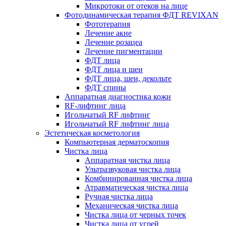
Микротоки от отеков на лице
Фотодинамическая терапия ФДТ REVIXAN
Фототерапия
Лечение акне
Лечение розацеа
Лечение пигментации
ФДТ лица
ФДТ лица и шеи
ФДТ лица, шеи, декольте
ФДТ спины
Аппаратная диагностика кожи
RF-лифтинг лица
Игольчатый RF лифтинг
Игольчатый RF лифтинг лица
Эстетическая косметология
Компьютерная дерматоскопия
Чистка лица
Аппаратная чистка лица
Ультразвуковая чистка лица
Комбинированная чистка лица
Атравматическая чистка лица
Ручная чистка лица
Механическая чистка лица
Чистка лица от черных точек
Чистка лица от угрей