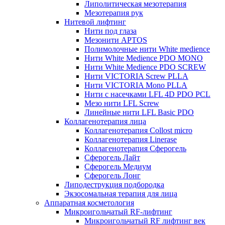
Липолитическая мезотерапия
Мезотерапия рук
Нитевой лифтинг
Нити под глаза
Мезонити APTOS
Полимолочные нити White medience
Нити White Medience PDO MONO
Нити White Medience PDO SCREW
Нити VICTORIA Screw PLLA
Нити VICTORIA Mono PLLA
Нити с насечками LFL 4D PDO PCL
Мезо нити LFL Screw
Линейные нити LFL Basic PDO
Коллагенотерапия лица
Коллагенотерапия Collost micro
Коллагенотерапия Linerase
Коллагенотерапия Сферогель
Сферогель Лайт
Сферогель Медиум
Сферогель Лонг
Липодеструкция подбородка
Экзосомальная терапия для лица
Аппаратная косметология
Микроигольчатый RF-лифтинг
Микроигольчатый RF лифтинг век