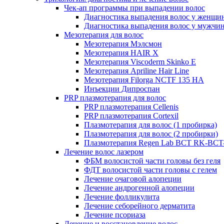
Чек-ап программы при выпадении волос
Диагностика выпадения волос у женщи
Диагностика выпадения волос у мужчи
Мезотерапия для волос
Мезотерапия Мэлсмон
Мезотерапия HAIR X
Мезотерапия Viscoderm Skinko E
Мезотерапия Apriline Hair Line
Мезотерапия Filorga NCTF 135 HA
Инъекции Дипроспан
PRP плазмотерапия для волос
PRP плазмотерапия Cellenis
PRP плазмотерапия Cortexil
Плазмотерапия для волос (1 пробирка)
Плазмотерапия для волос (2 пробирки)
Плазмотерапия Regen Lab BCT RK-BCT-
Лечение волос лазером
ФБМ волосистой части головы без геля
ФДТ волосистой части головы с гелем
Лечение очаговой алопеции
Лечение андрогенной алопеции
Лечение фолликулита
Лечение себорейного дерматита
Лечение псориаза
Лечение и восстановление волос