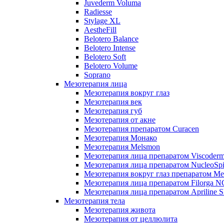
Juvederm Voluma
Radiesse
Stylage XL
AestheFill
Belotero Balance
Belotero Intense
Belotero Soft
Belotero Volume
Soprano
Мезотерапия лица
Мезотерапия вокруг глаз
Мезотерапия век
Мезотерапия губ
Мезотерапия от акне
Мезотерапия препаратом Curacen
Мезотерапия Монако
Мезотерапия Melsmon
Мезотерапия лица препаратом Viscoderm
Мезотерапия лица препаратом NucleoSpi
Мезотерапия вокруг глаз препаратом M
Мезотерапия лица препаратом Filorga 
Мезотерапия лица препаратом Apriline S
Мезотерапия тела
Мезотерапия живота
Мезотерапия от целлюлита