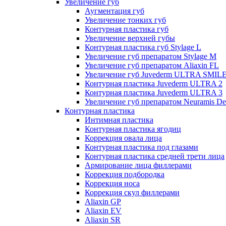
Увеличение губ
Аугментация губ
Увеличение тонких губ
Контурная пластика губ
Увеличение верхней губы
Контурная пластика губ Stylage L
Увеличение губ препаратом Stylage M
Увеличение губ препаратом Aliaxin FL
Увеличение губ Juvederm ULTRA SMIL
Контурная пластика Juvederm ULTRA 2
Контурная пластика Juvederm ULTRA 3
Увеличение губ препаратом Neuramis De
Контурная пластика
Интимная пластика
Контурная пластика ягодиц
Коррекция овала лица
Контурная пластика под глазами
Контурная пластика средней трети лица
Армирование лица филлерами
Коррекция подбородка
Коррекция носа
Коррекция скул филлерами
Aliaxin GP
Aliaxin EV
Aliaxin SR