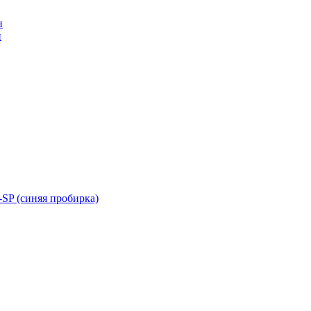
н
н
SP (синяя пробирка)