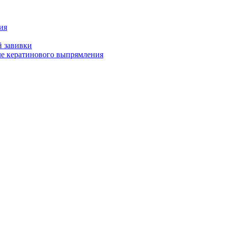
ия
й завивки
ле кератинового выпрямления