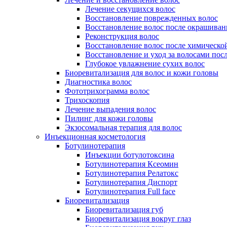
Лечение секущихся волос
Восстановление поврежденных волос
Восстановление волос после окрашиван
Реконструкция волос
Восстановление волос после химическо
Восстановление и уход за волосами пос
Глубокое увлажнение сухих волос
Биоревитализация для волос и кожи головы
Диагностика волос
Фототрихограмма волос
Трихоскопия
Лечение выпадения волос
Пилинг для кожи головы
Экзосомальная терапия для волос
Инъекционная косметология
Ботулинотерапия
Инъекции ботулотоксина
Ботулинотерапия Ксеомин
Ботулинотерапия Релатокс
Ботулинотерапия Диспорт
Ботулинотерапия Full face
Биоревитализация
Биоревитализация губ
Биоревитализация вокруг глаз