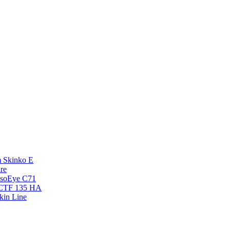
 Skinko E
re
esoEye С71
NCTF 135 HA
kin Line