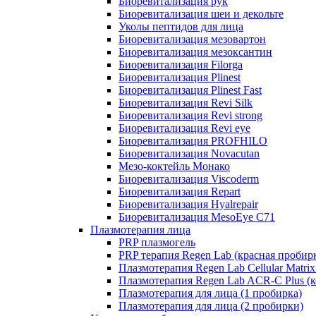
Биоревитализация рук
Биоревитализация шеи и декольте
Уколы пептидов для лица
Биоревитализация мезовартон
Биоревитализация мезоксантин
Биоревитализация Filorga
Биоревитализация Plinest
Биоревитализация Plinest Fast
Биоревитализация Revi Silk
Биоревитализация Revi strong
Биоревитализация Revi eye
Биоревитализация PROFHILO
Биоревитализация Novacutan
Мезо-коктейль Монако
Биоревитализация Viscoderm
Биоревитализация Repart
Биоревитализация Hyalrepair
Биоревитализация MesoEye C71
Плазмотерапия лица
PRP плазмогель
PRP терапия Regen Lab (красная пробир
Плазмотерапия Regen Lab Cellular Matrix
Плазмотерапия Regen Lab ACR-C Plus (к
Плазмотерапия для лица (1 пробирка)
Плазмотерапия для лица (2 пробирки)