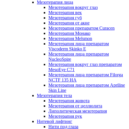
Мезотерапия лица
Мезотерапия вокруг глаз
Мезотерапия век
Мезотерапия губ
Мезотерапия от акне
Мезотерапия препаратом Curacen
Мезотерапия Монако
Мезотерапия Melsmon
Мезотерапия лица препаратом
Viscoderm Skinko E
Мезотерапия лица препаратом
NucleoSpire
Мезотерапия вокруг глаз препаратом
MesoEye С71
Мезотерапия лица препаратом Filorga
NCTF 135 HA
Мезотерапия лица препаратом Apriline
Skin Line
Мезотерапия тела
Мезотерапия живота
Мезотерапия от целлюлита
Липолитическая мезотерапия
Мезотерапия рук
Нитевой лифтинг
Нити под глаза