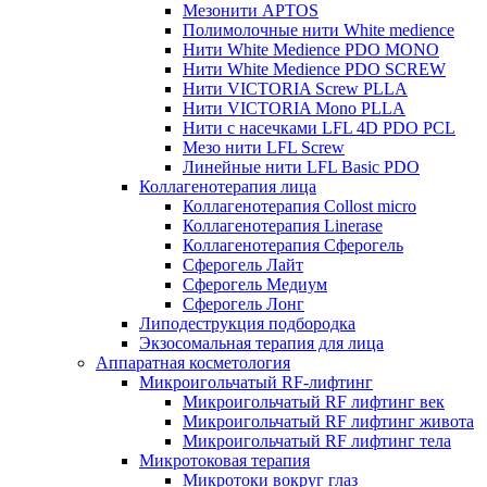
Мезонити APTOS
Полимолочные нити White medience
Нити White Medience PDO MONO
Нити White Medience PDO SCREW
Нити VICTORIA Screw PLLA
Нити VICTORIA Mono PLLA
Нити с насечками LFL 4D PDO PCL
Мезо нити LFL Screw
Линейные нити LFL Basic PDO
Коллагенотерапия лица
Коллагенотерапия Collost micro
Коллагенотерапия Linerase
Коллагенотерапия Сферогель
Сферогель Лайт
Сферогель Медиум
Сферогель Лонг
Липодеструкция подбородка
Экзосомальная терапия для лица
Аппаратная косметология
Микроигольчатый RF-лифтинг
Микроигольчатый RF лифтинг век
Микроигольчатый RF лифтинг живота
Микроигольчатый RF лифтинг тела
Микротоковая терапия
Микротоки вокруг глаз