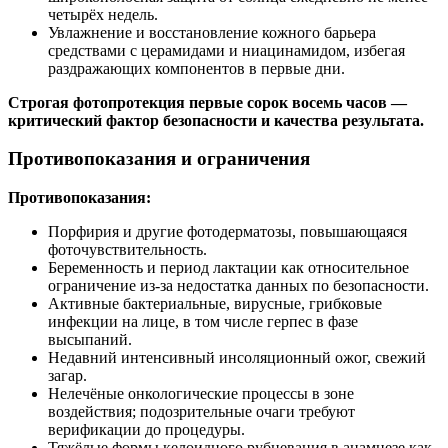
четырёх недель.
Увлажнение и восстановление кожного барьера
средствами с церамидами и ниацинамидом, избегая
раздражающих компонентов в первые дни.
Строгая фотопротекция первые сорок восемь часов —
критический фактор безопасности и качества результата.
Противопоказания и ограничения
Противопоказания:
Порфирия и другие фотодерматозы, повышающаяся
фоточувствительность.
Беременность и период лактации как относительное
ограничение из‑за недостатка данных по безопасности.
Активные бактериальные, вирусные, грибковые
инфекции на лице, в том числе герпес в фазе
высыпаний.
Недавний интенсивный инсоляционный ожог, свежий
загар.
Нелечёные онкологические процессы в зоне
воздействия; подозрительные очаги требуют
верификации до процедуры.
Тяжёлые формы келоидного рубцевания в анамнезе как