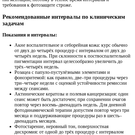
требования к фотозащите строже.
Рекомендованные интервалы по клиническим
задачам
Показания и интервалы:
Акне воспалительное и себорейная кожа: курс обычно
от двух до четырёх процедур с интервалом от двух до
четырёх недель. При склонности к поствоспалительной
пигментации интервал целесообразно увеличить до
трёх–четырёх недель.
Розацеа с папуло-пустулёзными элементами и
фоноэритемой: как правило, две–три процедуры через
три–четыре недели с оценкой устойчивости ремиссии
между сеансами.
Актинические кератозы и полевая канцеризация: один
сеанс может быть достаточен; при сохранении очагов
повтор через восемь–двенадцать недель. Для дневной
фотодинамической терапии допустим повтор через три
месяца и поддерживающие процедуры раз в шесть–
двенадцать месяцев.
Фотостарение, неровный тон, поверхностная
дисхромия: от одной до трёх процедур с интервалом