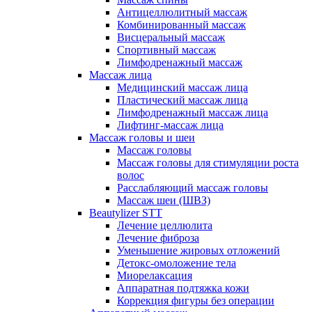
Антицеллюлитный массаж
Комбинированный массаж
Висцеральный массаж
Спортивный массаж
Лимфодренажный массаж
Массаж лица
Медицинский массаж лица
Пластический массаж лица
Лимфодренажный массаж лица
Лифтинг-массаж лица
Массаж головы и шеи
Массаж головы
Массаж головы для стимуляции роста
волос
Расслабляющий массаж головы
Массаж шеи (ШВЗ)
Beautylizer STT
Лечение целлюлита
Лечение фиброза
Уменьшение жировых отложений
Детокс-омоложение тела
Миорелаксация
Аппаратная подтяжка кожи
Коррекция фигуры без операции