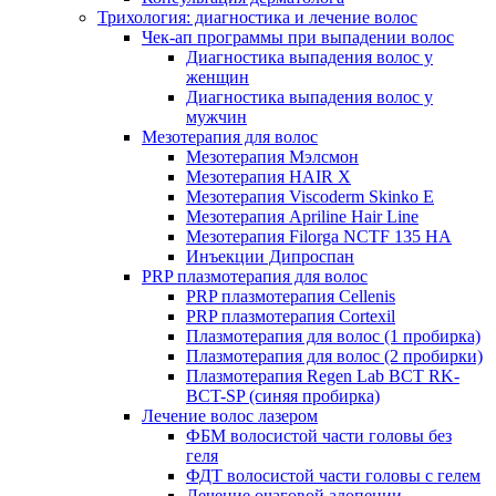
Трихология: диагностика и лечение волос
Чек-ап программы при выпадении волос
Диагностика выпадения волос у
женщин
Диагностика выпадения волос у
мужчин
Мезотерапия для волос
Мезотерапия Мэлсмон
Мезотерапия HAIR X
Мезотерапия Viscoderm Skinko E
Мезотерапия Apriline Hair Line
Мезотерапия Filorga NCTF 135 HA
Инъекции Дипроспан
PRP плазмотерапия для волос
PRP плазмотерапия Cellenis
PRP плазмотерапия Cortexil
Плазмотерапия для волос (1 пробирка)
Плазмотерапия для волос (2 пробирки)
Плазмотерапия Regen Lab BCT RK-
BCT-SP (синяя пробирка)
Лечение волос лазером
ФБМ волосистой части головы без
геля
ФДТ волосистой части головы с гелем
Лечение очаговой алопеции