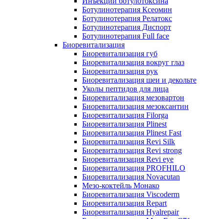
Инъекции ботулотоксина
Ботулинотерапия Ксеомин
Ботулинотерапия Релатокс
Ботулинотерапия Диспорт
Ботулинотерапия Full face
Биоревитализация
Биоревитализация губ
Биоревитализация вокруг глаз
Биоревитализация рук
Биоревитализация шеи и декольте
Уколы пептидов для лица
Биоревитализация мезовартон
Биоревитализация мезоксантин
Биоревитализация Filorga
Биоревитализация Plinest
Биоревитализация Plinest Fast
Биоревитализация Revi Silk
Биоревитализация Revi strong
Биоревитализация Revi eye
Биоревитализация PROFHILO
Биоревитализация Novacutan
Мезо-коктейль Монако
Биоревитализация Viscoderm
Биоревитализация Repart
Биоревитализация Hyalrepair