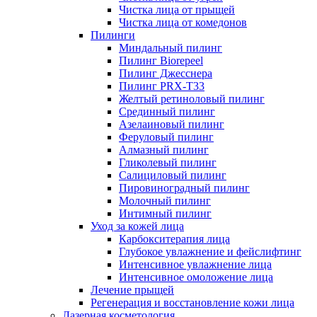
Чистка лица от прыщей
Чистка лица от комедонов
Пилинги
Миндальный пилинг
Пилинг Biorepeel
Пилинг Джесснера
Пилинг PRX-T33
Желтый ретиноловый пилинг
Срединный пилинг
Азелаиновый пилинг
Феруловый пилинг
Алмазный пилинг
Гликолевый пилинг
Салициловый пилинг
Пировиноградный пилинг
Молочный пилинг
Интимный пилинг
Уход за кожей лица
Карбокситерапия лица
Глубокое увлажнение и фейслифтинг
Интенсивное увлажнение лица
Интенсивное омоложение лица
Лечение прыщей
Регенерация и восстановление кожи лица
Лазерная косметология