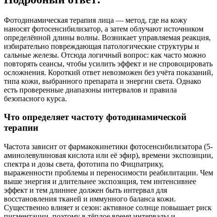
Фотодинамическая терапия лица — метод, где на кожу
наносят фотосенсибилизатор, а затем облучают источником
определённой длины волны. Возникает управляемая реакция,
избирательно повреждающая патологические структуры и
сальные железы. Отсюда логичный вопрос: как часто можно
повторять сеансы, чтобы усилить эффект и не спровоцировать
осложнения. Короткий ответ невозможен без учёта показаний,
типа кожи, выбранного препарата и энергии света. Однако
есть проверенные диапазоны интервалов и правила
безопасного курса.
Что определяет частоту фотодинамической
терапии
Частота зависит от фармакокинетики фотосенсибилизатора (5-
аминолевулиновая кислота или её эфир), времени экспозиции,
спектра и дозы света, фототипа по Фицпатрику,
выраженности проблемы и переносимости реабилитации. Чем
выше энергия и длительнее экспозиция, тем интенсивнее
эффект и тем длиннее должен быть интервал для
восстановления тканей и иммунного баланса кожи.
Существенно влияет и сезон: активное солнце повышает риск
пигментации, поэтому в тёплое время интервалы и