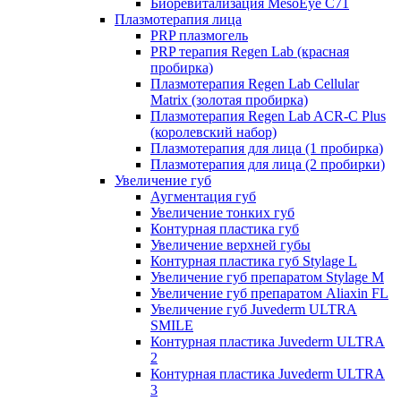
Биоревитализация MesoEye C71
Плазмотерапия лица
PRP плазмогель
PRP терапия Regen Lab (красная
пробирка)
Плазмотерапия Regen Lab Cellular
Matrix (золотая пробирка)
Плазмотерапия Regen Lab ACR-C Plus
(королевский набор)
Плазмотерапия для лица (1 пробирка)
Плазмотерапия для лица (2 пробирки)
Увеличение губ
Аугментация губ
Увеличение тонких губ
Контурная пластика губ
Увеличение верхней губы
Контурная пластика губ Stylage L
Увеличение губ препаратом Stylage M
Увеличение губ препаратом Aliaxin FL
Увеличение губ Juvederm ULTRA
SMILE
Контурная пластика Juvederm ULTRA
2
Контурная пластика Juvederm ULTRA
3