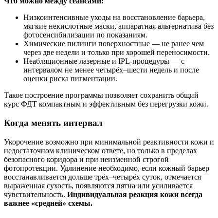
Что можно между сеансами:
Низкоинтенсивные уходы на восстановление барьера,
мягкие некислотные маски, аппаратная альтернатива без
фотосенсибилизации по показаниям.
Химические пилинги поверхностные — не ранее чем
через две недели и только при хорошей переносимости.
Неабляционные лазерные и IPL‑процедуры — с
интервалом не менее четырёх–шести недель и после
оценки риска пигментации.
Такое построение программы позволяет сохранить общий
курс ФДТ компактным и эффективным без перегрузки кожи.
Когда менять интервал
Укорочение возможно при минимальной реактивности кожи и
недостаточном клиническом ответе, но только в пределах
безопасного коридора и при неизменной строгой
фотопротекции. Удлинение необходимо, если кожный барьер
восстанавливается дольше трёх–четырёх суток, отмечается
выраженная сухость, появляются пятна или усиливается
чувствительность.
Индивидуальная реакция кожи всегда
важнее «средней» схемы.