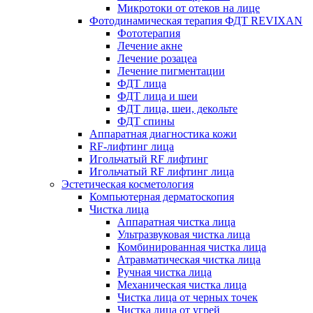
Микротоки от отеков на лице
Фотодинамическая терапия ФДТ REVIXAN
Фототерапия
Лечение акне
Лечение розацеа
Лечение пигментации
ФДТ лица
ФДТ лица и шеи
ФДТ лица, шеи, декольте
ФДТ спины
Аппаратная диагностика кожи
RF-лифтинг лица
Игольчатый RF лифтинг
Игольчатый RF лифтинг лица
Эстетическая косметология
Компьютерная дерматоскопия
Чистка лица
Аппаратная чистка лица
Ультразвуковая чистка лица
Комбинированная чистка лица
Атравматическая чистка лица
Ручная чистка лица
Механическая чистка лица
Чистка лица от черных точек
Чистка лица от угрей