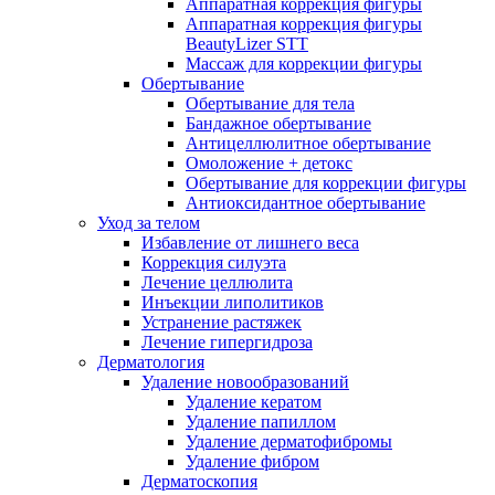
Аппаратная коррекция фигуры
Аппаратная коррекция фигуры
BeautyLizer STT
Массаж для коррекции фигуры
Обертывание
Обертывание для тела
Бандажное обертывание
Антицеллюлитное обертывание
Омоложение + детокс
Обертывание для коррекции фигуры
Антиоксидантное обертывание
Уход за телом
Избавление от лишнего веса
Коррекция силуэта
Лечение целлюлита
Инъекции липолитиков
Устранение растяжек
Лечение гипергидроза
Дерматология
Удаление новообразований
Удаление кератом
Удаление папиллом
Удаление дерматофибромы
Удаление фибром
Дерматоскопия