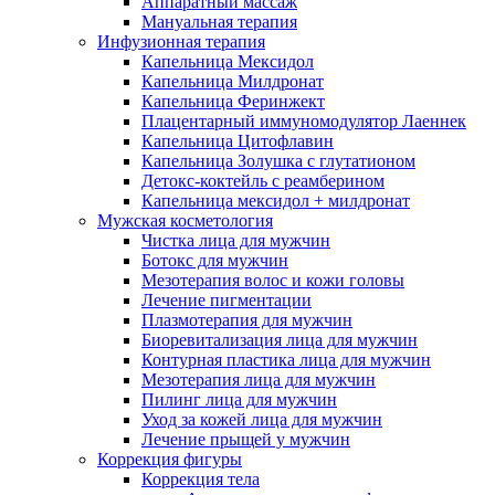
Аппаратный массаж
Мануальная терапия
Инфузионная терапия
Капельница Мексидол
Капельница Милдронат
Капельница Феринжект
Плацентарный иммуномодулятор Лаеннек
Капельница Цитофлавин
Капельница Золушка с глутатионом
Детокс-коктейль с реамберином
Капельница мексидол + милдронат
Мужская косметология
Чистка лица для мужчин
Ботокс для мужчин
Мезотерапия волос и кожи головы
Лечение пигментации
Плазмотерапия для мужчин
Биоревитализация лица для мужчин
Контурная пластика лица для мужчин
Мезотерапия лица для мужчин
Пилинг лица для мужчин
Уход за кожей лица для мужчин
Лечение прыщей у мужчин
Коррекция фигуры
Коррекция тела