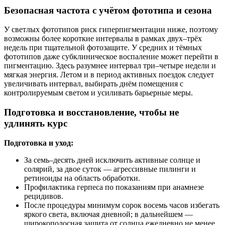
Безопасная частота с учётом фототипа и сезона
У светлых фототипов риск гиперпигментации ниже, поэтому
возможны более короткие интервалы в рамках двух–трёх
недель при тщательной фотозащите. У средних и тёмных
фототипов даже субклиническое воспаление может перейти в
пигментацию. Здесь разумнее интервал три–четыре недели и
мягкая энергия. Летом и в период активных поездок следует
увеличивать интервал, выбирать днём помещения с
контролируемым светом и усиливать барьерные меры.
Подготовка и восстановление, чтобы не
удлинять курс
Подготовка и уход:
За семь–десять дней исключить активные солнце и
солярий, за двое суток — агрессивные пилинги и
ретиноиды на область обработки.
Профилактика герпеса по показаниям при анамнезе
рецидивов.
После процедуры минимум сорок восемь часов избегать
яркого света, включая дневной; в дальнейшем —
широкополосная защита от солнца ежедневно не менее