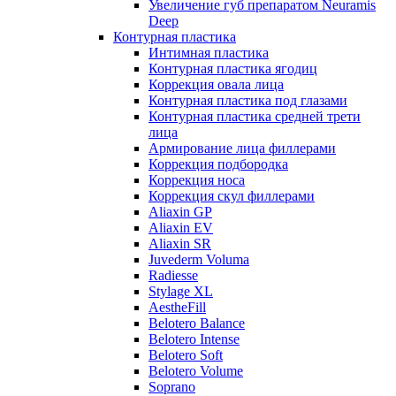
Увеличение губ препаратом Neuramis
Deep
Контурная пластика
Интимная пластика
Контурная пластика ягодиц
Коррекция овала лица
Контурная пластика под глазами
Контурная пластика средней трети
лица
Армирование лица филлерами
Коррекция подбородка
Коррекция носа
Коррекция скул филлерами
Aliaxin GP
Aliaxin EV
Aliaxin SR
Juvederm Voluma
Radiesse
Stylage XL
AestheFill
Belotero Balance
Belotero Intense
Belotero Soft
Belotero Volume
Soprano