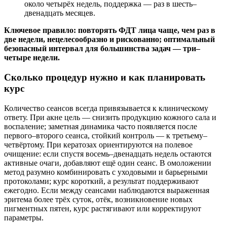
около четырёх недель, поддержка — раз в шесть–
двенадцать месяцев.
Ключевое правило: повторять ФДТ лица чаще, чем раз в
две недели, нецелесообразно и рискованно; оптимальный
безопасный интервал для большинства задач — три–
четыре недели.
Сколько процедур нужно и как планировать
курс
Количество сеансов всегда привязывается к клиническому
ответу. При акне цель — снизить продукцию кожного сала и
воспаление; заметная динамика часто появляется после
первого–второго сеанса, стойкий контроль — к третьему–
четвёртому. При кератозах ориентируются на полевое
очищение: если спустя восемь–двенадцать недель остаются
активные очаги, добавляют ещё один сеанс. В омоложении
метод разумно комбинировать с уходовыми и барьерными
протоколами; курс короткий, а результат поддерживают
ежегодно. Если между сеансами наблюдаются выраженная
эритема более трёх суток, отёк, возникновение новых
пигментных пятен, курс растягивают или корректируют
параметры.