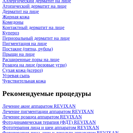
Аллергический дерматит на лице
Атопический дерматит на лице
Дерматит на лице
Жирная кожа
Комедоны
Контактный дерматит на лице
Купероз
Периоральный дерматит на лице
Пигментация на лице
Постакне (пятна, рубцы)
Прыщи на лице
Расширенные поры на лице
Розацеа на лице (розовые угри)
Сухая кожа (ксероз)
Угревая сыпь
Чувствительная кожа
Рекомендуемые процедуры
Лечение акне аппаратом REVIXAN
Лечение пигментации аппаратом REVIXAN
Лечение розацеа аппаратом REVIXAN
Фотодинамическая терапия (ФДТ) REVIXAN
Фототерапия лица и шеи аппаратом REVIXAN
Фототерапия лица, шеи и декольте аппаратом REVIXAN