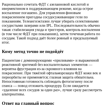
Рационально сочетать ФДТ с азелаиновой кислотой и
ивермектином в поддерживающем режиме, когда острое
воспаление погашено. Для управления фоновым
покраснением пригодны сосудосуживающие гели по
показаниям. Телеангиэктазии лучше убирать селективными
сосудистыми лазерами или IPL. Последовательность обычно
такая: стабилизация ухода и триггеров, контроль воспаления
(в том числе ФДТ при показаниях), затем точечная работа по
сосудам. Такой подход даёт более ровный и предсказуемый
итог.
Кому метод точно не подойдёт
Пациентам с доминирующими «приливами» и выраженной
реактивной эритемой без воспалительных элементов —
вероятна фрустрация из‑за скромного влияния на
покраснение. При тяжёлой офтальморозацеа ФДТ кожи век и
периорбиты не применяется; глазная защита обязательна.
Непостоянная готовность соблюдать фотогигиену после
сеанса — повод отложить процедуру. Если ожидается
«удаление всех сосудов за один раз», лучше сразу рассмотреть
альтернативы.
Ответ на главный вопрос