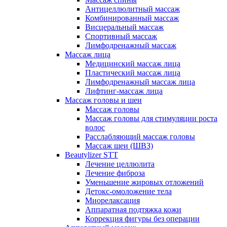
Антицеллюлитный массаж
Комбинированный массаж
Висцеральный массаж
Спортивный массаж
Лимфодренажный массаж
Массаж лица
Медицинский массаж лица
Пластический массаж лица
Лимфодренажный массаж лица
Лифтинг-массаж лица
Массаж головы и шеи
Массаж головы
Массаж головы для стимуляции роста
волос
Расслабляющий массаж головы
Массаж шеи (ШВЗ)
Beautylizer STT
Лечение целлюлита
Лечение фиброза
Уменьшение жировых отложений
Детокс-омоложение тела
Миорелаксация
Аппаратная подтяжка кожи
Коррекция фигуры без операции