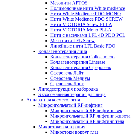
Мезонити APTOS
Полимолочные нити White medience
Нити White Medience PDO MONO
Нити White Medience PDO SCREW
Нити VICTORIA Screw PLLA
Нити VICTORIA Mono PLLA
Нити с насечками LFL 4D PDO PCL
Мезо нити LFL Screw
Линейные нити LFL Basic PDO
Коллагенотерапия лица
Коллагенотерапия Collost micro
Коллагенотерапия Linerase
Коллагенотерапия Сферогель
Сферогель Лайт
Сферогель Медиум
Сферогель Лонг
Липодеструкция подбородка
Экзосомальная терапия для лица
Аппаратная косметология
Микроигольчатый RF-лифтинг
Микроигольчатый RF лифтинг век
Микроигольчатый RF лифтинг живота
Микроигольчатый RF лифтинг тела
Микротоковая терапия
Микротоки вокруг глаз