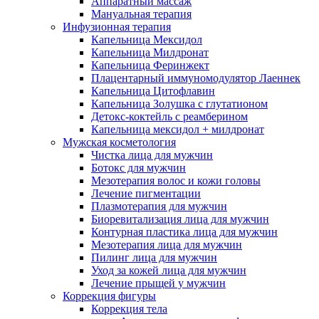
Аппаратный массаж
Мануальная терапия
Инфузионная терапия
Капельница Мексидол
Капельница Милдронат
Капельница Феринжект
Плацентарный иммуномодулятор Лаеннек
Капельница Цитофлавин
Капельница Золушка с глутатионом
Детокс-коктейль с реамберином
Капельница мексидол + милдронат
Мужская косметология
Чистка лица для мужчин
Ботокс для мужчин
Мезотерапия волос и кожи головы
Лечение пигментации
Плазмотерапия для мужчин
Биоревитализация лица для мужчин
Контурная пластика лица для мужчин
Мезотерапия лица для мужчин
Пилинг лица для мужчин
Уход за кожей лица для мужчин
Лечение прыщей у мужчин
Коррекция фигуры
Коррекция тела