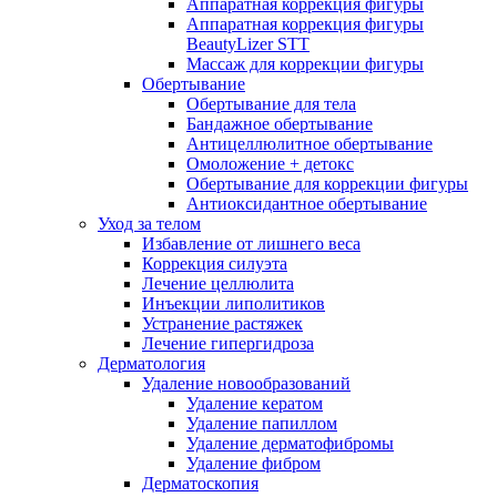
Аппаратная коррекция фигуры
Аппаратная коррекция фигуры
BeautyLizer STT
Массаж для коррекции фигуры
Обертывание
Обертывание для тела
Бандажное обертывание
Антицеллюлитное обертывание
Омоложение + детокс
Обертывание для коррекции фигуры
Антиоксидантное обертывание
Уход за телом
Избавление от лишнего веса
Коррекция силуэта
Лечение целлюлита
Инъекции липолитиков
Устранение растяжек
Лечение гипергидроза
Дерматология
Удаление новообразований
Удаление кератом
Удаление папиллом
Удаление дерматофибромы
Удаление фибром
Дерматоскопия