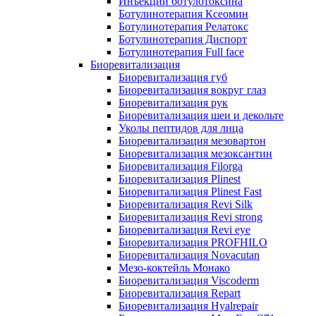
Инъекции ботулотоксина
Ботулинотерапия Ксеомин
Ботулинотерапия Релатокс
Ботулинотерапия Диспорт
Ботулинотерапия Full face
Биоревитализация
Биоревитализация губ
Биоревитализация вокруг глаз
Биоревитализация рук
Биоревитализация шеи и декольте
Уколы пептидов для лица
Биоревитализация мезовартон
Биоревитализация мезоксантин
Биоревитализация Filorga
Биоревитализация Plinest
Биоревитализация Plinest Fast
Биоревитализация Revi Silk
Биоревитализация Revi strong
Биоревитализация Revi eye
Биоревитализация PROFHILO
Биоревитализация Novacutan
Мезо-коктейль Монако
Биоревитализация Viscoderm
Биоревитализация Repart
Биоревитализация Hyalrepair