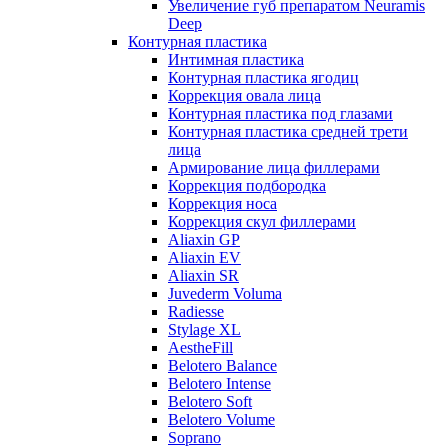
Увеличение губ препаратом Neuramis
Deep
Контурная пластика
Интимная пластика
Контурная пластика ягодиц
Коррекция овала лица
Контурная пластика под глазами
Контурная пластика средней трети
лица
Армирование лица филлерами
Коррекция подбородка
Коррекция носа
Коррекция скул филлерами
Aliaxin GP
Aliaxin EV
Aliaxin SR
Juvederm Voluma
Radiesse
Stylage XL
AestheFill
Belotero Balance
Belotero Intense
Belotero Soft
Belotero Volume
Soprano