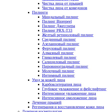
Чистка лица от прыщей
Чистка лица от комедонов
Пилинги
Миндальный пилинг
Пилинг Biorepeel
Пилинг Джесснера
Пилинг PRX-T33
Желтый ретиноловый пилинг
Срединный пилинг
Азелаиновый пилинг
Феруловый пилинг
Алмазный пилинг
Гликолевый пилинг
Салициловый пилинг
Пировиноградный пилинг
Молочный пилинг
Интимный пилинг
Уход за кожей лица
Карбокситерапия лица
Глубокое увлажнение и фейслифтинг
Интенсивное увлажнение лица
Интенсивное омоложение лица
Лечение прыщей
Регенерация и восстановление кожи лица
Лазерная косметология