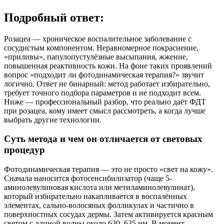
Подробный ответ:
Розацеа — хроническое воспалительное заболевание с
сосудистым компонентом. Неравномерное покраснение,
«приливы», папулопустулёзные высыпания, жжение,
повышенная реактивность кожи. На фоне таких проявлений
вопрос «подходит ли фотодинамическая терапия?» звучит
логично. Ответ не бинарный: метод работает избирательно,
требует точного подбора параметров и не подходит всем.
Ниже — профессиональный разбор, что реально даёт ФДТ
при розацеа, кому имеет смысл рассмотреть, а когда лучше
выбрать другие технологии.
Суть метода и чем он отличается от световых
процедур
Фотодинамическая терапия — это не просто «свет на кожу».
Сначала наносится фотосенсибилизатор (чаще 5-
аминолевулиновая кислота или метиламинолевулинат),
который избирательно накапливается в воспалённых
элементах, сально-волосяных фолликулах и частично в
поверхностных сосудах дермы. Затем активируется красным
светом с длиной волны около 630–635 нм. В момент