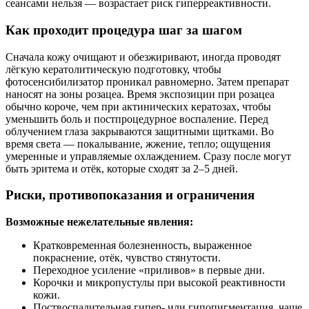
сеансами нельзя — возрастает риск гиперреактивности.
Как проходит процедура шаг за шагом
Сначала кожу очищают и обезжиривают, иногда проводят
лёгкую кератолитическую подготовку, чтобы
фотосенсибилизатор проникал равномерно. Затем препарат
наносят на зоны розацеа. Время экспозиции при розацеа
обычно короче, чем при актинических кератозах, чтобы
уменьшить боль и постпроцедурное воспаление. Перед
облучением глаза закрываются защитными щитками. Во
время света — покалывание, жжение, тепло; ощущения
умеренные и управляемые охлаждением. Сразу после могут
быть эритема и отёк, которые сходят за 2–5 дней.
Риски, противопоказания и ограничения
Возможные нежелательные явления:
Кратковременная болезненность, выраженное
покраснение, отёк, чувство стянутости.
Переходное усиление «приливов» в первые дни.
Корочки и микропустулы при высокой реактивности
кожи.
Поствоспалительная гипер- или гипопигментация, чаще