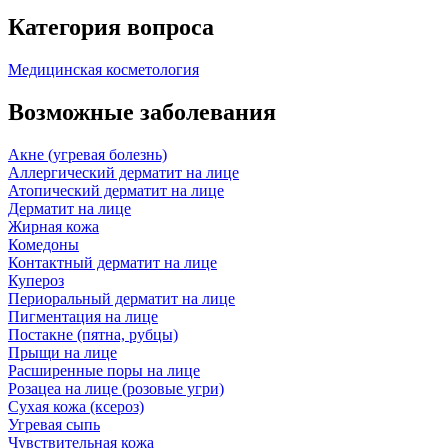
Категория вопроса
Медицинская косметология
Возможные заболевания
Акне (угревая болезнь)
Аллергический дерматит на лице
Атопический дерматит на лице
Дерматит на лице
Жирная кожа
Комедоны
Контактный дерматит на лице
Купероз
Периоральный дерматит на лице
Пигментация на лице
Постакне (пятна, рубцы)
Прыщи на лице
Расширенные поры на лице
Розацеа на лице (розовые угри)
Сухая кожа (ксероз)
Угревая сыпь
Чувствительная кожа