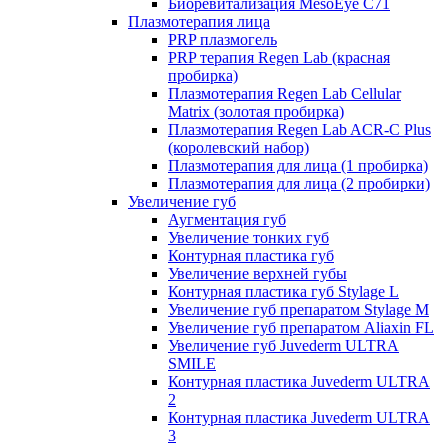
Биоревитализация MesoEye C71
Плазмотерапия лица
PRP плазмогель
PRP терапия Regen Lab (красная
пробирка)
Плазмотерапия Regen Lab Cellular
Matrix (золотая пробирка)
Плазмотерапия Regen Lab ACR-C Plus
(королевский набор)
Плазмотерапия для лица (1 пробирка)
Плазмотерапия для лица (2 пробирки)
Увеличение губ
Аугментация губ
Увеличение тонких губ
Контурная пластика губ
Увеличение верхней губы
Контурная пластика губ Stylage L
Увеличение губ препаратом Stylage M
Увеличение губ препаратом Aliaxin FL
Увеличение губ Juvederm ULTRA
SMILE
Контурная пластика Juvederm ULTRA
2
Контурная пластика Juvederm ULTRA
3