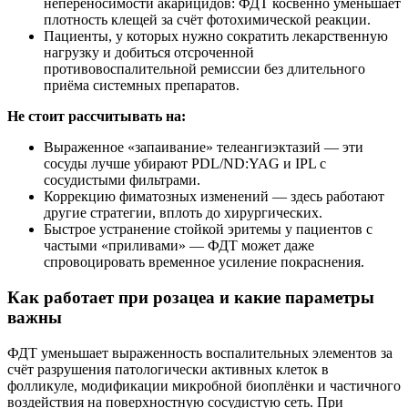
непереносимости акарицидов: ФДТ косвенно уменьшает
плотность клещей за счёт фотохимической реакции.
Пациенты, у которых нужно сократить лекарственную
нагрузку и добиться отсроченной
противовоспалительной ремиссии без длительного
приёма системных препаратов.
Не стоит рассчитывать на:
Выраженное «запаивание» телеангиэктазий — эти
сосуды лучше убирают PDL/ND:YAG и IPL с
сосудистыми фильтрами.
Коррекцию фиматозных изменений — здесь работают
другие стратегии, вплоть до хирургических.
Быстрое устранение стойкой эритемы у пациентов с
частыми «приливами» — ФДТ может даже
спровоцировать временное усиление покраснения.
Как работает при розацеа и какие параметры
важны
ФДТ уменьшает выраженность воспалительных элементов за
счёт разрушения патологически активных клеток в
фолликуле, модификации микробной биоплёнки и частичного
воздействия на поверхностную сосудистую сеть. При