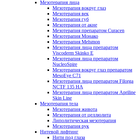
Мезотерапия лица
Мезотерапия вокруг глаз
Мезотерапия век
Мезотерапия губ
Мезотерапия от акне
Мезотерапия препаратом Curacen
Мезотерапия Монако
Мезотерапия Melsmon
Мезотерапия лица препаратом
Viscoderm Skinko E
Мезотерапия лица препаратом
NucleoSpire
Мезотерапия вокруг глаз препаратом
MesoEye С71
Мезотерапия лица препаратом Filorga
NCTF 135 HA
Мезотерапия лица препаратом Apriline
Skin Line
Мезотерапия тела
Мезотерапия живота
Мезотерапия от целлюлита
Липолитическая мезотерапия
Мезотерапия рук
Нитевой лифтинг
Нити под глаза