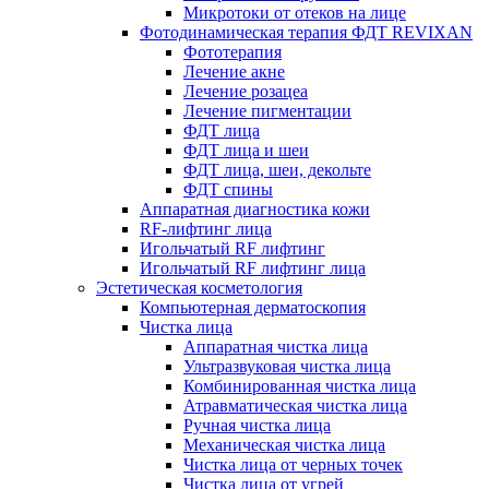
Микротоки от отеков на лице
Фотодинамическая терапия ФДТ REVIXAN
Фототерапия
Лечение акне
Лечение розацеа
Лечение пигментации
ФДТ лица
ФДТ лица и шеи
ФДТ лица, шеи, декольте
ФДТ спины
Аппаратная диагностика кожи
RF-лифтинг лица
Игольчатый RF лифтинг
Игольчатый RF лифтинг лица
Эстетическая косметология
Компьютерная дерматоскопия
Чистка лица
Аппаратная чистка лица
Ультразвуковая чистка лица
Комбинированная чистка лица
Атравматическая чистка лица
Ручная чистка лица
Механическая чистка лица
Чистка лица от черных точек
Чистка лица от угрей