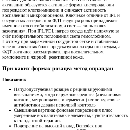
активации образуются активные формы кислорода, они
повреждают клетки-мишени и снижают активность
воспаления и микробиоценоза. Ключевое отличие от IPL и
сосудистых лазеров: при ФДТ ведущая роль принадлежит
именно фотосенсибилизатору, а свет — лишь «ключ
зажигания». При IPL/PDL нагрев сосуда идёт напрямую за
счёт избирательного поглощения света гемоглобином.
Поэтому при выраженной сосудистой сетке и стабильных
телеангиэктазиях более предсказуемы лазеры по сосудам, а
ФДТ логичнее рассматривать при воспалительном
компоненте и жирной, реактивной коже.
При каких формах розацеа метод оправдан
Показания:
Папулопустулёзная розацеа с рецидивирующими
высыпаниями, когда наружные средства (азелаиновая
кислота, метронидазол, ивермектин) и/или курсовые
антибиотики давали неполный контроль.
Смешанная картина: фоновые покраснения плюс
умеренные воспалительные элементы, чувствительность
к стандартной терапии.
Подозрение на высокий вклад Demodex при