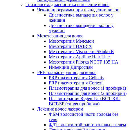
Трихология: диагностика и лечение волос
Чек-ап программы при выпадении волос
Диагностика выпадения волос у
женщин
Диагностика выпадения волос у
мужчин
Мезотерапия для волос
Мезотерапия Мэлсмон
Мезотерапия HAIR X
Мезотерапия Viscoderm Skinko E
Мезотерапия Apriline Hair Line
Мезотерапия Filorga NCTF 135 HA
Инъекции Дипроспан
PRP плазмотерапия для волос
PRP плазмотерапия Cellenis
PRP плазмотерапия Cortexil
Плазмотерапия для волос (1 пробирка)
Плазмотерапия для волос (2 пробирки)
Плазмотерапия Regen Lab BCT RK-
BCT-SP (синяя пробирка)
Лечение волос лазером
ФБМ волосистой части головы без
геля
ФДТ волосистой части головы с гелем
Лечение очаговой алопеции