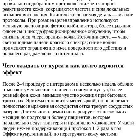
правильно подобранном протоколе снижается порог
реактивности кожи, сокращаются частота и сила локальных
вспышек воспаления. Клинически значимая деталь — мягкие
протоколы. При розацеа целенаправленно используют
меньшую экспозицию фотосенсибилизатора, более щадящие
флюенсы и иногда фракционированное облучение, чтобы
снизить риск «перегорания» кожи. Источник света — чаще
светодиодные панели красного спектра; синие волны
применяют ограниченно из-за поверхностного действия и
большего раздражающего потенциала.
Чего ожидать от курса и как долго держится
эффект
После 2–4 процедур с интервалом в несколько недель обычно
отмечают уменьшение количества папул и пустул, более
ровный фон кожи, меньшее чувство жжения при бытовых
триггерах. Эритема становится менее яркой, но не исчезает
полностью; выраженная сосудистая сетка требует сосудистых
лазеров. Длительность ремиссии варьирует: от нескольких
месяцев до полугода и более у пациентов, которые
параллельно ведут триггеры и правильно ухаживают. У части
людей нужен поддерживающий протокол 1–2 раза в год.
Эффект кумулятивный, но перегружать кожу частыми