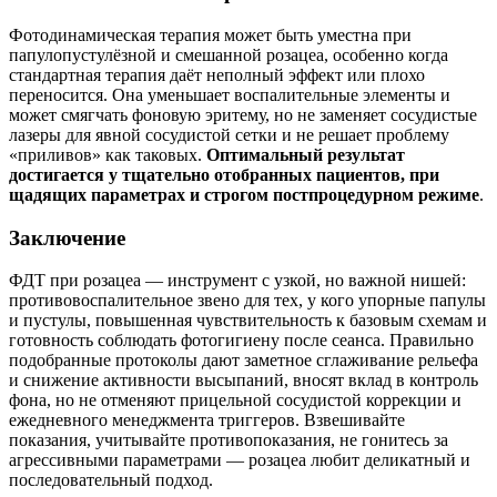
Фотодинамическая терапия может быть уместна при
папулопустулёзной и смешанной розацеа, особенно когда
стандартная терапия даёт неполный эффект или плохо
переносится. Она уменьшает воспалительные элементы и
может смягчать фоновую эритему, но не заменяет сосудистые
лазеры для явной сосудистой сетки и не решает проблему
«приливов» как таковых.
Оптимальный результат
достигается у тщательно отобранных пациентов, при
щадящих параметрах и строгом постпроцедурном режиме
.
Заключение
ФДТ при розацеа — инструмент с узкой, но важной нишей:
противовоспалительное звено для тех, у кого упорные папулы
и пустулы, повышенная чувствительность к базовым схемам и
готовность соблюдать фотогигиену после сеанса. Правильно
подобранные протоколы дают заметное сглаживание рельефа
и снижение активности высыпаний, вносят вклад в контроль
фона, но не отменяют прицельной сосудистой коррекции и
ежедневного менеджмента триггеров. Взвешивайте
показания, учитывайте противопоказания, не гонитесь за
агрессивными параметрами — розацеа любит деликатный и
последовательный подход.