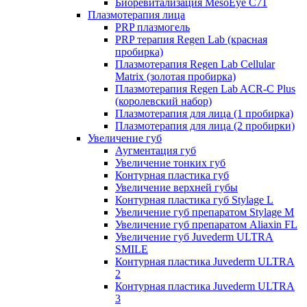
Биоревитализация MesoEye C71
Плазмотерапия лица
PRP плазмогель
PRP терапия Regen Lab (красная
пробирка)
Плазмотерапия Regen Lab Cellular
Matrix (золотая пробирка)
Плазмотерапия Regen Lab ACR-C Plus
(королевский набор)
Плазмотерапия для лица (1 пробирка)
Плазмотерапия для лица (2 пробирки)
Увеличение губ
Аугментация губ
Увеличение тонких губ
Контурная пластика губ
Увеличение верхней губы
Контурная пластика губ Stylage L
Увеличение губ препаратом Stylage M
Увеличение губ препаратом Aliaxin FL
Увеличение губ Juvederm ULTRA
SMILE
Контурная пластика Juvederm ULTRA
2
Контурная пластика Juvederm ULTRA
3