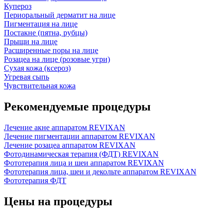
Купероз
Периоральный дерматит на лице
Пигментация на лице
Постакне (пятна, рубцы)
Прыщи на лице
Расширенные поры на лице
Розацеа на лице (розовые угри)
Сухая кожа (ксероз)
Угревая сыпь
Чувствительная кожа
Рекомендуемые процедуры
Лечение акне аппаратом REVIXAN
Лечение пигментации аппаратом REVIXAN
Лечение розацеа аппаратом REVIXAN
Фотодинамическая терапия (ФДТ) REVIXAN
Фототерапия лица и шеи аппаратом REVIXAN
Фототерапия лица, шеи и декольте аппаратом REVIXAN
Фототерапия ФДТ
Цены на процедуры