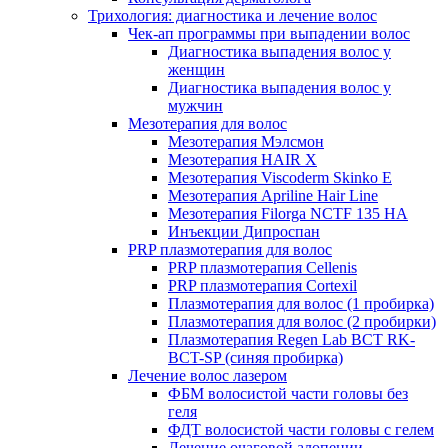
Трихология: диагностика и лечение волос
Чек-ап программы при выпадении волос
Диагностика выпадения волос у
женщин
Диагностика выпадения волос у
мужчин
Мезотерапия для волос
Мезотерапия Мэлсмон
Мезотерапия HAIR X
Мезотерапия Viscoderm Skinko E
Мезотерапия Apriline Hair Line
Мезотерапия Filorga NCTF 135 HA
Инъекции Дипроспан
PRP плазмотерапия для волос
PRP плазмотерапия Cellenis
PRP плазмотерапия Cortexil
Плазмотерапия для волос (1 пробирка)
Плазмотерапия для волос (2 пробирки)
Плазмотерапия Regen Lab BCT RK-
BCT-SP (синяя пробирка)
Лечение волос лазером
ФБМ волосистой части головы без
геля
ФДТ волосистой части головы с гелем
Лечение очаговой алопеции