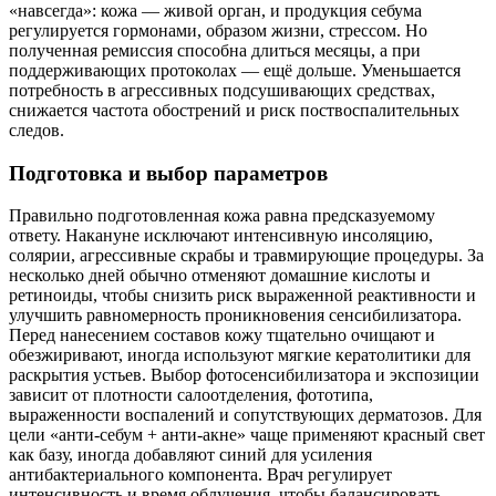
«навсегда»: кожа — живой орган, и продукция себума
регулируется гормонами, образом жизни, стрессом. Но
полученная ремиссия способна длиться месяцы, а при
поддерживающих протоколах — ещё дольше. Уменьшается
потребность в агрессивных подсушивающих средствах,
снижается частота обострений и риск поствоспалительных
следов.
Подготовка и выбор параметров
Правильно подготовленная кожа равна предсказуемому
ответу. Накануне исключают интенсивную инсоляцию,
солярии, агрессивные скрабы и травмирующие процедуры. За
несколько дней обычно отменяют домашние кислоты и
ретиноиды, чтобы снизить риск выраженной реактивности и
улучшить равномерность проникновения сенсибилизатора.
Перед нанесением составов кожу тщательно очищают и
обезжиривают, иногда используют мягкие кератолитики для
раскрытия устьев. Выбор фотосенсибилизатора и экспозиции
зависит от плотности салоотделения, фототипа,
выраженности воспалений и сопутствующих дерматозов. Для
цели «анти-себум + анти-акне» чаще применяют красный свет
как базу, иногда добавляют синий для усиления
антибактериального компонента. Врач регулирует
интенсивность и время облучения, чтобы балансировать