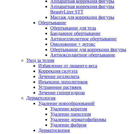
Аппаратная коррекция фигуры
Аппаратная коррекция фигуры
BeautyLizer STT
Массаж для коррекции фигуры
Обертывание
Обертывание для тела
Бандажное обертывание
Антицеллюлитное обертывание
Омоложение + детокс
Обертывание для коррекции фигуры
Антиоксидантное обертывание
Уход за телом
Избавление от лишнего веса
Коррекция силуэта
Лечение целлюлита
Инъекции липолитиков
Устранение растяжек
Лечение гипергидроза
Дерматология
Удаление новообразований
Удаление кератом
Удаление папиллом
Удаление дерматофибромы
Удаление фибром
Дерматоскопия