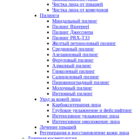
Чистка лица от прыщей
Чистка лица от комедонов
Пилинги
Миндальный пилинг
Пилинг Biorepeel
Пилинг Джесснера
Пилинг PRX-T33
Желтый ретиноловый пилинг
Срединный пилинг
Азелаиновый пилинг
Феруловый пилинг
Алмазный пилинг
Гликолевый пилинг
Салициловый пилинг
Пировиноградный пилинг
Молочный пилинг
Интимный пилинг
Уход за кожей лица
Карбокситерапия лица
Глубокое увлажнение и фейслифтинг
Интенсивное увлажнение лица
Интенсивное омоложение лица
Лечение прыщей
Регенерация и восстановление кожи лица
Лазерная косметология