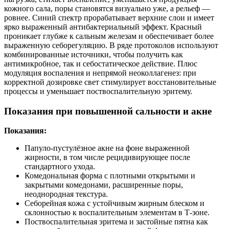
кожного сала, поры становятся визуально уже, а рельеф —
ровнее. Синий спектр прорабатывает верхние слои и имеет
ярко выраженный антибактериальный эффект. Красный
проникает глубже к сальным железам и обеспечивает более
выраженную себорегуляцию. В ряде протоколов используют
комбинированные источники, чтобы получить как
антимикробное, так и себостатическое действие. Плюс
модуляция воспаления и непрямой неоколлагенез: при
корректной дозировке свет стимулирует восстановительные
процессы и уменьшает поствоспалительную эритему.
Показания при повышенной сальности и акне
Показания:
Папуло-пустулёзное акне на фоне выраженной
жирности, в том числе рецидивирующее после
стандартного ухода.
Комедональная форма с плотными открытыми и
закрытыми комедонами, расширенные поры,
неоднородная текстура.
Себорейная кожа с устойчивым жирным блеском и
склонностью к воспалительным элементам в Т-зоне.
Поствоспалительная эритема и застойные пятна как