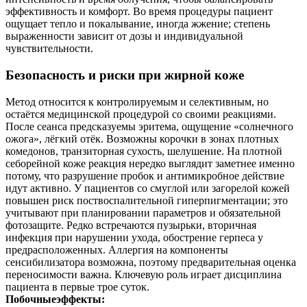
эффективность и комфорт. Во время процедуры пациент
ощущает тепло и покалывание, иногда жжение; степень
выраженности зависит от дозы и индивидуальной
чувствительности.
Безопасность и риски при жирной коже
Метод относится к контролируемым и селективным, но
остаётся медицинской процедурой со своими реакциями.
После сеанса предсказуемы эритема, ощущение «солнечного
ожога», лёгкий отёк. Возможны корочки в зонах плотных
комедонов, транзиторная сухость, шелушение. На плотной
себорейной коже реакция нередко выглядит заметнее именно
потому, что разрушение пробок и антимикробное действие
идут активно. У пациентов со смуглой или загорелой кожей
повышен риск поствоспалительной гиперпигментации; это
учитывают при планировании параметров и обязательной
фотозащите. Редко встречаются пузырьки, вторичная
инфекция при нарушении ухода, обострение герпеса у
предрасположенных. Аллергия на компоненты
сенсибилизатора возможна, поэтому предварительная оценка
переносимости важна. Ключевую роль играет дисциплина
пациента в первые трое суток.
Побочныеэффекты: