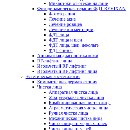
Микротоки от отеков на лице
Фотодинамическая терапия ФДТ REVIXAN
Фототерапия
Лечение акне
Лечение розацеа
Лечение пигментации
ФДТ лица
ФДТ лица и шеи
ФДТ лица, шеи, декольте
ФДТ спины
Аппаратная диагностика кожи
RF-лифтинг лица
Игольчатый RF лифтинг
Игольчатый RF лифтинг лица
Эстетическая косметология
Компьютерная дерматоскопия
Чистка лица
Аппаратная чистка лица
Ультразвуковая чистка лица
Комбинированная чистка лица
Атравматическая чистка лица
Ручная чистка лица
Механическая чистка лица
Чистка лица от черных точек
Чистка лица от угрей