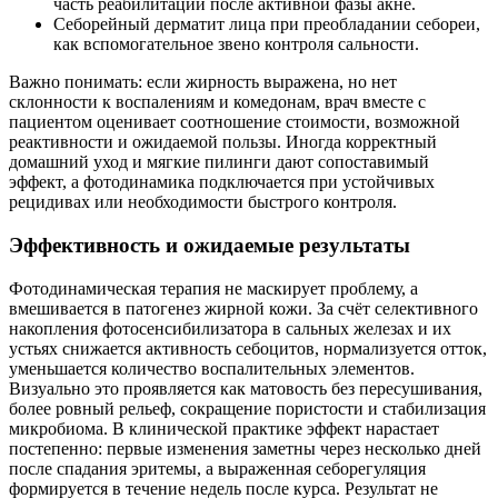
часть реабилитации после активной фазы акне.
Себорейный дерматит лица при преобладании себореи,
как вспомогательное звено контроля сальности.
Важно понимать: если жирность выражена, но нет
склонности к воспалениям и комедонам, врач вместе с
пациентом оценивает соотношение стоимости, возможной
реактивности и ожидаемой пользы. Иногда корректный
домашний уход и мягкие пилинги дают сопоставимый
эффект, а фотодинамика подключается при устойчивых
рецидивах или необходимости быстрого контроля.
Эффективность и ожидаемые результаты
Фотодинамическая терапия не маскирует проблему, а
вмешивается в патогенез жирной кожи. За счёт селективного
накопления фотосенсибилизатора в сальных железах и их
устьях снижается активность себоцитов, нормализуется отток,
уменьшается количество воспалительных элементов.
Визуально это проявляется как матовость без пересушивания,
более ровный рельеф, сокращение пористости и стабилизация
микробиома. В клинической практике эффект нарастает
постепенно: первые изменения заметны через несколько дней
после спадания эритемы, а выраженная себорегуляция
формируется в течение недель после курса. Результат не