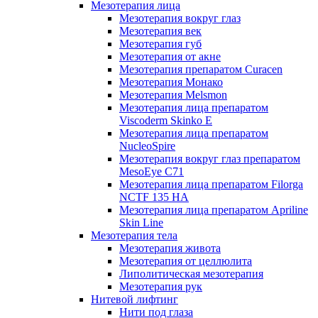
Мезотерапия лица
Мезотерапия вокруг глаз
Мезотерапия век
Мезотерапия губ
Мезотерапия от акне
Мезотерапия препаратом Curacen
Мезотерапия Монако
Мезотерапия Melsmon
Мезотерапия лица препаратом
Viscoderm Skinko E
Мезотерапия лица препаратом
NucleoSpire
Мезотерапия вокруг глаз препаратом
MesoEye С71
Мезотерапия лица препаратом Filorga
NCTF 135 HA
Мезотерапия лица препаратом Apriline
Skin Line
Мезотерапия тела
Мезотерапия живота
Мезотерапия от целлюлита
Липолитическая мезотерапия
Мезотерапия рук
Нитевой лифтинг
Нити под глаза