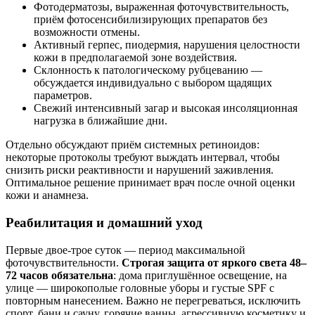
Фотодерматозы, выраженная фоточувствительность,
приём фотосенсибилизирующих препаратов без
возможности отмены.
Активный герпес, пиодермия, нарушения целостности
кожи в предполагаемой зоне воздействия.
Склонность к патологическому рубцеванию —
обсуждается индивидуально с выбором щадящих
параметров.
Свежий интенсивный загар и высокая инсоляционная
нагрузка в ближайшие дни.
Отдельно обсуждают приём системных ретиноидов:
некоторые протоколы требуют выждать интервал, чтобы
снизить риски реактивности и нарушений заживления.
Оптимальное решение принимает врач после очной оценки
кожи и анамнеза.
Реабилитация и домашний уход
Первые двое-трое суток — период максимальной
фоточувствительности.
Строгая защита от яркого света 48–
72 часов обязательна
: дома приглушённое освещение, на
улице — широкополые головные уборы и густые SPF с
повторным нанесением. Важно не перегреваться, исключить
спорт, бани и сауну, горячие ванны, агрессивную косметику и