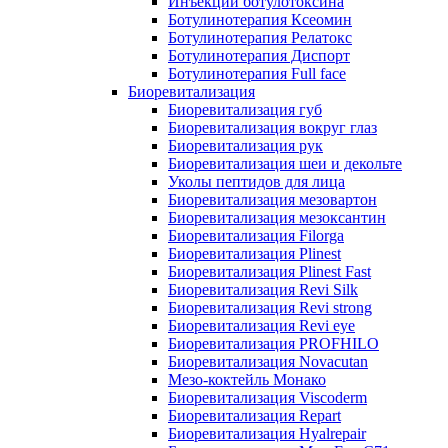
Инъекции ботулотоксина
Ботулинотерапия Ксеомин
Ботулинотерапия Релатокс
Ботулинотерапия Диспорт
Ботулинотерапия Full face
Биоревитализация
Биоревитализация губ
Биоревитализация вокруг глаз
Биоревитализация рук
Биоревитализация шеи и декольте
Уколы пептидов для лица
Биоревитализация мезовартон
Биоревитализация мезоксантин
Биоревитализация Filorga
Биоревитализация Plinest
Биоревитализация Plinest Fast
Биоревитализация Revi Silk
Биоревитализация Revi strong
Биоревитализация Revi eye
Биоревитализация PROFHILO
Биоревитализация Novacutan
Мезо-коктейль Монако
Биоревитализация Viscoderm
Биоревитализация Repart
Биоревитализация Hyalrepair