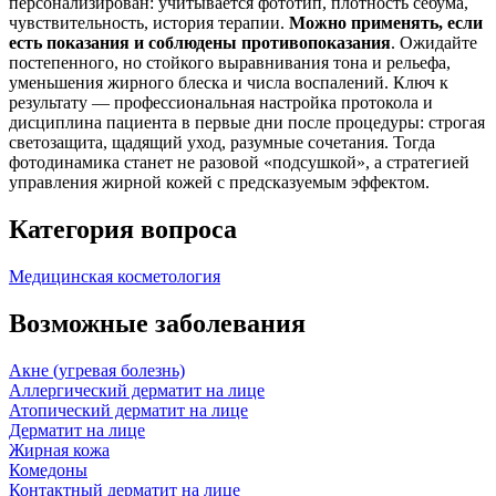
персонализирован: учитывается фототип, плотность себума,
чувствительность, история терапии.
Можно применять, если
есть показания и соблюдены противопоказания
. Ожидайте
постепенного, но стойкого выравнивания тона и рельефа,
уменьшения жирного блеска и числа воспалений. Ключ к
результату — профессиональная настройка протокола и
дисциплина пациента в первые дни после процедуры: строгая
светозащита, щадящий уход, разумные сочетания. Тогда
фотодинамика станет не разовой «подсушкой», а стратегией
управления жирной кожей с предсказуемым эффектом.
Категория вопроса
Медицинская косметология
Возможные заболевания
Акне (угревая болезнь)
Аллергический дерматит на лице
Атопический дерматит на лице
Дерматит на лице
Жирная кожа
Комедоны
Контактный дерматит на лице