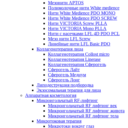
Мезонити APTOS
Полимолочные нити White medience
Нити White Medience PDO MONO
Нити White Medience PDO SCREW
Нити VICTORIA Screw PLLA
Нити VICTORIA Mono PLLA
Нити с насечками LFL 4D PDO PCL
Мезо нити LFL Screw
Линейные нити LFL Basic PDO
Коллагенотерапия лица
Коллагенотерапия Collost micro
Коллагенотерапия Linerase
Коллагенотерапия Сферогель
Сферогель Лайт
Сферогель Медиум
Сферогель Лонг
Липодеструкция подбородка
Экзосомальная терапия для лица
Аппаратная косметология
Микроигольчатый RF-лифтинг
Микроигольчатый RF лифтинг век
Микроигольчатый RF лифтинг живота
Микроигольчатый RF лифтинг тела
Микротоковая терапия
Микротоки вокруг глаз