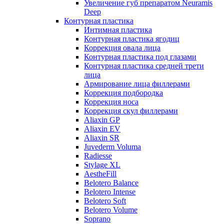
Увеличение губ препаратом Neuramis
Deep
Контурная пластика
Интимная пластика
Контурная пластика ягодиц
Коррекция овала лица
Контурная пластика под глазами
Контурная пластика средней трети
лица
Армирование лица филлерами
Коррекция подбородка
Коррекция носа
Коррекция скул филлерами
Aliaxin GP
Aliaxin EV
Aliaxin SR
Juvederm Voluma
Radiesse
Stylage XL
AestheFill
Belotero Balance
Belotero Intense
Belotero Soft
Belotero Volume
Soprano