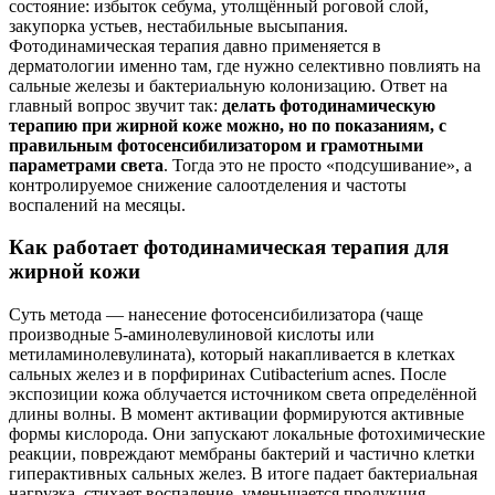
состояние: избыток себума, утолщённый роговой слой,
закупорка устьев, нестабильные высыпания.
Фотодинамическая терапия давно применяется в
дерматологии именно там, где нужно селективно повлиять на
сальные железы и бактериальную колонизацию. Ответ на
главный вопрос звучит так:
делать фотодинамическую
терапию при жирной коже можно, но по показаниям, с
правильным фотосенсибилизатором и грамотными
параметрами света
. Тогда это не просто «подсушивание», а
контролируемое снижение салоотделения и частоты
воспалений на месяцы.
Как работает фотодинамическая терапия для
жирной кожи
Суть метода — нанесение фотосенсибилизатора (чаще
производные 5-аминолевулиновой кислоты или
метиламинолевулината), который накапливается в клетках
сальных желез и в порфиринах Cutibacterium acnes. После
экспозиции кожа облучается источником света определённой
длины волны. В момент активации формируются активные
формы кислорода. Они запускают локальные фотохимические
реакции, повреждают мембраны бактерий и частично клетки
гиперактивных сальных желез. В итоге падает бактериальная
нагрузка, стихает воспаление, уменьшается продукция