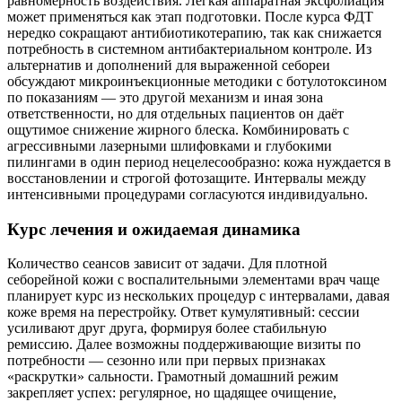
равномерность воздействия. Лёгкая аппаратная эксфолиация
может применяться как этап подготовки. После курса ФДТ
нередко сокращают антибиотикотерапию, так как снижается
потребность в системном антибактериальном контроле. Из
альтернатив и дополнений для выраженной себореи
обсуждают микроинъекционные методики с ботулотоксином
по показаниям — это другой механизм и иная зона
ответственности, но для отдельных пациентов он даёт
ощутимое снижение жирного блеска. Комбинировать с
агрессивными лазерными шлифовками и глубокими
пилингами в один период нецелесообразно: кожа нуждается в
восстановлении и строгой фотозащите. Интервалы между
интенсивными процедурами согласуются индивидуально.
Курс лечения и ожидаемая динамика
Количество сеансов зависит от задачи. Для плотной
себорейной кожи с воспалительными элементами врач чаще
планирует курс из нескольких процедур с интервалами, давая
коже время на перестройку. Ответ кумулятивный: сессии
усиливают друг друга, формируя более стабильную
ремиссию. Далее возможны поддерживающие визиты по
потребности — сезонно или при первых признаках
«раскрутки» сальности. Грамотный домашний режим
закрепляет успех: регулярное, но щадящее очищение,