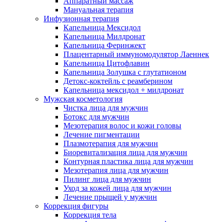
Аппаратный массаж
Мануальная терапия
Инфузионная терапия
Капельница Мексидол
Капельница Милдронат
Капельница Феринжект
Плацентарный иммуномодулятор Лаеннек
Капельница Цитофлавин
Капельница Золушка с глутатионом
Детокс-коктейль с реамберином
Капельница мексидол + милдронат
Мужская косметология
Чистка лица для мужчин
Ботокс для мужчин
Мезотерапия волос и кожи головы
Лечение пигментации
Плазмотерапия для мужчин
Биоревитализация лица для мужчин
Контурная пластика лица для мужчин
Мезотерапия лица для мужчин
Пилинг лица для мужчин
Уход за кожей лица для мужчин
Лечение прыщей у мужчин
Коррекция фигуры
Коррекция тела