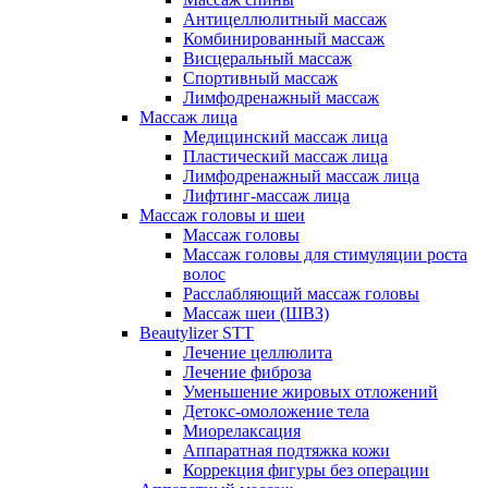
Антицеллюлитный массаж
Комбинированный массаж
Висцеральный массаж
Спортивный массаж
Лимфодренажный массаж
Массаж лица
Медицинский массаж лица
Пластический массаж лица
Лимфодренажный массаж лица
Лифтинг-массаж лица
Массаж головы и шеи
Массаж головы
Массаж головы для стимуляции роста
волос
Расслабляющий массаж головы
Массаж шеи (ШВЗ)
Beautylizer STT
Лечение целлюлита
Лечение фиброза
Уменьшение жировых отложений
Детокс-омоложение тела
Миорелаксация
Аппаратная подтяжка кожи
Коррекция фигуры без операции