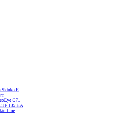
 Skinko E
re
esoEye С71
NCTF 135 HA
kin Line