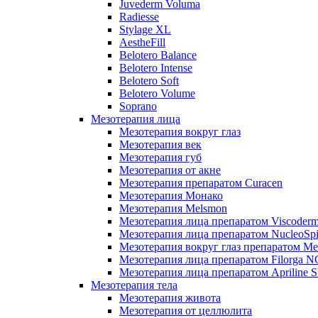
Juvederm Voluma
Radiesse
Stylage XL
AestheFill
Belotero Balance
Belotero Intense
Belotero Soft
Belotero Volume
Soprano
Мезотерапия лица
Мезотерапия вокруг глаз
Мезотерапия век
Мезотерапия губ
Мезотерапия от акне
Мезотерапия препаратом Curacen
Мезотерапия Монако
Мезотерапия Melsmon
Мезотерапия лица препаратом Viscoderm
Мезотерапия лица препаратом NucleoSpi
Мезотерапия вокруг глаз препаратом M
Мезотерапия лица препаратом Filorga 
Мезотерапия лица препаратом Apriline S
Мезотерапия тела
Мезотерапия живота
Мезотерапия от целлюлита