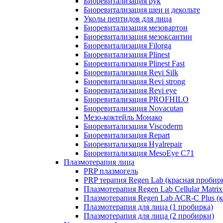
Биоревитализация рук
Биоревитализация шеи и декольте
Уколы пептидов для лица
Биоревитализация мезовартон
Биоревитализация мезоксантин
Биоревитализация Filorga
Биоревитализация Plinest
Биоревитализация Plinest Fast
Биоревитализация Revi Silk
Биоревитализация Revi strong
Биоревитализация Revi eye
Биоревитализация PROFHILO
Биоревитализация Novacutan
Мезо-коктейль Монако
Биоревитализация Viscoderm
Биоревитализация Repart
Биоревитализация Hyalrepair
Биоревитализация MesoEye C71
Плазмотерапия лица
PRP плазмогель
PRP терапия Regen Lab (красная пробир
Плазмотерапия Regen Lab Cellular Matrix
Плазмотерапия Regen Lab ACR-C Plus (к
Плазмотерапия для лица (1 пробирка)
Плазмотерапия для лица (2 пробирки)