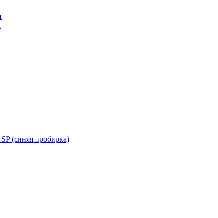
н
н
SP (синяя пробирка)