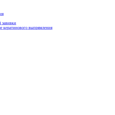
ия
й завивки
ле кератинового выпрямления