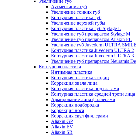
Увеличение губ
Аугментация губ
Увеличение тонких губ
Контурная пластика губ
Увеличение верхней губы
Контурная пластика губ Stylage L
Увеличение губ препаратом Stylage M
Увеличение губ препаратом Aliaxin FL
Увеличение губ Juvederm ULTRA SMIL
Контурная пластика Juvederm ULTRA 2
Контурная пластика Juvederm ULTRA 3
Увеличение губ препаратом Neuramis De
Контурная пластика
Интимная пластика
Контурная пластика ягодиц
Коррекция овала лица
Контурная пластика под глазами
Контурная пластика средней трети лица
Армирование лица филлерами
Коррекция подбородка
Коррекция носа
Коррекция скул филлерами
Aliaxin GP
Aliaxin EV
Aliaxin SR