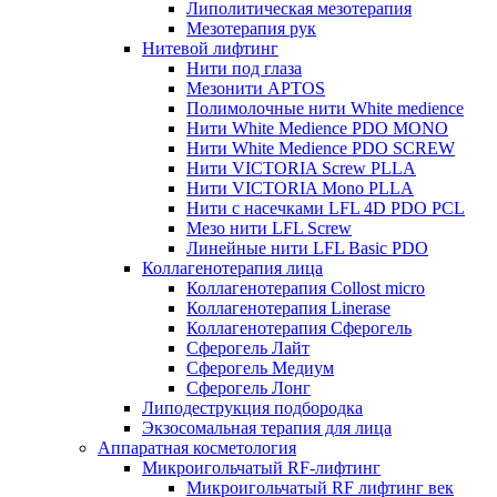
Липолитическая мезотерапия
Мезотерапия рук
Нитевой лифтинг
Нити под глаза
Мезонити APTOS
Полимолочные нити White medience
Нити White Medience PDO MONO
Нити White Medience PDO SCREW
Нити VICTORIA Screw PLLA
Нити VICTORIA Mono PLLA
Нити с насечками LFL 4D PDO PCL
Мезо нити LFL Screw
Линейные нити LFL Basic PDO
Коллагенотерапия лица
Коллагенотерапия Collost micro
Коллагенотерапия Linerase
Коллагенотерапия Сферогель
Сферогель Лайт
Сферогель Медиум
Сферогель Лонг
Липодеструкция подбородка
Экзосомальная терапия для лица
Аппаратная косметология
Микроигольчатый RF-лифтинг
Микроигольчатый RF лифтинг век