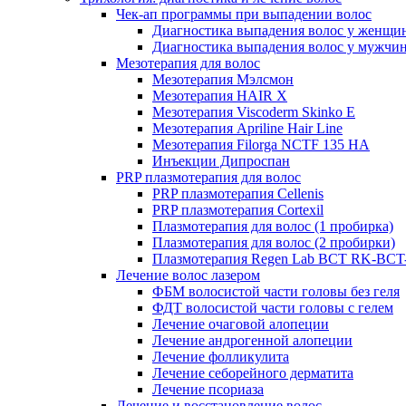
Чек-ап программы при выпадении волос
Диагностика выпадения волос у женщи
Диагностика выпадения волос у мужчи
Мезотерапия для волос
Мезотерапия Мэлсмон
Мезотерапия HAIR X
Мезотерапия Viscoderm Skinko E
Мезотерапия Apriline Hair Line
Мезотерапия Filorga NCTF 135 HA
Инъекции Дипроспан
PRP плазмотерапия для волос
PRP плазмотерапия Cellenis
PRP плазмотерапия Cortexil
Плазмотерапия для волос (1 пробирка)
Плазмотерапия для волос (2 пробирки)
Плазмотерапия Regen Lab BCT RK-BCT-
Лечение волос лазером
ФБМ волосистой части головы без геля
ФДТ волосистой части головы с гелем
Лечение очаговой алопеции
Лечение андрогенной алопеции
Лечение фолликулита
Лечение себорейного дерматита
Лечение псориаза
Лечение и восстановление волос