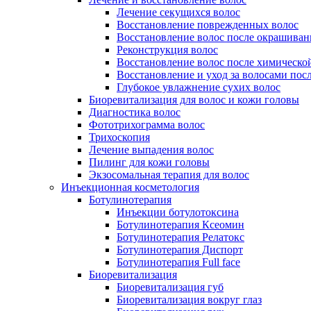
Лечение секущихся волос
Восстановление поврежденных волос
Восстановление волос после окрашиван
Реконструкция волос
Восстановление волос после химическо
Восстановление и уход за волосами пос
Глубокое увлажнение сухих волос
Биоревитализация для волос и кожи головы
Диагностика волос
Фототрихограмма волос
Трихоскопия
Лечение выпадения волос
Пилинг для кожи головы
Экзосомальная терапия для волос
Инъекционная косметология
Ботулинотерапия
Инъекции ботулотоксина
Ботулинотерапия Ксеомин
Ботулинотерапия Релатокс
Ботулинотерапия Диспорт
Ботулинотерапия Full face
Биоревитализация
Биоревитализация губ
Биоревитализация вокруг глаз