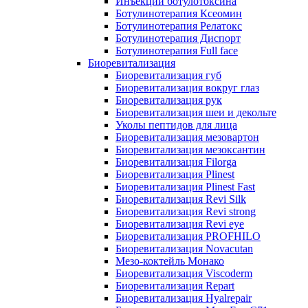
Инъекции ботулотоксина
Ботулинотерапия Ксеомин
Ботулинотерапия Релатокс
Ботулинотерапия Диспорт
Ботулинотерапия Full face
Биоревитализация
Биоревитализация губ
Биоревитализация вокруг глаз
Биоревитализация рук
Биоревитализация шеи и декольте
Уколы пептидов для лица
Биоревитализация мезовартон
Биоревитализация мезоксантин
Биоревитализация Filorga
Биоревитализация Plinest
Биоревитализация Plinest Fast
Биоревитализация Revi Silk
Биоревитализация Revi strong
Биоревитализация Revi eye
Биоревитализация PROFHILO
Биоревитализация Novacutan
Мезо-коктейль Монако
Биоревитализация Viscoderm
Биоревитализация Repart
Биоревитализация Hyalrepair