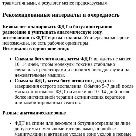
травматичными, а результат менее предсказуемым.
Рекомендованные интервалы и очередность
Безопаснее планировать ФДТ и ботулинотерапию
разнесённо и учитывать анатомическую зону,
интенсивность ФДТ и дозы токсина.
Универсальные сроки
невозможны, но есть рабочие ориентиры.
Интервалы в одной зоне лица:
Сначала ботулотоксин, затем ФДТ:
выждать не менее
10–14 дней, чтобы молекулы токсина стабильно
связались с рецепторами и снизился риск диффузии на
нежелательные мышцы.
Сначала ФДТ, затем ботулотоксин:
дождаться
завершения острого воспаления. Обычно 5–7 дней после
мягких протоколов ФДТ на акне и до 10–14 дней после
более интенсивной терапии актинических кератозов
или комбинированных сеансов.
Разные анатомические зоны:
ФДТ на спине или декольте и ботулинотерапия на лице
допустимы с меньшими интервалами, но любые
манипуляции и активные уходы в зоне уколов в первые