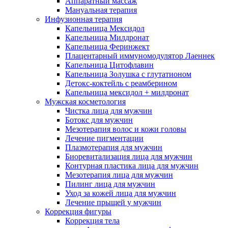
Аппаратный массаж
Мануальная терапия
Инфузионная терапия
Капельница Мексидол
Капельница Милдронат
Капельница Феринжект
Плацентарный иммуномодулятор Лаеннек
Капельница Цитофлавин
Капельница Золушка с глутатионом
Детокс-коктейль с реамберином
Капельница мексидол + милдронат
Мужская косметология
Чистка лица для мужчин
Ботокс для мужчин
Мезотерапия волос и кожи головы
Лечение пигментации
Плазмотерапия для мужчин
Биоревитализация лица для мужчин
Контурная пластика лица для мужчин
Мезотерапия лица для мужчин
Пилинг лица для мужчин
Уход за кожей лица для мужчин
Лечение прыщей у мужчин
Коррекция фигуры
Коррекция тела