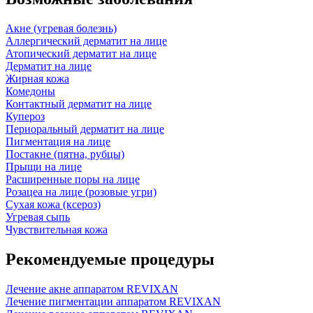
Акне (угревая болезнь)
Аллергический дерматит на лице
Атопический дерматит на лице
Дерматит на лице
Жирная кожа
Комедоны
Контактный дерматит на лице
Купероз
Периоральный дерматит на лице
Пигментация на лице
Постакне (пятна, рубцы)
Прыщи на лице
Расширенные поры на лице
Розацеа на лице (розовые угри)
Сухая кожа (ксероз)
Угревая сыпь
Чувствительная кожа
Рекомендуемые процедуры
Лечение акне аппаратом REVIXAN
Лечение пигментации аппаратом REVIXAN