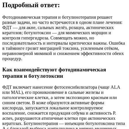
Подробный ответ:
Фотодинамическая терапия и ботулинотерапия решают
разные задачи, но часто встречаются в одном плане лечения:
ФДТ — для акне, сальных желёз, розацеа, актинических
кератозов; ботулотоксин — для мимических морщин и
контроля гипергидроза. Совмещать можно, но
последовательность и интервалы критически важны. Ошибка
в тайминге грозит миграцией токсина, усиленным отёком,
неравномерной мимикой и снижением эффективности обеих
процедур.
Как взаимодействуют фотодинамическая
терапия и ботулотоксин
ФДТ включает нанесение фотосенсибилизатора (чаще ALA
или MAL), его проникновение в сальные железы и
патологические клетки, а затем экспозицию красным или
синим светом. В коже образуются активные формы
кислорода, запускается локальное контролируемое
воспаление, снижается продукция себума и активность P.
acnes, разрушаются атипичные клетки при актинических
кератозах. Ботулинотерапия — инъекции ботулотоксина типа
А с блокадой выброса ацетилхолина в нервно-мышечных