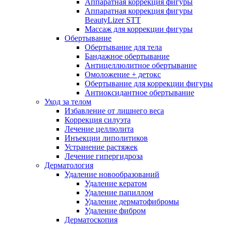
Аппаратная коррекция фигуры
Аппаратная коррекция фигуры
BeautyLizer STT
Массаж для коррекции фигуры
Обертывание
Обертывание для тела
Бандажное обертывание
Антицеллюлитное обертывание
Омоложение + детокс
Обертывание для коррекции фигуры
Антиоксидантное обертывание
Уход за телом
Избавление от лишнего веса
Коррекция силуэта
Лечение целлюлита
Инъекции липолитиков
Устранение растяжек
Лечение гипергидроза
Дерматология
Удаление новообразований
Удаление кератом
Удаление папиллом
Удаление дерматофибромы
Удаление фибром
Дерматоскопия