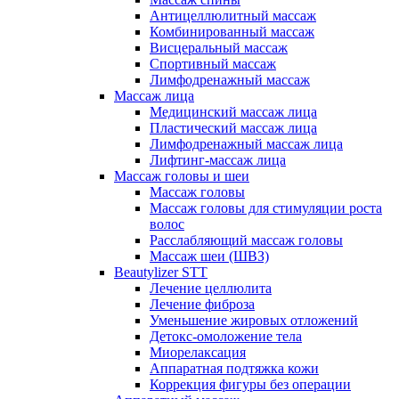
Антицеллюлитный массаж
Комбинированный массаж
Висцеральный массаж
Спортивный массаж
Лимфодренажный массаж
Массаж лица
Медицинский массаж лица
Пластический массаж лица
Лимфодренажный массаж лица
Лифтинг-массаж лица
Массаж головы и шеи
Массаж головы
Массаж головы для стимуляции роста
волос
Расслабляющий массаж головы
Массаж шеи (ШВЗ)
Beautylizer STT
Лечение целлюлита
Лечение фиброза
Уменьшение жировых отложений
Детокс-омоложение тела
Миорелаксация
Аппаратная подтяжка кожи
Коррекция фигуры без операции