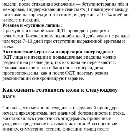
недели, после стихания воспаления — ботулинотерапия лба и
межбровья. Поддерживающие сеансы ФДТ планируют между
визитами на коррекцию токсином, выдерживая 10–14 дней до
и после инъекций.
Розацеа и «гусиные лапки»:
При чувствительной коже ФДТ проводят щадящими
режимами. Ботокс в зону периорбиталей добавляют не раньше
чем через 7–10 дней при отсутствии выраженной эритемы и
отёка.
Актинические кератозы и коррекция гипергидроза:
ФДТ лица и инъекции в подмышечные впадины можно
разделить на разные дни, так как зоны не пересекаются.
Однако высокое тепло и баня после гипергидроза
противопоказаны, как и после ФДТ, поэтому режим
реабилитации синхронизируют заранее.
Как оценить готовность кожи к следующему
шагу
Сигналы, что можно переходить к следующей процедуре:
исчезла яркая эритема, нет значимой болезненности и отёка,
восстановилась целостность эпидермиса, привычные
уходовые средства не вызывают жжения. Врач оценивает
мимику, симметрию, степень фиксации мышц после