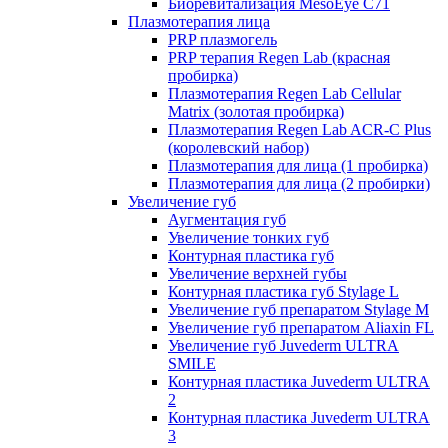
Биоревитализация MesoEye C71
Плазмотерапия лица
PRP плазмогель
PRP терапия Regen Lab (красная
пробирка)
Плазмотерапия Regen Lab Cellular
Matrix (золотая пробирка)
Плазмотерапия Regen Lab ACR-C Plus
(королевский набор)
Плазмотерапия для лица (1 пробирка)
Плазмотерапия для лица (2 пробирки)
Увеличение губ
Аугментация губ
Увеличение тонких губ
Контурная пластика губ
Увеличение верхней губы
Контурная пластика губ Stylage L
Увеличение губ препаратом Stylage M
Увеличение губ препаратом Aliaxin FL
Увеличение губ Juvederm ULTRA
SMILE
Контурная пластика Juvederm ULTRA
2
Контурная пластика Juvederm ULTRA
3