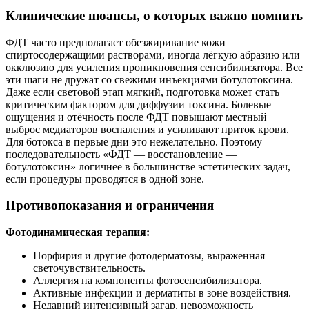
Клинические нюансы, о которых важно помнить
ФДТ часто предполагает обезжиривание кожи
спиртосодержащими растворами, иногда лёгкую абразию или
окклюзию для усиления проникновения сенсибилизатора. Все
эти шаги не дружат со свежими инъекциями ботулотоксина.
Даже если световой этап мягкий, подготовка может стать
критическим фактором для диффузии токсина. Болевые
ощущения и отёчность после ФДТ повышают местный
выброс медиаторов воспаления и усиливают приток крови.
Для ботокса в первые дни это нежелательно. Поэтому
последовательность «ФДТ — восстановление —
ботулотоксин» логичнее в большинстве эстетических задач,
если процедуры проводятся в одной зоне.
Противопоказания и ограничения
Фотодинамическая терапия:
Порфирия и другие фотодерматозы, выраженная
светочувствительность.
Аллергия на компоненты фотосенсибилизатора.
Активные инфекции и дерматиты в зоне воздействия.
Недавний интенсивный загар, невозможность