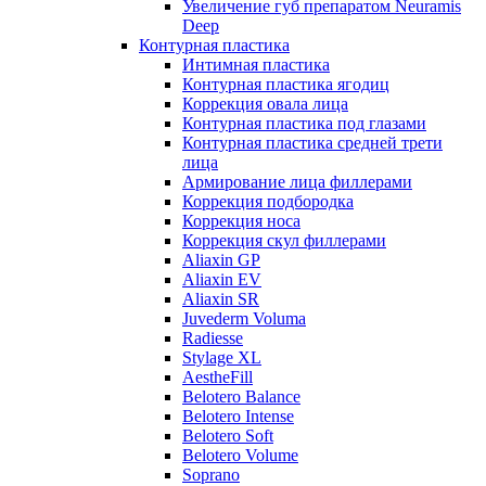
Увеличение губ препаратом Neuramis
Deep
Контурная пластика
Интимная пластика
Контурная пластика ягодиц
Коррекция овала лица
Контурная пластика под глазами
Контурная пластика средней трети
лица
Армирование лица филлерами
Коррекция подбородка
Коррекция носа
Коррекция скул филлерами
Aliaxin GP
Aliaxin EV
Aliaxin SR
Juvederm Voluma
Radiesse
Stylage XL
AestheFill
Belotero Balance
Belotero Intense
Belotero Soft
Belotero Volume
Soprano