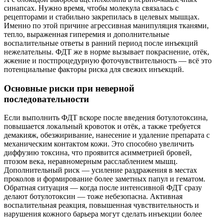
синапсах. Нужно время, чтобы молекула связалась с
рецепторами и стабильно закрепилась в целевых мышцах.
Именно по этой причине агрессивная манипуляция тканями,
тепло, выраженная гиперемия и дополнительные
воспалительные ответы в ранний период после инъекций
нежелательны. ФДТ же в норме вызывает покраснение, отёк,
жжение и постпроцедурную фоточувствительность — всё это
потенциальные факторы риска для свежих инъекций.
Основные риски при неверной
последовательности
Если выполнить ФДТ вскоре после введения ботулотоксина,
повышается локальный кровоток и отёк, а также требуется
демакияж, обезжиривание, нанесение и удаление препарата с
механическим контактом кожи. Это способно увеличить
диффузию токсина, что проявится асимметрией бровей,
птозом века, неравномерным расслаблением мышц.
Дополнительный риск — усиление раздражения в местах
проколов и формирование более заметных папул и гематом.
Обратная ситуация — когда после интенсивной ФДТ сразу
делают ботулотоксин — тоже небезопасна. Активная
воспалительная реакция, повышенная чувствительность и
нарушения кожного барьера могут сделать инъекции более