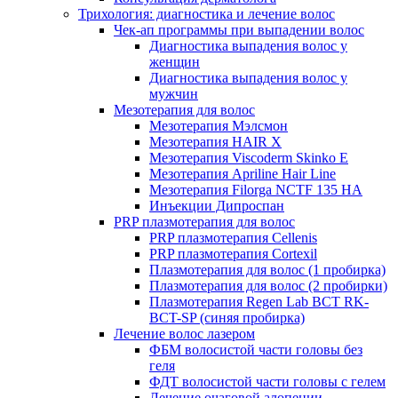
Трихология: диагностика и лечение волос
Чек-ап программы при выпадении волос
Диагностика выпадения волос у
женщин
Диагностика выпадения волос у
мужчин
Мезотерапия для волос
Мезотерапия Мэлсмон
Мезотерапия HAIR X
Мезотерапия Viscoderm Skinko E
Мезотерапия Apriline Hair Line
Мезотерапия Filorga NCTF 135 HA
Инъекции Дипроспан
PRP плазмотерапия для волос
PRP плазмотерапия Cellenis
PRP плазмотерапия Cortexil
Плазмотерапия для волос (1 пробирка)
Плазмотерапия для волос (2 пробирки)
Плазмотерапия Regen Lab BCT RK-
BCT-SP (синяя пробирка)
Лечение волос лазером
ФБМ волосистой части головы без
геля
ФДТ волосистой части головы с гелем
Лечение очаговой алопеции