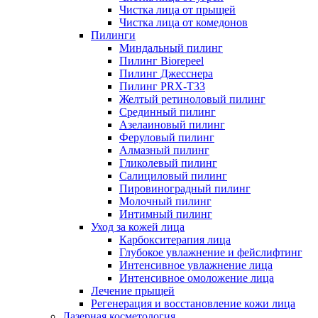
Чистка лица от прыщей
Чистка лица от комедонов
Пилинги
Миндальный пилинг
Пилинг Biorepeel
Пилинг Джесснера
Пилинг PRX-T33
Желтый ретиноловый пилинг
Срединный пилинг
Азелаиновый пилинг
Феруловый пилинг
Алмазный пилинг
Гликолевый пилинг
Салициловый пилинг
Пировиноградный пилинг
Молочный пилинг
Интимный пилинг
Уход за кожей лица
Карбокситерапия лица
Глубокое увлажнение и фейслифтинг
Интенсивное увлажнение лица
Интенсивное омоложение лица
Лечение прыщей
Регенерация и восстановление кожи лица
Лазерная косметология