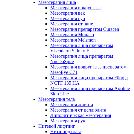
Мезотерапия лица
Мезотерапия вокруг глаз
Мезотерапия век
Мезотерапия губ
Мезотерапия от акне
Мезотерапия препаратом Curacen
Мезотерапия Монако
Мезотерапия Melsmon
Мезотерапия лица препаратом
Viscoderm Skinko E
Мезотерапия лица препаратом
NucleoSpire
Мезотерапия вокруг глаз препаратом
MesoEye С71
Мезотерапия лица препаратом Filorga
NCTF 135 HA
Мезотерапия лица препаратом Apriline
Skin Line
Мезотерапия тела
Мезотерапия живота
Мезотерапия от целлюлита
Липолитическая мезотерапия
Мезотерапия рук
Нитевой лифтинг
Нити под глаза