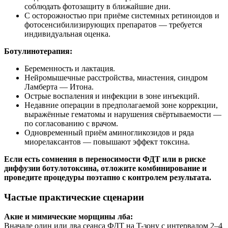
соблюдать фотозащиту в ближайшие дни.
С осторожностью при приёме системных ретиноидов и
фотосенсибилизирующих препаратов — требуется
индивидуальная оценка.
Ботулинотерапия:
Беременность и лактация.
Нейромышечные расстройства, миастения, синдром
Ламберта — Итона.
Острые воспаления и инфекции в зоне инъекций.
Недавние операции в предполагаемой зоне коррекции,
выражённые гематомы и нарушения свёртываемости —
по согласованию с врачом.
Одновременный приём аминогликозидов и ряда
миорелаксантов — повышают эффект токсина.
Если есть сомнения в переносимости ФДТ или в риске
диффузии ботулотоксина, отложите комбинирование и
проведите процедуры поэтапно с контролем результата.
Частые практические сценарии
Акне и мимические морщины лба:
Вначале один или два сеанса ФДТ на T-зону с интервалом 2–4