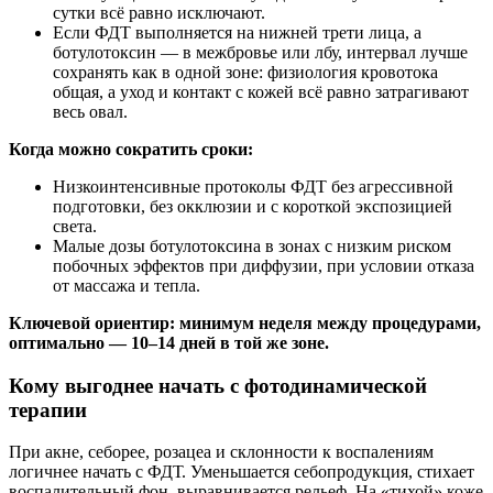
сутки всё равно исключают.
Если ФДТ выполняется на нижней трети лица, а
ботулотоксин — в межбровье или лбу, интервал лучше
сохранять как в одной зоне: физиология кровотока
общая, а уход и контакт с кожей всё равно затрагивают
весь овал.
Когда можно сократить сроки:
Низкоинтенсивные протоколы ФДТ без агрессивной
подготовки, без окклюзии и с короткой экспозицией
света.
Малые дозы ботулотоксина в зонах с низким риском
побочных эффектов при диффузии, при условии отказа
от массажа и тепла.
Ключевой ориентир: минимум неделя между процедурами,
оптимально — 10–14 дней в той же зоне.
Кому выгоднее начать с фотодинамической
терапии
При акне, себорее, розацеа и склонности к воспалениям
логичнее начать с ФДТ. Уменьшается себопродукция, стихает
воспалительный фон, выравнивается рельеф. На «тихой» коже