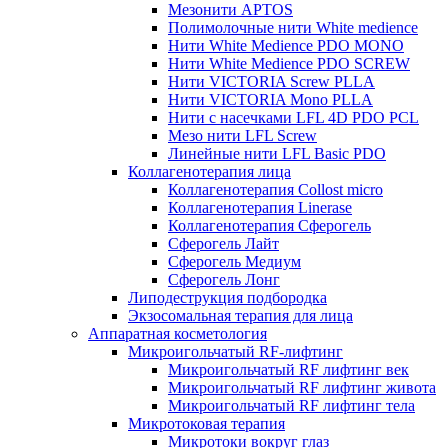
Мезонити APTOS
Полимолочные нити White medience
Нити White Medience PDO MONO
Нити White Medience PDO SCREW
Нити VICTORIA Screw PLLA
Нити VICTORIA Mono PLLA
Нити с насечками LFL 4D PDO PCL
Мезо нити LFL Screw
Линейные нити LFL Basic PDO
Коллагенотерапия лица
Коллагенотерапия Collost micro
Коллагенотерапия Linerase
Коллагенотерапия Сферогель
Сферогель Лайт
Сферогель Медиум
Сферогель Лонг
Липодеструкция подбородка
Экзосомальная терапия для лица
Аппаратная косметология
Микроигольчатый RF-лифтинг
Микроигольчатый RF лифтинг век
Микроигольчатый RF лифтинг живота
Микроигольчатый RF лифтинг тела
Микротоковая терапия
Микротоки вокруг глаз