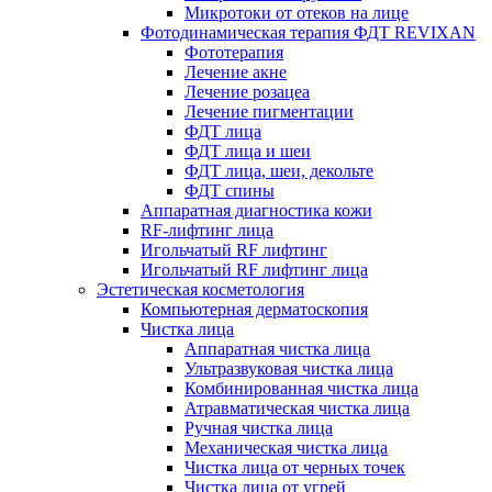
Микротоки от отеков на лице
Фотодинамическая терапия ФДТ REVIXAN
Фототерапия
Лечение акне
Лечение розацеа
Лечение пигментации
ФДТ лица
ФДТ лица и шеи
ФДТ лица, шеи, декольте
ФДТ спины
Аппаратная диагностика кожи
RF-лифтинг лица
Игольчатый RF лифтинг
Игольчатый RF лифтинг лица
Эстетическая косметология
Компьютерная дерматоскопия
Чистка лица
Аппаратная чистка лица
Ультразвуковая чистка лица
Комбинированная чистка лица
Атравматическая чистка лица
Ручная чистка лица
Механическая чистка лица
Чистка лица от черных точек
Чистка лица от угрей