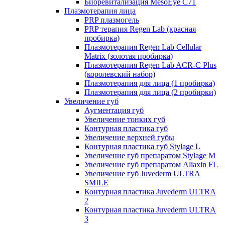
Биоревитализация MesoEye C71
Плазмотерапия лица
PRP плазмогель
PRP терапия Regen Lab (красная
пробирка)
Плазмотерапия Regen Lab Cellular
Matrix (золотая пробирка)
Плазмотерапия Regen Lab ACR-C Plus
(королевский набор)
Плазмотерапия для лица (1 пробирка)
Плазмотерапия для лица (2 пробирки)
Увеличение губ
Аугментация губ
Увеличение тонких губ
Контурная пластика губ
Увеличение верхней губы
Контурная пластика губ Stylage L
Увеличение губ препаратом Stylage M
Увеличение губ препаратом Aliaxin FL
Увеличение губ Juvederm ULTRA
SMILE
Контурная пластика Juvederm ULTRA
2
Контурная пластика Juvederm ULTRA
3