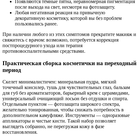
Появляются тёмные пятна, неравномерная пигментация
после выхода на свет, несмотря на фотозащиту.
Любая негативная реакция на привычную
декоративную косметику, которой вы без проблем
пользовались ранее.
При наличии любого из этих симптомов прекратите макияж и
свяжитесь с врачом: возможно, потребуется коррекция
постпроцедурного ухода или терапия
противовоспалительными средствами.
Практическая сборка косметички на переходный
период
Скелет минималистичен: минеральная пудра, мягкий
точечный консилер, тушь для чувствительных глаз, бальзам
для губ без ароматизаторов, барьерный крем с церамидами,
универсальный очищающий лосьон без отдушки и спирта.
Отдельным пунктом — фотозащита широкого спектра,
желательно тонированная, чтобы снижать потребность в
дополнительном камуфляже. Инструменты — одноразовые
аппликаторы и чистые кисти. Такой набор позволяет
выглядеть собранно, не перегружая кожу в фазе
восстановления.