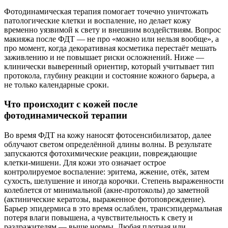
Фотодинамическая терапия помогает точечно уничтожать
патологические клетки и воспаление, но делает кожу
временно уязвимой к свету и внешним воздействиям. Вопрос
макияжа после ФДТ — не про «можно или нельзя вообще», а
про момент, когда декоративная косметика перестаёт мешать
заживлению и не повышает риски осложнений. Ниже —
клинически выверенный ориентир, который учитывает тип
протокола, глубину реакции и состояние кожного барьера, а
не только календарные сроки.
Что происходит с кожей после
фотодинамической терапии
Во время ФДТ на кожу наносят фотосенсибилизатор, далее
облучают светом определённой длины волны. В результате
запускаются фотохимические реакции, повреждающие
клетки-мишени. Для кожи это означает острое
контролируемое воспаление: эритема, жжение, отёк, затем
сухость, шелушение и иногда корочки. Степень выраженности
колеблется от минимальной (акне‑протоколы) до заметной
(актинические кератозы, выраженное фотоповреждение).
Барьер эпидермиса в это время ослаблен, трансэпидермальная
потеря влаги повышена, а чувствительность к свету и
раздражителям — выше нормы. Любая плотная или