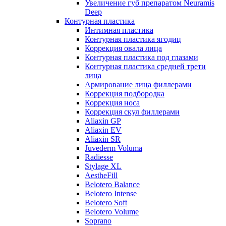
Увеличение губ препаратом Neuramis
Deep
Контурная пластика
Интимная пластика
Контурная пластика ягодиц
Коррекция овала лица
Контурная пластика под глазами
Контурная пластика средней трети
лица
Армирование лица филлерами
Коррекция подбородка
Коррекция носа
Коррекция скул филлерами
Aliaxin GP
Aliaxin EV
Aliaxin SR
Juvederm Voluma
Radiesse
Stylage XL
AestheFill
Belotero Balance
Belotero Intense
Belotero Soft
Belotero Volume
Soprano