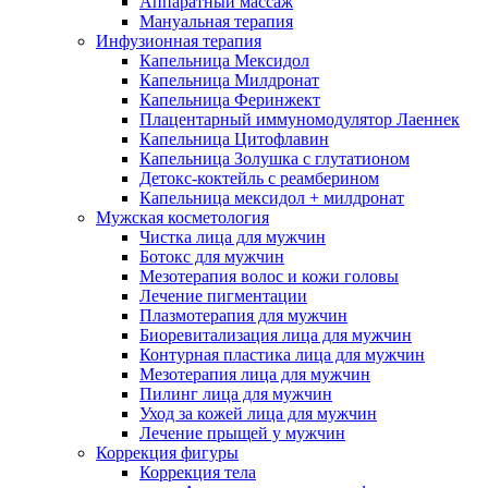
Аппаратный массаж
Мануальная терапия
Инфузионная терапия
Капельница Мексидол
Капельница Милдронат
Капельница Феринжект
Плацентарный иммуномодулятор Лаеннек
Капельница Цитофлавин
Капельница Золушка с глутатионом
Детокс-коктейль с реамберином
Капельница мексидол + милдронат
Мужская косметология
Чистка лица для мужчин
Ботокс для мужчин
Мезотерапия волос и кожи головы
Лечение пигментации
Плазмотерапия для мужчин
Биоревитализация лица для мужчин
Контурная пластика лица для мужчин
Мезотерапия лица для мужчин
Пилинг лица для мужчин
Уход за кожей лица для мужчин
Лечение прыщей у мужчин
Коррекция фигуры
Коррекция тела