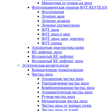
Микротоки от отеков на лице
Фотодинамическая терапия ФДТ REVIXAN
Фототерапия
Лечение акне
Лечение розацеа
Лечение пигментации
ФДТ лица
ФДТ лица и шеи
ФДТ лица, шеи, декольте
ФДТ спины
Аппаратная диагностика кожи
RF-лифтинг лица
Игольчатый RF лифтинг
Игольчатый RF лифтинг лица
Эстетическая косметология
Компьютерная дерматоскопия
Чистка лица
Аппаратная чистка лица
Ультразвуковая чистка лица
Комбинированная чистка лица
Атравматическая чистка лица
Ручная чистка лица
Механическая чистка лица
Чистка лица от черных точек
Чистка лица от угрей