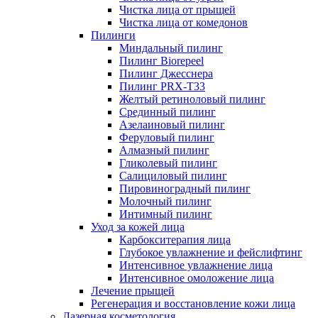
Чистка лица от прыщей
Чистка лица от комедонов
Пилинги
Миндальный пилинг
Пилинг Biorepeel
Пилинг Джесснера
Пилинг PRX-T33
Желтый ретиноловый пилинг
Срединный пилинг
Азелаиновый пилинг
Феруловый пилинг
Алмазный пилинг
Гликолевый пилинг
Салициловый пилинг
Пировиноградный пилинг
Молочный пилинг
Интимный пилинг
Уход за кожей лица
Карбокситерапия лица
Глубокое увлажнение и фейслифтинг
Интенсивное увлажнение лица
Интенсивное омоложение лица
Лечение прыщей
Регенерация и восстановление кожи лица
Лазерная косметология