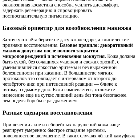
окклюзивная косметика способна усилить дискомфорт,
задержать регенерацию и спровоцировать
поствоспалительную пигментацию.
Базовый ориентир для возобновления макияжа
За точку отсчёта берите не дату в календаре, а клинические
признаки восстановления.
Базовое правило: декоративный
макияж допустим после полного закрытия
микроповреждений и исчезновения мокнутия
. Кожа должна
быть сухой, без сочащихся участков и свежих эрозий, с
уменьшившейся яркостью эритемы и без выраженной
болезненности при касании. В большинстве мягких
протоколов это совпадает с интервалом от второго до
четвёртого дня; при интенсивной реакции — ближе к
пятому–седьмому дню. Если сомневаетесь, отложите
нанесение ещё на сутки: лишний день без тона безопаснее,
чем неделя борьбы с раздражением.
Разные сценарии восстановления
При лечении акне и себорейных нарушений кожа чаще
реагирует умеренно: быстрое спадание эритемы,
поверхностное шелушение. В таких случаях лёгкий камуфляж