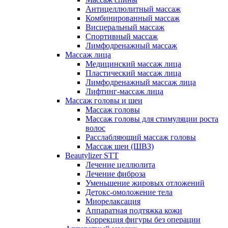
Антицеллюлитный массаж
Комбинированный массаж
Висцеральный массаж
Спортивный массаж
Лимфодренажный массаж
Массаж лица
Медицинский массаж лица
Пластический массаж лица
Лимфодренажный массаж лица
Лифтинг-массаж лица
Массаж головы и шеи
Массаж головы
Массаж головы для стимуляции роста
волос
Расслабляющий массаж головы
Массаж шеи (ШВЗ)
Beautylizer STT
Лечение целлюлита
Лечение фиброза
Уменьшение жировых отложений
Детокс-омоложение тела
Миорелаксация
Аппаратная подтяжка кожи
Коррекция фигуры без операции