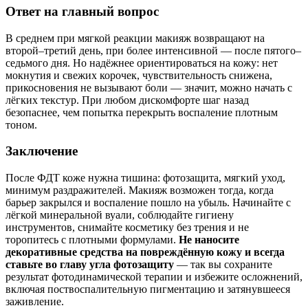
Ответ на главный вопрос
В среднем при мягкой реакции макияж возвращают на
второй–третий день, при более интенсивной — после пятого–
седьмого дня. Но надёжнее ориентироваться на кожу: нет
мокнутия и свежих корочек, чувствительность снижена,
прикосновения не вызывают боли — значит, можно начать с
лёгких текстур. При любом дискомфорте шаг назад
безопаснее, чем попытка перекрыть воспаление плотным
тоном.
Заключение
После ФДТ коже нужна тишина: фотозащита, мягкий уход,
минимум раздражителей. Макияж возможен тогда, когда
барьер закрылся и воспаление пошло на убыль. Начинайте с
лёгкой минеральной вуали, соблюдайте гигиену
инструментов, снимайте косметику без трения и не
торопитесь с плотными формулами.
Не наносите
декоративные средства на повреждённую кожу и всегда
ставьте во главу угла фотозащиту
— так вы сохраните
результат фотодинамической терапии и избежите осложнений,
включая поствоспалительную пигментацию и затянувшееся
заживление.