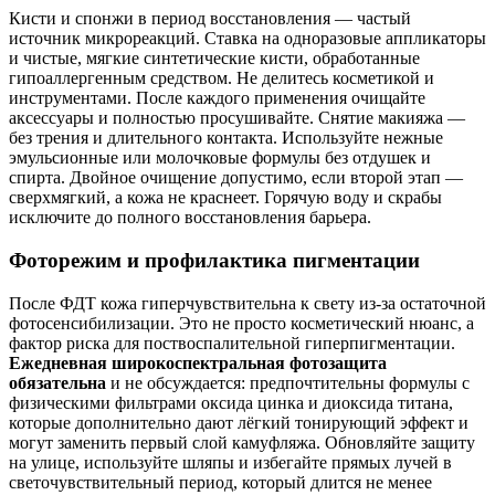
Кисти и спонжи в период восстановления — частый
источник микрореакций. Ставка на одноразовые аппликаторы
и чистые, мягкие синтетические кисти, обработанные
гипоаллергенным средством. Не делитесь косметикой и
инструментами. После каждого применения очищайте
аксессуары и полностью просушивайте. Снятие макияжа —
без трения и длительного контакта. Используйте нежные
эмульсионные или молочковые формулы без отдушек и
спирта. Двойное очищение допустимо, если второй этап —
сверхмягкий, а кожа не краснеет. Горячую воду и скрабы
исключите до полного восстановления барьера.
Фоторежим и профилактика пигментации
После ФДТ кожа гиперчувствительна к свету из‑за остаточной
фотосенсибилизации. Это не просто косметический нюанс, а
фактор риска для поствоспалительной гиперпигментации.
Ежедневная широкоспектральная фотозащита
обязательна
и не обсуждается: предпочтительны формулы с
физическими фильтрами оксида цинка и диоксида титана,
которые дополнительно дают лёгкий тонирующий эффект и
могут заменить первый слой камуфляжа. Обновляйте защиту
на улице, используйте шляпы и избегайте прямых лучей в
светочувствительный период, который длится не менее