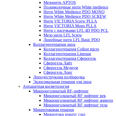
Мезонити APTOS
Полимолочные нити White medience
Нити White Medience PDO MONO
Нити White Medience PDO SCREW
Нити VICTORIA Screw PLLA
Нити VICTORIA Mono PLLA
Нити с насечками LFL 4D PDO PCL
Мезо нити LFL Screw
Линейные нити LFL Basic PDO
Коллагенотерапия лица
Коллагенотерапия Collost micro
Коллагенотерапия Linerase
Коллагенотерапия Сферогель
Сферогель Лайт
Сферогель Медиум
Сферогель Лонг
Липодеструкция подбородка
Экзосомальная терапия для лица
Аппаратная косметология
Микроигольчатый RF-лифтинг
Микроигольчатый RF лифтинг век
Микроигольчатый RF лифтинг живота
Микроигольчатый RF лифтинг тела
Микротоковая терапия
Микротоки вокруг глаз