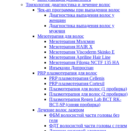
Трихология: диагностика и лечение волос
Чек-ап программы при выпадении волос
Диагностика выпадения волос у
женщин
Диагностика выпадения волос у
мужчин
Мезотерапия для волос
Мезотерапия Мэлсмон
Мезотерапия HAIR X
Мезотерапия Viscoderm Skinko E
Мезотерапия Apriline Hair Line
Мезотерапия Filorga NCTF 135 HA
Инъекции Дипроспан
PRP плазмотерапия для волос
PRP плазмотерапия Cellenis
PRP плазмотерапия Cortexil
Плазмотерапия для волос (1 пробирка)
Плазмотерапия для волос (2 пробирки)
Плазмотерапия Regen Lab BCT RK-
BCT-SP (синяя пробирка)
Лечение волос лазером
ФБМ волосистой части головы без
геля
ФДТ волосистой части головы с гелем
Лечение очаговой алопеции