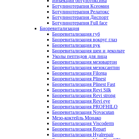
Инъекции ботулотоксина
Ботулинотерапия Ксеомин
Ботулинотерапия Релатокс
Ботулинотерапия Диспорт
Ботулинотерапия Full face
Биоревитализация
Биоревитализация губ
Биоревитализация вокруг глаз
Биоревитализация рук
Биоревитализация шеи и декольте
Уколы пептидов для лица
Биоревитализация мезовартон
Биоревитализация мезоксантин
Биоревитализация Filorga
Биоревитализация Plinest
Биоревитализация Plinest Fast
Биоревитализация Revi Silk
Биоревитализация Revi strong
Биоревитализация Revi eye
Биоревитализация PROFHILO
Биоревитализация Novacutan
Мезо-коктейль Монако
Биоревитализация Viscoderm
Биоревитализация Repart
Биоревитализация Hyalrepair