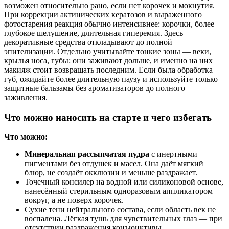
возможен относительно рано, если нет корочек и мокнутия.
При коррекции актинических кератозов и выраженного
фотостарения реакция обычно интенсивнее: корочки, более
глубокое шелушение, длительная гиперемия. Здесь
декоративные средства откладывают до полной
эпителизации. Отдельно учитывайте тонкие зоны — веки,
крылья носа, губы: они заживают дольше, и именно на них
макияж стоит возвращать последним. Если была обработка
губ, ожидайте более длительную паузу и используйте только
защитные бальзамы без ароматизаторов до полного
заживления.
Что можно наносить на старте и чего избегать
Что можно:
Минеральная рассыпчатая пудра
с инертными
пигментами без отдушек и масел. Она даёт мягкий
блюр, не создаёт окклюзии и меньше раздражает.
Точечный консилер на водной или силиконовой основе,
нанесённый стерильным одноразовым аппликатором
вокруг, а не поверх корочек.
Сухие тени нейтрального состава, если область век не
воспалена. Лёгкая тушь для чувствительных глаз — при
отсутствии раздражения конъюнктивы.