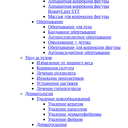
Аппаратная коррекция фигуры
Аппаратная коррекция фигуры
BeautyLizer STT
Массаж для коррекции фигуры
Обертывание
Обертывание для тела
Бандажное обертывание
Антицеллюлитное обертывание
Омоложение + детокс
Обертывание для коррекции фигуры
Антиоксидантное обертывание
Уход за телом
Избавление от лишнего веса
Коррекция силуэта
Лечение целлюлита
Инъекции липолитиков
Устранение растяжек
Лечение гипергидроза
Дерматология
Удаление новообразований
Удаление кератом
Удаление папиллом
Удаление дерматофибромы
Удаление фибром
Дерматоскопия