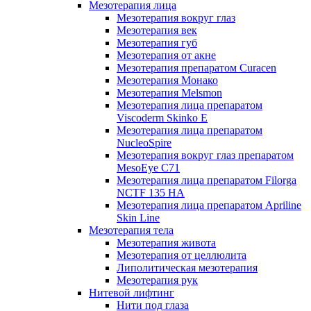
Мезотерапия лица
Мезотерапия вокруг глаз
Мезотерапия век
Мезотерапия губ
Мезотерапия от акне
Мезотерапия препаратом Curacen
Мезотерапия Монако
Мезотерапия Melsmon
Мезотерапия лица препаратом
Viscoderm Skinko E
Мезотерапия лица препаратом
NucleoSpire
Мезотерапия вокруг глаз препаратом
MesoEye С71
Мезотерапия лица препаратом Filorga
NCTF 135 HA
Мезотерапия лица препаратом Apriline
Skin Line
Мезотерапия тела
Мезотерапия живота
Мезотерапия от целлюлита
Липолитическая мезотерапия
Мезотерапия рук
Нитевой лифтинг
Нити под глаза