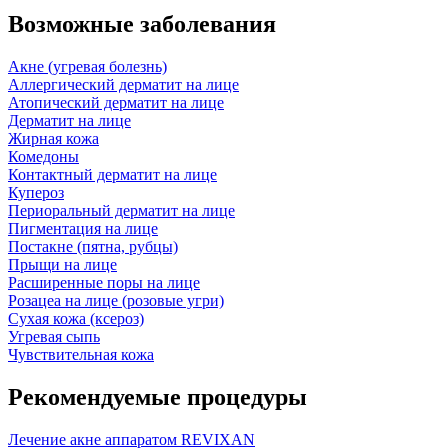
Возможные заболевания
Акне (угревая болезнь)
Аллергический дерматит на лице
Атопический дерматит на лице
Дерматит на лице
Жирная кожа
Комедоны
Контактный дерматит на лице
Купероз
Периоральный дерматит на лице
Пигментация на лице
Постакне (пятна, рубцы)
Прыщи на лице
Расширенные поры на лице
Розацеа на лице (розовые угри)
Сухая кожа (ксероз)
Угревая сыпь
Чувствительная кожа
Рекомендуемые процедуры
Лечение акне аппаратом REVIXAN