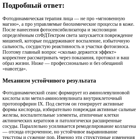
Подробный ответ:
Фотодинамическая терапия лица — не про «мгновенную
магию», а про управляемые биохимические процессы в коже.
После нанесения фотосенсибилизатора и экспозиции
определённым спФДТектром света запускается повреждение
мишеней, которые поддерживают воспаление, избыточную
сальность, сосудистую реактивность и участки фотоизноса.
Поэтому главный вопрос «сколько держится эффект»
корректнее рассматривать через показания, протокол и ваш
образ жизни. Ниже — профессионально и без обещаний
«навсегда».
Механизм устойчивого результата
Фотодинамический сеанс формирует из аминолевулиновой
кислоты или метил-аминолевулината внутриклеточный
протопорфирин IX. Под светом он генерирует активные
формы кислорода, избирательно повреждая активные сальные
железы, воспалительные элементы, атипичные клетки
актинических кератозов и патологически расширенные
сосуды. Параллельно усиливается ремоделирование коллагена
— отсюда отсроченное, но устойчивое выравнивание
текстуры и сужение пор. Именно эти структурные изменения