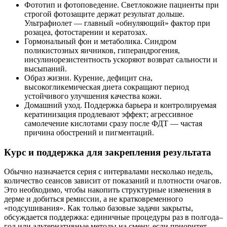
Фототип и фотоповедение. Светлокожие пациенты при
строгой фотозащите держат результат дольше.
Ультрафиолет — главный «обнуляющий» фактор при
розацеа, фотостарении и кератозах.
Гормональный фон и метаболика. Синдром
поликистозных яичников, гиперандрогения,
инсулинорезистентность ускоряют возврат сальности и
высыпаний.
Образ жизни. Курение, дефицит сна,
высокогликемическая диета сокращают период
устойчивого улучшения качества кожи.
Домашний уход. Поддержка барьера и контролируемая
кератинизация продлевают эффект; агрессивное
самолечение кислотами сразу после ФДТ — частая
причина обострений и пигментаций.
Курс и поддержка для закрепления результата
Обычно назначается серия с интервалами несколько недель,
количество сеансов зависит от показаний и плотности очагов.
Это необходимо, чтобы накопить структурные изменения в
дерме и добиться ремиссии, а не кратковременного
«подсушивания». Как только базовые задачи закрыты,
обсуждается поддержка: единичные процедуры раз в полгода–
год или альтернативные методы на смену, если приоритет —