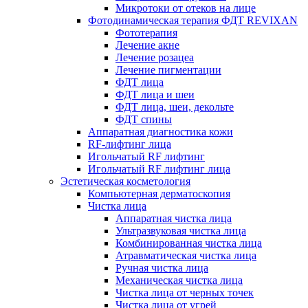
Микротоки от отеков на лице
Фотодинамическая терапия ФДТ REVIXAN
Фототерапия
Лечение акне
Лечение розацеа
Лечение пигментации
ФДТ лица
ФДТ лица и шеи
ФДТ лица, шеи, декольте
ФДТ спины
Аппаратная диагностика кожи
RF-лифтинг лица
Игольчатый RF лифтинг
Игольчатый RF лифтинг лица
Эстетическая косметология
Компьютерная дерматоскопия
Чистка лица
Аппаратная чистка лица
Ультразвуковая чистка лица
Комбинированная чистка лица
Атравматическая чистка лица
Ручная чистка лица
Механическая чистка лица
Чистка лица от черных точек
Чистка лица от угрей