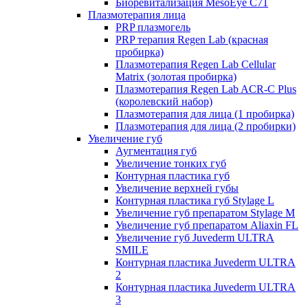
Биоревитализация MesoEye C71
Плазмотерапия лица
PRP плазмогель
PRP терапия Regen Lab (красная
пробирка)
Плазмотерапия Regen Lab Cellular
Matrix (золотая пробирка)
Плазмотерапия Regen Lab ACR-C Plus
(королевский набор)
Плазмотерапия для лица (1 пробирка)
Плазмотерапия для лица (2 пробирки)
Увеличение губ
Аугментация губ
Увеличение тонких губ
Контурная пластика губ
Увеличение верхней губы
Контурная пластика губ Stylage L
Увеличение губ препаратом Stylage M
Увеличение губ препаратом Aliaxin FL
Увеличение губ Juvederm ULTRA
SMILE
Контурная пластика Juvederm ULTRA
2
Контурная пластика Juvederm ULTRA
3