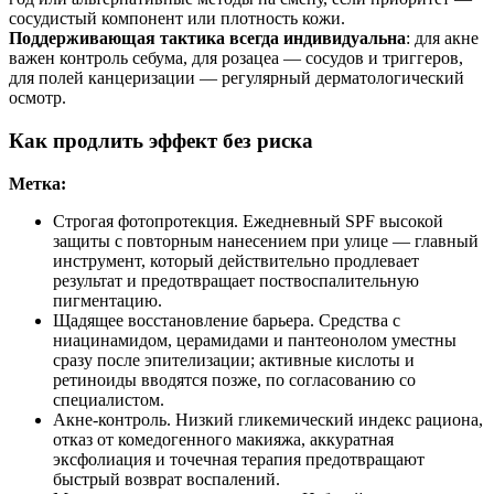
сосудистый компонент или плотность кожи.
Поддерживающая тактика всегда индивидуальна
: для акне
важен контроль себума, для розацеа — сосудов и триггеров,
для полей канцеризации — регулярный дерматологический
осмотр.
Как продлить эффект без риска
Метка:
Строгая фотопротекция. Ежедневный SPF высокой
защиты с повторным нанесением при улице — главный
инструмент, который действительно продлевает
результат и предотвращает поствоспалительную
пигментацию.
Щадящее восстановление барьера. Средства с
ниацинамидом, церамидами и пантеонолом уместны
сразу после эпителизации; активные кислоты и
ретиноиды вводятся позже, по согласованию со
специалистом.
Акне-контроль. Низкий гликемический индекс рациона,
отказ от комедогенного макияжа, аккуратная
эксфолиация и точечная терапия предотвращают
быстрый возврат воспалений.