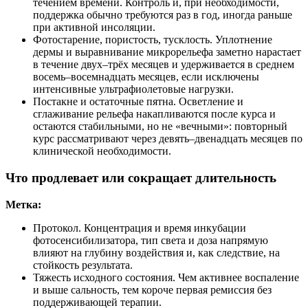
течением времени. Контроль и, при необходимости,
поддержка обычно требуются раз в год, иногда раньше
при активной инсоляции.
Фотостарение, пористость, тусклость. Уплотнение
дермы и выравнивание микрорельефа заметно нарастает
в течение двух–трёх месяцев и удерживается в среднем
восемь–восемнадцать месяцев, если исключены
интенсивные ультрафиолетовые нагрузки.
Постакне и остаточные пятна. Осветление и
сглаживание рельефа накапливаются после курса и
остаются стабильными, но не «вечными»: повторный
курс рассматривают через девять–двенадцать месяцев по
клинической необходимости.
Что продлевает или сокращает длительность
Метка:
Протокол. Концентрация и время инкубации
фотосенсибилизатора, тип света и доза напрямую
влияют на глубину воздействия и, как следствие, на
стойкость результата.
Тяжесть исходного состояния. Чем активнее воспаление
и выше сальность, тем короче первая ремиссия без
поддерживающей терапии.