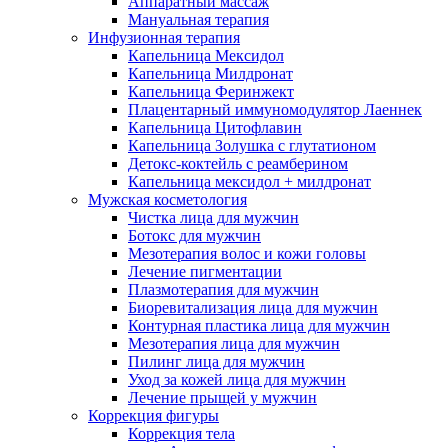
Аппаратный массаж
Мануальная терапия
Инфузионная терапия
Капельница Мексидол
Капельница Милдронат
Капельница Феринжект
Плацентарный иммуномодулятор Лаеннек
Капельница Цитофлавин
Капельница Золушка с глутатионом
Детокс-коктейль с реамберином
Капельница мексидол + милдронат
Мужская косметология
Чистка лица для мужчин
Ботокс для мужчин
Мезотерапия волос и кожи головы
Лечение пигментации
Плазмотерапия для мужчин
Биоревитализация лица для мужчин
Контурная пластика лица для мужчин
Мезотерапия лица для мужчин
Пилинг лица для мужчин
Уход за кожей лица для мужчин
Лечение прыщей у мужчин
Коррекция фигуры
Коррекция тела