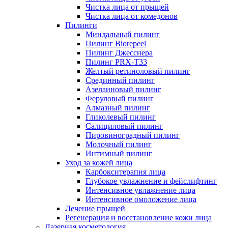
Чистка лица от прыщей
Чистка лица от комедонов
Пилинги
Миндальный пилинг
Пилинг Biorepeel
Пилинг Джесснера
Пилинг PRX-T33
Желтый ретиноловый пилинг
Срединный пилинг
Азелаиновый пилинг
Феруловый пилинг
Алмазный пилинг
Гликолевый пилинг
Салициловый пилинг
Пировиноградный пилинг
Молочный пилинг
Интимный пилинг
Уход за кожей лица
Карбокситерапия лица
Глубокое увлажнение и фейслифтинг
Интенсивное увлажнение лица
Интенсивное омоложение лица
Лечение прыщей
Регенерация и восстановление кожи лица
Лазерная косметология