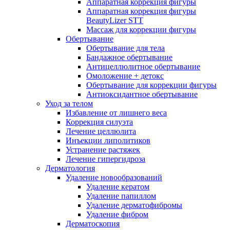
Аппаратная коррекция фигуры
Аппаратная коррекция фигуры
BeautyLizer STT
Массаж для коррекции фигуры
Обертывание
Обертывание для тела
Бандажное обертывание
Антицеллюлитное обертывание
Омоложение + детокс
Обертывание для коррекции фигуры
Антиоксидантное обертывание
Уход за телом
Избавление от лишнего веса
Коррекция силуэта
Лечение целлюлита
Инъекции липолитиков
Устранение растяжек
Лечение гипергидроза
Дерматология
Удаление новообразований
Удаление кератом
Удаление папиллом
Удаление дерматофибромы
Удаление фибром
Дерматоскопия