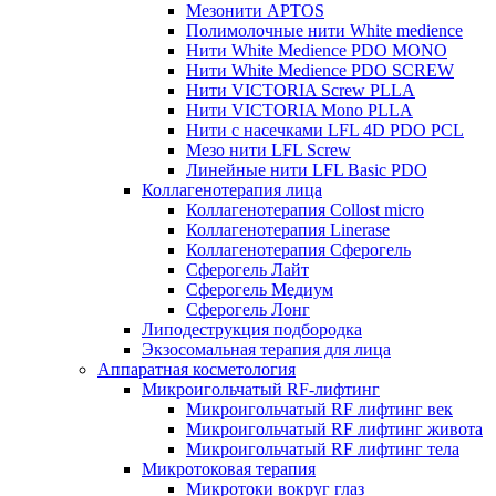
Мезонити APTOS
Полимолочные нити White medience
Нити White Medience PDO MONO
Нити White Medience PDO SCREW
Нити VICTORIA Screw PLLA
Нити VICTORIA Mono PLLA
Нити с насечками LFL 4D PDO PCL
Мезо нити LFL Screw
Линейные нити LFL Basic PDO
Коллагенотерапия лица
Коллагенотерапия Collost micro
Коллагенотерапия Linerase
Коллагенотерапия Сферогель
Сферогель Лайт
Сферогель Медиум
Сферогель Лонг
Липодеструкция подбородка
Экзосомальная терапия для лица
Аппаратная косметология
Микроигольчатый RF-лифтинг
Микроигольчатый RF лифтинг век
Микроигольчатый RF лифтинг живота
Микроигольчатый RF лифтинг тела
Микротоковая терапия
Микротоки вокруг глаз