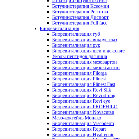
Инъекции ботулотоксина
Ботулинотерапия Ксеомин
Ботулинотерапия Релатокс
Ботулинотерапия Диспорт
Ботулинотерапия Full face
Биоревитализация
Биоревитализация губ
Биоревитализация вокруг глаз
Биоревитализация рук
Биоревитализация шеи и декольте
Уколы пептидов для лица
Биоревитализация мезовартон
Биоревитализация мезоксантин
Биоревитализация Filorga
Биоревитализация Plinest
Биоревитализация Plinest Fast
Биоревитализация Revi Silk
Биоревитализация Revi strong
Биоревитализация Revi eye
Биоревитализация PROFHILO
Биоревитализация Novacutan
Мезо-коктейль Монако
Биоревитализация Viscoderm
Биоревитализация Repart
Биоревитализация Hyalrepair