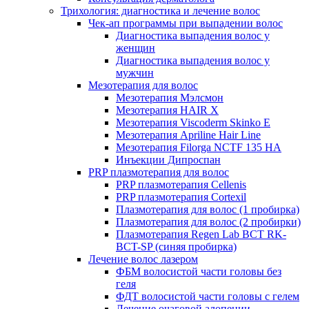
Трихология: диагностика и лечение волос
Чек-ап программы при выпадении волос
Диагностика выпадения волос у
женщин
Диагностика выпадения волос у
мужчин
Мезотерапия для волос
Мезотерапия Мэлсмон
Мезотерапия HAIR X
Мезотерапия Viscoderm Skinko E
Мезотерапия Apriline Hair Line
Мезотерапия Filorga NCTF 135 HA
Инъекции Дипроспан
PRP плазмотерапия для волос
PRP плазмотерапия Cellenis
PRP плазмотерапия Cortexil
Плазмотерапия для волос (1 пробирка)
Плазмотерапия для волос (2 пробирки)
Плазмотерапия Regen Lab BCT RK-
BCT-SP (синяя пробирка)
Лечение волос лазером
ФБМ волосистой части головы без
геля
ФДТ волосистой части головы с гелем
Лечение очаговой алопеции