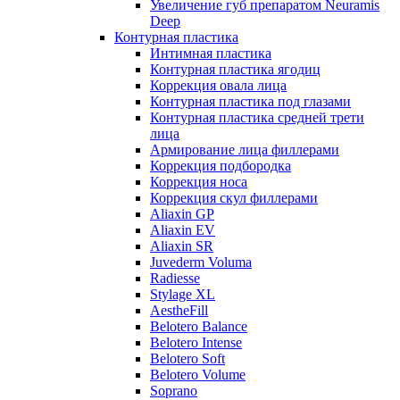
Увеличение губ препаратом Neuramis
Deep
Контурная пластика
Интимная пластика
Контурная пластика ягодиц
Коррекция овала лица
Контурная пластика под глазами
Контурная пластика средней трети
лица
Армирование лица филлерами
Коррекция подбородка
Коррекция носа
Коррекция скул филлерами
Aliaxin GP
Aliaxin EV
Aliaxin SR
Juvederm Voluma
Radiesse
Stylage XL
AestheFill
Belotero Balance
Belotero Intense
Belotero Soft
Belotero Volume
Soprano