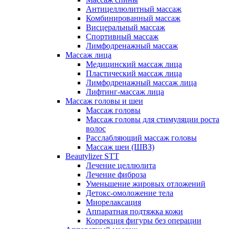
Антицеллюлитный массаж
Комбинированный массаж
Висцеральный массаж
Спортивный массаж
Лимфодренажный массаж
Массаж лица
Медицинский массаж лица
Пластический массаж лица
Лимфодренажный массаж лица
Лифтинг-массаж лица
Массаж головы и шеи
Массаж головы
Массаж головы для стимуляции роста
волос
Расслабляющий массаж головы
Массаж шеи (ШВЗ)
Beautylizer STT
Лечение целлюлита
Лечение фиброза
Уменьшение жировых отложений
Детокс-омоложение тела
Миорелаксация
Аппаратная подтяжка кожи
Коррекция фигуры без операции