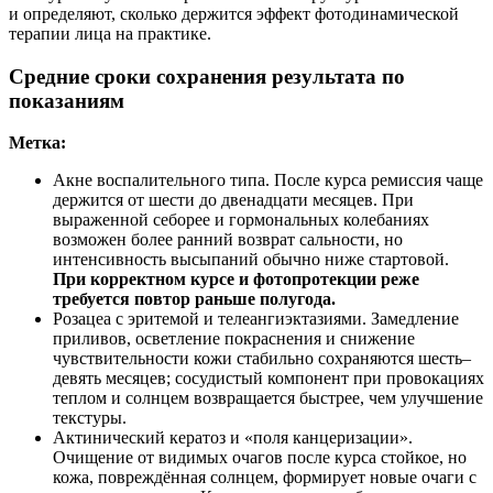
и определяют, сколько держится эффект фотодинамической
терапии лица на практике.
Средние сроки сохранения результата по
показаниям
Метка:
Акне воспалительного типа. После курса ремиссия чаще
держится от шести до двенадцати месяцев. При
выраженной себорее и гормональных колебаниях
возможен более ранний возврат сальности, но
интенсивность высыпаний обычно ниже стартовой.
При корректном курсе и фотопротекции реже
требуется повтор раньше полугода.
Розацеа с эритемой и телеангиэктазиями. Замедление
приливов, осветление покраснения и снижение
чувствительности кожи стабильно сохраняются шесть–
девять месяцев; сосудистый компонент при провокациях
теплом и солнцем возвращается быстрее, чем улучшение
текстуры.
Актинический кератоз и «поля канцеризации».
Очищение от видимых очагов после курса стойкое, но
кожа, повреждённая солнцем, формирует новые очаги с