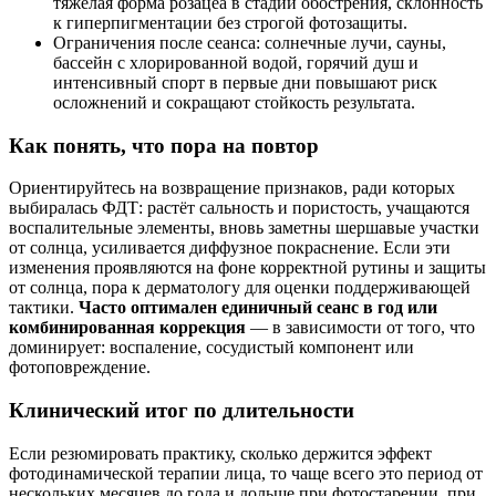
тяжёлая форма розацеа в стадии обострения, склонность
к гиперпигментации без строгой фотозащиты.
Ограничения после сеанса: солнечные лучи, сауны,
бассейн с хлорированной водой, горячий душ и
интенсивный спорт в первые дни повышают риск
осложнений и сокращают стойкость результата.
Как понять, что пора на повтор
Ориентируйтесь на возвращение признаков, ради которых
выбиралась ФДТ: растёт сальность и пористость, учащаются
воспалительные элементы, вновь заметны шершавые участки
от солнца, усиливается диффузное покраснение. Если эти
изменения проявляются на фоне корректной рутины и защиты
от солнца, пора к дерматологу для оценки поддерживающей
тактики.
Часто оптимален единичный сеанс в год или
комбинированная коррекция
— в зависимости от того, что
доминирует: воспаление, сосудистый компонент или
фотоповреждение.
Клинический итог по длительности
Если резюмировать практику, сколько держится эффект
фотодинамической терапии лица, то чаще всего это период от
нескольких месяцев до года и дольше при фотостарении, при