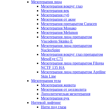
Мезотерапия лица
Мезотерапия вокруг глаз
Мезотерапия век
Мезотерапия губ
Мезотерапия от акне
Мезотерапия препаратом Curacen
Мезотерапия Монако
Мезотерапия Melsmon
Мезотерапия лица препаратом
Viscoderm Skinko E
Мезотерапия лица препаратом
NucleoSpire
Мезотерапия вокруг глаз препаратом
MesoEye С71
Мезотерапия лица препаратом Filorga
NCTF 135 HA
Мезотерапия лица препаратом Apriline
Skin Line
Мезотерапия тела
Мезотерапия живота
Мезотерапия от целлюлита
Липолитическая мезотерапия
Мезотерапия рук
Нитевой лифтинг
Нити под глаза