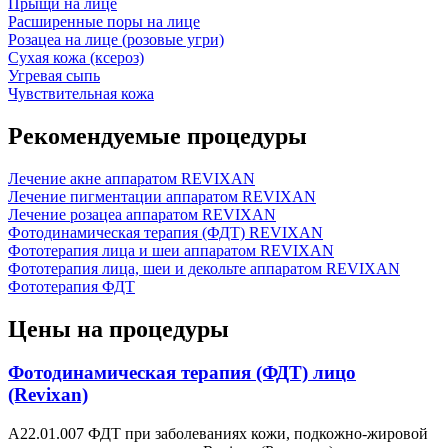
Прыщи на лице
Расширенные поры на лице
Розацеа на лице (розовые угри)
Сухая кожа (ксероз)
Угревая сыпь
Чувствительная кожа
Рекомендуемые процедуры
Лечение акне аппаратом REVIXAN
Лечение пигментации аппаратом REVIXAN
Лечение розацеа аппаратом REVIXAN
Фотодинамическая терапия (ФДТ) REVIXAN
Фототерапия лица и шеи аппаратом REVIXAN
Фототерапия лица, шеи и декольте аппаратом REVIXAN
Фототерапия ФДТ
Цены на процедуры
Фотодинамическая терапия (ФДТ) лицо
(Revixan)
А22.01.007 ФДТ при заболеваниях кожи, подкожно-жировой