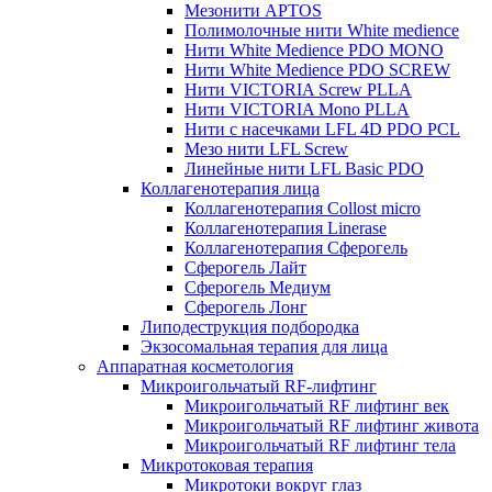
Мезонити APTOS
Полимолочные нити White medience
Нити White Medience PDO MONO
Нити White Medience PDO SCREW
Нити VICTORIA Screw PLLA
Нити VICTORIA Mono PLLA
Нити с насечками LFL 4D PDO PCL
Мезо нити LFL Screw
Линейные нити LFL Basic PDO
Коллагенотерапия лица
Коллагенотерапия Collost micro
Коллагенотерапия Linerase
Коллагенотерапия Сферогель
Сферогель Лайт
Сферогель Медиум
Сферогель Лонг
Липодеструкция подбородка
Экзосомальная терапия для лица
Аппаратная косметология
Микроигольчатый RF-лифтинг
Микроигольчатый RF лифтинг век
Микроигольчатый RF лифтинг живота
Микроигольчатый RF лифтинг тела
Микротоковая терапия
Микротоки вокруг глаз