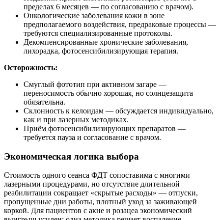
пределах 6 месяцев — по согласованию с врачом).
Онкологические заболевания кожи в зоне
предполагаемого воздействия, предраковые процессы —
требуются специализированные протоколы.
Декомпенсированные хронические заболевания,
лихорадка, фотосенсибилизирующая терапия.
Осторожность:
Смуглый фототип при активном загаре —
переносимость обычно хорошая, но солнцезащита
обязательна.
Склонность к келоидам — обсуждается индивидуально,
как и при лазерных методиках.
Приём фотосенсибилизирующих препаратов —
требуется пауза и согласование с врачом.
Экономическая логика выбора
Стоимость одного сеанса ФДТ сопоставима с многими
лазерными процедурами, но отсутствие длительной
реабилитации сокращает «скрытые расходы» — отпуски,
пропущенные дни работы, плотный уход за заживающей
коркой. Для пациентов с акне и розацеа экономический
выигрыш усилен: одна методика решает воспаление,