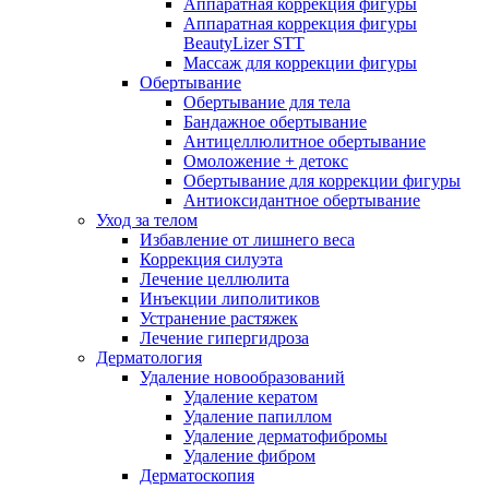
Аппаратная коррекция фигуры
Аппаратная коррекция фигуры
BeautyLizer STT
Массаж для коррекции фигуры
Обертывание
Обертывание для тела
Бандажное обертывание
Антицеллюлитное обертывание
Омоложение + детокс
Обертывание для коррекции фигуры
Антиоксидантное обертывание
Уход за телом
Избавление от лишнего веса
Коррекция силуэта
Лечение целлюлита
Инъекции липолитиков
Устранение растяжек
Лечение гипергидроза
Дерматология
Удаление новообразований
Удаление кератом
Удаление папиллом
Удаление дерматофибромы
Удаление фибром
Дерматоскопия