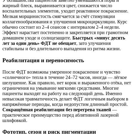
У большинства пациентов заметно уменьшаются поры и
жирный блеск, выравнивается цвет, снижается число
воспалительных элементов, уходит реактивное покраснение.
Мелкая морщинистость смягчается за счёт стимуляции
коллагенообразования и улучшения микроциркуляции. Курс
обычно состоит из 2–4 сеансов с интервалом 2–4 недели.
Эффект нарастает постепенно и закрепляется при грамотном
домашнем уходе и солнцезащите.
Быстрых «минус десять
лет за один день» ФДТ не обещает
, зато улучшения
стабильны и без длительного выпадения из ритма жизни.
Реабилитация и переносимость
После ФДТ возможны умеренное покраснение и чувство
«солнечного» тепла в течение 24–72 часов, иногда — лёгкое
шелушение. Как правило, нет корок и выраженного отёка, нет
ограничения на умывание мягкими средствами. Многие
пациенты выходят на работу на следующий день. Именно
невысокая травматичность делает ФДТ логичным выбором в
напряжённые периоды, когда недопустим длинный простой.
Сокращённая реабилитация без перегрева тканей
—
практическое преимущество перед аблятивной лазерной
шлифовкой.
Фототип, сезон и риск пигментации