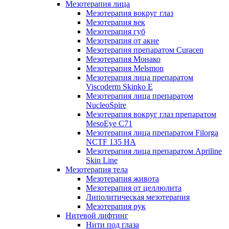
Мезотерапия лица
Мезотерапия вокруг глаз
Мезотерапия век
Мезотерапия губ
Мезотерапия от акне
Мезотерапия препаратом Curacen
Мезотерапия Монако
Мезотерапия Melsmon
Мезотерапия лица препаратом
Viscoderm Skinko E
Мезотерапия лица препаратом
NucleoSpire
Мезотерапия вокруг глаз препаратом
MesoEye С71
Мезотерапия лица препаратом Filorga
NCTF 135 HA
Мезотерапия лица препаратом Apriline
Skin Line
Мезотерапия тела
Мезотерапия живота
Мезотерапия от целлюлита
Липолитическая мезотерапия
Мезотерапия рук
Нитевой лифтинг
Нити под глаза