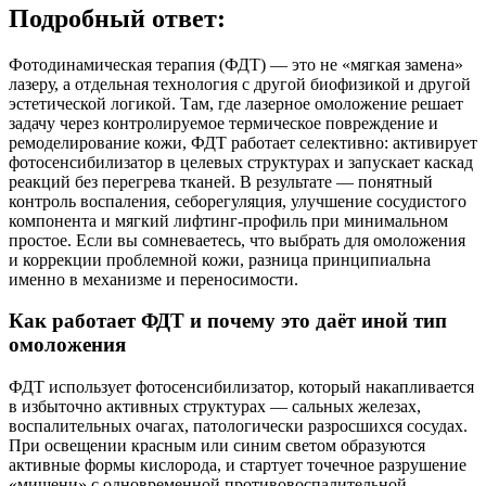
Подробный ответ:
Фотодинамическая терапия (ФДТ) — это не «мягкая замена»
лазеру, а отдельная технология с другой биофизикой и другой
эстетической логикой. Там, где лазерное омоложение решает
задачу через контролируемое термическое повреждение и
ремоделирование кожи, ФДТ работает селективно: активирует
фотосенсибилизатор в целевых структурах и запускает каскад
реакций без перегрева тканей. В результате — понятный
контроль воспаления, себорегуляция, улучшение сосудистого
компонента и мягкий лифтинг-профиль при минимальном
простое. Если вы сомневаетесь, что выбрать для омоложения
и коррекции проблемной кожи, разница принципиальна
именно в механизме и переносимости.
Как работает ФДТ и почему это даёт иной тип
омоложения
ФДТ использует фотосенсибилизатор, который накапливается
в избыточно активных структурах — сальных железах,
воспалительных очагах, патологически разросшихся сосудах.
При освещении красным или синим светом образуются
активные формы кислорода, и стартует точечное разрушение
«мишени» с одновременной противовоспалительной