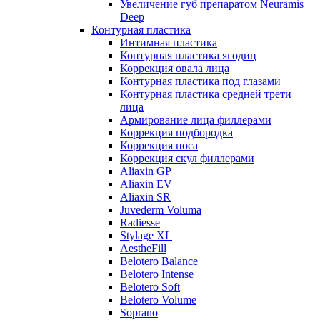
Увеличение губ препаратом Neuramis
Deep
Контурная пластика
Интимная пластика
Контурная пластика ягодиц
Коррекция овала лица
Контурная пластика под глазами
Контурная пластика средней трети
лица
Армирование лица филлерами
Коррекция подбородка
Коррекция носа
Коррекция скул филлерами
Aliaxin GP
Aliaxin EV
Aliaxin SR
Juvederm Voluma
Radiesse
Stylage XL
AestheFill
Belotero Balance
Belotero Intense
Belotero Soft
Belotero Volume
Soprano