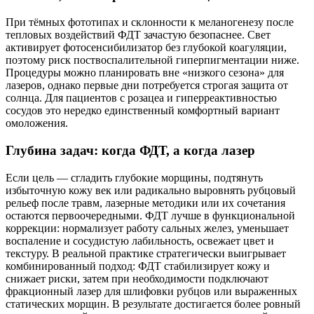
При тёмных фототипах и склонности к меланогенезу после
тепловых воздействий ФДТ зачастую безопаснее. Свет
активирует фотосенсибилизатор без глубокой коагуляции,
поэтому риск поствоспалительной гиперпигментации ниже.
Процедуры можно планировать вне «низкого сезона» для
лазеров, однако первые дни потребуется строгая защита от
солнца. Для пациентов с розацеа и гиперреактивностью
сосудов это нередко единственный комфортный вариант
омоложения.
Глубина задач: когда ФДТ, а когда лазер
Если цель — сгладить глубокие морщины, подтянуть
избыточную кожу век или радикально выровнять рубцовый
рельеф после травм, лазерные методики или их сочетания
остаются первоочередными. ФДТ лучше в функциональной
коррекции: нормализует работу сальных желез, уменьшает
воспаление и сосудистую лабильность, освежает цвет и
текстуру. В реальной практике стратегически выигрывает
комбинированный подход: ФДТ стабилизирует кожу и
снижает риски, затем при необходимости подключают
фракционный лазер для шлифовки рубцов или выраженных
статических морщин. В результате достигается более ровный