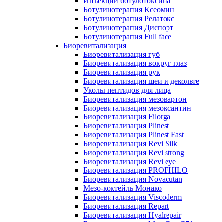
Инъекции ботулотоксина
Ботулинотерапия Ксеомин
Ботулинотерапия Релатокс
Ботулинотерапия Диспорт
Ботулинотерапия Full face
Биоревитализация
Биоревитализация губ
Биоревитализация вокруг глаз
Биоревитализация рук
Биоревитализация шеи и декольте
Уколы пептидов для лица
Биоревитализация мезовартон
Биоревитализация мезоксантин
Биоревитализация Filorga
Биоревитализация Plinest
Биоревитализация Plinest Fast
Биоревитализация Revi Silk
Биоревитализация Revi strong
Биоревитализация Revi eye
Биоревитализация PROFHILO
Биоревитализация Novacutan
Мезо-коктейль Монако
Биоревитализация Viscoderm
Биоревитализация Repart
Биоревитализация Hyalrepair