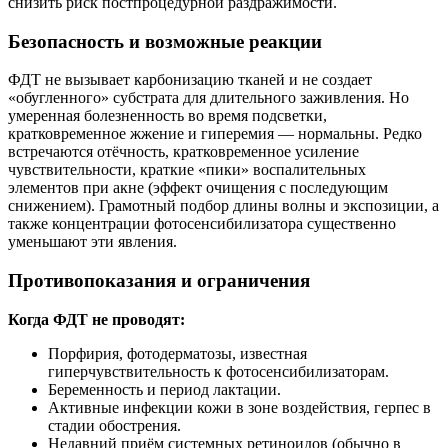
снизить риск постпроцедурной раздражимости.
Безопасность и возможные реакции
ФДТ не вызывает карбонизацию тканей и не создает
«обугленного» субстрата для длительного заживления. Но
умеренная болезненность во время подсветки,
кратковременное жжение и гиперемия — нормальны. Редко
встречаются отёчность, кратковременное усиление
чувствительности, краткие «пики» воспалительных
элементов при акне (эффект очищения с последующим
снижением). Грамотный подбор длины волны и экспозиции, а
также концентрации фотосенсибилизатора существенно
уменьшают эти явления.
Противопоказания и ограничения
Когда ФДТ не проводят:
Порфирия, фотодерматозы, известная
гиперчувствительность к фотосенсибилизаторам.
Беременность и период лактации.
Активные инфекции кожи в зоне воздействия, герпес в
стадии обострения.
Недавний приём системных ретиноидов (обычно в