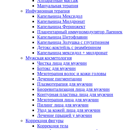
Аппаратный массаж
Мануальная терапия
Инфузионная терапия
Капельница Мексидол
Капельница Милдронат
Капельница Феринжект
Плацентарный иммуномодулятор Лаеннек
Капельница Цитофлавин
Капельница Золушка с глутатионом
Детокс-коктейль с реамберином
Капельница мексидол + милдронат
Мужская косметология
Чистка лица для мужчин
Ботокс для мужчин
Мезотерапия волос и кожи головы
Лечение пигментации
Плазмотерапия для мужчин
Биоревитализация лица для мужчин
Контурная пластика лица для мужчин
Мезотерапия лица для мужчин
Пилинг лица для мужчин
Уход за кожей лица для мужчин
Лечение прыщей у мужчин
Коррекция фигуры
Коррекция тела