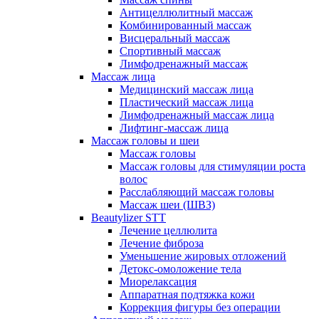
Антицеллюлитный массаж
Комбинированный массаж
Висцеральный массаж
Спортивный массаж
Лимфодренажный массаж
Массаж лица
Медицинский массаж лица
Пластический массаж лица
Лимфодренажный массаж лица
Лифтинг-массаж лица
Массаж головы и шеи
Массаж головы
Массаж головы для стимуляции роста
волос
Расслабляющий массаж головы
Массаж шеи (ШВЗ)
Beautylizer STT
Лечение целлюлита
Лечение фиброза
Уменьшение жировых отложений
Детокс-омоложение тела
Миорелаксация
Аппаратная подтяжка кожи
Коррекция фигуры без операции