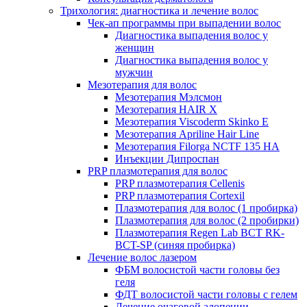
Трихология: диагностика и лечение волос
Чек-ап программы при выпадении волос
Диагностика выпадения волос у
женщин
Диагностика выпадения волос у
мужчин
Мезотерапия для волос
Мезотерапия Мэлсмон
Мезотерапия HAIR X
Мезотерапия Viscoderm Skinko E
Мезотерапия Apriline Hair Line
Мезотерапия Filorga NCTF 135 HA
Инъекции Дипроспан
PRP плазмотерапия для волос
PRP плазмотерапия Cellenis
PRP плазмотерапия Cortexil
Плазмотерапия для волос (1 пробирка)
Плазмотерапия для волос (2 пробирки)
Плазмотерапия Regen Lab BCT RK-
BCT-SP (синяя пробирка)
Лечение волос лазером
ФБМ волосистой части головы без
геля
ФДТ волосистой части головы с гелем
Лечение очаговой алопеции