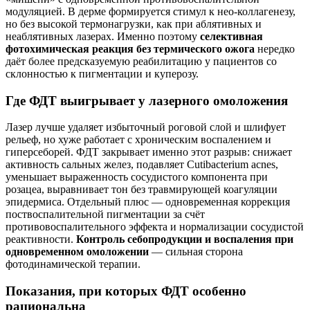
модуляцией. В дерме формируется стимул к нео-коллагенезу,
но без высокой термонагрузки, как при аблятивных и
неаблятивных лазерах. Именно поэтому
селективная
фотохимическая реакция без термического ожога
нередко
даёт более предсказуемую реабилитацию у пациентов со
склонностью к пигментации и куперозу.
Где ФДТ выигрывает у лазерного омоложения
Лазер лучше удаляет избыточный роговой слой и шлифует
рельеф, но хуже работает с хроническим воспалением и
гиперсеборей. ФДТ закрывает именно этот разрыв: снижает
активность сальных желез, подавляет Cutibacterium acnes,
уменьшает выраженность сосудистого компонента при
розацеа, выравнивает тон без травмирующей коагуляции
эпидермиса. Отдельный плюс — одновременная коррекция
поствоспалительной пигментации за счёт
противовоспалительного эффекта и нормализации сосудистой
реактивности.
Контроль себопродукции и воспаления при
одновременном омоложении
— сильная сторона
фотодинамической терапии.
Показания, при которых ФДТ особенно
рациональна