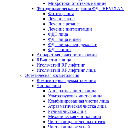
Микротоки от отеков на лице
Фотодинамическая терапия ФДТ REVIXAN
Фототерапия
Лечение акне
Лечение розацеа
Лечение пигментации
ФДТ лица
ФДТ лица и шеи
ФДТ лица, шеи, декольте
ФДТ спины
Аппаратная диагностика кожи
RF-лифтинг лица
Игольчатый RF лифтинг
Игольчатый RF лифтинг лица
Эстетическая косметология
Компьютерная дерматоскопия
Чистка лица
Аппаратная чистка лица
Ультразвуковая чистка лица
Комбинированная чистка лица
Атравматическая чистка лица
Ручная чистка лица
Механическая чистка лица
Чистка лица от черных точек
Чистка лица от угрей