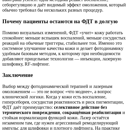
себорегуляцию и даёт видимый эффект омоложения, который
обычно требовал бы нескольких разных процедур.
Почему пациенты остаются на ФДТ в долгую
Помимо визуальных изменений, ФДТ «учит» кожу работать
спокойнее: меньше вспышек воспалений, меньше сосудистых
реакций на обычные триггеры, стабильнее тон. Именно это
системное улучшение качества кожи и делает фотодинамику
удобным базовым методом, к которому при необходимости
добавляют прицельные технологии — инъекции, лазерную
шлифовку, RF-лифтинг.
Заключение
Выбор между фотодинамической терапией и лазерным
омоложением — это не вопрос «что моднее», а вопрос
клинической логики. Когда у кожи есть воспаление,
гиперсеборея, сосудистая реактивность и риск пигментации,
ФДТ даёт преимущество:
селективное действие без
термического повреждения
,
сокращённая реабилитация
и
стойкая нормализация функций кожи. Лазер остаётся
незаменим там, где нужен агрессивный ремоделирующий
импульс для шлифовки и плотного лифтинга. На практике