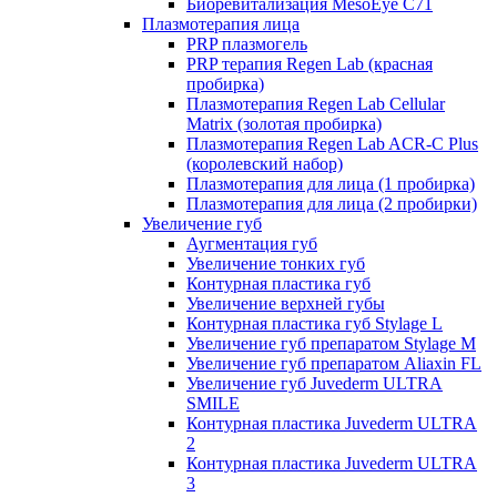
Биоревитализация MesoEye C71
Плазмотерапия лица
PRP плазмогель
PRP терапия Regen Lab (красная
пробирка)
Плазмотерапия Regen Lab Cellular
Matrix (золотая пробирка)
Плазмотерапия Regen Lab ACR-C Plus
(королевский набор)
Плазмотерапия для лица (1 пробирка)
Плазмотерапия для лица (2 пробирки)
Увеличение губ
Аугментация губ
Увеличение тонких губ
Контурная пластика губ
Увеличение верхней губы
Контурная пластика губ Stylage L
Увеличение губ препаратом Stylage M
Увеличение губ препаратом Aliaxin FL
Увеличение губ Juvederm ULTRA
SMILE
Контурная пластика Juvederm ULTRA
2
Контурная пластика Juvederm ULTRA
3