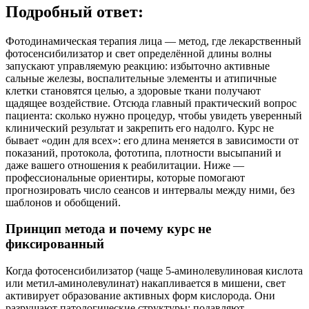
Подробный ответ:
Фотодинамическая терапия лица — метод, где лекарственный
фотосенсибилизатор и свет определённой длины волны
запускают управляемую реакцию: избыточно активные
сальные железы, воспалительные элементы и атипичные
клетки становятся целью, а здоровые ткани получают
щадящее воздействие. Отсюда главный практический вопрос
пациента: сколько нужно процедур, чтобы увидеть уверенный
клинический результат и закрепить его надолго. Курс не
бывает «один для всех»: его длина меняется в зависимости от
показаний, протокола, фототипа, плотности высыпаний и
даже вашего отношения к реабилитации. Ниже —
профессиональные ориентиры, которые помогают
прогнозировать число сеансов и интервалы между ними, без
шаблонов и обобщений.
Принцип метода и почему курс не
фиксированный
Когда фотосенсибилизатор (чаще 5‑аминолевулиновая кислота
или метил‑аминолевулинат) накапливается в мишени, свет
активирует образование активных форм кислорода. Они
разрушают патологические структуры: подавляют