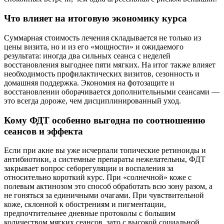
Что влияет на итоговую экономику курса
Суммарная стоимость лечения складывается не только из
цены визита, но и из его «мощности» и ожидаемого
результата: иногда два сильных сеанса с неделей
восстановления выгоднее пяти мягких. На итог также влияет
необходимость профилактических визитов, сезонность и
домашняя поддержка. Экономия на фотозащите и
восстановлении оборачивается дополнительными сеансами —
это всегда дороже, чем дисциплинированный уход.
Кому ФДТ особенно выгодна по соотношению
сеансов и эффекта
Если при акне вы уже исчерпали топические ретиноиды и
антибиотики, а системные препараты нежелательны, ФДТ
закрывает вопрос себорегуляции и воспаления за
относительно короткий курс. При «солнечной» коже с
полевым актинозом это способ обработать всю зону разом, а
не гоняться за единичными очагами. При чувствительной
коже, склонной к обострениям и пигментации,
предпочтительнее дневные протоколы с большим
количеством мягких сеансов, зато с высокой социальной