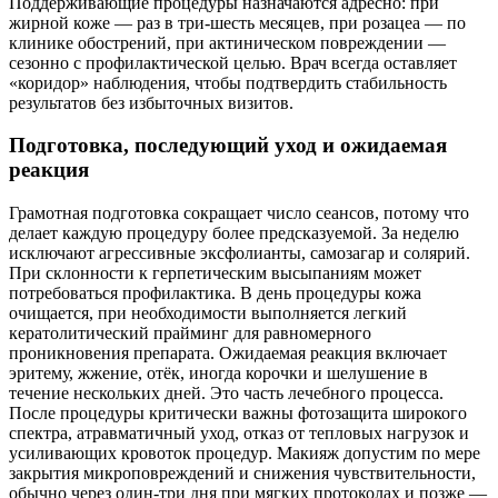
Поддерживающие процедуры назначаются адресно: при
жирной коже — раз в три‑шесть месяцев, при розацеа — по
клинике обострений, при актиническом повреждении —
сезонно с профилактической целью. Врач всегда оставляет
«коридор» наблюдения, чтобы подтвердить стабильность
результатов без избыточных визитов.
Подготовка, последующий уход и ожидаемая
реакция
Грамотная подготовка сокращает число сеансов, потому что
делает каждую процедуру более предсказуемой. За неделю
исключают агрессивные эксфолианты, самозагар и солярий.
При склонности к герпетическим высыпаниям может
потребоваться профилактика. В день процедуры кожа
очищается, при необходимости выполняется легкий
кератолитический прайминг для равномерного
проникновения препарата. Ожидаемая реакция включает
эритему, жжение, отёк, иногда корочки и шелушение в
течение нескольких дней. Это часть лечебного процесса.
После процедуры критически важны фотозащита широкого
спектра, атравматичный уход, отказ от тепловых нагрузок и
усиливающих кровоток процедур. Макияж допустим по мере
закрытия микроповреждений и снижения чувствительности,
обычно через один‑три дня при мягких протоколах и позже —