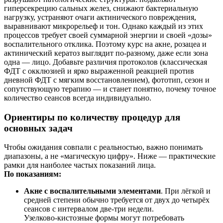
гиперсекрецию сальных желез, снижают бактериальную
нагрузку, устраняют очаги актинического повреждения,
выравнивают микрорельеф и тон. Однако каждый из этих
процессов требует своей суммарной энергии и своей «дозы»
воспалительного отклика. Поэтому курс на акне, розацеа и
актинический кератоз выглядит по‑разному, даже если зона
одна — лицо. Добавьте различия протоколов (классическая
ФДТ с окклюзией и ярко выраженной реакцией против
дневной ФДТ с мягким восстановлением), фототип, сезон и
сопутствующую терапию — и станет понятно, почему точное
количество сеансов всегда индивидуально.
Ориентиры по количеству процедур для
основных задач
Чтобы ожидания совпали с реальностью, важно понимать
диапазоны, а не «магическую цифру». Ниже — практические
рамки для наиболее частых показаний лица.
По показаниям:
Акне с воспалительными элементами
. При лёгкой и
средней степени обычно требуется от двух до четырёх
сеансов с интервалом две‑три недели.
Узелково‑кистозные формы могут потребовать