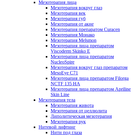
Мезотерапия лица
Мезотерапия вокруг глаз
Мезотерапия век
Мезотерапия губ
Мезотерапия от акне
Мезотерапия препаратом Curacen
Мезотерапия Монако
Мезотерапия Melsmon
Мезотерапия лица препаратом
Viscoderm Skinko E
Мезотерапия лица препаратом
NucleoSpire
Мезотерапия вокруг глаз препаратом
MesoEye С71
Мезотерапия лица препаратом Filorga
NCTF 135 HA
Мезотерапия лица препаратом Apriline
Skin Line
Мезотерапия тела
Мезотерапия живота
Мезотерапия от целлюлита
Липолитическая мезотерапия
Мезотерапия рук
Нитевой лифтинг
Нити под глаза