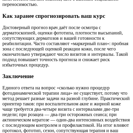
переносимостью.
Как заранее спрогнозировать ваш курс
Достоверный прогноз врач даёт после осмотра с
дерматоскопией, оценки фототипа, плотности высыпаний,
сопутствующих дерматозов и вашей готовности к
реабилитации. Часто составляют «маркерный план»: пробная
зона с последующей оценкой реакции кожи, после чего
окончательно утверждают число визитов и интервалы. Такой
подход повышает точность прогноза и снижает риск
избыточных процедур.
Заключение
Единого ответа на вопрос «сколько нужно процедур
фотодинамической терапии лица» не существует, потому что
метод решает разные задачи на разной глубине. Практический
ориентир таков: при воспалительном акне и жирной коже
чаще требуется два‑четыре визита с интервалами две‑три
недели; при розацеа — два‑три осторожных сеанса; при
актиническом кератозе — один‑два интенсивных воздействия
с последующим контролем и профилактикой. На итог влияют
протокол, фототип, сезон, сопутствующая терапия и ваш