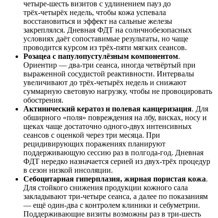
четыре‑шесть визитов с удлинением пауз до
трёх‑четырёх недель, чтобы кожа успевала
восстановиться и эффект на сальные железы
закреплялся. Дневная ФДТ на солнчнобезопасных
условиях даёт сопоставимые результаты, но чаще
проводится курсом из трёх‑пяти мягких сеансов.
Розацеа с папулопустулёзным компонентом
.
Ориентир — два‑три сеанса, иногда четвёртый при
выраженной сосудистой реактивности. Интервалы
увеличивают до трёх‑четырёх недель и снижают
суммарную световую нагрузку, чтобы не провоцировать
обострения.
Актинический кератоз и полевая канцеризация
. Для
обширного «поля» повреждения на лбу, висках, носу и
щеках чаще достаточно одного‑двух интенсивных
сеансов с оценкой через три месяца. При
рецидивирующих поражениях планируют
поддерживающую сессию раз в полгода‑год. Дневная
ФДТ нередко назначается серией из двух‑трёх процедур
в сезон низкой инсоляции.
Себоцитарная гиперплазия, жирная пористая кожа
.
Для стойкого снижения продукции кожного сала
закладывают три‑четыре сеанса, а далее по показаниям
— ещё один‑два с контролем клиники и себуметрии.
Поддерживающие визиты возможны раз в три‑шесть