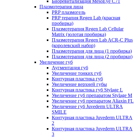
Биоревитализация MesoEye C71
Плазмотерапия лица
PRP плазмогель
PRP терапия Regen Lab (красная
пробирка)
Плазмотерапия Regen Lab Cellular
Matrix (золотая пробирка)
Плазмотерапия Regen Lab ACR-C Plus
(королевский набор)
Плазмотерапия для лица (1 пробирка)
Плазмотерапия для лица (2 пробирки)
Увеличение губ
Аугментация губ
Увеличение тонких губ
Контурная пластика губ
Увеличение верхней губы
Контурная пластика губ Stylage L
Увеличение губ препаратом Stylage M
Увеличение губ препаратом Aliaxin FL
Увеличение губ Juvederm ULTRA
SMILE
Контурная пластика Juvederm ULTRA
2
Контурная пластика Juvederm ULTRA
3