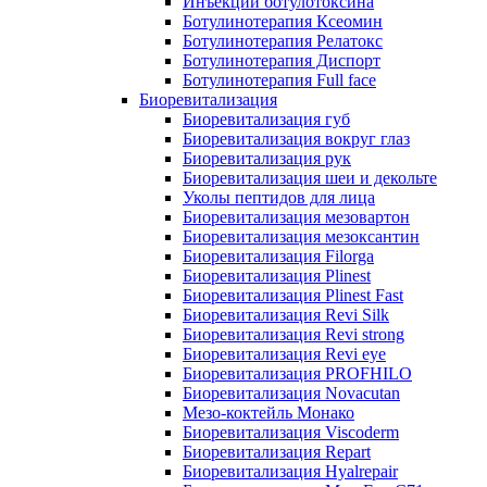
Инъекции ботулотоксина
Ботулинотерапия Ксеомин
Ботулинотерапия Релатокс
Ботулинотерапия Диспорт
Ботулинотерапия Full face
Биоревитализация
Биоревитализация губ
Биоревитализация вокруг глаз
Биоревитализация рук
Биоревитализация шеи и декольте
Уколы пептидов для лица
Биоревитализация мезовартон
Биоревитализация мезоксантин
Биоревитализация Filorga
Биоревитализация Plinest
Биоревитализация Plinest Fast
Биоревитализация Revi Silk
Биоревитализация Revi strong
Биоревитализация Revi eye
Биоревитализация PROFHILO
Биоревитализация Novacutan
Мезо-коктейль Монако
Биоревитализация Viscoderm
Биоревитализация Repart
Биоревитализация Hyalrepair