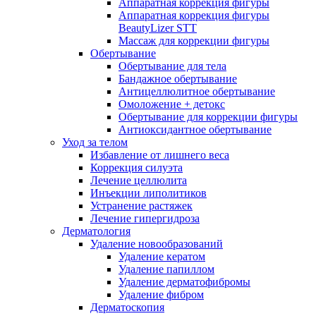
Аппаратная коррекция фигуры
Аппаратная коррекция фигуры
BeautyLizer STT
Массаж для коррекции фигуры
Обертывание
Обертывание для тела
Бандажное обертывание
Антицеллюлитное обертывание
Омоложение + детокс
Обертывание для коррекции фигуры
Антиоксидантное обертывание
Уход за телом
Избавление от лишнего веса
Коррекция силуэта
Лечение целлюлита
Инъекции липолитиков
Устранение растяжек
Лечение гипергидроза
Дерматология
Удаление новообразований
Удаление кератом
Удаление папиллом
Удаление дерматофибромы
Удаление фибром
Дерматоскопия