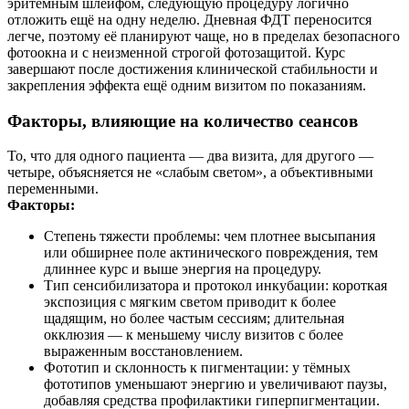
эритемным шлейфом, следующую процедуру логично
отложить ещё на одну неделю. Дневная ФДТ переносится
легче, поэтому её планируют чаще, но в пределах безопасного
фотоокна и с неизменной строгой фотозащитой. Курс
завершают после достижения клинической стабильности и
закрепления эффекта ещё одним визитом по показаниям.
Факторы, влияющие на количество сеансов
То, что для одного пациента — два визита, для другого —
четыре, объясняется не «слабым светом», а объективными
переменными.
Факторы:
Степень тяжести проблемы: чем плотнее высыпания
или обширнее поле актинического повреждения, тем
длиннее курс и выше энергия на процедуру.
Тип сенсибилизатора и протокол инкубации: короткая
экспозиция с мягким светом приводит к более
щадящим, но более частым сессиям; длительная
окклюзия — к меньшему числу визитов с более
выраженным восстановлением.
Фототип и склонность к пигментации: у тёмных
фототипов уменьшают энергию и увеличивают паузы,
добавляя средства профилактики гиперпигментации.