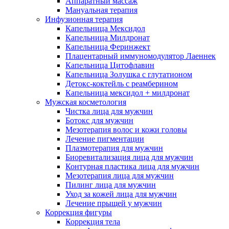
Аппаратный массаж
Мануальная терапия
Инфузионная терапия
Капельница Мексидол
Капельница Милдронат
Капельница Феринжект
Плацентарный иммуномодулятор Лаеннек
Капельница Цитофлавин
Капельница Золушка с глутатионом
Детокс-коктейль с реамберином
Капельница мексидол + милдронат
Мужская косметология
Чистка лица для мужчин
Ботокс для мужчин
Мезотерапия волос и кожи головы
Лечение пигментации
Плазмотерапия для мужчин
Биоревитализация лица для мужчин
Контурная пластика лица для мужчин
Мезотерапия лица для мужчин
Пилинг лица для мужчин
Уход за кожей лица для мужчин
Лечение прыщей у мужчин
Коррекция фигуры
Коррекция тела