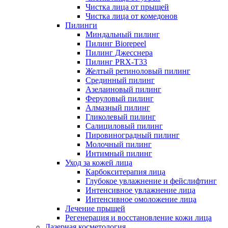
Чистка лица от прыщей
Чистка лица от комедонов
Пилинги
Миндальный пилинг
Пилинг Biorepeel
Пилинг Джесснера
Пилинг PRX-T33
Желтый ретиноловый пилинг
Срединный пилинг
Азелаиновый пилинг
Феруловый пилинг
Алмазный пилинг
Гликолевый пилинг
Салициловый пилинг
Пировиноградный пилинг
Молочный пилинг
Интимный пилинг
Уход за кожей лица
Карбокситерапия лица
Глубокое увлажнение и фейслифтинг
Интенсивное увлажнение лица
Интенсивное омоложение лица
Лечение прыщей
Регенерация и восстановление кожи лица
Лазерная косметология