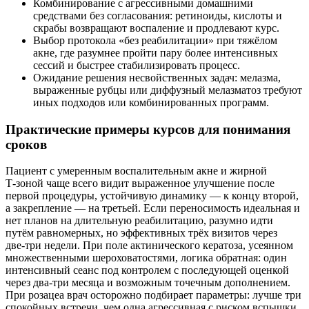
Комбинирование с агрессивными домашними
средствами без согласования: ретиноиды, кислоты и
скрабы возвращают воспаление и продлевают курс.
Выбор протокола «без реабилитации» при тяжёлом
акне, где разумнее пройти пару более интенсивных
сессий и быстрее стабилизировать процесс.
Ожидание решения несвойственных задач: мелазма,
выраженные рубцы или диффузный мелазматоз требуют
иных подходов или комбинированных программ.
Практические примеры курсов для понимания
сроков
Пациент с умеренным воспалительным акне и жирной
Т‑зоной чаще всего видит выраженное улучшение после
первой процедуры, устойчивую динамику — к концу второй,
а закрепление — на третьей. Если переносимость идеальная и
нет планов на длительную реабилитацию, разумно идти
путём равномерных, но эффективных трёх визитов через
две‑три недели. При поле актинического кератоза, усеянном
множественными шероховатостями, логика обратная: один
интенсивный сеанс под контролем с последующей оценкой
через два‑три месяца и возможным точечным дополнением.
При розацеа врач осторожно подбирает параметры: лучше три
спокойных встречи, чем одна агрессивная с риском вспышки.