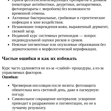
(некоторые антибиотики, диуретики, антиаритмики,
фитопрепараты с зверобоем) без возможности
временной отмены.
Активные бактериальные, грибковые и герпетические
инфекции в зоне воздействия.
Незажившие повреждения кожи, выраженный дерматит,
свежий загар.
Недавний курс системных ретиноидов — вопрос
индивидуальной оценки рисков и сроков.
Неясные пигментные или опухолевые образования без
дерматоскопии и морфологической верификации.
Частые ошибки и как их избежать
Курс часто удлиняется не из‑за «слабой» процедуры, а из‑за
управляемых факторов.
Ошибки:
Чрезмерная инсоляция после визита: фотозащита
обязательна весь световой день, даже в пасмурную
погоду.
Самовольное сокращение интервалов: ускорение
приводит к раздражению и пигментации, но не к
лучшему результату.