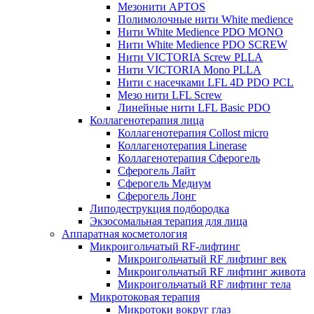
Мезонити APTOS
Полимолочные нити White medience
Нити White Medience PDO MONO
Нити White Medience PDO SCREW
Нити VICTORIA Screw PLLA
Нити VICTORIA Mono PLLA
Нити с насечками LFL 4D PDO PCL
Мезо нити LFL Screw
Линейные нити LFL Basic PDO
Коллагенотерапия лица
Коллагенотерапия Collost micro
Коллагенотерапия Linerase
Коллагенотерапия Сферогель
Сферогель Лайт
Сферогель Медиум
Сферогель Лонг
Липодеструкция подбородка
Экзосомальная терапия для лица
Аппаратная косметология
Микроигольчатый RF-лифтинг
Микроигольчатый RF лифтинг век
Микроигольчатый RF лифтинг живота
Микроигольчатый RF лифтинг тела
Микротоковая терапия
Микротоки вокруг глаз