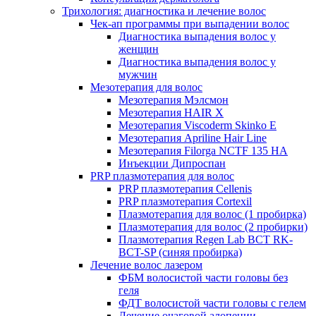
Трихология: диагностика и лечение волос
Чек-ап программы при выпадении волос
Диагностика выпадения волос у
женщин
Диагностика выпадения волос у
мужчин
Мезотерапия для волос
Мезотерапия Мэлсмон
Мезотерапия HAIR X
Мезотерапия Viscoderm Skinko E
Мезотерапия Apriline Hair Line
Мезотерапия Filorga NCTF 135 HA
Инъекции Дипроспан
PRP плазмотерапия для волос
PRP плазмотерапия Cellenis
PRP плазмотерапия Cortexil
Плазмотерапия для волос (1 пробирка)
Плазмотерапия для волос (2 пробирки)
Плазмотерапия Regen Lab BCT RK-
BCT-SP (синяя пробирка)
Лечение волос лазером
ФБМ волосистой части головы без
геля
ФДТ волосистой части головы с гелем
Лечение очаговой алопеции