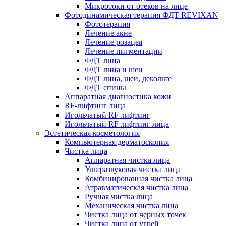
Микротоки от отеков на лице
Фотодинамическая терапия ФДТ REVIXAN
Фототерапия
Лечение акне
Лечение розацеа
Лечение пигментации
ФДТ лица
ФДТ лица и шеи
ФДТ лица, шеи, декольте
ФДТ спины
Аппаратная диагностика кожи
RF-лифтинг лица
Игольчатый RF лифтинг
Игольчатый RF лифтинг лица
Эстетическая косметология
Компьютерная дерматоскопия
Чистка лица
Аппаратная чистка лица
Ультразвуковая чистка лица
Комбинированная чистка лица
Атравматическая чистка лица
Ручная чистка лица
Механическая чистка лица
Чистка лица от черных точек
Чистка лица от угрей