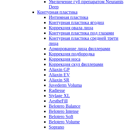
Увеличение губ препаратом Neuramis
Deep
Контурная пластика
Интимная пластика
Контурная пластика ягодиц
Коррекция овала лица
Контурная пластика под глазами
Контурная пластика средней трети
лица
Армирование лица филлерами
Коррекция подбородка
Коррекция носа
Коррекция скул филлерами
Aliaxin GP
Aliaxin EV
Aliaxin SR
Juvederm Voluma
Radiesse
Stylage XL
AestheFill
Belotero Balance
Belotero Intense
Belotero Soft
Belotero Volume
Soprano