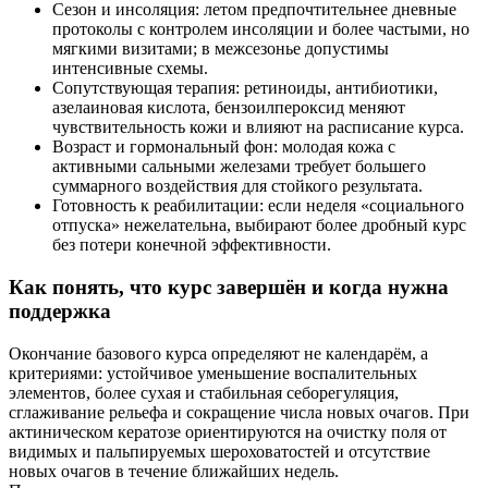
Сезон и инсоляция: летом предпочтительнее дневные
протоколы с контролем инсоляции и более частыми, но
мягкими визитами; в межсезонье допустимы
интенсивные схемы.
Сопутствующая терапия: ретиноиды, антибиотики,
азелаиновая кислота, бензоилпероксид меняют
чувствительность кожи и влияют на расписание курса.
Возраст и гормональный фон: молодая кожа с
активными сальными железами требует большего
суммарного воздействия для стойкого результата.
Готовность к реабилитации: если неделя «социального
отпуска» нежелательна, выбирают более дробный курс
без потери конечной эффективности.
Как понять, что курс завершён и когда нужна
поддержка
Окончание базового курса определяют не календарём, а
критериями: устойчивое уменьшение воспалительных
элементов, более сухая и стабильная себорегуляция,
сглаживание рельефа и сокращение числа новых очагов. При
актиническом кератозе ориентируются на очистку поля от
видимых и пальпируемых шероховатостей и отсутствие
новых очагов в течение ближайших недель.