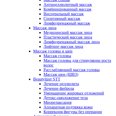
Антицеллюлитный массаж
Комбинированный массаж
Висцеральный массаж
Спортивный массаж
Лимфодренажный массаж
Массаж лица
Медицинский массаж лица
Пластический массаж лица
Лимфодренажный массаж лица
Лифтинг-массаж лица
Массаж головы и шеи
Массаж головы
Массаж головы для стимуляции роста
волос
Расслабляющий массаж головы
Массаж шеи (ШВЗ)
Beautylizer STT
Лечение целлюлита
Лечение фиброза
Уменьшение жировых отложений
Детокс-омоложение тела
Миорелаксация
Аппаратная подтяжка кожи
Коррекция фигуры без операции