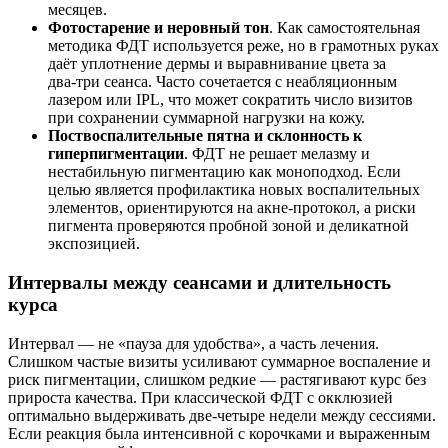
месяцев.
Фотостарение и неровный тон
. Как самостоятельная
методика ФДТ используется реже, но в грамотных руках
даёт уплотнение дермы и выравнивание цвета за
два‑три сеанса. Часто сочетается с неабляционным
лазером или IPL, что может сократить число визитов
при сохранении суммарной нагрузки на кожу.
Поствоспалительные пятна и склонность к
гиперпигментации
. ФДТ не решает мелазму и
нестабильную пигментацию как моноподход. Если
целью является профилактика новых воспалительных
элементов, ориентируются на акне‑протокол, а риски
пигмента проверяются пробной зоной и деликатной
экспозицией.
Интервалы между сеансами и длительность
курса
Интервал — не «пауза для удобства», а часть лечения.
Слишком частые визиты усиливают суммарное воспаление и
риск пигментации, слишком редкие — растягивают курс без
прироста качества. При классической ФДТ с окклюзией
оптимально выдерживать две‑четыре недели между сессиями.
Если реакция была интенсивной с корочками и выраженным