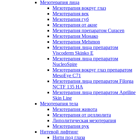
Мезотерапия лица
Мезотерапия вокруг глаз
Мезотерапия век
Мезотерапия губ
Мезотерапия от акне
Мезотерапия препаратом Curacen
Мезотерапия Монако
Мезотерапия Melsmon
Мезотерапия лица препаратом
Viscoderm Skinko E
Мезотерапия лица препаратом
NucleoSpire
Мезотерапия вокруг глаз препаратом
MesoEye С71
Мезотерапия лица препаратом Filorga
NCTF 135 HA
Мезотерапия лица препаратом Apriline
Skin Line
Мезотерапия тела
Мезотерапия живота
Мезотерапия от целлюлита
Липолитическая мезотерапия
Мезотерапия рук
Нитевой лифтинг
Нити под глаза