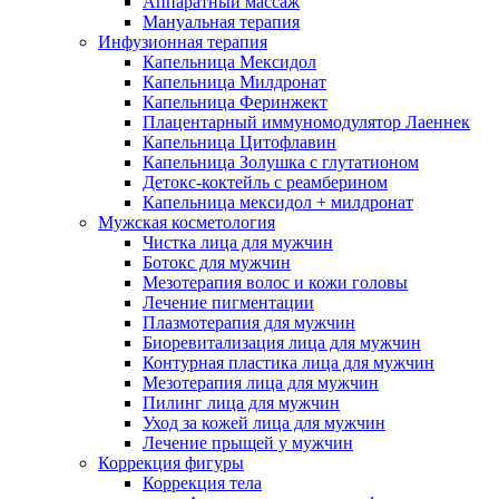
Аппаратный массаж
Мануальная терапия
Инфузионная терапия
Капельница Мексидол
Капельница Милдронат
Капельница Феринжект
Плацентарный иммуномодулятор Лаеннек
Капельница Цитофлавин
Капельница Золушка с глутатионом
Детокс-коктейль с реамберином
Капельница мексидол + милдронат
Мужская косметология
Чистка лица для мужчин
Ботокс для мужчин
Мезотерапия волос и кожи головы
Лечение пигментации
Плазмотерапия для мужчин
Биоревитализация лица для мужчин
Контурная пластика лица для мужчин
Мезотерапия лица для мужчин
Пилинг лица для мужчин
Уход за кожей лица для мужчин
Лечение прыщей у мужчин
Коррекция фигуры
Коррекция тела