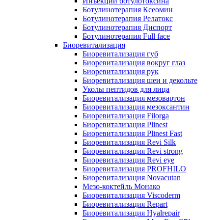
Инъекции ботулотоксина
Ботулинотерапия Ксеомин
Ботулинотерапия Релатокс
Ботулинотерапия Диспорт
Ботулинотерапия Full face
Биоревитализация
Биоревитализация губ
Биоревитализация вокруг глаз
Биоревитализация рук
Биоревитализация шеи и декольте
Уколы пептидов для лица
Биоревитализация мезовартон
Биоревитализация мезоксантин
Биоревитализация Filorga
Биоревитализация Plinest
Биоревитализация Plinest Fast
Биоревитализация Revi Silk
Биоревитализация Revi strong
Биоревитализация Revi eye
Биоревитализация PROFHILO
Биоревитализация Novacutan
Мезо-коктейль Монако
Биоревитализация Viscoderm
Биоревитализация Repart
Биоревитализация Hyalrepair