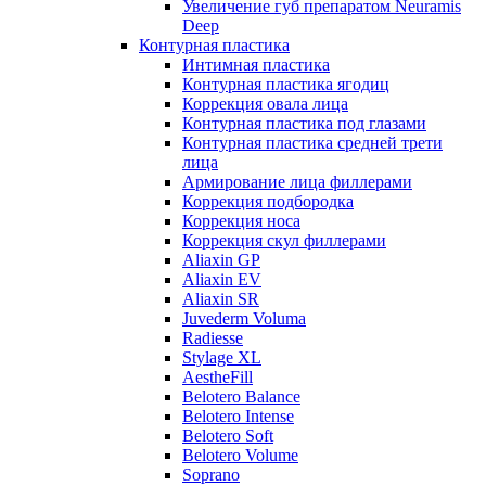
Увеличение губ препаратом Neuramis
Deep
Контурная пластика
Интимная пластика
Контурная пластика ягодиц
Коррекция овала лица
Контурная пластика под глазами
Контурная пластика средней трети
лица
Армирование лица филлерами
Коррекция подбородка
Коррекция носа
Коррекция скул филлерами
Aliaxin GP
Aliaxin EV
Aliaxin SR
Juvederm Voluma
Radiesse
Stylage XL
AestheFill
Belotero Balance
Belotero Intense
Belotero Soft
Belotero Volume
Soprano