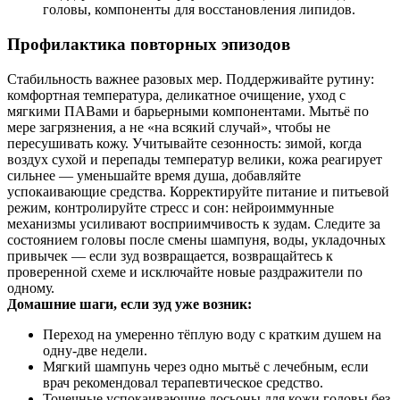
головы, компоненты для восстановления липидов.
Профилактика повторных эпизодов
Стабильность важнее разовых мер. Поддерживайте рутину:
комфортная температура, деликатное очищение, уход с
мягкими ПАВами и барьерными компонентами. Мытьё по
мере загрязнения, а не «на всякий случай», чтобы не
пересушивать кожу. Учитывайте сезонность: зимой, когда
воздух сухой и перепады температур велики, кожа реагирует
сильнее — уменьшайте время душа, добавляйте
успокаивающие средства. Корректируйте питание и питьевой
режим, контролируйте стресс и сон: нейроиммунные
механизмы усиливают восприимчивость к зудам. Следите за
состоянием головы после смены шампуня, воды, укладочных
привычек — если зуд возвращается, возвращайтесь к
проверенной схеме и исключайте новые раздражители по
одному.
Домашние шаги, если зуд уже возник:
Переход на умеренно тёплую воду с кратким душем на
одну-две недели.
Мягкий шампунь через одно мытьё с лечебным, если
врач рекомендовал терапевтическое средство.
Точечные успокаивающие лосьоны для кожи головы без