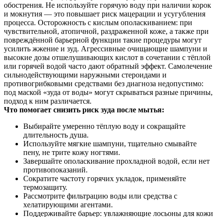
обострения. Не используйте горячую воду при наличии корок
и мокнутия — это повышает риск мацерации и усугубления
процесса. Осторожность с кислым ополаскиванием: при
чувствительной, атопичной, раздраженной коже, а также при
повреждённой барьерной функции такие процедуры могут
усилить жжение и зуд. Агрессивные очищающие шампуни и
высокие дозы отшелушивающих кислот в сочетании с тёплой
или горячей водой часто дают обратный эффект. Самолечение
сильнодействующими наружными стероидами и
противогрибковыми средствами без диагноза недопустимо:
под маской «зуда от воды» могут скрываться разные причины,
подход к ним различается.
Что помогает снизить риск зуда после мытья:
Выбирайте умеренно тёплую воду и сокращайте
длительность душа.
Используйте мягкие шампуни, тщательно смывайте
пену, не трите кожу ногтями.
Завершайте ополаскивание прохладной водой, если нет
противопоказаний.
Сократите частоту горячих укладок, применяйте
термозащиту.
Рассмотрите фильтрацию воды или средства с
хелатирующими агентами.
Поддерживайте барьер: увлажняющие лосьоны для кожи