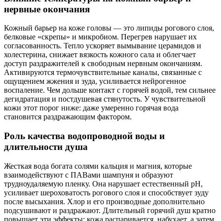
нервные окончания
Кожный барьер на коже головы — это липиды рогового слоя,
белковые «скрепы» и микробиом. Перегрев нарушает их
согласованность. Тепло ускоряет вымывание церамидов и
холестерина, снижает вязкость кожного сала и облегчает
доступ раздражителей к свободным нервным окончаниям.
Активируются термочувствительные каналы, связанные с
ощущением жжения и зуда, усиливается нейрогенное
воспаление. Чем дольше контакт с горячей водой, тем сильнее
дегидратация и постдушевая стянутость. У чувствительной
кожи этот порог ниже: даже умеренно горячая вода
становится раздражающим фактором.
Роль качества водопроводной воды и
длительности душа
Жесткая вода богата солями кальция и магния, которые
взаимодействуют с ПАВами шампуня и образуют
трудноудаляемую пленку. Она нарушает естественный pH,
усиливает шероховатость рогового слоя и способствует зуду
после высыхания. Хлор и его производные дополнительно
подсушивают и раздражают. Длительный горячий душ кратно
повышает эти эффекты: кожа распаривается, набухает, а затем