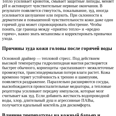
Тепло усиливает кровоток, смывает защитные липиды, меняет
pH и активирует чувствительные нервные окончания. В
результате появляется стянутость, покалывание, зуд, иногда
усиливается шелушение или перхоть. При склонности к
дерматитам и повышенной чувствительности кожи даже один
горячий душ может спровоцировать обострение. Чтобы
понять, где граница между «приятно тепло» и «вредно
горячо», важно знать механизмы и корректировать привычки
ухода.
Причины зуда кожи головы после горячей воды
Основной драйвер — тепловой стресс. Под действием
высокой температуры гидролипидная мантия растворяется
быстрее обычного, корнеоциты «распахивают» межклеточные
промежутки, трансэпидермальная потеря влаги растет. Кожа
временно теряет устойчивость к трению и шампуням,
появляется раздражение. Параллельно расширяются сосуды,
высвобождаются провоспалительные медиаторы, а тепловые
рецепторы усиливают передачу импульсов, которые мозг
считывает как зуд. Если добавить жесткость водопроводной
воды, хлор, длительный душ и агрессивные ПАВы,
получается идеальный коктейль для дискомфорта.
Влияние температуры на кожный барьер и