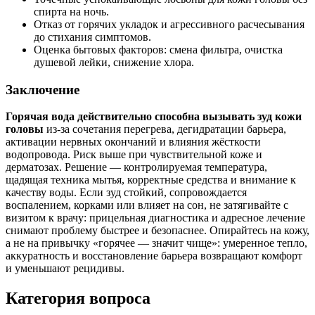
спирта на ночь.
Отказ от горячих укладок и агрессивного расчесывания
до стихания симптомов.
Оценка бытовых факторов: смена фильтра, очистка
душевой лейки, снижение хлора.
Заключение
Горячая вода действительно способна вызывать зуд кожи
головы
из‑за сочетания перегрева, дегидратации барьера,
активации нервных окончаний и влияния жёсткости
водопровода. Риск выше при чувствительной коже и
дерматозах. Решение — контролируемая температура,
щадящая техника мытья, корректные средства и внимание к
качеству воды. Если зуд стойкий, сопровождается
воспалением, корками или влияет на сон, не затягивайте с
визитом к врачу: прицельная диагностика и адресное лечение
снимают проблему быстрее и безопаснее. Опирайтесь на кожу,
а не на привычку «горячее — значит чище»: умеренное тепло,
аккуратность и восстановление барьера возвращают комфорт
и уменьшают рецидивы.
Категория вопроса