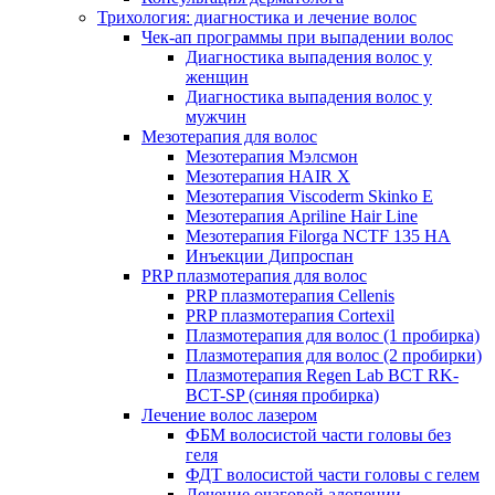
Трихология: диагностика и лечение волос
Чек-ап программы при выпадении волос
Диагностика выпадения волос у
женщин
Диагностика выпадения волос у
мужчин
Мезотерапия для волос
Мезотерапия Мэлсмон
Мезотерапия HAIR X
Мезотерапия Viscoderm Skinko E
Мезотерапия Apriline Hair Line
Мезотерапия Filorga NCTF 135 HA
Инъекции Дипроспан
PRP плазмотерапия для волос
PRP плазмотерапия Cellenis
PRP плазмотерапия Cortexil
Плазмотерапия для волос (1 пробирка)
Плазмотерапия для волос (2 пробирки)
Плазмотерапия Regen Lab BCT RK-
BCT-SP (синяя пробирка)
Лечение волос лазером
ФБМ волосистой части головы без
геля
ФДТ волосистой части головы с гелем
Лечение очаговой алопеции