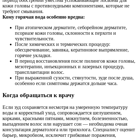
период обострений уместны успокаивающие лосьоны для
кожи головы с противозудными компонентами, которые не
требуют смывания.
Кому горячая вода особенно вредна:
При атопическом дерматите, себорейном дерматите,
псориазе кожи головы, склонности к перхоти и
чувствительности.
После химических и термических процедур:
обесцвечивание, завивка, кератиновое выпрямление,
горячие укладки.
В период восстановления после пилингов кожи головы,
мезотерапии, инъекционных и лазерных процедур,
трансплантации волос.
При выраженной сухости, стянутости, зуде после душа,
особенно если симптомы держатся дольше часа.
Когда обращаться к врачу
Если зуд сохраняется несмотря на умеренную температуру
воды и корректный уход, сопровождается шелушением,
корками, красными пятнами, мокнутием, болезненностью,
выпадением волос или нарушает сон — необходима очная
консультация дерматолога или трихолога. Специалист оценит
барьер, микробиом, исключит грибковые поражения,