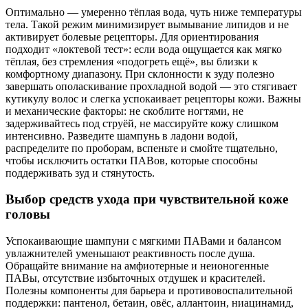
Оптимально — умеренно тёплая вода, чуть ниже температуры
тела. Такой режим минимизирует вымывание липидов и не
активирует болевые рецепторы. Для ориентирования
подходит «локтевой тест»: если вода ощущается как мягко
тёплая, без стремления «подогреть ещё», вы близки к
комфортному диапазону. При склонности к зуду полезно
завершать ополаскивание прохладной водой — это стягивает
кутикулу волос и слегка успокаивает рецепторы кожи. Важны
и механические факторы: не скоблите ногтями, не
задерживайтесь под струёй, не массируйте кожу слишком
интенсивно. Разведите шампунь в ладони водой,
распределите по проборам, вспеньте и смойте тщательно,
чтобы исключить остатки ПАВов, которые способны
поддерживать зуд и стянутость.
Выбор средств ухода при чувствительной коже
головы
Успокаивающие шампуни с мягкими ПАВами и балансом
увлажнителей уменьшают реактивность после душа.
Обращайте внимание на амфиотерные и неионогенные
ПАВы, отсутствие избыточных отдушек и красителей.
Полезны компоненты для барьера и противовоспалительной
поддержки: пантенол, бетаин, овёс, аллантоин, ниацинамид,