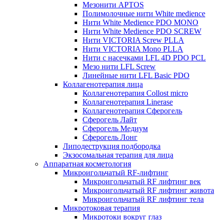
Мезонити APTOS
Полимолочные нити White medience
Нити White Medience PDO MONO
Нити White Medience PDO SCREW
Нити VICTORIA Screw PLLA
Нити VICTORIA Mono PLLA
Нити с насечками LFL 4D PDO PCL
Мезо нити LFL Screw
Линейные нити LFL Basic PDO
Коллагенотерапия лица
Коллагенотерапия Collost micro
Коллагенотерапия Linerase
Коллагенотерапия Сферогель
Сферогель Лайт
Сферогель Медиум
Сферогель Лонг
Липодеструкция подбородка
Экзосомальная терапия для лица
Аппаратная косметология
Микроигольчатый RF-лифтинг
Микроигольчатый RF лифтинг век
Микроигольчатый RF лифтинг живота
Микроигольчатый RF лифтинг тела
Микротоковая терапия
Микротоки вокруг глаз