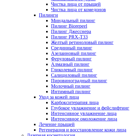
Чистка лица от прыщей
Чистка лица от комедонов
Пилинги
Миндальный пилинг
Пилинг Biorepeel
Пилинг Джесснера
Пилинг PRX-T33
Желтый ретиноловый пилинг
Срединный пилинг
Азелаиновый пилинг
Феруловый пилинг
Алмазный пилинг
Гликолевый пилинг
Салициловый пилинг
Пировиноградный пилинг
Молочный пилинг
Интимный пилинг
Уход за кожей лица
Карбокситерапия лица
Глубокое увлажнение и фейслифтинг
Интенсивное увлажнение лица
Интенсивное омоложение лица
Лечение прыщей
Регенерация и восстановление кожи лица
Лазерная косметология