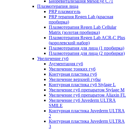
Биоревитализация MesoEye C71
Плазмотерапия лица
PRP плазмогель
PRP терапия Regen Lab (красная
пробирка)
Плазмотерапия Regen Lab Cellular
Matrix (золотая пробирка)
Плазмотерапия Regen Lab ACR-C Plus
(королевский набор)
Плазмотерапия для лица (1 пробирка)
Плазмотерапия для лица (2 пробирки)
Увеличение губ
Аугментация губ
Увеличение тонких губ
Контурная пластика губ
Увеличение верхней губы
Контурная пластика губ Stylage L
Увеличение губ препаратом Stylage M
Увеличение губ препаратом Aliaxin FL
Увеличение губ Juvederm ULTRA
SMILE
Контурная пластика Juvederm ULTRA
2
Контурная пластика Juvederm ULTRA
3