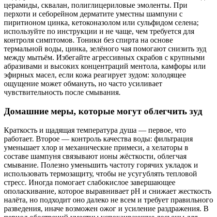
церамиды, сквалан, полиглицериловые эмоленты. При
перхоти и себорейном дерматите уместны шампуни с
пиритионом цинка, кетоконазолом или сульфидом селена;
используйте по инструкции и не чаще, чем требуется для
контроля симптомов. Тоники без спирта на основе
термальной воды, цинка, зелёного чая помогают снизить зуд
между мытьём. Избегайте агрессивных скрабов с крупными
абразивами и высоких концентраций ментола, камфоры или
эфирных масел, если кожа реагирует зудом: холодящее
ощущение может обмануть, но часто усиливает
чувствительность после смывания.
Домашние меры, которые могут облегчить зуд
Краткость и щадящая температура душа — первое, что
работает. Второе — контроль качества воды: фильтрация
уменьшает хлор и механические примеси, а хелаторы в
составе шампуня связывают ионы жёсткости, облегчая
смывание. Полезно уменьшить частоту горячих укладок и
использовать термозащиту, чтобы не усугублять тепловой
стресс. Иногда помогает слабокислое завершающее
ополаскивание, которое выравнивает pH и снижает жесткость
налёта, но подходит оно далеко не всем и требует правильного
разведения, иначе возможен ожог и усиление раздражения. В