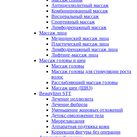
Антицеллюлитный массаж
Комбинированный массаж
Висцеральный массаж
Спортивный массаж
Лимфодренажный массаж
Массаж лица
Медицинский массаж лица
Пластический массаж лица
Лимфодренажный массаж лица
Лифтинг-массаж лица
Массаж головы и шеи
Массаж головы
Массаж головы для стимуляции роста
волос
Расслабляющий массаж головы
Массаж шеи (ШВЗ)
Beautylizer STT
Лечение целлюлита
Лечение фиброза
Уменьшение жировых отложений
Детокс-омоложение тела
Миорелаксация
Аппаратная подтяжка кожи
Коррекция фигуры без операции