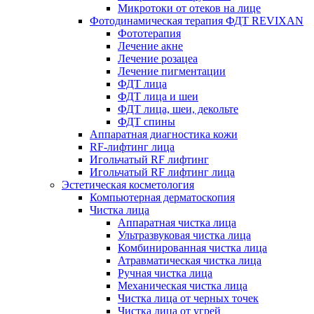
Микротоки от отеков на лице
Фотодинамическая терапия ФДТ REVIXAN
Фототерапия
Лечение акне
Лечение розацеа
Лечение пигментации
ФДТ лица
ФДТ лица и шеи
ФДТ лица, шеи, декольте
ФДТ спины
Аппаратная диагностика кожи
RF-лифтинг лица
Игольчатый RF лифтинг
Игольчатый RF лифтинг лица
Эстетическая косметология
Компьютерная дерматоскопия
Чистка лица
Аппаратная чистка лица
Ультразвуковая чистка лица
Комбинированная чистка лица
Атравматическая чистка лица
Ручная чистка лица
Механическая чистка лица
Чистка лица от черных точек
Чистка лица от угрей