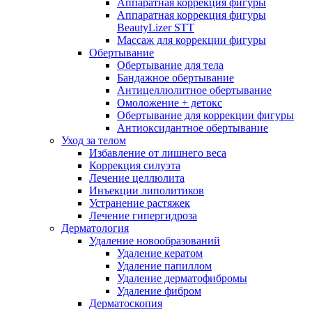
Аппаратная коррекция фигуры
Аппаратная коррекция фигуры
BeautyLizer STT
Массаж для коррекции фигуры
Обертывание
Обертывание для тела
Бандажное обертывание
Антицеллюлитное обертывание
Омоложение + детокс
Обертывание для коррекции фигуры
Антиоксидантное обертывание
Уход за телом
Избавление от лишнего веса
Коррекция силуэта
Лечение целлюлита
Инъекции липолитиков
Устранение растяжек
Лечение гипергидроза
Дерматология
Удаление новообразований
Удаление кератом
Удаление папиллом
Удаление дерматофибромы
Удаление фибром
Дерматоскопия