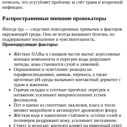
почесать, что усугубляет проблему за счёт травм и вторичной
инфекции.
Распространенные внешние провокаторы
Иногда зуд — следствие повседневных привычек и факторов
окружающей среды. Они не всегда вызывают болезнь, но
поддерживают воспаление и чувствительность.
Провоцирующие факторы:
Жёсткие ПАВы и слишком частое мытьё: агрессивные
моющие компоненты и перегрев воды разрушают
липиды, кожа становится сухой и уязвимой.
Окрашивание и осветление: реакции на
парафенилендиамин, аммиак, перекись, а также
щёлочные pH‑среды вызывают контактный дерматит с
зудом и жжением.
Горячая укладка и плотные причёски: перегрев и
натяжение усиливают микровоспаление устьев
фолликулов.
Пот и шапки из синтетики: окклюзия, влага и тепло
меняют микробиом и активируют дрожжевую флору.
Жёсткая вода и накопление стайлинга: остатки солей и
полимеров раздражают кожу, усиливают шелушение.
Стресс и недосып: кортизол влияет на иммунный ответ