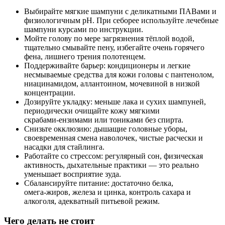
Выбирайте мягкие шампуни с деликатными ПАВами и
физиологичным pH. При себорее используйте лечебные
шампуни курсами по инструкции.
Мойте голову по мере загрязнения тёплой водой,
тщательно смывайте пену, избегайте очень горячего
фена, лишнего трения полотенцем.
Поддерживайте барьер: кондиционеры и легкие
несмываемые средства для кожи головы с пантенолом,
ниацинамидом, аллантоином, мочевиной в низкой
концентрации.
Дозируйте укладку: меньше лака и сухих шампуней,
периодически очищайте кожу мягкими
скрабами‑ензимами или тониками без спирта.
Снизьте окклюзию: дышащие головные уборы,
своевременная смена наволочек, чистые расчески и
насадки для стайлинга.
Работайте со стрессом: регулярный сон, физическая
активность, дыхательные практики — это реально
уменьшает восприятие зуда.
Сбалансируйте питание: достаточно белка,
омега‑жиров, железа и цинка, контроль сахара и
алкоголя, адекватный питьевой режим.
Чего делать не стоит