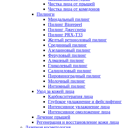
Чистка лица от прыщей
Чистка лица от комедонов
Пилинги
Миндальный пилинг
Пилинг Biorepeel
Пилинг Джесснера
Пилинг PRX-T33
Желтый ретиноловый пилинг
Срединный пилинг
Азелаиновый пилинг
Феруловый пилинг
Алмазный пилинг
Гликолевый пилинг
Салициловый пилинг
Пировиноградный пилинг
Молочный пилинг
Интимный пилинг
Уход за кожей лица
Карбокситерапия лица
Глубокое увлажнение и фейслифтинг
Интенсивное увлажнение лица
Интенсивное омоложение лица
Лечение прыщей
Регенерация и восстановление кожи лица
Лазерная косметология