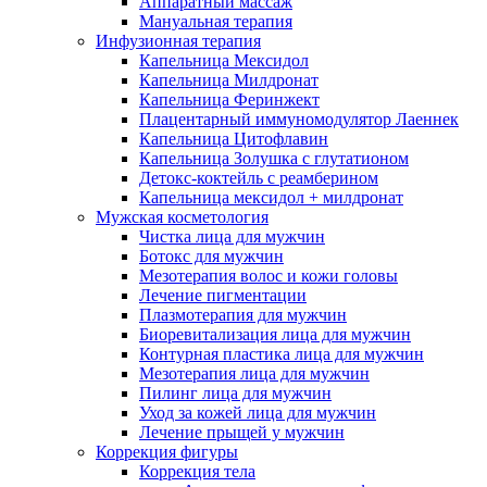
Аппаратный массаж
Мануальная терапия
Инфузионная терапия
Капельница Мексидол
Капельница Милдронат
Капельница Феринжект
Плацентарный иммуномодулятор Лаеннек
Капельница Цитофлавин
Капельница Золушка с глутатионом
Детокс-коктейль с реамберином
Капельница мексидол + милдронат
Мужская косметология
Чистка лица для мужчин
Ботокс для мужчин
Мезотерапия волос и кожи головы
Лечение пигментации
Плазмотерапия для мужчин
Биоревитализация лица для мужчин
Контурная пластика лица для мужчин
Мезотерапия лица для мужчин
Пилинг лица для мужчин
Уход за кожей лица для мужчин
Лечение прыщей у мужчин
Коррекция фигуры
Коррекция тела