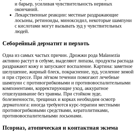
и барьер, усиливая чувствительность нервных
окончаний.
Лекарственные реакции: местные раздражающие
лосьоны, ретиноиды, миноксидил, некоторые шампуни
с кислотами могут вызывать зуд у чувствительных
людей.
Себорейный дерматит и перхоть
Одна из самых частых причин. Дрожжи рода Malassezia
активно растут в себуме, выделяют липазы, продукты распада
раздражают кожу и запускают воспаление. Картина: заметное
шелушение, жирный блеск, покраснение, зуд, усиление зимой
и при стрессе. При лёгком течении помогают лечебные
шампуни с противогрибковыми и противовоспалительными
компонентами, корректирующие уход, аккуратное
отшелушивание без травмы. При стойком зуде,
болезненности, трещинах и корках необходим осмотр
дерматолога: иногда требуются курс‑терапии местными
противогрибковыми средствами, кератолитиками,
противовоспалительными лосьонами.
Псориаз, атопическая и контактная экзема