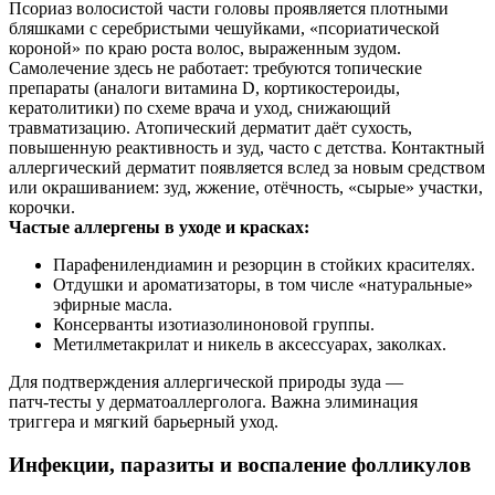
Псориаз волосистой части головы проявляется плотными
бляшками с серебристыми чешуйками, «псориатической
короной» по краю роста волос, выраженным зудом.
Самолечение здесь не работает: требуются топические
препараты (аналоги витамина D, кортикостероиды,
кератолитики) по схеме врача и уход, снижающий
травматизацию. Атопический дерматит даёт сухость,
повышенную реактивность и зуд, часто с детства. Контактный
аллергический дерматит появляется вслед за новым средством
или окрашиванием: зуд, жжение, отёчность, «сырые» участки,
корочки.
Частые аллергены в уходе и красках:
Парафенилендиамин и резорцин в стойких красителях.
Отдушки и ароматизаторы, в том числе «натуральные»
эфирные масла.
Консерванты изотиазолиноновой группы.
Метилметакрилат и никель в аксессуарах, заколках.
Для подтверждения аллергической природы зуда —
патч‑тесты у дерматоаллерголога. Важна элиминация
триггера и мягкий барьерный уход.
Инфекции, паразиты и воспаление фолликулов