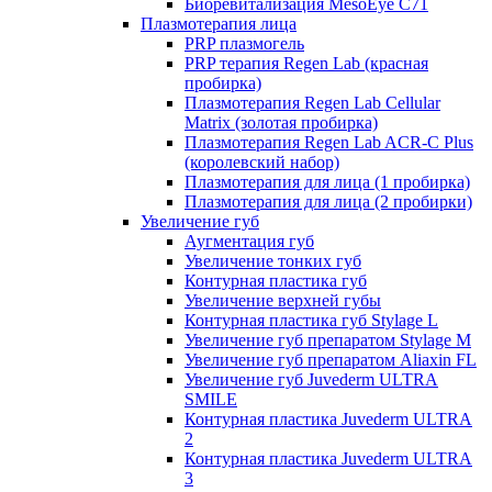
Биоревитализация MesoEye C71
Плазмотерапия лица
PRP плазмогель
PRP терапия Regen Lab (красная
пробирка)
Плазмотерапия Regen Lab Cellular
Matrix (золотая пробирка)
Плазмотерапия Regen Lab ACR-C Plus
(королевский набор)
Плазмотерапия для лица (1 пробирка)
Плазмотерапия для лица (2 пробирки)
Увеличение губ
Аугментация губ
Увеличение тонких губ
Контурная пластика губ
Увеличение верхней губы
Контурная пластика губ Stylage L
Увеличение губ препаратом Stylage M
Увеличение губ препаратом Aliaxin FL
Увеличение губ Juvederm ULTRA
SMILE
Контурная пластика Juvederm ULTRA
2
Контурная пластика Juvederm ULTRA
3