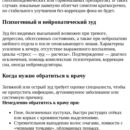
гиполипидемических или гормональных препаратов). В таких
случаях локальные шампуни облегчат симптом краткосрочно,
но стабильного улучшения без коррекции фона не будет.
Психогенный и нейропатический зуд
Зуд без видимых высыпаний возможен при тревоге,
депрессии, обсессивных состояниях, а также при нейропатиях
шейного отдела и после опоясывающего лишая. Характерны
усиление к вечеру, отсутствие выраженного воспаления,
циклы «стресс — зуд — расчесы». Подтверждение — диагноз
исключения, помощь комплексная: психотерапия, коррекция
сна, иногда нейромодуляторы.
Когда нужно обратиться к врачу
Затяжной или острый зуд требует оценки специалиста, чтобы
не пропустить инфекцию, аутоиммунное заболевание или
системную причину.
Немедленно обратитесь к врачу при:
Гное, болезненных пустулах, быстро растущих отёках
или корках с кровянистыми выделениями.
Стремительном выпадении волос очагами, ломкости с
«черными точками», обломанных пеньках.