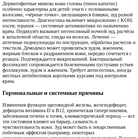
Дерматофитные микозы кожи головы (тинеа капитис)
особенно характерны для детей: очаги с поломанными
волосами, «чёрные точки», шелушащиеся бляшки, зуд разной
интенсивности. Диагностика включает микроскопию с KOH,
посев; терапия — системные антимикотики по назначению
врача. Педикулёз вызывает интенсивный ночной зуд, расчёсы
в затылочной области, гниды на волосах. Лечение —
аптечные педикулоциды по инструкции, обработка расчесок и
текстиля. Демодекоз может проявляться зудом, жжением,
жирным блеском и раздражением кожи, нередко сочетается с
розацеа. Подтверждается микроскопией. Бактериальный
фолликулит сопровождается болезненными пустулами устьев
фолликулов, зудом и жжением. Требует антисептики, иногда
местных антибиотиков короткими курсами под контролем
врача.
Гормональные и системные причины
Изменения функции щитовидной железы, железодефицит,
дефициты витамина D и B12, хроническая гипергликемия,
заболевания печени и почек, климактерический период — все
эти состояния влияют на барьер, сальность и
чувствительность кожи. Зуд может быть и лекарственным
побочным эффектом (например, некоторых