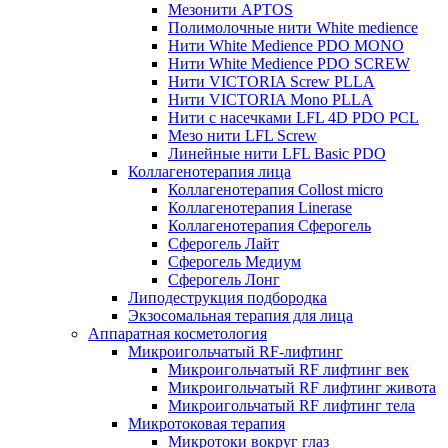
Мезонити APTOS
Полимолочные нити White medience
Нити White Medience PDO MONO
Нити White Medience PDO SCREW
Нити VICTORIA Screw PLLA
Нити VICTORIA Mono PLLA
Нити с насечками LFL 4D PDO PCL
Мезо нити LFL Screw
Линейные нити LFL Basic PDO
Коллагенотерапия лица
Коллагенотерапия Collost micro
Коллагенотерапия Linerase
Коллагенотерапия Сферогель
Сферогель Лайт
Сферогель Медиум
Сферогель Лонг
Липодеструкция подбородка
Экзосомальная терапия для лица
Аппаратная косметология
Микроигольчатый RF-лифтинг
Микроигольчатый RF лифтинг век
Микроигольчатый RF лифтинг живота
Микроигольчатый RF лифтинг тела
Микротоковая терапия
Микротоки вокруг глаз