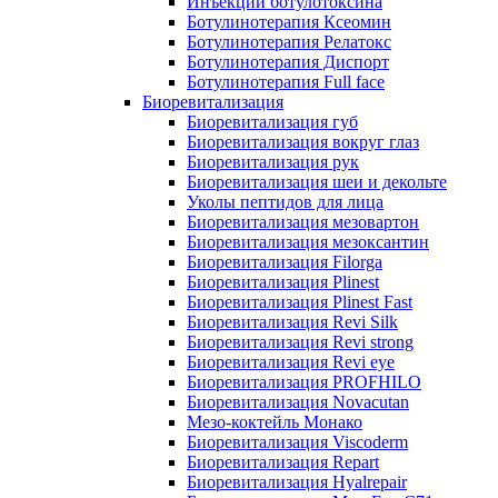
Инъекции ботулотоксина
Ботулинотерапия Ксеомин
Ботулинотерапия Релатокс
Ботулинотерапия Диспорт
Ботулинотерапия Full face
Биоревитализация
Биоревитализация губ
Биоревитализация вокруг глаз
Биоревитализация рук
Биоревитализация шеи и декольте
Уколы пептидов для лица
Биоревитализация мезовартон
Биоревитализация мезоксантин
Биоревитализация Filorga
Биоревитализация Plinest
Биоревитализация Plinest Fast
Биоревитализация Revi Silk
Биоревитализация Revi strong
Биоревитализация Revi eye
Биоревитализация PROFHILO
Биоревитализация Novacutan
Мезо-коктейль Монако
Биоревитализация Viscoderm
Биоревитализация Repart
Биоревитализация Hyalrepair