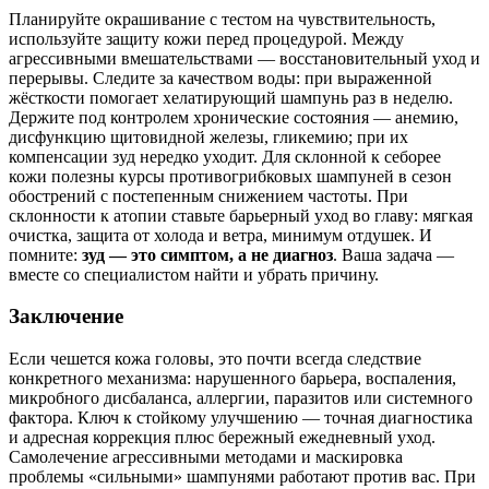
Планируйте окрашивание с тестом на чувствительность,
используйте защиту кожи перед процедурой. Между
агрессивными вмешательствами — восстановительный уход и
перерывы. Следите за качеством воды: при выраженной
жёсткости помогает хелатирующий шампунь раз в неделю.
Держите под контролем хронические состояния — анемию,
дисфункцию щитовидной железы, гликемию; при их
компенсации зуд нередко уходит. Для склонной к себорее
кожи полезны курсы противогрибковых шампуней в сезон
обострений с постепенным снижением частоты. При
склонности к атопии ставьте барьерный уход во главу: мягкая
очистка, защита от холода и ветра, минимум отдушек. И
помните:
зуд — это симптом, а не диагноз
. Ваша задача —
вместе со специалистом найти и убрать причину.
Заключение
Если чешется кожа головы, это почти всегда следствие
конкретного механизма: нарушенного барьера, воспаления,
микробного дисбаланса, аллергии, паразитов или системного
фактора. Ключ к стойкому улучшению — точная диагностика
и адресная коррекция плюс бережный ежедневный уход.
Самолечение агрессивными методами и маскировка
проблемы «сильными» шампунями работают против вас. При