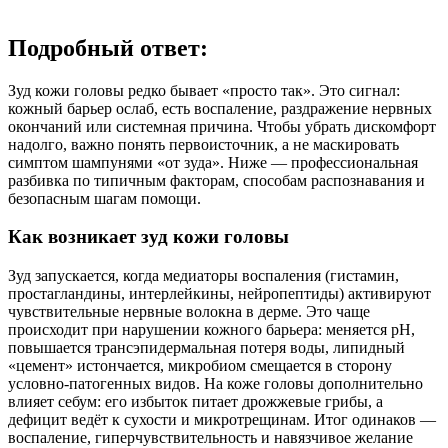
Подробный ответ:
Зуд кожи головы редко бывает «просто так». Это сигнал:
кожный барьер ослаб, есть воспаление, раздражение нервных
окончаний или системная причина. Чтобы убрать дискомфорт
надолго, важно понять первоисточник, а не маскировать
симптом шампунями «от зуда». Ниже — профессиональная
разбивка по типичным факторам, способам распознавания и
безопасным шагам помощи.
Как возникает зуд кожи головы
Зуд запускается, когда медиаторы воспаления (гистамин,
простагландины, интерлейкины, нейропептиды) активируют
чувствительные нервные волокна в дерме. Это чаще
происходит при нарушении кожного барьера: меняется pH,
повышается трансэпидермальная потеря воды, липидный
«цемент» истончается, микробиом смещается в сторону
условно‑патогенных видов. На коже головы дополнительно
влияет себум: его избыток питает дрожжевые грибы, а
дефицит ведёт к сухости и микротрещинам. Итог одинаков —
воспаление, гиперчувствительность и навязчивое желание