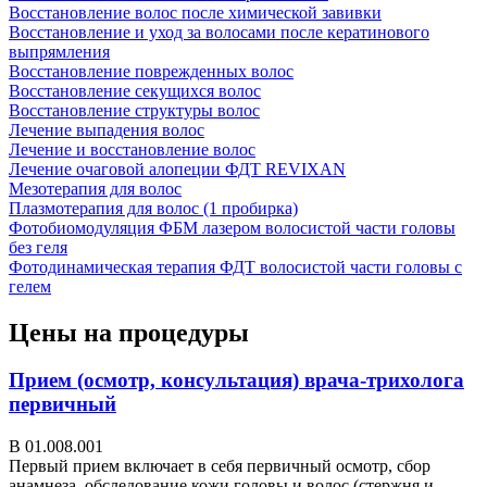
Восстановление волос после химической завивки
Восстановление и уход за волосами после кератинового
выпрямления
Восстановление поврежденных волос
Восстановление секущихся волос
Восстановление структуры волос
Лечение выпадения волос
Лечение и восстановление волос
Лечение очаговой алопеции ФДТ REVIXAN
Мезотерапия для волос
Плазмотерапия для волос (1 пробирка)
Фотобиомодуляция ФБМ лазером волосистой части головы
без геля
Фотодинамическая терапия ФДТ волосистой части головы с
гелем
Цены на процедуры
Прием (осмотр, консультация) врача-трихолога
первичный
В 01.008.001
Первый прием включает в себя первичный осмотр, сбор
анамнеза, обследование кожи головы и волос (стержня и