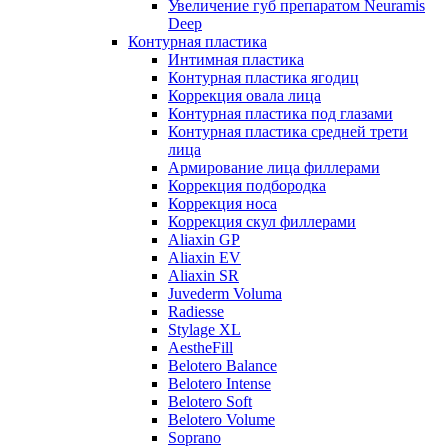
Увеличение губ препаратом Neuramis
Deep
Контурная пластика
Интимная пластика
Контурная пластика ягодиц
Коррекция овала лица
Контурная пластика под глазами
Контурная пластика средней трети
лица
Армирование лица филлерами
Коррекция подбородка
Коррекция носа
Коррекция скул филлерами
Aliaxin GP
Aliaxin EV
Aliaxin SR
Juvederm Voluma
Radiesse
Stylage XL
AestheFill
Belotero Balance
Belotero Intense
Belotero Soft
Belotero Volume
Soprano