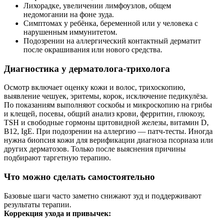
Лихорадке, увеличении лимфоузлов, общем
недомогании на фоне зуда.
Симптомах у ребёнка, беременной или у человека с
нарушенным иммунитетом.
Подозрении на аллергический контактный дерматит
после окрашивания или нового средства.
Диагностика у дерматолога‑трихолога
Осмотр включает оценку кожи и волос, трихоскопию,
выявление чешуек, эритемы, корок, исключение педикулёза.
По показаниям выполняют соскобы и микроскопию на грибы
и клещей, посевы, общий анализ крови, ферритин, глюкозу,
TSH и свободные гормоны щитовидной железы, витамин D,
B12, IgE. При подозрении на аллергию — патч‑тесты. Иногда
нужна биопсия кожи для верификации диагноза псориаза или
других дерматозов. Только после выяснения причины
подбирают таргетную терапию.
Что можно сделать самостоятельно
Базовые шаги часто заметно снижают зуд и поддерживают
результаты терапии.
Коррекция ухода и привычек: