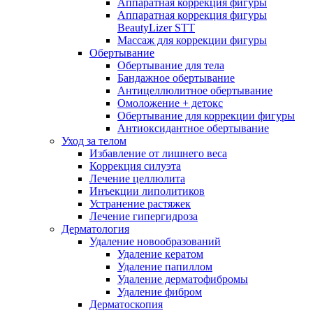
Аппаратная коррекция фигуры
Аппаратная коррекция фигуры
BeautyLizer STT
Массаж для коррекции фигуры
Обертывание
Обертывание для тела
Бандажное обертывание
Антицеллюлитное обертывание
Омоложение + детокс
Обертывание для коррекции фигуры
Антиоксидантное обертывание
Уход за телом
Избавление от лишнего веса
Коррекция силуэта
Лечение целлюлита
Инъекции липолитиков
Устранение растяжек
Лечение гипергидроза
Дерматология
Удаление новообразований
Удаление кератом
Удаление папиллом
Удаление дерматофибромы
Удаление фибром
Дерматоскопия