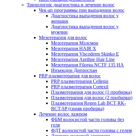
Трихология: диагностика и лечение волос
Чек-ап программы при выпадении волос
Диагностика выпадения волос у
женщин
Диагностика выпадения волос у
мужчин
Мезотерапия для волос
Мезотерапия Мэлсмон
Мезотерапия HAIR X
Мезотерапия Viscoderm Skinko E
Мезотерапия Apriline Hair Line
Мезотерапия Filorga NCTF 135 HA
Инъекции Дипроспан
PRP плазмотерапия для волос
PRP плазмотерапия Cellenis
PRP плазмотерапия Cortexil
Плазмотерапия для волос (1 пробирка)
Плазмотерапия для волос (2 пробирки)
Плазмотерапия Regen Lab BCT RK-
BCT-SP (синяя пробирка)
Лечение волос лазером
ФБМ волосистой части головы без
геля
ФДТ волосистой части головы с гелем
Лечение очаговой алопеции