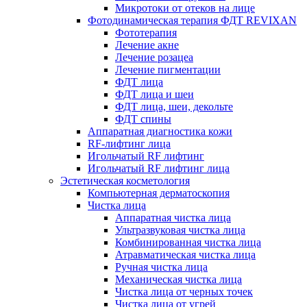
Микротоки от отеков на лице
Фотодинамическая терапия ФДТ REVIXAN
Фототерапия
Лечение акне
Лечение розацеа
Лечение пигментации
ФДТ лица
ФДТ лица и шеи
ФДТ лица, шеи, декольте
ФДТ спины
Аппаратная диагностика кожи
RF-лифтинг лица
Игольчатый RF лифтинг
Игольчатый RF лифтинг лица
Эстетическая косметология
Компьютерная дерматоскопия
Чистка лица
Аппаратная чистка лица
Ультразвуковая чистка лица
Комбинированная чистка лица
Атравматическая чистка лица
Ручная чистка лица
Механическая чистка лица
Чистка лица от черных точек
Чистка лица от угрей