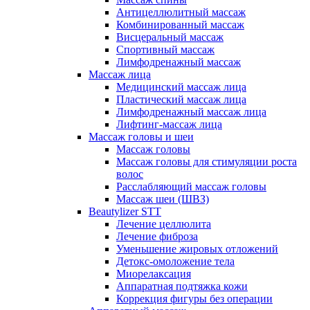
Антицеллюлитный массаж
Комбинированный массаж
Висцеральный массаж
Спортивный массаж
Лимфодренажный массаж
Массаж лица
Медицинский массаж лица
Пластический массаж лица
Лимфодренажный массаж лица
Лифтинг-массаж лица
Массаж головы и шеи
Массаж головы
Массаж головы для стимуляции роста
волос
Расслабляющий массаж головы
Массаж шеи (ШВЗ)
Beautylizer STT
Лечение целлюлита
Лечение фиброза
Уменьшение жировых отложений
Детокс-омоложение тела
Миорелаксация
Аппаратная подтяжка кожи
Коррекция фигуры без операции