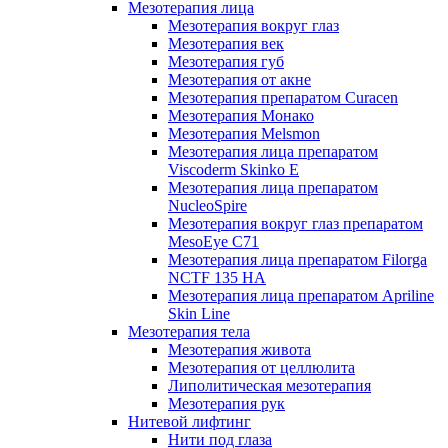
Мезотерапия лица
Мезотерапия вокруг глаз
Мезотерапия век
Мезотерапия губ
Мезотерапия от акне
Мезотерапия препаратом Curacen
Мезотерапия Монако
Мезотерапия Melsmon
Мезотерапия лица препаратом
Viscoderm Skinko E
Мезотерапия лица препаратом
NucleoSpire
Мезотерапия вокруг глаз препаратом
MesoEye С71
Мезотерапия лица препаратом Filorga
NCTF 135 HA
Мезотерапия лица препаратом Apriline
Skin Line
Мезотерапия тела
Мезотерапия живота
Мезотерапия от целлюлита
Липолитическая мезотерапия
Мезотерапия рук
Нитевой лифтинг
Нити под глаза