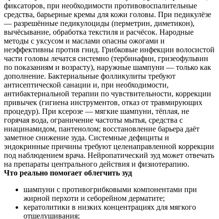
фиксаторов, при необходимости противовоспалительные
средства, барьерные кремы для кожи головы. При педикулёзе
— разрешённые педикулоциды (перметрин, диметикон),
вычёсывание, обработка текстиля и расчёсок. Народные
методы с уксусом и маслами опасны ожогами и
неэффективны против гнид. Грибковые инфекции волосистой
части головы лечатся системно (тербинафин, гризеофульвин
по показаниям и возрасту), наружные шампуни — только как
дополнение. Бактериальные фолликулиты требуют
антисептической санации и, при необходимости,
антибактериальной терапии по чувствительности, коррекции
привычек (гигиена инструментов, отказ от травмирующих
процедур). При ксерозе — мягкие шампуни, тёплая, не
горячая вода, ограничение частоты мытья, средства с
ниацинамидом, пантенолом; восстановление барьера даёт
заметное снижение зуда. Системные дефициты и
эндокринные причины требуют целенаправленной коррекции
под наблюдением врача. Нейропатический зуд может отвечать
на препараты центрального действия и физиотерапию.
Что реально помогает облегчить зуд
шампуни с противогрибковыми компонентами при
жирной перхоти и себорейном дерматите;
кератолитики в низких концентрациях для мягкого
отшелушивания;