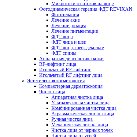
Микротоки от отеков на лице
Фотодинамическая терапия ФДТ REVIXAN
Фототерапия
Лечение акне
Лечение розацеа
Лечение пигментации
ФДТ лица
ФДТ лица и шеи
ФДТ лица, шеи, декольте
ФДТ спины
Аппаратная диагностика кожи
RF-лифтинг лица
Игольчатый RF лифтинг
Игольчатый RF лифтинг лица
Эстетическая косметология
Компьютерная дерматоскопия
Чистка лица
Аппаратная чистка лица
Ультразвуковая чистка лица
Комбинированная чистка лица
Атравматическая чистка лица
Ручная чистка лица
Механическая чистка лица
Чистка лица от черных точек
Чистка лица от угрей