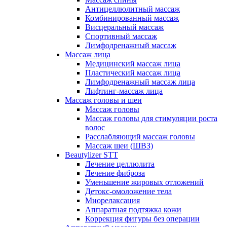
Антицеллюлитный массаж
Комбинированный массаж
Висцеральный массаж
Спортивный массаж
Лимфодренажный массаж
Массаж лица
Медицинский массаж лица
Пластический массаж лица
Лимфодренажный массаж лица
Лифтинг-массаж лица
Массаж головы и шеи
Массаж головы
Массаж головы для стимуляции роста
волос
Расслабляющий массаж головы
Массаж шеи (ШВЗ)
Beautylizer STT
Лечение целлюлита
Лечение фиброза
Уменьшение жировых отложений
Детокс-омоложение тела
Миорелаксация
Аппаратная подтяжка кожи
Коррекция фигуры без операции