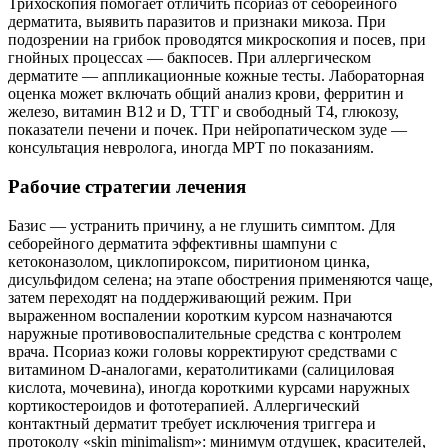
Трихоскопия помогает отличить псориаз от себорейного
дерматита, выявить паразитов и признаки микоза. При
подозрении на грибок проводятся микроскопия и посев, при
гнойных процессах — бакпосев. При аллергическом
дерматите — аппликационные кожные тесты. Лабораторная
оценка может включать общий анализ крови, ферритин и
железо, витамин B12 и D, ТТГ и свободный Т4, глюкозу,
показатели печени и почек. При нейропатическом зуде —
консультация невролога, иногда МРТ по показаниям.
Рабочие стратегии лечения
Базис — устранить причину, а не глушить симптом. Для
себорейного дерматита эффективны шампуни с
кетоконазолом, циклопироксом, пиритионом цинка,
дисульфидом селена; на этапе обострения применяются чаще,
затем переходят на поддерживающий режим. При
выраженном воспалении коротким курсом назначаются
наружные противовоспалительные средства с контролем
врача. Псориаз кожи головы корректируют средствами с
витамином D-аналогами, кератолитиками (салициловая
кислота, мочевина), иногда короткими курсами наружных
кортикостероидов и фототерапией. Аллергический
контактный дерматит требует исключения триггера и
протоколу «skin minimalism»: минимум отдушек, красителей,