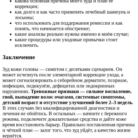
какова основная причина моего зуда и план её
коррекции;
как долго и как часто применять лечебный шампунь и
лосьоны;
что использовать для поддержания ремиссии и как
понять, что начинается обострение;
какие анализы реально нужны именно в моём случае;
какие процедуры или уходовые привычки стоит
исключить.
Заключение
Зуд кожи головы — симптом с десятками сценариев. Он
может исчезнуть после элементарной коррекции ухода, а
может сигнализировать о себорейном дерматите, псориазе,
инфекции, педикулёзе, дефицитах или эндокринных
нарушениях.
Тревожные признаки — сильное воспаление,
гной, выпадение волос очагами, системные симптомы,
детский возраст и отсутствие улучшений более 2–3 недель
.
В этих случаях без квалифицированной диагностики и
лечения не обойтись. В остальных — начните с бережного
режима, подключите доказательные средства и дайте коже
время восстановить барьер. Правильно поставленная причина
и чёткий план — залог того, что зуд уйдёт, а качество жизни
вернётся.