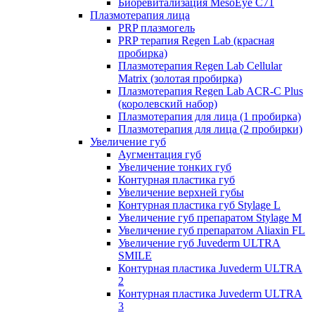
Биоревитализация MesoEye C71
Плазмотерапия лица
PRP плазмогель
PRP терапия Regen Lab (красная
пробирка)
Плазмотерапия Regen Lab Cellular
Matrix (золотая пробирка)
Плазмотерапия Regen Lab ACR-C Plus
(королевский набор)
Плазмотерапия для лица (1 пробирка)
Плазмотерапия для лица (2 пробирки)
Увеличение губ
Аугментация губ
Увеличение тонких губ
Контурная пластика губ
Увеличение верхней губы
Контурная пластика губ Stylage L
Увеличение губ препаратом Stylage M
Увеличение губ препаратом Aliaxin FL
Увеличение губ Juvederm ULTRA
SMILE
Контурная пластика Juvederm ULTRA
2
Контурная пластика Juvederm ULTRA
3