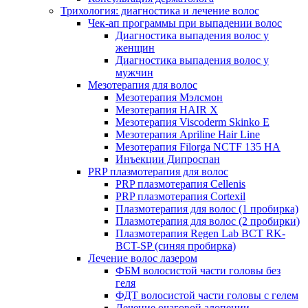
Трихология: диагностика и лечение волос
Чек-ап программы при выпадении волос
Диагностика выпадения волос у
женщин
Диагностика выпадения волос у
мужчин
Мезотерапия для волос
Мезотерапия Мэлсмон
Мезотерапия HAIR X
Мезотерапия Viscoderm Skinko E
Мезотерапия Apriline Hair Line
Мезотерапия Filorga NCTF 135 HA
Инъекции Дипроспан
PRP плазмотерапия для волос
PRP плазмотерапия Cellenis
PRP плазмотерапия Cortexil
Плазмотерапия для волос (1 пробирка)
Плазмотерапия для волос (2 пробирки)
Плазмотерапия Regen Lab BCT RK-
BCT-SP (синяя пробирка)
Лечение волос лазером
ФБМ волосистой части головы без
геля
ФДТ волосистой части головы с гелем
Лечение очаговой алопеции