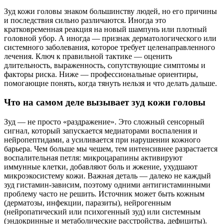
Зуд кожи головы знаком большинству людей, но его причины
и последствия сильно различаются. Иногда это
кратковременная реакция на новый шампунь или плотный
головной убор. А иногда — признак дерматологического или
системного заболевания, которое требует целенаправленного
лечения. Ключ к правильной тактике — оценить
длительность, выраженность, сопутствующие симптомы и
факторы риска. Ниже — профессиональные ориентиры,
помогающие понять, когда тянуть нельзя и что делать дальше.
Что на самом деле вызывает зуд кожи головы
Зуд — не просто «раздражение». Это сложный сенсорный
сигнал, который запускается медиаторами воспаления и
нейропептидами, а усиливается при нарушении кожного
барьера. Чем больше мы чешем, тем интенсивнее разрастается
воспалительная петля: микроцарапины активируют
иммунные клетки, добавляют боль и жжение, ухудшают
микроэкосистему кожи. Важная деталь — далеко не каждый
зуд гистамин-зависим, поэтому одними антигистаминными
проблему часто не решить. Источник может быть кожным
(дерматозы, инфекции, паразиты), нейрогенным
(нейропатический или психогенный зуд) или системным
(эндокринные и метаболические расстройства, дефициты).