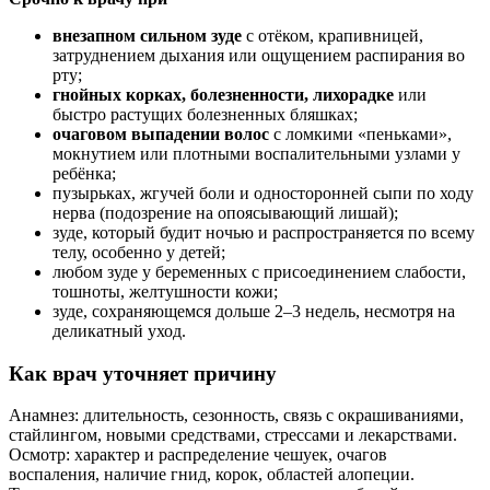
внезапном сильном зуде
с отёком, крапивницей,
затруднением дыхания или ощущением распирания во
рту;
гнойных корках, болезненности, лихорадке
или
быстро растущих болезненных бляшках;
очаговом выпадении волос
с ломкими «пеньками»,
мокнутием или плотными воспалительными узлами у
ребёнка;
пузырьках, жгучей боли и односторонней сыпи по ходу
нерва (подозрение на опоясывающий лишай);
зуде, который будит ночью и распространяется по всему
телу, особенно у детей;
любом зуде у беременных с присоединением слабости,
тошноты, желтушности кожи;
зуде, сохраняющемся дольше 2–3 недель, несмотря на
деликатный уход.
Как врач уточняет причину
Анамнез: длительность, сезонность, связь с окрашиваниями,
стайлингом, новыми средствами, стрессами и лекарствами.
Осмотр: характер и распределение чешуек, очагов
воспаления, наличие гнид, корок, областей алопеции.