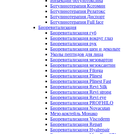
Инъекции ботулотоксина
Ботулинотерапия Ксеомин
Ботулинотерапия Релатокс
Ботулинотерапия Диспорт
Ботулинотерапия Full face
Биоревитализация
Биоревитализация губ
Биоревитализация вокруг глаз
Биоревитализация рук
Биоревитализация шеи и декольте
Уколы пептидов для лица
Биоревитализация мезовартон
Биоревитализация мезоксантин
Биоревитализация Filorga
Биоревитализация Plinest
Биоревитализация Plinest Fast
Биоревитализация Revi Silk
Биоревитализация Revi strong
Биоревитализация Revi eye
Биоревитализация PROFHILO
Биоревитализация Novacutan
Мезо-коктейль Монако
Биоревитализация Viscoderm
Биоревитализация Repart
Биоревитализация Hyalrepair