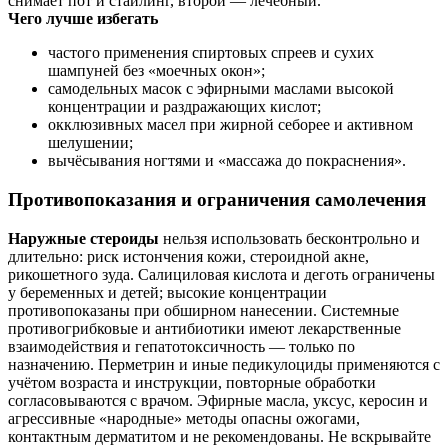
снимает пот и стайлинг, второй — лечебный.
Чего лучше избегать
частого применения спиртовых спреев и сухих
шампуней без «моечных окон»;
самодельных масок с эфирными маслами высокой
концентрации и раздражающих кислот;
окклюзивных масел при жирной себорее и активном
шелушении;
вычёсывания ногтями и «массажа до покраснения».
Противопоказания и ограничения самолечения
Наружные стероиды
нельзя использовать бесконтрольно и
длительно: риск истончения кожи, стероидной акне,
рикошетного зуда. Салициловая кислота и деготь ограничены
у беременных и детей; высокие концентрации
противопоказаны при обширном нанесении. Системные
противогрибковые и антибиотики имеют лекарственные
взаимодействия и гепатотоксичность — только по
назначению. Перметрин и иные педикулоциды применяются с
учётом возраста и инструкции, повторные обработки
согласовываются с врачом. Эфирные масла, уксус, керосин и
агрессивные «народные» методы опасны ожогами,
контактным дерматитом и не рекомендованы. Не вскрывайте