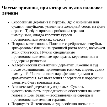
Частые причины, при которых нужно плановое
лечение
Себорейный дерматит и перхоть. Зуд с жирными или
сухими чешуйками, усиление в холодный сезон, на фоне
стресса. Требует противогрибковой терапии
шампунями, иногда коротких курсов
противовоспалительных средств.
Псориаз кожи головы. Плотные серебристые чешуйки,
ярко-розовые бляшки за границей роста волос, возможен
зуд и стянутость. Нужны специальные
противовоспалительные препараты, кератолитики и
поддержка ремиссии.
Аллергический контактный дерматит. Жжение и зуд
после окрашивания, применения тоников, спреев, сухих
шампуней. Часто виноват пара-фенилендиамин и
ароматизаторы. Без выявления аллергенов и коррекции
ухода зуд будет возвращаться.
Атопический дерматит у взрослых. Сухость,
чувствительность, периодические обострения на коже
головы и шее. Базис — восстановление барьера и
противовоспалительная терапия.
Педикулёз. Интенсивный зуд, особенно ночью и в