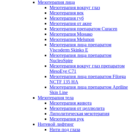
Мезотерапия лица
Мезотерапия вокруг глаз
Мезотерапия век
Мезотерапия губ
Мезотерапия от акне
Мезотерапия препаратом Curacen
Мезотерапия Монако
Мезотерапия Melsmon
Мезотерапия лица препаратом
Viscoderm Skinko E
Мезотерапия лица препаратом
NucleoSpire
Мезотерапия вокруг глаз препаратом
MesoEye С71
Мезотерапия лица препаратом Filorga
NCTF 135 HA
Мезотерапия лица препаратом Apriline
Skin Line
Мезотерапия тела
Мезотерапия живота
Мезотерапия от целлюлита
Липолитическая мезотерапия
Мезотерапия рук
Нитевой лифтинг
Нити под глаза