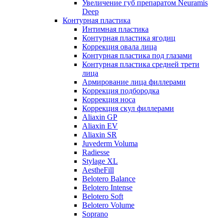
Увеличение губ препаратом Neuramis
Deep
Контурная пластика
Интимная пластика
Контурная пластика ягодиц
Коррекция овала лица
Контурная пластика под глазами
Контурная пластика средней трети
лица
Армирование лица филлерами
Коррекция подбородка
Коррекция носа
Коррекция скул филлерами
Aliaxin GP
Aliaxin EV
Aliaxin SR
Juvederm Voluma
Radiesse
Stylage XL
AestheFill
Belotero Balance
Belotero Intense
Belotero Soft
Belotero Volume
Soprano