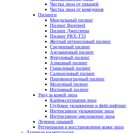
Чистка лица от прыщей
Чистка лица от комедонов
Пилинги
Миндальный пилинг
Пилинг Biorepeel
Пилинг Джесснера
Пилинг PRX-T33
Желтый ретиноловый пилинг
Срединный пилинг
Азелаиновый пилинг
Феруловый пилинг
Алмазный пилинг
Гликолевый пилинг
Салициловый пилинг
Пировиноградный пилинг
Молочный пилинг
Интимный пилинг
Уход за кожей лица
Карбокситерапия лица
Глубокое увлажнение и фейслифтинг
Интенсивное увлажнение лица
Интенсивное омоложение лица
Лечение прыщей
Регенерация и восстановление кожи лица
Лазерная косметология