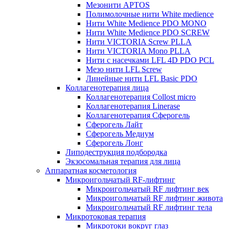
Мезонити APTOS
Полимолочные нити White medience
Нити White Medience PDO MONO
Нити White Medience PDO SCREW
Нити VICTORIA Screw PLLA
Нити VICTORIA Mono PLLA
Нити с насечками LFL 4D PDO PCL
Мезо нити LFL Screw
Линейные нити LFL Basic PDO
Коллагенотерапия лица
Коллагенотерапия Collost micro
Коллагенотерапия Linerase
Коллагенотерапия Сферогель
Сферогель Лайт
Сферогель Медиум
Сферогель Лонг
Липодеструкция подбородка
Экзосомальная терапия для лица
Аппаратная косметология
Микроигольчатый RF-лифтинг
Микроигольчатый RF лифтинг век
Микроигольчатый RF лифтинг живота
Микроигольчатый RF лифтинг тела
Микротоковая терапия
Микротоки вокруг глаз