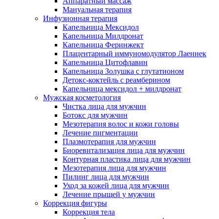
Аппаратный массаж
Мануальная терапия
Инфузионная терапия
Капельница Мексидол
Капельница Милдронат
Капельница Феринжект
Плацентарный иммуномодулятор Лаеннек
Капельница Цитофлавин
Капельница Золушка с глутатионом
Детокс-коктейль с реамберином
Капельница мексидол + милдронат
Мужская косметология
Чистка лица для мужчин
Ботокс для мужчин
Мезотерапия волос и кожи головы
Лечение пигментации
Плазмотерапия для мужчин
Биоревитализация лица для мужчин
Контурная пластика лица для мужчин
Мезотерапия лица для мужчин
Пилинг лица для мужчин
Уход за кожей лица для мужчин
Лечение прыщей у мужчин
Коррекция фигуры
Коррекция тела