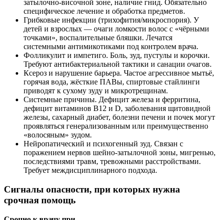
затылочно-височной зоне, наличие гнид. Обязательно
специфическое лечение и обработка предметов.
Грибковые инфекции (трихофития/микроспория). У
детей и взрослых — очаги ломкости волос с «чёрными
точками», воспалительные бляшки. Лечатся
системными антимикотиками под контролем врача.
Фолликулит и импетиго. Боль, зуд, пустулы и корочки.
Требуют антибактериальной тактики и санации очагов.
Ксероз и нарушение барьера. Частое агрессивное мытьё,
горячая вода, жёсткие ПАВы, спиртовые стайлинги
приводят к сухому зуду и микротрещинам.
Системные причины. Дефицит железа и ферритина,
дефицит витаминов B12 и D, заболевания щитовидной
железы, сахарный диабет, болезни печени и почек могут
проявляться генерализованным или преимущественно
«волосяным» зудом.
Нейропатический и психогенный зуд. Связан с
поражением нервов шейно-затылочной зоны, мигренью,
последствиями травм, тревожными расстройствами.
Требует междисциплинарного подхода.
Сигналы опасности, при которых нужна
срочная помощь
Срочно к врачу при