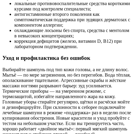
локальные противовоспалительные средства короткими
курсами под контролем специалиста;
антигистаминные второго поколения как
симптоматическая поддержка при зудящих дерматозах с
компонентом аллергии;
охлаждающие лосьоны без спирта, средства с ментолом
в невысоких концентрациях;
коррекция дефицитов (железо, витамин D, B12) при
лабораторном подтверждении.
Уход и профилактика без ошибок
Выбирайте шампунь под тип кожи головы, а не длину волос.
Мытьё — по мере загрязнения, но без перегибов. Вода тёплая,
ополаскивание тщательное. Агрессивные скрабы и жёсткие
массажи ногтями разрывают барьер: зуд усиливается.
Термические приборы — на умеренном режиме, с
термозащитой, избегайте направленного жара на кожу.
Головные уборы стирайте регулярно, щётки и расчёски мойте
и дезинфицируйте. При склонности к себорее подключайте
лечебные шампуни в режиме «поддержка» раз в неделю после
купирования обострения. Новые красители и уход пробуйте с
тестом на небольшом участке. Если вы тренируетесь часто,
хорошо работает «двойное мытьё»: первый мягкий шампунь