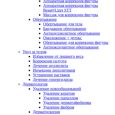
Аппаратная коррекция фигуры
Аппаратная коррекция фигуры
BeautyLizer STT
Массаж для коррекции фигуры
Обертывание
Обертывание для тела
Бандажное обертывание
Антицеллюлитное обертывание
Омоложение + детокс
Обертывание для коррекции фигуры
Антиоксидантное обертывание
Уход за телом
Избавление от лишнего веса
Коррекция силуэта
Лечение целлюлита
Инъекции липолитиков
Устранение растяжек
Лечение гипергидроза
Дерматология
Удаление новообразований
Удаление кератом
Удаление папиллом
Удаление дерматофибромы
Удаление фибром
Дерматоскопия