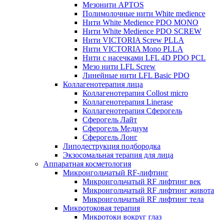
Мезонити APTOS
Полимолочные нити White medience
Нити White Medience PDO MONO
Нити White Medience PDO SCREW
Нити VICTORIA Screw PLLA
Нити VICTORIA Mono PLLA
Нити с насечками LFL 4D PDO PCL
Мезо нити LFL Screw
Линейные нити LFL Basic PDO
Коллагенотерапия лица
Коллагенотерапия Collost micro
Коллагенотерапия Linerase
Коллагенотерапия Сферогель
Сферогель Лайт
Сферогель Медиум
Сферогель Лонг
Липодеструкция подбородка
Экзосомальная терапия для лица
Аппаратная косметология
Микроигольчатый RF-лифтинг
Микроигольчатый RF лифтинг век
Микроигольчатый RF лифтинг живота
Микроигольчатый RF лифтинг тела
Микротоковая терапия
Микротоки вокруг глаз