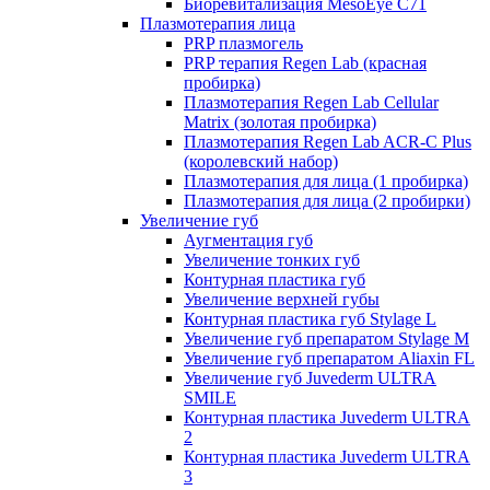
Биоревитализация MesoEye C71
Плазмотерапия лица
PRP плазмогель
PRP терапия Regen Lab (красная
пробирка)
Плазмотерапия Regen Lab Cellular
Matrix (золотая пробирка)
Плазмотерапия Regen Lab ACR-C Plus
(королевский набор)
Плазмотерапия для лица (1 пробирка)
Плазмотерапия для лица (2 пробирки)
Увеличение губ
Аугментация губ
Увеличение тонких губ
Контурная пластика губ
Увеличение верхней губы
Контурная пластика губ Stylage L
Увеличение губ препаратом Stylage M
Увеличение губ препаратом Aliaxin FL
Увеличение губ Juvederm ULTRA
SMILE
Контурная пластика Juvederm ULTRA
2
Контурная пластика Juvederm ULTRA
3