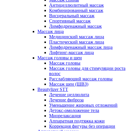
Антицеллюлитный массаж
Комбинированный массаж
Висцеральный массаж
Спортивный массаж
Лимфодренажный массаж
Массаж лица
Медицинский массаж лица
Пластический массаж лица
Лимфодренажный массаж лица
Лифтинг-массаж лица
Массаж головы и шеи
Массаж головы
Массаж головы для стимуляции роста
волос
Расслабляющий массаж головы
Массаж шеи (ШВЗ)
Beautylizer STT
Лечение целлюлита
Лечение фиброза
Уменьшение жировых отложений
Детокс-омоложение тела
Миорелаксация
Аппаратная подтяжка кожи
Коррекция фигуры без операции