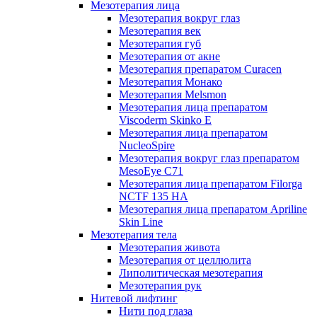
Мезотерапия лица
Мезотерапия вокруг глаз
Мезотерапия век
Мезотерапия губ
Мезотерапия от акне
Мезотерапия препаратом Curacen
Мезотерапия Монако
Мезотерапия Melsmon
Мезотерапия лица препаратом
Viscoderm Skinko E
Мезотерапия лица препаратом
NucleoSpire
Мезотерапия вокруг глаз препаратом
MesoEye С71
Мезотерапия лица препаратом Filorga
NCTF 135 HA
Мезотерапия лица препаратом Apriline
Skin Line
Мезотерапия тела
Мезотерапия живота
Мезотерапия от целлюлита
Липолитическая мезотерапия
Мезотерапия рук
Нитевой лифтинг
Нити под глаза