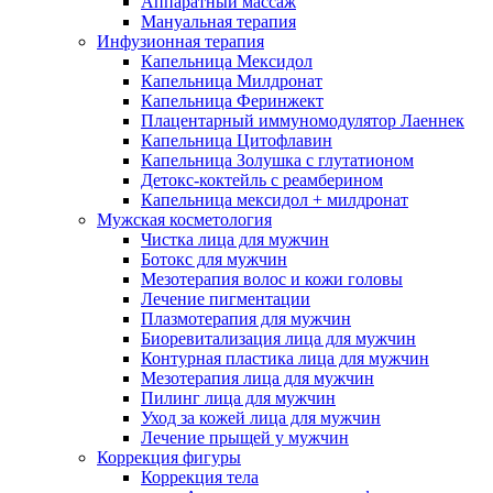
Аппаратный массаж
Мануальная терапия
Инфузионная терапия
Капельница Мексидол
Капельница Милдронат
Капельница Феринжект
Плацентарный иммуномодулятор Лаеннек
Капельница Цитофлавин
Капельница Золушка с глутатионом
Детокс-коктейль с реамберином
Капельница мексидол + милдронат
Мужская косметология
Чистка лица для мужчин
Ботокс для мужчин
Мезотерапия волос и кожи головы
Лечение пигментации
Плазмотерапия для мужчин
Биоревитализация лица для мужчин
Контурная пластика лица для мужчин
Мезотерапия лица для мужчин
Пилинг лица для мужчин
Уход за кожей лица для мужчин
Лечение прыщей у мужчин
Коррекция фигуры
Коррекция тела