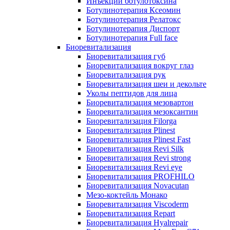
Инъекции ботулотоксина
Ботулинотерапия Ксеомин
Ботулинотерапия Релатокс
Ботулинотерапия Диспорт
Ботулинотерапия Full face
Биоревитализация
Биоревитализация губ
Биоревитализация вокруг глаз
Биоревитализация рук
Биоревитализация шеи и декольте
Уколы пептидов для лица
Биоревитализация мезовартон
Биоревитализация мезоксантин
Биоревитализация Filorga
Биоревитализация Plinest
Биоревитализация Plinest Fast
Биоревитализация Revi Silk
Биоревитализация Revi strong
Биоревитализация Revi eye
Биоревитализация PROFHILO
Биоревитализация Novacutan
Мезо-коктейль Монако
Биоревитализация Viscoderm
Биоревитализация Repart
Биоревитализация Hyalrepair