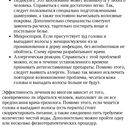
Педикулез. Это заболевание может возникнуть у любого
человека. Справиться с ним достаточно легко. Так,
следует пользоваться специально подготовленными
шампунями, а также постоянно вычесывать волосяные
покровы. Дополнительно специалисты советуют
заменить расческу, тщательно постирать вещи и
постельное белье.
Микроспория. Если присутствует зуд головы и
выпадают волосы у женщин/мужчин из-за
проникновения в дерму инфекции, без антибиотиков не
обойтись. Схему приема разрабатывают врачи.
Аллергическая реакция. Справиться с этой проблемой
можно, если в течение установленного времени
принимать антигистаминные препараты. Помимо этого,
следует выявить аллерген. Только так можно исключить
повторное возникновение проблемы, чесаться кожа
головы и выпадать волосы больше не будут.
Эффективность лечения во многом зависит от того,
своевременно ли обратился человек, выполняет ли он все
предписания врача-трихолога. Помимо этого, если чешется
голова и выпадают волосы (есть перхоть) стоит
скорректировать питание, а также ежедневно пить требуемое
количество чистой воды. Дополнительно можно пройти одну
или несколько физиотерапевтических процедур.