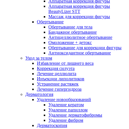
Аппаратная коррекция фигуры
Аппаратная коррекция фигуры
BeautyLizer STT
Массаж для коррекции фигуры
Обертывание
Обертывание для тела
Бандажное обертывание
Антицеллюлитное обертывание
Омоложение + детокс
Обертывание для коррекции фигуры
Антиоксидантное обертывание
Уход за телом
Избавление от лишнего веса
Коррекция силуэта
Лечение целлюлита
Инъекции липолитиков
Устранение растяжек
Лечение гипергидроза
Дерматология
Удаление новообразований
Удаление кератом
Удаление папиллом
Удаление дерматофибромы
Удаление фибром
Дерматоскопия