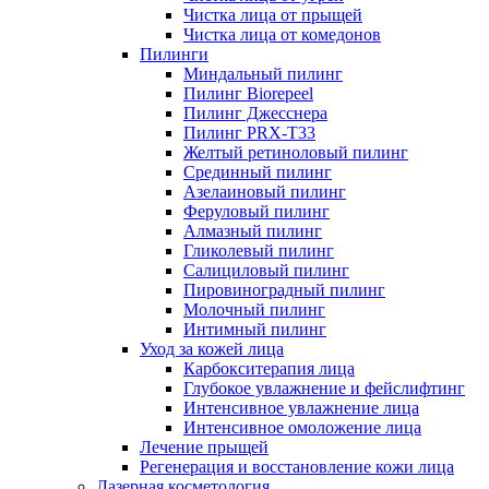
Чистка лица от прыщей
Чистка лица от комедонов
Пилинги
Миндальный пилинг
Пилинг Biorepeel
Пилинг Джесснера
Пилинг PRX-T33
Желтый ретиноловый пилинг
Срединный пилинг
Азелаиновый пилинг
Феруловый пилинг
Алмазный пилинг
Гликолевый пилинг
Салициловый пилинг
Пировиноградный пилинг
Молочный пилинг
Интимный пилинг
Уход за кожей лица
Карбокситерапия лица
Глубокое увлажнение и фейслифтинг
Интенсивное увлажнение лица
Интенсивное омоложение лица
Лечение прыщей
Регенерация и восстановление кожи лица
Лазерная косметология