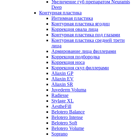
Увеличение губ препаратом Neuramis
Deep
Контурная пластика
Интимная пластика
Контурная пластика ягодиц
Коррекция овала лица
Контурная пластика под глазами
Контурная пластика средней трети
лица
Армирование лица филлерами
Коррекция подбородка
Коррекция носа
Коррекция скул филлерами
Aliaxin GP
Aliaxin EV
Aliaxin SR
Juvederm Voluma
Radiesse
Stylage XL
AestheFill
Belotero Balance
Belotero Intense
Belotero Soft
Belotero Volume
Soprano