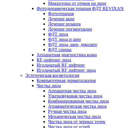
Микротоки от отеков на лице
Фотодинамическая терапия ФДТ REVIXAN
Фототерапия
Лечение акне
Лечение розацеа
Лечение пигментации
ФДТ лица
ФДТ лица и шеи
ФДТ лица, шеи, декольте
ФДТ спины
Аппаратная диагностика кожи
RF-лифтинг лица
Игольчатый RF лифтинг
Игольчатый RF лифтинг лица
Эстетическая косметология
Компьютерная дерматоскопия
Чистка лица
Аппаратная чистка лица
Ультразвуковая чистка лица
Комбинированная чистка лица
Атравматическая чистка лица
Ручная чистка лица
Механическая чистка лица
Чистка лица от черных точек
Чистка лица от угрей