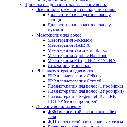
Трихология: диагностика и лечение волос
Чек-ап программы при выпадении волос
Диагностика выпадения волос у
женщин
Диагностика выпадения волос у
мужчин
Мезотерапия для волос
Мезотерапия Мэлсмон
Мезотерапия HAIR X
Мезотерапия Viscoderm Skinko E
Мезотерапия Apriline Hair Line
Мезотерапия Filorga NCTF 135 HA
Инъекции Дипроспан
PRP плазмотерапия для волос
PRP плазмотерапия Cellenis
PRP плазмотерапия Cortexil
Плазмотерапия для волос (1 пробирка)
Плазмотерапия для волос (2 пробирки)
Плазмотерапия Regen Lab BCT RK-
BCT-SP (синяя пробирка)
Лечение волос лазером
ФБМ волосистой части головы без
геля
ФДТ волосистой части головы с гелем
Лечение очаговой алопеции