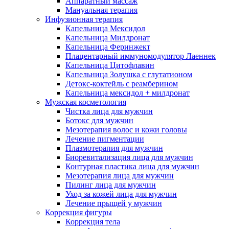
Аппаратный массаж
Мануальная терапия
Инфузионная терапия
Капельница Мексидол
Капельница Милдронат
Капельница Феринжект
Плацентарный иммуномодулятор Лаеннек
Капельница Цитофлавин
Капельница Золушка с глутатионом
Детокс-коктейль с реамберином
Капельница мексидол + милдронат
Мужская косметология
Чистка лица для мужчин
Ботокс для мужчин
Мезотерапия волос и кожи головы
Лечение пигментации
Плазмотерапия для мужчин
Биоревитализация лица для мужчин
Контурная пластика лица для мужчин
Мезотерапия лица для мужчин
Пилинг лица для мужчин
Уход за кожей лица для мужчин
Лечение прыщей у мужчин
Коррекция фигуры
Коррекция тела