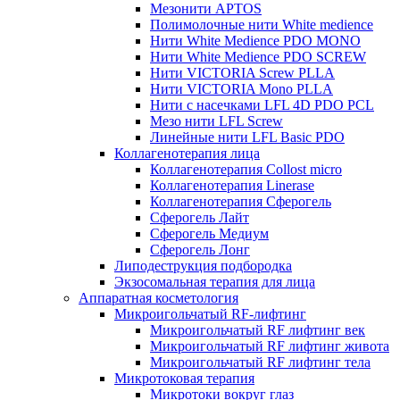
Мезонити APTOS
Полимолочные нити White medience
Нити White Medience PDO MONO
Нити White Medience PDO SCREW
Нити VICTORIA Screw PLLA
Нити VICTORIA Mono PLLA
Нити с насечками LFL 4D PDO PCL
Мезо нити LFL Screw
Линейные нити LFL Basic PDO
Коллагенотерапия лица
Коллагенотерапия Collost micro
Коллагенотерапия Linerase
Коллагенотерапия Сферогель
Сферогель Лайт
Сферогель Медиум
Сферогель Лонг
Липодеструкция подбородка
Экзосомальная терапия для лица
Аппаратная косметология
Микроигольчатый RF-лифтинг
Микроигольчатый RF лифтинг век
Микроигольчатый RF лифтинг живота
Микроигольчатый RF лифтинг тела
Микротоковая терапия
Микротоки вокруг глаз