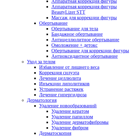
Аппаратная коррекция фигуры
Аппаратная коррекция фигуры
BeautyLizer STT
Массаж для коррекции фигуры
Обертывание
Обертывание для тела
Бандажное обертывание
Антицеллюлитное обертывание
Омоложение + детокс
Обертывание для коррекции фигуры
Антиоксидантное обертывание
Уход за телом
Избавление от лишнего веса
Коррекция силуэта
Лечение целлюлита
Инъекции липолитиков
Устранение растяжек
Лечение гипергидроза
Дерматология
Удаление новообразований
Удаление кератом
Удаление папиллом
Удаление дерматофибромы
Удаление фибром
Дерматоскопия