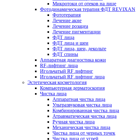
Микротоки от отеков на лице
Фотодинамическая терапия ФДТ REVIXAN
Фототерапия
Лечение акне
Лечение розацеа
Лечение пигментации
ФДТ лица
ФДТ лица и шеи
ФДТ лица, шеи, декольте
ФДТ спины
Аппаратная диагностика кожи
RF-лифтинг лица
Игольчатый RF лифтинг
Игольчатый RF лифтинг лица
Эстетическая косметология
Компьютерная дерматоскопия
Чистка лица
Аппаратная чистка лица
Ультразвуковая чистка лица
Комбинированная чистка лица
Атравматическая чистка лица
Ручная чистка лица
Механическая чистка лица
Чистка лица от черных точек
Чистка лица от угрей