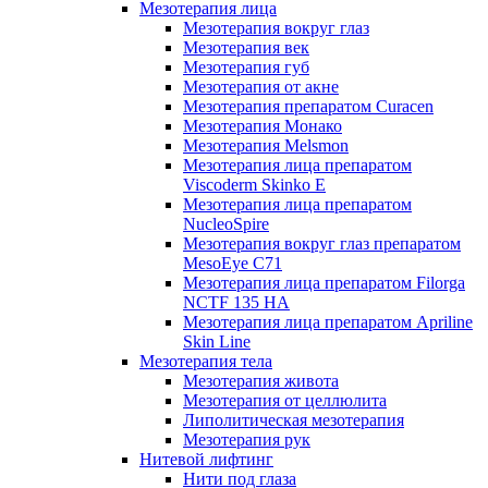
Мезотерапия лица
Мезотерапия вокруг глаз
Мезотерапия век
Мезотерапия губ
Мезотерапия от акне
Мезотерапия препаратом Curacen
Мезотерапия Монако
Мезотерапия Melsmon
Мезотерапия лица препаратом
Viscoderm Skinko E
Мезотерапия лица препаратом
NucleoSpire
Мезотерапия вокруг глаз препаратом
MesoEye С71
Мезотерапия лица препаратом Filorga
NCTF 135 HA
Мезотерапия лица препаратом Apriline
Skin Line
Мезотерапия тела
Мезотерапия живота
Мезотерапия от целлюлита
Липолитическая мезотерапия
Мезотерапия рук
Нитевой лифтинг
Нити под глаза