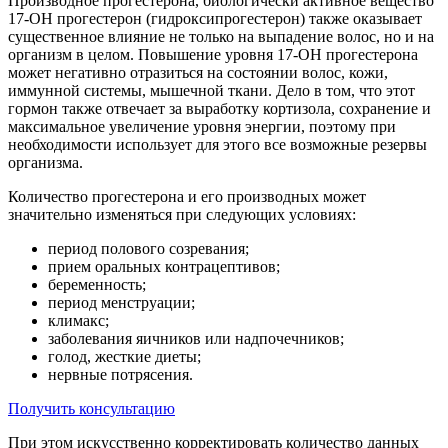
Производное прогестерона, биологически активное вещество
17-OH прогестерон (гидроксипрогестерон) также оказывает
существенное влияние не только на выпадение волос, но и на
организм в целом. Повышение уровня 17-OH прогестерона
может негативно отразиться на состоянии волос, кожи,
иммунной системы, мышечной ткани. Дело в том, что этот
гормон также отвечает за выработку кортизола, сохранение и
максимальное увеличение уровня энергии, поэтому при
необходимости использует для этого все возможные резервы
организма.
Количество прогестерона и его производных может
значительно изменяться при следующих условиях:
период полового созревания;
прием оральных контрацептивов;
беременность;
период менструации;
климакс;
заболевания яичников или надпочечников;
голод, жесткие диеты;
нервные потрясения.
Получить консультацию
При этом искусственно корректировать количество данных