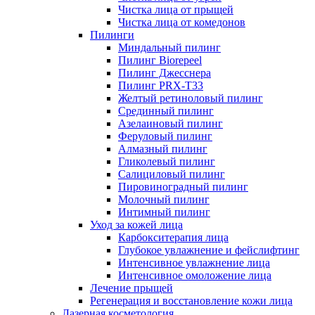
Чистка лица от прыщей
Чистка лица от комедонов
Пилинги
Миндальный пилинг
Пилинг Biorepeel
Пилинг Джесснера
Пилинг PRX-T33
Желтый ретиноловый пилинг
Срединный пилинг
Азелаиновый пилинг
Феруловый пилинг
Алмазный пилинг
Гликолевый пилинг
Салициловый пилинг
Пировиноградный пилинг
Молочный пилинг
Интимный пилинг
Уход за кожей лица
Карбокситерапия лица
Глубокое увлажнение и фейслифтинг
Интенсивное увлажнение лица
Интенсивное омоложение лица
Лечение прыщей
Регенерация и восстановление кожи лица
Лазерная косметология