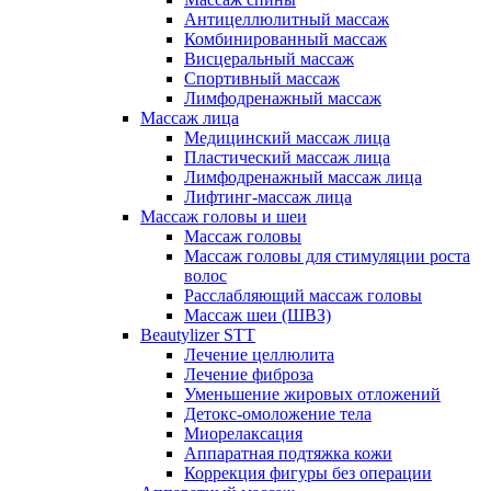
Антицеллюлитный массаж
Комбинированный массаж
Висцеральный массаж
Спортивный массаж
Лимфодренажный массаж
Массаж лица
Медицинский массаж лица
Пластический массаж лица
Лимфодренажный массаж лица
Лифтинг-массаж лица
Массаж головы и шеи
Массаж головы
Массаж головы для стимуляции роста
волос
Расслабляющий массаж головы
Массаж шеи (ШВЗ)
Beautylizer STT
Лечение целлюлита
Лечение фиброза
Уменьшение жировых отложений
Детокс-омоложение тела
Миорелаксация
Аппаратная подтяжка кожи
Коррекция фигуры без операции