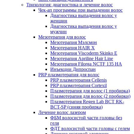
Трихология: диагностика и лечение волос
Чек-ап программы при выпадении волос
Диагностика выпадения волос у
женщин
Диагностика выпадения волос у
мужчин
Мезотерапия для волос
Мезотерапия Мэлсмон
Мезотерапия HAIR X
Мезотерапия Viscoderm Skinko E
Мезотерапия Apriline Hair Line
Мезотерапия Filorga NCTF 135 HA
Инъекции Дипроспан
PRP плазмотерапия для волос
PRP плазмотерапия Cellenis
PRP плазмотерапия Cortexil
Плазмотерапия для волос (1 пробирка)
Плазмотерапия для волос (2 пробирки)
Плазмотерапия Regen Lab BCT RK-
BCT-SP (синяя пробирка)
Лечение волос лазером
ФБМ волосистой части головы без
геля
ФДТ волосистой части головы с гелем
Лечение очаговой алопеции