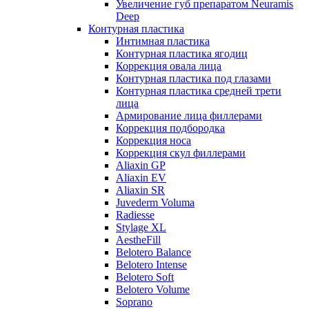
Увеличение губ препаратом Neuramis
Deep
Контурная пластика
Интимная пластика
Контурная пластика ягодиц
Коррекция овала лица
Контурная пластика под глазами
Контурная пластика средней трети
лица
Армирование лица филлерами
Коррекция подбородка
Коррекция носа
Коррекция скул филлерами
Aliaxin GP
Aliaxin EV
Aliaxin SR
Juvederm Voluma
Radiesse
Stylage XL
AestheFill
Belotero Balance
Belotero Intense
Belotero Soft
Belotero Volume
Soprano