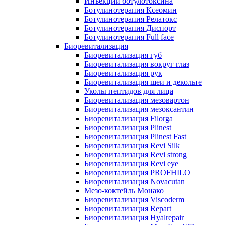
Инъекции ботулотоксина
Ботулинотерапия Ксеомин
Ботулинотерапия Релатокс
Ботулинотерапия Диспорт
Ботулинотерапия Full face
Биоревитализация
Биоревитализация губ
Биоревитализация вокруг глаз
Биоревитализация рук
Биоревитализация шеи и декольте
Уколы пептидов для лица
Биоревитализация мезовартон
Биоревитализация мезоксантин
Биоревитализация Filorga
Биоревитализация Plinest
Биоревитализация Plinest Fast
Биоревитализация Revi Silk
Биоревитализация Revi strong
Биоревитализация Revi eye
Биоревитализация PROFHILO
Биоревитализация Novacutan
Мезо-коктейль Монако
Биоревитализация Viscoderm
Биоревитализация Repart
Биоревитализация Hyalrepair