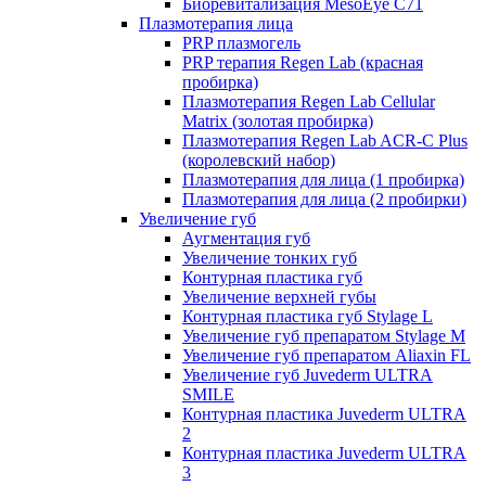
Биоревитализация MesoEye C71
Плазмотерапия лица
PRP плазмогель
PRP терапия Regen Lab (красная
пробирка)
Плазмотерапия Regen Lab Cellular
Matrix (золотая пробирка)
Плазмотерапия Regen Lab ACR-C Plus
(королевский набор)
Плазмотерапия для лица (1 пробирка)
Плазмотерапия для лица (2 пробирки)
Увеличение губ
Аугментация губ
Увеличение тонких губ
Контурная пластика губ
Увеличение верхней губы
Контурная пластика губ Stylage L
Увеличение губ препаратом Stylage M
Увеличение губ препаратом Aliaxin FL
Увеличение губ Juvederm ULTRA
SMILE
Контурная пластика Juvederm ULTRA
2
Контурная пластика Juvederm ULTRA
3