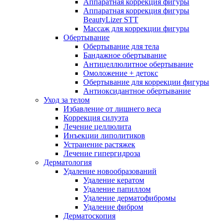
Аппаратная коррекция фигуры
Аппаратная коррекция фигуры
BeautyLizer STT
Массаж для коррекции фигуры
Обертывание
Обертывание для тела
Бандажное обертывание
Антицеллюлитное обертывание
Омоложение + детокс
Обертывание для коррекции фигуры
Антиоксидантное обертывание
Уход за телом
Избавление от лишнего веса
Коррекция силуэта
Лечение целлюлита
Инъекции липолитиков
Устранение растяжек
Лечение гипергидроза
Дерматология
Удаление новообразований
Удаление кератом
Удаление папиллом
Удаление дерматофибромы
Удаление фибром
Дерматоскопия