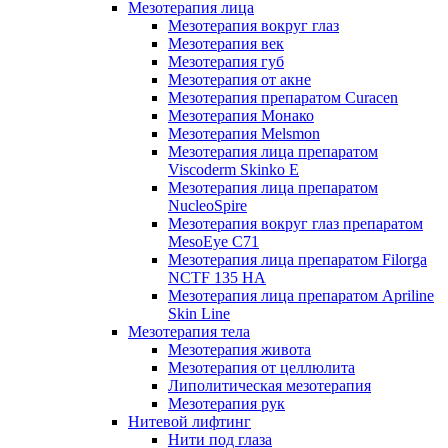
Мезотерапия лица
Мезотерапия вокруг глаз
Мезотерапия век
Мезотерапия губ
Мезотерапия от акне
Мезотерапия препаратом Curacen
Мезотерапия Монако
Мезотерапия Melsmon
Мезотерапия лица препаратом
Viscoderm Skinko E
Мезотерапия лица препаратом
NucleoSpire
Мезотерапия вокруг глаз препаратом
MesoEye С71
Мезотерапия лица препаратом Filorga
NCTF 135 HA
Мезотерапия лица препаратом Apriline
Skin Line
Мезотерапия тела
Мезотерапия живота
Мезотерапия от целлюлита
Липолитическая мезотерапия
Мезотерапия рук
Нитевой лифтинг
Нити под глаза