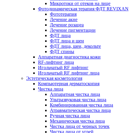
Микротоки от отеков на лице
Фотодинамическая терапия ФДТ REVIXAN
Фототерапия
Лечение акне
Лечение розацеа
Лечение пигментации
ФДТ лица
ФДТ лица и шеи
ФДТ лица, шеи, декольте
ФДТ спины
Аппаратная диагностика кожи
RF-лифтинг лица
Игольчатый RF лифтинг
Игольчатый RF лифтинг лица
Эстетическая косметология
Компьютерная дерматоскопия
Чистка лица
Аппаратная чистка лица
Ультразвуковая чистка лица
Комбинированная чистка лица
Атравматическая чистка лица
Ручная чистка лица
Механическая чистка лица
Чистка лица от черных точек
Чистка лица от угрей