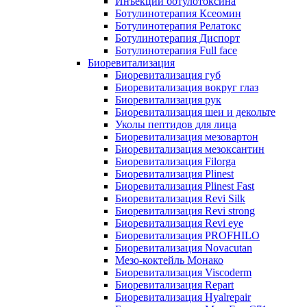
Инъекции ботулотоксина
Ботулинотерапия Ксеомин
Ботулинотерапия Релатокс
Ботулинотерапия Диспорт
Ботулинотерапия Full face
Биоревитализация
Биоревитализация губ
Биоревитализация вокруг глаз
Биоревитализация рук
Биоревитализация шеи и декольте
Уколы пептидов для лица
Биоревитализация мезовартон
Биоревитализация мезоксантин
Биоревитализация Filorga
Биоревитализация Plinest
Биоревитализация Plinest Fast
Биоревитализация Revi Silk
Биоревитализация Revi strong
Биоревитализация Revi eye
Биоревитализация PROFHILO
Биоревитализация Novacutan
Мезо-коктейль Монако
Биоревитализация Viscoderm
Биоревитализация Repart
Биоревитализация Hyalrepair