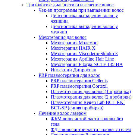
Трихология: диагностика и лечение волос
Чек-ап программы при выпадении волос
Диагностика выпадения волос у
женщин
Диагностика выпадения волос у
мужчин
Мезотерапия для волос
Мезотерапия Мэлсмон
Мезотерапия HAIR X
Мезотерапия Viscoderm Skinko E
Мезотерапия Apriline Hair Line
Мезотерапия Filorga NCTF 135 HA
Инъекции Дипроспан
PRP плазмотерапия для волос
PRP плазмотерапия Cellenis
PRP плазмотерапия Cortexil
Плазмотерапия для волос (1 пробирка)
Плазмотерапия для волос (2 пробирки)
Плазмотерапия Regen Lab BCT RK-
BCT-SP (синяя пробирка)
Лечение волос лазером
ФБМ волосистой части головы без
геля
ФДТ волосистой части головы с гелем
Лечение очаговой алопеции