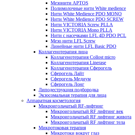
Мезонити APTOS
Полимолочные нити White medience
Нити White Medience PDO MONO
Нити White Medience PDO SCREW
Нити VICTORIA Screw PLLA
Нити VICTORIA Mono PLLA
Нити с насечками LFL 4D PDO PCL
Мезо нити LFL Screw
Линейные нити LFL Basic PDO
Коллагенотерапия лица
Коллагенотерапия Collost micro
Коллагенотерапия Linerase
Коллагенотерапия Сферогель
Сферогель Лайт
Сферогель Медиум
Сферогель Лонг
Липодеструкция подбородка
Экзосомальная терапия для лица
Аппаратная косметология
Микроигольчатый RF-лифтинг
Микроигольчатый RF лифтинг век
Микроигольчатый RF лифтинг живота
Микроигольчатый RF лифтинг тела
Микротоковая терапия
Микротоки вокруг глаз