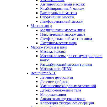
Антицеллюлитный массаж
Комбинированный массаж
Висцеральный массаж
Спортивный массаж
Лимфодренажный массаж
Массаж лица
Медицинский массаж лица
Пластический массаж лица
Лимфодренажный массаж лица
Лифтинг-массаж лица
Массаж головы и шеи
Массаж головы
Массаж головы для стимуляции роста
волос
Расслабляющий массаж головы
Массаж шеи (ШВЗ)
Beautylizer STT
Лечение целлюлита
Лечение фиброза
Уменьшение жировых отложений
Детокс-омоложение тела
Миорелаксация
Аппаратная подтяжка кожи
Коррекция фигуры без операции