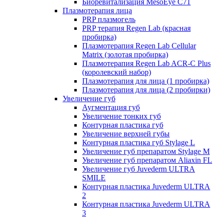
Биоревитализация MesoEye C71
Плазмотерапия лица
PRP плазмогель
PRP терапия Regen Lab (красная
пробирка)
Плазмотерапия Regen Lab Cellular
Matrix (золотая пробирка)
Плазмотерапия Regen Lab ACR-C Plus
(королевский набор)
Плазмотерапия для лица (1 пробирка)
Плазмотерапия для лица (2 пробирки)
Увеличение губ
Аугментация губ
Увеличение тонких губ
Контурная пластика губ
Увеличение верхней губы
Контурная пластика губ Stylage L
Увеличение губ препаратом Stylage M
Увеличение губ препаратом Aliaxin FL
Увеличение губ Juvederm ULTRA
SMILE
Контурная пластика Juvederm ULTRA
2
Контурная пластика Juvederm ULTRA
3