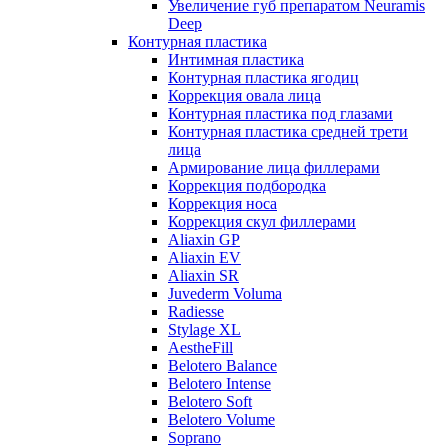
Увеличение губ препаратом Neuramis
Deep
Контурная пластика
Интимная пластика
Контурная пластика ягодиц
Коррекция овала лица
Контурная пластика под глазами
Контурная пластика средней трети
лица
Армирование лица филлерами
Коррекция подбородка
Коррекция носа
Коррекция скул филлерами
Aliaxin GP
Aliaxin EV
Aliaxin SR
Juvederm Voluma
Radiesse
Stylage XL
AestheFill
Belotero Balance
Belotero Intense
Belotero Soft
Belotero Volume
Soprano