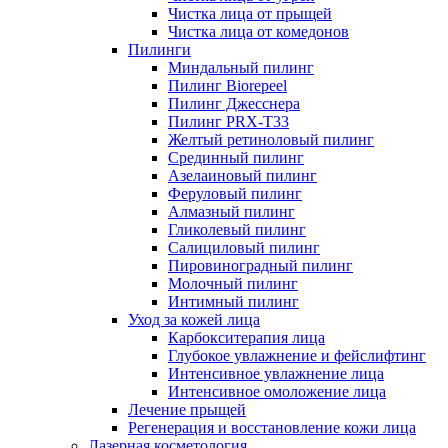
Чистка лица от прыщей
Чистка лица от комедонов
Пилинги
Миндальный пилинг
Пилинг Biorepeel
Пилинг Джесснера
Пилинг PRX-T33
Желтый ретиноловый пилинг
Срединный пилинг
Азелаиновый пилинг
Феруловый пилинг
Алмазный пилинг
Гликолевый пилинг
Салициловый пилинг
Пировиноградный пилинг
Молочный пилинг
Интимный пилинг
Уход за кожей лица
Карбокситерапия лица
Глубокое увлажнение и фейслифтинг
Интенсивное увлажнение лица
Интенсивное омоложение лица
Лечение прыщей
Регенерация и восстановление кожи лица
Лазерная косметология