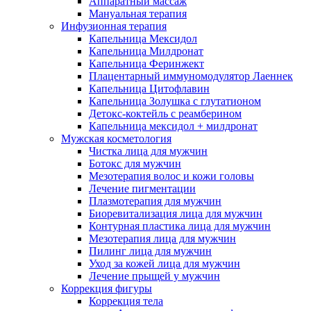
Аппаратный массаж
Мануальная терапия
Инфузионная терапия
Капельница Мексидол
Капельница Милдронат
Капельница Феринжект
Плацентарный иммуномодулятор Лаеннек
Капельница Цитофлавин
Капельница Золушка с глутатионом
Детокс-коктейль с реамберином
Капельница мексидол + милдронат
Мужская косметология
Чистка лица для мужчин
Ботокс для мужчин
Мезотерапия волос и кожи головы
Лечение пигментации
Плазмотерапия для мужчин
Биоревитализация лица для мужчин
Контурная пластика лица для мужчин
Мезотерапия лица для мужчин
Пилинг лица для мужчин
Уход за кожей лица для мужчин
Лечение прыщей у мужчин
Коррекция фигуры
Коррекция тела