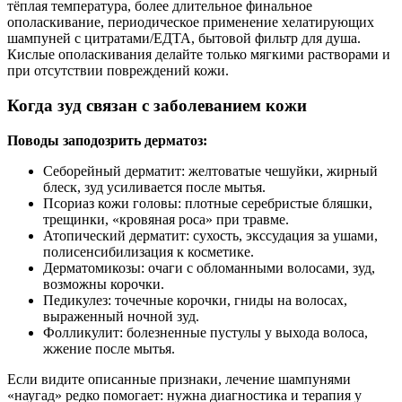
тёплая температура, более длительное финальное
ополаскивание, периодическое применение хелатирующих
шампуней с цитратами/ЕДТА, бытовой фильтр для душа.
Кислые ополаскивания делайте только мягкими растворами и
при отсутствии повреждений кожи.
Когда зуд связан с заболеванием кожи
Поводы заподозрить дерматоз:
Себорейный дерматит: желтоватые чешуйки, жирный
блеск, зуд усиливается после мытья.
Псориаз кожи головы: плотные серебристые бляшки,
трещинки, «кровяная роса» при травме.
Атопический дерматит: сухость, экссудация за ушами,
полисенсибилизация к косметике.
Дерматомикозы: очаги с обломанными волосами, зуд,
возможны корочки.
Педикулез: точечные корочки, гниды на волосах,
выраженный ночной зуд.
Фолликулит: болезненные пустулы у выхода волоса,
жжение после мытья.
Если видите описанные признаки, лечение шампунями
«наугад» редко помогает: нужна диагностика и терапия у