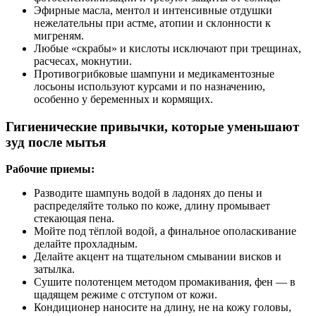
Эфирные масла, ментол и интенсивные отдушки
нежелательны при астме, атопии и склонности к
мигреням.
Любые «скрабы» и кислоты исключают при трещинах,
расчесах, мокнутии.
Противогрибковые шампуни и медикаментозные
лосьоны используют курсами и по назначению,
особенно у беременных и кормящих.
Гигиенические привычки, которые уменьшают
зуд после мытья
Рабочие приемы:
Разводите шампунь водой в ладонях до пены и
распределяйте только по коже, длину промывает
стекающая пена.
Мойте под тёплой водой, а финальное ополаскивание
делайте прохладным.
Делайте акцент на тщательном смывании висков и
затылка.
Сушите полотенцем методом промакивания, фен — в
щадящем режиме с отступом от кожи.
Кондиционер наносите на длину, не на кожу головы,