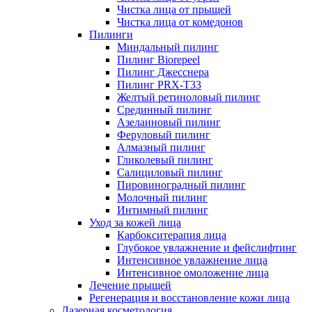
Чистка лица от прыщей
Чистка лица от комедонов
Пилинги
Миндальный пилинг
Пилинг Biorepeel
Пилинг Джесснера
Пилинг PRX-T33
Желтый ретиноловый пилинг
Срединный пилинг
Азелаиновый пилинг
Феруловый пилинг
Алмазный пилинг
Гликолевый пилинг
Салициловый пилинг
Пировиноградный пилинг
Молочный пилинг
Интимный пилинг
Уход за кожей лица
Карбокситерапия лица
Глубокое увлажнение и фейслифтинг
Интенсивное увлажнение лица
Интенсивное омоложение лица
Лечение прыщей
Регенерация и восстановление кожи лица
Лазерная косметология