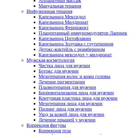
Аппаратный массаж
Мануальная терапия
Инфузионная терапия
Капельница Мексидол
Капельница Милдронат
Капельница Феринжект
Плацентарный иммуномодулятор Лаеннек
Капельница Цитофлавин
Капельница Золушка с глутатионом
Детокс-коктейль с реамберином
Капельница мексидол + милдронат
Мужская косметология
Чистка лица для мужчин
Ботокс для мужчин
Мезотерапия волос и кожи головы
Лечение пигментации
Плазмотерапия для мужчин
Биоревитализация лица для мужчин
Контурная пластика лица для мужчин
Мезотерапия лица для мужчин
Пилинг лица для мужчин
Уход за кожей лица для мужчин
Лечение прыщей у мужчин
Коррекция фигуры
Коррекция тела