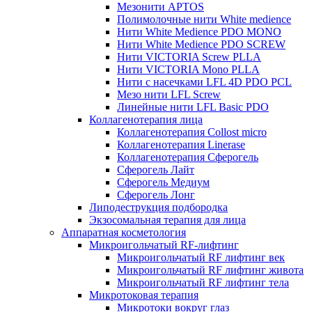
Мезонити APTOS
Полимолочные нити White medience
Нити White Medience PDO MONO
Нити White Medience PDO SCREW
Нити VICTORIA Screw PLLA
Нити VICTORIA Mono PLLA
Нити с насечками LFL 4D PDO PCL
Мезо нити LFL Screw
Линейные нити LFL Basic PDO
Коллагенотерапия лица
Коллагенотерапия Collost micro
Коллагенотерапия Linerase
Коллагенотерапия Сферогель
Сферогель Лайт
Сферогель Медиум
Сферогель Лонг
Липодеструкция подбородка
Экзосомальная терапия для лица
Аппаратная косметология
Микроигольчатый RF-лифтинг
Микроигольчатый RF лифтинг век
Микроигольчатый RF лифтинг живота
Микроигольчатый RF лифтинг тела
Микротоковая терапия
Микротоки вокруг глаз