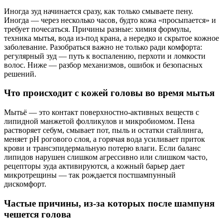
Иногда зуд начинается сразу, как только смываете пену.
Иногда — через несколько часов, будто кожа «просыпается» и
требует почесаться. Причины разные: химия формулы,
техника мытья, вода из-под крана, а нередко и скрытое кожное
заболевание. Разобраться важно не только ради комфорта:
регулярный зуд — путь к воспалению, перхоти и ломкости
волос. Ниже — разбор механизмов, ошибок и безопасных
решений.
Что происходит с кожей головы во время мытья
Мытьё — это контакт поверхностно‑активных веществ с
липидной манжетой фолликулов и микробиомом. Пена
растворяет себум, смывает пот, пыль и остатки стайлинга,
меняет pH рогового слоя, а горячая вода усиливает приток
крови и трансэпидермальную потерю влаги. Если баланс
липидов нарушен слишком агрессивно или слишком часто,
рецепторы зуда активируются, а кожный барьер дает
микротрещины — так рождается постшампунный
дискомфорт.
Частые причины, из-за которых после шампуня
чешется голова