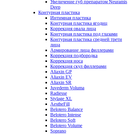
Увеличение губ препаратом Neuramis
Deep
Контурная пластика
Интимная пластика
Контурная пластика ягодиц
Коррекция овала лица
Контурная пластика под глазами
Контурная пластика средней трети
лица
Армирование лица филлерами
Коррекция подбородка
Коррекция носа
Коррекция скул филлерами
Aliaxin GP
Aliaxin EV
Aliaxin SR
Juvederm Voluma
Radiesse
Stylage XL
AestheFill
Belotero Balance
Belotero Intense
Belotero Soft
Belotero Volume
Soprano