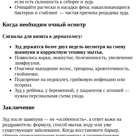
если есть склонность к себорее и зуду.
Очищайте расчески и насадки фена; накапливающиеся
бактерии и стайлинг — частая причина рецидива зуда.
Когда необходим очный осмотр
Сигналы для визита к дерматологу:
Зуд держится более двух недель несмотря на смену
шампуня и корректную технику мытья.
Появились корки, мокнутие, болезненность, увеличение
лимфоузлов.
Очаговое выпадение волос, трещины, кровоточивость,
гнойнички.
Подозрение на педикулез, грибковую инфекцию или
псориаз.
Зуд у ребёнка, у беременной, у пациентов с атопией —
нужна персональная схема ухода.
Заключение
Зуд после шампуня — не «особенность», а ответ кожи на
раздражитель: формулу, способ мытья, воду или уже
существующее заболевание. Когда восстановите барьер,
уберете провоцирующие компоненты и скорректируете