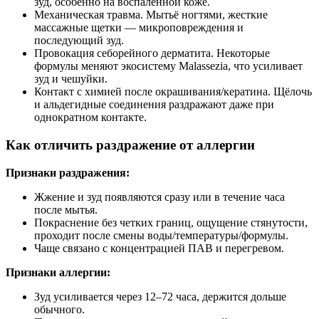
зуд, особенно на воспаленной коже.
Механическая травма. Мытьё ногтями, жесткие
массажные щетки — микроповреждения и
последующий зуд.
Провокация себорейного дерматита. Некоторые
формулы меняют экосистему Malassezia, что усиливает
зуд и чешуйки.
Контакт с химией после окрашивания/кератина. Щёлочь
и альдегидные соединения раздражают даже при
однократном контакте.
Как отличить раздражение от аллергии
Признаки раздражения:
Жжение и зуд появляются сразу или в течение часа
после мытья.
Покраснение без четких границ, ощущение стянутости,
проходит после смены воды/температуры/формулы.
Чаще связано с концентрацией ПАВ и перегревом.
Признаки аллергии:
Зуд усиливается через 12–72 часа, держится дольше
обычного.