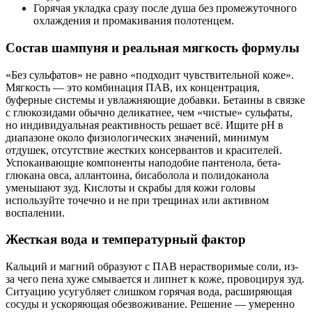
Горячая укладка сразу после душа без промежуточного
охлаждения и промакивания полотенцем.
Состав шампуня и реальная мягкость формулы
«Без сульфатов» не равно «подходит чувствительной коже».
Мягкость — это комбинация ПАВ, их концентрация,
буферные системы и увлажняющие добавки. Бетаины в связке
с глюкозидами обычно деликатнее, чем «чистые» сульфаты,
но индивидуальная реактивность решает всё. Ищите pH в
диапазоне около физиологических значений, минимум
отдушек, отсутствие жестких консервантов и красителей.
Успокаивающие компоненты наподобие пантенола, бета-
глюкана овса, аллантоина, бисаболола и полидоканола
уменьшают зуд. Кислоты и скрабы для кожи головы
используйте точечно и не при трещинах или активном
воспалении.
Жесткая вода и температурный фактор
Кальций и магний образуют с ПАВ нерастворимые соли, из-
за чего пена хуже смывается и липнет к коже, провоцируя зуд.
Ситуацию усугубляет слишком горячая вода, расширяющая
сосуды и ускоряющая обезвоживание. Решение — умеренно