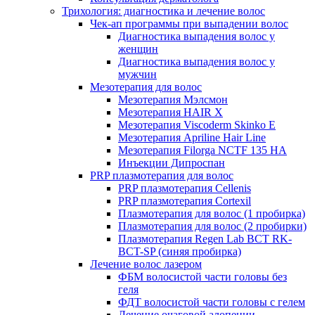
Трихология: диагностика и лечение волос
Чек-ап программы при выпадении волос
Диагностика выпадения волос у
женщин
Диагностика выпадения волос у
мужчин
Мезотерапия для волос
Мезотерапия Мэлсмон
Мезотерапия HAIR X
Мезотерапия Viscoderm Skinko E
Мезотерапия Apriline Hair Line
Мезотерапия Filorga NCTF 135 HA
Инъекции Дипроспан
PRP плазмотерапия для волос
PRP плазмотерапия Cellenis
PRP плазмотерапия Cortexil
Плазмотерапия для волос (1 пробирка)
Плазмотерапия для волос (2 пробирки)
Плазмотерапия Regen Lab BCT RK-
BCT-SP (синяя пробирка)
Лечение волос лазером
ФБМ волосистой части головы без
геля
ФДТ волосистой части головы с гелем
Лечение очаговой алопеции