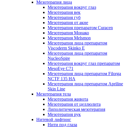
Мезотерапия лица
Мезотерапия вокруг глаз
Мезотерапия век
Мезотерапия губ
Мезотерапия от акне
Мезотерапия препаратом Curacen
Мезотерапия Монако
Мезотерапия Melsmon
Мезотерапия лица препаратом
Viscoderm Skinko E
Мезотерапия лица препаратом
NucleoSpire
Мезотерапия вокруг глаз препаратом
MesoEye С71
Мезотерапия лица препаратом Filorga
NCTF 135 HA
Мезотерапия лица препаратом Apriline
Skin Line
Мезотерапия тела
Мезотерапия живота
Мезотерапия от целлюлита
Липолитическая мезотерапия
Мезотерапия рук
Нитевой лифтинг
Нити под глаза