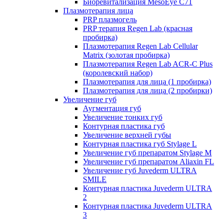
Биоревитализация MesoEye C71
Плазмотерапия лица
PRP плазмогель
PRP терапия Regen Lab (красная
пробирка)
Плазмотерапия Regen Lab Cellular
Matrix (золотая пробирка)
Плазмотерапия Regen Lab ACR-C Plus
(королевский набор)
Плазмотерапия для лица (1 пробирка)
Плазмотерапия для лица (2 пробирки)
Увеличение губ
Аугментация губ
Увеличение тонких губ
Контурная пластика губ
Увеличение верхней губы
Контурная пластика губ Stylage L
Увеличение губ препаратом Stylage M
Увеличение губ препаратом Aliaxin FL
Увеличение губ Juvederm ULTRA
SMILE
Контурная пластика Juvederm ULTRA
2
Контурная пластика Juvederm ULTRA
3