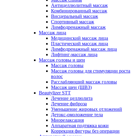
Антицеллюлитный массаж
Комбинированный массаж
Висцеральный массаж
Спортивный массаж
Лимфодренажный массаж
Массаж лица
Медицинский массаж лица
Пластический массаж лица
Лимфодренажный массаж лица
Лифтинг-массаж лица
Массаж головы и шеи
Массаж головы
Массаж головы для стимуляции роста
волос
Расслабляющий массаж головы
Массаж шеи (ШВЗ)
Beautylizer STT
Лечение целлюлита
Лечение фиброза
Уменьшение жировых отложений
Детокс-омоложение тела
Миорелаксация
Аппаратная подтяжка кожи
Коррекция фигуры без операции