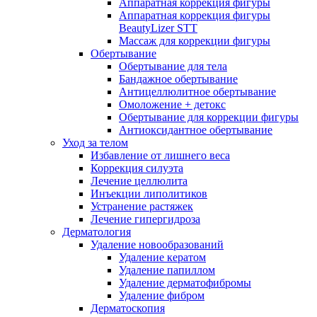
Аппаратная коррекция фигуры
Аппаратная коррекция фигуры
BeautyLizer STT
Массаж для коррекции фигуры
Обертывание
Обертывание для тела
Бандажное обертывание
Антицеллюлитное обертывание
Омоложение + детокс
Обертывание для коррекции фигуры
Антиоксидантное обертывание
Уход за телом
Избавление от лишнего веса
Коррекция силуэта
Лечение целлюлита
Инъекции липолитиков
Устранение растяжек
Лечение гипергидроза
Дерматология
Удаление новообразований
Удаление кератом
Удаление папиллом
Удаление дерматофибромы
Удаление фибром
Дерматоскопия