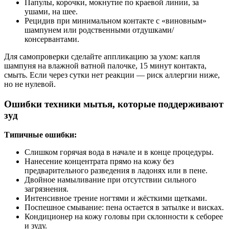
Папулы, корочки, мокнутие по краевой линии, за
ушами, на шее.
Рецидив при минимальном контакте с «виновным»
шампунем или родственными отдушками/
консервантами.
Для самопроверки сделайте аппликацию за ухом: капля
шампуня на влажной ватной палочке, 15 минут контакта,
смыть. Если через сутки нет реакции — риск аллергии ниже,
но не нулевой.
Ошибки техники мытья, которые поддерживают
зуд
Типичные ошибки:
Слишком горячая вода в начале и в конце процедуры.
Нанесение концентрата прямо на кожу без
предварительного разведения в ладонях или в пене.
Двойное намыливание при отсутствии сильного
загрязнения.
Интенсивное трение ногтями и жёсткими щетками.
Поспешное смывание: пена остается в затылке и висках.
Кондиционер на кожу головы при склонности к себорее
и зуду.