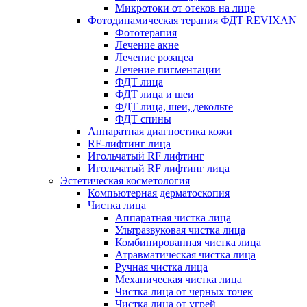
Микротоки от отеков на лице
Фотодинамическая терапия ФДТ REVIXAN
Фототерапия
Лечение акне
Лечение розацеа
Лечение пигментации
ФДТ лица
ФДТ лица и шеи
ФДТ лица, шеи, декольте
ФДТ спины
Аппаратная диагностика кожи
RF-лифтинг лица
Игольчатый RF лифтинг
Игольчатый RF лифтинг лица
Эстетическая косметология
Компьютерная дерматоскопия
Чистка лица
Аппаратная чистка лица
Ультразвуковая чистка лица
Комбинированная чистка лица
Атравматическая чистка лица
Ручная чистка лица
Механическая чистка лица
Чистка лица от черных точек
Чистка лица от угрей