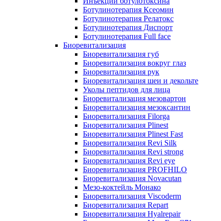
Инъекции ботулотоксина
Ботулинотерапия Ксеомин
Ботулинотерапия Релатокс
Ботулинотерапия Диспорт
Ботулинотерапия Full face
Биоревитализация
Биоревитализация губ
Биоревитализация вокруг глаз
Биоревитализация рук
Биоревитализация шеи и декольте
Уколы пептидов для лица
Биоревитализация мезовартон
Биоревитализация мезоксантин
Биоревитализация Filorga
Биоревитализация Plinest
Биоревитализация Plinest Fast
Биоревитализация Revi Silk
Биоревитализация Revi strong
Биоревитализация Revi eye
Биоревитализация PROFHILO
Биоревитализация Novacutan
Мезо-коктейль Монако
Биоревитализация Viscoderm
Биоревитализация Repart
Биоревитализация Hyalrepair