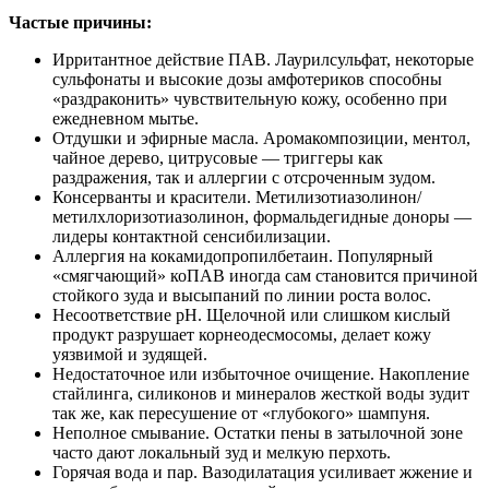
Частые причины:
Ирритантное действие ПАВ. Лаурилсульфат, некоторые
сульфонаты и высокие дозы амфотериков способны
«раздраконить» чувствительную кожу, особенно при
ежедневном мытье.
Отдушки и эфирные масла. Аромакомпозиции, ментол,
чайное дерево, цитрусовые — триггеры как
раздражения, так и аллергии с отсроченным зудом.
Консерванты и красители. Метилизотиазолинон/
метилхлоризотиазолинон, формальдегидные доноры —
лидеры контактной сенсибилизации.
Аллергия на кокамидопропилбетаин. Популярный
«смягчающий» коПАВ иногда сам становится причиной
стойкого зуда и высыпаний по линии роста волос.
Несоответствие pH. Щелочной или слишком кислый
продукт разрушает корнеодесмосомы, делает кожу
уязвимой и зудящей.
Недостаточное или избыточное очищение. Накопление
стайлинга, силиконов и минералов жесткой воды зудит
так же, как пересушение от «глубокого» шампуня.
Неполное смывание. Остатки пены в затылочной зоне
часто дают локальный зуд и мелкую перхоть.
Горячая вода и пар. Вазодилатация усиливает жжение и