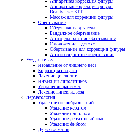
Аппаратная коррекция фигуры
Аппаратная коррекция фигуры
BeautyLizer STT
Массаж для коррекции фигуры
Обертывание
Обертывание для тела
Бандажное обертывание
Антицеллюлитное обертывание
Омоложение + детокс
Обертывание для коррекции фигуры
Антиоксидантное обертывание
Уход за телом
Избавление от лишнего веса
Коррекция силуэта
Лечение целлюлита
Инъекции липолитиков
Устранение растяжек
Лечение гипергидроза
Дерматология
Удаление новообразований
Удаление кератом
Удаление папиллом
Удаление дерматофибромы
Удаление фибром
Дерматоскопия