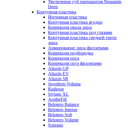
Увеличение губ препаратом Neuramis
Deep
Контурная пластика
Интимная пластика
Контурная пластика ягодиц
Коррекция овала лица
Контурная пластика под глазами
Контурная пластика средней трети
лица
Армирование лица филлерами
Коррекция подбородка
Коррекция носа
Коррекция скул филлерами
Aliaxin GP
Aliaxin EV
Aliaxin SR
Juvederm Voluma
Radiesse
Stylage XL
AestheFill
Belotero Balance
Belotero Intense
Belotero Soft
Belotero Volume
Soprano