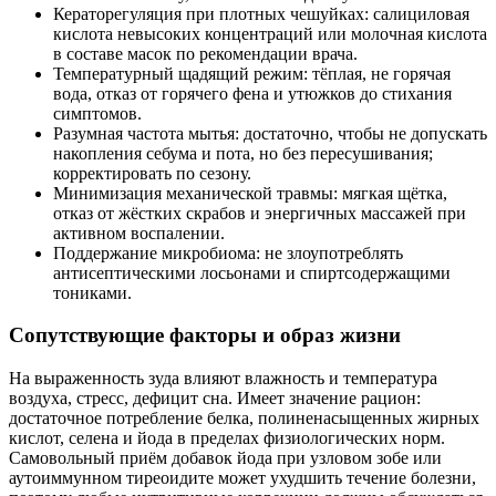
Кераторегуляция при плотных чешуйках: салициловая
кислота невысоких концентраций или молочная кислота
в составе масок по рекомендации врача.
Температурный щадящий режим: тёплая, не горячая
вода, отказ от горячего фена и утюжков до стихания
симптомов.
Разумная частота мытья: достаточно, чтобы не допускать
накопления себума и пота, но без пересушивания;
корректировать по сезону.
Минимизация механической травмы: мягкая щётка,
отказ от жёстких скрабов и энергичных массажей при
активном воспалении.
Поддержание микробиома: не злоупотреблять
антисептическими лосьонами и спиртсодержащими
тониками.
Сопутствующие факторы и образ жизни
На выраженность зуда влияют влажность и температура
воздуха, стресс, дефицит сна. Имеет значение рацион:
достаточное потребление белка, полиненасыщенных жирных
кислот, селена и йода в пределах физиологических норм.
Самовольный приём добавок йода при узловом зобе или
аутоиммунном тиреоидите может ухудшить течение болезни,