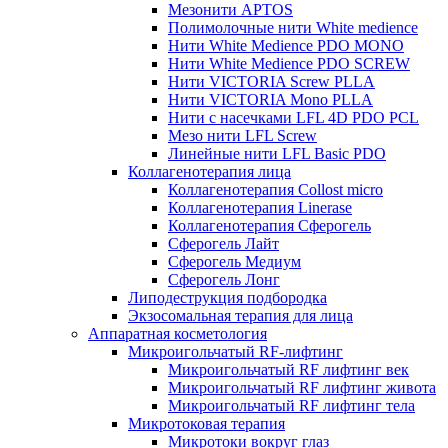
Мезонити APTOS
Полимолочные нити White medience
Нити White Medience PDO MONO
Нити White Medience PDO SCREW
Нити VICTORIA Screw PLLA
Нити VICTORIA Mono PLLA
Нити с насечками LFL 4D PDO PCL
Мезо нити LFL Screw
Линейные нити LFL Basic PDO
Коллагенотерапия лица
Коллагенотерапия Collost micro
Коллагенотерапия Linerase
Коллагенотерапия Сферогель
Сферогель Лайт
Сферогель Медиум
Сферогель Лонг
Липодеструкция подбородка
Экзосомальная терапия для лица
Аппаратная косметология
Микроигольчатый RF-лифтинг
Микроигольчатый RF лифтинг век
Микроигольчатый RF лифтинг живота
Микроигольчатый RF лифтинг тела
Микротоковая терапия
Микротоки вокруг глаз