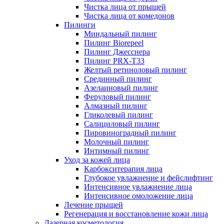
Чистка лица от прыщей
Чистка лица от комедонов
Пилинги
Миндальный пилинг
Пилинг Biorepeel
Пилинг Джесснера
Пилинг PRX-T33
Желтый ретиноловый пилинг
Срединный пилинг
Азелаиновый пилинг
Феруловый пилинг
Алмазный пилинг
Гликолевый пилинг
Салициловый пилинг
Пировиноградный пилинг
Молочный пилинг
Интимный пилинг
Уход за кожей лица
Карбокситерапия лица
Глубокое увлажнение и фейслифтинг
Интенсивное увлажнение лица
Интенсивное омоложение лица
Лечение прыщей
Регенерация и восстановление кожи лица
Лазерная косметология