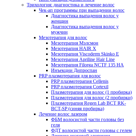
Трихология: диагностика и лечение волос
Чек-ап программы при выпадении волос
Диагностика выпадения волос у
женщин
Диагностика выпадения волос у
мужчин
Мезотерапия для волос
Мезотерапия Мэлсмон
Мезотерапия HAIR X
Мезотерапия Viscoderm Skinko E
Мезотерапия Apriline Hair Line
Мезотерапия Filorga NCTF 135 HA
Инъекции Дипроспан
PRP плазмотерапия для волос
PRP плазмотерапия Cellenis
PRP плазмотерапия Cortexil
Плазмотерапия для волос (1 пробирка)
Плазмотерапия для волос (2 пробирки)
Плазмотерапия Regen Lab BCT RK-
BCT-SP (синяя пробирка)
Лечение волос лазером
ФБМ волосистой части головы без
геля
ФДТ волосистой части головы с гелем
Лечение очаговой алопеции