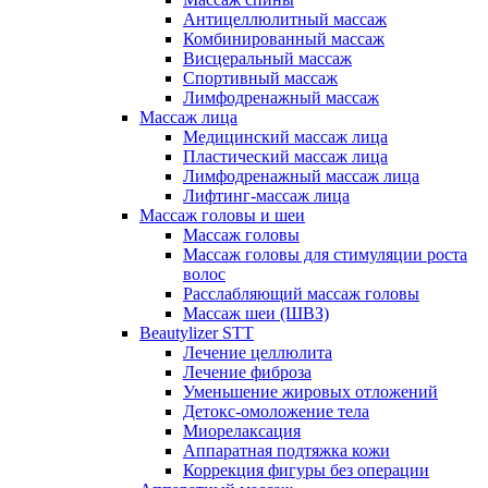
Антицеллюлитный массаж
Комбинированный массаж
Висцеральный массаж
Спортивный массаж
Лимфодренажный массаж
Массаж лица
Медицинский массаж лица
Пластический массаж лица
Лимфодренажный массаж лица
Лифтинг-массаж лица
Массаж головы и шеи
Массаж головы
Массаж головы для стимуляции роста
волос
Расслабляющий массаж головы
Массаж шеи (ШВЗ)
Beautylizer STT
Лечение целлюлита
Лечение фиброза
Уменьшение жировых отложений
Детокс-омоложение тела
Миорелаксация
Аппаратная подтяжка кожи
Коррекция фигуры без операции