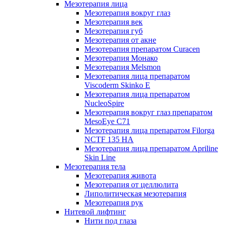
Мезотерапия лица
Мезотерапия вокруг глаз
Мезотерапия век
Мезотерапия губ
Мезотерапия от акне
Мезотерапия препаратом Curacen
Мезотерапия Монако
Мезотерапия Melsmon
Мезотерапия лица препаратом
Viscoderm Skinko E
Мезотерапия лица препаратом
NucleoSpire
Мезотерапия вокруг глаз препаратом
MesoEye С71
Мезотерапия лица препаратом Filorga
NCTF 135 HA
Мезотерапия лица препаратом Apriline
Skin Line
Мезотерапия тела
Мезотерапия живота
Мезотерапия от целлюлита
Липолитическая мезотерапия
Мезотерапия рук
Нитевой лифтинг
Нити под глаза