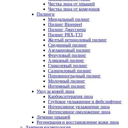
Чистка лица от прыщей
Чистка лица от комедонов
Пилинги
Миндальный пилинг
Пилинг Biorepeel
Пилинг Джесснера
Пилинг PRX-T33
Желтый ретиноловый пилинг
Срединный пилинг
Азелаиновый пилинг
Феруловый пилинг
Алмазный пилинг
Гликолевый пилинг
Салициловый пилинг
Пировиноградный пилинг
Молочный пилинг
Интимный пилинг
Уход за кожей лица
Карбокситерапия лица
Глубокое увлажнение и фейслифтинг
Интенсивное увлажнение лица
Интенсивное омоложение лица
Лечение прыщей
Регенерация и восстановление кожи лица
Лазерная косметология