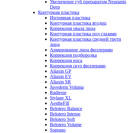
Увеличение губ препаратом Neuramis
Deep
Контурная пластика
Интимная пластика
Контурная пластика ягодиц
Коррекция овала лица
Контурная пластика под глазами
Контурная пластика средней трети
лица
Армирование лица филлерами
Коррекция подбородка
Коррекция носа
Коррекция скул филлерами
Aliaxin GP
Aliaxin EV
Aliaxin SR
Juvederm Voluma
Radiesse
Stylage XL
AestheFill
Belotero Balance
Belotero Intense
Belotero Soft
Belotero Volume
Soprano