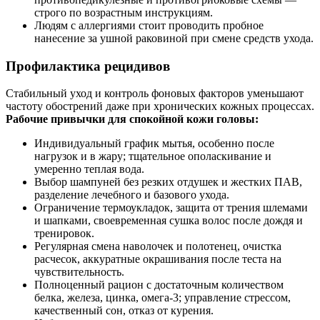
строго по возрастным инструкциям.
Людям с аллергиями стоит проводить пробное
нанесение за ушной раковиной при смене средств ухода.
Профилактика рецидивов
Стабильный уход и контроль фоновых факторов уменьшают
частоту обострений даже при хронических кожных процессах.
Рабочие привычки для спокойной кожи головы:
Индивидуальный график мытья, особенно после
нагрузок и в жару; тщательное ополаскивание и
умеренно теплая вода.
Выбор шампуней без резких отдушек и жестких ПАВ,
разделение лечебного и базового ухода.
Ограничение термоукладок, защита от трения шлемами
и шапками, своевременная сушка волос после дождя и
тренировок.
Регулярная смена наволочек и полотенец, очистка
расчесок, аккуратные окрашивания после теста на
чувствительность.
Полноценный рацион с достаточным количеством
белка, железа, цинка, омега‑3; управление стрессом,
качественный сон, отказ от курения.