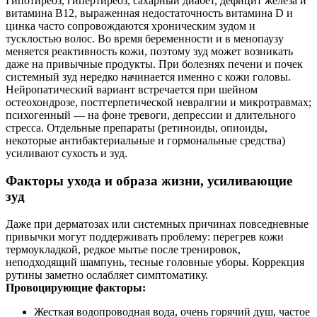
Гипотиреоз, гипертиреоз, сахарный диабет, дефицит железа и
витамина B12, выраженная недостаточность витамина D и
цинка часто сопровождаются хроническим зудом и
тусклостью волос. Во время беременности и в менопаузу
меняется реактивность кожи, поэтому зуд может возникать
даже на привычные продукты. При болезнях печени и почек
системный зуд нередко начинается именно с кожи головы.
Нейропатический вариант встречается при шейном
остеохондрозе, постгерпетической невралгии и микротравмах;
психогенный — на фоне тревоги, депрессии и длительного
стресса. Отдельные препараты (ретиноиды, опиоиды,
некоторые антибактериальные и гормональные средства)
усиливают сухость и зуд.
Факторы ухода и образа жизни, усиливающие
зуд
Даже при дерматозах или системных причинах повседневные
привычки могут поддерживать проблему: перегрев кожи
термоукладкой, редкое мытье после тренировок,
неподходящий шампунь, тесные головные уборы. Коррекция
рутины заметно ослабляет симптоматику.
Провоцирующие факторы:
Жесткая водопроводная вода, очень горячий душ, частое