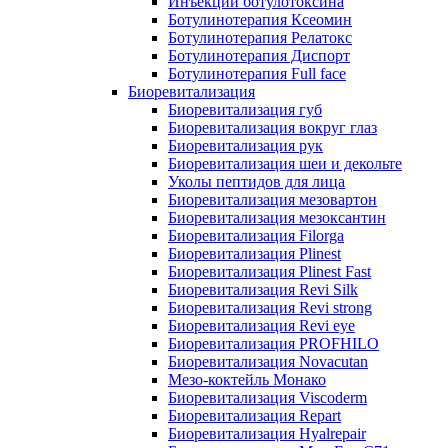
Инъекции ботулотоксина
Ботулинотерапия Ксеомин
Ботулинотерапия Релатокс
Ботулинотерапия Диспорт
Ботулинотерапия Full face
Биоревитализация
Биоревитализация губ
Биоревитализация вокруг глаз
Биоревитализация рук
Биоревитализация шеи и декольте
Уколы пептидов для лица
Биоревитализация мезовартон
Биоревитализация мезоксантин
Биоревитализация Filorga
Биоревитализация Plinest
Биоревитализация Plinest Fast
Биоревитализация Revi Silk
Биоревитализация Revi strong
Биоревитализация Revi eye
Биоревитализация PROFHILO
Биоревитализация Novacutan
Мезо-коктейль Монако
Биоревитализация Viscoderm
Биоревитализация Repart
Биоревитализация Hyalrepair