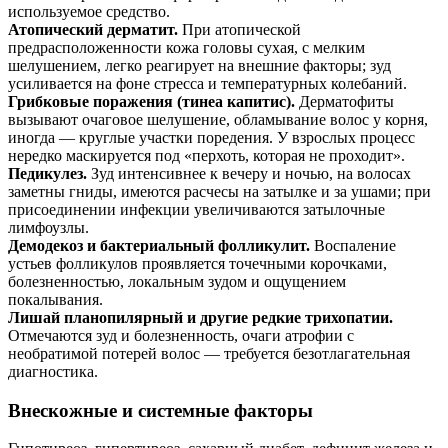
используемое средство.
Атопический дерматит.
При атопической
предрасположенности кожа головы сухая, с мелким
шелушением, легко реагирует на внешние факторы; зуд
усиливается на фоне стресса и температурных колебаний.
Грибковые поражения (тинеа капитис).
Дерматофиты
вызывают очаговое шелушение, обламывание волос у корня,
иногда — круглые участки поредения. У взрослых процесс
нередко маскируется под «перхоть, которая не проходит».
Педикулез.
Зуд интенсивнее к вечеру и ночью, на волосах
заметны гниды, имеются расчесы на затылке и за ушами; при
присоединении инфекции увеличиваются затылочные
лимфоузлы.
Демодекоз и бактериальный фолликулит.
Воспаление
устьев фолликулов проявляется точечными корочками,
болезненностью, локальным зудом и ощущением
покалывания.
Лишай планопилярный и другие редкие трихопатии.
Отмечаются зуд и болезненность, очаги атрофии с
необратимой потерей волос — требуется безотлагательная
диагностика.
Внескожные и системные факторы