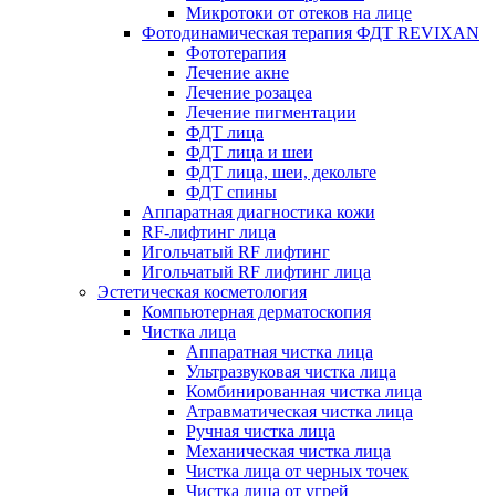
Микротоки от отеков на лице
Фотодинамическая терапия ФДТ REVIXAN
Фототерапия
Лечение акне
Лечение розацеа
Лечение пигментации
ФДТ лица
ФДТ лица и шеи
ФДТ лица, шеи, декольте
ФДТ спины
Аппаратная диагностика кожи
RF-лифтинг лица
Игольчатый RF лифтинг
Игольчатый RF лифтинг лица
Эстетическая косметология
Компьютерная дерматоскопия
Чистка лица
Аппаратная чистка лица
Ультразвуковая чистка лица
Комбинированная чистка лица
Атравматическая чистка лица
Ручная чистка лица
Механическая чистка лица
Чистка лица от черных точек
Чистка лица от угрей