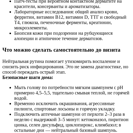
Патч-тесты при вероятном контактном дерматите на
красители, консерванты и ароматизаторы.
Лабораторные исследования: общий анализ крови,
ферритин, витамин B12, витамин D, ТТГ и свободный
Т4, глюкоза, печеночные ферменты, креатинин,
микроэлементы.
Биопсия кожи при подозрении на рубцующиеся
алопеции и атипичное течение дерматозов.
Что можно сделать самостоятельно до визита
Нейтральная рутина помогает утихомирить воспаление и
снизить риск инфицирования. Это не замена диагностике, но
способ переждать острый этап.
Безопасные шаги дома:
Мыть голову по потребности мягким шампунем с pH
примерно 4,5–5,5, тщательно смывая теплой, не горячей
водой.
Временно исключить окрашивания, агрессивные
пилинги, спиртовые лосьоны и горячую укладку.
Подключить аптечные шампуни от перхоти 2–3 раза в
неделю с выдержкой 3–5 минут: кетоконазол, пиритион
цинка, селен дисульфид, циклопирокс, климбазол; в
остальные дни — нейтральный базовый шампунь.