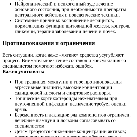
Нейропатический и психогенный зуд: лечение
основного состояния, при необходимости препараты
центрального действия и поведенческие техники.
Системные причины: восполнение дефицитов,
нормализация функции щитовидной железы, контроль
гликемии, терапия заболеваний печени и почек.
Противопоказания и ограничения
Есть ситуации, когда даже «мягкие» средства усугубляют
процесс. Внимательное чтение составов и консультация со
специалистом помогают избежать ошибок.
Важно учитывать:
При трещинах, мокнутии и гное противопоказаны
агрессивные пилинги, высокие концентрации
салициловой кислоты и спиртовые растворы.
Топические кортикостероиды нежелательны при
неуточненной инфекции; назначение требует оценки
врача.
Беременность и лактация: ряд компонентов ограничен;
лечебные шампуни и лосьоны согласовывать со
специалистом.
Детям требуются сниженные концентрации активов;
противопедикулезные и противогрибковые схемы —