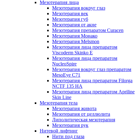
Мезотерапия лица
Мезотерапия вокруг глаз
Мезотерапия век
Мезотерапия губ
Мезотерапия от акне
Мезотерапия препаратом Curacen
Мезотерапия Монако
Мезотерапия Melsmon
Мезотерапия лица препаратом
Viscoderm Skinko E
Мезотерапия лица препаратом
NucleoSpire
Мезотерапия вокруг глаз препаратом
MesoEye С71
Мезотерапия лица препаратом Filorga
NCTF 135 HA
Мезотерапия лица препаратом Apriline
Skin Line
Мезотерапия тела
Мезотерапия живота
Мезотерапия от целлюлита
Липолитическая мезотерапия
Мезотерапия рук
Нитевой лифтинг
Нити под глаза