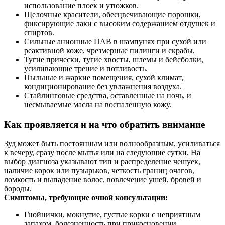
использование плоек и утюжков.
Щелочные красители, обесцвечивающие порошки,
фиксирующие лаки с высоким содержанием отдушек и
спиртов.
Сильные анионные ПАВ в шампунях при сухой или
реактивной коже, чрезмерные пилинги и скрабы.
Тугие прически, тугие хвосты, шлемы и бейсболки,
усиливающие трение и потливость.
Пыльные и жаркие помещения, сухой климат,
кондиционирование без увлажнения воздуха.
Стайлинговые средства, оставленные на ночь, и
несмываемые масла на воспаленную кожу.
Как проявляется и на что обратить внимание
Зуд может быть постоянным или волнообразным, усиливаться
к вечеру, сразу после мытья или на следующие сутки. На
выбор диагноза указывают тип и распределение чешуек,
наличие корок или пузырьков, четкость границ очагов,
ломкость и выпадение волос, вовлечение ушей, бровей и
бороды.
Симптомы, требующие очной консультации:
Гнойнички, мокнутие, густые корки с неприятным
запахом, болезненность при прикосновении.