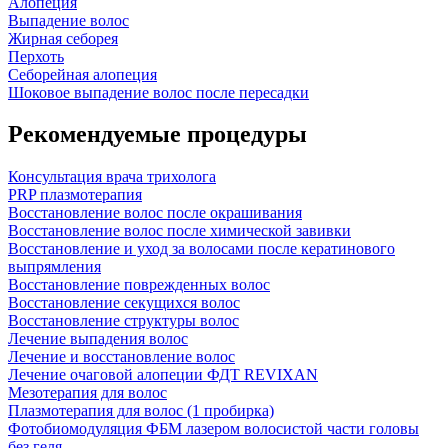
Алопеция
Выпадение волос
Жирная себорея
Перхоть
Себорейная алопеция
Шоковое выпадение волос после пересадки
Рекомендуемые процедуры
Консультация врача трихолога
PRP плазмотерапия
Восстановление волос после окрашивания
Восстановление волос после химической завивки
Восстановление и уход за волосами после кератинового
выпрямления
Восстановление поврежденных волос
Восстановление секущихся волос
Восстановление структуры волос
Лечение выпадения волос
Лечение и восстановление волос
Лечение очаговой алопеции ФДТ REVIXAN
Мезотерапия для волос
Плазмотерапия для волос (1 пробирка)
Фотобиомодуляция ФБМ лазером волосистой части головы
без геля