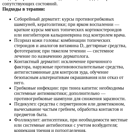
сопутствующих состояний.
Подходы в терапии:
Себорейный дерматит: курсы противогрибковых
шампуней, кератолитики; при ярком воспалении —
краткие курсы мягких топических кортикостероидов
или ингибиторов кальциневрина под контролем врача.
Псориаз кожи головы: комбинации топических
стероидов и аналогов витамина D, дегтярные средства,
фототерапия; при тяжелом течении — системное
лечение по назначению дерматолога.
Контактный дерматит: исключение причинного
фактора, наружные противовоспалительные средства,
антигистаминные для контроля зуда, обучение
безопасным альтернативам окрашивания или отказ от
него.
Грибковые инфекции: при тинеа капитис необходимы
системные антимикотики; дополнительно —
противогрибковые шампуни для снижения заразности.
Педикулез: средства с перметрином или диметиконом,
вычесывание частым гребнем, обработка контактов и
предметов быта.
Фолликулит: антисептики, при необходимости местные
или системные антибиотики с учетом возбудителя;
коррекция трения и потоотделения.