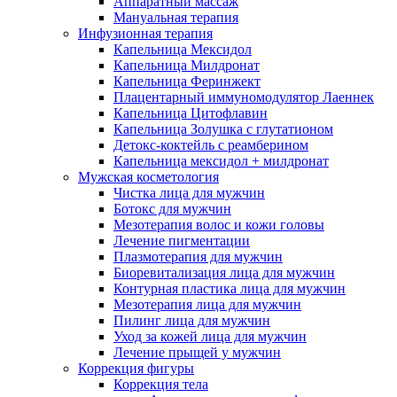
Аппаратный массаж
Мануальная терапия
Инфузионная терапия
Капельница Мексидол
Капельница Милдронат
Капельница Феринжект
Плацентарный иммуномодулятор Лаеннек
Капельница Цитофлавин
Капельница Золушка с глутатионом
Детокс-коктейль с реамберином
Капельница мексидол + милдронат
Мужская косметология
Чистка лица для мужчин
Ботокс для мужчин
Мезотерапия волос и кожи головы
Лечение пигментации
Плазмотерапия для мужчин
Биоревитализация лица для мужчин
Контурная пластика лица для мужчин
Мезотерапия лица для мужчин
Пилинг лица для мужчин
Уход за кожей лица для мужчин
Лечение прыщей у мужчин
Коррекция фигуры
Коррекция тела