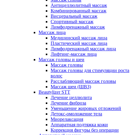
Антицеллюлитный массаж
Комбинированный массаж
Висцеральный массаж
Спортивный массаж
Лимфодренажный массаж
Массаж лица
Медицинский массаж лица
Пластический массаж лица
Лимфодренажный массаж лица
Лифтинг-массаж лица
Массаж головы и шеи
Массаж головы
Массаж головы для стимуляции роста
волос
Расслабляющий массаж головы
Массаж шеи (ШВЗ)
Beautylizer STT
Лечение целлюлита
Лечение фиброза
Уменьшение жировых отложений
Детокс-омоложение тела
Миорелаксация
Аппаратная подтяжка кожи
Коррекция фигуры без операции