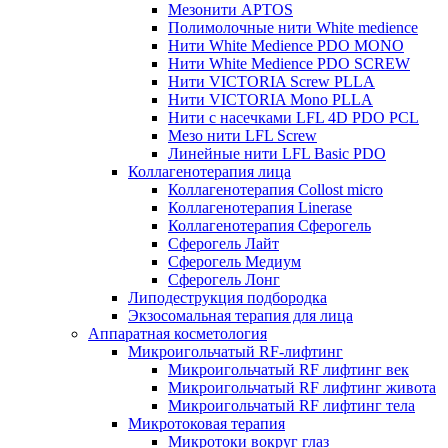
Мезонити APTOS
Полимолочные нити White medience
Нити White Medience PDO MONO
Нити White Medience PDO SCREW
Нити VICTORIA Screw PLLA
Нити VICTORIA Mono PLLA
Нити с насечками LFL 4D PDO PCL
Мезо нити LFL Screw
Линейные нити LFL Basic PDO
Коллагенотерапия лица
Коллагенотерапия Collost micro
Коллагенотерапия Linerase
Коллагенотерапия Сферогель
Сферогель Лайт
Сферогель Медиум
Сферогель Лонг
Липодеструкция подбородка
Экзосомальная терапия для лица
Аппаратная косметология
Микроигольчатый RF-лифтинг
Микроигольчатый RF лифтинг век
Микроигольчатый RF лифтинг живота
Микроигольчатый RF лифтинг тела
Микротоковая терапия
Микротоки вокруг глаз