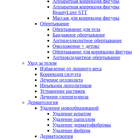
Аппаратная коррекция фигуры
Аппаратная коррекция фигуры
BeautyLizer STT
Массаж для коррекции фигуры
Обертывание
Обертывание для тела
Бандажное обертывание
Антицеллюлитное обертывание
Омоложение + детокс
Обертывание для коррекции фигуры
Антиоксидантное обертывание
Уход за телом
Избавление от лишнего веса
Коррекция силуэта
Лечение целлюлита
Инъекции липолитиков
Устранение растяжек
Лечение гипергидроза
Дерматология
Удаление новообразований
Удаление кератом
Удаление папиллом
Удаление дерматофибромы
Удаление фибром
Дерматоскопия