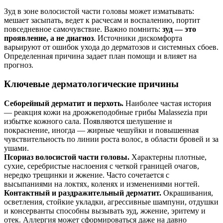
Зуд в зоне волосистой части головы может изматывать:
мешает засыпать, ведет к расчесам и воспалению, портит
повседневное самочувствие. Важно помнить:
зуд — это
проявление, а не диагноз
. Источники дискомфорта
варьируют от ошибок ухода до дерматозов и системных сбоев.
Определенная причина задает план помощи и влияет на
прогноз.
Ключевые дерматологические причины
Себорейный дерматит и перхоть.
Наиболее частая история
— реакция кожи на дрожжеподобные грибы Malassezia при
избытке кожного сала. Появляются шелушение и
покраснение, иногда — жирные чешуйки и повышенная
чувствительность по линии роста волос, в области бровей и за
ушами.
Псориаз волосистой части головы.
Характерны плотные,
сухие, серебристые наслоения с четкой границей очагов,
нередко трещинки и жжение. Часто сочетается с
высыпаниями на локтях, коленях и изменениями ногтей.
Контактный и раздражительный дерматит.
Окрашивания,
осветления, стойкие укладки, агрессивные шампуни, отдушки
и консерванты способны вызывать зуд, жжение, эритему и
отек. Аллергия может сформироваться даже на давно