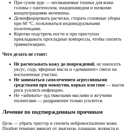
При сухом зуде — несмываемые тоники для кожи
головы с пантенолом, ниацинамидом и низкими
концентрациями мочевины.
Дезинфицировать расчески, стирать головные уборы
при 60 °C, пользоваться индивидуальными
полотенцами.
Коротко подстричь ногти и при приступах
прикладывать прохладные компрессы, чтобы снизить
травматизацию.
Чего делать не стоит:
Не расчесывать кожу до повреждений
, не наносить
уксус, соду, эфирные масла и «домашние» смеси на
воспаленные участки.
Не заниматься самолечением агрессивными
средствами при мокнутии, корках или гное
— высок
риск усилить инфекцию.
Не «забивать» зуд тяжелыми маслами и жгучими
пилингами — раздражение только усилится.
Лечение по подтвержденным причинам
Цель — убрать триггер и снизить нейровоспаление кожи.
Подбор терапии зависит от диагноза, площади, возраста и