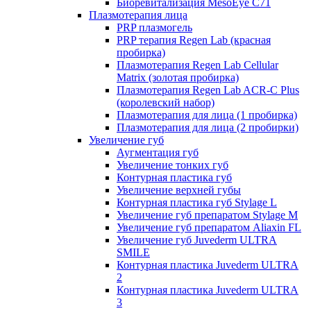
Биоревитализация MesoEye C71
Плазмотерапия лица
PRP плазмогель
PRP терапия Regen Lab (красная
пробирка)
Плазмотерапия Regen Lab Cellular
Matrix (золотая пробирка)
Плазмотерапия Regen Lab ACR-C Plus
(королевский набор)
Плазмотерапия для лица (1 пробирка)
Плазмотерапия для лица (2 пробирки)
Увеличение губ
Аугментация губ
Увеличение тонких губ
Контурная пластика губ
Увеличение верхней губы
Контурная пластика губ Stylage L
Увеличение губ препаратом Stylage M
Увеличение губ препаратом Aliaxin FL
Увеличение губ Juvederm ULTRA
SMILE
Контурная пластика Juvederm ULTRA
2
Контурная пластика Juvederm ULTRA
3