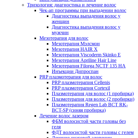
Трихология: диагностика и лечение волос
Чек-ап программы при выпадении волос
Диагностика выпадения волос у
женщин
Диагностика выпадения волос у
мужчин
Мезотерапия для волос
Мезотерапия Мэлсмон
Мезотерапия HAIR X
Мезотерапия Viscoderm Skinko E
Мезотерапия Apriline Hair Line
Мезотерапия Filorga NCTF 135 HA
Инъекции Дипроспан
PRP плазмотерапия для волос
PRP плазмотерапия Cellenis
PRP плазмотерапия Cortexil
Плазмотерапия для волос (1 пробирка)
Плазмотерапия для волос (2 пробирки)
Плазмотерапия Regen Lab BCT RK-
BCT-SP (синяя пробирка)
Лечение волос лазером
ФБМ волосистой части головы без
геля
ФДТ волосистой части головы с гелем
Лечение очаговой алопеции