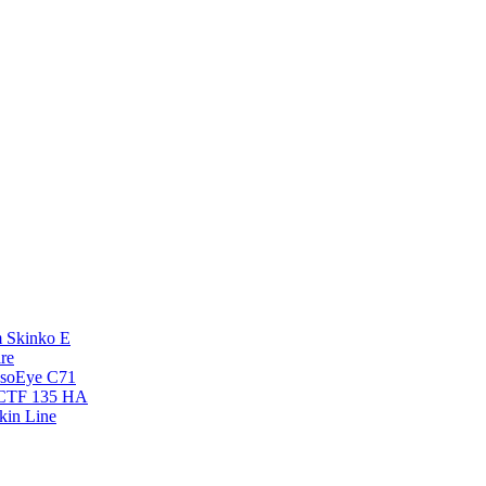
 Skinko E
re
esoEye С71
NCTF 135 HA
kin Line