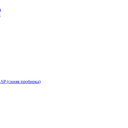
н
н
SP (синяя пробирка)