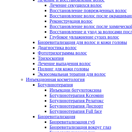
Лечение секущихся волос
Восстановление поврежденных волос
Восстановление волос после окрашиван
Реконструкция волос
Восстановление волос после химическо
Восстановление и уход за волосами пос
Глубокое увлажнение сухих волос
Биоревитализация для волос и кожи головы
Диагностика волос
Фототрихограмма волос
Трихоскопия
Лечение выпадения волос
Пилинг для кожи головы
Экзосомальная терапия для волос
Инъекционная косметология
Ботулинотерапия
Инъекции ботулотоксина
Ботулинотерапия Ксеомин
Ботулинотерапия Релатокс
Ботулинотерапия Диспорт
Ботулинотерапия Full face
Биоревитализация
Биоревитализация губ
Биоревитализация вокруг глаз