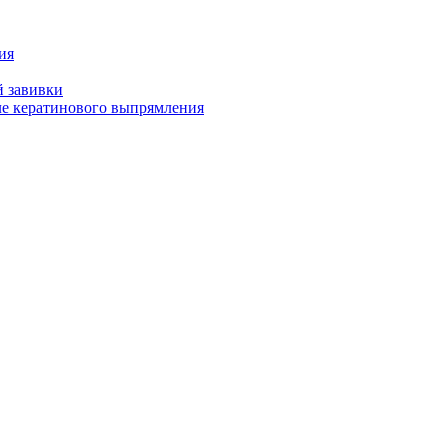
ия
й завивки
ле кератинового выпрямления