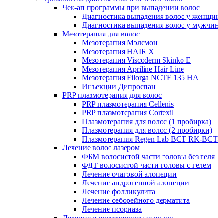
Чек-ап программы при выпадении волос
Диагностика выпадения волос у женщи
Диагностика выпадения волос у мужчи
Мезотерапия для волос
Мезотерапия Мэлсмон
Мезотерапия HAIR X
Мезотерапия Viscoderm Skinko E
Мезотерапия Apriline Hair Line
Мезотерапия Filorga NCTF 135 HA
Инъекции Дипроспан
PRP плазмотерапия для волос
PRP плазмотерапия Cellenis
PRP плазмотерапия Cortexil
Плазмотерапия для волос (1 пробирка)
Плазмотерапия для волос (2 пробирки)
Плазмотерапия Regen Lab BCT RK-BCT-
Лечение волос лазером
ФБМ волосистой части головы без геля
ФДТ волосистой части головы с гелем
Лечение очаговой алопеции
Лечение андрогенной алопеции
Лечение фолликулита
Лечение себорейного дерматита
Лечение псориаза
Лечение и восстановление волос