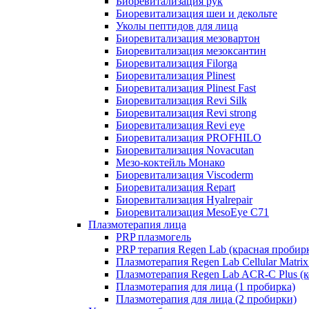
Биоревитализация рук
Биоревитализация шеи и декольте
Уколы пептидов для лица
Биоревитализация мезовартон
Биоревитализация мезоксантин
Биоревитализация Filorga
Биоревитализация Plinest
Биоревитализация Plinest Fast
Биоревитализация Revi Silk
Биоревитализация Revi strong
Биоревитализация Revi eye
Биоревитализация PROFHILO
Биоревитализация Novacutan
Мезо-коктейль Монако
Биоревитализация Viscoderm
Биоревитализация Repart
Биоревитализация Hyalrepair
Биоревитализация MesoEye C71
Плазмотерапия лица
PRP плазмогель
PRP терапия Regen Lab (красная пробир
Плазмотерапия Regen Lab Cellular Matrix
Плазмотерапия Regen Lab ACR-C Plus (к
Плазмотерапия для лица (1 пробирка)
Плазмотерапия для лица (2 пробирки)