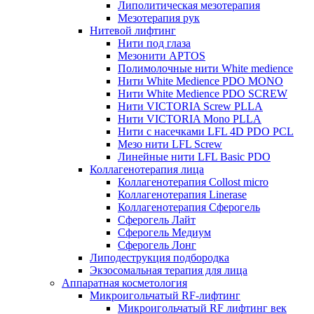
Липолитическая мезотерапия
Мезотерапия рук
Нитевой лифтинг
Нити под глаза
Мезонити APTOS
Полимолочные нити White medience
Нити White Medience PDO MONO
Нити White Medience PDO SCREW
Нити VICTORIA Screw PLLA
Нити VICTORIA Mono PLLA
Нити с насечками LFL 4D PDO PCL
Мезо нити LFL Screw
Линейные нити LFL Basic PDO
Коллагенотерапия лица
Коллагенотерапия Collost micro
Коллагенотерапия Linerase
Коллагенотерапия Сферогель
Сферогель Лайт
Сферогель Медиум
Сферогель Лонг
Липодеструкция подбородка
Экзосомальная терапия для лица
Аппаратная косметология
Микроигольчатый RF-лифтинг
Микроигольчатый RF лифтинг век