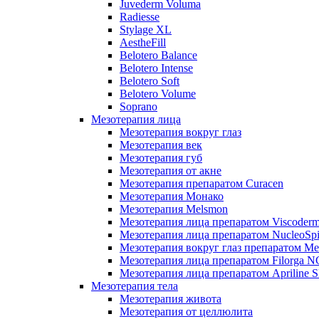
Juvederm Voluma
Radiesse
Stylage XL
AestheFill
Belotero Balance
Belotero Intense
Belotero Soft
Belotero Volume
Soprano
Мезотерапия лица
Мезотерапия вокруг глаз
Мезотерапия век
Мезотерапия губ
Мезотерапия от акне
Мезотерапия препаратом Curacen
Мезотерапия Монако
Мезотерапия Melsmon
Мезотерапия лица препаратом Viscoderm
Мезотерапия лица препаратом NucleoSpi
Мезотерапия вокруг глаз препаратом M
Мезотерапия лица препаратом Filorga 
Мезотерапия лица препаратом Apriline S
Мезотерапия тела
Мезотерапия живота
Мезотерапия от целлюлита