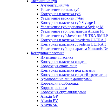
Увеличение губ
Аугментация губ
Увеличение тонких губ
Контурная пластика губ
Увеличение верхней губы
Контурная пластика губ Stylage L
Увеличение губ препаратом Stylage M
Увеличение губ препаратом Aliaxin FL
Увеличение губ Juvederm ULTRA SMIL
Контурная пластика Juvederm ULTRA 2
Контурная пластика Juvederm ULTRA 3
Увеличение губ препаратом Neuramis De
Контурная пластика
Интимная пластика
Контурная пластика ягодиц
Коррекция овала лица
Контурная пластика под глазами
Контурная пластика средней трети лица
Армирование лица филлерами
Коррекция подбородка
Коррекция носа
Коррекция скул филлерами
Aliaxin GP
Aliaxin EV
Aliaxin SR