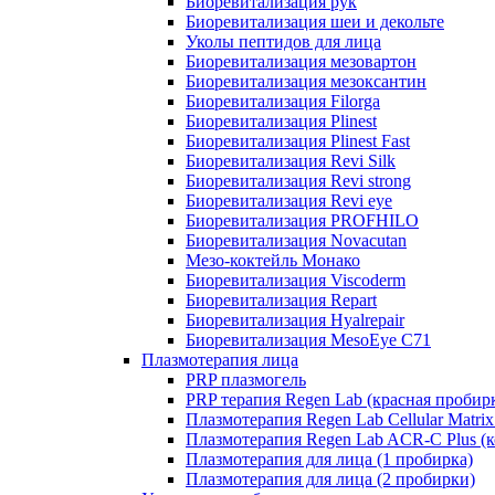
Биоревитализация рук
Биоревитализация шеи и декольте
Уколы пептидов для лица
Биоревитализация мезовартон
Биоревитализация мезоксантин
Биоревитализация Filorga
Биоревитализация Plinest
Биоревитализация Plinest Fast
Биоревитализация Revi Silk
Биоревитализация Revi strong
Биоревитализация Revi eye
Биоревитализация PROFHILO
Биоревитализация Novacutan
Мезо-коктейль Монако
Биоревитализация Viscoderm
Биоревитализация Repart
Биоревитализация Hyalrepair
Биоревитализация MesoEye C71
Плазмотерапия лица
PRP плазмогель
PRP терапия Regen Lab (красная пробир
Плазмотерапия Regen Lab Cellular Matrix
Плазмотерапия Regen Lab ACR-C Plus (к
Плазмотерапия для лица (1 пробирка)
Плазмотерапия для лица (2 пробирки)