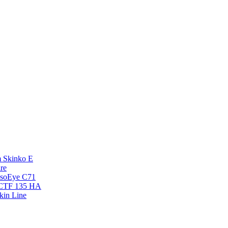
 Skinko E
re
esoEye С71
NCTF 135 HA
kin Line