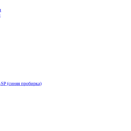
н
н
SP (синяя пробирка)