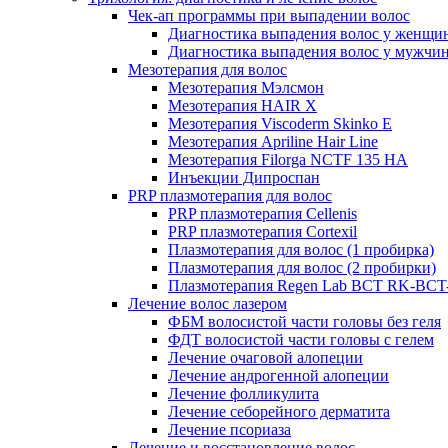
Чек-ап программы при выпадении волос
Диагностика выпадения волос у женщи
Диагностика выпадения волос у мужчи
Мезотерапия для волос
Мезотерапия Мэлсмон
Мезотерапия HAIR X
Мезотерапия Viscoderm Skinko E
Мезотерапия Apriline Hair Line
Мезотерапия Filorga NCTF 135 HA
Инъекции Дипроспан
PRP плазмотерапия для волос
PRP плазмотерапия Cellenis
PRP плазмотерапия Cortexil
Плазмотерапия для волос (1 пробирка)
Плазмотерапия для волос (2 пробирки)
Плазмотерапия Regen Lab BCT RK-BCT-
Лечение волос лазером
ФБМ волосистой части головы без геля
ФДТ волосистой части головы с гелем
Лечение очаговой алопеции
Лечение андрогенной алопеции
Лечение фолликулита
Лечение себорейного дерматита
Лечение псориаза
Лечение и восстановление волос