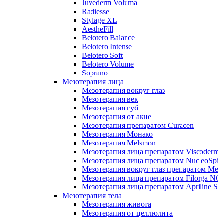
Juvederm Voluma
Radiesse
Stylage XL
AestheFill
Belotero Balance
Belotero Intense
Belotero Soft
Belotero Volume
Soprano
Мезотерапия лица
Мезотерапия вокруг глаз
Мезотерапия век
Мезотерапия губ
Мезотерапия от акне
Мезотерапия препаратом Curacen
Мезотерапия Монако
Мезотерапия Melsmon
Мезотерапия лица препаратом Viscoderm
Мезотерапия лица препаратом NucleoSpi
Мезотерапия вокруг глаз препаратом M
Мезотерапия лица препаратом Filorga 
Мезотерапия лица препаратом Apriline S
Мезотерапия тела
Мезотерапия живота
Мезотерапия от целлюлита