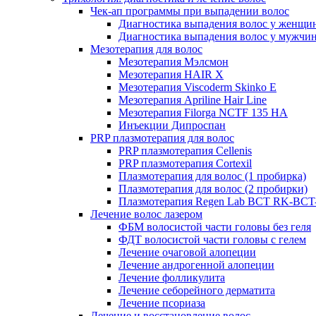
Чек-ап программы при выпадении волос
Диагностика выпадения волос у женщи
Диагностика выпадения волос у мужчи
Мезотерапия для волос
Мезотерапия Мэлсмон
Мезотерапия HAIR X
Мезотерапия Viscoderm Skinko E
Мезотерапия Apriline Hair Line
Мезотерапия Filorga NCTF 135 HA
Инъекции Дипроспан
PRP плазмотерапия для волос
PRP плазмотерапия Cellenis
PRP плазмотерапия Cortexil
Плазмотерапия для волос (1 пробирка)
Плазмотерапия для волос (2 пробирки)
Плазмотерапия Regen Lab BCT RK-BCT-
Лечение волос лазером
ФБМ волосистой части головы без геля
ФДТ волосистой части головы с гелем
Лечение очаговой алопеции
Лечение андрогенной алопеции
Лечение фолликулита
Лечение себорейного дерматита
Лечение псориаза
Лечение и восстановление волос