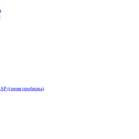
н
н
SP (синяя пробирка)