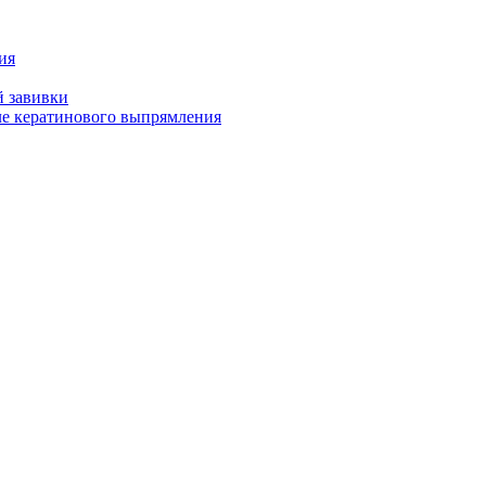
ия
й завивки
ле кератинового выпрямления