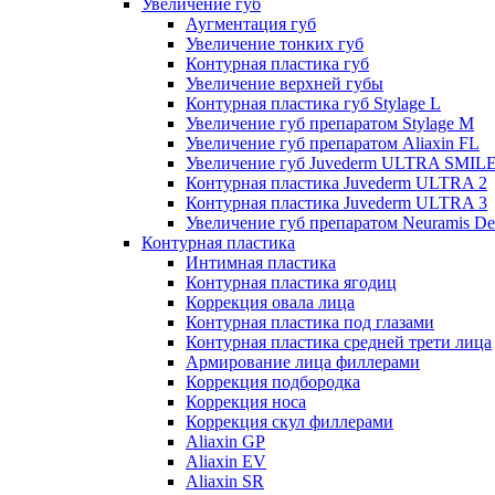
Увеличение губ
Аугментация губ
Увеличение тонких губ
Контурная пластика губ
Увеличение верхней губы
Контурная пластика губ Stylage L
Увеличение губ препаратом Stylage M
Увеличение губ препаратом Aliaxin FL
Увеличение губ Juvederm ULTRA SMIL
Контурная пластика Juvederm ULTRA 2
Контурная пластика Juvederm ULTRA 3
Увеличение губ препаратом Neuramis De
Контурная пластика
Интимная пластика
Контурная пластика ягодиц
Коррекция овала лица
Контурная пластика под глазами
Контурная пластика средней трети лица
Армирование лица филлерами
Коррекция подбородка
Коррекция носа
Коррекция скул филлерами
Aliaxin GP
Aliaxin EV
Aliaxin SR