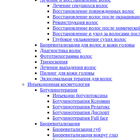
Лечение секущихся волос
Восстановление поврежденных волос
Восстановление волос после окрашиван
Реконструкция волос
Восстановление волос после химическо
Восстановление и уход за волосами пос
Глубокое увлажнение сухих волос
Биоревитализация для волос и кожи головы
Диагностика волос
Фототрихограмма волос
Трихоскопия
Лечение выпадения волос
Пилинг для кожи головы
Экзосомальная терапия для волос
Инъекционная косметология
Ботулинотерапия
Инъекции ботулотоксина
Ботулинотерапия Ксеомин
Ботулинотерапия Релатокс
Ботулинотерапия Диспорт
Ботулинотерапия Full face
Биоревитализация
Биоревитализация губ
Биоревитализация вокруг глаз