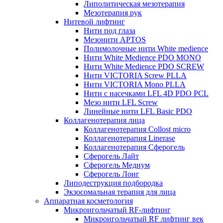
Липолитическая мезотерапия
Мезотерапия рук
Нитевой лифтинг
Нити под глаза
Мезонити APTOS
Полимолочные нити White medience
Нити White Medience PDO MONO
Нити White Medience PDO SCREW
Нити VICTORIA Screw PLLA
Нити VICTORIA Mono PLLA
Нити с насечками LFL 4D PDO PCL
Мезо нити LFL Screw
Линейные нити LFL Basic PDO
Коллагенотерапия лица
Коллагенотерапия Collost micro
Коллагенотерапия Linerase
Коллагенотерапия Сферогель
Сферогель Лайт
Сферогель Медиум
Сферогель Лонг
Липодеструкция подбородка
Экзосомальная терапия для лица
Аппаратная косметология
Микроигольчатый RF-лифтинг
Микроигольчатый RF лифтинг век