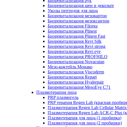
Биоревитализация рук
Биоревитализация шеи и декольте
Уколы пептидов для лица
Биоревитализация мезовартон
Биоревитализация мезоксантин
Биоревитализация Filorga
Биоревитализация Plinest
Биоревитализация Plinest Fast
Биоревитализация Revi Silk
Биоревитализация Revi strong
Биоревитализация Revi eye
Биоревитализация PROFHILO
Биоревитализация Novacutan
Мезо-коктейль Монако
Биоревитализация Viscoderm
Биоревитализация Repart
Биоревитализация Hyalrepair
Биоревитализация MesoEye C71
Плазмотерапия лица
PRP плазмогель
PRP терапия Regen Lab (красная пробир
Плазмотерапия Regen Lab Cellular Matrix
Плазмотерапия Regen Lab ACR-C Plus (к
Плазмотерапия для лица (1 пробирка)
Плазмотерапия для лица (2 пробирки)