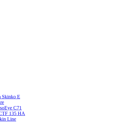
 Skinko E
re
esoEye С71
NCTF 135 HA
kin Line