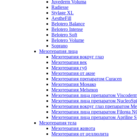
Juvederm Voluma
Radiesse
Stylage XL
AestheFill
Belotero Balance
Belotero Intense
Belotero Soft
Belotero Volume
Soprano
Мезотерапия лица
Мезотерапия вокруг глаз
Мезотерапия век
Мезотерапия губ
Мезотерапия от акне
Мезотерапия препаратом Curacen
Мезотерапия Монако
Мезотерапия Melsmon
Мезотерапия лица препаратом Viscoderm
Мезотерапия лица препаратом NucleoSpi
Мезотерапия вокруг глаз препаратом M
Мезотерапия лица препаратом Filorga 
Мезотерапия лица препаратом Apriline S
Мезотерапия тела
Мезотерапия живота
Мезотерапия от целлюлита