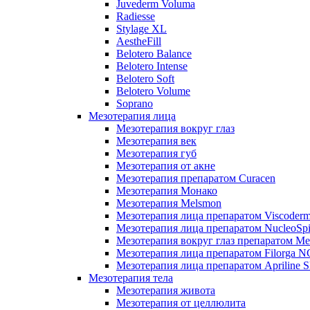
Juvederm Voluma
Radiesse
Stylage XL
AestheFill
Belotero Balance
Belotero Intense
Belotero Soft
Belotero Volume
Soprano
Мезотерапия лица
Мезотерапия вокруг глаз
Мезотерапия век
Мезотерапия губ
Мезотерапия от акне
Мезотерапия препаратом Curacen
Мезотерапия Монако
Мезотерапия Melsmon
Мезотерапия лица препаратом Viscoderm
Мезотерапия лица препаратом NucleoSpi
Мезотерапия вокруг глаз препаратом M
Мезотерапия лица препаратом Filorga 
Мезотерапия лица препаратом Apriline S
Мезотерапия тела
Мезотерапия живота
Мезотерапия от целлюлита