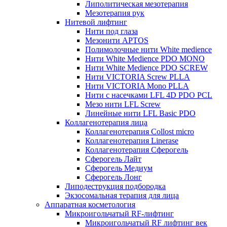
Липолитическая мезотерапия
Мезотерапия рук
Нитевой лифтинг
Нити под глаза
Мезонити APTOS
Полимолочные нити White medience
Нити White Medience PDO MONO
Нити White Medience PDO SCREW
Нити VICTORIA Screw PLLA
Нити VICTORIA Mono PLLA
Нити с насечками LFL 4D PDO PCL
Мезо нити LFL Screw
Линейные нити LFL Basic PDO
Коллагенотерапия лица
Коллагенотерапия Collost micro
Коллагенотерапия Linerase
Коллагенотерапия Сферогель
Сферогель Лайт
Сферогель Медиум
Сферогель Лонг
Липодеструкция подбородка
Экзосомальная терапия для лица
Аппаратная косметология
Микроигольчатый RF-лифтинг
Микроигольчатый RF лифтинг век