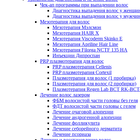
Чек-ап программы при выпадении волос
Диагностика выпадения волос у женщи
Диагностика выпадения волос у мужчи
Мезотерапия для волос
Мезотерапия Мэлсмон
Мезотерапия HAIR X
Мезотерапия Viscoderm Skinko E
Мезотерапия Apriline Hair Line
Мезотерапия Filorga NCTF 135 HA
Инъекции Дипроспан
PRP плазмотерапия для волос
PRP плазмотерапия Cellenis
PRP плазмотерапия Cortexil
Плазмотерапия для волос (1 пробирка)
Плазмотерапия для волос (2 пробирки)
Плазмотерапия Regen Lab BCT RK-BCT-
Лечение волос лазером
ФБМ волосистой части головы без геля
ФДТ волосистой части головы с гелем
Лечение очаговой алопеции
Лечение андрогенной алопеции
Лечение фолликулита
Лечение себорейного дерматита
Лечение псориаза
Лечение и восстановление волос