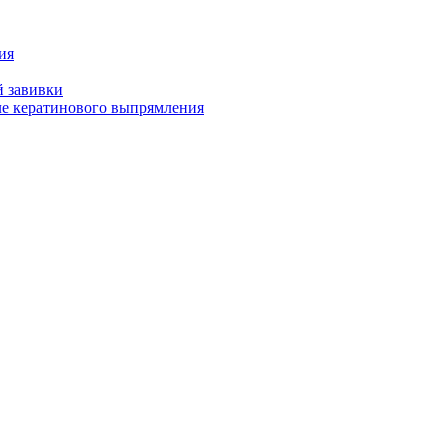
ия
й завивки
ле кератинового выпрямления