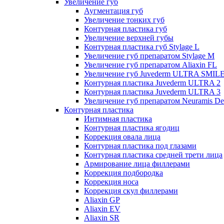
Увеличение губ
Аугментация губ
Увеличение тонких губ
Контурная пластика губ
Увеличение верхней губы
Контурная пластика губ Stylage L
Увеличение губ препаратом Stylage M
Увеличение губ препаратом Aliaxin FL
Увеличение губ Juvederm ULTRA SMIL
Контурная пластика Juvederm ULTRA 2
Контурная пластика Juvederm ULTRA 3
Увеличение губ препаратом Neuramis De
Контурная пластика
Интимная пластика
Контурная пластика ягодиц
Коррекция овала лица
Контурная пластика под глазами
Контурная пластика средней трети лица
Армирование лица филлерами
Коррекция подбородка
Коррекция носа
Коррекция скул филлерами
Aliaxin GP
Aliaxin EV
Aliaxin SR