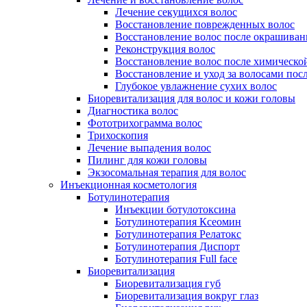
Лечение секущихся волос
Восстановление поврежденных волос
Восстановление волос после окрашиван
Реконструкция волос
Восстановление волос после химическо
Восстановление и уход за волосами пос
Глубокое увлажнение сухих волос
Биоревитализация для волос и кожи головы
Диагностика волос
Фототрихограмма волос
Трихоскопия
Лечение выпадения волос
Пилинг для кожи головы
Экзосомальная терапия для волос
Инъекционная косметология
Ботулинотерапия
Инъекции ботулотоксина
Ботулинотерапия Ксеомин
Ботулинотерапия Релатокс
Ботулинотерапия Диспорт
Ботулинотерапия Full face
Биоревитализация
Биоревитализация губ
Биоревитализация вокруг глаз