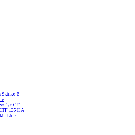
 Skinko E
re
esoEye С71
NCTF 135 HA
kin Line