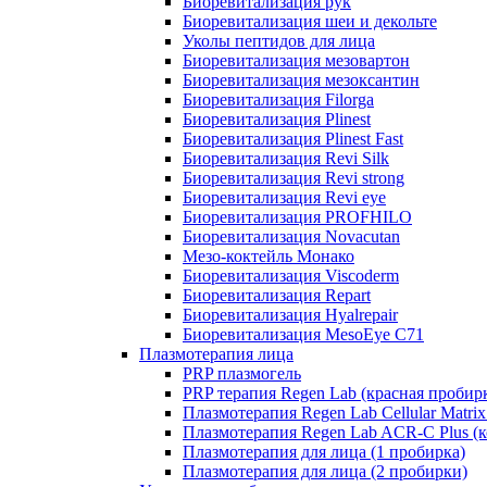
Биоревитализация рук
Биоревитализация шеи и декольте
Уколы пептидов для лица
Биоревитализация мезовартон
Биоревитализация мезоксантин
Биоревитализация Filorga
Биоревитализация Plinest
Биоревитализация Plinest Fast
Биоревитализация Revi Silk
Биоревитализация Revi strong
Биоревитализация Revi eye
Биоревитализация PROFHILO
Биоревитализация Novacutan
Мезо-коктейль Монако
Биоревитализация Viscoderm
Биоревитализация Repart
Биоревитализация Hyalrepair
Биоревитализация MesoEye C71
Плазмотерапия лица
PRP плазмогель
PRP терапия Regen Lab (красная пробир
Плазмотерапия Regen Lab Cellular Matrix
Плазмотерапия Regen Lab ACR-C Plus (к
Плазмотерапия для лица (1 пробирка)
Плазмотерапия для лица (2 пробирки)