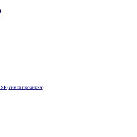
н
н
SP (синяя пробирка)