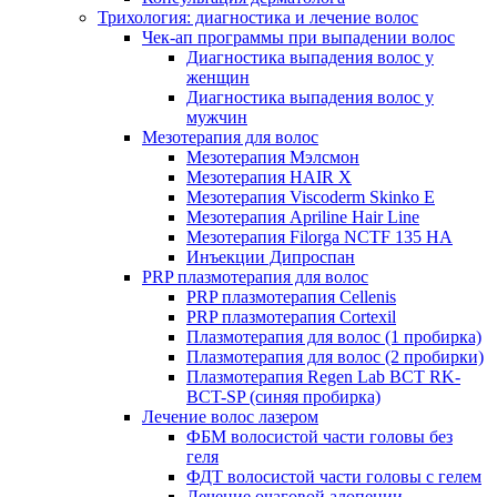
Трихология: диагностика и лечение волос
Чек-ап программы при выпадении волос
Диагностика выпадения волос у
женщин
Диагностика выпадения волос у
мужчин
Мезотерапия для волос
Мезотерапия Мэлсмон
Мезотерапия HAIR X
Мезотерапия Viscoderm Skinko E
Мезотерапия Apriline Hair Line
Мезотерапия Filorga NCTF 135 HA
Инъекции Дипроспан
PRP плазмотерапия для волос
PRP плазмотерапия Cellenis
PRP плазмотерапия Cortexil
Плазмотерапия для волос (1 пробирка)
Плазмотерапия для волос (2 пробирки)
Плазмотерапия Regen Lab BCT RK-
BCT-SP (синяя пробирка)
Лечение волос лазером
ФБМ волосистой части головы без
геля
ФДТ волосистой части головы с гелем
Лечение очаговой алопеции