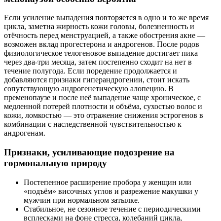
Если усиление выпадения повторяется в одно и то же время
цикла, заметна жирность кожи головы, болезненность и
отёчность перед менструацией, а также обострения акне —
возможен вклад прогестерона и андрогенов. После родов
физио­логическое телогеновое выпадение достигает пика
через два‑три месяца, затем постепенно сходит на нет в
течение полугода. Если поредение продолжается и
добавляются признаки гиперандрогении, стоит искать
сопутствующую андрогенетическую алопецию. В
пременопаузе и после неё выпадение чаще хроническое, с
медленной потерей плотности и объёма, сухостью волос и
кожи, ломкостью — это отражение снижения эстрогенов в
комбинации с наследственной чувствительностью к
андрогенам.
Признаки, усиливающие подозрение на
гормональную природу
Постепенное расширение пробора у женщин или
«подъём» височных углов и разрежение макушки у
мужчин при нормальном затылке.
Стабильное, не сезонное течение с периодическими
всплесками на фоне стресса, колебаний цикла,