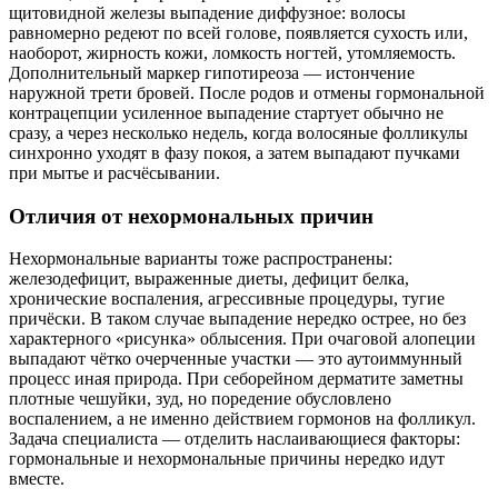
щитовидной железы выпадение диффузное: волосы
равномерно редеют по всей голове, появляется сухость или,
наоборот, жирность кожи, ломкость ногтей, утомляемость.
Дополнительный маркер гипотиреоза — истончение
наружной трети бровей. После родов и отмены гормональной
контрацепции усиленное выпадение стартует обычно не
сразу, а через несколько недель, когда волосяные фолликулы
синхронно уходят в фазу покоя, а затем выпадают пучками
при мытье и расчёсывании.
Отличия от нехормональных причин
Нехормональные варианты тоже распространены:
железодефицит, выраженные диеты, дефицит белка,
хронические воспаления, агрессивные процедуры, тугие
причёски. В таком случае выпадение нередко острее, но без
характерного «рисунка» облысения. При очаговой алопеции
выпадают чётко очерченные участки — это аутоиммунный
процесс иная природа. При себорейном дерматите заметны
плотные чешуйки, зуд, но поредение обусловлено
воспалением, а не именно действием гормонов на фолликул.
Задача специалиста — отделить наслаивающиеся факторы:
гормональные и нехормональные причины нередко идут
вместе.