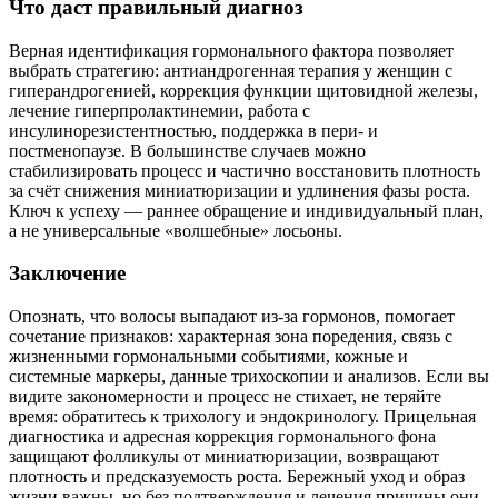
Что даст правильный диагноз
Верная идентификация гормонального фактора позволяет
выбрать стратегию: антиандрогенная терапия у женщин с
гиперандрогенией, коррекция функции щитовидной железы,
лечение гиперпролактинемии, работа с
инсулинорезистентностью, поддержка в пери- и
постменопаузе. В большинстве случаев можно
стабилизировать процесс и частично восстановить плотность
за счёт снижения миниатюризации и удлинения фазы роста.
Ключ к успеху — раннее обращение и индивидуальный план,
а не универсальные «волшебные» лосьоны.
Заключение
Опознать, что волосы выпадают из‑за гормонов, помогает
сочетание признаков: характерная зона поредения, связь с
жизненными гормональными событиями, кожные и
системные маркеры, данные трихоскопии и анализов. Если вы
видите закономерности и процесс не стихает, не теряйте
время: обратитесь к трихологу и эндокринологу. Прицельная
диагностика и адресная коррекция гормонального фона
защищают фолликулы от миниатюризации, возвращают
плотность и предсказуемость роста. Бережный уход и образ
жизни важны, но без подтверждения и лечения причины они