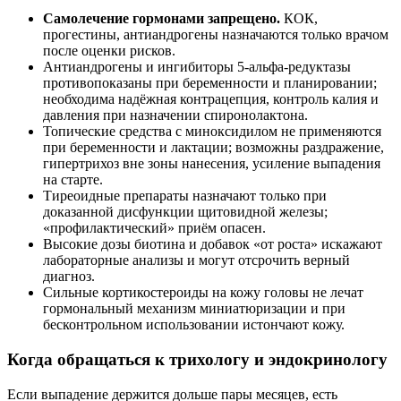
Самолечение гормонами запрещено.
КОК,
прогестины, антиандрогены назначаются только врачом
после оценки рисков.
Антиандрогены и ингибиторы 5‑альфа‑редуктазы
противопоказаны при беременности и планировании;
необходима надёжная контрацепция, контроль калия и
давления при назначении спиронолактона.
Топические средства с миноксидилом не применяются
при беременности и лактации; возможны раздражение,
гипертрихоз вне зоны нанесения, усиление выпадения
на старте.
Тиреоидные препараты назначают только при
доказанной дисфункции щитовидной железы;
«профилактический» приём опасен.
Высокие дозы биотина и добавок «от роста» искажают
лабораторные анализы и могут отсрочить верный
диагноз.
Сильные кортикостероиды на кожу головы не лечат
гормональный механизм миниатюризации и при
бесконтрольном использовании истончают кожу.
Когда обращаться к трихологу и эндокринологу
Если выпадение держится дольше пары месяцев, есть