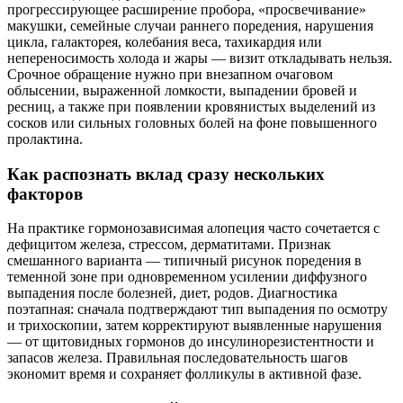
прогрессирующее расширение пробора, «просвечивание»
макушки, семейные случаи раннего поредения, нарушения
цикла, галакторея, колебания веса, тахикардия или
непереносимость холода и жары — визит откладывать нельзя.
Срочное обращение нужно при внезапном очаговом
облысении, выраженной ломкости, выпадении бровей и
ресниц, а также при появлении кровянистых выделений из
сосков или сильных головных болей на фоне повышенного
пролактина.
Как распознать вклад сразу нескольких
факторов
На практике гормонозависимая алопеция часто сочетается с
дефицитом железа, стрессом, дерматитами. Признак
смешанного варианта — типичный рисунок поредения в
теменной зоне при одновременном усилении диффузного
выпадения после болезней, диет, родов. Диагностика
поэтапная: сначала подтверждают тип выпадения по осмотру
и трихоскопии, затем корректируют выявленные нарушения
— от щитовидных гормонов до инсулинорезистентности и
запасов железа. Правильная последовательность шагов
экономит время и сохраняет фолликулы в активной фазе.