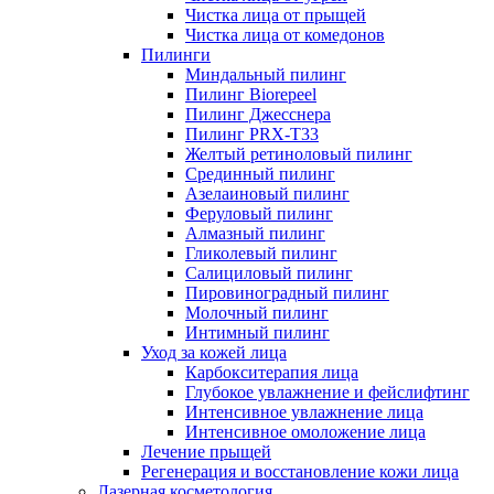
Чистка лица от прыщей
Чистка лица от комедонов
Пилинги
Миндальный пилинг
Пилинг Biorepeel
Пилинг Джесснера
Пилинг PRX-T33
Желтый ретиноловый пилинг
Срединный пилинг
Азелаиновый пилинг
Феруловый пилинг
Алмазный пилинг
Гликолевый пилинг
Салициловый пилинг
Пировиноградный пилинг
Молочный пилинг
Интимный пилинг
Уход за кожей лица
Карбокситерапия лица
Глубокое увлажнение и фейслифтинг
Интенсивное увлажнение лица
Интенсивное омоложение лица
Лечение прыщей
Регенерация и восстановление кожи лица
Лазерная косметология