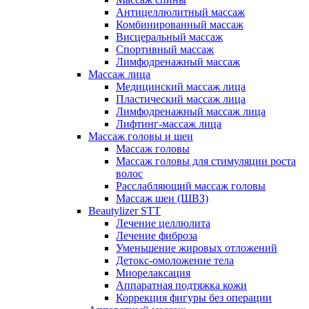
Антицеллюлитный массаж
Комбинированный массаж
Висцеральный массаж
Спортивный массаж
Лимфодренажный массаж
Массаж лица
Медицинский массаж лица
Пластический массаж лица
Лимфодренажный массаж лица
Лифтинг-массаж лица
Массаж головы и шеи
Массаж головы
Массаж головы для стимуляции роста
волос
Расслабляющий массаж головы
Массаж шеи (ШВЗ)
Beautylizer STT
Лечение целлюлита
Лечение фиброза
Уменьшение жировых отложений
Детокс-омоложение тела
Миорелаксация
Аппаратная подтяжка кожи
Коррекция фигуры без операции