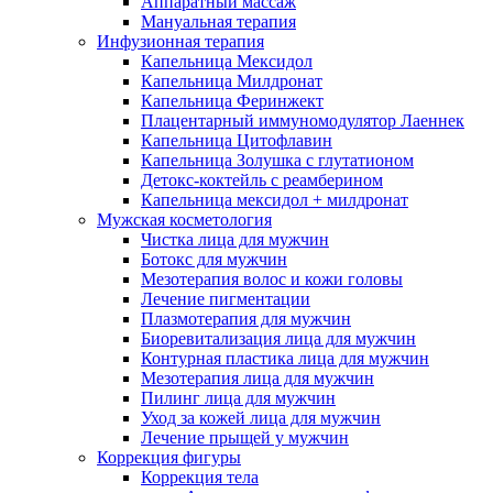
Аппаратный массаж
Мануальная терапия
Инфузионная терапия
Капельница Мексидол
Капельница Милдронат
Капельница Феринжект
Плацентарный иммуномодулятор Лаеннек
Капельница Цитофлавин
Капельница Золушка с глутатионом
Детокс-коктейль с реамберином
Капельница мексидол + милдронат
Мужская косметология
Чистка лица для мужчин
Ботокс для мужчин
Мезотерапия волос и кожи головы
Лечение пигментации
Плазмотерапия для мужчин
Биоревитализация лица для мужчин
Контурная пластика лица для мужчин
Мезотерапия лица для мужчин
Пилинг лица для мужчин
Уход за кожей лица для мужчин
Лечение прыщей у мужчин
Коррекция фигуры
Коррекция тела