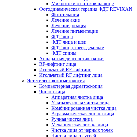
Микротоки от отеков на лице
Фотодинамическая терапия ФДТ REVIXAN
Фототерапия
Лечение акне
Лечение розацеа
Лечение пигментации
ФДТ лица
ФДТ лица и шеи
ФДТ лица, шеи, декольте
ФДТ спины
Аппаратная диагностика кожи
RF-лифтинг лица
Игольчатый RF лифтинг
Игольчатый RF лифтинг лица
Эстетическая косметология
Компьютерная дерматоскопия
Чистка лица
Аппаратная чистка лица
Ультразвуковая чистка лица
Комбинированная чистка лица
Атравматическая чистка лица
Ручная чистка лица
Механическая чистка лица
Чистка лица от черных точек
Чистка лица от угрей