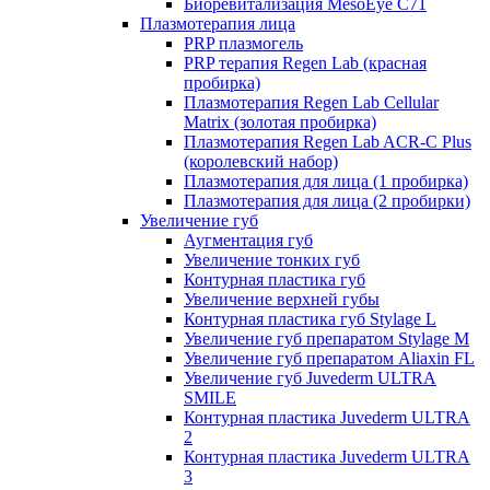
Биоревитализация MesoEye C71
Плазмотерапия лица
PRP плазмогель
PRP терапия Regen Lab (красная
пробирка)
Плазмотерапия Regen Lab Cellular
Matrix (золотая пробирка)
Плазмотерапия Regen Lab ACR-C Plus
(королевский набор)
Плазмотерапия для лица (1 пробирка)
Плазмотерапия для лица (2 пробирки)
Увеличение губ
Аугментация губ
Увеличение тонких губ
Контурная пластика губ
Увеличение верхней губы
Контурная пластика губ Stylage L
Увеличение губ препаратом Stylage M
Увеличение губ препаратом Aliaxin FL
Увеличение губ Juvederm ULTRA
SMILE
Контурная пластика Juvederm ULTRA
2
Контурная пластика Juvederm ULTRA
3