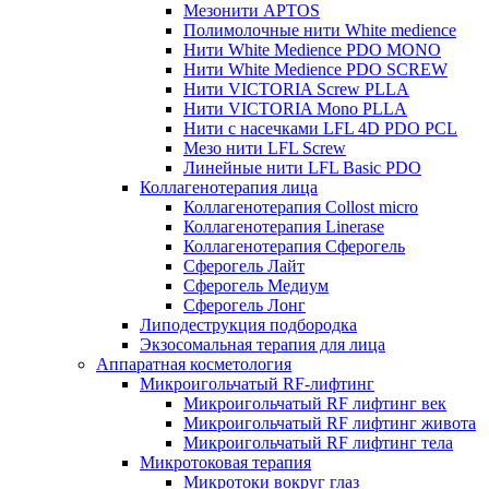
Мезонити APTOS
Полимолочные нити White medience
Нити White Medience PDO MONO
Нити White Medience PDO SCREW
Нити VICTORIA Screw PLLA
Нити VICTORIA Mono PLLA
Нити с насечками LFL 4D PDO PCL
Мезо нити LFL Screw
Линейные нити LFL Basic PDO
Коллагенотерапия лица
Коллагенотерапия Collost micro
Коллагенотерапия Linerase
Коллагенотерапия Сферогель
Сферогель Лайт
Сферогель Медиум
Сферогель Лонг
Липодеструкция подбородка
Экзосомальная терапия для лица
Аппаратная косметология
Микроигольчатый RF-лифтинг
Микроигольчатый RF лифтинг век
Микроигольчатый RF лифтинг живота
Микроигольчатый RF лифтинг тела
Микротоковая терапия
Микротоки вокруг глаз