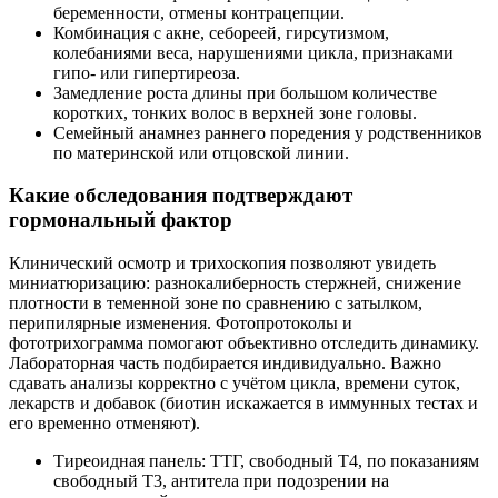
беременности, отмены контрацепции.
Комбинация с акне, себореей, гирсутизмом,
колебаниями веса, нарушениями цикла, признаками
гипо- или гипертиреоза.
Замедление роста длины при большом количестве
коротких, тонких волос в верхней зоне головы.
Семейный анамнез раннего поредения у родственников
по материнской или отцовской линии.
Какие обследования подтверждают
гормональный фактор
Клинический осмотр и трихоскопия позволяют увидеть
миниатюризацию: разнокалиберность стержней, снижение
плотности в теменной зоне по сравнению с затылком,
перипилярные изменения. Фотопротоколы и
фототрихограмма помогают объективно отследить динамику.
Лабораторная часть подбирается индивидуально. Важно
сдавать анализы корректно с учётом цикла, времени суток,
лекарств и добавок (биотин искажается в иммунных тестах и
его временно отменяют).
Тиреоидная панель: ТТГ, свободный Т4, по показаниям
свободный Т3, антитела при подозрении на