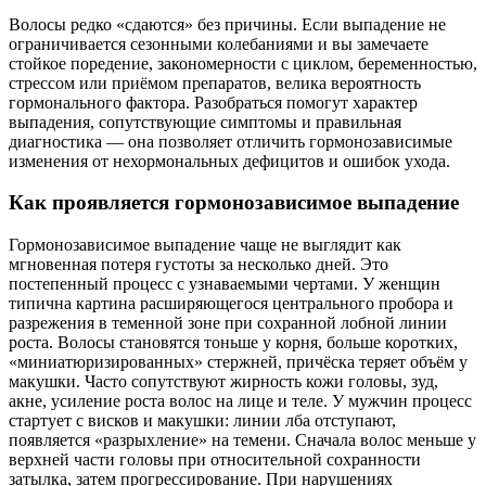
Волосы редко «сдаются» без причины. Если выпадение не
ограничивается сезонными колебаниями и вы замечаете
стойкое поредение, закономерности с циклом, беременностью,
стрессом или приёмом препаратов, велика вероятность
гормонального фактора. Разобраться помогут характер
выпадения, сопутствующие симптомы и правильная
диагностика — она позволяет отличить гормонозависимые
изменения от нехормональных дефицитов и ошибок ухода.
Как проявляется гормонозависимое выпадение
Гормонозависимое выпадение чаще не выглядит как
мгновенная потеря густоты за несколько дней. Это
постепенный процесс с узнаваемыми чертами. У женщин
типична картина расширяющегося центрального пробора и
разрежения в теменной зоне при сохранной лобной линии
роста. Волосы становятся тоньше у корня, больше коротких,
«миниатюризированных» стержней, причёска теряет объём у
макушки. Часто сопутствуют жирность кожи головы, зуд,
акне, усиление роста волос на лице и теле. У мужчин процесс
стартует с висков и макушки: линии лба отступают,
появляется «разрыхление» на темени. Сначала волос меньше у
верхней части головы при относительной сохранности
затылка, затем прогрессирование. При нарушениях