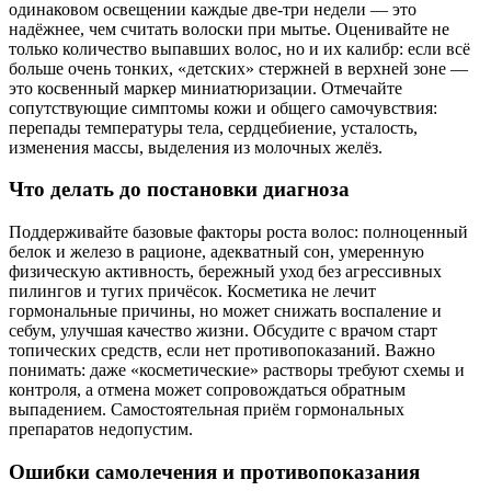
одинаковом освещении каждые две‑три недели — это
надёжнее, чем считать волоски при мытье. Оценивайте не
только количество выпавших волос, но и их калибр: если всё
больше очень тонких, «детских» стержней в верхней зоне —
это косвенный маркер миниатюризации. Отмечайте
сопутствующие симптомы кожи и общего самочувствия:
перепады температуры тела, сердцебиение, усталость,
изменения массы, выделения из молочных желёз.
Что делать до постановки диагноза
Поддерживайте базовые факторы роста волос: полноценный
белок и железо в рационе, адекватный сон, умеренную
физическую активность, бережный уход без агрессивных
пилингов и тугих причёсок. Косметика не лечит
гормональные причины, но может снижать воспаление и
себум, улучшая качество жизни. Обсудите с врачом старт
топических средств, если нет противопоказаний. Важно
понимать: даже «косметические» растворы требуют схемы и
контроля, а отмена может сопровождаться обратным
выпадением. Самостоятельная приём гормональных
препаратов недопустим.
Ошибки самолечения и противопоказания