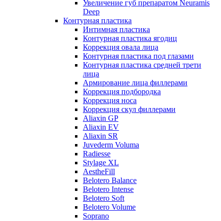
Увеличение губ препаратом Neuramis
Deep
Контурная пластика
Интимная пластика
Контурная пластика ягодиц
Коррекция овала лица
Контурная пластика под глазами
Контурная пластика средней трети
лица
Армирование лица филлерами
Коррекция подбородка
Коррекция носа
Коррекция скул филлерами
Aliaxin GP
Aliaxin EV
Aliaxin SR
Juvederm Voluma
Radiesse
Stylage XL
AestheFill
Belotero Balance
Belotero Intense
Belotero Soft
Belotero Volume
Soprano