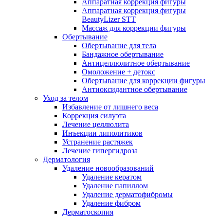
Аппаратная коррекция фигуры
Аппаратная коррекция фигуры
BeautyLizer STT
Массаж для коррекции фигуры
Обертывание
Обертывание для тела
Бандажное обертывание
Антицеллюлитное обертывание
Омоложение + детокс
Обертывание для коррекции фигуры
Антиоксидантное обертывание
Уход за телом
Избавление от лишнего веса
Коррекция силуэта
Лечение целлюлита
Инъекции липолитиков
Устранение растяжек
Лечение гипергидроза
Дерматология
Удаление новообразований
Удаление кератом
Удаление папиллом
Удаление дерматофибромы
Удаление фибром
Дерматоскопия