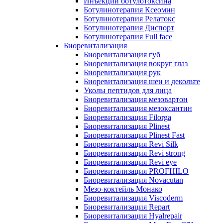
Инъекции ботулотоксина
Ботулинотерапия Ксеомин
Ботулинотерапия Релатокс
Ботулинотерапия Диспорт
Ботулинотерапия Full face
Биоревитализация
Биоревитализация губ
Биоревитализация вокруг глаз
Биоревитализация рук
Биоревитализация шеи и декольте
Уколы пептидов для лица
Биоревитализация мезовартон
Биоревитализация мезоксантин
Биоревитализация Filorga
Биоревитализация Plinest
Биоревитализация Plinest Fast
Биоревитализация Revi Silk
Биоревитализация Revi strong
Биоревитализация Revi eye
Биоревитализация PROFHILO
Биоревитализация Novacutan
Мезо-коктейль Монако
Биоревитализация Viscoderm
Биоревитализация Repart
Биоревитализация Hyalrepair