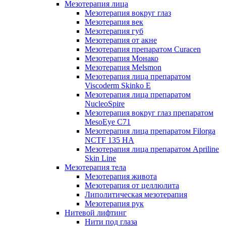
Мезотерапия лица
Мезотерапия вокруг глаз
Мезотерапия век
Мезотерапия губ
Мезотерапия от акне
Мезотерапия препаратом Curacen
Мезотерапия Монако
Мезотерапия Melsmon
Мезотерапия лица препаратом
Viscoderm Skinko E
Мезотерапия лица препаратом
NucleoSpire
Мезотерапия вокруг глаз препаратом
MesoEye С71
Мезотерапия лица препаратом Filorga
NCTF 135 HA
Мезотерапия лица препаратом Apriline
Skin Line
Мезотерапия тела
Мезотерапия живота
Мезотерапия от целлюлита
Липолитическая мезотерапия
Мезотерапия рук
Нитевой лифтинг
Нити под глаза