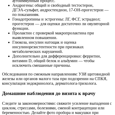
аутоиммунный процесс.
Андрогены: общий и свободный тестостерон,
ДГЭА‑сульфат, андростендион, 17‑ОН‑прогестерон —
по показаниям.
Гонадотропины и эстрогены: ЛГ, ФСГ, эстрадиол;
прогестерон — для оценки достаточно ли овуляторной
функции.
Пролактин с проверкой макропролактина при
выявленном повышении.
Глюкоза, инсулин натощак и оценка
инсулинорезистентности при признаках
метаболических нарушений.
Дополнительно для дифференцировки: ферритин,
витамин D, общий белок и альбумин — чтобы
исключить смешанные причины.
Обследования по смежным направлениям: УЗИ щитовидной
железы или органов малого таза при подозрении на СПКЯ,
консультация эндокринолога, дерматолога‑трихолога.
Домашние наблюдения до визита к врачу
Следите за закономерностями: свяжите усиление выпадения с
циклом, стрессами, болезнями, сменой контрацепции или
беременностью. Делайте фото пробора и макушки при