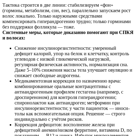
Тактика строится в две линии: стабилизируем «фон»
(гормоны, метаболизм, сон, вес), параллельно запускаем рост
волос локально. Только наружными средствами
компенсировать гиперандрогению трудно; только гормонами
без поддержки фолликула — тоже.
Системные меры, которые доказанно помогают при СПКЯ
и волосах:
Снижение инсулинорезистентности: умеренный
дефицит калорий, упор на белок и клетчатку, контроль
углеводов с низкой гликемической нагрузкой,
регулярная физическая активность, нормализация сна.
Даже 5–10% снижения массы тела улучшает овуляцию и
снижает свободные андрогены.
Медикаментозная коррекция по назначению врача:
комбинированные оральные контрацептивы с
антиандрогенным профилем гестагена (например, с
дроспиреноном) для контроля гиперандрогении;
спиронолактон как антиандроген; метформин при
инсулинорезистентности; у части пациенток — иноси-
толы как вспомогательная опция. Решение — строго
индивидуально с учётом рисков.
Коррекция дефицитов: восполнение железа при
дефицитной анемии/низком ферритине, витамина D, по
показаниям — B12 и цинка. Избыток микроэлементов