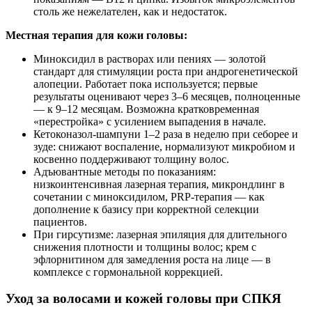
столь же нежелателен, как и недостаток.
Местная терапия для кожи головы:
Миноксидил в растворах или пениях — золотой
стандарт для стимуляции роста при андрогенетической
алопеции. Работает пока используется; первые
результаты оценивают через 3–6 месяцев, полноценные
— к 9–12 месяцам. Возможна кратковременная
«перестройка» с усилением выпадения в начале.
Кетоконазол‑шампуни 1–2 раза в неделю при себорее и
зуде: снижают воспаление, нормализуют микробиом и
косвенно поддерживают толщину волос.
Адъювантные методы по показаниям:
низкоинтенсивная лазерная терапия, микрондлинг в
сочетании с миноксидилом, PRP‑терапия — как
дополнение к базису при корректной селекции
пациентов.
При гирсутизме: лазерная эпиляция для длительного
снижения плотности и толщины волос; крем с
эфлорнитином для замедления роста на лице — в
комплексе с гормональной коррекцией.
Уход за волосами и кожей головы при СПКЯ