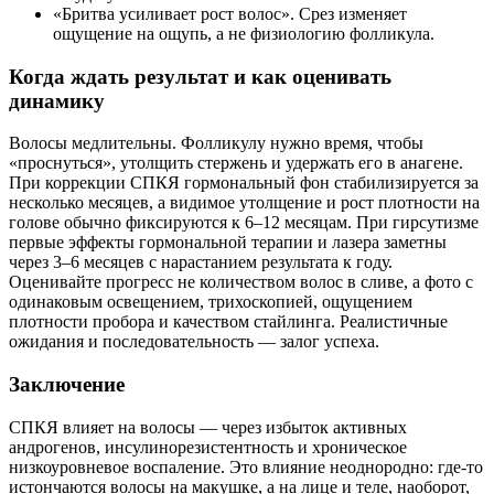
«Бритва усиливает рост волос». Срез изменяет
ощущение на ощупь, а не физиологию фолликула.
Когда ждать результат и как оценивать
динамику
Волосы медлительны. Фолликулу нужно время, чтобы
«проснуться», утолщить стержень и удержать его в анагене.
При коррекции СПКЯ гормональный фон стабилизируется за
несколько месяцев, а видимое утолщение и рост плотности на
голове обычно фиксируются к 6–12 месяцам. При гирсутизме
первые эффекты гормональной терапии и лазера заметны
через 3–6 месяцев с нарастанием результата к году.
Оценивайте прогресс не количеством волос в сливе, а фото с
одинаковым освещением, трихоскопией, ощущением
плотности пробора и качеством стайлинга. Реалистичные
ожидания и последовательность — залог успеха.
Заключение
СПКЯ влияет на волосы — через избыток активных
андрогенов, инсулинорезистентность и хроническое
низкоуровневое воспаление. Это влияние неоднородно: где‑то
истончаются волосы на макушке, а на лице и теле, наоборот,