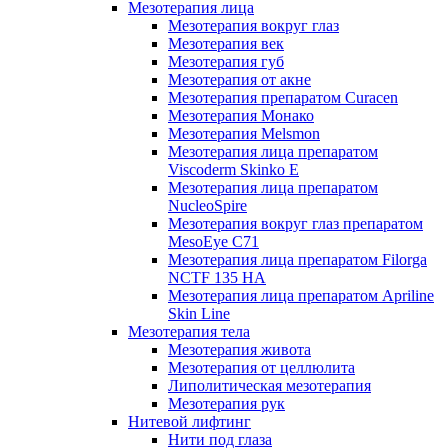
Мезотерапия лица
Мезотерапия вокруг глаз
Мезотерапия век
Мезотерапия губ
Мезотерапия от акне
Мезотерапия препаратом Curacen
Мезотерапия Монако
Мезотерапия Melsmon
Мезотерапия лица препаратом
Viscoderm Skinko E
Мезотерапия лица препаратом
NucleoSpire
Мезотерапия вокруг глаз препаратом
MesoEye С71
Мезотерапия лица препаратом Filorga
NCTF 135 HA
Мезотерапия лица препаратом Apriline
Skin Line
Мезотерапия тела
Мезотерапия живота
Мезотерапия от целлюлита
Липолитическая мезотерапия
Мезотерапия рук
Нитевой лифтинг
Нити под глаза