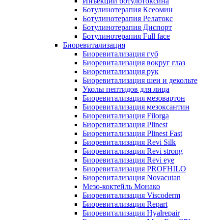
Инъекции ботулотоксина
Ботулинотерапия Ксеомин
Ботулинотерапия Релатокс
Ботулинотерапия Диспорт
Ботулинотерапия Full face
Биоревитализация
Биоревитализация губ
Биоревитализация вокруг глаз
Биоревитализация рук
Биоревитализация шеи и декольте
Уколы пептидов для лица
Биоревитализация мезовартон
Биоревитализация мезоксантин
Биоревитализация Filorga
Биоревитализация Plinest
Биоревитализация Plinest Fast
Биоревитализация Revi Silk
Биоревитализация Revi strong
Биоревитализация Revi eye
Биоревитализация PROFHILO
Биоревитализация Novacutan
Мезо-коктейль Монако
Биоревитализация Viscoderm
Биоревитализация Repart
Биоревитализация Hyalrepair