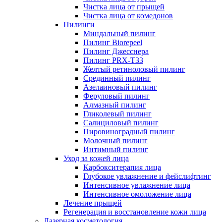
Чистка лица от прыщей
Чистка лица от комедонов
Пилинги
Миндальный пилинг
Пилинг Biorepeel
Пилинг Джесснера
Пилинг PRX-T33
Желтый ретиноловый пилинг
Срединный пилинг
Азелаиновый пилинг
Феруловый пилинг
Алмазный пилинг
Гликолевый пилинг
Салициловый пилинг
Пировиноградный пилинг
Молочный пилинг
Интимный пилинг
Уход за кожей лица
Карбокситерапия лица
Глубокое увлажнение и фейслифтинг
Интенсивное увлажнение лица
Интенсивное омоложение лица
Лечение прыщей
Регенерация и восстановление кожи лица
Лазерная косметология