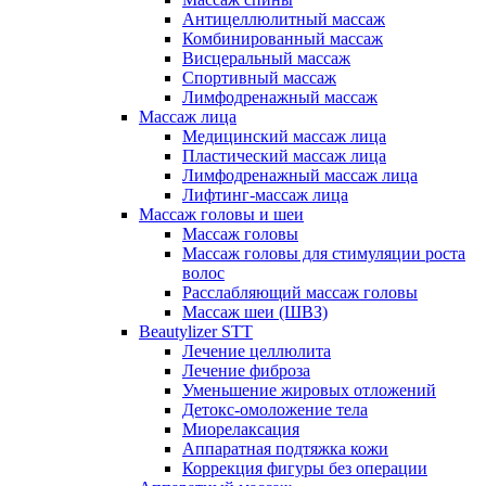
Антицеллюлитный массаж
Комбинированный массаж
Висцеральный массаж
Спортивный массаж
Лимфодренажный массаж
Массаж лица
Медицинский массаж лица
Пластический массаж лица
Лимфодренажный массаж лица
Лифтинг-массаж лица
Массаж головы и шеи
Массаж головы
Массаж головы для стимуляции роста
волос
Расслабляющий массаж головы
Массаж шеи (ШВЗ)
Beautylizer STT
Лечение целлюлита
Лечение фиброза
Уменьшение жировых отложений
Детокс-омоложение тела
Миорелаксация
Аппаратная подтяжка кожи
Коррекция фигуры без операции