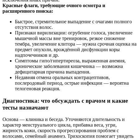
Красные флаги, требующие очного осмотра и
расширенного поиска:
Быстрое, стремительное выпадение с очагами полного
отсутствия волос.
Признаки вирилизации: огрубение голоса, увеличение
мышечной массы вне тренировок, резкое снижение
тембра, увеличение клитора — нужна срочная оценка на
предмет опухоли, врождённой дисфункции коры
надпочечников и др.
Симптомы гипо/гипертиреоза, выраженная анемия,
хронические заболевания кишечника — возможна
дефицитарная причина выпадения.
Недавняя отмена оральных контрацептивов,
послеродовый период, острые инфекции — вероятна
телогеновая реакция.
Диагностика: что обсуждать с врачом и какие
тесты назначают
Основа — клиника и беседа. Уточняются длительность и
характер менструального цикла, прибавка веса, угри,
жирность кожи, скорость прогрессирования проблем с
волосами, семейный анамнез. Трихоскопия помогает увидеть