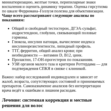
миниатюризацию, желтые точки, перипиларные знаки
воспаления и оценить динамику терапии. Оценка гирсутизма
по шкале Ферримана–Голлуэя полезна для объективизации.
Чаще всего рассматривают следующие анализы по
показаниям:
Общий и свободный тестостерон, ДГЭА‑сульфат,
андростендион, глобулин, связывающий половые
гормоны.
Глюкоза, инсулин натощак, вычисление индекса
инсулинорезистентности, липидный профиль.
ТТГ, ферритин, общий анализ крови; при
необходимости — витамин D, B12, цинк.
Пролактин, 17‑ОН‑прогестерон по показаниям.
УЗИ органов малого таза и критерии Роттердама — для
подтверждения СПКЯ в связке с клиникой.
Важно: набор исследований индивидуален и зависит от
жалоб, возраста, сопутствующих состояний и принимаемых
препаратов. Самоназначение анализов без интерпретации
врача ведёт к ошибкам и лишним расходам.
Лечение: системная коррекция и местные
решения для волос