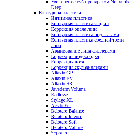
Увеличение губ препаратом Neuramis
Deep
Контурная пластика
Интимная пластика
Контурная пластика ягодиц
Коррекция овала лица
Контурная пластика под глазами
Контурная пластика средней трети
лица
Армирование лица филлерами
Коррекция подбородка
Коррекция носа
Коррекция скул филлерами
Aliaxin GP
Aliaxin EV
Aliaxin SR
Juvederm Voluma
Radiesse
Stylage XL
AestheFill
Belotero Balance
Belotero Intense
Belotero Soft
Belotero Volume
Soprano