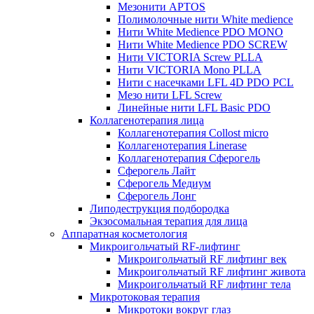
Мезонити APTOS
Полимолочные нити White medience
Нити White Medience PDO MONO
Нити White Medience PDO SCREW
Нити VICTORIA Screw PLLA
Нити VICTORIA Mono PLLA
Нити с насечками LFL 4D PDO PCL
Мезо нити LFL Screw
Линейные нити LFL Basic PDO
Коллагенотерапия лица
Коллагенотерапия Collost micro
Коллагенотерапия Linerase
Коллагенотерапия Сферогель
Сферогель Лайт
Сферогель Медиум
Сферогель Лонг
Липодеструкция подбородка
Экзосомальная терапия для лица
Аппаратная косметология
Микроигольчатый RF-лифтинг
Микроигольчатый RF лифтинг век
Микроигольчатый RF лифтинг живота
Микроигольчатый RF лифтинг тела
Микротоковая терапия
Микротоки вокруг глаз