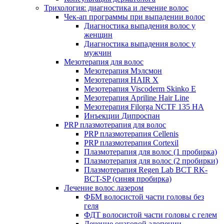
Трихология: диагностика и лечение волос
Чек-ап программы при выпадении волос
Диагностика выпадения волос у
женщин
Диагностика выпадения волос у
мужчин
Мезотерапия для волос
Мезотерапия Мэлсмон
Мезотерапия HAIR X
Мезотерапия Viscoderm Skinko E
Мезотерапия Apriline Hair Line
Мезотерапия Filorga NCTF 135 HA
Инъекции Дипроспан
PRP плазмотерапия для волос
PRP плазмотерапия Cellenis
PRP плазмотерапия Cortexil
Плазмотерапия для волос (1 пробирка)
Плазмотерапия для волос (2 пробирки)
Плазмотерапия Regen Lab BCT RK-
BCT-SP (синяя пробирка)
Лечение волос лазером
ФБМ волосистой части головы без
геля
ФДТ волосистой части головы с гелем
Лечение очаговой алопеции