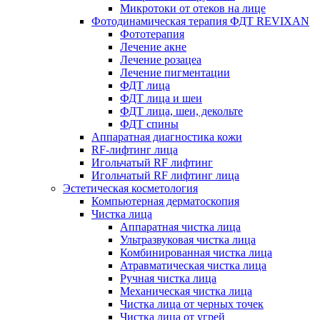
Микротоки от отеков на лице
Фотодинамическая терапия ФДТ REVIXAN
Фототерапия
Лечение акне
Лечение розацеа
Лечение пигментации
ФДТ лица
ФДТ лица и шеи
ФДТ лица, шеи, декольте
ФДТ спины
Аппаратная диагностика кожи
RF-лифтинг лица
Игольчатый RF лифтинг
Игольчатый RF лифтинг лица
Эстетическая косметология
Компьютерная дерматоскопия
Чистка лица
Аппаратная чистка лица
Ультразвуковая чистка лица
Комбинированная чистка лица
Атравматическая чистка лица
Ручная чистка лица
Механическая чистка лица
Чистка лица от черных точек
Чистка лица от угрей