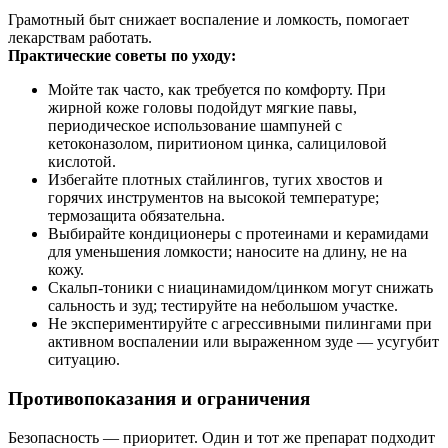
Грамотный быт снижает воспаление и ломкость, помогает
лекарствам работать.
Практические советы по уходу:
Мойте так часто, как требуется по комфорту. При
жирной коже головы подойдут мягкие павы,
периодическое использование шампуней с
кетоконазолом, пиритионом цинка, салициловой
кислотой.
Избегайте плотных стайлингов, тугих хвостов и
горячих инструментов на высокой температуре;
термозащита обязательна.
Выбирайте кондиционеры с протеинами и керамидами
для уменьшения ломкости; наносите на длину, не на
кожу.
Скальп‑тоники с ниацинамидом/цинком могут снижать
сальность и зуд; тестируйте на небольшом участке.
Не экспериментируйте с агрессивными пилингами при
активном воспалении или выраженном зуде — усугубит
ситуацию.
Противопоказания и ограничения
Безопасность — приоритет. Один и тот же препарат подходит