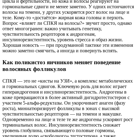
цикла и фертильности, но кожа и волосы реагируют на
гормональные сдвиги не менее заметно. У одних истончаются
волосы на темени, у других ускоряется рост волос на лице и
теле. Кому-то «достаётся» жирная кожа головы и перхоть.
Вопрос «влияет ли СПКЯ на волосы?» звучит просто, однако
ответ многогранен: важно учитывать генетику,
чувствительность рецепторов к андрогенам,
инсулинорезистентность, уровень стресса и образ жизни.
Хорошая новость — при продуманной тактике эти изменения
можно заметно смягчить, а иногда и повернуть вспять.
Как поликистоз яичников меняет поведение
волосяных фолликулов
СПКЯ — это не «кисты на УЗИ», а комплекс метаболических
и гормональных сдвигов. Ключевую роль для волос играет
гиперандрогения и инсулинорезистентность. Андрогены в
коже превращаются в более активный дигидротестостерон с
участием 5‑альфа‑редуктазы. Он укорочивает анаген (фазу
роста), миниатюризирует фолликулы в зонах с высокой
чувствительностью рецепторов — на темени и макушке.
Одновременно на лице и теле те же андрогены ускоряют рост
терминальных волос. Инсулинорезистентность снижает
уровень глобулина, связывающего половые гормоны,
увеличивая долю «свободного» тестостерона, а также