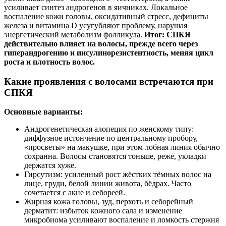
усиливает синтез андрогенов в яичниках. Локальное
воспаление кожи головы, оксидативный стресс, дефициты
железа и витамина D усугубляют проблему, нарушая
энергетический метаболизм фолликула.
Итог: СПКЯ
действительно влияет на волосы, прежде всего через
гиперандрогению и инсулинорезистентность, меняя цикл
роста и плотность волос.
Какие проявления с волосами встречаются при
СПКЯ
Основные варианты:
Андрогенетическая алопеция по женскому типу:
диффузное истончение по центральному пробору,
«просветы» на макушке, при этом лобная линия обычно
сохранна. Волосы становятся тоньше, реже, укладки
держатся хуже.
Гирсутизм: усиленный рост жёстких тёмных волос на
лице, груди, белой линии живота, бёдрах. Часто
сочетается с акне и себореей.
Жирная кожа головы, зуд, перхоть и себорейный
дерматит: избыток кожного сала и изменение
микробиома усиливают воспаление и ломкость стержня