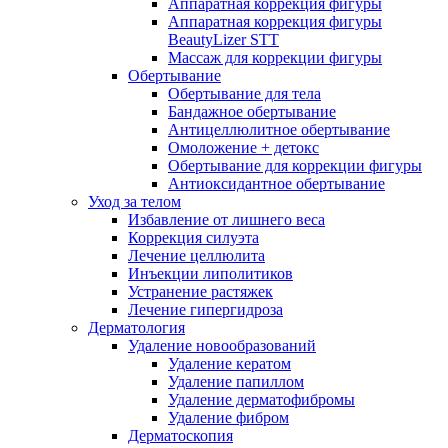
Аппаратная коррекция фигуры
Аппаратная коррекция фигуры
BeautyLizer STT
Массаж для коррекции фигуры
Обертывание
Обертывание для тела
Бандажное обертывание
Антицеллюлитное обертывание
Омоложение + детокс
Обертывание для коррекции фигуры
Антиоксидантное обертывание
Уход за телом
Избавление от лишнего веса
Коррекция силуэта
Лечение целлюлита
Инъекции липолитиков
Устранение растяжек
Лечение гипергидроза
Дерматология
Удаление новообразований
Удаление кератом
Удаление папиллом
Удаление дерматофибромы
Удаление фибром
Дерматоскопия