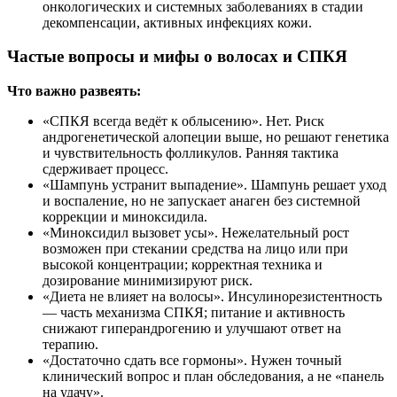
онкологических и системных заболеваниях в стадии
декомпенсации, активных инфекциях кожи.
Частые вопросы и мифы о волосах и СПКЯ
Что важно развеять:
«СПКЯ всегда ведёт к облысению». Нет. Риск
андрогенетической алопеции выше, но решают генетика
и чувствительность фолликулов. Ранняя тактика
сдерживает процесс.
«Шампунь устранит выпадение». Шампунь решает уход
и воспаление, но не запускает анаген без системной
коррекции и миноксидила.
«Миноксидил вызовет усы». Нежелательный рост
возможен при стекании средства на лицо или при
высокой концентрации; корректная техника и
дозирование минимизируют риск.
«Диета не влияет на волосы». Инсулинорезистентность
— часть механизма СПКЯ; питание и активность
снижают гиперандрогению и улучшают ответ на
терапию.
«Достаточно сдать все гормоны». Нужен точный
клинический вопрос и план обследования, а не «панель
на удачу».