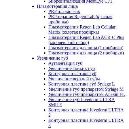
Биоревитализация MesoEye C71
Плазмотерапия лица
PRP плазмогель
PRP терапия Regen Lab (красная
пробирка)
Плазмотерапия Regen Lab Cellular
Matrix (золотая пробирка)
Плазмотерапия Regen Lab ACR-C Plus
(королевский набор)
Плазмотерапия для лица (1 пробирка)
Плазмотерапия для лица (2 пробирки)
Увеличение губ
Аугментация губ
Увеличение тонких губ
Контурная пластика губ
Увеличение верхней губы
Контурная пластика губ Stylage L
Увеличение губ препаратом Stylage M
Увеличение губ препаратом Aliaxin FL
Увеличение губ Juvederm ULTRA
SMILE
Контурная пластика Juvederm ULTRA
2
Контурная пластика Juvederm ULTRA
3