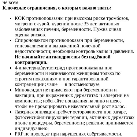
не всем.
Ключевые ограничения, о которых важно знать:
КОК противопоказаны при высоком риске тромбозов,
мигрени с аурой, курении после 35 лет, активных
заболеваниях печени, беременности. Нужна очная
оценка рисков.
Спиронолактон противопоказан при беременности,
гиперкалиемии и выраженной почечной
недостаточности; необходим контроль калия и давления.
Не начинайте антиандрогены без надёжной
контрацепции.
Финастерид/дутастерид противопоказаны при
беременности и назначаются женщинам только по
строгим показаниям и при гарантированной
контрацепции; чаще — в постменопаузе.
Миноксидил не применяют при беременности и
лактации, при выраженных дерматитах и аллергии на
компоненты; избегайте попадания на лицо и шею,
чтобы не провоцировать нежелательный рост волос.
Лазерная эпиляция требует осторожности при загаре,
фотосенсибилизирующей терапии, активных дерматозах
в зоне процедуры, беременности; решение принимается
индивидуально.
PRP не проводят при нарушениях свёртываемости,