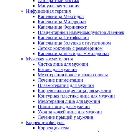
Аппаратный массаж
Мануальная терапия
Инфузионная терапия
Капельница Мексидол
Капельница Милдронат
Капельница Феринжект
Плацентарный иммуномодулятор Лаеннек
Капельница Цитофлавин
Капельница Золушка с глутатионом
Детокс-коктейль с реамберином
Капельница мексидол + милдронат
Мужская косметология
Чистка лица для мужчин
Ботокс для мужчин
Мезотерапия волос и кожи головы
Лечение пигментации
Плазмотерапия для мужчин
Биоревитализация лица для мужчин
Контурная пластика лица для мужчин
Мезотерапия лица для мужчин
Пилинг лица для мужчин
Уход за кожей лица для мужчин
Лечение прыщей у мужчин
Коррекция фигуры
Коррекция тела