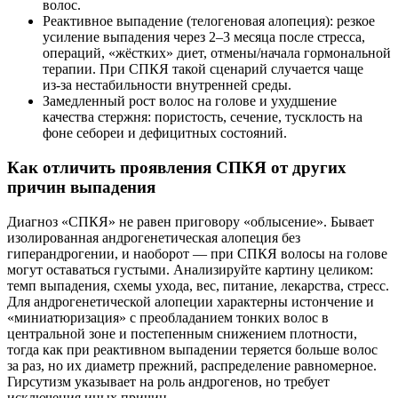
волос.
Реактивное выпадение (телогеновая алопеция): резкое
усиление выпадения через 2–3 месяца после стресса,
операций, «жёстких» диет, отмены/начала гормональной
терапии. При СПКЯ такой сценарий случается чаще
из‑за нестабильности внутренней среды.
Замедленный рост волос на голове и ухудшение
качества стержня: пористость, сечение, тусклость на
фоне себореи и дефицитных состояний.
Как отличить проявления СПКЯ от других
причин выпадения
Диагноз «СПКЯ» не равен приговору «облысение». Бывает
изолированная андрогенетическая алопеция без
гиперандрогении, и наоборот — при СПКЯ волосы на голове
могут оставаться густыми. Анализируйте картину целиком:
темп выпадения, схемы ухода, вес, питание, лекарства, стресс.
Для андрогенетической алопеции характерны истончение и
«миниатюризация» с преобладанием тонких волос в
центральной зоне и постепенным снижением плотности,
тогда как при реактивном выпадении теряется больше волос
за раз, но их диаметр прежний, распределение равномерное.
Гирсутизм указывает на роль андрогенов, но требует
исключения иных причин.