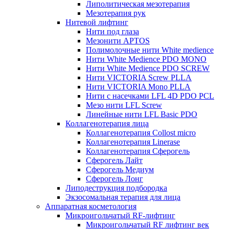
Липолитическая мезотерапия
Мезотерапия рук
Нитевой лифтинг
Нити под глаза
Мезонити APTOS
Полимолочные нити White medience
Нити White Medience PDO MONO
Нити White Medience PDO SCREW
Нити VICTORIA Screw PLLA
Нити VICTORIA Mono PLLA
Нити с насечками LFL 4D PDO PCL
Мезо нити LFL Screw
Линейные нити LFL Basic PDO
Коллагенотерапия лица
Коллагенотерапия Collost micro
Коллагенотерапия Linerase
Коллагенотерапия Сферогель
Сферогель Лайт
Сферогель Медиум
Сферогель Лонг
Липодеструкция подбородка
Экзосомальная терапия для лица
Аппаратная косметология
Микроигольчатый RF-лифтинг
Микроигольчатый RF лифтинг век