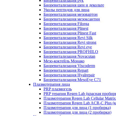
Биоревитализация рук
Биоревитализация шеи и декольте
Уколы пептидов для лица
Биоревитализация мезовартон
Биоревитализация мезоксантин
Биоревитализация Filorga
Биоревитализация Plinest
Биоревитализация Plinest Fast
Биоревитализация Revi Silk
Биоревитализация Revi strong
Биоревитализация Revi eye
Биоревитализация PROFHILO
Биоревитализация Novacutan
Мезо-коктейль Монако
Биоревитализация Viscoderm
Биоревитализация Repart
Биоревитализация Hyalrepair
Биоревитализация MesoEye C71
Плазмотерапия лица
PRP плазмогель
PRP терапия Regen Lab (красная пробир
Плазмотерапия Regen Lab Cellular Matrix
Плазмотерапия Regen Lab ACR-C Plus (к
Плазмотерапия для лица (1 пробирка)
Плазмотерапия для лица (2 пробирки)