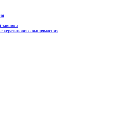
ия
й завивки
ле кератинового выпрямления