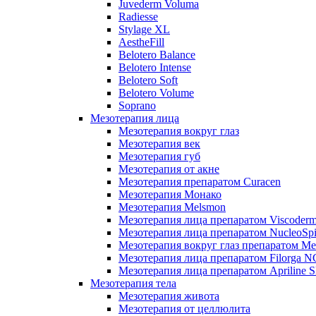
Juvederm Voluma
Radiesse
Stylage XL
AestheFill
Belotero Balance
Belotero Intense
Belotero Soft
Belotero Volume
Soprano
Мезотерапия лица
Мезотерапия вокруг глаз
Мезотерапия век
Мезотерапия губ
Мезотерапия от акне
Мезотерапия препаратом Curacen
Мезотерапия Монако
Мезотерапия Melsmon
Мезотерапия лица препаратом Viscoderm
Мезотерапия лица препаратом NucleoSpi
Мезотерапия вокруг глаз препаратом M
Мезотерапия лица препаратом Filorga 
Мезотерапия лица препаратом Apriline S
Мезотерапия тела
Мезотерапия живота
Мезотерапия от целлюлита