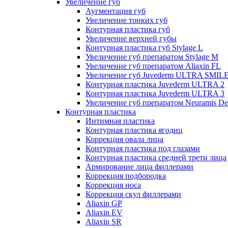
Увеличение губ
Аугментация губ
Увеличение тонких губ
Контурная пластика губ
Увеличение верхней губы
Контурная пластика губ Stylage L
Увеличение губ препаратом Stylage M
Увеличение губ препаратом Aliaxin FL
Увеличение губ Juvederm ULTRA SMIL
Контурная пластика Juvederm ULTRA 2
Контурная пластика Juvederm ULTRA 3
Увеличение губ препаратом Neuramis De
Контурная пластика
Интимная пластика
Контурная пластика ягодиц
Коррекция овала лица
Контурная пластика под глазами
Контурная пластика средней трети лица
Армирование лица филлерами
Коррекция подбородка
Коррекция носа
Коррекция скул филлерами
Aliaxin GP
Aliaxin EV
Aliaxin SR