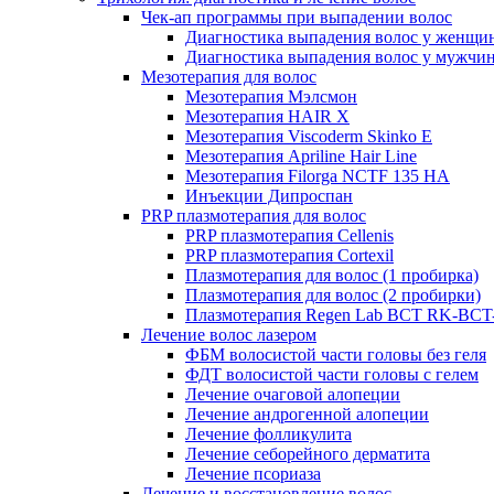
Чек-ап программы при выпадении волос
Диагностика выпадения волос у женщи
Диагностика выпадения волос у мужчи
Мезотерапия для волос
Мезотерапия Мэлсмон
Мезотерапия HAIR X
Мезотерапия Viscoderm Skinko E
Мезотерапия Apriline Hair Line
Мезотерапия Filorga NCTF 135 HA
Инъекции Дипроспан
PRP плазмотерапия для волос
PRP плазмотерапия Cellenis
PRP плазмотерапия Cortexil
Плазмотерапия для волос (1 пробирка)
Плазмотерапия для волос (2 пробирки)
Плазмотерапия Regen Lab BCT RK-BCT-
Лечение волос лазером
ФБМ волосистой части головы без геля
ФДТ волосистой части головы с гелем
Лечение очаговой алопеции
Лечение андрогенной алопеции
Лечение фолликулита
Лечение себорейного дерматита
Лечение псориаза
Лечение и восстановление волос