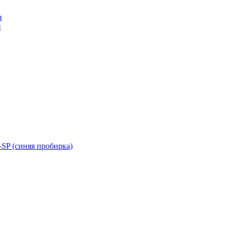
н
н
SP (синяя пробирка)