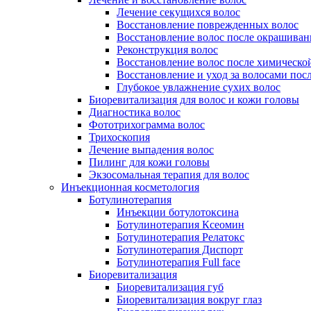
Лечение секущихся волос
Восстановление поврежденных волос
Восстановление волос после окрашиван
Реконструкция волос
Восстановление волос после химическо
Восстановление и уход за волосами пос
Глубокое увлажнение сухих волос
Биоревитализация для волос и кожи головы
Диагностика волос
Фототрихограмма волос
Трихоскопия
Лечение выпадения волос
Пилинг для кожи головы
Экзосомальная терапия для волос
Инъекционная косметология
Ботулинотерапия
Инъекции ботулотоксина
Ботулинотерапия Ксеомин
Ботулинотерапия Релатокс
Ботулинотерапия Диспорт
Ботулинотерапия Full face
Биоревитализация
Биоревитализация губ
Биоревитализация вокруг глаз