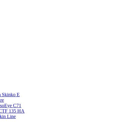
 Skinko E
re
esoEye С71
NCTF 135 HA
kin Line