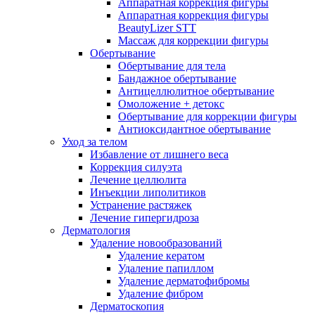
Аппаратная коррекция фигуры
Аппаратная коррекция фигуры
BeautyLizer STT
Массаж для коррекции фигуры
Обертывание
Обертывание для тела
Бандажное обертывание
Антицеллюлитное обертывание
Омоложение + детокс
Обертывание для коррекции фигуры
Антиоксидантное обертывание
Уход за телом
Избавление от лишнего веса
Коррекция силуэта
Лечение целлюлита
Инъекции липолитиков
Устранение растяжек
Лечение гипергидроза
Дерматология
Удаление новообразований
Удаление кератом
Удаление папиллом
Удаление дерматофибромы
Удаление фибром
Дерматоскопия