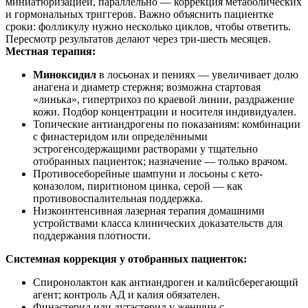
миниатюризацией, параллельно — коррекция метаболических
и гормональных триггеров. Важно объяснить пациентке
сроки: фолликулу нужно несколько циклов, чтобы ответить.
Пересмотр результатов делают через три‑шесть месяцев.
Местная терапия:
Миноксидил
в лосьонах и пениях — увеличивает долю
анагена и диаметр стержня; возможна стартовая
«линька», гипертрихоз по краевой линии, раздражение
кожи. Подбор концентрации и носителя индивидуален.
Топические антиандрогены по показаниям: комбинации
с финaстеридом или определёнными
эстрогенсодержащими растворами у тщательно
отобранных пациенток; назначение — только врачом.
Противосеборейные шампуни и лосьоны с кето­
коназолом, пиритионом цинка, серой — как
противовоспалительная поддержка.
Низкоинтенсивная лазерная терапия домашними
устройствами класса клинических доказательств для
поддержания плотности.
Системная коррекция у отобранных пациенток:
Спиронолактон как антиандроген и калийсберегающий
агент; контроль АД и калия обязателен.
Финастерид или дутастерид у женщин с