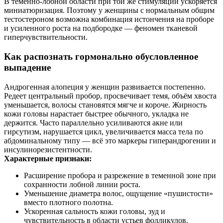
В теменно‑лобной области при той же стимуляции ускоряется
миниатюризация. Поэтому у женщины с нормальным общим
тестостероном возможна комбинация истончения на проборе
и усиленного роста на подбородке — феномен тканевой
гиперчувствительности.
Как распознать гормонально обусловленное
выпадение
Андрогенная алопеция у женщин развивается постепенно.
Редеет центральный пробор, просвечивает темя, объём хвоста
уменьшается, волосы становятся мягче и короче. Жирность
кожи головы нарастает быстрее обычного, укладка не
держится. Часто параллельно усиливаются акне или
гирсутизм, нарушается цикл, увеличивается масса тела по
абдоминальному типу — всё это маркеры гиперандрогении и
инсулинорезистентности.
Характерные признаки:
Расширение пробора и разрежение в теменной зоне при
сохранности лобной линии роста.
Уменьшение диаметра волос, ощущение «пушистости»
вместо плотного полотна.
Ускоренная сальность кожи головы, зуд и
чувствительность в области устьев фолликулов.