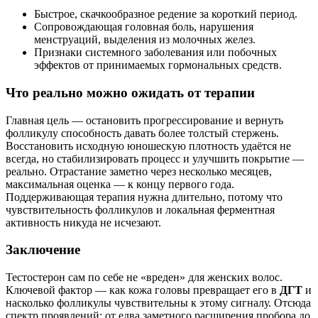
Быстрое, скачкообразное редение за короткий период.
Сопровождающая головная боль, нарушения
менструаций, выделения из молочных желез.
Признаки системного заболевания или побочных
эффектов от принимаемых гормональных средств.
Что реально можно ожидать от терапии
Главная цель — остановить прогрессирование и вернуть
фолликулу способность давать более толстый стержень.
Восстановить исходную юношескую плотность удаётся не
всегда, но стабилизировать процесс и улучшить покрытие —
реально. Отрастание заметно через несколько месяцев,
максимальная оценка — к концу первого года.
Поддерживающая терапия нужна длительно, потому что
чувствительность фолликулов и локальная ферментная
активность никуда не исчезают.
Заключение
Тестостерон сам по себе не «вреден» для женских волос.
Ключевой фактор — как кожа головы превращает его в
ДГТ
и
насколько фолликулы чувствительны к этому сигналу. Отсюда
спектр проявлений: от едва заметного расширения пробора до