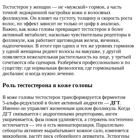
Тестостерон у женщин — не «мужской» гормон, а часть
точной эндокринной настройки кожи и волосяных
фолликулов. Он влияет на густоту, толщину и скорость роста
волос, но эффект зависит не только от цифр в анализах.
Важно, как кожа головы превращает тестостерон в более
активный метаболит, насколько чувствительны рецепторы в
фолликуле, как работают щитовидная железа, яичники,
надпочечники. В итоге при одних и тех же уровнях гормонов
у одной женщины редеют волосы на макушке, у другой
появляется нежелательная растительность на лице, у третьей
сочетаются оба сценария. Разберёмся профессионально и по
существу: где нормальная физиология, где гормональный
дисбаланс и когда нужно лечение.
Роль тестостерона в коже головы
В коже головы тестостерон трансформируется ферментом
5‑альфа‑редуктазой в более активный андроген —
ДГТ
.
Именно он управляет жизненным циклом фолликула. Когда
ДГТ связывается с андрогенными рецепторами, анген
укорачивается, фаза покоя удлиняется, а стержень постепенно
истончается — это и есть миниатюризация. Параллельно
себоциты активнее вырабатывают кожное сало, изменяется
микробиом, растёт риск себорейного дерматита. Эстрогены