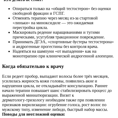
Опираться только на «общий тестостерон» без оценки
свободной фракции и ГСПГ.
Отменять терапию через месяц из‑за стартовой
«линьки» на миноксидиле — это ожидаемая
перестройка цикла.
Маскировать редение наращиваниями и тугими
прическами, усугубляя тракционное повреждение.
Принимать ДГЭА, «спортивные бустеры тестостерона»
и андрогенные прогестины без контроля врача.
Надеяться на шампуни «от выпадения» как на
монотерапию при клинической андрогенной алопеции.
Когда обязательно к врачу
Если редеет пробор, выпадают волосы более трёх месяцев,
усилилась жирность кожи головы, появились акне и
нарушения цикла, не откладывайте консультацию. Раннее
начало терапии повышает шанс стабилизировать процесс до
выраженной миниатюризации. Визит к
дерматологу‑трихологу необходим также при появлении
признаков вирилизации: огрубение голоса, рост волос по
мужскому типу, изменение либидо, быстрый набор массы.
Поводы для неотложной оценки: