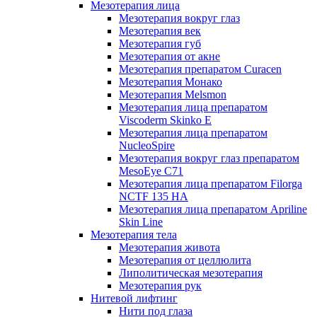
Мезотерапия лица
Мезотерапия вокруг глаз
Мезотерапия век
Мезотерапия губ
Мезотерапия от акне
Мезотерапия препаратом Curacen
Мезотерапия Монако
Мезотерапия Melsmon
Мезотерапия лица препаратом
Viscoderm Skinko E
Мезотерапия лица препаратом
NucleoSpire
Мезотерапия вокруг глаз препаратом
MesoEye С71
Мезотерапия лица препаратом Filorga
NCTF 135 HA
Мезотерапия лица препаратом Apriline
Skin Line
Мезотерапия тела
Мезотерапия живота
Мезотерапия от целлюлита
Липолитическая мезотерапия
Мезотерапия рук
Нитевой лифтинг
Нити под глаза