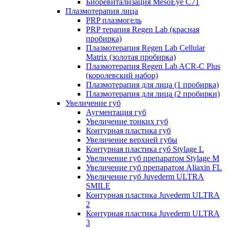
Биоревитализация MesoEye C71
Плазмотерапия лица
PRP плазмогель
PRP терапия Regen Lab (красная
пробирка)
Плазмотерапия Regen Lab Cellular
Matrix (золотая пробирка)
Плазмотерапия Regen Lab ACR-C Plus
(королевский набор)
Плазмотерапия для лица (1 пробирка)
Плазмотерапия для лица (2 пробирки)
Увеличение губ
Аугментация губ
Увеличение тонких губ
Контурная пластика губ
Увеличение верхней губы
Контурная пластика губ Stylage L
Увеличение губ препаратом Stylage M
Увеличение губ препаратом Aliaxin FL
Увеличение губ Juvederm ULTRA
SMILE
Контурная пластика Juvederm ULTRA
2
Контурная пластика Juvederm ULTRA
3