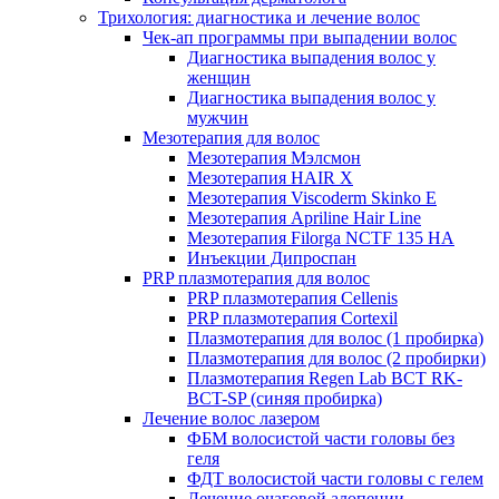
Трихология: диагностика и лечение волос
Чек-ап программы при выпадении волос
Диагностика выпадения волос у
женщин
Диагностика выпадения волос у
мужчин
Мезотерапия для волос
Мезотерапия Мэлсмон
Мезотерапия HAIR X
Мезотерапия Viscoderm Skinko E
Мезотерапия Apriline Hair Line
Мезотерапия Filorga NCTF 135 HA
Инъекции Дипроспан
PRP плазмотерапия для волос
PRP плазмотерапия Cellenis
PRP плазмотерапия Cortexil
Плазмотерапия для волос (1 пробирка)
Плазмотерапия для волос (2 пробирки)
Плазмотерапия Regen Lab BCT RK-
BCT-SP (синяя пробирка)
Лечение волос лазером
ФБМ волосистой части головы без
геля
ФДТ волосистой части головы с гелем
Лечение очаговой алопеции