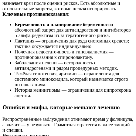
назначает врач после оценки рисков. Есть абсолютные и
относительные запреты, которые нельзя игнорировать.
Ключевые противопоказания:
Беременность и планирование беременности
—
абсолютный запрет для антиандрогенов и ингибиторов
5‑альфа‑редуктазы из‑за тератогенного риска.
Лактация — ограничения для ряда системных средств;
тактика обсуждается индивидуально.
Почечная недостаточность и гиперкалиемия —
противопоказания к спиронолактону.
Заболевания печени — осторожность с
антиандрогенами и рядом процедурных методик.
Тяжёлая гипотензия, аритмии — ограничения для
системного миноксидила, который назначается строго
по показаниям.
История менингиомы — ограничения для ципротерона
ацетата.
Ошибки и мифы, которые мешают лечению
Распространённые заблуждения отнимают время у фолликула,
а значит — у результата. Грамотная стратегия важнее эмоций
и спешки.
Чего делать не стоит: