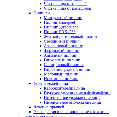
Чистка лица от прыщей
Чистка лица от комедонов
Пилинги
Миндальный пилинг
Пилинг Biorepeel
Пилинг Джесснера
Пилинг PRX-T33
Желтый ретиноловый пилинг
Срединный пилинг
Азелаиновый пилинг
Феруловый пилинг
Алмазный пилинг
Гликолевый пилинг
Салициловый пилинг
Пировиноградный пилинг
Молочный пилинг
Интимный пилинг
Уход за кожей лица
Карбокситерапия лица
Глубокое увлажнение и фейслифтинг
Интенсивное увлажнение лица
Интенсивное омоложение лица
Лечение прыщей
Регенерация и восстановление кожи лица
Лазерная косметология