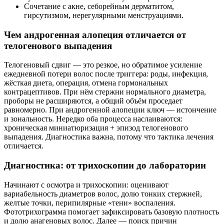
Сочетание с акне, себорейным дерматитом,
гирсутизмом, нерегулярными менструациями.
Чем андрогенная алопеция отличается от
телогенового выпадения
Телогеновый сдвиг — это резкое, но обратимое усиление
ежедневной потери волос после триггера: роды, инфекция,
жёсткая диета, операция, отмена гормональных
контрацептивов. При нём стержни нормального диаметра,
проборы не расширяются, а общий объём проседает
равномерно. При андрогенной алопеции ключ — истончение
и зональность. Нередко оба процесса наслаиваются:
хроническая миниатюризация + эпизод телогенового
выпадения. Диагностика важна, потому что тактика лечения
отличается.
Диагностика: от трихоскопии до лаборатории
Начинают с осмотра и трихоскопии: оценивают
вариабельность диаметров волос, долю тонких стержней,
желтые точки, перипилярные «тени» воспаления.
Фототрихограмма помогает зафиксировать базовую плотность
и долю анагеновых волос. Далее — поиск причин