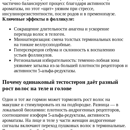
частично балансируют процесс благодаря активности
ароматазы, но этот «щит» уязвим при стрессе,
инсулинорезистентности, после родов и в пременопаузе.
Ключевые эффекты в фолликуле:
Сокращение длительности анагена и ускорение
перехода волос в телоген.
Миниатюризация: смена толстых терминальных волос
на тонкие веллусоподобные.
Гиперсекреция себума и склонность к воспалению
устьев фолликулов.
Региональная избирательность: теменно‑лобная зона
уязвимее затылка из‑за большей плотности рецепторов и
активности 5‑альфа‑редуктазы.
Почему одинаковый тестостерон даёт разный
рост волос на теле и голове
Один и тот же гормон может тормозить рост волос на
макушке и стимулировать их на подбородке. Разница — в
локальной биохимии: плотность андрогенных рецепторов,
соотношение изоформ 5‑альфа‑редуктазы, активность
ароматазы. На лице и теле у части женщин андрогенные
сигналы включают переход пушковых волос в терминальные.