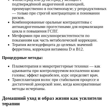
подтверждённой андрогенной алопецией,
преимущественно в постменопаузе; у репродуктивных
— только при строгой контрацепции и понимании
рисков.
Комбинированные оральные контрацептивы с
антиандрогенными прогестинами для нормализации
цикла и повышения ГСПГ.
Метформин при инсулинорезистентности по
показаниям как часть метаболической коррекции.
Терапия железодефицита до целевых значений
ферритина, коррекция витамина D и В12.
Процедурные методы:
Плазмотерапия и микротриггерные техники — как
адъюванты при контролируемом воспалении кожи
головы; эффект вариабелен, курс определяет врач.
Трансплантация волос при стабильном процессе и
достаточной донорской зоне, когда консервативные
методы исчерпаны.
Домашний уход и образ жизни как усилители
терапии