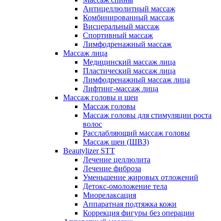
Антицеллюлитный массаж
Комбинированный массаж
Висцеральный массаж
Спортивный массаж
Лимфодренажный массаж
Массаж лица
Медицинский массаж лица
Пластический массаж лица
Лимфодренажный массаж лица
Лифтинг-массаж лица
Массаж головы и шеи
Массаж головы
Массаж головы для стимуляции роста
волос
Расслабляющий массаж головы
Массаж шеи (ШВЗ)
Beautylizer STT
Лечение целлюлита
Лечение фиброза
Уменьшение жировых отложений
Детокс-омоложение тела
Миорелаксация
Аппаратная подтяжка кожи
Коррекция фигуры без операции