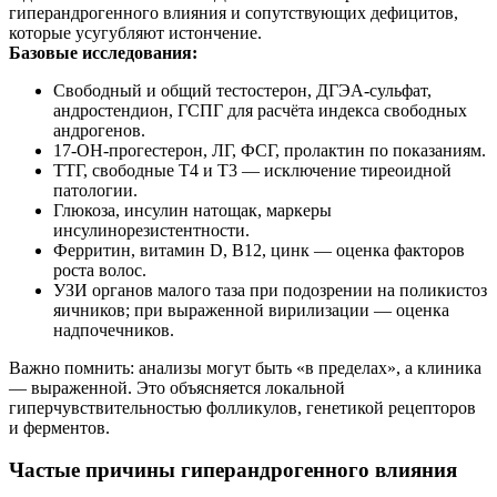
гиперандрогенного влияния и сопутствующих дефицитов,
которые усугубляют истончение.
Базовые исследования:
Свободный и общий тестостерон, ДГЭА‑сульфат,
андростендион, ГСПГ для расчёта индекса свободных
андрогенов.
17‑ОН‑прогестерон, ЛГ, ФСГ, пролактин по показаниям.
ТТГ, свободные Т4 и Т3 — исключение тиреоидной
патологии.
Глюкоза, инсулин натощак, маркеры
инсулинорезистентности.
Ферритин, витамин D, B12, цинк — оценка факторов
роста волос.
УЗИ органов малого таза при подозрении на поликистоз
яичников; при выраженной вирилизации — оценка
надпочечников.
Важно помнить: анализы могут быть «в пределах», а клиника
— выраженной. Это объясняется локальной
гиперчувствительностью фолликулов, генетикой рецепторов
и ферментов.
Частые причины гиперандрогенного влияния