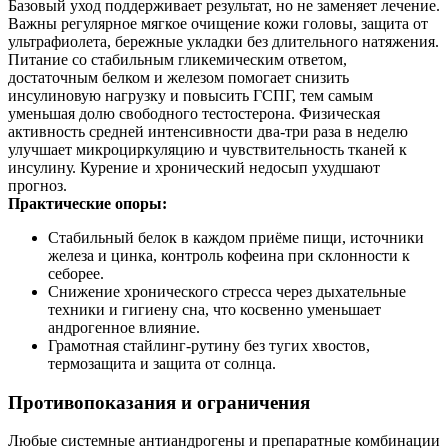
Базовый уход поддерживает результат, но не заменяет лечение.
Важны регулярное мягкое очищение кожи головы, защита от
ультрафиолета, бережные укладки без длительного натяжения.
Питание со стабильным гликемическим ответом,
достаточным белком и железом помогает снизить
инсулиновую нагрузку и повысить ГСПГ, тем самым
уменьшая долю свободного тестостерона. Физическая
активность средней интенсивности два‑три раза в неделю
улучшает микроциркуляцию и чувствительность тканей к
инсулину. Курение и хронический недосып ухудшают
прогноз.
Практические опоры:
Стабильный белок в каждом приёме пищи, источники
железа и цинка, контроль кофеина при склонности к
себорее.
Снижение хронического стресса через дыхательные
техники и гигиену сна, что косвенно уменьшает
андрогенное влияние.
Грамотная стайлинг‑рутину без тугих хвостов,
термозащита и защита от солнца.
Противопоказания и ограничения
Любые системные антиандрогены и препаратные комбинации