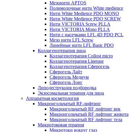
Мезонити APTOS
Полимолочные нити White medience
Нити White Medience PDO MONO
Нити White Medience PDO SCREW
Нити VICTORIA Screw PLLA
Нити VICTORIA Mono PLLA
Нити с насечками LFL 4D PDO PCL
Мезо нити LFL Screw
Линейные нити LFL Basic PDO
Коллагенотерапия лица
Коллагенотерапия Collost micro
Коллагенотерапия Linerase
Коллагенотерапия Сферогель
Сферогель Лайт
Сферогель Медиум
Сферогель Лонг
Липодеструкция подбородка
Экзосомальная терапия для лица
Аппаратная косметология
Микроигольчатый RF-лифтинг
Микроигольчатый RF лифтинг век
Микроигольчатый RF лифтинг живота
Микроигольчатый RF лифтинг тела
Микротоковая терапия
Микротоки вокруг глаз