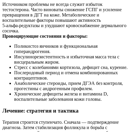
Источником проблемы не всегда служит избыток
тестостерона. Часто виноваты снижение ГСПГ и усиление
превращения в ДГТ на коже. Метаболические и
воспалительные факторы повышают активность
5‑альфа‑редуктазы и ухудшают кровоснабжение дермального
сосочка.
Провоцирующие состояния и факторы:
Поликистоз яичников и функциональная
гиперандрогения.
Инсулинорезистентность и избыточная масса тела с
висцеральным жиром.
Стресс с колебаниями кортизола, дефицит сна, курение.
Послеродовый период и отмена комбинированных
контрацептивов.
Анаболические стероиды, прием ДГЭА без контроля,
прогестины с андрогенным профилем.
Хронические дефициты железа и витамина D,
воспалительные заболевания кожи головы.
Лечение: стратегия и тактика
Терапия строится ступенчато. Сначала — подтверждение
диагноза. Затем стабилизация фолликула и борьба с