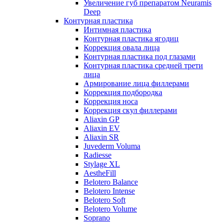
Увеличение губ препаратом Neuramis
Deep
Контурная пластика
Интимная пластика
Контурная пластика ягодиц
Коррекция овала лица
Контурная пластика под глазами
Контурная пластика средней трети
лица
Армирование лица филлерами
Коррекция подбородка
Коррекция носа
Коррекция скул филлерами
Aliaxin GP
Aliaxin EV
Aliaxin SR
Juvederm Voluma
Radiesse
Stylage XL
AestheFill
Belotero Balance
Belotero Intense
Belotero Soft
Belotero Volume
Soprano