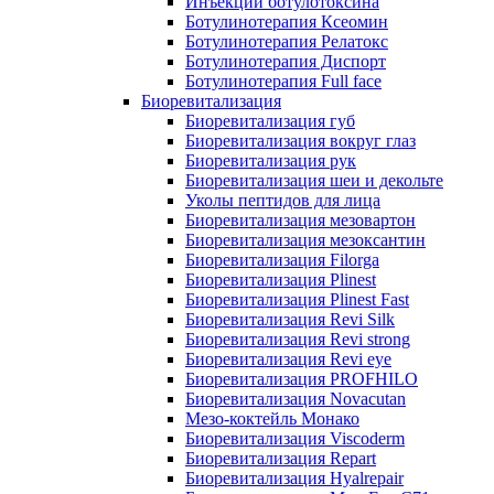
Инъекции ботулотоксина
Ботулинотерапия Ксеомин
Ботулинотерапия Релатокс
Ботулинотерапия Диспорт
Ботулинотерапия Full face
Биоревитализация
Биоревитализация губ
Биоревитализация вокруг глаз
Биоревитализация рук
Биоревитализация шеи и декольте
Уколы пептидов для лица
Биоревитализация мезовартон
Биоревитализация мезоксантин
Биоревитализация Filorga
Биоревитализация Plinest
Биоревитализация Plinest Fast
Биоревитализация Revi Silk
Биоревитализация Revi strong
Биоревитализация Revi eye
Биоревитализация PROFHILO
Биоревитализация Novacutan
Мезо-коктейль Монако
Биоревитализация Viscoderm
Биоревитализация Repart
Биоревитализация Hyalrepair