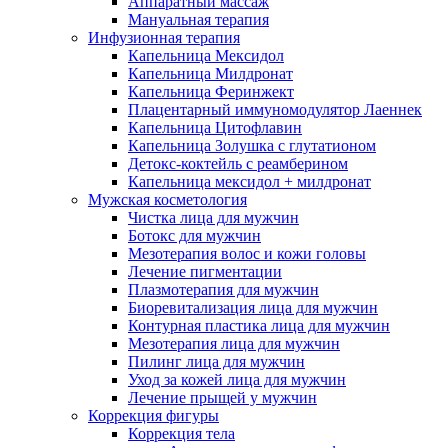
Аппаратный массаж
Мануальная терапия
Инфузионная терапия
Капельница Мексидол
Капельница Милдронат
Капельница Феринжект
Плацентарный иммуномодулятор Лаеннек
Капельница Цитофлавин
Капельница Золушка с глутатионом
Детокс-коктейль с реамберином
Капельница мексидол + милдронат
Мужская косметология
Чистка лица для мужчин
Ботокс для мужчин
Мезотерапия волос и кожи головы
Лечение пигментации
Плазмотерапия для мужчин
Биоревитализация лица для мужчин
Контурная пластика лица для мужчин
Мезотерапия лица для мужчин
Пилинг лица для мужчин
Уход за кожей лица для мужчин
Лечение прыщей у мужчин
Коррекция фигуры
Коррекция тела