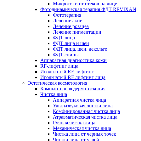
Микротоки от отеков на лице
Фотодинамическая терапия ФДТ REVIXAN
Фототерапия
Лечение акне
Лечение розацеа
Лечение пигментации
ФДТ лица
ФДТ лица и шеи
ФДТ лица, шеи, декольте
ФДТ спины
Аппаратная диагностика кожи
RF-лифтинг лица
Игольчатый RF лифтинг
Игольчатый RF лифтинг лица
Эстетическая косметология
Компьютерная дерматоскопия
Чистка лица
Аппаратная чистка лица
Ультразвуковая чистка лица
Комбинированная чистка лица
Атравматическая чистка лица
Ручная чистка лица
Механическая чистка лица
Чистка лица от черных точек
Чистка лица от угрей