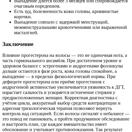
Выпадение длится более 3 месяцев или сопровождается
очаговым поредением.
Есть зуд, болезненность кожи головы, кровянистые
корочки.
Выпадение совпало с задержкой менструаций,
межменструальными кровотечениями или выраженной
масталгией.
Заключение
Влияние прогестерона на волосы — это не одиночная нота, а
часть гормонального ансамбля. При достаточном уровне и
здоровом балансе с эстрогенами и андрогенами фолликулы
дольше остаются в фазе роста, кожа головы спокойнее, а
выпадение — в пределах физиологической нормы. При
дефиците прогестерона или приёме прогестинов с
андрогенной активностью увеличивается уязвимость к ДГТ,
нарастает сальность и ускоряется истончение стержня у
предрасположенных женщин. Корректная диагностика с
учётом цикла, аккуратный выбор средств контрацепции и
адресная трихологическая терапия позволяют вернуть
контроль над ситуацией. Если волосы сигналят о небалансе —
это повод не паниковать, а пройти продуманное обследование
и выстроить план, где каждое вмешательство имеет
обоснование и учитывает противопоказания. Так результат