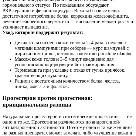
гормонального статуса. По показаниям обсуждают
PRP‑терапию и физиопроцедуры. Важны базовые вещи:
достаточное потребление белка, коррекция железодефицита,
лечение себорейного дерматита — воспаление мешает росту и
усиливает выпадение.
Уход, который поддержит результат:
Деликатная гигиена кожи головы 2–4 раза в неделю с
мягкими шампунями; при себорее — курс шампуней с
пиритионом цинка, кетоконазолом или piroctone olamine.
Массаж кожи головы 3–5 минут ежедневно для
усиления микроциркуляции без травмирования.
Термозащита при укладке и отказ от тугих причёсок,
травмирующих луковицу.
Рацион с достаточным количеством белка, железа,
цинка, омега‑3 и фолатов.
Прогестерон против прогестинов:
принципиальная разница
Натуральный прогестерон и синтетические прогестины — не
одно и то же. Прогестины различаются по андрогенной/
антиандрогенной активности. Поэтому одна и та же женщина
на разных препаратах может замечать либо улучшение кожи и