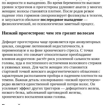
по жирности и выпадению. Во время беременности высокие
уровни эстрогенов и прогестерона удлиняют анаген у многих
женщин: волосы становятся плотнее. После родов резкое
падение этих гормонов синхронизирует фолликулы в телоген,
и запускается обильное
послеродовое выпадение
—
физиологический, но психологически заметный процесс.
Низкий прогестерон: чем это грозит волосам
Дефицит прогестерона чаще проявляется при ановуляторных
циклах, синдроме лютеиновой недостаточности, в
перименопаузе и на фоне хронического стресса. С точки
зрения волос это означает относительное преобладание
влияния андрогенов: растёт риск усиленной сальности кожи
головы, зуда и постепенного истончения волосяного стержня
в уязвимых зонах. Для части женщин это становится
стартовой точкой женского андрогенетического облысения с
характерным расползанием пробора и падением плотности на
темени. Важная деталь: изолированно «низкий прогестерон»
редко является единственной причиной потери волос. Он
усиливает эффект других триггеров — дефицитного железа,
низкого белка, заболеваний щитовидной железы,
хронического воспаления кожи головы.