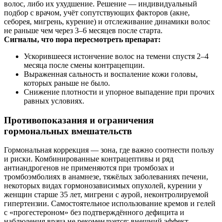
волос, либо их ухудшение. Решение — индивидуальный
подбор с врачом, учёт сопутствующих факторов (акне,
себорея, мигрень, курение) и отслеживание динамики волос
не раньше чем через 3–6 месяцев после старта.
Сигналы, что пора пересмотреть препарат:
Ускорившееся истончение волос на темени спустя 2–4
месяца после смены контрацепции.
Выраженная сальность и воспаление кожи головы,
которых раньше не было.
Снижение плотности и упорное выпадение при прочих
равных условиях.
Противопоказания и ограничения
гормональных вмешательств
Гормональная коррекция — зона, где важно соотнести пользу
и риски. Комбинированные контрацептивы и ряд
антиандрогенов не применяются при тромбозах и
тромбоэмболиях в анамнезе, тяжёлых заболеваниях печени,
некоторых видах гормонозависимых опухолей, курении у
женщин старше 35 лет, мигрени с аурой, неконтролируемой
гипертензии. Самостоятельное использование кремов и гелей
с «прогестероном» без подтверждённого дефицита и
наблюдения врача не рекомендуется: внешний эффект