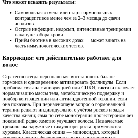
Что может исказить результаты:
Самовольная отмена или старт гормональных
контрацептивов менее чем за 2–3 месяца до сдачи
анализов.
Острые инфекции, недосып, интенсивные тренировки
накануне забора крови.
Приём биотина в высоких дозах — может влиять на
часть иммунологических тестов.
Коррекция: что действительно работает для
волос
Стратегия всегда персональная: восстановить баланс
гормонов и одновременно активировать фолликулы. Если
проблема связана с ановуляцией или СПКЯ, тактика включает
нормализацию массы тела, метаболическую поддержку и
подбор контрацепции или антиандрогенной терапии, если
она показана. При перименопаузе вопрос о гормональной
терапии решают индивидуально, с учётом рисков и задач
качества жизни; сама по себе монотерапия прогестероном без
показаний редко заметно улучшает волосы. Назначаемые
трихологом наружные стимуляторы роста применяются
курсами. Классическая опция — миноксидил, который
ускоряет переход фолликулов в анаген независимо от