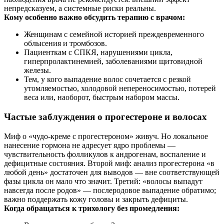
непредсказуем, а системные риски реальны.
Кому особенно важно обсудить терапию с врачом:
Женщинам с семейной историей преждевременного
облысения и тромбозов.
Пациенткам с СПКЯ, нарушениями цикла,
гиперпролактинемией, заболеваниями щитовидной
железы.
Тем, у кого выпадение волос сочетается с резкой
утомляемостью, холодовой непереносимостью, потерей
веса или, наоборот, быстрым набором массы.
Частые заблуждения о прогестероне и волосах
Миф о «чудо‑креме с прогестероном» живуч. Но локальное
нанесение гормона не адресует ядро проблемы —
чувствительность фолликулов к андрогенам, воспаление и
дефицитные состояния. Второй миф: анализ прогестерона «в
любой день» достаточен для выводов — вне соответствующей
фазы цикла он мало что значит. Третий: «волосы выпадут
навсегда после родов» — послеродовое выпадение обратимо;
важно поддержать кожу головы и закрыть дефициты.
Когда обращаться к трихологу без промедления: