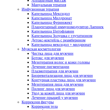
Аппаратный массаж
Мануальная терапия
Инфузионная терапия
Капельница Мексидол
Капельница Милдронат
Капельница Феринжект
Плацентарный иммуномодулятор Лаеннек
Капельница Цитофлавин
Капельница Золушка с глутатионом
Детокс-коктейль с реамберином
Капельница мексидол + милдронат
Мужская косметология
Чистка лица для мужчин
Ботокс для мужчин
Мезотерапия волос и кожи головы
Лечение пигментации
Плазмотерапия для мужчин
Биоревитализация лица для мужчин
Контурная пластика лица для мужчин
Мезотерапия лица для мужчин
Пилинг лица для мужчин
Уход за кожей лица для мужчин
Лечение прыщей у мужчин
Коррекция фигуры
Коррекция тела