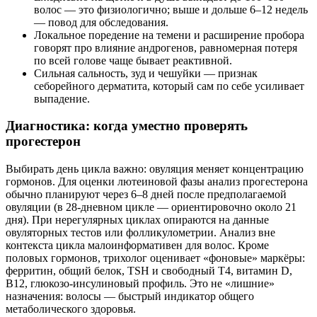
волос — это физиологично; выше и дольше 6–12 недель
— повод для обследования.
Локальное поредение на темени и расширение пробора
говорят про влияние андрогенов, равномерная потеря
по всей голове чаще бывает реактивной.
Сильная сальность, зуд и чешуйки — признак
себорейного дерматита, который сам по себе усиливает
выпадение.
Диагностика: когда уместно проверять
прогестерон
Выбирать день цикла важно: овуляция меняет концентрацию
гормонов. Для оценки лютеиновой фазы анализ прогестерона
обычно планируют через 6–8 дней после предполагаемой
овуляции (в 28‑дневном цикле — ориентировочно около 21
дня). При нерегулярных циклах опираются на данные
овуляторных тестов или фолликулометрии. Анализ вне
контекста цикла малоинформативен для волос. Кроме
половых гормонов, трихолог оценивает «фоновые» маркёры:
ферритин, общий белок, TSH и свободный T4, витамин D,
B12, глюкозо‑инсулиновый профиль. Это не «лишние»
назначения: волосы — быстрый индикатор общего
метаболического здоровья.