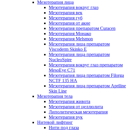
Мезотерапия лица
Мезотерапия вокруг глаз
Мезотерапия век
Мезотерапия губ
Мезотерапия от акне
Мезотерапия препаратом Curacen
Мезотерапия Монако
Мезотерапия Melsmon
Мезотерапия лица препаратом
Viscoderm Skinko E
Мезотерапия лица препаратом
NucleoSpire
Мезотерапия вокруг глаз препаратом
MesoEye С71
Мезотерапия лица препаратом Filorga
NCTF 135 HA
Мезотерапия лица препаратом Apriline
Skin Line
Мезотерапия тела
Мезотерапия живота
Мезотерапия от целлюлита
Липолитическая мезотерапия
Мезотерапия рук
Нитевой лифтинг
Нити под глаза