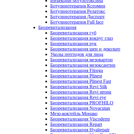
Инъекции ботулотоксина
Ботулинотерапия Ксеомин
Ботулинотерапия Релатокс
Ботулинотерапия Диспорт
Ботулинотерапия Full face
Биоревитализация
Биоревитализация губ
Биоревитализация вокруг глаз
Биоревитализация рук
Биоревитализация шеи и декольте
Уколы пептидов для лица
Биоревитализация мезовартон
Биоревитализация мезоксантин
Биоревитализация Filorga
Биоревитализация Plinest
Биоревитализация Plinest Fast
Биоревитализация Revi Silk
Биоревитализация Revi strong
Биоревитализация Revi eye
Биоревитализация PROFHILO
Биоревитализация Novacutan
Мезо-коктейль Монако
Биоревитализация Viscoderm
Биоревитализация Repart
Биоревитализация Hyalrepair