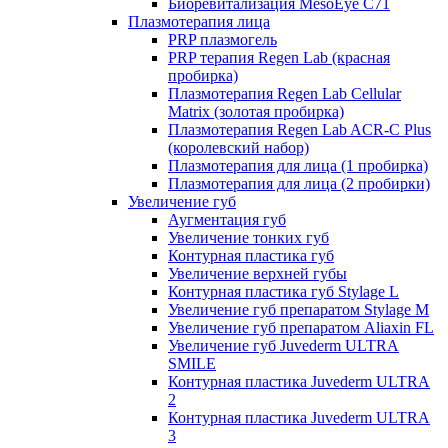
Биоревитализация MesoEye C71
Плазмотерапия лица
PRP плазмогель
PRP терапия Regen Lab (красная
пробирка)
Плазмотерапия Regen Lab Cellular
Matrix (золотая пробирка)
Плазмотерапия Regen Lab ACR-C Plus
(королевский набор)
Плазмотерапия для лица (1 пробирка)
Плазмотерапия для лица (2 пробирки)
Увеличение губ
Аугментация губ
Увеличение тонких губ
Контурная пластика губ
Увеличение верхней губы
Контурная пластика губ Stylage L
Увеличение губ препаратом Stylage M
Увеличение губ препаратом Aliaxin FL
Увеличение губ Juvederm ULTRA
SMILE
Контурная пластика Juvederm ULTRA
2
Контурная пластика Juvederm ULTRA
3