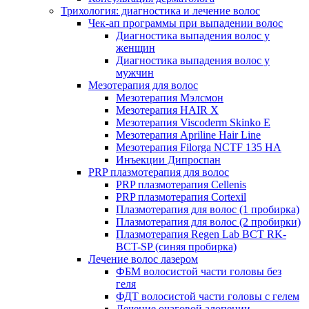
Трихология: диагностика и лечение волос
Чек-ап программы при выпадении волос
Диагностика выпадения волос у
женщин
Диагностика выпадения волос у
мужчин
Мезотерапия для волос
Мезотерапия Мэлсмон
Мезотерапия HAIR X
Мезотерапия Viscoderm Skinko E
Мезотерапия Apriline Hair Line
Мезотерапия Filorga NCTF 135 HA
Инъекции Дипроспан
PRP плазмотерапия для волос
PRP плазмотерапия Cellenis
PRP плазмотерапия Cortexil
Плазмотерапия для волос (1 пробирка)
Плазмотерапия для волос (2 пробирки)
Плазмотерапия Regen Lab BCT RK-
BCT-SP (синяя пробирка)
Лечение волос лазером
ФБМ волосистой части головы без
геля
ФДТ волосистой части головы с гелем
Лечение очаговой алопеции