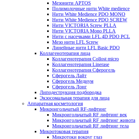
Мезонити APTOS
Полимолочные нити White medience
Нити White Medience PDO MONO
Нити White Medience PDO SCREW
Нити VICTORIA Screw PLLA
Нити VICTORIA Mono PLLA
Нити с насечками LFL 4D PDO PCL
Мезо нити LFL Screw
Линейные нити LFL Basic PDO
Коллагенотерапия лица
Коллагенотерапия Collost micro
Коллагенотерапия Linerase
Коллагенотерапия Сферогель
Сферогель Лайт
Сферогель Медиум
Сферогель Лонг
Липодеструкция подбородка
Экзосомальная терапия для лица
Аппаратная косметология
Микроигольчатый RF-лифтинг
Микроигольчатый RF лифтинг век
Микроигольчатый RF лифтинг живота
Микроигольчатый RF лифтинг тела
Микротоковая терапия
Микротоки вокруг глаз