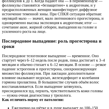
фолликулов к ДГТ. Когда падают оба — в перименопаузе —
фолликулы становятся «беззащитнее» к андрогенам, и у
предрасположенных женщин манифестирует диффузное
истончение теменной зоны. При СПКЯ ситуация обратная:
овуляций мало — значит, мало лютеинового прогестерона, и
одновременно высока экспозиция к андрогенам; итог —
сочетание акне, жирной себореи, выпадения на голове и
усиленного роста на лице.
Послеродовое выпадение: роль прогестерона и
сроки
Послеродовое телогеновое выпадение — временное. Оно
стартует через 6–12 недель после родов, пика достигает к 3–4
месяцам и обычно стихает к 6–12 месяцам. В основе — резкое
падение эстрогенов и прогестерона, синхронизирующее
множество фолликулов. При лактации дополнительное
влияние оказывают недосып, железодефицит и колебания
гормона пролактина. В большинстве случаев объём волос
восстанавливается. Если выпадение затянулось,
присоединился зуд, перхоть, чувствительность кожи головы
— нужна очная диагностика у трихолога.
Как отличить норму от патологии:
Ежедневно на щётке и в душе выпадает до 100–150