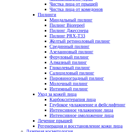
Чистка лица от прыщей
Чистка лица от комедонов
Пилинги
Миндальный пилинг
Пилинг Biorepeel
Пилинг Джесснера
Пилинг PRX-T33
Желтый ретиноловый пилинг
Срединный пилинг
Азелаиновый пилинг
Феруловый пилинг
Алмазный пилинг
Гликолевый пилинг
Салициловый пилинг
Пировиноградный пилинг
Молочный пилинг
Интимный пилинг
Уход за кожей лица
Карбокситерапия лица
Глубокое увлажнение и фейслифтинг
Интенсивное увлажнение лица
Интенсивное омоложение лица
Лечение прыщей
Регенерация и восстановление кожи лица
Лазерная косметология