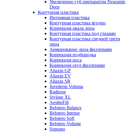
Увеличение губ препаратом Neuramis
Deep
Контурная пластика
Интимная пластика
Контурная пластика ягодиц
Коррекция овала лица
Контурная пластика под глазами
Контурная пластика средней трети
лица
Армирование лица филлерами
Коррекция подбородка
Коррекция носа
Коррекция скул филлерами
Aliaxin GP
Aliaxin EV
Aliaxin SR
Juvederm Voluma
Radiesse
Stylage XL
AestheFill
Belotero Balance
Belotero Intense
Belotero Soft
Belotero Volume
Soprano