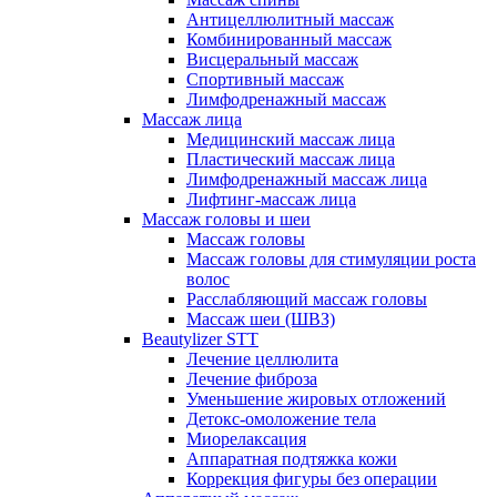
Антицеллюлитный массаж
Комбинированный массаж
Висцеральный массаж
Спортивный массаж
Лимфодренажный массаж
Массаж лица
Медицинский массаж лица
Пластический массаж лица
Лимфодренажный массаж лица
Лифтинг-массаж лица
Массаж головы и шеи
Массаж головы
Массаж головы для стимуляции роста
волос
Расслабляющий массаж головы
Массаж шеи (ШВЗ)
Beautylizer STT
Лечение целлюлита
Лечение фиброза
Уменьшение жировых отложений
Детокс-омоложение тела
Миорелаксация
Аппаратная подтяжка кожи
Коррекция фигуры без операции