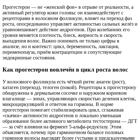
Прогестерон — не «женский фон» в отрыве от реальности, а
активный регулятор кожи головы: он взаимодействует с
рецепторами в волосяном фолликуле, влияет на переход фаз
роста, опосредованно управляет активностью сальных желёз и
уравновешивает действие андрогенов. При колебаниях его
уровня меняется плотность, блеск, жирность и скорость
выпадения волос. Важно понимать не только цифры в
анализе, но и контекст: цикл, беременность, лактация,
перименопауза, приём контрацепции и сопутствующие
эндокринные состояния.
Как прогестерон вовлечён в цикл роста волос
У волосяного фолликула есть чёткий ритм: анаген (рост),
катаген (переход), телоген (покой). Рецепторы к прогестерону
обнаружены в дермальном сосочке и наружном корневом
влагалище — зонах, управляющих скоростью деления клеток,
микроциркуляцией и ответом на гормоны. В норме
прогестерон помогает стабилизировать цикл, сглаживая
«скачки» активности андрогенов и локально уменьшая
образование более активного метаболита тестостерона — ДГТ
— за счёт влияния на фермент 5‑альфа‑редуктазу. Этим
объясняется, почему при гармоничном балансе половых
гормонов волосы выглядят более густыми и предсказуемыми