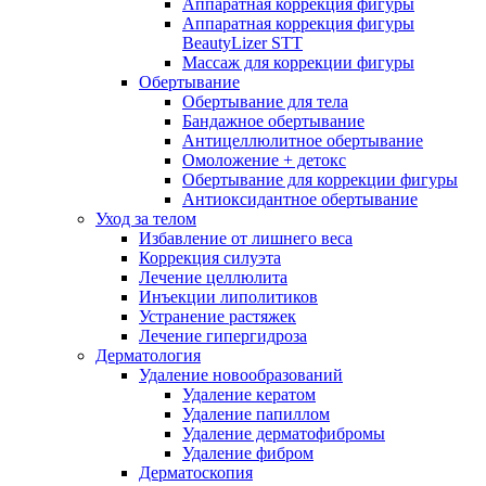
Аппаратная коррекция фигуры
Аппаратная коррекция фигуры
BeautyLizer STT
Массаж для коррекции фигуры
Обертывание
Обертывание для тела
Бандажное обертывание
Антицеллюлитное обертывание
Омоложение + детокс
Обертывание для коррекции фигуры
Антиоксидантное обертывание
Уход за телом
Избавление от лишнего веса
Коррекция силуэта
Лечение целлюлита
Инъекции липолитиков
Устранение растяжек
Лечение гипергидроза
Дерматология
Удаление новообразований
Удаление кератом
Удаление папиллом
Удаление дерматофибромы
Удаление фибром
Дерматоскопия