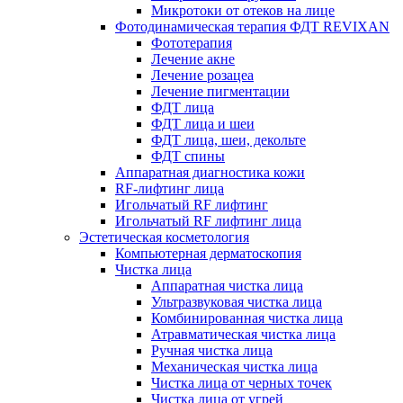
Микротоки от отеков на лице
Фотодинамическая терапия ФДТ REVIXAN
Фототерапия
Лечение акне
Лечение розацеа
Лечение пигментации
ФДТ лица
ФДТ лица и шеи
ФДТ лица, шеи, декольте
ФДТ спины
Аппаратная диагностика кожи
RF-лифтинг лица
Игольчатый RF лифтинг
Игольчатый RF лифтинг лица
Эстетическая косметология
Компьютерная дерматоскопия
Чистка лица
Аппаратная чистка лица
Ультразвуковая чистка лица
Комбинированная чистка лица
Атравматическая чистка лица
Ручная чистка лица
Механическая чистка лица
Чистка лица от черных точек
Чистка лица от угрей