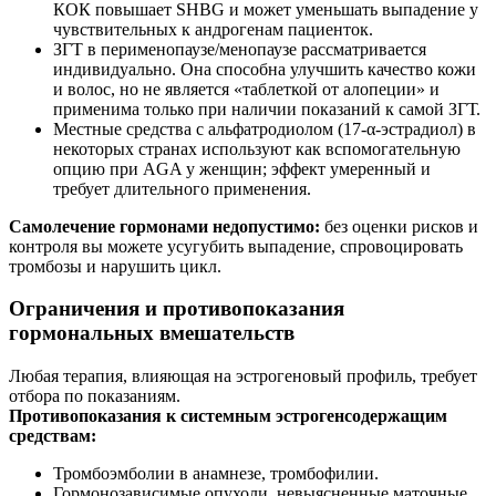
КОК повышает SHBG и может уменьшать выпадение у
чувствительных к андрогенам пациенток.
ЗГТ в перименопаузе/менопаузе рассматривается
индивидуально. Она способна улучшить качество кожи
и волос, но не является «таблеткой от алопеции» и
применима только при наличии показаний к самой ЗГТ.
Местные средства с альфатродиолом (17‑α‑эстрадиол) в
некоторых странах используют как вспомогательную
опцию при AGA у женщин; эффект умеренный и
требует длительного применения.
Самолечение гормонами недопустимо:
без оценки рисков и
контроля вы можете усугубить выпадение, спровоцировать
тромбозы и нарушить цикл.
Ограничения и противопоказания
гормональных вмешательств
Любая терапия, влияющая на эстрогеновый профиль, требует
отбора по показаниям.
Противопоказания к системным эстрогенсодержащим
средствам:
Тромбоэмболии в анамнезе, тромбофилии.
Гормонозависимые опухоли, невыясненные маточные