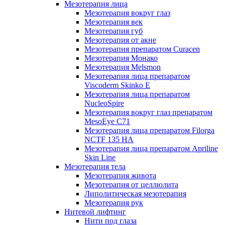
Мезотерапия лица
Мезотерапия вокруг глаз
Мезотерапия век
Мезотерапия губ
Мезотерапия от акне
Мезотерапия препаратом Curacen
Мезотерапия Монако
Мезотерапия Melsmon
Мезотерапия лица препаратом
Viscoderm Skinko E
Мезотерапия лица препаратом
NucleoSpire
Мезотерапия вокруг глаз препаратом
MesoEye С71
Мезотерапия лица препаратом Filorga
NCTF 135 HA
Мезотерапия лица препаратом Apriline
Skin Line
Мезотерапия тела
Мезотерапия живота
Мезотерапия от целлюлита
Липолитическая мезотерапия
Мезотерапия рук
Нитевой лифтинг
Нити под глаза