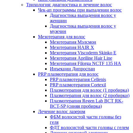
Трихология: диагностика и лечение волос
Чек-ап программы при выпадении волос
Диагностика выпадения волос у
женщин
Диагностика выпадения волос у
мужчин
Мезотерапия для волос
Мезотерапия Мэлсмон
Мезотерапия HAIR X
Мезотерапия Viscoderm Skinko E
Мезотерапия Apriline Hair Line
Мезотерапия Filorga NCTF 135 HA
Инъекции Дипроспан
PRP плазмотерапия для волос
PRP плазмотерапия Cellenis
PRP плазмотерапия Cortexil
Плазмотерапия для волос (1 пробирка)
Плазмотерапия для волос (2 пробирки)
Плазмотерапия Regen Lab BCT RK-
BCT-SP (синяя пробирка)
Лечение волос лазером
ФБМ волосистой части головы без
геля
ФДТ волосистой части головы с гелем
Лечение очаговой алопеции