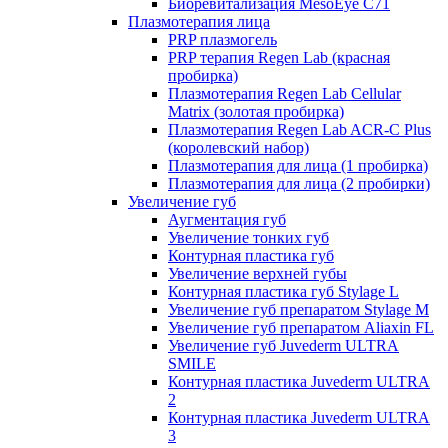
Биоревитализация MesoEye C71
Плазмотерапия лица
PRP плазмогель
PRP терапия Regen Lab (красная
пробирка)
Плазмотерапия Regen Lab Cellular
Matrix (золотая пробирка)
Плазмотерапия Regen Lab ACR-C Plus
(королевский набор)
Плазмотерапия для лица (1 пробирка)
Плазмотерапия для лица (2 пробирки)
Увеличение губ
Аугментация губ
Увеличение тонких губ
Контурная пластика губ
Увеличение верхней губы
Контурная пластика губ Stylage L
Увеличение губ препаратом Stylage M
Увеличение губ препаратом Aliaxin FL
Увеличение губ Juvederm ULTRA
SMILE
Контурная пластика Juvederm ULTRA
2
Контурная пластика Juvederm ULTRA
3