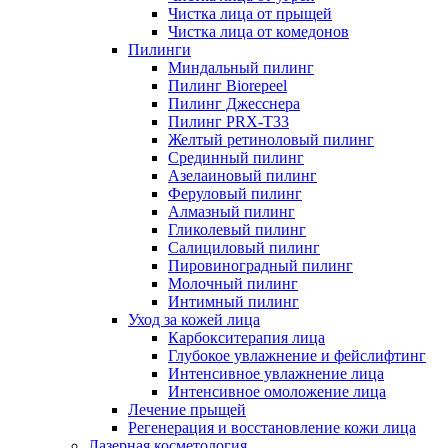
Чистка лица от прыщей
Чистка лица от комедонов
Пилинги
Миндальный пилинг
Пилинг Biorepeel
Пилинг Джесснера
Пилинг PRX-T33
Желтый ретиноловый пилинг
Срединный пилинг
Азелаиновый пилинг
Феруловый пилинг
Алмазный пилинг
Гликолевый пилинг
Салициловый пилинг
Пировиноградный пилинг
Молочный пилинг
Интимный пилинг
Уход за кожей лица
Карбокситерапия лица
Глубокое увлажнение и фейслифтинг
Интенсивное увлажнение лица
Интенсивное омоложение лица
Лечение прыщей
Регенерация и восстановление кожи лица
Лазерная косметология