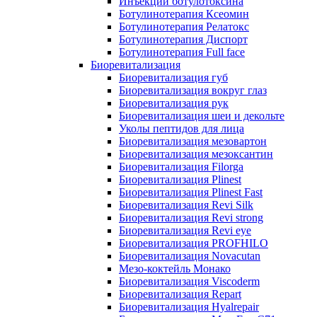
Инъекции ботулотоксина
Ботулинотерапия Ксеомин
Ботулинотерапия Релатокс
Ботулинотерапия Диспорт
Ботулинотерапия Full face
Биоревитализация
Биоревитализация губ
Биоревитализация вокруг глаз
Биоревитализация рук
Биоревитализация шеи и декольте
Уколы пептидов для лица
Биоревитализация мезовартон
Биоревитализация мезоксантин
Биоревитализация Filorga
Биоревитализация Plinest
Биоревитализация Plinest Fast
Биоревитализация Revi Silk
Биоревитализация Revi strong
Биоревитализация Revi eye
Биоревитализация PROFHILO
Биоревитализация Novacutan
Мезо-коктейль Монако
Биоревитализация Viscoderm
Биоревитализация Repart
Биоревитализация Hyalrepair