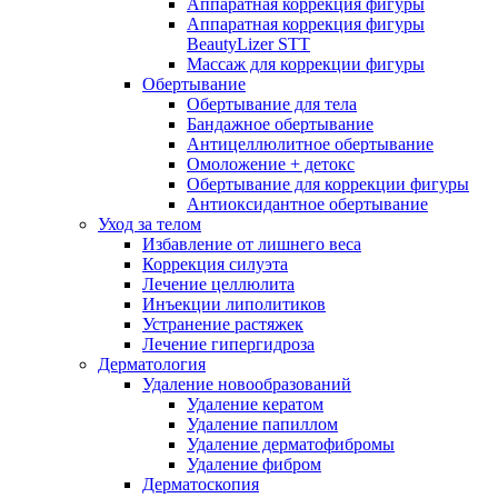
Аппаратная коррекция фигуры
Аппаратная коррекция фигуры
BeautyLizer STT
Массаж для коррекции фигуры
Обертывание
Обертывание для тела
Бандажное обертывание
Антицеллюлитное обертывание
Омоложение + детокс
Обертывание для коррекции фигуры
Антиоксидантное обертывание
Уход за телом
Избавление от лишнего веса
Коррекция силуэта
Лечение целлюлита
Инъекции липолитиков
Устранение растяжек
Лечение гипергидроза
Дерматология
Удаление новообразований
Удаление кератом
Удаление папиллом
Удаление дерматофибромы
Удаление фибром
Дерматоскопия