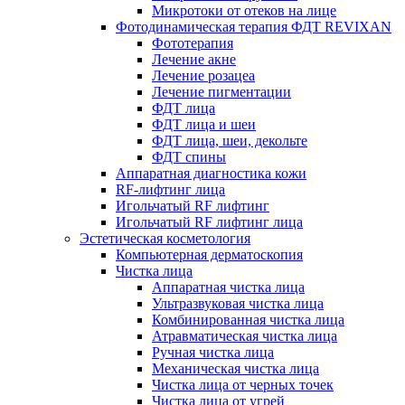
Микротоки от отеков на лице
Фотодинамическая терапия ФДТ REVIXAN
Фототерапия
Лечение акне
Лечение розацеа
Лечение пигментации
ФДТ лица
ФДТ лица и шеи
ФДТ лица, шеи, декольте
ФДТ спины
Аппаратная диагностика кожи
RF-лифтинг лица
Игольчатый RF лифтинг
Игольчатый RF лифтинг лица
Эстетическая косметология
Компьютерная дерматоскопия
Чистка лица
Аппаратная чистка лица
Ультразвуковая чистка лица
Комбинированная чистка лица
Атравматическая чистка лица
Ручная чистка лица
Механическая чистка лица
Чистка лица от черных точек
Чистка лица от угрей