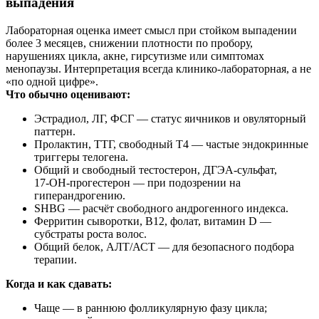
выпадения
Лабораторная оценка имеет смысл при стойком выпадении
более 3 месяцев, снижении плотности по пробору,
нарушениях цикла, акне, гирсутизме или симптомах
менопаузы. Интерпретация всегда клинико-лабораторная, а не
«по одной цифре».
Что обычно оценивают:
Эстрадиол, ЛГ, ФСГ — статус яичников и овуляторный
паттерн.
Пролактин, ТТГ, свободный Т4 — частые эндокринные
триггеры телогена.
Общий и свободный тестостерон, ДГЭА‑сульфат,
17‑ОН‑прогестерон — при подозрении на
гиперандрогению.
SHBG — расчёт свободного андрогенного индекса.
Ферритин сыворотки, В12, фолат, витамин D —
субстраты роста волос.
Общий белок, АЛТ/АСТ — для безопасного подбора
терапии.
Когда и как сдавать:
Чаще — в раннюю фолликулярную фазу цикла;