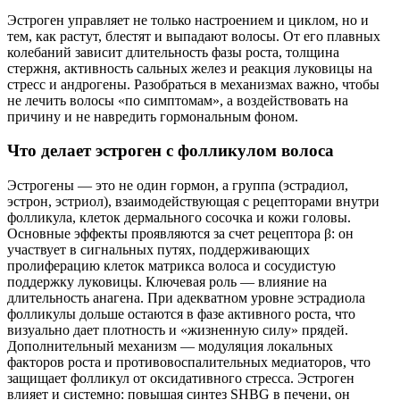
Эстроген управляет не только настроением и циклом, но и
тем, как растут, блестят и выпадают волосы. От его плавных
колебаний зависит длительность фазы роста, толщина
стержня, активность сальных желез и реакция луковицы на
стресс и андрогены. Разобраться в механизмах важно, чтобы
не лечить волосы «по симптомам», а воздействовать на
причину и не навредить гормональным фоном.
Что делает эстроген с фолликулом волоса
Эстрогены — это не один гормон, а группа (эстрадиол,
эстрон, эстриол), взаимодействующая с рецепторами внутри
фолликула, клеток дермального сосочка и кожи головы.
Основные эффекты проявляются за счет рецептора β: он
участвует в сигнальных путях, поддерживающих
пролиферацию клеток матрикса волоса и сосудистую
поддержку луковицы. Ключевая роль — влияние на
длительность анагена. При адекватном уровне эстрадиола
фолликулы дольше остаются в фазе активного роста, что
визуально дает плотность и «жизненную силу» прядей.
Дополнительный механизм — модуляция локальных
факторов роста и противовоспалительных медиаторов, что
защищает фолликул от оксидативного стресса. Эстроген
влияет и системно: повышая синтез SHBG в печени, он