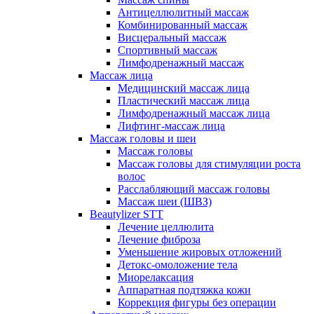
Антицеллюлитный массаж
Комбинированный массаж
Висцеральный массаж
Спортивный массаж
Лимфодренажный массаж
Массаж лица
Медицинский массаж лица
Пластический массаж лица
Лимфодренажный массаж лица
Лифтинг-массаж лица
Массаж головы и шеи
Массаж головы
Массаж головы для стимуляции роста
волос
Расслабляющий массаж головы
Массаж шеи (ШВЗ)
Beautylizer STT
Лечение целлюлита
Лечение фиброза
Уменьшение жировых отложений
Детокс-омоложение тела
Миорелаксация
Аппаратная подтяжка кожи
Коррекция фигуры без операции