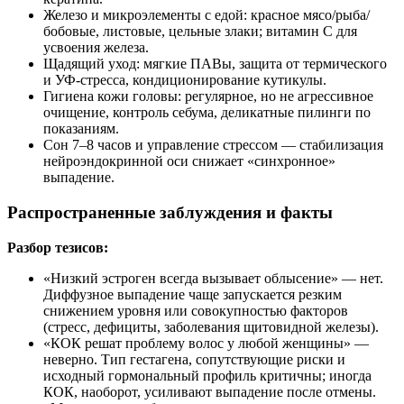
Железо и микроэлементы с едой: красное мясо/рыба/
бобовые, листовые, цельные злаки; витамин C для
усвоения железа.
Щадящий уход: мягкие ПАВы, защита от термического
и УФ-стресса, кондиционирование кутикулы.
Гигиена кожи головы: регулярное, но не агрессивное
очищение, контроль себума, деликатные пилинги по
показаниям.
Сон 7–8 часов и управление стрессом — стабилизация
нейроэндокринной оси снижает «синхронное»
выпадение.
Распространенные заблуждения и факты
Разбор тезисов:
«Низкий эстроген всегда вызывает облысение» — нет.
Диффузное выпадение чаще запускается резким
снижением уровня или совокупностью факторов
(стресс, дефициты, заболевания щитовидной железы).
«КОК решат проблему волос у любой женщины» —
неверно. Тип гестагена, сопутствующие риски и
исходный гормональный профиль критичны; иногда
КОК, наоборот, усиливают выпадение после отмены.