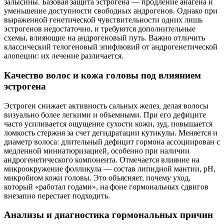
залысины. Базовая защита эстрогена — продление анагена и
уменьшение доступности свободных андрогенов. Однако при
выраженной генетической чувствительности одних лишь
эстрогенов недостаточно, и требуются дополнительные
схемы, влияющие на андрогеновый путь. Важно отличить
классический телогеновый эпифлювий от андрогенетической
алопеции: их лечение различается.
Качество волос и кожа головы под влиянием
эстрогена
Эстроген снижает активность сальных желез, делая волосы
визуально более легкими и объемными. При его дефиците
часто усиливается ощущение сухости кожи, зуд, повышается
ломкость стержня за счет дегидратации кутикулы. Меняется и
диаметр волоса: длительный дефицит гормона ассоциирован с
медленной миниатюризацией, особенно при наличии
андрогенетического компонента. Отмечается влияние на
микроокружение фолликула — состав липидной мантии, pH,
микробиом кожи головы. Это объясняет, почему уход,
который «работал годами», на фоне гормональных сдвигов
внезапно перестает подходить.
Анализы и диагностика гормональных причин