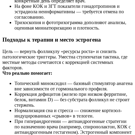
конкретный день определяет врач.
На фоне КОК и ЗГТ показатели гонадотропинов и
эстрадиола неинформативны — требуется отмена по
согласованию.
Трихоскопия и фототрихограмма дополняют анализы,
оценивая миниатюризацию и плотность.
Подходы к терапии и место эстрогена
Цель — вернуть фолликулу «ресурсы роста» и снизить
патологические триггеры. Уместна ступенчатая тактика, где
местные методы сочетаются с коррекцией системных
факторов.
Что реально помогает:
Топический миноксидил — базовый стимулятор анагена
вне зависимости от гормонального профиля.
Коррекция дефицитов (железо при низком ферритине,
белок, витамин D) — без субстрата фолликул не строит
стержень.
Нормализация сна и стресса — снижение кортизол-
индуцированных «срывов» в телоген.
При гиперандрогении — антиандрогенные стратегии
по назначению врача (например, спиронолактон, КОК с
антиандрогенным гестагеном). Эстрогенный компонент