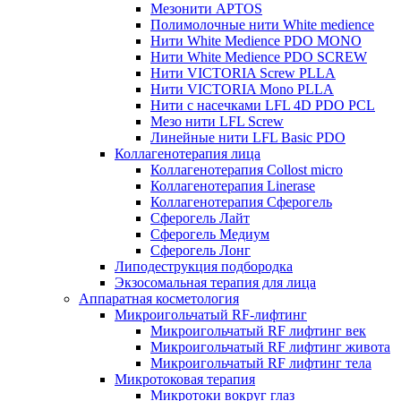
Мезонити APTOS
Полимолочные нити White medience
Нити White Medience PDO MONO
Нити White Medience PDO SCREW
Нити VICTORIA Screw PLLA
Нити VICTORIA Mono PLLA
Нити с насечками LFL 4D PDO PCL
Мезо нити LFL Screw
Линейные нити LFL Basic PDO
Коллагенотерапия лица
Коллагенотерапия Collost micro
Коллагенотерапия Linerase
Коллагенотерапия Сферогель
Сферогель Лайт
Сферогель Медиум
Сферогель Лонг
Липодеструкция подбородка
Экзосомальная терапия для лица
Аппаратная косметология
Микроигольчатый RF-лифтинг
Микроигольчатый RF лифтинг век
Микроигольчатый RF лифтинг живота
Микроигольчатый RF лифтинг тела
Микротоковая терапия
Микротоки вокруг глаз