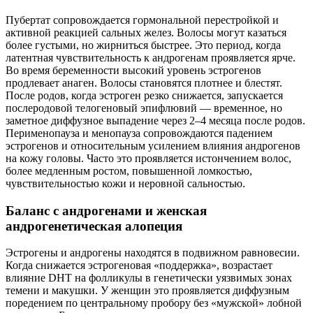
Пубертат сопровождается гормональной перестройкой и
активной реакцией сальных желез. Волосы могут казаться
более густыми, но жирниться быстрее. Это период, когда
латентная чувствительность к андрогенам проявляется ярче.
Во время беременности высокий уровень эстрогенов
продлевает анаген. Волосы становятся плотнее и блестят.
После родов, когда эстроген резко снижается, запускается
послеродовой телогеновый эпифлювий — временное, но
заметное диффузное выпадение через 2–4 месяца после родов.
Перименопауза и менопауза сопровождаются падением
эстрогенов и относительным усилением влияния андрогенов
на кожу головы. Часто это проявляется истончением волос,
более медленным ростом, повышенной ломкостью,
чувствительностью кожи и неровной сальностью.
Баланс с андрогенами и женская
андрогенетическая алопеция
Эстрогены и андрогены находятся в подвижном равновесии.
Когда снижается эстрогеновая «поддержка», возрастает
влияние DHT на фолликулы в генетически уязвимых зонах
темени и макушки. У женщин это проявляется диффузным
поредением по центральному пробору без «мужской» лобной