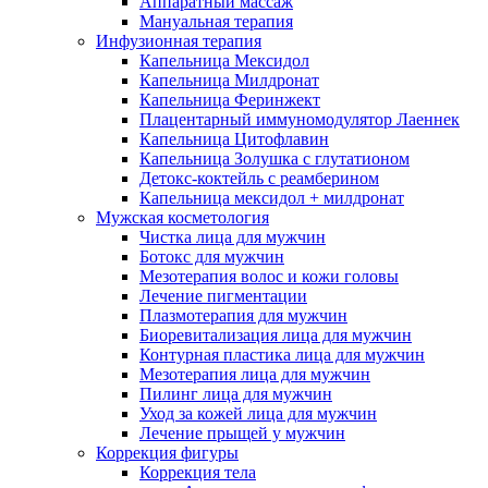
Аппаратный массаж
Мануальная терапия
Инфузионная терапия
Капельница Мексидол
Капельница Милдронат
Капельница Феринжект
Плацентарный иммуномодулятор Лаеннек
Капельница Цитофлавин
Капельница Золушка с глутатионом
Детокс-коктейль с реамберином
Капельница мексидол + милдронат
Мужская косметология
Чистка лица для мужчин
Ботокс для мужчин
Мезотерапия волос и кожи головы
Лечение пигментации
Плазмотерапия для мужчин
Биоревитализация лица для мужчин
Контурная пластика лица для мужчин
Мезотерапия лица для мужчин
Пилинг лица для мужчин
Уход за кожей лица для мужчин
Лечение прыщей у мужчин
Коррекция фигуры
Коррекция тела