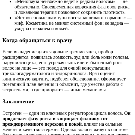
«Менопауза неизбежно ведет к редким волосам» — не
обязательно. Своевременная коррекция факторов риска
и локальная терапия позволяют сохранить плотность.
«Эстрогеновые шампуни восстанавливают гормоны» —
миф. Косметика не меняет системный фон; ее задача —
уход за стержнем и кожей.
Когда обращаться к врачу
Если выпадение длится дольше трех месяцев, пробор
расширяется, появилась ломкость, зуд или боль кожи головы,
нарушился цикл, есть угревая сыпь или избыточный рост
волос на лице — это повод для очной консультации
трихолога/дерматолога и эндокринолога. Врач оценит
клиническую картину, подберет обследование, сформирует
поэтапный план лечения и объяснит, где уместна работа с
эстрогенами, а где приоритет — иные механизмы.
Заключение
Эстроген — один из ключевых регуляторов цикла волоса.
Он
продлевает фазу роста и защищает фолликул от
преждевременного перехода в покой
, влияет на сальные
железы и качество стержня. Однако волосы живут в системе
балансов: андрогены, щитовидные гормоны, питание, стресс