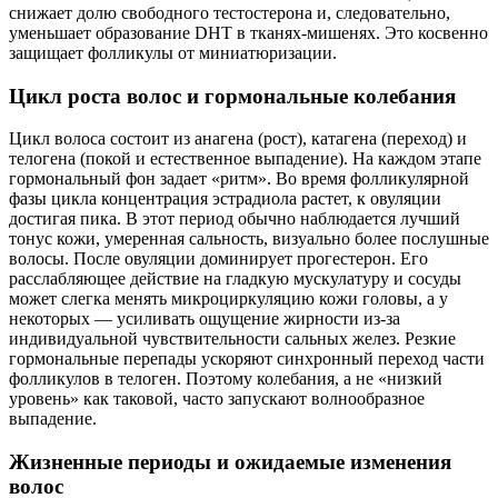
снижает долю свободного тестостерона и, следовательно,
уменьшает образование DHT в тканях-мишенях. Это косвенно
защищает фолликулы от миниатюризации.
Цикл роста волос и гормональные колебания
Цикл волоса состоит из анагена (рост), катагена (переход) и
телогена (покой и естественное выпадение). На каждом этапе
гормональный фон задает «ритм». Во время фолликулярной
фазы цикла концентрация эстрадиола растет, к овуляции
достигая пика. В этот период обычно наблюдается лучший
тонус кожи, умеренная сальность, визуально более послушные
волосы. После овуляции доминирует прогестерон. Его
расслабляющее действие на гладкую мускулатуру и сосуды
может слегка менять микроциркуляцию кожи головы, а у
некоторых — усиливать ощущение жирности из-за
индивидуальной чувствительности сальных желез. Резкие
гормональные перепады ускоряют синхронный переход части
фолликулов в телоген. Поэтому колебания, а не «низкий
уровень» как таковой, часто запускают волнообразное
выпадение.
Жизненные периоды и ожидаемые изменения
волос