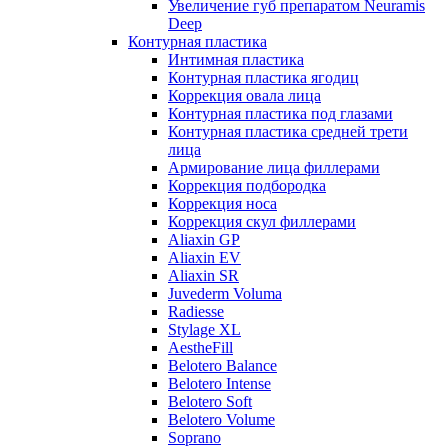
Увеличение губ препаратом Neuramis
Deep
Контурная пластика
Интимная пластика
Контурная пластика ягодиц
Коррекция овала лица
Контурная пластика под глазами
Контурная пластика средней трети
лица
Армирование лица филлерами
Коррекция подбородка
Коррекция носа
Коррекция скул филлерами
Aliaxin GP
Aliaxin EV
Aliaxin SR
Juvederm Voluma
Radiesse
Stylage XL
AestheFill
Belotero Balance
Belotero Intense
Belotero Soft
Belotero Volume
Soprano