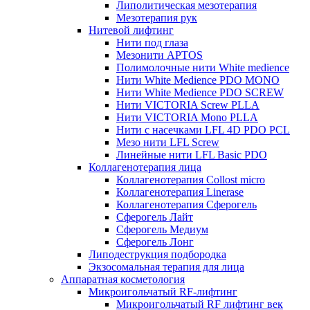
Липолитическая мезотерапия
Мезотерапия рук
Нитевой лифтинг
Нити под глаза
Мезонити APTOS
Полимолочные нити White medience
Нити White Medience PDO MONO
Нити White Medience PDO SCREW
Нити VICTORIA Screw PLLA
Нити VICTORIA Mono PLLA
Нити с насечками LFL 4D PDO PCL
Мезо нити LFL Screw
Линейные нити LFL Basic PDO
Коллагенотерапия лица
Коллагенотерапия Collost micro
Коллагенотерапия Linerase
Коллагенотерапия Сферогель
Сферогель Лайт
Сферогель Медиум
Сферогель Лонг
Липодеструкция подбородка
Экзосомальная терапия для лица
Аппаратная косметология
Микроигольчатый RF-лифтинг
Микроигольчатый RF лифтинг век