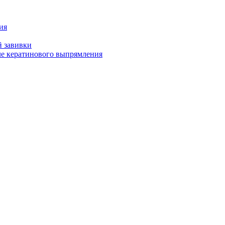
ия
й завивки
ле кератинового выпрямления