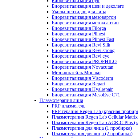
Биоревитализация рук
Биоревитализация шеи и декольте
Уколы пептидов для лица
Биоревитализация мезовартон
Биоревитализация мезоксантин
Биоревитализация Filorga
Биоревитализация Plinest
Биоревитализация Plinest Fast
Биоревитализация Revi Silk
Биоревитализация Revi strong
Биоревитализация Revi eye
Биоревитализация PROFHILO
Биоревитализация Novacutan
Мезо-коктейль Монако
Биоревитализация Viscoderm
Биоревитализация Repart
Биоревитализация Hyalrepair
Биоревитализация MesoEye C71
Плазмотерапия лица
PRP плазмогель
PRP терапия Regen Lab (красная пробир
Плазмотерапия Regen Lab Cellular Matrix
Плазмотерапия Regen Lab ACR-C Plus (к
Плазмотерапия для лица (1 пробирка)
Плазмотерапия для лица (2 пробирки)