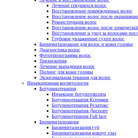
Лечение секущихся волос
Восстановление поврежденных волос
Восстановление волос после окрашиван
Реконструкция волос
Восстановление волос после химическо
Восстановление и уход за волосами пос
Глубокое увлажнение сухих волос
Биоревитализация для волос и кожи головы
Диагностика волос
Фототрихограмма волос
Трихоскопия
Лечение выпадения волос
Пилинг для кожи головы
Экзосомальная терапия для волос
Инъекционная косметология
Ботулинотерапия
Инъекции ботулотоксина
Ботулинотерапия Ксеомин
Ботулинотерапия Релатокс
Ботулинотерапия Диспорт
Ботулинотерапия Full face
Биоревитализация
Биоревитализация губ
Биоревитализация вокруг глаз