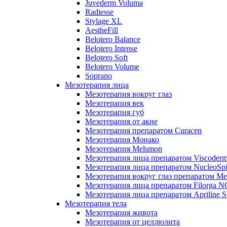
Juvederm Voluma
Radiesse
Stylage XL
AestheFill
Belotero Balance
Belotero Intense
Belotero Soft
Belotero Volume
Soprano
Мезотерапия лица
Мезотерапия вокруг глаз
Мезотерапия век
Мезотерапия губ
Мезотерапия от акне
Мезотерапия препаратом Curacen
Мезотерапия Монако
Мезотерапия Melsmon
Мезотерапия лица препаратом Viscoderm
Мезотерапия лица препаратом NucleoSpi
Мезотерапия вокруг глаз препаратом M
Мезотерапия лица препаратом Filorga 
Мезотерапия лица препаратом Apriline S
Мезотерапия тела
Мезотерапия живота
Мезотерапия от целлюлита