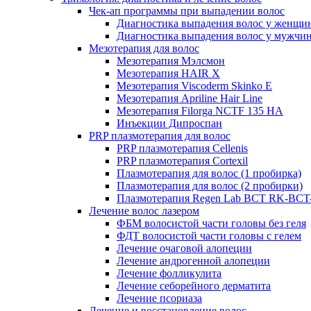
Чек-ап программы при выпадении волос
Диагностика выпадения волос у женщи
Диагностика выпадения волос у мужчи
Мезотерапия для волос
Мезотерапия Мэлсмон
Мезотерапия HAIR X
Мезотерапия Viscoderm Skinko E
Мезотерапия Apriline Hair Line
Мезотерапия Filorga NCTF 135 HA
Инъекции Дипроспан
PRP плазмотерапия для волос
PRP плазмотерапия Cellenis
PRP плазмотерапия Cortexil
Плазмотерапия для волос (1 пробирка)
Плазмотерапия для волос (2 пробирки)
Плазмотерапия Regen Lab BCT RK-BCT-
Лечение волос лазером
ФБМ волосистой части головы без геля
ФДТ волосистой части головы с гелем
Лечение очаговой алопеции
Лечение андрогенной алопеции
Лечение фолликулита
Лечение себорейного дерматита
Лечение псориаза
Лечение и восстановление волос