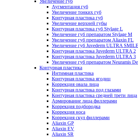
Увеличение губ
Аугментация губ
Увеличение тонких губ
Контурная пластика губ
Увеличение верхней губы
Контурная пластика губ Stylage L
Увеличение губ препаратом Stylage M
Увеличение губ препаратом Aliaxin FL
Увеличение губ Juvederm ULTRA SMIL
Контурная пластика Juvederm ULTRA 2
Контурная пластика Juvederm ULTRA 3
Увеличение губ препаратом Neuramis De
Контурная пластика
Интимная пластика
Контурная пластика ягодиц
Коррекция овала лица
Контурная пластика под глазами
Контурная пластика средней трети лица
Армирование лица филлерами
Коррекция подбородка
Коррекция носа
Коррекция скул филлерами
Aliaxin GP
Aliaxin EV
Aliaxin SR