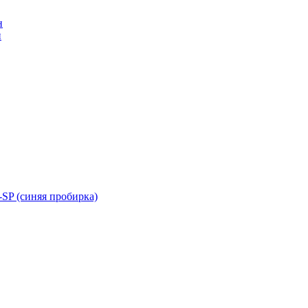
н
н
SP (синяя пробирка)