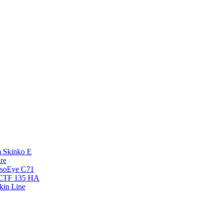
 Skinko E
re
esoEye С71
NCTF 135 HA
kin Line