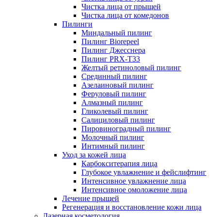
Чистка лица от прыщей
Чистка лица от комедонов
Пилинги
Миндальный пилинг
Пилинг Biorepeel
Пилинг Джесснера
Пилинг PRX-T33
Желтый ретиноловый пилинг
Срединный пилинг
Азелаиновый пилинг
Феруловый пилинг
Алмазный пилинг
Гликолевый пилинг
Салициловый пилинг
Пировиноградный пилинг
Молочный пилинг
Интимный пилинг
Уход за кожей лица
Карбокситерапия лица
Глубокое увлажнение и фейслифтинг
Интенсивное увлажнение лица
Интенсивное омоложение лица
Лечение прыщей
Регенерация и восстановление кожи лица
Лазерная косметология