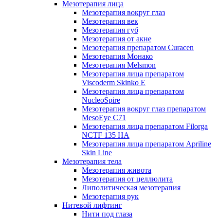
Мезотерапия лица
Мезотерапия вокруг глаз
Мезотерапия век
Мезотерапия губ
Мезотерапия от акне
Мезотерапия препаратом Curacen
Мезотерапия Монако
Мезотерапия Melsmon
Мезотерапия лица препаратом
Viscoderm Skinko E
Мезотерапия лица препаратом
NucleoSpire
Мезотерапия вокруг глаз препаратом
MesoEye С71
Мезотерапия лица препаратом Filorga
NCTF 135 HA
Мезотерапия лица препаратом Apriline
Skin Line
Мезотерапия тела
Мезотерапия живота
Мезотерапия от целлюлита
Липолитическая мезотерапия
Мезотерапия рук
Нитевой лифтинг
Нити под глаза