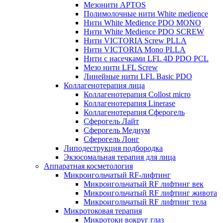
Мезонити APTOS
Полимолочные нити White medience
Нити White Medience PDO MONO
Нити White Medience PDO SCREW
Нити VICTORIA Screw PLLA
Нити VICTORIA Mono PLLA
Нити с насечками LFL 4D PDO PCL
Мезо нити LFL Screw
Линейные нити LFL Basic PDO
Коллагенотерапия лица
Коллагенотерапия Collost micro
Коллагенотерапия Linerase
Коллагенотерапия Сферогель
Сферогель Лайт
Сферогель Медиум
Сферогель Лонг
Липодеструкция подбородка
Экзосомальная терапия для лица
Аппаратная косметология
Микроигольчатый RF-лифтинг
Микроигольчатый RF лифтинг век
Микроигольчатый RF лифтинг живота
Микроигольчатый RF лифтинг тела
Микротоковая терапия
Микротоки вокруг глаз