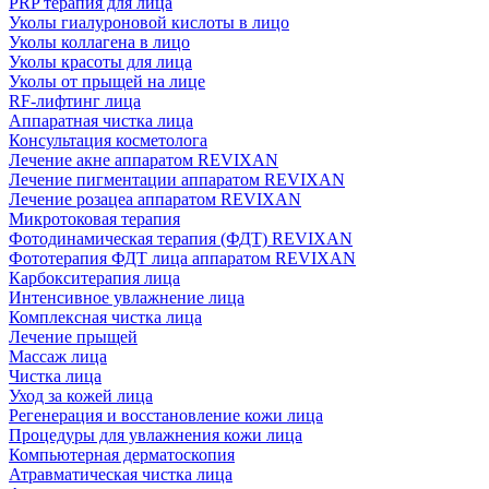
PRP терапия для лица
Уколы гиалуроновой кислоты в лицо
Уколы коллагена в лицо
Уколы красоты для лица
Уколы от прыщей на лице
RF-лифтинг лица
Аппаратная чистка лица
Консультация косметолога
Лечение акне аппаратом REVIXAN
Лечение пигментации аппаратом REVIXAN
Лечение розацеа аппаратом REVIXAN
Микротоковая терапия
Фотодинамическая терапия (ФДТ) REVIXAN
Фототерапия ФДТ лица аппаратом REVIXAN
Карбокситерапия лица
Интенсивное увлажнение лица
Комплексная чистка лица
Лечение прыщей
Массаж лица
Чистка лица
Уход за кожей лица
Регенерация и восстановление кожи лица
Процедуры для увлажнения кожи лица
Компьютерная дерматоскопия
Атравматическая чистка лица