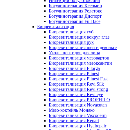
Инъекции ботулотоксина
Ботулинотерапия Ксеомин
Ботулинотерапия Релатокс
Ботулинотерапия Диспорт
Ботулинотерапия Full face
Биоревитализация
Биоревитализация губ
Биоревитализация вокруг глаз
Биоревитализация рук
Биоревитализация шеи и декольте
Уколы пептидов для лица
Биоревитализация мезовартон
Биоревитализация мезоксантин
Биоревитализация Filorga
Биоревитализация Plinest
Биоревитализация Plinest Fast
Биоревитализация Revi Silk
Биоревитализация Revi strong
Биоревитализация Revi eye
Биоревитализация PROFHILO
Биоревитализация Novacutan
Мезо-коктейль Монако
Биоревитализация Viscoderm
Биоревитализация Repart
Биоревитализация Hyalrepair