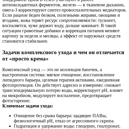
антиоксидантных ферментов, железо — в тканевом дыхании,
омега‑3 корректируют синтез провоспалительных медиаторов.
Если рацион беден белком, полезными жирами, овощами и
ягодами, кожа теряет ресурс сопротивляемости: тускнеет,
воспаляется, хуже держит воду, дольше заживает. В такой
ситуации грамотные добавки и коррекция питания меняют
картину за недели и месяцы, а эффект от наружных средств
становится стабильнее.
Задачи комплексного ухода и чем он отличается
от «просто крема»
Комплексный уход — это не коллекция баночек, а
выстроенная система: мягкое очищение, восстановление
липидного барьера, целевая терапия активами, ежедневная
фотопротекция. Он действует адресно и измеримо: снижает
трансэпидермальную потерю воды, корректирует pH, влияет
на микробиом, модулирует воспаление, предотвращает
фотостарение.
Ключевые задачи ухода:
Очищение без срыва барьера: щадящие ПАВы,
физиологичный pH, отказ от агрессивного скрипа.
Гидратация и удержание воды: глицерин, гиалуронат,