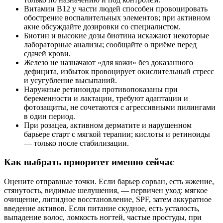
Витамин В12 у части людей способен провоцировать
обострение воспалительных элементов; при активном
акне обсуждайте дозировки со специалистом.
Биотин и высокие дозы биотина искажают некоторые
лабораторные анализы; сообщайте о приёме перед
сдачей крови.
Железо не назначают «для кожи» без доказанного
дефицита, избыток провоцирует окислительный стресс
и усугубление высыпаний.
Наружные ретиноиды противопоказаны при
беременности и лактации, требуют адаптации и
фотозащиты, не сочетаются с агрессивными пилингами
в один период.
При розацеа, активном дерматите и нарушенном
барьере старт с мягкой терапии; кислоты и ретиноиды
— только после стабилизации.
Как выбрать приоритет именно сейчас
Оцените отправные точки. Если барьер сорван, есть жжение,
стянутость, видимые шелушения, — первичен уход: мягкое
очищение, липидное восстановление, SPF, затем аккуратное
введение активов. Если питание скудное, есть усталость,
выпадение волос, ломкость ногтей, частые простуды, при