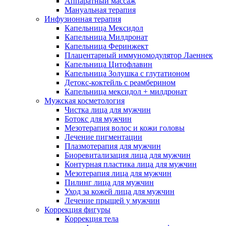
Аппаратный массаж
Мануальная терапия
Инфузионная терапия
Капельница Мексидол
Капельница Милдронат
Капельница Феринжект
Плацентарный иммуномодулятор Лаеннек
Капельница Цитофлавин
Капельница Золушка с глутатионом
Детокс-коктейль с реамберином
Капельница мексидол + милдронат
Мужская косметология
Чистка лица для мужчин
Ботокс для мужчин
Мезотерапия волос и кожи головы
Лечение пигментации
Плазмотерапия для мужчин
Биоревитализация лица для мужчин
Контурная пластика лица для мужчин
Мезотерапия лица для мужчин
Пилинг лица для мужчин
Уход за кожей лица для мужчин
Лечение прыщей у мужчин
Коррекция фигуры
Коррекция тела