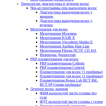
Трихология: диагностика и лечение волос
Чек-ап программы при выпадении волос
Диагностика выпадения волос у
женщин
Диагностика выпадения волос у
мужчин
Мезотерапия для волос
Мезотерапия Мэлсмон
Мезотерапия HAIR X
Мезотерапия Viscoderm Skinko E
Мезотерапия Apriline Hair Line
Мезотерапия Filorga NCTF 135 HA
Инъекции Дипроспан
PRP плазмотерапия для волос
PRP плазмотерапия Cellenis
PRP плазмотерапия Cortexil
Плазмотерапия для волос (1 пробирка)
Плазмотерапия для волос (2 пробирки)
Плазмотерапия Regen Lab BCT RK-
BCT-SP (синяя пробирка)
Лечение волос лазером
ФБМ волосистой части головы без
геля
ФДТ волосистой части головы с гелем
Лечение очаговой алопеции