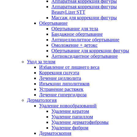
Аппаратная коррекция фигуры
Аппаратная коррекция фигуры
BeautyLizer STT
Массаж для коррекции фигуры
Обертывание
Обертывание для тела
Бандажное обертывание
Антицеллюлитное обертывание
Омоложение + детокс
Обертывание для коррекции фигуры
Антиоксидантное обертывание
Уход за телом
Избавление от лишнего веса
Коррекция силуэта
Лечение целлюлита
Инъекции липолитиков
Устранение растяжек
Лечение гипергидроза
Дерматология
Удаление новообразований
Удаление кератом
Удаление папиллом
Удаление дерматофибромы
Удаление фибром
Дерматоскопия