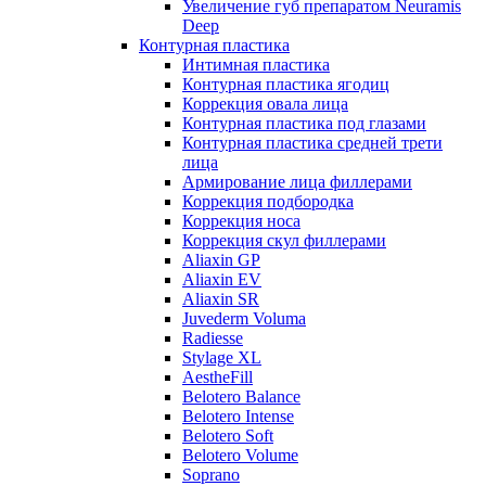
Увеличение губ препаратом Neuramis
Deep
Контурная пластика
Интимная пластика
Контурная пластика ягодиц
Коррекция овала лица
Контурная пластика под глазами
Контурная пластика средней трети
лица
Армирование лица филлерами
Коррекция подбородка
Коррекция носа
Коррекция скул филлерами
Aliaxin GP
Aliaxin EV
Aliaxin SR
Juvederm Voluma
Radiesse
Stylage XL
AestheFill
Belotero Balance
Belotero Intense
Belotero Soft
Belotero Volume
Soprano