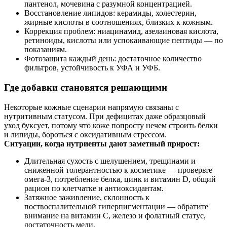
пантенол, мочевина с разумной концентрацией.
Восстановление липидов: керамиды, холестерин,
жирные кислоты в соотношениях, близких к кожным.
Коррекция проблем: ниацинамид, азелаиновая кислота,
ретиноиды, кислоты или успокаивающие пептиды — по
показаниям.
Фотозащита каждый день: достаточное количество
фильтров, устойчивость к УФА и УФБ.
Где добавки становятся решающими
Некоторые кожные сценарии напрямую связаны с
нутритивным статусом. При дефицитах даже образцовый
уход буксует, потому что коже попросту нечем строить белки
и липиды, бороться с оксидативным стрессом.
Ситуации, когда нутриенты дают заметный прирост:
Длительная сухость с шелушением, трещинами и
сниженной толерантностью к косметике — проверьте
омега‑3, потребление белка, цинк и витамин D, общий
рацион по клетчатке и антиоксидантам.
Затяжное заживление, склонность к
поствоспалительной гиперпигментации — обратите
внимание на витамин С, железо и фолатный статус,
достаточность меди.