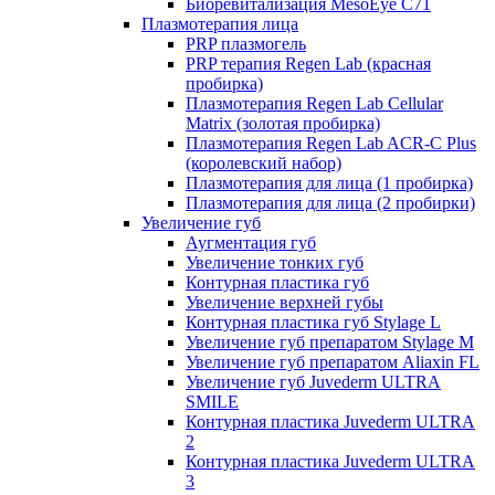
Биоревитализация MesoEye C71
Плазмотерапия лица
PRP плазмогель
PRP терапия Regen Lab (красная
пробирка)
Плазмотерапия Regen Lab Cellular
Matrix (золотая пробирка)
Плазмотерапия Regen Lab ACR-C Plus
(королевский набор)
Плазмотерапия для лица (1 пробирка)
Плазмотерапия для лица (2 пробирки)
Увеличение губ
Аугментация губ
Увеличение тонких губ
Контурная пластика губ
Увеличение верхней губы
Контурная пластика губ Stylage L
Увеличение губ препаратом Stylage M
Увеличение губ препаратом Aliaxin FL
Увеличение губ Juvederm ULTRA
SMILE
Контурная пластика Juvederm ULTRA
2
Контурная пластика Juvederm ULTRA
3