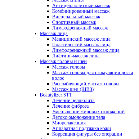
Антицеллюлитный массаж
Комбинированный массаж
Висцеральный массаж
Спортивный массаж
Лимфодренажный массаж
Массаж лица
Медицинский массаж лица
Пластический массаж лица
Лимфодренажный массаж лица
Лифтинг-массаж лица
Массаж головы и шеи
Массаж головы
Массаж головы для стимуляции роста
волос
Расслабляющий массаж головы
Массаж шеи (ШВЗ)
Beautylizer STT
Лечение целлюлита
Лечение фиброза
Уменьшение жировых отложений
Детокс-омоложение тела
Миорелаксация
Аппаратная подтяжка кожи
Коррекция фигуры без операции