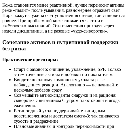
Кожа становится менее реактивной, лучше переносит активы,
реже «пылит» после умывания, равномернее отражает свет.
Поры кажутся уже за счёт уплотнения стенок, тон становится
ровнее. При проблемной коже снижается частота и
«жёсткость» высыпаний. Эти изменения приходят через
недели дисциплины, а не разовые «чудо‑сыворотки».
Сочетание активов и нутритивной поддержки
без риска
Практические ориентиры:
Старт с базового: очищение, увлажнение, SPF. Только
затем точечные активы и добавки по показателям.
Вводите по одному компоненту ухода за раз с
наблюдением реакции. Аналогично — не начинайте
несколько добавок сразу.
Совмещайте антиоксиданты снаружи и из рациона:
сыворотка с витамином С утром плюс овощи и ягоды
ежедневно.
Ретиноидный уход поддерживайте липидным
восстановлением и достатком омега‑3; так снижается
сухость и раздражение.
Плановые анализы и контроль переносимости при