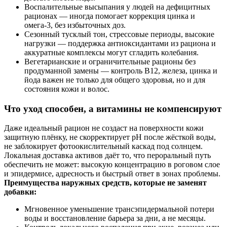
Воспалительные высыпания у людей на дефицитных
рационах — иногда помогает коррекция цинка и
омега‑3, без избыточных доз.
Сезонный тусклый тон, стрессовые периоды, высокие
нагрузки — поддержка антиоксидантами из рациона и
аккуратные комплексы могут сгладить колебания.
Вегетарианские и ограничительные рационы без
продуманной замены — контроль В12, железа, цинка и
йода важен не только для общего здоровья, но и для
состояния кожи и волос.
Что уход способен, а витамины не компенсируют
Даже идеальный рацион не создаст на поверхности кожи
защитную плёнку, не скорректирует pH после жёсткой воды,
не заблокирует фотоокислительный каскад под солнцем.
Локальная доставка активов даёт то, что пероральный путь
обеспечить не может: высокую концентрацию в роговом слое
и эпидермисе, адресность и быстрый ответ в зонах проблемы.
Преимущества наружных средств, которые не заменят
добавки:
Мгновенное уменьшение трансэпидермальной потери
воды и восстановление барьера за дни, а не месяцы.