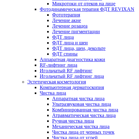
Микротоки от отеков на лице
Фотодинамическая терапия ФДТ REVIXAN
Фототерапия
Лечение акне
Лечение розацеа
Лечение пигментации
ФДТ лица
ФДТ лица и шеи
ФДТ лица, шеи, декольте
ФДТ спины
Аппаратная диагностика кожи
RF-лифтинг лица
Игольчатый RF лифтинг
Игольчатый RF лифтинг лица
Эстетическая косметология
Компьютерная дерматоскопия
Чистка лица
Аппаратная чистка лица
Ультразвуковая чистка лица
Комбинированная чистка лица
Атравматическая чистка лица
Ручная чистка лица
Механическая чистка лица
Чистка лица от черных точек
Чистка лица от угрей