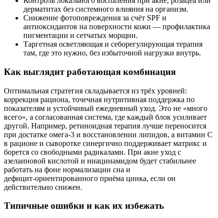
Контроль локального воспаления при акне, розацеа или
дерматитах без системного влияния на организм.
Снижение фотоповреждения за счёт SPF и
антиоксидантов на поверхности кожи — профилактика
пигментации и сетчатых морщин.
Таргетная осветляющая и себорегулирующая терапия
там, где это нужно, без избыточной нагрузки внутрь.
Как выглядит работающая комбинация
Оптимальная стратегия складывается из трёх уровней:
коррекция рациона, точечная нутритивная поддержка по
показателям и устойчивый ежедневный уход. Это не «много
всего», а согласованная система, где каждый блок усиливает
другой. Например, ретиноидная терапия лучше переносится
при достатке омега‑3 и восстановлении липидов, а витамин С
в рационе и сыворотке синергично поддерживает матрикс и
борется со свободными радикалами. При акне уход с
азелаиновой кислотой и ниацинамидом будет стабильнее
работать на фоне нормализации сна и
дефицит‑ориентированного приёма цинка, если он
действительно снижен.
Типичные ошибки и как их избежать