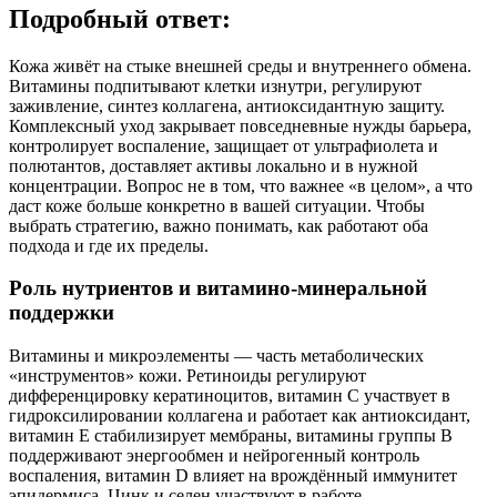
Подробный ответ:
Кожа живёт на стыке внешней среды и внутреннего обмена.
Витамины подпитывают клетки изнутри, регулируют
заживление, синтез коллагена, антиоксидантную защиту.
Комплексный уход закрывает повседневные нужды барьера,
контролирует воспаление, защищает от ультрафиолета и
полютантов, доставляет активы локально и в нужной
концентрации. Вопрос не в том, что важнее «в целом», а что
даст коже больше конкретно в вашей ситуации. Чтобы
выбрать стратегию, важно понимать, как работают оба
подхода и где их пределы.
Роль нутриентов и витамино-минеральной
поддержки
Витамины и микроэлементы — часть метаболических
«инструментов» кожи. Ретиноиды регулируют
дифференцировку кератиноцитов, витамин С участвует в
гидроксилировании коллагена и работает как антиоксидант,
витамин Е стабилизирует мембраны, витамины группы В
поддерживают энергообмен и нейрогенный контроль
воспаления, витамин D влияет на врождённый иммунитет
эпидермиса. Цинк и селен участвуют в работе