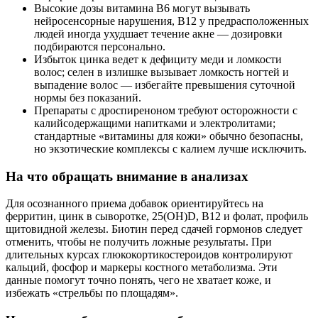
Высокие дозы витамина B6 могут вызывать
нейросенсорные нарушения, B12 у предрасположенных
людей иногда ухудшает течение акне — дозировки
подбираются персонально.
Избыток цинка ведет к дефициту меди и ломкости
волос; селен в излишке вызывает ломкость ногтей и
выпадение волос — избегайте превышения суточной
нормы без показаний.
Препараты с дроспиреноном требуют осторожности с
калийсодержащими напитками и электролитами;
стандартные «витамины для кожи» обычно безопасны,
но экзотические комплексы с калием лучше исключить.
На что обращать внимание в анализах
Для осознанного приема добавок ориентируйтесь на
ферритин, цинк в сыворотке, 25(OH)D, В12 и фолат, профиль
щитовидной железы. Биотин перед сдачей гормонов следует
отменить, чтобы не получить ложные результаты. При
длительных курсах глюкокортикостероидов контролируют
кальций, фосфор и маркеры костного метаболизма. Эти
данные помогут точно понять, чего не хватает коже, и
избежать «стрельбы по площадям».