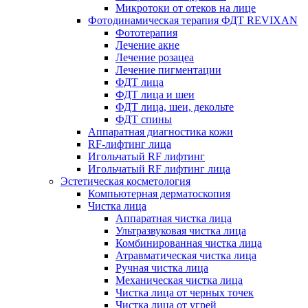
Микротоки от отеков на лице
Фотодинамическая терапия ФДТ REVIXAN
Фототерапия
Лечение акне
Лечение розацеа
Лечение пигментации
ФДТ лица
ФДТ лица и шеи
ФДТ лица, шеи, декольте
ФДТ спины
Аппаратная диагностика кожи
RF-лифтинг лица
Игольчатый RF лифтинг
Игольчатый RF лифтинг лица
Эстетическая косметология
Компьютерная дерматоскопия
Чистка лица
Аппаратная чистка лица
Ультразвуковая чистка лица
Комбинированная чистка лица
Атравматическая чистка лица
Ручная чистка лица
Механическая чистка лица
Чистка лица от черных точек
Чистка лица от угрей