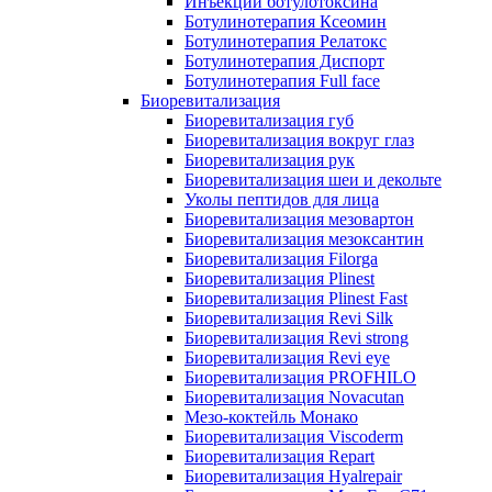
Инъекции ботулотоксина
Ботулинотерапия Ксеомин
Ботулинотерапия Релатокс
Ботулинотерапия Диспорт
Ботулинотерапия Full face
Биоревитализация
Биоревитализация губ
Биоревитализация вокруг глаз
Биоревитализация рук
Биоревитализация шеи и декольте
Уколы пептидов для лица
Биоревитализация мезовартон
Биоревитализация мезоксантин
Биоревитализация Filorga
Биоревитализация Plinest
Биоревитализация Plinest Fast
Биоревитализация Revi Silk
Биоревитализация Revi strong
Биоревитализация Revi eye
Биоревитализация PROFHILO
Биоревитализация Novacutan
Мезо-коктейль Монако
Биоревитализация Viscoderm
Биоревитализация Repart
Биоревитализация Hyalrepair