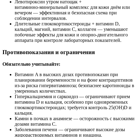
Левотироксин утром натощак +
витаминно‑минеральный комплекс для кожи днём или
вечером — эффективная и безопасная схема при
соблюдении интервалов.
Длительные глюкокортикостероиды + витамин D,
кальций, магний, витамин C, коллаген — уменьшают
побочные эффекты для кожи и опорно‑двигательного
аппарата при контроле лабораторных показателей.
Противопоказания и ограничения
Обязательно учитывайте:
Витамин A в высоких дозах противопоказан при
планировании беременности и на фоне контрацептивов
из‑за риска гипервитаминоза; безопаснее каротиноиды в
умеренных количествах.
Гиперкальциемия и саркоидоз — ограничивают прием
витамина D и кальция, особенно при одновременных
глюкокортикостероидах; требуется контроль 25(OH)D и
кальция.
Камни в почках в анамнезе — осторожность с высокими
дозами витамина C.
Заболевания печени — ограничивают высокие дозы
жирорастворимых витаминов и ниацина.