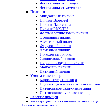
Чистка лица от прыщей
Чистка лица от комедонов
Пилинги
Миндальный пилинг
Пилинг Biorepeel
Пилинг Джесснера
Пилинг PRX-T33
Желтый ретиноловый пилинг
Срединный пилинг
Азелаиновый пилинг
Феруловый пилинг
Алмазный пилинг
Гликолевый пилинг
Салициловый пилинг
Пировиноградный пилинг
Молочный пилинг
Интимный пилинг
Уход за кожей лица
Карбокситерапия лица
Глубокое увлажнение и фейслифтинг
Интенсивное увлажнение лица
Интенсивное омоложение лица
Лечение прыщей
Регенерация и восстановление кожи лица
Лазерная косметология