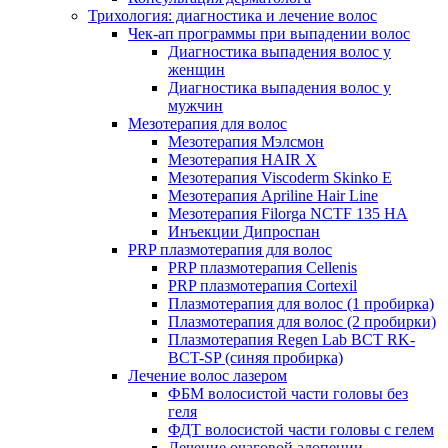
Трихология: диагностика и лечение волос
Чек-ап программы при выпадении волос
Диагностика выпадения волос у
женщин
Диагностика выпадения волос у
мужчин
Мезотерапия для волос
Мезотерапия Мэлсмон
Мезотерапия HAIR X
Мезотерапия Viscoderm Skinko E
Мезотерапия Apriline Hair Line
Мезотерапия Filorga NCTF 135 HA
Инъекции Дипроспан
PRP плазмотерапия для волос
PRP плазмотерапия Cellenis
PRP плазмотерапия Cortexil
Плазмотерапия для волос (1 пробирка)
Плазмотерапия для волос (2 пробирки)
Плазмотерапия Regen Lab BCT RK-
BCT-SP (синяя пробирка)
Лечение волос лазером
ФБМ волосистой части головы без
геля
ФДТ волосистой части головы с гелем
Лечение очаговой алопеции