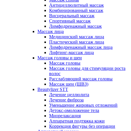
Антицеллюлитный массаж
Комбинированный массаж
Висцеральный массаж
Спортивный массаж
Лимфодренажный массаж
Массаж лица
Медицинский массаж лица
Пластический массаж лица
Лимфодренажный массаж лица
Лифтинг-массаж лица
Массаж головы и шеи
Массаж головы
Массаж головы для стимуляции роста
волос
Расслабляющий массаж головы
Массаж шеи (ШВЗ)
Beautylizer STT
Лечение целлюлита
Лечение фиброза
Уменьшение жировых отложений
Детокс-омоложение тела
Миорелаксация
Аппаратная подтяжка кожи
Коррекция фигуры без операции