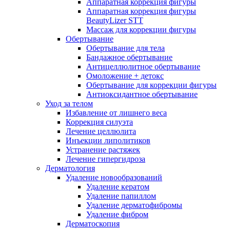
Аппаратная коррекция фигуры
Аппаратная коррекция фигуры
BeautyLizer STT
Массаж для коррекции фигуры
Обертывание
Обертывание для тела
Бандажное обертывание
Антицеллюлитное обертывание
Омоложение + детокс
Обертывание для коррекции фигуры
Антиоксидантное обертывание
Уход за телом
Избавление от лишнего веса
Коррекция силуэта
Лечение целлюлита
Инъекции липолитиков
Устранение растяжек
Лечение гипергидроза
Дерматология
Удаление новообразований
Удаление кератом
Удаление папиллом
Удаление дерматофибромы
Удаление фибром
Дерматоскопия