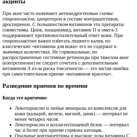
акценты
При акне часто назначают антиандрогеновые схемы:
спиронолактон, ципротерон в составе контрацептивов,
дроспиренон. С большинством витаминов эти препараты
совместимы. Цинк, ниацинамид, витамин D и омега‑3
поддерживают противовоспалительный ответ кожи. При
спиронолактоне важно избегать лишнего калия, но
классические «витамины для кожи» его не содержат в
значимых количествах. Не гормональные, но
распространенные системные ретиноиды при тяжелом акне
(изотретиноин) не следует сочетать с дополнительным
витамином A из‑за риска токсичности — это частая ошибка
при самостоятельном приеме «витаминов красоты».
Разведение приемов по времени
Когда это критично:
Левотироксин и любые минералы из комплексов для
кожи (кальций, железо, магний, цинк) — интервал не
менее четырех часов.
Левотироксин и коллаген/пищевой белок — интервал
час и более при приеме гормона натощак.
Оральные контрацептивы и высокие дозы витамина C