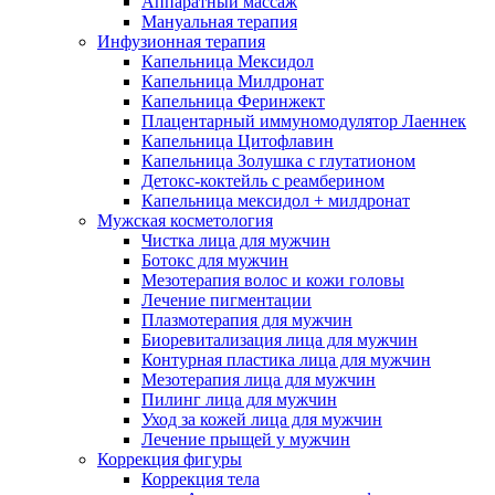
Аппаратный массаж
Мануальная терапия
Инфузионная терапия
Капельница Мексидол
Капельница Милдронат
Капельница Феринжект
Плацентарный иммуномодулятор Лаеннек
Капельница Цитофлавин
Капельница Золушка с глутатионом
Детокс-коктейль с реамберином
Капельница мексидол + милдронат
Мужская косметология
Чистка лица для мужчин
Ботокс для мужчин
Мезотерапия волос и кожи головы
Лечение пигментации
Плазмотерапия для мужчин
Биоревитализация лица для мужчин
Контурная пластика лица для мужчин
Мезотерапия лица для мужчин
Пилинг лица для мужчин
Уход за кожей лица для мужчин
Лечение прыщей у мужчин
Коррекция фигуры
Коррекция тела