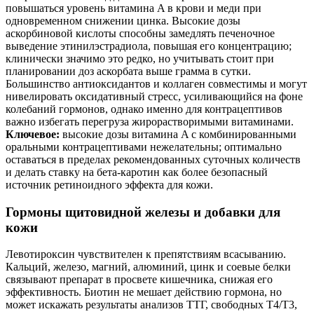
повышаться уровень витамина A в крови и меди при
одновременном снижении цинка. Высокие дозы
аскорбиновой кислоты способны замедлять печеночное
выведение этинилэстрадиола, повышая его концентрацию;
клинически значимо это редко, но учитывать стоит при
планировании доз аскорбата выше грамма в сутки.
Большинство антиоксидантов и коллаген совместимы и могут
нивелировать оксидативный стресс, усиливающийся на фоне
колебаний гормонов, однако именно для контрацептивов
важно избегать перегруза жирорастворимыми витаминами.
Ключевое:
высокие дозы витамина A с комбинированными
оральными контрацептивами нежелательны; оптимально
оставаться в пределах рекомендованных суточных количеств
и делать ставку на бета‑каротин как более безопасный
источник ретиноидного эффекта для кожи.
Гормоны щитовидной железы и добавки для
кожи
Левотироксин чувствителен к препятствиям всасыванию.
Кальций, железо, магний, алюминий, цинк и соевые белки
связывают препарат в просвете кишечника, снижая его
эффективность. Биотин не мешает действию гормона, но
может искажать результаты анализов ТТГ, свободных T4/T3,