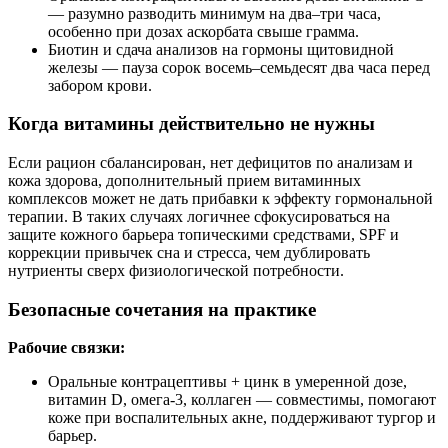
— разумно разводить минимум на два–три часа,
особенно при дозах аскорбата свыше грамма.
Биотин и сдача анализов на гормоны щитовидной
железы — пауза сорок восемь–семьдесят два часа перед
забором крови.
Когда витамины действительно не нужны
Если рацион сбалансирован, нет дефицитов по анализам и
кожа здорова, дополнительный прием витаминных
комплексов может не дать прибавки к эффекту гормональной
терапии. В таких случаях логичнее сфокусироваться на
защите кожного барьера топическими средствами, SPF и
коррекции привычек сна и стресса, чем дублировать
нутриенты сверх физиологической потребности.
Безопасные сочетания на практике
Рабочие связки:
Оральные контрацептивы + цинк в умеренной дозе,
витамин D, омега‑3, коллаген — совместимы, помогают
коже при воспалительных акне, поддерживают тургор и
барьер.