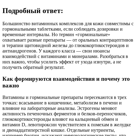
Подробный ответ:
Большинство витаминных комплексов для кожи совместимы с
гормональными таблетками, если соблюдать дозировки и
временные интервалы. Но термин «гормональные»
охватывает разные препараты — от оральных контрацептивов
и терапии щитовидной железы до глюкокортикостероидов и
антиандрогенов. У каждого класса — свои нюансы
взаимодействий с витаминами и минералами. Разобраться в
них важно, чтобы усилить эффект от ухода изнутри, а не
получить обратный результат.
Как формируются взаимодействия и почему это
важно
Витамины и гормональные препараты пересекаются в трех
точках: всасывание в кишечнике, метаболизм в печени и
влияние на лабораторные анализы. Эстрогены меняют
активность печеночных ферментов и белков‑переносчиков,
глюкокортикостероиды влияют на кальциевый обмен и
витамин D, левотироксин чувствителен к помехам в желудке
и двенадцатиперстной кишке. Отдельные нутриенты,
например биотин, искажают иммунологические тесты, что