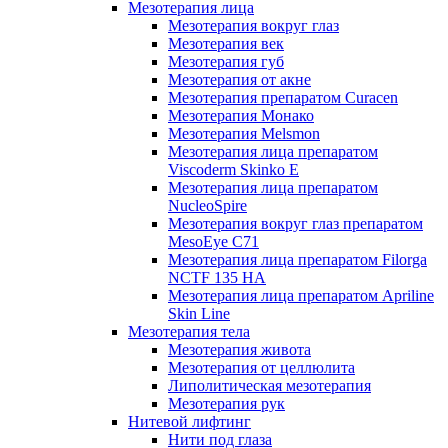
Мезотерапия лица
Мезотерапия вокруг глаз
Мезотерапия век
Мезотерапия губ
Мезотерапия от акне
Мезотерапия препаратом Curacen
Мезотерапия Монако
Мезотерапия Melsmon
Мезотерапия лица препаратом
Viscoderm Skinko E
Мезотерапия лица препаратом
NucleoSpire
Мезотерапия вокруг глаз препаратом
MesoEye С71
Мезотерапия лица препаратом Filorga
NCTF 135 HA
Мезотерапия лица препаратом Apriline
Skin Line
Мезотерапия тела
Мезотерапия живота
Мезотерапия от целлюлита
Липолитическая мезотерапия
Мезотерапия рук
Нитевой лифтинг
Нити под глаза