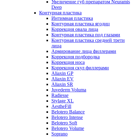
Увеличение губ препаратом Neuramis
Deep
Контурная пластика
Интимная пластика
Контурная пластика ягодиц
Коррекция овала лица
Контурная пластика под глазами
Контурная пластика средней трети
лица
Армирование лица филлерами
Коррекция подбородка
Коррекция носа
Коррекция скул филлерами
Aliaxin GP
Aliaxin EV
Aliaxin SR
Juvederm Voluma
Radiesse
Stylage XL
AestheFill
Belotero Balance
Belotero Intense
Belotero Soft
Belotero Volume
Soprano