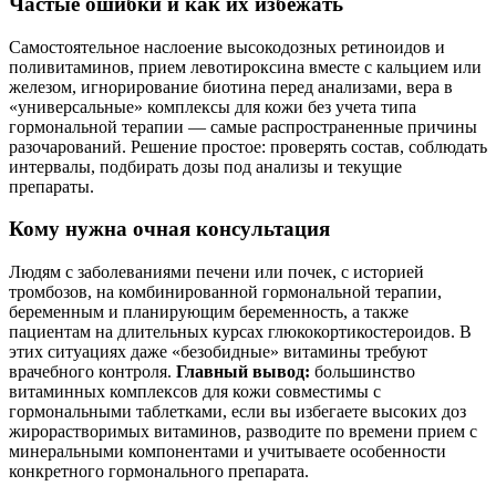
Частые ошибки и как их избежать
Самостоятельное наслоение высокодозных ретиноидов и
поливитаминов, прием левотироксина вместе с кальцием или
железом, игнорирование биотина перед анализами, вера в
«универсальные» комплексы для кожи без учета типа
гормональной терапии — самые распространенные причины
разочарований. Решение простое: проверять состав, соблюдать
интервалы, подбирать дозы под анализы и текущие
препараты.
Кому нужна очная консультация
Людям с заболеваниями печени или почек, с историей
тромбозов, на комбинированной гормональной терапии,
беременным и планирующим беременность, а также
пациентам на длительных курсах глюкокортикостероидов. В
этих ситуациях даже «безобидные» витамины требуют
врачебного контроля.
Главный вывод:
большинство
витаминных комплексов для кожи совместимы с
гормональными таблетками, если вы избегаете высоких доз
жирорастворимых витаминов, разводите по времени прием с
минеральными компонентами и учитываете особенности
конкретного гормонального препарата.