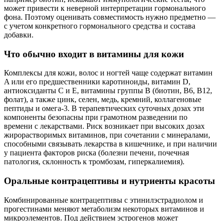
может привести к неверной интерпретации гормонального
фона. Поэтому оценивать совместимость нужно предметно —
с учетом конкретного гормонального средства и состава
добавки.
Что обычно входит в витамины для кожи
Комплексы для кожи, волос и ногтей чаще содержат витамин
A или его предшественники каротиноиды, витамин D,
антиоксиданты C и E, витамины группы B (биотин, B6, B12,
фолат), а также цинк, селен, медь, кремний, коллагеновые
пептиды и омега‑3. В терапевтических суточных дозах эти
компоненты безопасны при грамотном разведении по
времени с лекарствами. Риск возникает при высоких дозах
жирорастворимых витаминов, при сочетании с минералами,
способными связывать лекарства в кишечнике, и при наличии
у пациента факторов риска (болезни печени, почечная
патология, склонность к тромбозам, гиперкалиемия).
Оральные контрацептивы и нутриенты красоты
Комбинированные контрацептивы с этинилэстрадиолом и
прогестинами меняют метаболизм некоторых витаминов и
микроэлементов. Под действием эстрогенов может