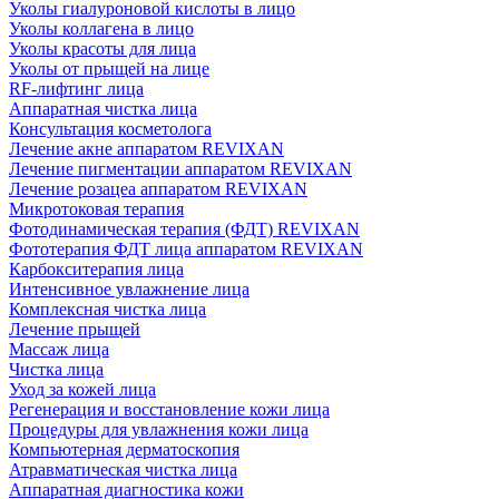
Уколы гиалуроновой кислоты в лицо
Уколы коллагена в лицо
Уколы красоты для лица
Уколы от прыщей на лице
RF-лифтинг лица
Аппаратная чистка лица
Консультация косметолога
Лечение акне аппаратом REVIXAN
Лечение пигментации аппаратом REVIXAN
Лечение розацеа аппаратом REVIXAN
Микротоковая терапия
Фотодинамическая терапия (ФДТ) REVIXAN
Фототерапия ФДТ лица аппаратом REVIXAN
Карбокситерапия лица
Интенсивное увлажнение лица
Комплексная чистка лица
Лечение прыщей
Массаж лица
Чистка лица
Уход за кожей лица
Регенерация и восстановление кожи лица
Процедуры для увлажнения кожи лица
Компьютерная дерматоскопия
Атравматическая чистка лица
Аппаратная диагностика кожи