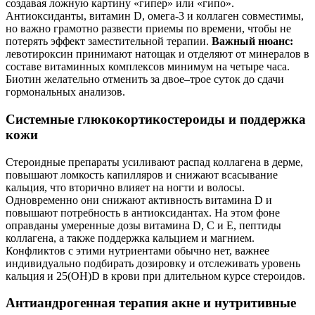
создавая ложную картину «гипер» или «гипо».
Антиоксиданты, витамин D, омега‑3 и коллаген совместимы,
но важно грамотно развести приемы по времени, чтобы не
потерять эффект заместительной терапии.
Важный нюанс:
левотироксин принимают натощак и отделяют от минералов в
составе витаминных комплексов минимум на четыре часа.
Биотин желательно отменить за двое–трое суток до сдачи
гормональных анализов.
Системные глюкокортикостероиды и поддержка
кожи
Стероидные препараты усиливают распад коллагена в дерме,
повышают ломкость капилляров и снижают всасывание
кальция, что вторично влияет на ногти и волосы.
Одновременно они снижают активность витамина D и
повышают потребность в антиоксидантах. На этом фоне
оправданы умеренные дозы витамина D, С и Е, пептиды
коллагена, а также поддержка кальцием и магнием.
Конфликтов с этими нутриентами обычно нет, важнее
индивидуально подбирать дозировку и отслеживать уровень
кальция и 25(OH)D в крови при длительном курсе стероидов.
Антиандрогенная терапия акне и нутритивные