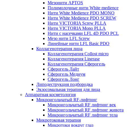
Мезонити APTOS
Полимолочные нити White medience
Нити White Medience PDO MONO
Нити White Medience PDO SCREW
Нити VICTORIA Screw PLLA
Нити VICTORIA Mono PLLA
Нити с насечками LFL 4D PDO PCL
Мезо нити LFL Screw
Линейные нити LFL Basic PDO
Коллагенотерапия лица
Коллагенотерапия Collost micro
Коллагенотерапия Linerase
Коллагенотерапия Сферогель
Сферогель Лайт
Сферогель Медиум
Сферогель Лонг
Липодеструкция подбородка
Экзосомальная терапия для лица
Аппаратная косметология
Микроигольчатый RF-лифтинг
Микроигольчатый RF лифтинг век
Микроигольчатый RF лифтинг живота
Микроигольчатый RF лифтинг тела
Микротоковая терапия
Микротоки вокруг глаз