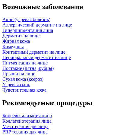
Возможные заболевания
Акне (угревая болезнь)
Аллергический дерматит на лице
Гиперпигментация лица
Дерматит на лице
Жирная кожа
Комедоны
Контактный дерматит на лице
Периоральный дерматит на лице
Пигментация на лице
Постакне (пятна, рубцы)
Прыщи на лице
Сухая кожа (ксероз)
Угревая сыпь
Чувствительная кожа
Рекомендуемые процедуры
Биоревитализация лица
Коллагенотерапия лица
Мезотерапия для лица
PRP терапия для лица