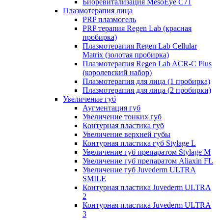
Биоревитализация MesoEye C71
Плазмотерапия лица
PRP плазмогель
PRP терапия Regen Lab (красная
пробирка)
Плазмотерапия Regen Lab Cellular
Matrix (золотая пробирка)
Плазмотерапия Regen Lab ACR-C Plus
(королевский набор)
Плазмотерапия для лица (1 пробирка)
Плазмотерапия для лица (2 пробирки)
Увеличение губ
Аугментация губ
Увеличение тонких губ
Контурная пластика губ
Увеличение верхней губы
Контурная пластика губ Stylage L
Увеличение губ препаратом Stylage M
Увеличение губ препаратом Aliaxin FL
Увеличение губ Juvederm ULTRA
SMILE
Контурная пластика Juvederm ULTRA
2
Контурная пластика Juvederm ULTRA
3