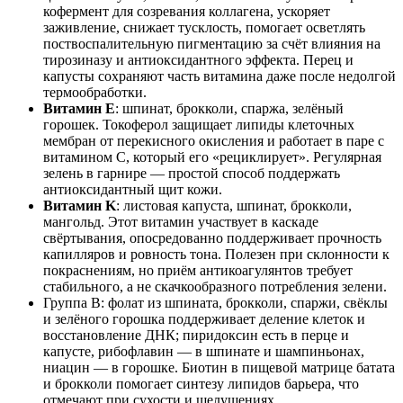
кофермент для созревания коллагена, ускоряет
заживление, снижает тусклость, помогает осветлять
поствоспалительную пигментацию за счёт влияния на
тирозиназу и антиоксидантного эффекта. Перец и
капусты сохраняют часть витамина даже после недолгой
термообработки.
Витамин Е
: шпинат, брокколи, спаржа, зелёный
горошек. Токоферол защищает липиды клеточных
мембран от перекисного окисления и работает в паре с
витамином С, который его «рециклирует». Регулярная
зелень в гарнире — простой способ поддержать
антиоксидантный щит кожи.
Витамин K
: листовая капуста, шпинат, брокколи,
мангольд. Этот витамин участвует в каскаде
свёртывания, опосредованно поддерживает прочность
капилляров и ровность тона. Полезен при склонности к
покраснениям, но приём антикоагулянтов требует
стабильного, а не скачкообразного потребления зелени.
Группа B: фолат из шпината, брокколи, спаржи, свёклы
и зелёного горошка поддерживает деление клеток и
восстановление ДНК; пиридоксин есть в перце и
капусте, рибофлавин — в шпинате и шампиньонах,
ниацин — в горошке. Биотин в пищевой матрице батата
и брокколи помогает синтезу липидов барьера, что
отмечают при сухости и шелушениях.