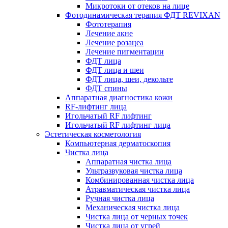
Микротоки от отеков на лице
Фотодинамическая терапия ФДТ REVIXAN
Фототерапия
Лечение акне
Лечение розацеа
Лечение пигментации
ФДТ лица
ФДТ лица и шеи
ФДТ лица, шеи, декольте
ФДТ спины
Аппаратная диагностика кожи
RF-лифтинг лица
Игольчатый RF лифтинг
Игольчатый RF лифтинг лица
Эстетическая косметология
Компьютерная дерматоскопия
Чистка лица
Аппаратная чистка лица
Ультразвуковая чистка лица
Комбинированная чистка лица
Атравматическая чистка лица
Ручная чистка лица
Механическая чистка лица
Чистка лица от черных точек
Чистка лица от угрей