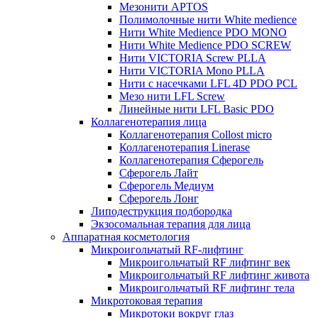
Мезонити APTOS
Полимолочные нити White medience
Нити White Medience PDO MONO
Нити White Medience PDO SCREW
Нити VICTORIA Screw PLLA
Нити VICTORIA Mono PLLA
Нити с насечками LFL 4D PDO PCL
Мезо нити LFL Screw
Линейные нити LFL Basic PDO
Коллагенотерапия лица
Коллагенотерапия Collost micro
Коллагенотерапия Linerase
Коллагенотерапия Сферогель
Сферогель Лайт
Сферогель Медиум
Сферогель Лонг
Липодеструкция подбородка
Экзосомальная терапия для лица
Аппаратная косметология
Микроигольчатый RF-лифтинг
Микроигольчатый RF лифтинг век
Микроигольчатый RF лифтинг живота
Микроигольчатый RF лифтинг тела
Микротоковая терапия
Микротоки вокруг глаз