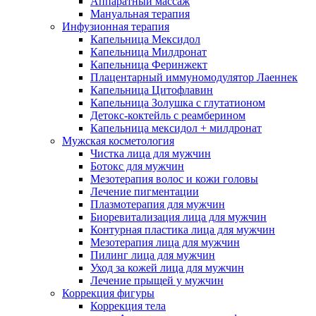
Аппаратный массаж
Мануальная терапия
Инфузионная терапия
Капельница Мексидол
Капельница Милдронат
Капельница Феринжект
Плацентарный иммуномодулятор Лаеннек
Капельница Цитофлавин
Капельница Золушка с глутатионом
Детокс-коктейль с реамберином
Капельница мексидол + милдронат
Мужская косметология
Чистка лица для мужчин
Ботокс для мужчин
Мезотерапия волос и кожи головы
Лечение пигментации
Плазмотерапия для мужчин
Биоревитализация лица для мужчин
Контурная пластика лица для мужчин
Мезотерапия лица для мужчин
Пилинг лица для мужчин
Уход за кожей лица для мужчин
Лечение прыщей у мужчин
Коррекция фигуры
Коррекция тела