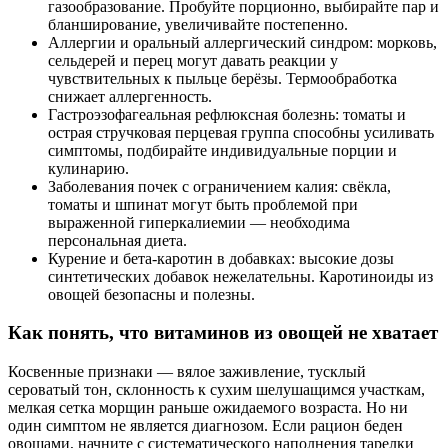
газообразование. Пробуйте порционно, выбирайте пар и
бланширование, увеличивайте постепенно.
Аллергии и оральный аллергический синдром: морковь,
сельдерей и перец могут давать реакции у
чувствительных к пыльце берёзы. Термообработка
снижает аллергенность.
Гастроэзофагеальная рефлюксная болезнь: томаты и
острая стручковая перцевая группа способны усиливать
симптомы, подбирайте индивидуальные порции и
кулинарию.
Заболевания почек с ограничением калия: свёкла,
томаты и шпинат могут быть проблемой при
выраженной гиперкалиемии — необходима
персональная диета.
Курение и бета-каротин в добавках: высокие дозы
синтетических добавок нежелательны. Каротиноиды из
овощей безопасны и полезны.
Как понять, что витаминов из овощей не хватает
Косвенные признаки — вялое заживление, тусклый
сероватый тон, склонность к сухим шелушащимся участкам,
мелкая сетка морщин раньше ожидаемого возраста. Но ни
один симптом не является диагнозом. Если рацион беден
овощами, начните с систематического наполнения тарелки