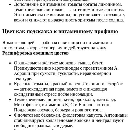
Дополнение к витаминам: томаты богаты ликопином,
тёмно-зелёные листовые — лютеином и зеаксантином.
Эти пигменты не витамины, но усиливают фотозащиту
кожи и снижают выраженность эритемы после солнца.
Цвет как подсказка к витаминному профилю
Яркость овощей — рабочая навигация по витаминам и
пигментам, которые синергично действуют на кожу.
Расшифровка овощных цветов
Оранжевые и жёлтые: морковь, тыква, батат.
Преимущественно каротиноиды с провитамином А.
Хороши при сухости, тусклости, неравномерной
текстуре.
Красные: томаты, красный перец. Ликопин и аскорбат
— антиоксидантная пара, заметно снижающая
оксидативный стресс после инсоляции.
Тёмно-зелёные: шпинат, кейл, брокколи, мангольд.
Микс фолата, витаминов К, С и Е плюс лютеин.
Поддержка сосудов, барьера и ровного тона.
Фиолетовые: баклажан, фиолетовая капуста. Антоцианы
стабилизируют коллагеновые волокна и нейтрализуют
свободные радикалы в дерме.