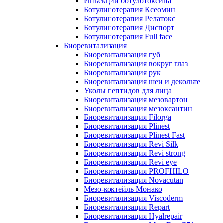
Инъекции ботулотоксина
Ботулинотерапия Ксеомин
Ботулинотерапия Релатокс
Ботулинотерапия Диспорт
Ботулинотерапия Full face
Биоревитализация
Биоревитализация губ
Биоревитализация вокруг глаз
Биоревитализация рук
Биоревитализация шеи и декольте
Уколы пептидов для лица
Биоревитализация мезовартон
Биоревитализация мезоксантин
Биоревитализация Filorga
Биоревитализация Plinest
Биоревитализация Plinest Fast
Биоревитализация Revi Silk
Биоревитализация Revi strong
Биоревитализация Revi eye
Биоревитализация PROFHILO
Биоревитализация Novacutan
Мезо-коктейль Монако
Биоревитализация Viscoderm
Биоревитализация Repart
Биоревитализация Hyalrepair