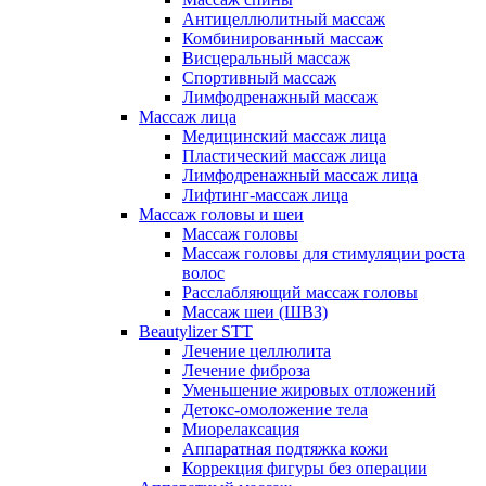
Антицеллюлитный массаж
Комбинированный массаж
Висцеральный массаж
Спортивный массаж
Лимфодренажный массаж
Массаж лица
Медицинский массаж лица
Пластический массаж лица
Лимфодренажный массаж лица
Лифтинг-массаж лица
Массаж головы и шеи
Массаж головы
Массаж головы для стимуляции роста
волос
Расслабляющий массаж головы
Массаж шеи (ШВЗ)
Beautylizer STT
Лечение целлюлита
Лечение фиброза
Уменьшение жировых отложений
Детокс-омоложение тела
Миорелаксация
Аппаратная подтяжка кожи
Коррекция фигуры без операции