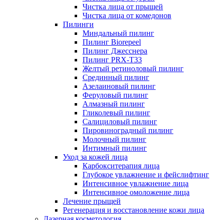
Чистка лица от прыщей
Чистка лица от комедонов
Пилинги
Миндальный пилинг
Пилинг Biorepeel
Пилинг Джесснера
Пилинг PRX-T33
Желтый ретиноловый пилинг
Срединный пилинг
Азелаиновый пилинг
Феруловый пилинг
Алмазный пилинг
Гликолевый пилинг
Салициловый пилинг
Пировиноградный пилинг
Молочный пилинг
Интимный пилинг
Уход за кожей лица
Карбокситерапия лица
Глубокое увлажнение и фейслифтинг
Интенсивное увлажнение лица
Интенсивное омоложение лица
Лечение прыщей
Регенерация и восстановление кожи лица
Лазерная косметология