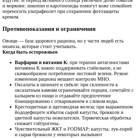
вздутие. В период активного солнца увеличьте долю томатов
и моркови: ликопин и каротиноиды помогут коже спокойнее
переносить ультрафиолет при сохранении фотозащиты
кремом.
Противопоказания и ограничения
Овощи — база здорового рациона, но у части людей есть
нюансы, которые стоит учитывать.
Когда быть осторожным
Варфарин и витамин K
: при терапии антагонистами
витамина K важно поддерживать стабильное, а не
скачкообразное потребление листовой зелени. Резкие
изменения рациона мешают контролю МНО.
Оксалаты в шпинате и свёкле: при склонности к
оксалатным камням ограничивайте порции, сочетайте с
кальцием из пищи и отдавайте предпочтение
бланшированию с отвариванием и сливом воды.
Крестоцветные и щитовидная железа: при выраженном
йододефиците избыток сырой капусты, брокколи и
цветной капусты нежелателен. Термическая обработка
снижает гойтрогены.
Чувствительный ЖКТ и FODMAP: капусты, лук-порей
и сырая брокколи у некоторых вызывают