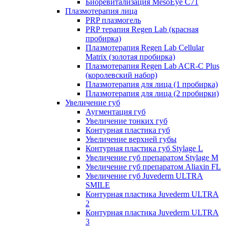
Биоревитализация MesoEye C71
Плазмотерапия лица
PRP плазмогель
PRP терапия Regen Lab (красная
пробирка)
Плазмотерапия Regen Lab Cellular
Matrix (золотая пробирка)
Плазмотерапия Regen Lab ACR-C Plus
(королевский набор)
Плазмотерапия для лица (1 пробирка)
Плазмотерапия для лица (2 пробирки)
Увеличение губ
Аугментация губ
Увеличение тонких губ
Контурная пластика губ
Увеличение верхней губы
Контурная пластика губ Stylage L
Увеличение губ препаратом Stylage M
Увеличение губ препаратом Aliaxin FL
Увеличение губ Juvederm ULTRA
SMILE
Контурная пластика Juvederm ULTRA
2
Контурная пластика Juvederm ULTRA
3