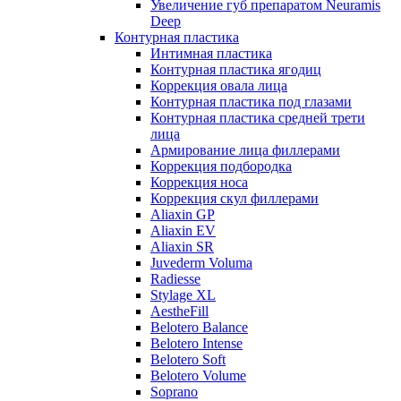
Увеличение губ препаратом Neuramis
Deep
Контурная пластика
Интимная пластика
Контурная пластика ягодиц
Коррекция овала лица
Контурная пластика под глазами
Контурная пластика средней трети
лица
Армирование лица филлерами
Коррекция подбородка
Коррекция носа
Коррекция скул филлерами
Aliaxin GP
Aliaxin EV
Aliaxin SR
Juvederm Voluma
Radiesse
Stylage XL
AestheFill
Belotero Balance
Belotero Intense
Belotero Soft
Belotero Volume
Soprano