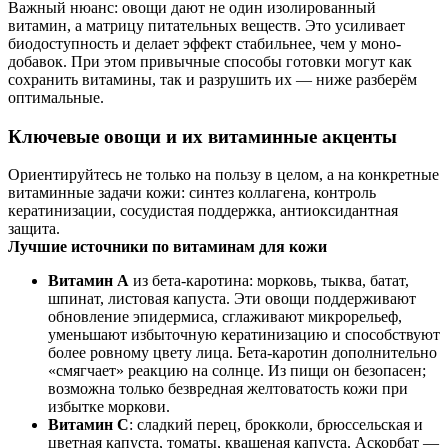
Важный нюанс: овощи дают не один изолированный
витамин, а матрицу питательных веществ. Это усиливает
биодоступность и делает эффект стабильнее, чем у моно-
добавок. При этом привычные способы готовки могут как
сохранить витамины, так и разрушить их — ниже разберём
оптимальные.
Ключевые овощи и их витаминные акценты
Ориентируйтесь не только на пользу в целом, а на конкретные
витаминные задачи кожи: синтез коллагена, контроль
кератинизации, сосудистая поддержка, антиоксидантная
защита.
Лучшие источники по витаминам для кожи
Витамин А
из бета-каротина: морковь, тыква, батат,
шпинат, листовая капуста. Эти овощи поддерживают
обновление эпидермиса, сглаживают микрорельеф,
уменьшают избыточную кератинизацию и способствуют
более ровному цвету лица. Бета-каротин дополнительно
«смягчает» реакцию на солнце. Из пищи он безопасен;
возможна только безвредная желтоватость кожи при
избытке моркови.
Витамин С
: сладкий перец, брокколи, брюссельская и
цветная капуста, томаты, квашеная капуста. Аскорбат —