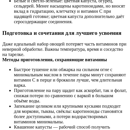
Белые и светло-зелёные: цветная капуста, огурец,
сельдерей. Менее насыщены каротиноидами, но вносят
вклад в гидратацию, клетчатку и витамин С при
щадящей готовке; цветная капуста дополнительно даёт
серосодержащие соединения.
Подготовка и сочетания для лучшего усвоения
Даже идеальный набор овощей потеряет часть витаминов при
неверной обработке. Важны температура, время и соседство
на тарелке.
Методы приготовления, сохраняющие витамины
Быстрое тушение или обжарка на сильном огне с
минимальным маслом в течение пары минут сохраняют
витамин С в перце и брокколи лучше, чем длительная
варка.
Приготовление на пару щадит как аскорбат, так и фолат,
снижая потери по сравнению с варкой в большом
объёме воды.
Запекание целиком или крупными кусками подходит
для моркови, тыквы, свёклы: каротиноиды становятся
более доступными, а потери водорастворимых
витаминов минимальны.
Квашение капусты — рабочий способ получить