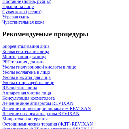
Постакне (пятна, рубцы)
Прыщи на лице
Сухая кожа (ксероз)
Угревая сыпь
Чувствительная кожа
Рекомендуемые процедуры
Биоревитализация лица
Коллагенотерапия лица
Мезотерапия для лица
PRP терапия для лица
Уколы гиалуроновой кислоты в лицо
Уколы коллагена в лицо
Уколы красоты для лица
Уколы от прыщей на лице
RF-лифтинг лица
Аппаратная чистка лица
Консультация косметолога
Лечение акне аппаратом REVIXAN
Лечение пигментации аппаратом REVIXAN
Лечение розацеа аппаратом REVIXAN
Микротоковая терапия
Фотодинамическая терапия (ФДТ) REVIXAN