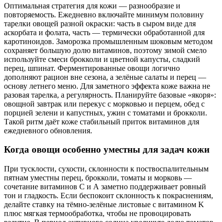
Оптимальная стратегия для кожи — разнообразие и
повторяемость. Ежедневно включайте минимум половину
тарелки овощей разной окраски: часть в сыром виде для
аскорбата и фолата, часть — термически обработанной для
каротиноидов. Заморозка промышленным шоковым методом
сохраняет большую долю витаминов, поэтому зимой смело
используйте смеси брокколи и цветной капусты, сладкий
перец, шпинат. Ферментированные овощи логично
дополняют рацион вне сезона, а зелёные салаты и перец —
основу летнего меню. Для заметного эффекта коже важна не
разовая тарелка, а регулярность. Планируйте базовые «якоря»:
овощной завтрак или перекус с морковью и перцем, обед с
порцией зелени и капустных, ужин с томатами и брокколи.
Такой ритм даёт коже стабильный приток витаминов для
ежедневного обновления.
Когда овощи особенно уместны для задач кожи
При тусклости, сухости, склонности к поствоспалительным
пятнам уместны перец, брокколи, томаты и морковь —
сочетание витаминов С и А заметно поддерживает ровный
тон и гладкость. Если беспокоит склонность к покраснениям,
делайте ставку на тёмно-зелёные листовые с витамином K
плюс мягкая термообработка, чтобы не провоцировать