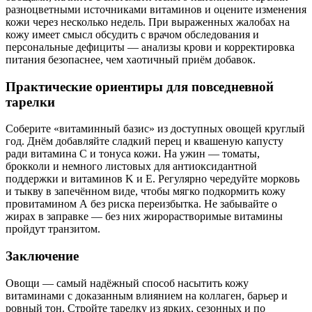
разноцветными источниками витаминов и оцените изменения
кожи через несколько недель. При выраженных жалобах на
кожу имеет смысл обсудить с врачом обследования и
персональные дефициты — анализы крови и корректировка
питания безопаснее, чем хаотичный приём добавок.
Практические ориентиры для повседневной
тарелки
Соберите «витаминный базис» из доступных овощей круглый
год. Днём добавляйте сладкий перец и квашеную капусту
ради витамина С и тонуса кожи. На ужин — томаты,
брокколи и немного листовых для антиоксидантной
поддержки и витаминов K и Е. Регулярно чередуйте морковь
и тыкву в запечённом виде, чтобы мягко подкормить кожу
провитамином А без риска переизбытка. Не забывайте о
жирах в заправке — без них жирорастворимые витамины
пройдут транзитом.
Заключение
Овощи — самый надёжный способ насытить кожу
витаминами с доказанным влиянием на коллаген, барьер и
ровный тон. Стройте тарелку из ярких, сезонных и по