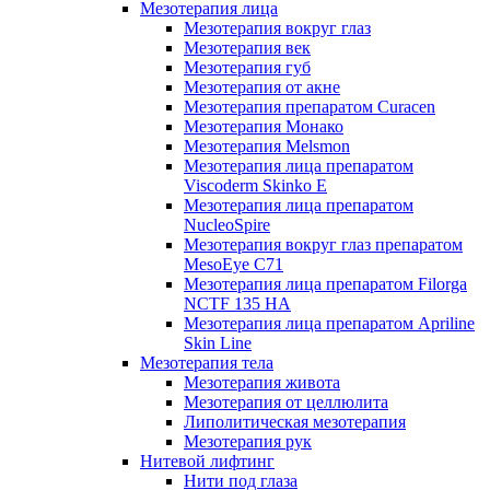
Мезотерапия лица
Мезотерапия вокруг глаз
Мезотерапия век
Мезотерапия губ
Мезотерапия от акне
Мезотерапия препаратом Curacen
Мезотерапия Монако
Мезотерапия Melsmon
Мезотерапия лица препаратом
Viscoderm Skinko E
Мезотерапия лица препаратом
NucleoSpire
Мезотерапия вокруг глаз препаратом
MesoEye С71
Мезотерапия лица препаратом Filorga
NCTF 135 HA
Мезотерапия лица препаратом Apriline
Skin Line
Мезотерапия тела
Мезотерапия живота
Мезотерапия от целлюлита
Липолитическая мезотерапия
Мезотерапия рук
Нитевой лифтинг
Нити под глаза