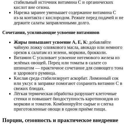
стабильный источник витамина С и органических
кислот вне сезона.
Нарезка заранее уменьшает содержание витамина С
из‑за контакта с кислородом. Режьте перед подачей и не
держите салаты заправленными долго.
Сочетания, усиливающие усвоение витаминов
Жиры повышают усвоение A, E, K
: добавляйте
чайную ложку оливкового масла, авокадо или немного
орехов к салатам из зелени, моркови, брокколи.
Витамин С усиливает усвоение негемового железа из
зелёных овощей. Перец или томаты в салате со
шпинатом — практичное сочетание для сияющего тона
и здорового румянца.
Кислая среда стабилизирует аскорбат. Лимонный сок
или уксус в заправке помогают сохранить витамин С в
свежих блюдах.
Лёгкая термическая обработка разрушает клеточные
стенки и повышает биодоступность каротиноидов из
моркови и томатов. Комбинируйте сырые и слегка
приготовленные овощи в одном приёме пищи.
Порции, сезонность и практическое внедрение