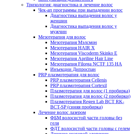
Трихология: диагностика и лечение волос
Чек-ап программы при выпадении волос
Диагностика выпадения волос у
женщин
Диагностика выпадения волос у
мужчин
Мезотерапия для волос
Мезотерапия Мэлсмон
Мезотерапия HAIR X
Мезотерапия Viscoderm Skinko E
Мезотерапия Apriline Hair Line
Мезотерапия Filorga NCTF 135 HA
Инъекции Дипроспан
PRP плазмотерапия для волос
PRP плазмотерапия Cellenis
PRP плазмотерапия Cortexil
Плазмотерапия для волос (1 пробирка)
Плазмотерапия для волос (2 пробирки)
Плазмотерапия Regen Lab BCT RK-
BCT-SP (синяя пробирка)
Лечение волос лазером
ФБМ волосистой части головы без
геля
ФДТ волосистой части головы с гелем
Лечение очаговой алопеции