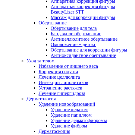
Аппаратная коррекция фигуры
Аппаратная коррекция фигуры
BeautyLizer STT
Массаж для коррекции фигуры
Обертывание
Обертывание для тела
Бандажное обертывание
Антицеллюлитное обертывание
Омоложение + детокс
Обертывание для коррекции фигуры
Антиоксидантное обертывание
Уход за телом
Избавление от лишнего веса
Коррекция силуэта
Лечение целлюлита
Инъекции липолитиков
Устранение растяжек
Лечение гипергидроза
Дерматология
Удаление новообразований
Удаление кератом
Удаление папиллом
Удаление дерматофибромы
Удаление фибром
Дерматоскопия