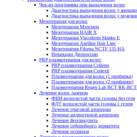
Чек-ап программы при выпадении волос
Диагностика выпадения волос у женщи
Диагностика выпадения волос у мужчи
Мезотерапия для волос
Мезотерапия Мэлсмон
Мезотерапия HAIR X
Мезотерапия Viscoderm Skinko E
Мезотерапия Apriline Hair Line
Мезотерапия Filorga NCTF 135 HA
Инъекции Дипроспан
PRP плазмотерапия для волос
PRP плазмотерапия Cellenis
PRP плазмотерапия Cortexil
Плазмотерапия для волос (1 пробирка)
Плазмотерапия для волос (2 пробирки)
Плазмотерапия Regen Lab BCT RK-BCT-
Лечение волос лазером
ФБМ волосистой части головы без геля
ФДТ волосистой части головы с гелем
Лечение очаговой алопеции
Лечение андрогенной алопеции
Лечение фолликулита
Лечение себорейного дерматита
Лечение псориаза
Лечение и восстановление волос