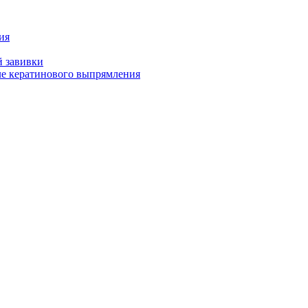
ия
й завивки
ле кератинового выпрямления