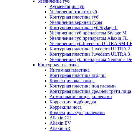
Увеличение губ
Аугментация губ
Увеличение тонких губ
Контурная пластика губ
Увеличение верхней губы
Контурная пластика губ Stylage L
Увеличение губ препаратом Stylage M
Увеличение губ препаратом Aliaxin FL
Увеличение губ Juvederm ULTRA SMIL
Контурная пластика Juvederm ULTRA 2
Контурная пластика Juvederm ULTRA 3
Увеличение губ препаратом Neuramis De
Контурная пластика
Интимная пластика
Контурная пластика ягодиц
Коррекция овала лица
Контурная пластика под глазами
Контурная пластика средней трети лица
Армирование лица филлерами
Коррекция подбородка
Коррекция носа
Коррекция скул филлерами
Aliaxin GP
Aliaxin EV
Aliaxin SR