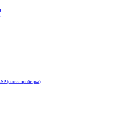
н
н
SP (синяя пробирка)