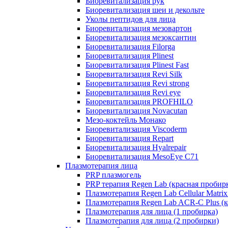
Биоревитализация рук
Биоревитализация шеи и декольте
Уколы пептидов для лица
Биоревитализация мезовартон
Биоревитализация мезоксантин
Биоревитализация Filorga
Биоревитализация Plinest
Биоревитализация Plinest Fast
Биоревитализация Revi Silk
Биоревитализация Revi strong
Биоревитализация Revi eye
Биоревитализация PROFHILO
Биоревитализация Novacutan
Мезо-коктейль Монако
Биоревитализация Viscoderm
Биоревитализация Repart
Биоревитализация Hyalrepair
Биоревитализация MesoEye C71
Плазмотерапия лица
PRP плазмогель
PRP терапия Regen Lab (красная пробир
Плазмотерапия Regen Lab Cellular Matrix
Плазмотерапия Regen Lab ACR-C Plus (к
Плазмотерапия для лица (1 пробирка)
Плазмотерапия для лица (2 пробирки)