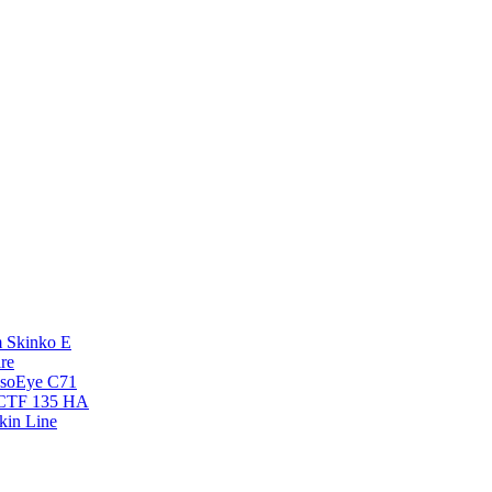
 Skinko E
re
esoEye С71
NCTF 135 HA
kin Line