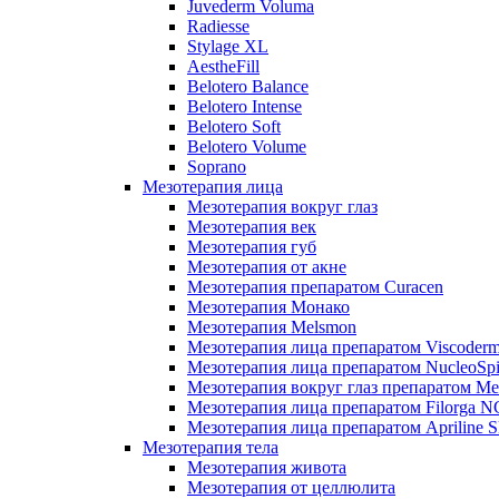
Juvederm Voluma
Radiesse
Stylage XL
AestheFill
Belotero Balance
Belotero Intense
Belotero Soft
Belotero Volume
Soprano
Мезотерапия лица
Мезотерапия вокруг глаз
Мезотерапия век
Мезотерапия губ
Мезотерапия от акне
Мезотерапия препаратом Curacen
Мезотерапия Монако
Мезотерапия Melsmon
Мезотерапия лица препаратом Viscoderm
Мезотерапия лица препаратом NucleoSpi
Мезотерапия вокруг глаз препаратом M
Мезотерапия лица препаратом Filorga 
Мезотерапия лица препаратом Apriline S
Мезотерапия тела
Мезотерапия живота
Мезотерапия от целлюлита