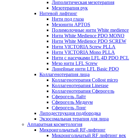
Липолитическая мезотерапия
Мезотерапия рук
Нитевой лифтинг
Нити под глаза
Мезонити APTOS
Полимолочные нити White medience
Нити White Medience PDO MONO
Нити White Medience PDO SCREW
Нити VICTORIA Screw PLLA
Нити VICTORIA Mono PLLA
Нити с насечками LFL 4D PDO PCL
Мезо нити LFL Screw
Линейные нити LFL Basic PDO
Коллагенотерапия лица
Коллагенотерапия Collost micro
Коллагенотерапия Linerase
Коллагенотерапия Сферогель
Сферогель Лайт
Сферогель Медиум
Сферогель Лонг
Липодеструкция подбородка
Экзосомальная терапия для лица
Аппаратная косметология
Микроигольчатый RF-лифтинг
Микроигольчатый RF лифтинг век