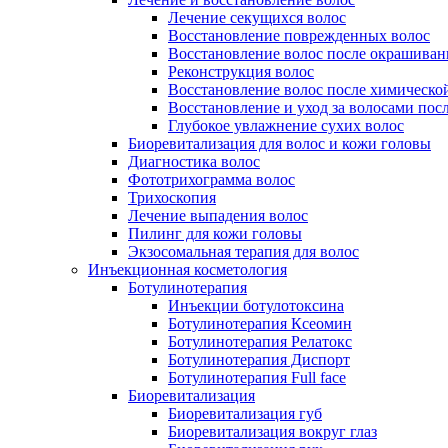
Лечение секущихся волос
Восстановление поврежденных волос
Восстановление волос после окрашиван
Реконструкция волос
Восстановление волос после химическо
Восстановление и уход за волосами пос
Глубокое увлажнение сухих волос
Биоревитализация для волос и кожи головы
Диагностика волос
Фототрихограмма волос
Трихоскопия
Лечение выпадения волос
Пилинг для кожи головы
Экзосомальная терапия для волос
Инъекционная косметология
Ботулинотерапия
Инъекции ботулотоксина
Ботулинотерапия Ксеомин
Ботулинотерапия Релатокс
Ботулинотерапия Диспорт
Ботулинотерапия Full face
Биоревитализация
Биоревитализация губ
Биоревитализация вокруг глаз