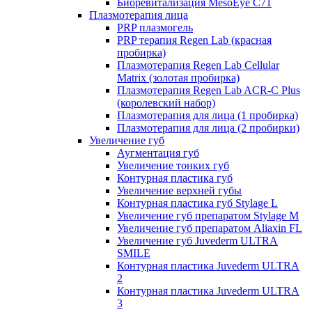
Биоревитализация MesoEye C71
Плазмотерапия лица
PRP плазмогель
PRP терапия Regen Lab (красная
пробирка)
Плазмотерапия Regen Lab Cellular
Matrix (золотая пробирка)
Плазмотерапия Regen Lab ACR-C Plus
(королевский набор)
Плазмотерапия для лица (1 пробирка)
Плазмотерапия для лица (2 пробирки)
Увеличение губ
Аугментация губ
Увеличение тонких губ
Контурная пластика губ
Увеличение верхней губы
Контурная пластика губ Stylage L
Увеличение губ препаратом Stylage M
Увеличение губ препаратом Aliaxin FL
Увеличение губ Juvederm ULTRA
SMILE
Контурная пластика Juvederm ULTRA
2
Контурная пластика Juvederm ULTRA
3