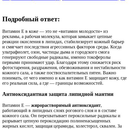
Подробный ответ:
Витамин E в коже — это не «витамин молодости» из
рекламы, а рабочая молекула, которая замыкает цепные
реакции окисления в липидах, стабилизирует кожный барьер
и смягчает последствия агрессивных факторов среды. Когда
ультрафиолет, озон, частицы дыма и городского смога
генерируют свободные радикалы, именно токоферолы
первыми принимают удар. Благодаря этому снижается риск
фотостарения, раздражения, обезвоживания и нестабильности
кожного сала, а также поствоспалительных пятен. Важно
понимать, от чего именно и как витамин E защищает кожу, где
его реальная сила, а где — границы возможностей.
Антиоксидантная защита липидной мантии
Витамин E —
жирорастворимый антиоксидант
,
работающий в липидных слоях рогового слоя и в составе
кожного сала. Он перехватывает пероксильные радикалы и
разрывает цепную пероксидацию полиненасыщенных
жирных кислот, защищая церамиды, холестерол, сквален. За