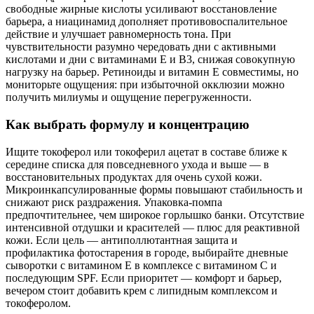
свободные жирные кислоты усиливают восстановление
барьера, а ниацинамид дополняет противовоспалительное
действие и улучшает равномерность тона. При
чувствительности разумно чередовать дни с активными
кислотами и дни с витаминами E и B3, снижая совокупную
нагрузку на барьер. Ретиноиды и витамин E совместимы, но
мониторьте ощущения: при избыточной окклюзии можно
получить милиумы и ощущение перегруженности.
Как выбрать формулу и концентрацию
Ищите токоферол или токоферил ацетат в составе ближе к
середине списка для повседневного ухода и выше — в
восстановительных продуктах для очень сухой кожи.
Микроинкапсулированные формы повышают стабильность и
снижают риск раздражения. Упаковка‑помпа
предпочтительнее, чем широкое горлышко банки. Отсутствие
интенсивной отдушки и красителей — плюс для реактивной
кожи. Если цель — антиполлютантная защита и
профилактика фотостарения в городе, выбирайте дневные
сыворотки с витамином E в комплексе с витамином C и
последующим SPF. Если приоритет — комфорт и барьер,
вечером стоит добавить крем с липидным комплексом и
токоферолом.