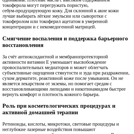
токоферола могут перегружать пористую,
себум‑продуцирующую кожу. Для склонной к акне кожи
лучше выбирать лёгкие эмульсии или сыворотки с
токоферолом или токоферил ацетатом в умеренной
концентрации и с некомедогенной матрицей.
Смягчение воспаления и поддержка барьерного
восстановления
За счёт антиоксидантной и мембранопротекторной
активности витамин E уменьшает высвобождение
провоспалительных медиаторов и может облегчать
субъективные ощущения стянутости и зуда при раздражении,
сухом дерматите, реактивной коже после умывания. Он не
является лекарством от экземы, но помогает средам с
восстановливающими липидами и никотинамидом быстрее
вернуть комфорт и плотность кожного барьера.
Роль при косметологических процедурах и
активной домашней терапии
Ретиноиды, кислоты, микротоки, световые процедуры и
неглубокие лазерные воздействия повышают