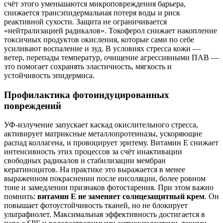
счёт этого уменьшаются микроповреждения барьера,
снижается трансэпидермальная потеря воды и риск
реактивной сухости. Защита не ограничивается
«нейтрализацией радикалов». Токоферол снижает накопление
токсичных продуктов окисления, которые сами по себе
усиливают воспаление и зуд. В условиях стресса кожи —
ветер, перепады температур, очищение агрессивными ПАВ —
это помогает сохранять эластичность, мягкость и
устойчивость эпидермиса.
Профилактика фотоиндуцированных
повреждений
УФ‑излучение запускает каскад окислительного стресса,
активирует матриксные металлопротеиназы, ускоряющие
распад коллагена, и провоцирует эритему. Витамин E снижает
интенсивность этих процессов за счёт инактивации
свободных радикалов и стабилизации мембран
кератиноцитов. На практике это выражается в менее
выраженном покраснении после инсоляции, более ровном
тоне и замедлении признаков фотостарения. При этом важно
помнить:
витамин E не заменяет солнцезащитный крем
. Он
повышает фотоустойчивость тканей, но не блокирует
ультрафиолет. Максимальная эффективность достигается в