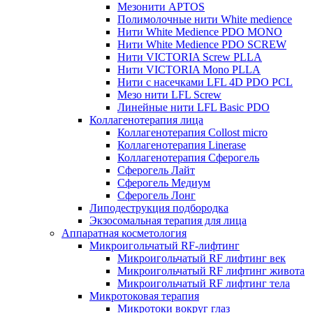
Мезонити APTOS
Полимолочные нити White medience
Нити White Medience PDO MONO
Нити White Medience PDO SCREW
Нити VICTORIA Screw PLLA
Нити VICTORIA Mono PLLA
Нити с насечками LFL 4D PDO PCL
Мезо нити LFL Screw
Линейные нити LFL Basic PDO
Коллагенотерапия лица
Коллагенотерапия Collost micro
Коллагенотерапия Linerase
Коллагенотерапия Сферогель
Сферогель Лайт
Сферогель Медиум
Сферогель Лонг
Липодеструкция подбородка
Экзосомальная терапия для лица
Аппаратная косметология
Микроигольчатый RF-лифтинг
Микроигольчатый RF лифтинг век
Микроигольчатый RF лифтинг живота
Микроигольчатый RF лифтинг тела
Микротоковая терапия
Микротоки вокруг глаз