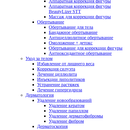
Аппаратная коррекция фигуры
Аппаратная коррекция фигуры
BeautyLizer STT
Массаж для коррекции фигуры
Обертывание
Обертывание для тела
Бандажное обертывание
Антицеллюлитное обертывание
Омоложение + детокс
Обертывание для коррекции фигуры
Антиоксидантное обертывание
Уход за телом
Избавление от лишнего веса
Коррекция силуэта
Лечение целлюлита
Инъекции липолитиков
Устранение растяжек
Лечение гипергидроза
Дерматология
Удаление новообразований
Удаление кератом
Удаление папиллом
Удаление дерматофибромы
Удаление фибром
Дерматоскопия