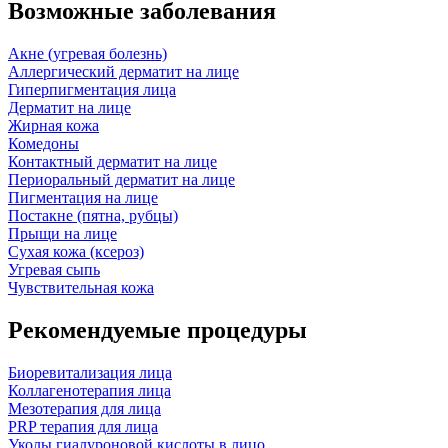
Возможные заболевания
Акне (угревая болезнь)
Аллергический дерматит на лице
Гиперпигментация лица
Дерматит на лице
Жирная кожа
Комедоны
Контактный дерматит на лице
Периоральный дерматит на лице
Пигментация на лице
Постакне (пятна, рубцы)
Прыщи на лице
Сухая кожа (ксероз)
Угревая сыпь
Чувствительная кожа
Рекомендуемые процедуры
Биоревитализация лица
Коллагенотерапия лица
Мезотерапия для лица
PRP терапия для лица
Уколы гиалуроновой кислоты в лицо