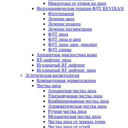
Микротоки от отеков на лице
Фотодинамическая терапия ФДТ REVIXAN
Фототерапия
Лечение акне
Лечение розацеа
Лечение пигментации
ФДТ лица
ФДТ лица и шеи
ФДТ лица, шеи, декольте
ФДТ спины
Аппаратная диагностика кожи
RF-лифтинг лица
Игольчатый RF лифтинг
Игольчатый RF лифтинг лица
Эстетическая косметология
Компьютерная дерматоскопия
Чистка лица
Аппаратная чистка лица
Ультразвуковая чистка лица
Комбинированная чистка лица
Атравматическая чистка лица
Ручная чистка лица
Механическая чистка лица
Чистка лица от черных точек
Чистка лица от угрей