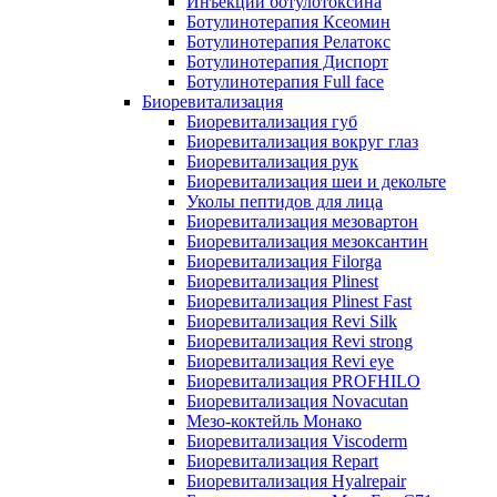
Инъекции ботулотоксина
Ботулинотерапия Ксеомин
Ботулинотерапия Релатокс
Ботулинотерапия Диспорт
Ботулинотерапия Full face
Биоревитализация
Биоревитализация губ
Биоревитализация вокруг глаз
Биоревитализация рук
Биоревитализация шеи и декольте
Уколы пептидов для лица
Биоревитализация мезовартон
Биоревитализация мезоксантин
Биоревитализация Filorga
Биоревитализация Plinest
Биоревитализация Plinest Fast
Биоревитализация Revi Silk
Биоревитализация Revi strong
Биоревитализация Revi eye
Биоревитализация PROFHILO
Биоревитализация Novacutan
Мезо-коктейль Монако
Биоревитализация Viscoderm
Биоревитализация Repart
Биоревитализация Hyalrepair