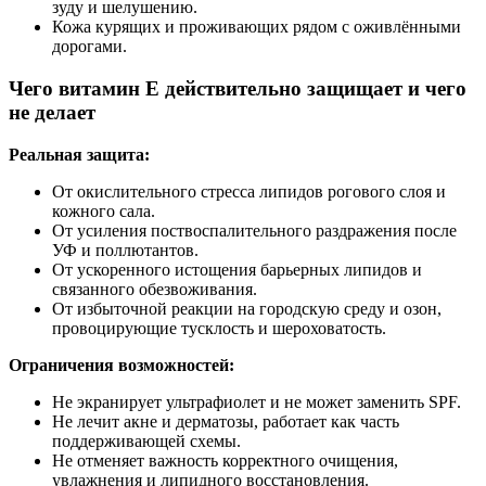
зуду и шелушению.
Кожа курящих и проживающих рядом с оживлёнными
дорогами.
Чего витамин E действительно защищает и чего
не делает
Реальная защита:
От окислительного стресса липидов рогового слоя и
кожного сала.
От усиления поствоспалительного раздражения после
УФ и поллютантов.
От ускоренного истощения барьерных липидов и
связанного обезвоживания.
От избыточной реакции на городскую среду и озон,
провоцирующие тусклость и шероховатость.
Ограничения возможностей:
Не экранирует ультрафиолет и не может заменить SPF.
Не лечит акне и дерматозы, работает как часть
поддерживающей схемы.
Не отменяет важность корректного очищения,
увлажнения и липидного восстановления.