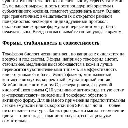
чувствительность тканей к окислительному стрессу. Витамин
E уменьшает выраженность постпроцедурной эритемы и
субъективного жжения, помогает удерживать влагу. Однако
при травматичных вмешательствах с открытой раневой
поверхностью необходим индивидуальный протокол:
окклюзивные жирные формулы в первые дни могут быть
нежелательны. Всегда согласовывайте состав ухода с врачом.
Формы, стабильность и совместимость
Токоферол биологически активен, но капризен: окисляется на
воздухе и под светом. Эфиры, например токоферил ацетат,
стабильнее, медленнее высвобождаются в коже и лучше
переносятся чувствительными типами. На эффективность
влияют упаковка и база: тёмный флакон, минимальный
контакт с воздухом, корректный эмульгаторный состав.
Комбинации с витамином C, ресвератролом, феруловой
кислотой, коэнзимом Q10 усиливают антиоксидантную сетку
и «перезапускают» окисленный токоферол обратно в
активную форму. Для дневного применения предпочтительны
лёгкие эмульсии или сыворотки под SPF, для ночи — более
питательные текстуры. Запах прогорклого масла и изменение
цвета — признак деградации продукта, его защита уже
сомнительна.