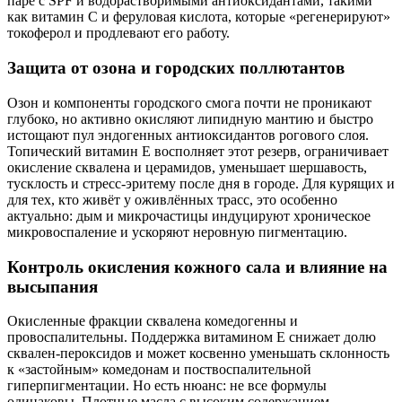
паре с SPF и водорастворимыми антиоксидантами, такими
как витамин C и феруловая кислота, которые «регенерируют»
токоферол и продлевают его работу.
Защита от озона и городских поллютантов
Озон и компоненты городского смога почти не проникают
глубоко, но активно окисляют липидную мантию и быстро
истощают пул эндогенных антиоксидантов рогового слоя.
Топический витамин E восполняет этот резерв, ограничивает
окисление сквалена и церамидов, уменьшает шершавость,
тусклость и стресс‑эритему после дня в городе. Для курящих и
для тех, кто живёт у оживлённых трасс, это особенно
актуально: дым и микрочастицы индуцируют хроническое
микровоспаление и ускоряют неровную пигментацию.
Контроль окисления кожного сала и влияние на
высыпания
Окисленные фракции сквалена комедогенны и
провоспалительны. Поддержка витамином E снижает долю
сквален‑пероксидов и может косвенно уменьшать склонность
к «застойным» комедонам и поствоспалительной
гиперпигментации. Но есть нюанс: не все формулы
одинаковы. Плотные масла с высоким содержанием