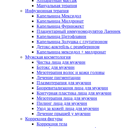
Аппаратный массаж
Мануальная терапия
Инфузионная терапия
Капельница Мексидол
Капельница Милдронат
Капельница Феринжект
Плацентарный иммуномодулятор Лаеннек
Капельница Цитофлавин
Капельница Золушка с глутатионом
Детокс-коктейль с реамберином
Капельница мексидол + милдронат
Мужская косметология
Чистка лица для мужчин
Ботокс для мужчин
Мезотерапия волос и кожи головы
Лечение пигментации
Плазмотерапия для мужчин
Биоревитализация лица для мужчин
Контурная пластика лица для мужчин
Мезотерапия лица для мужчин
Пилинг лица для мужчин
Уход за кожей лица для мужчин
Лечение прыщей у мужчин
Коррекция фигуры
Коррекция тела