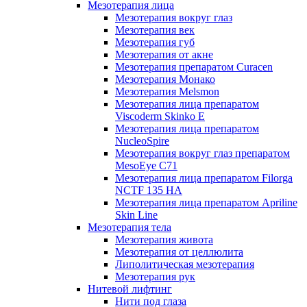
Мезотерапия лица
Мезотерапия вокруг глаз
Мезотерапия век
Мезотерапия губ
Мезотерапия от акне
Мезотерапия препаратом Curacen
Мезотерапия Монако
Мезотерапия Melsmon
Мезотерапия лица препаратом
Viscoderm Skinko E
Мезотерапия лица препаратом
NucleoSpire
Мезотерапия вокруг глаз препаратом
MesoEye С71
Мезотерапия лица препаратом Filorga
NCTF 135 HA
Мезотерапия лица препаратом Apriline
Skin Line
Мезотерапия тела
Мезотерапия живота
Мезотерапия от целлюлита
Липолитическая мезотерапия
Мезотерапия рук
Нитевой лифтинг
Нити под глаза