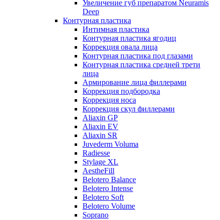
Увеличение губ препаратом Neuramis
Deep
Контурная пластика
Интимная пластика
Контурная пластика ягодиц
Коррекция овала лица
Контурная пластика под глазами
Контурная пластика средней трети
лица
Армирование лица филлерами
Коррекция подбородка
Коррекция носа
Коррекция скул филлерами
Aliaxin GP
Aliaxin EV
Aliaxin SR
Juvederm Voluma
Radiesse
Stylage XL
AestheFill
Belotero Balance
Belotero Intense
Belotero Soft
Belotero Volume
Soprano