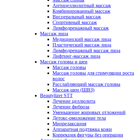
Антицеллюлитный массаж
Комбинированный массаж
Висцеральный массаж
Спортивный массаж
Лимфодренажный массаж
Массаж лица
Медицинский массаж лица
Пластический массаж лица
Лимфодренажный массаж лица
Лифтинг-массаж лица
Массаж головы и шеи
Массаж головы
Массаж головы для стимуляции роста
волос
Расслабляющий массаж головы
Массаж шеи (ШВЗ)
Beautylizer STT
Лечение целлюлита
Лечение фиброза
Уменьшение жировых отложений
Детокс-омоложение тела
Миорелаксация
Аппаратная подтяжка кожи
Коррекция фигуры без операции