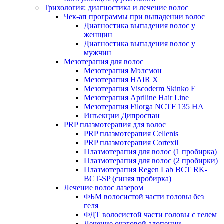
Трихология: диагностика и лечение волос
Чек-ап программы при выпадении волос
Диагностика выпадения волос у
женщин
Диагностика выпадения волос у
мужчин
Мезотерапия для волос
Мезотерапия Мэлсмон
Мезотерапия HAIR X
Мезотерапия Viscoderm Skinko E
Мезотерапия Apriline Hair Line
Мезотерапия Filorga NCTF 135 HA
Инъекции Дипроспан
PRP плазмотерапия для волос
PRP плазмотерапия Cellenis
PRP плазмотерапия Cortexil
Плазмотерапия для волос (1 пробирка)
Плазмотерапия для волос (2 пробирки)
Плазмотерапия Regen Lab BCT RK-
BCT-SP (синяя пробирка)
Лечение волос лазером
ФБМ волосистой части головы без
геля
ФДТ волосистой части головы с гелем
Лечение очаговой алопеции