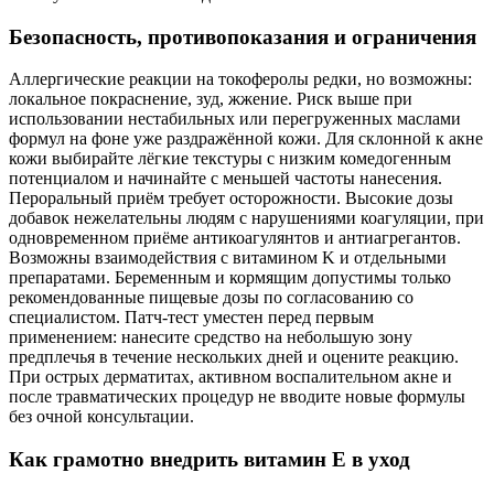
Безопасность, противопоказания и ограничения
Аллергические реакции на токоферолы редки, но возможны:
локальное покраснение, зуд, жжение. Риск выше при
использовании нестабильных или перегруженных маслами
формул на фоне уже раздражённой кожи. Для склонной к акне
кожи выбирайте лёгкие текстуры с низким комедогенным
потенциалом и начинайте с меньшей частоты нанесения.
Пероральный приём требует осторожности. Высокие дозы
добавок нежелательны людям с нарушениями коагуляции, при
одновременном приёме антикоагулянтов и антиагрегантов.
Возможны взаимодействия с витамином K и отдельными
препаратами. Беременным и кормящим допустимы только
рекомендованные пищевые дозы по согласованию со
специалистом. Патч‑тест уместен перед первым
применением: нанесите средство на небольшую зону
предплечья в течение нескольких дней и оцените реакцию.
При острых дерматитах, активном воспалительном акне и
после травматических процедур не вводите новые формулы
без очной консультации.
Как грамотно внедрить витамин E в уход