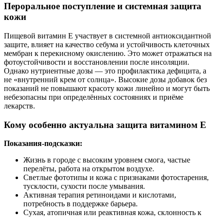
Пероральное поступление и системная защита
кожи
Пищевой витамин E участвует в системной антиоксидантной
защите, влияет на качество себума и устойчивость клеточных
мембран к перекисному окислению. Это может отражаться на
фотоустойчивости и восстановлении после инсоляции.
Однако нутриентные дозы — это профилактика дефицита, а
не «внутренний крем от солнца». Высокие дозы добавок без
показаний не повышают красоту кожи линейно и могут быть
небезопасны при определённых состояниях и приёме
лекарств.
Кому особенно актуальна защита витамином E
Показания‑подсказки:
Жизнь в городе с высоким уровнем смога, частые
перелёты, работа на открытом воздухе.
Светлые фототипы и кожа с признаками фотостарения,
тусклости, сухости после умывания.
Активная терапия ретиноидами и кислотами,
потребность в поддержке барьера.
Сухая, атопичная или реактивная кожа, склонность к