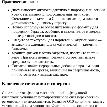
Практические шаги:
Днём наносите антиоксидантную сыворотку или лёгкий
крем с витамином E под солнцезащитный крем.
Сочетание с витамином C и никотинамидом повысит
устойчивость к дневному стрессу.
Ночью используйте более питательную формулу для
поддержки барьера, особенно в сезоны ветра и холода,
после ретиноидов и кислот.
Следите за текстурой: для пористой и жирной кожи —
эмульсии и флюиды, для сухой и зрелой — кремы и
бальзамы.
Храните флакон плотно закрытым, избегайте света и
жара. При помутнении, резком прогорклым запахе
средство лучше заменить.
Согласовывайте пероральные добавки с врачом, если
принимаете лекарства, влияющие на свёртываемость,
или готовитесь к вмешательствам.
Ключевые сочетания и синергия
Сочетание токоферола с аскорбиновой и феруловой
кислотами усиливает фотопротекцию за счёт перекрёстной
регенерации антиоксидантов. Коэнзим Q10 дополняет защиту
митохондрий кератиноцитов. Фитостерины, холестерол и