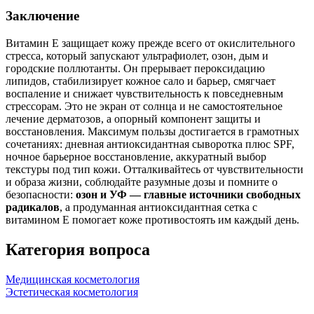
Заключение
Витамин E защищает кожу прежде всего от окислительного
стресса, который запускают ультрафиолет, озон, дым и
городские поллютанты. Он прерывает пероксидацию
липидов, стабилизирует кожное сало и барьер, смягчает
воспаление и снижает чувствительность к повседневным
стрессорам. Это не экран от солнца и не самостоятельное
лечение дерматозов, а опорный компонент защиты и
восстановления. Максимум пользы достигается в грамотных
сочетаниях: дневная антиоксидантная сыворотка плюс SPF,
ночное барьерное восстановление, аккуратный выбор
текстуры под тип кожи. Отталкивайтесь от чувствительности
и образа жизни, соблюдайте разумные дозы и помните о
безопасности:
озон и УФ — главные источники свободных
радикалов
, а продуманная антиоксидантная сетка с
витамином E помогает коже противостоять им каждый день.
Категория вопроса
Медицинская косметология
Эстетическая косметология