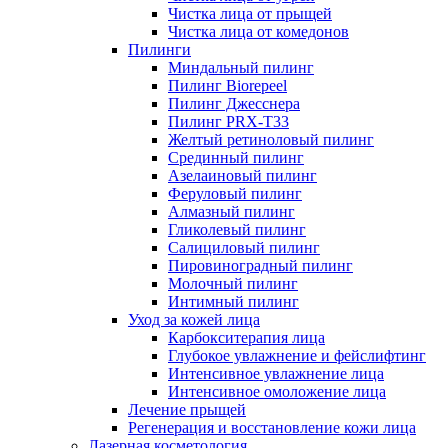
Чистка лица от прыщей
Чистка лица от комедонов
Пилинги
Миндальный пилинг
Пилинг Biorepeel
Пилинг Джесснера
Пилинг PRX-T33
Желтый ретиноловый пилинг
Срединный пилинг
Азелаиновый пилинг
Феруловый пилинг
Алмазный пилинг
Гликолевый пилинг
Салициловый пилинг
Пировиноградный пилинг
Молочный пилинг
Интимный пилинг
Уход за кожей лица
Карбокситерапия лица
Глубокое увлажнение и фейслифтинг
Интенсивное увлажнение лица
Интенсивное омоложение лица
Лечение прыщей
Регенерация и восстановление кожи лица
Лазерная косметология